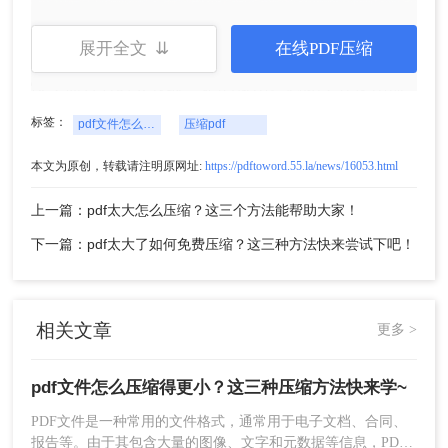
展开全文 ⇊
在线PDF压缩
需要注意的是，这些专业软件的压缩速度可能较
慢，而且有时会收取一定的费用。因此，在使用前
可以了解软件的性能和价格，根据需求进行选择。
标签：
pdf文件怎么压缩得更小
压缩pdf
二、降低图像质量
本文为原创，转载请注明原网址:
https://pdftoword.55.la/news/16053.html
PDF文件通常包含大量的图像数据，特别是包含大
上一篇：pdf太大怎么压缩？这三个方法能帮助大家！
量图片的PDF文件。因此，降低图像质量可以有效
下一篇：pdf太大了如何免费压缩？这三种方法快来尝试下吧！
减小PDF文件的大小。可以使用图像编辑软件（如
Photoshop）对PDF文件中的图像进行编辑和调整，
降低图像分辨率或改变图像格式，然后再重新生成
PDF文件。
相关文章
更多 >
以
Photoshop
为例，
具体操作步骤如下：
1、使用Photoshop或其他图像编辑软件打开要编辑
pdf文件怎么压缩得更小？这三种压缩方法快来学~
的PDF文件；
2、选择要编辑的图像，并进行调整和编辑（如降低
PDF文件是一种常用的文件格式，通常用于电子文档、合同、
分辨率、改变格式等）；
报告等。由于其包含大量的图像、文字和元数据等信息，PDF