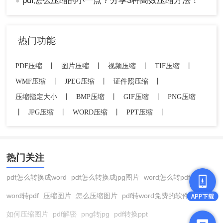
pdf怎么压缩的小一点？分享3种高效压缩方法！
●
热门功能
PDF压缩
丨
图片压缩
丨
视频压缩
丨
TIF压缩
丨
WMF压缩
丨
JPEG压缩
丨
证件照压缩
丨
压缩指定大小
丨
BMP压缩
丨
GIF压缩
丨
PNG压缩
丨
JPG压缩
丨
WORD压缩
丨
PPT压缩
丨
热门关注
pdf怎么转换成word
pdf怎么转换成jpg图片
word怎么转pdf
word转pdf
压缩图片
怎么压缩图片
pdf转word免费的软件
如何压缩图片
pdf解密
png转jpg
pdf转换ppt