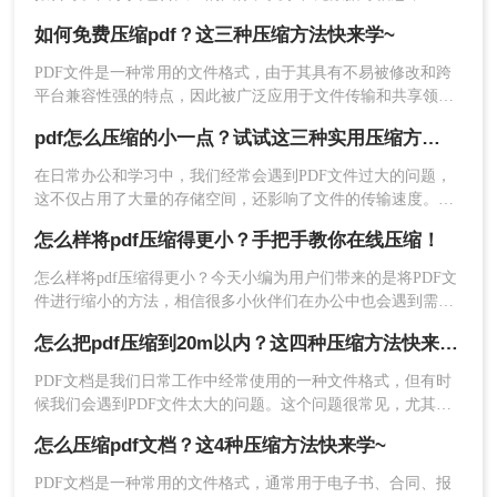
3、保存已编辑的图像，并重新生成PDF文件。
文件的大小可能会比较大，给存储和传输带来不便。为了减小
如何免费压缩pdf？这三种压缩方法快来学~
PDF文件的大小，可以采取以下几种方法，下面一起看看pdf文
需要注意的是，降低图像质量可能会影响PDF文件
件怎么压缩得更小吧。
的显示效果和质量。因此，在编辑和重新生成PDF
PDF文件是一种常用的文件格式，由于其具有不易被修改和跨
文件时需要权衡显示效果和文件大小之间的关系。
平台兼容性强的特点，因此被广泛应用于文件传输和共享领
域。然而，PDF文件可能会因为包含了大量的图像、文字等信
pdf怎么压缩的小一点？试试这三种实用压缩方法！
息而变得非常大，占用大量的存储空间，因此需要进行压缩。
三、删除不必要的元素
本文将介绍如何免费压缩pdf的方法。
在日常办公和学习中，我们经常会遇到PDF文件过大的问题，
PDF文件中可能包含一些不必要的元素，如注释、
这不仅占用了大量的存储空间，还影响了文件的传输速度。那
页面背景、多余的元数据等。删除这些元素可以有
么pdf怎么压缩的小一点呢？为了满足不同的需求，本文将介绍
怎么样将pdf压缩得更小？手把手教你在线压缩！
三种实用的PDF压缩方法，帮助您轻松将PDF文件压缩得更
效减小PDF文件的大小。可以使用专业的PDF编辑
小。
软件（如Foxit PDF Editor）或在线工具（如
怎么样将pdf压缩得更小？​今天小编为用户们带来的是将PDF文
Smallpdf）删除这些元素。
件进行缩小的方法，相信很多小伙伴们在办公中也会遇到需要
将PDF文件缩小的情况。下面小编将分享的一种方法都是极为
以Foxit PDF Editor为例，具体操作步骤如下：
怎么把pdf压缩到20m以内？这四种压缩方法快来学~
简单的，能够让每位小伙伴都快速上手，有需要的朋友们千万
1、打开要编辑的PDF文件；
不要错过！
2、在菜单栏中选择“编辑”-“删除”，然后选择要删除
PDF文档是我们日常工作中经常使用的一种文件格式，但有时
候我们会遇到PDF文件太大的问题。这个问题很常见，尤其是
的元素（如注释、页面背景等）；
在需要发送PDF文件作为附件的时候，一个过大的PDF文件可
3、保存已编辑的PDF文件。
怎么压缩pdf文档？这4种压缩方法快来学~
能会造成发送失败或者下载时间过长的问题。在这篇文章中，
需要注意的是，删除不必要的元素可能会影响PDF
我们将为大家介绍怎么把pdf压缩到20m以内的方法。
PDF文档是一种常用的文件格式，通常用于电子书、合同、报
文件的完整性和显示效果。因此，在编辑和保存