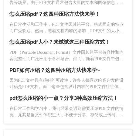
告等场景。由于PDF文档通常包含大量的文本和图像信息，因
PDF文件时需要权衡文件大小和文件完整性之间的
此它们可能会占用大量的存储空间，这可能会导致传输速度变
关系。
怎么压缩pdf？这四种压缩方法快来学！
慢，存储空间不足等问题。因此，对PDF文档进行压缩是非常
以上就是“pdf文件怎么压缩得更小”的全部方法介绍
必要的。下面将介绍几种常见的PDF压缩方法。一起看看怎么
在日常生活和工作中，PDF文件因其跨平台、格式固定的特点
了。相信你应该都知道怎么操作了吧。如果有疑问
压缩PDF文档吧。
而广受欢迎。然而，随着文档内容的增加，PDF文件的大小也
可以给我留言。对于本次分享的内容，希望对你有
会相应增长，这不仅占用了更多的存储空间，还可能影响文件
帮助。
怎么压缩pdf大小？来试试这三种压缩方式！
的传输速度。因此，学会怎么压缩pdf成为了一项实用的技能。
本文将详细介绍几种常见的PDF压缩方法，帮助用户轻松减小
PDF（Portable Document Format）文件因其跨平台兼容性和内
PDF文件的大小。
容完整性而广泛应用于各种场合。然而，随着PDF文件中包含
的图片、图表、字体等资源越来越多，文件体积也逐渐增大，
PDF如何压缩？这四种压缩方法快来学~
给存储和传输带来了不便。那么怎么压缩pdf大小呢？为了解决
这个问题，本文将介绍三种压缩PDF大小的方法。
因为PDF文档具有很好的可读性，许多人都喜欢给客户发的设
计稿是PDF文档。而且这些包含设计内容的PDF文件往往体积
较大，在上传某些传输平台时受到限制。在把PDF文件给客户
pdf怎么压缩的小一点？分享3种高效压缩方法！
发前，人都喜欢需要先把它们压缩。当PDF文件太大的时候，
如何进行PDF如何压缩？还有什么压缩方式可以把PDF文件压
在日常工作和学习中，我们经常会遇到需要压缩PDF文件的情
缩到最小？与大家分享两种pdf压缩方法。
况，尤其是当文件体积过大，不便于分享、存储或上传时。那
么pdf怎么压缩的小一点呢？本文将详细介绍几种有效的PDF文
件压缩方法，帮助读者轻松将PDF文件压缩得更小。