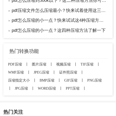
pdf怎么压缩到500k以下？这二种压缩方法你可以轻松学会！
●
pdf压缩文件怎么压缩最小？快来试着使用这三种压缩方法！
●
pdf怎么压缩的小一点？快来试试这4种压缩方法！
●
pdf怎么压缩的小一点？这四种压缩方法了解一下
●
热门转换功能
PDF压缩
丨
图片压缩
丨
视频压缩
丨
TIF压缩
丨
WMF压缩
丨
JPEG压缩
丨
证件照压缩
丨
压缩指定大小
丨
BMP压缩
丨
GIF压缩
丨
PNG压缩
丨
JPG压缩
丨
WORD压缩
丨
PPT压缩
丨
热门关注