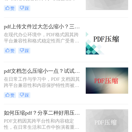
难以通过电子邮件或其他方式共享。
赞
踩
在这种情况下，大家可以使用以下方
法压缩PDF文件，一起来看一下pdf太
大了怎么变小吧。
pdf上传文件过大怎么缩小？三招助你轻松缩小！
在现代办公环境中，PDF格式因其跨
平台兼容性和格式稳定性而广受青
睐。然而，高清图片、复杂布局和丰
赞
踩
富内容往往导致PDF文件体积庞大，
给文档传输和分享带来不便。那么pdf
上传文件过大怎么缩小呢？本文将介
pdf文档怎么压缩小一点？试试这5个压缩方法！
绍三种简单实用的PDF压缩技巧，助
你轻松优化PDF文件，提升文档传输
在日常工作与学习中，PDF 文档因其
效率。
跨平台兼容性和内容保护特性而被广
泛使用。然而，当 PDF 文件中包含大
赞
踩
量高分辨率图片、内嵌字体或复杂图
形时，文件体积往往变得十分庞大，
不仅占用存储空间，还经常因超过邮
如何压缩pdf？分享二种好用压缩方法！
箱附件限制或上传耗时过长而影响办
PDF文档因其跨平台性和内容稳定
公效率。那么PDF 文档怎么压缩小一
性，在日常生活和工作中扮演着重要
点呢？本文从压缩效果、操作难度、