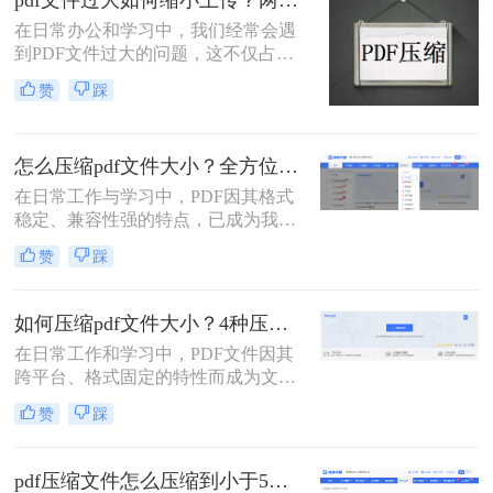
pdf文件过大如何缩小上传？两种缩小并上传的有效方法!
用的PDF压缩方法，以帮助您更好地
在日常办公和学习中，我们经常会遇
压缩PDF文件。
到PDF文件过大的问题，这不仅占用
了大量的存储空间，还影响了文件的
赞
踩
上传速度和分享效率。那么pdf文件过
大如何缩小上传呢？本文将介绍两种
缩小PDF文件大小的方法，帮助您轻
怎么压缩pdf文件大小？全方位高效压缩方法终极指南！
松解决PDF文件过大的问题。
在日常工作与学习中，PDF因其格式
稳定、兼容性强的特点，已成为我们
分享文档、报告和论文的首选格式。
赞
踩
然而，过大的PDF文件常常会带来诸
多不便：堵塞邮箱附件、拖慢传输速
度、占用大量存储空间，甚至可能超
如何压缩pdf文件大小？4种压缩方法详解！
出某些平台的上传限制。因此，掌握
在日常工作和学习中，PDF文件因其
怎么压缩pdf文件大小的技能显得至关
跨平台、格式固定的特性而成为文档
重要。
交换的首选格式。然而，过大的PDF
赞
踩
文件常常带来诸多不便，无论是通过
电子邮件发送、上传至网络平台还是
存储在有限的设备空间中，都会遇到
pdf压缩文件怎么压缩到小于5M？4种压缩方法终极指南！
限制。因此，掌握如何压缩pdf文件大