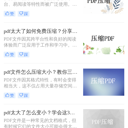
台、易阅读等特性而被广泛使用。然
而，当PDF文件体积过大时，会给存
赞
踩
储和传输带来诸多不便。那么pdf怎么
压缩的小一点免费呢？本文将介绍两
种免费且实用的PDF压缩方法。
pdf太大了如何免费压缩？分享二种压缩方法！
PDF文件因其跨平台性和良好的阅读
体验而广泛应用于工作和学习中。然
而，有时PDF文件体积过大，不仅占
赞
踩
用存储空间，还会影响传输速度。那
么pdf太大了如何免费压缩呢？本文将
介绍两种免费压缩PDF文件的方法。
pdf文件怎么压缩大小？教你三种实用压缩方法！
PDF文件因其格式特性，有时会变得
相当大，这不仅占用大量存储空间，
还可能影响传输速度。那么pdf文件怎
赞
踩
么压缩大小呢？本文将介绍三种有效
的PDF文件压缩方法。
pdf太大了怎么变小？学会这3个方法就够了！
PDF文件是一种常见的文档格式，但
有时候它们的文件大小可能会很大，