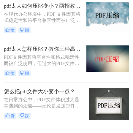
pdf太大如何压缩变小？两招教你轻松压缩！
在现代办公环境中，PDF 文件因其格
式稳定性和跨平台兼容性而被广泛使
用。然而，当这些文件变得过大时，
赞
踩
它们不仅占用大量存储空间，而且在
网络上传输时效率低下，甚至无法上
传到某些平台。因此，掌握pdf太大如
pdf太大怎样压缩？教你三种高效方法！
何压缩变小是十分必要的。本文将介
PDF文件因其跨平台性和格式稳定性
绍两种实用的方法来解决这个问题，
而被广泛使用，但过大的PDF文件不
帮助您轻松完成 PDF 文件的压缩。
仅占用存储空间，还会影响传输速度
赞
踩
和加载速度。为了解决pdf太大怎样压
缩问题，本文将介绍三种压缩PDF文
件的方法。
怎么把pdf文件大小变小一点？四种方法对比，一看就懂！
在日常办公中，PDF文件体积过大是
常遇到的烦恼——无论是发送邮件受
限于附件大小，还是上传系统提示文
赞
踩
件超限，都让人头疼。那么，怎么把
PDF文件大小变小一点呢？本文将先
给出四种方案的直观对比，再逐一拆