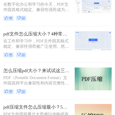
在数字化办公和学习的今天，PDF文
小的技能显得至关重要。
件因其格式稳定、兼容性强而成为我
们日常传输文档的首选。然而，我们
赞
踩
常常会遇到一个令人头疼的问题：一
个重要的PDF文件，可能因为包含高
清图片、复杂图表或嵌入字体而体积
pdf文件怎么压缩大小？4种常用压缩方法详解！
庞大，动辄几十兆甚至上百兆。无论
在工作和学习中，PDF文件因其格式
是通过电子邮件发送（通常有附件大
稳定、兼容性强而被广泛使用。然
小限制）、上传至学习平台还是提交
而，PDF文件体积过大常会导致存储
至企业系统，文件大小限制（如常见
赞
踩
空间不足、传输速度慢等问题。那么
的5MB）往往是一道难以逾越的关
pdf文件怎么压缩大小呢？本文整理了
卡。那么pdf压缩文件怎么压缩到小于
4种常用的PDF压缩方法，帮助您快速
5M呢？
怎么压缩pdf大小？来试试这三种压缩方式！
减小文件大小。
PDF（Portable Document Format）文
件因其跨平台兼容性和内容完整性而
广泛应用于各种场合。然而，随着
赞
踩
PDF文件中包含的图片、图表、字体
等资源越来越多，文件体积也逐渐增
大，给存储和传输带来了不便。那么
pdf压缩文件怎么压缩最小？5个常用方法全解析！
怎么压缩pdf大小呢？为了解决这个问
PDF文件因容量过大而难以传输或存