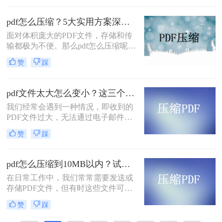
压缩文件pdf呢？本文将介绍三种免费
压缩PDF文件的方法，帮助您轻松解
pdf怎么压缩？5大实用方案深度解析！
决PDF文件过大的问题。
面对体积庞大的PDF文件，存储和传
输都极为不便。那么pdf怎么压缩呢？
本文将详解5种主流压缩方案，从原
赞
踩
理到实操，助您轻松掌握PDF瘦身技
巧。
pdf文件太大怎么变小？这三个方法都可以缩小！
我们经常会遇到一种情况，即收到的
PDF文件过大，无法通过电子邮件或
其他方式进行传输。那么，pdf文件太
赞
踩
大怎么变小呢？在本文中，我们将向
您介绍一些有效的方法，可以帮助您
压缩PDF文件并减小文件大小。
pdf怎么压缩到10MB以内？试试这4个压缩方法！
在日常工作中，我们常常需要发送或
存储PDF文件，但有时这些文件可能
会过大，导致传输不便或者占用过多
赞
踩
存储空间。为了应对这种情况，我们
需要掌握一些有效的PDF压缩技巧，