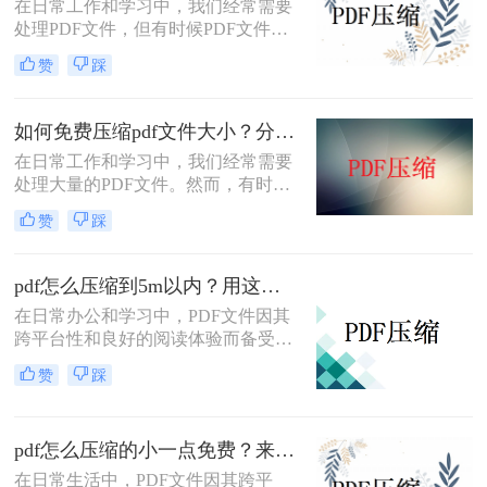
在日常工作和学习中，我们经常需要
处理PDF文件，但有时候PDF文件过
大，不便于传输和存储。那么怎么压
赞
踩
缩pdf文件大小免费呢？本文将介绍两
种免费压缩PDF文件大小的方法。
如何免费压缩pdf文件大小？分享二个实用压缩方法！
在日常工作和学习中，我们经常需要
处理大量的PDF文件。然而，有时候
PDF文件过大，不仅占用存储空间，
赞
踩
还会影响上传和分享的速度。为了解
决如何免费压缩pdf文件大小问题，本
文将介绍两种免费压缩PDF文件大小
pdf怎么压缩到5m以内？用这二种压缩方法！
的方法。
在日常办公和学习中，PDF文件因其
跨平台性和良好的阅读体验而备受欢
迎。然而，有时PDF文件过大，不仅
赞
踩
占用存储空间，还会影响传输速度。
那么pdf怎么压缩到5m以内呢？本文
将介绍两种将PDF文件压缩到5M以内
pdf怎么压缩的小一点免费？来试试这二种压缩方法！
的方法。
在日常生活中，PDF文件因其跨平