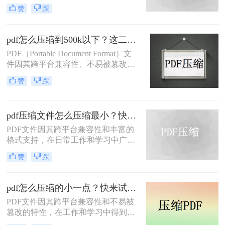
角色。然而，有时PDF文件过大，会
处理速度、隐私安全四个维度，对比
赞
踩
影响传输速度或占用过多存储空间。
五种主流压缩方案，帮助您根据实际
那么如何压缩pdf呢？本文将介绍两种
场景快速选择最合适的方法。
压缩PDF的方法。
pdf怎么压缩到500k以下？这二种压缩方法你可以轻松学会！
PDF（Portable Document Format）文
件因其跨平台兼容性、不易被篡改的
特性以及保持文档格式一致性的能
赞
踩
力，在日常办公和文件分享中得到了
广泛应用。然而，有时我们需要将
PDF文件压缩到较小的大小，以便于
pdf压缩文件怎么压缩最小？快来试着使用这三种压缩方法！
上传、发送或存储。那么pdf怎么压缩
到500k以下呢？本文将介绍两种将
PDF文件因其跨平台兼容性和丰富的
PDF文件压缩到500K以下的方法。
格式支持，在日常工作和学习中广泛
应用。然而，有时我们需要将PDF文
赞
踩
件压缩到最小，以便更高效地存储和
传输。那么pdf压缩文件怎么压缩最小
呢？本文将介绍三种实用的PDF压缩
pdf怎么压缩的小一点？快来试试这4种压缩方法！
方法。
PDF文件因其跨平台兼容性和不易被
篡改的特性，在工作和学习中得到了
广泛应用。然而，PDF文件有时体积