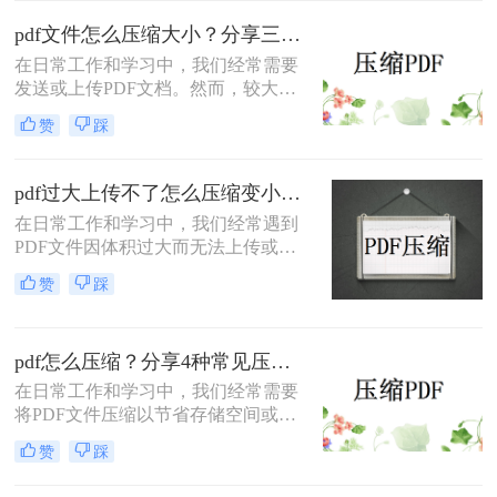
送。那么pdf太大上传不了怎么办呢？
本文将介绍两种解决PDF文件过大无
pdf文件怎么压缩大小？分享三种实用压缩方法！
法上传的方法，帮助你轻松应对这一
在日常工作和学习中，我们经常需要
问题。
发送或上传PDF文档。然而，较大的
文件可能会导致传输缓慢或者无法满
赞
踩
足上传限制。那么pdf文件怎么压缩大
小呢？本文将介绍三种有效的PDF压
缩方法，帮助你轻松减小文件大小。
pdf过大上传不了怎么压缩变小？快来试试这3种压缩方法！
在日常工作和学习中，我们经常遇到
PDF文件因体积过大而无法上传或分
享的情况。那么pdf过大上传不了怎么
赞
踩
压缩变小呢？为了帮助您轻松应对这
一难题，本文将介绍三种有效的PDF
文件压缩方法。
pdf怎么压缩？分享4种常见压缩方法！
在日常工作和学习中，我们经常需要
将PDF文件压缩以节省存储空间或加
快传输速度。那么pdf怎么压缩呢？本
赞
踩
文将介绍几种常见的PDF压缩方法。