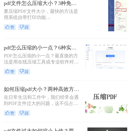
pdf文件怎么压缩大小？3种免费+1种专业方法全攻略（附决策表）！
解操作步骤，您可根据文件数量、压
缩质量要求和隐私需求快速选择最合
要压缩PDF文件大小，最快的方法是
适的方法。
用系统自带打印功能
（Windows/macOS均支持）或在线免
赞
踩
费工具（如PDFmao、转转大师）直
接降低文件体积；若需批量处理、无
损压缩或超过免费限制，推荐使用专
pdf怎么压缩的小一点？6种实用方法详解（2026最新）
业软件「转转大师PDF转换器」——
它支持自定义压缩等级、图片重采
PDF怎么压缩的小一点？最直接的方
样，且完全本地处理，安全无广告。
法是用在线压缩工具或专业软件对
下面用一张决策表帮你3秒定位自己
PDF文件进行重新编码和优化，通过
赞
踩
的需求，然后逐一详解每种方法的具
降低图片分辨率、压缩内嵌字体、去
体操作。
除冗余数据等方式，可以在保持内容
可读的前提下将文件体积缩小到原来
如何压缩pdf大小？两种高效方法详解！
的10%~50%。
在日常生活和工作中，我们经常会遇
到PDF文件过大的问题，这不仅占用
了大量的存储空间，还降低了文件的
赞
踩
传输效率。因此，掌握几种有效的
PDF压缩方法显得尤为重要。那么如
何压缩pdf大小呢？本文将介绍两种常