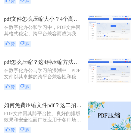
赞
踩
文件时常为我们带来困扰：邮箱附件
仅传输耗时，还可能直接导致发送失
大小限制、微信无法发送、云盘上传
败。
下载耗时、设备存储空间告急。pdf压
pdf文件怎么压缩大小？4个高效传输与存储方法详解！
缩文件怎么压缩最小，成为许多人迫
在数字化办公和学习中，PDF文件因
切需要的技能。
其格式稳定、跨平台兼容而成为我们
日常交流的首选格式。然而，过大的
赞
踩
PDF文件——无论是包含大量高分辨
率图片的学术论文、扫描版的电子
书，还是设计精美的产品手册——都
pdf怎么压缩？这4种压缩方法助您pdf文件“瘦身”！
会给邮件发送、云端存储和即时传输
在数字化办公与学习的浪潮中，PDF
带来诸多不便。幸运的是，通过一系
文件以其卓越的跨平台兼容性和稳定
列高效的方法，我们可以显著减小
的格式呈现，成为了我们日常工作、
PDF文件的体积，而无需牺牲过多的
赞
踩
学习和交流中不可或缺的载体。然
可读性。那么pdf文件怎么压缩大小
而，随着高分辨率图像、嵌入字体和
呢？本文将深入探讨多种pdf压缩方
复杂排版的广泛应用，PDF文件的体
法，从在线工具到专业软件，从自动
如何免费压缩文件pdf？这二招快来看！
积也日益“臃肿”。一个几十兆甚至上
优化到手动精调，助您轻松驾驭PDF
PDF文件因其跨平台性、良好的排版
百兆的PDF文件，不仅占用宝贵的存
文件大小。
效果和安全性而广泛应用于各种场
储空间，更在通过邮件发送、即时通
合。然而，过大的PDF文件可能会给
讯工具传输或上传至云盘时，变得异
赞
踩
传输和存储带来不便。那么如何免费
常缓慢且不便。