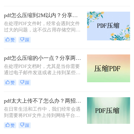
呢？为了满足不同的需求，本文将介
绍三种实用的PDF压缩方法，帮助您
pdf怎么压缩到2M以内？分享两种实用压缩方法！
轻松将PDF文件压缩得更小。
在处理PDF文件时，经常会遇到文件
过大的问题，这不仅占用存储空间，
还影响文件的传输速度。为了满足特
赞
踩
定需求，将PDF文件压缩到2M以内变
得尤为重要。那么pdf怎么压缩到2M
以内呢？本文将介绍两种常用的PDF
pdf怎么压缩的小一点？分享两种实用压缩方法！
压缩方法。
在处理PDF文档时，尤其是当你需要
通过电子邮件发送或者上传到某些对
文件大小有限制的平台时，压缩PDF
赞
踩
文件变得尤为重要。那么pdf怎么压缩
的小一点呢？本文将介绍两种有效的
PDF压缩方法。
pdf太大上传不了怎么办？两招帮你解决！
在日常生活和工作中，我们经常会遇
到需要将PDF文件上传到网络平台或
发送给他人的情况。然而，有时PDF
赞
踩
文件过大，导致无法顺利上传或发