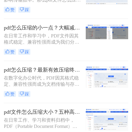
大小呢？本文将系统介绍5种主流压
赞
踩
缩方法，助你精准平衡文件体积与质
量。
pdf怎么压缩的小一点？大幅减小文件体积的有效方法全解析！
在日常工作和学习中，PDF文件因其
格式稳定、兼容性强而成为我们分享
文档、报告和资料的首选格式。然
赞
踩
而，随之而来的问题也显而易见：过
大的PDF文件不仅占用存储空间，更
在通过邮件发送、即时通讯工具传输
pdf怎么压缩？最新有效压缩终极指南！
或上传至云平台时受到限制，严重影
在数字化办公时代，PDF因其格式稳
响效率。因此，pdf怎么压缩的小一
定、兼容性强而成为文档传输与存档
点，成为一项必备技能。
的首选。然而，高分辨率图片、嵌入
赞
踩
字体和多媒体内容也使得PDF文件体
积动辄数十兆甚至上百兆，给邮件发
送、云端存储和即时分享带来了巨大
pdf文件怎么压缩大小？五种高效方法全面解析与实战！
困扰。如何高效、无损（或视觉无
在日常工作、学习和资料归档中，
损）地压缩PDF，成为一个普遍需
PDF（Portable Document Format）因
求。那么pdf怎么压缩呢？