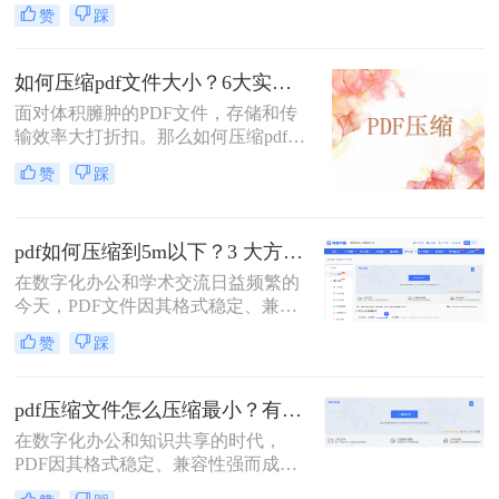
其跨平台、格式固定的特性而成为最
赞
踩
常用的文件格式之一。然而，随之而
来的问题是PDF文件体积往往过大，
不仅占用存储空间，更在邮件发送、
如何压缩pdf文件大小？6大实用压缩方案深度解析！
即时通讯传输和网页上传时带来诸多
面对体积臃肿的PDF文件，存储和传
不便。如何在不显著损失质量的前提
输效率大打折扣。那么如何压缩pdf文
下，有效“瘦身”PDF文件，已成为一
件大小呢？本文为您梳理6种主流压
项必备技能。
赞
踩
缩方案，从原理到实操，助您轻松掌
握PDF文件压缩技巧。
pdf如何压缩到5m以下？3 大方法手把手教，轻松过平台限制！
在数字化办公和学术交流日益频繁的
今天，PDF文件因其格式稳定、兼容
性强而成为我们传递信息的主要载
赞
踩
体。然而，一个棘手的问题常常困扰
着我们：文件体积过大。无论是通过
电子邮件发送简历、在学术平台提交
pdf压缩文件怎么压缩最小？有效压缩方法终极指南！
论文，还是在微信等即时通讯工具中
在数字化办公和知识共享的时代，
分享资料，平台往往对附件大小有严
PDF因其格式稳定、兼容性强而成为
格限制，最常见的门槛就是5MB。一
文档传输的首选。然而，庞大的PDF
个几十兆甚至上百兆的PDF文件，不