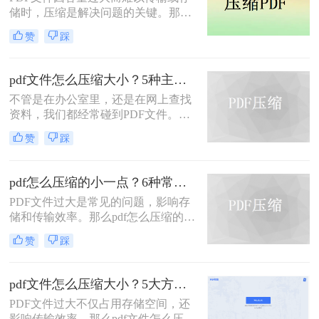
题，本文将介绍三种压缩PDF大小的
储时，压缩是解决问题的关键。那么
方法。
pdf压缩文件怎么压缩最小呢？本文将
赞
踩
介绍几种高效压缩PDF的方法，帮助
你快速实现最小化压缩。
pdf文件怎么压缩大小？5种主流压缩方法分享！
不管是在办公室里，还是在网上查找
资料，我们都经常碰到PDF文件。在
工作中，发送邮件需要PDF文件格
赞
踩
式，但太大的PDF文件也是一个棘手
的问题。多数企业邮箱中传附件大小
被限制为5M，否则就发送不了。若能
pdf怎么压缩的小一点？6种常用方案详解！
pdf文件怎么压缩大小，那就可轻松上
PDF文件过大是常见的问题，影响存
传。在今天，我们将分享两种简单的
储和传输效率。那么pdf怎么压缩的小
pdf文件压缩方式。
一点呢？本文将详解6种主流压缩方
赞
踩
案，助你快速解决文件体积过大的困
扰。
pdf文件怎么压缩大小？5大方法深度解析与实操指南！
PDF文件过大不仅占用存储空间，还
影响传输效率。那么pdf文件怎么压缩