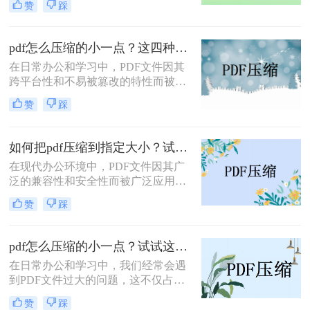
赞
踩
过大，不便于存储和传输。那么pdf怎
么压缩的小一点呢？本文将介绍四种
有效的PDF压缩方法。
pdf怎么压缩的小一点？这四种压缩方法了解一下
在日常办公和学习中，PDF文件因其
跨平台性和不易被篡改的特性而被广
泛使用。然而，有时PDF文件过大，
赞
踩
会给传输和存储带来不便。那么pdf怎
么压缩的小一点呢？本文将介绍四种
将PDF压缩得更小的方法。
如何把pdf压缩到指定大小？试试这4种压缩方法！
在现代办公环境中，PDF文件因其广
泛的兼容性和安全性而被广泛应用。
然而，当这些文件过大时，会带来传
赞
踩
输不便、占用过多存储空间等问题。
因此，学会如何把pdf压缩到指定大小
变得尤为重要。本文将详细介绍四种
pdf怎么压缩的小一点？试试这三种实用压缩方法！
常用的方法，帮助您轻松应对这一挑
在日常办公和学习中，我们经常会遇
战。
到PDF文件过大的问题，这不仅占用
了大量的存储空间，还影响了文件的
赞
踩
传输速度。那么pdf怎么压缩的小一点