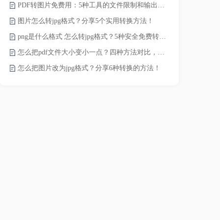
PDF转图片免费用：5种工具的文件限制和输出质量对比！
如何将word
图片怎么转jpg格式？分享5个实用转换方法！
word转换成
png是什么格式 怎么转jpg格式？5种安全免费转换方法全解析！
word如何转
怎么把pdf文件大小变小一点？四种方法对比，一看就懂！
word如何转
怎么把图片改为jpg格式？分享6种转换的方法！
word转pd