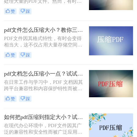
处理大量的PDF文件。然而，有时候
PDF文件过大，不仅占用存储空间，
赞
踩
还会影响上传和分享的速度。为了解
决如何免费压缩pdf文件大小问题，本
文将介绍两种免费压缩PDF文件大小
pdf文件怎么压缩大小？教你三种实用压缩方法！
的方法。
PDF文件因其格式特性，有时会变得
相当大，这不仅占用大量存储空间，
还可能影响传输速度。那么pdf文件怎
赞
踩
么压缩大小呢？本文将介绍三种有效
的PDF文件压缩方法。
pdf文档怎么压缩小一点？试试这5个压缩方法！
在日常工作与学习中，PDF 文档因其
跨平台兼容性和内容保护特性而被广
泛使用。然而，当 PDF 文件中包含大
赞
踩
量高分辨率图片、内嵌字体或复杂图
形时，文件体积往往变得十分庞大，
不仅占用存储空间，还经常因超过邮
如何把pdf压缩到指定大小？试试这4种压缩方法！
箱附件限制或上传耗时过长而影响办
在现代办公环境中，PDF文件因其广
公效率。那么PDF 文档怎么压缩小一
泛的兼容性和安全性而被广泛应用。
点呢？本文从压缩效果、操作难度、