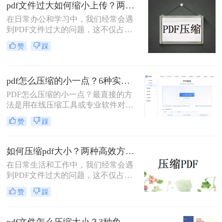
pdf文件过大如何缩小上传？两种缩小并上传的有效方法!
解操作步骤，您可根据文件数量、压
缩质量要求和隐私需求快速选择最合
在日常办公和学习中，我们经常会遇
适的方法。
到PDF文件过大的问题，这不仅占用
了大量的存储空间，还影响了文件的
赞
踩
上传速度和分享效率。那么pdf文件过
大如何缩小上传呢？本文将介绍两种
缩小PDF文件大小的方法，帮助您轻
pdf怎么压缩的小一点？6种实用方法详解（2026最新）
松解决PDF文件过大的问题。
PDF怎么压缩的小一点？最直接的方
法是用在线压缩工具或专业软件对
PDF文件进行重新编码和优化，通过
赞
踩
降低图片分辨率、压缩内嵌字体、去
除冗余数据等方式，可以在保持内容
可读的前提下将文件体积缩小到原来
如何压缩pdf大小？两种高效方法详解！
的10%~50%。
在日常生活和工作中，我们经常会遇
到PDF文件过大的问题，这不仅占用
了大量的存储空间，还降低了文件的
赞
踩
传输效率。因此，掌握几种有效的
PDF压缩方法显得尤为重要。那么如
何压缩pdf大小呢？本文将介绍两种常