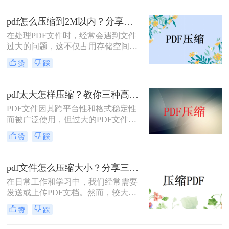
呢？为了满足不同的需求，本文将介
绍三种实用的PDF压缩方法，帮助您
pdf怎么压缩到2M以内？分享两种实用压缩方法！
轻松将PDF文件压缩得更小。
在处理PDF文件时，经常会遇到文件
过大的问题，这不仅占用存储空间，
还影响文件的传输速度。为了满足特
赞
踩
定需求，将PDF文件压缩到2M以内变
得尤为重要。那么pdf怎么压缩到2M
以内呢？本文将介绍两种常用的PDF
pdf太大怎样压缩？教你三种高效方法！
压缩方法。
PDF文件因其跨平台性和格式稳定性
而被广泛使用，但过大的PDF文件不
仅占用存储空间，还会影响传输速度
赞
踩
和加载速度。为了解决pdf太大怎样压
缩问题，本文将介绍三种压缩PDF文
件的方法。
pdf文件怎么压缩大小？分享三种实用压缩方法！
在日常工作和学习中，我们经常需要
发送或上传PDF文档。然而，较大的
文件可能会导致传输缓慢或者无法满
赞
踩
足上传限制。那么pdf文件怎么压缩大
小呢？本文将介绍三种有效的PDF压