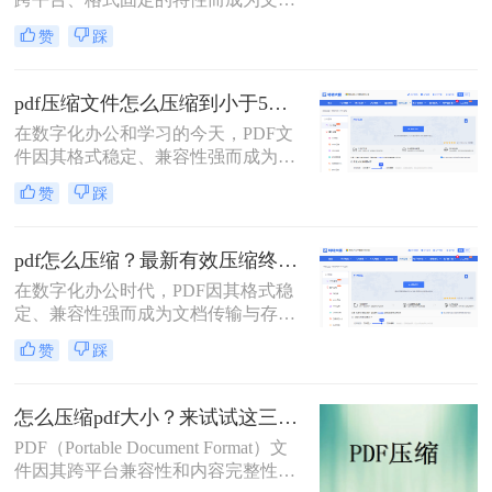
下，有效“瘦身”PDF文件，已成为一
交换的首选格式。然而，过大的PDF
项必备技能。
赞
踩
文件常常带来诸多不便，无论是通过
电子邮件发送、上传至网络平台还是
存储在有限的设备空间中，都会遇到
pdf压缩文件怎么压缩到小于5M？4种压缩方法终极指南！
限制。因此，掌握如何压缩pdf文件大
在数字化办公和学习的今天，PDF文
小的技能显得至关重要。
件因其格式稳定、兼容性强而成为我
们日常传输文档的首选。然而，我们
赞
踩
常常会遇到一个令人头疼的问题：一
个重要的PDF文件，可能因为包含高
清图片、复杂图表或嵌入字体而体积
pdf怎么压缩？最新有效压缩终极指南！
庞大，动辄几十兆甚至上百兆。无论
在数字化办公时代，PDF因其格式稳
是通过电子邮件发送（通常有附件大
定、兼容性强而成为文档传输与存档
小限制）、上传至学习平台还是提交
的首选。然而，高分辨率图片、嵌入
至企业系统，文件大小限制（如常见
赞
踩
字体和多媒体内容也使得PDF文件体
的5MB）往往是一道难以逾越的关
积动辄数十兆甚至上百兆，给邮件发
卡。那么pdf压缩文件怎么压缩到小于
送、云端存储和即时分享带来了巨大
5M呢？
怎么压缩pdf大小？来试试这三种压缩方式！
困扰。如何高效、无损（或视觉无
PDF（Portable Document Format）文
损）地压缩PDF，成为一个普遍需
件因其跨平台兼容性和内容完整性而
求。那么pdf怎么压缩呢？