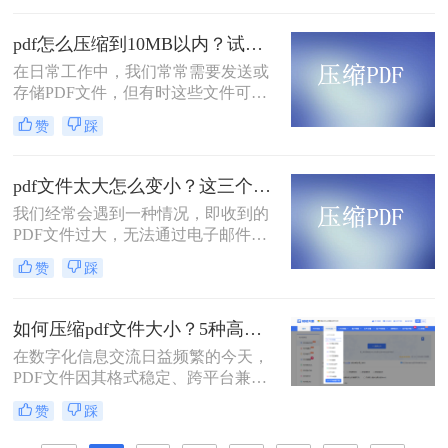
压缩文件pdf呢？本文将介绍三种免费
压缩PDF文件的方法，帮助您轻松解
pdf怎么压缩到10MB以内？试试这4个压缩方法！
决PDF文件过大的问题。
在日常工作中，我们常常需要发送或
存储PDF文件，但有时这些文件可能
会过大，导致传输不便或者占用过多
赞
踩
存储空间。为了应对这种情况，我们
需要掌握一些有效的PDF压缩技巧，
确保文件大小不超过10MB。那么pdf
pdf文件太大怎么变小？这三个方法都可以缩小！
怎么压缩到10MB以内呢？本文将介
我们经常会遇到一种情况，即收到的
绍几种常用的PDF压缩方法。
PDF文件过大，无法通过电子邮件或
其他方式进行传输。那么，pdf文件太
赞
踩
大怎么变小呢？在本文中，我们将向
您介绍一些有效的方法，可以帮助您
压缩PDF文件并减小文件大小。
如何压缩pdf文件大小？5种高效压缩全面解析！
在数字化信息交流日益频繁的今天，
PDF文件因其格式稳定、跨平台兼容
的特性而成为文档分发的首选。然
赞
踩
而，过大的PDF文件常常带来诸多不
便，例如占用过多存储空间、拖慢系