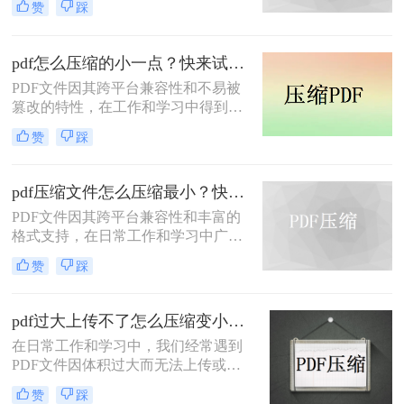
赞
踩
影响传输速度或占用过多存储空间。
那么如何压缩pdf呢？本文将介绍两种
压缩PDF的方法。
pdf怎么压缩的小一点？快来试试这4种压缩方法！
PDF文件因其跨平台兼容性和不易被
篡改的特性，在工作和学习中得到了
广泛应用。然而，PDF文件有时体积
赞
踩
过大，不便于存储和传输。那么pdf怎
么压缩的小一点呢？本文将介绍四种
有效的PDF压缩方法。
pdf压缩文件怎么压缩最小？快来试着使用这三种压缩方法！
PDF文件因其跨平台兼容性和丰富的
格式支持，在日常工作和学习中广泛
应用。然而，有时我们需要将PDF文
赞
踩
件压缩到最小，以便更高效地存储和
传输。那么pdf压缩文件怎么压缩最小
呢？本文将介绍三种实用的PDF压缩
pdf过大上传不了怎么压缩变小？快来试试这3种压缩方法！
方法。
在日常工作和学习中，我们经常遇到
PDF文件因体积过大而无法上传或分
享的情况。那么pdf过大上传不了怎么
赞
踩
压缩变小呢？为了帮助您轻松应对这