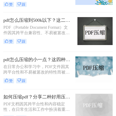
然而，当这些文件过大时，会带来传
处理速度、隐私安全四个维度，对比
赞
踩
输不便、占用过多存储空间等问题。
五种主流压缩方案，帮助您根据实际
因此，学会如何把pdf压缩到指定大小
场景快速选择最合适的方法。
变得尤为重要。本文将详细介绍四种
pdf怎么压缩到500k以下？这二种压缩方法你可以轻松学会！
常用的方法，帮助您轻松应对这一挑
PDF（Portable Document Format）文
战。
件因其跨平台兼容性、不易被篡改的
特性以及保持文档格式一致性的能
赞
踩
力，在日常办公和文件分享中得到了
广泛应用。然而，有时我们需要将
PDF文件压缩到较小的大小，以便于
pdf怎么压缩的小一点？这四种压缩方法了解一下
上传、发送或存储。那么pdf怎么压缩
到500k以下呢？本文将介绍两种将
在日常办公和学习中，PDF文件因其
PDF文件压缩到500K以下的方法。
跨平台性和不易被篡改的特性而被广
泛使用。然而，有时PDF文件过大，
赞
踩
会给传输和存储带来不便。那么pdf怎
么压缩的小一点呢？本文将介绍四种
将PDF压缩得更小的方法。
如何压缩pdf？分享二种好用压缩方法！
PDF文档因其跨平台性和内容稳定
性，在日常生活和工作中扮演着重要
角色。然而，有时PDF文件过大，会