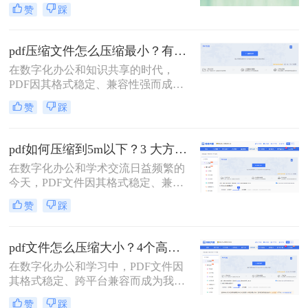
广泛应用于各种场合。然而，随着
赞
踩
PDF文件中包含的图片、图表、字体
等资源越来越多，文件体积也逐渐增
大，给存储和传输带来了不便。那么
pdf压缩文件怎么压缩最小？有效压缩方法终极指南！
怎么压缩pdf大小呢？为了解决这个问
在数字化办公和知识共享的时代，
题，本文将介绍三种压缩PDF大小的
PDF因其格式稳定、兼容性强而成为
方法。
文档传输的首选。然而，庞大的PDF
赞
踩
文件时常为我们带来困扰：邮箱附件
大小限制、微信无法发送、云盘上传
下载耗时、设备存储空间告急。pdf压
pdf如何压缩到5m以下？3 大方法手把手教，轻松过平台限制！
缩文件怎么压缩最小，成为许多人迫
在数字化办公和学术交流日益频繁的
切需要的技能。
今天，PDF文件因其格式稳定、兼容
性强而成为我们传递信息的主要载
赞
踩
体。然而，一个棘手的问题常常困扰
着我们：文件体积过大。无论是通过
电子邮件发送简历、在学术平台提交
pdf文件怎么压缩大小？4个高效传输与存储方法详解！
论文，还是在微信等即时通讯工具中
在数字化办公和学习中，PDF文件因
分享资料，平台往往对附件大小有严
其格式稳定、跨平台兼容而成为我们
格限制，最常见的门槛就是5MB。一
日常交流的首选格式。然而，过大的
个几十兆甚至上百兆的PDF文件，不
赞
踩