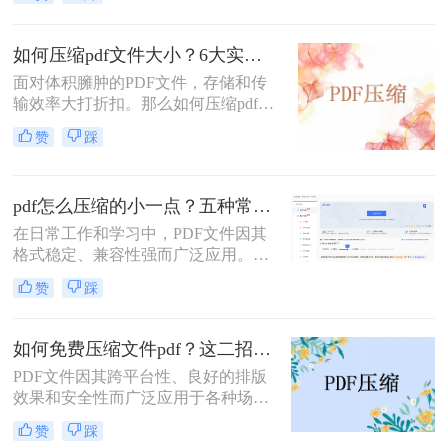
PDF文件——无论是包含大量高分辨
仅传输耗时，还可能直接导致发送失
率图片的学术论文、扫描版的电子
败。
书，还是设计精美的产品手册——都
如何压缩pdf文件大小？6大实用压缩方案深度解析！
会给邮件发送、云端存储和即时传输
面对体积臃肿的PDF文件，存储和传
带来诸多不便。幸运的是，通过一系
输效率大打折扣。那么如何压缩pdf文
列高效的方法，我们可以显著减小
件大小呢？本文为您梳理6种主流压
PDF文件的体积，而无需牺牲过多的
赞
踩
缩方案，从原理到实操，助您轻松掌
可读性。那么pdf文件怎么压缩大小
握PDF文件压缩技巧。
呢？本文将深入探讨多种pdf压缩方
法，从在线工具到专业软件，从自动
pdf怎么压缩的小一点？五种常用有效方法详解！
优化到手动精调，助您轻松驾驭PDF
文件大小。
在日常工作和学习中，PDF文件因其
格式稳定、兼容性强而广泛应用。然
而，PDF文件体积过大时，会带来诸
赞
踩
多不便，例如传输速度慢、存储空间
占用多、邮件附件限制等。因此，掌
握压缩PDF文件的方法至关重要。那
如何免费压缩文件pdf？这二招快来看！
么呢？本文将详细介绍多种常用且有
PDF文件因其跨平台性、良好的排版
效的pdf压缩方法。通过遵循这些指
效果和安全性而广泛应用于各种场
南，您可以轻松减小PDF文件体积，
合。然而，过大的PDF文件可能会给
提升效率。
赞
踩
传输和存储带来不便。那么如何免费