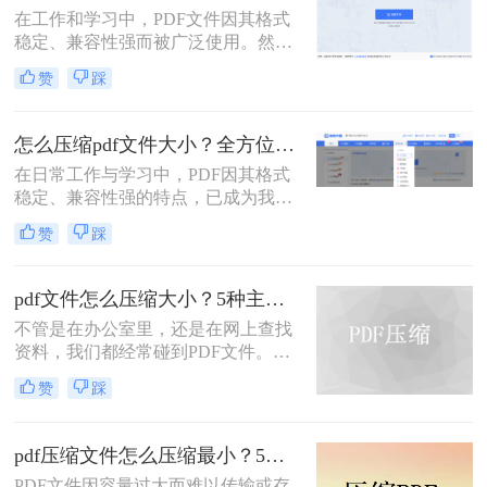
在工作和学习中，PDF文件因其格式
稳定、兼容性强而被广泛使用。然
而，PDF文件体积过大常会导致存储
赞
踩
空间不足、传输速度慢等问题。那么
pdf文件怎么压缩大小呢？本文整理了
4种常用的PDF压缩方法，帮助您快速
怎么压缩pdf文件大小？全方位高效压缩方法终极指南！
减小文件大小。
在日常工作与学习中，PDF因其格式
稳定、兼容性强的特点，已成为我们
分享文档、报告和论文的首选格式。
赞
踩
然而，过大的PDF文件常常会带来诸
多不便：堵塞邮箱附件、拖慢传输速
度、占用大量存储空间，甚至可能超
pdf文件怎么压缩大小？5种主流压缩方法分享！
出某些平台的上传限制。因此，掌握
不管是在办公室里，还是在网上查找
怎么压缩pdf文件大小的技能显得至关
资料，我们都经常碰到PDF文件。在
重要。
工作中，发送邮件需要PDF文件格
赞
踩
式，但太大的PDF文件也是一个棘手
的问题。多数企业邮箱中传附件大小
被限制为5M，否则就发送不了。若能
pdf压缩文件怎么压缩最小？5个常用方法全解析！
pdf文件怎么压缩大小，那就可轻松上
PDF文件因容量过大而难以传输或存