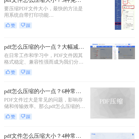
pdf文件怎么压缩大小？3种免费+1种专业方法全攻略（附决策表）！
用的PDF压缩方法，以帮助您更好地
要压缩PDF文件大小，最快的方法是
压缩PDF文件。
用系统自带打印功能
（Windows/macOS均支持）或在线免
赞
踩
费工具（如PDFmao、转转大师）直
接降低文件体积；若需批量处理、无
损压缩或超过免费限制，推荐使用专
pdf怎么压缩的小一点？大幅减小文件体积的有效方法全解析！
业软件「转转大师PDF转换器」——
它支持自定义压缩等级、图片重采
在日常工作和学习中，PDF文件因其
样，且完全本地处理，安全无广告。
格式稳定、兼容性强而成为我们分享
下面用一张决策表帮你3秒定位自己
文档、报告和资料的首选格式。然
赞
踩
的需求，然后逐一详解每种方法的具
而，随之而来的问题也显而易见：过
体操作。
大的PDF文件不仅占用存储空间，更
在通过邮件发送、即时通讯工具传输
pdf怎么压缩的小一点？6种常用方案详解！
或上传至云平台时受到限制，严重影
PDF文件过大是常见的问题，影响存
响效率。因此，pdf怎么压缩的小一
储和传输效率。那么pdf怎么压缩的小
点，成为一项必备技能。
一点呢？本文将详解6种主流压缩方
赞
踩
案，助你快速解决文件体积过大的困
扰。
pdf文件怎么压缩大小？4种常用压缩方法详解！