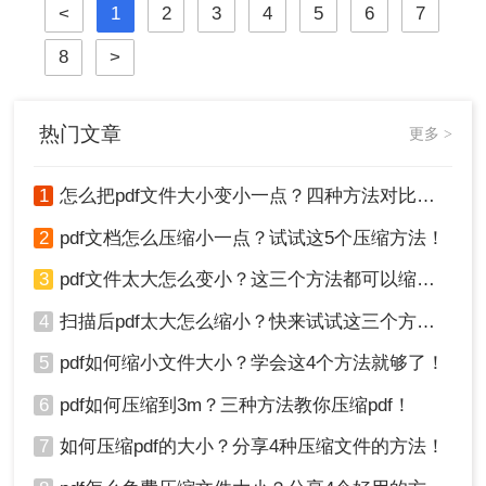
<
1
2
3
4
5
6
7
统响应、导致电子邮件附件发送失败
或严重影响网络传输与下载效率。因
8
>
此，掌握高效、可靠的pdf压缩技术，
对于提升个人与团队的工作效率至关
重要。那么如何压缩pdf文件大小呢？
本文将深入探讨多种主流且高效的
热门文章
更多 >
PDF压缩方法，从在线工具、专业软
件到命令行技术与预处理技巧，为您
1
怎么把pdf文件大小变小一点？四种方法对比，一看就懂！
提供一个全面、详尽的解决方案库。
2
pdf文档怎么压缩小一点？试试这5个压缩方法！
3
pdf文件太大怎么变小？这三个方法都可以缩小！
4
扫描后pdf太大怎么缩小？快来试试这三个方法！
5
pdf如何缩小文件大小？学会这4个方法就够了！
6
pdf如何压缩到3m？三种方法教你压缩pdf！
7
如何压缩pdf的大小？分享4种压缩文件的方法！