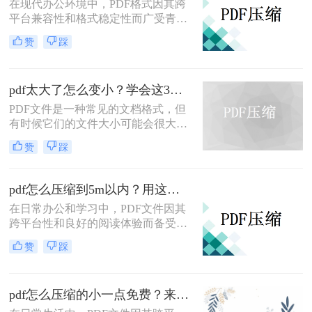
在现代办公环境中，PDF格式因其跨
平台兼容性和格式稳定性而广受青
睐。然而，高清图片、复杂布局和丰
赞
踩
富内容往往导致PDF文件体积庞大，
给文档传输和分享带来不便。那么pdf
上传文件过大怎么缩小呢？本文将介
pdf太大了怎么变小？学会这3个方法就够了！
绍三种简单实用的PDF压缩技巧，助
你轻松优化PDF文件，提升文档传输
PDF文件是一种常见的文档格式，但
效率。
有时候它们的文件大小可能会很大，
难以通过电子邮件或其他方式共享。
赞
踩
在这种情况下，大家可以使用以下方
法压缩PDF文件，一起来看一下pdf太
大了怎么变小吧。
pdf怎么压缩到5m以内？用这二种压缩方法！
在日常办公和学习中，PDF文件因其
跨平台性和良好的阅读体验而备受欢
迎。然而，有时PDF文件过大，不仅
赞
踩
占用存储空间，还会影响传输速度。
那么pdf怎么压缩到5m以内呢？本文
将介绍两种将PDF文件压缩到5M以内
pdf怎么压缩的小一点免费？来试试这二种压缩方法！
的方法。