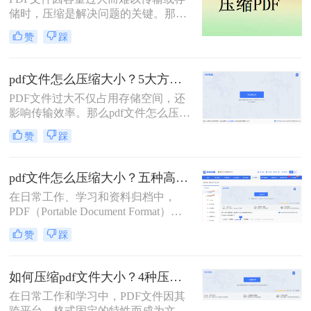
传。在今天，我们将分享两种简单的
储时，压缩是解决问题的关键。那么
pdf文件压缩方式。
pdf压缩文件怎么压缩最小呢？本文将
赞
踩
介绍几种高效压缩PDF的方法，帮助
你快速实现最小化压缩。
pdf文件怎么压缩大小？5大方法深度解析与实操指南！
PDF文件过大不仅占用存储空间，还
影响传输效率。那么pdf文件怎么压缩
大小呢？本文将系统介绍5种主流压
赞
踩
缩方法，助你精准平衡文件体积与质
量。
pdf文件怎么压缩大小？五种高效方法全面解析与实战！
在日常工作、学习和资料归档中，
PDF（Portable Document Format）因
其跨平台、格式固定的特性而成为最
赞
踩
常用的文件格式之一。然而，随之而
来的问题是PDF文件体积往往过大，
不仅占用存储空间，更在邮件发送、
如何压缩pdf文件大小？4种压缩方法详解！
即时通讯传输和网页上传时带来诸多
在日常工作和学习中，PDF文件因其
不便。如何在不显著损失质量的前提
跨平台、格式固定的特性而成为文档