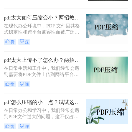
一难题，本文将介绍三种有效的PDF
文件压缩方法。
pdf太大如何压缩变小？两招教你轻松压缩！
在现代办公环境中，PDF 文件因其格
式稳定性和跨平台兼容性而被广泛使
用。然而，当这些文件变得过大时，
赞
踩
它们不仅占用大量存储空间，而且在
网络上传输时效率低下，甚至无法上
传到某些平台。因此，掌握pdf太大如
pdf太大上传不了怎么办？两招帮你解决！
何压缩变小是十分必要的。本文将介
在日常生活和工作中，我们经常会遇
绍两种实用的方法来解决这个问题，
到需要将PDF文件上传到网络平台或
帮助您轻松完成 PDF 文件的压缩。
发送给他人的情况。然而，有时PDF
赞
踩
文件过大，导致无法顺利上传或发
送。那么pdf太大上传不了怎么办呢？
本文将介绍两种解决PDF文件过大无
pdf怎么压缩的小一点？试试这三种实用压缩方法！
法上传的方法，帮助你轻松应对这一
在日常办公和学习中，我们经常会遇
问题。
到PDF文件过大的问题，这不仅占用
了大量的存储空间，还影响了文件的
赞
踩
传输速度。那么pdf怎么压缩的小一点