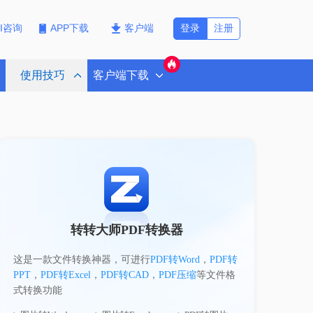
登录
注册
PI咨询
APP下载
客户端
使用技巧
客户端下载
转转大师PDF转换器
这是一款文件转换神器，可进行
PDF转Word
，
PDF转
PPT
，
PDF转Excel
，
PDF转CAD
，
PDF压缩
等文件格
式转换功能