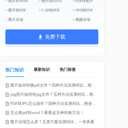
> 图片转Word
> 图片转Excel
> PDF转图片
> 图片转PDF
> CAD转PDF
> OFD转PDF
> 图片压缩
> 视频压缩
免费下载
最新知识
热门标签
热门知识
图片如何转换pdf文件？四种方法实测对比，附各场景最优选！
电脑上doc怎
png照片如何转jpg文件？五种方法实测对比，附各场景最优选!！
如何将word
PDF转JPG怎么操作？四种方法实测对比，附各场景最优选！
word转换成
怎么将pdf转word？看看这五种转换方法！
word如何转
图片压缩怎么弄？五类方案实测对比，一张表看懂怎么选！
word如何转