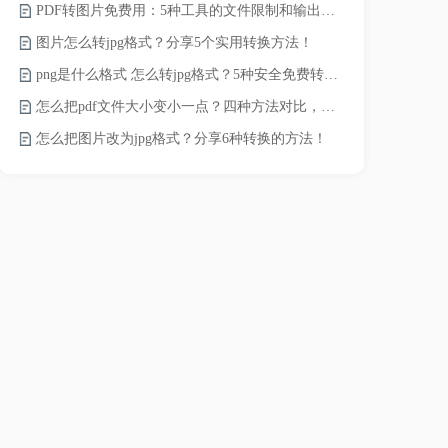
PDF转图片免费用：5种工具的文件限制和输出质量对比！
word转pd
图片怎么转jpg格式？分享5个实用转换方法！
png是什么格式 怎么转jpg格式？5种安全免费转换方法全解析！
pdf太大了
怎么把pdf文件大小变小一点？四种方法对比，一看就懂！
怎么把图片改为jpg格式？分享6种转换的方法！
pdf文件怎