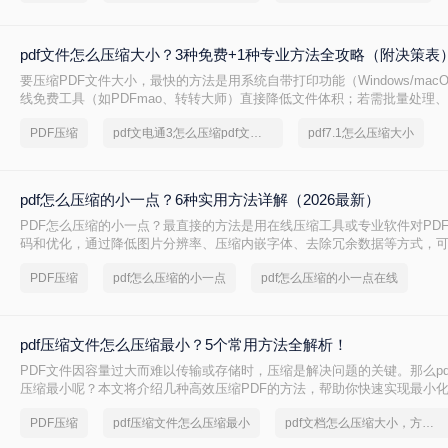
pdf文件怎么压缩大小？3种免费+1种专业方法全攻略（附决策表
要压缩PDF文件大小，最快的方法是用系统自带打印功能（Windows/mac
线免费工具（如PDFmao、转转大师）直接降低文件体积；若需批量处理
免费限制，推荐使用专业软件「转转大师PDF转换器」——它支持自定义
PDF压缩
pdf文电通3怎么压缩pdf文档大小
pdf7.1怎么压缩大小
采样，且完全本地处理，安全无广告。下面用一张决策表帮你3秒定位自己
一详解每种方法的具体操作。
pdf怎么压缩的小一点？6种实用方法详解（2026最新）
PDF怎么压缩的小一点？最直接的方法是用在线压缩工具或专业软件对PD
码和优化，通过降低图片分辨率、压缩内嵌字体、去除冗余数据等方式，
读的前提下将文件体积缩小到原来的10%~50%。
PDF压缩
pdf怎么压缩的小一点
pdf怎么压缩的小一点在线
pdf压缩文件怎么压缩最小？5个常用方法全解析！
PDF文件因容量过大而难以传输或存储时，压缩是解决问题的关键。那么pd
压缩最小呢？本文将介绍几种高效压缩PDF的方法，帮助你快速实现最小
PDF压缩
pdf压缩文件怎么压缩最小
pdf文档怎么压缩大小，方法详细解析