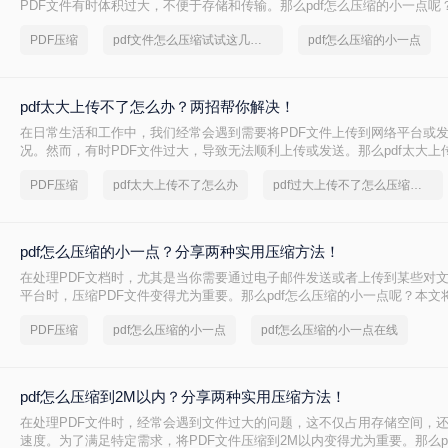
PDF文件有时体积过大，不便于存储和传输。那么pdf怎么压缩的小一点呢
种有效的PDF压缩方法。
PDF压缩
pdf文件怎么压缩试试这几个方法
pdf怎么压缩的小一点
pdf太大上传不了怎么办？两招帮你解决！
在日常生活和工作中，我们经常会遇到需要将PDF文件上传到网络平台或
况。然而，有时PDF文件过大，导致无法顺利上传或发送。那么pdf太大上
呢？本文将介绍两种解决PDF文件过大无法上传的方法，帮助你轻松应对
PDF压缩
pdf太大上传不了怎么办
pdf过大上传不了怎么压缩变小
pdf怎么压缩的小一点？分享两种实用压缩方法！
在处理PDF文档时，尤其是当你需要通过电子邮件发送或者上传到某些对
平台时，压缩PDF文件变得尤为重要。那么pdf怎么压缩的小一点呢？本文
的PDF压缩方法。
PDF压缩
pdf怎么压缩的小一点
pdf怎么压缩的小一点在线
pdf怎么压缩到2M以内？分享两种实用压缩方法！
在处理PDF文件时，经常会遇到文件过大的问题，这不仅占用存储空间，
速度。为了满足特定需求，将PDF文件压缩到2M以内变得尤为重要。那么p