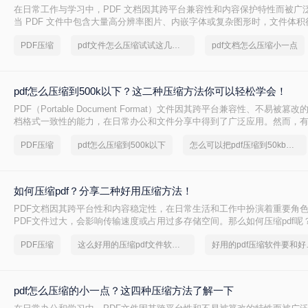
在日常工作与学习中，PDF 文档因其跨平台兼容性和内容保护特性而被广
当 PDF 文件中包含大量高分辨率图片、内嵌字体或复杂图形时，文件体
大，不仅占用存储空间，还经常因超过邮箱附件限制或上传耗时过长而影
PDF压缩
pdf文件怎么压缩试试这几个方法
pdf文档怎么压缩小一点
PDF 文档怎么压缩小一点呢？本文从压缩效果、操作难度、处理速度、隐
度，对比五种主流压缩方案，帮助您根据实际场景快速选择最合适的方法
pdf怎么压缩到500k以下？这二种压缩方法你可以轻松学会！
PDF（Portable Document Format）文件因其跨平台兼容性、不易被
档格式一致性的能力，在日常办公和文件分享中得到了广泛应用。然而，
PDF文件压缩到较小的大小，以便于上传、发送或存储。那么pdf怎么压缩到
PDF压缩
pdf怎么压缩到500k以下
怎么可以把pdf压缩到50kb以下
本文将介绍两种将PDF文件压缩到500K以下的方法。
如何压缩pdf？分享二种好用压缩方法！
PDF文档因其跨平台性和内容稳定性，在日常生活和工作中扮演着重要角
PDF文件过大，会影响传输速度或占用过多存储空间。那么如何压缩pdf呢
种压缩PDF的方法。
PDF压缩
这么好用的压缩pdf文件软件，我一定要分享
好用的p
pdf怎么压缩的小一点？这四种压缩方法了解一下