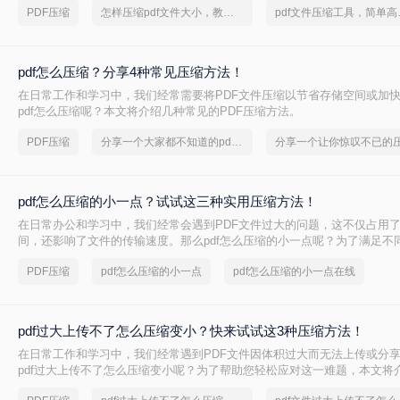
PDF压缩
怎样压缩pdf文件大小，教你几个方法
pdf文件
pdf怎么压缩？分享4种常见压缩方法！
在日常工作和学习中，我们经常需要将PDF文件压缩以节省存储空间或加
pdf怎么压缩呢？本文将介绍几种常见的PDF压缩方法。
PDF压缩
分享一个大家都不知道的pdf文件压缩方法
pdf怎么压缩的小一点？试试这三种实用压缩方法！
在日常办公和学习中，我们经常会遇到PDF文件过大的问题，这不仅占用
间，还影响了文件的传输速度。那么pdf怎么压缩的小一点呢？为了满足不
将介绍三种实用的PDF压缩方法，帮助您轻松将PDF文件压缩得更小。
PDF压缩
pdf怎么压缩的小一点
pdf怎么压缩的小一点在线
pdf过大上传不了怎么压缩变小？快来试试这3种压缩方法！
在日常工作和学习中，我们经常遇到PDF文件因体积过大而无法上传或分
pdf过大上传不了怎么压缩变小呢？为了帮助您轻松应对这一难题，本文将
PDF文件压缩方法。