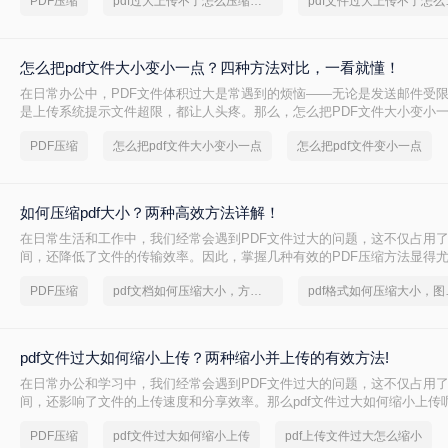
PDF压缩
pdf过大上传不了怎么压缩变小
pdf文
怎么把pdf文件大小变小一点？四种方法对比，一看就懂！
在日常办公中，PDF文件体积过大是常遇到的烦恼——无论是发送邮件受
是上传系统提示文件超限，都让人头疼。那么，怎么把PDF文件大小变小
给出四种方案的直观对比，再逐一拆解操作步骤，您可根据文件数量、压
PDF压缩
怎么把pdf文件大小变小一点
怎么把pdf文件变小一点
需求快速选择最合适的方法。
如何压缩pdf大小？两种高效方法详解！
在日常生活和工作中，我们经常会遇到PDF文件过大的问题，这不仅占用
间，还降低了文件的传输效率。因此，掌握几种有效的PDF压缩方法显得
何压缩pdf大小呢？本文将介绍两种常用的PDF压缩方法，以帮助您更好地
PDF压缩
pdf文档如何压缩大小，方法详解
pdf格
pdf文件过大如何缩小上传？两种缩小并上传的有效方法!
在日常办公和学习中，我们经常会遇到PDF文件过大的问题，这不仅占用
间，还影响了文件的上传速度和分享效率。那么pdf文件过大如何缩小上传
两种缩小PDF文件大小的方法，帮助您轻松解决PDF文件过大的问题。
PDF压缩
pdf文件过大如何缩小上传
pdf上传文件过大怎么缩小