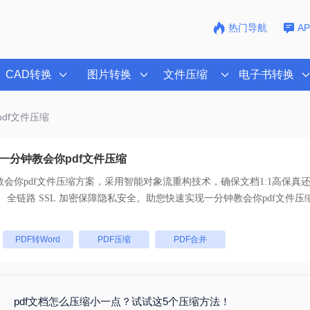
热门导航
A
CAD转换
图片转换
文件压缩
电子书转换
pdf文件压缩
一分钟教会你pdf文件压缩
会你pdf文件压缩
方案，采用智能对象流重构技术，确保文档1:1高保真
支持一键批量处理， 全链路 SSL 加密保障隐私安全。助您快速实现
一分钟教会你pdf文件压
：
PDF转Word
PDF压缩
PDF合并
pdf文档怎么压缩小一点？试试这5个压缩方法！