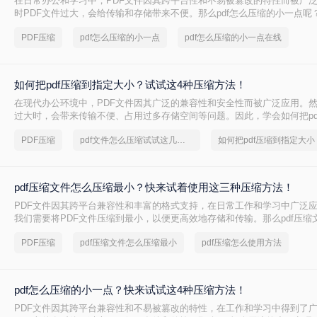
在日常办公和学习中，PDF文件因其跨平台性和不易被篡改的特性而被广
时PDF文件过大，会给传输和存储带来不便。那么pdf怎么压缩的小一点呢
种将PDF压缩得更小的方法。
PDF压缩
pdf怎么压缩的小一点
pdf怎么压缩的小一点在线
如何把pdf压缩到指定大小？试试这4种压缩方法！
在现代办公环境中，PDF文件因其广泛的兼容性和安全性而被广泛应用。
过大时，会带来传输不便、占用过多存储空间等问题。因此，学会如何把pd
小变得尤为重要。本文将详细介绍四种常用的方法，帮助您轻松应对这一
PDF压缩
pdf文件怎么压缩试试这几个方法
如何把pdf压缩到指定大小
pdf压缩文件怎么压缩最小？快来试着使用这三种压缩方法！
PDF文件因其跨平台兼容性和丰富的格式支持，在日常工作和学习中广泛
我们需要将PDF文件压缩到最小，以便更高效地存储和传输。那么pdf压缩
小呢？本文将介绍三种实用的PDF压缩方法。
PDF压缩
pdf压缩文件怎么压缩最小
pdf压缩怎么使用方法
pdf怎么压缩的小一点？快来试试这4种压缩方法！
PDF文件因其跨平台兼容性和不易被篡改的特性，在工作和学习中得到了