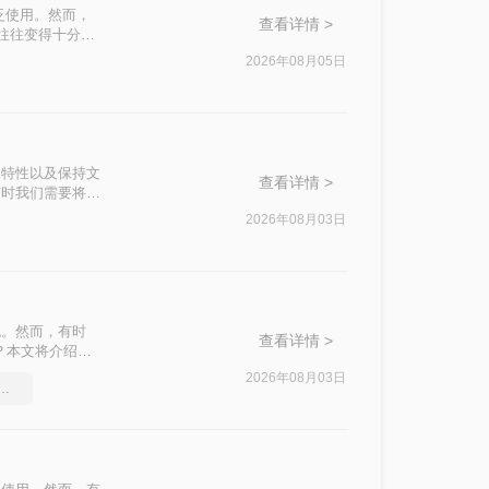
泛使用。然而，
查看详情 >
积往往变得十分庞
响办公效率。那么
2026年08月05日
私安全四个维
。
篡改的特性以及保持文
查看详情 >
有时我们需要将
500k以下呢？
2026年08月03日
色。然而，有时
查看详情 >
？本文将介绍两
2026年08月03日
df压缩软件要和好朋友分享