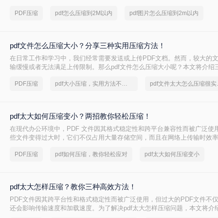
2M以内呢？本文将介绍两种常用的PDF压缩方法。
PDF压缩
pdf怎么压缩到2M以内
pdf图片怎么压缩到2m以内
pdf文件怎么压缩大小？分享三种实用压缩方法！
在日常工作和学习中，我们经常需要发送或上传PDF文档。然而，较大的
输缓慢或者无法满足上传限制。那么pdf文件怎么压缩大小呢？本文将介绍三
压缩方法，帮助你轻松减小文件大小。
PDF压缩
pdf大小压缩，实用方法不要错过
pdf文
pdf太大如何压缩变小？两招教你轻松压缩！
在现代办公环境中，PDF 文件因其格式稳定性和跨平台兼容性而被广泛使
些文件变得过大时，它们不仅占用大量存储空间，而且在网络上传输时效
上传到某些平台。因此，掌握pdf太大如何压缩变小是十分必要的。本文将
PDF压缩
pdf如何压缩，教你轻松应对
pdf太大如何压缩变小
方法来解决这个问题，帮助您轻松完成 PDF 文件的压缩。
pdf太大怎样压缩？教你三种高效方法！
PDF文件因其跨平台性和格式稳定性而被广泛使用，但过大的PDF文件不
还会影响传输速度和加载速度。为了解决pdf太大怎样压缩问题，本文将介绍
文件的方法。