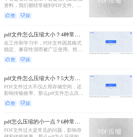
题，本文将介绍三种压缩PDF大小的
资料，我们都经常碰到PDF文件。在
方法。
工作中，发送邮件需要PDF文件格
赞
踩
式，但太大的PDF文件也是一个棘手
的问题。多数企业邮箱中传附件大小
被限制为5M，否则就发送不了。若能
pdf文件怎么压缩大小？4种常用压缩方法详解！
pdf文件怎么压缩大小，那就可轻松上
在工作和学习中，PDF文件因其格式
传。在今天，我们将分享两种简单的
稳定、兼容性强而被广泛使用。然
pdf文件压缩方式。
而，PDF文件体积过大常会导致存储
赞
踩
空间不足、传输速度慢等问题。那么
pdf文件怎么压缩大小呢？本文整理了
4种常用的PDF压缩方法，帮助您快速
pdf文件怎么压缩大小？5大方法深度解析与实操指南！
减小文件大小。
PDF文件过大不仅占用存储空间，还
影响传输效率。那么pdf文件怎么压缩
大小呢？本文将系统介绍5种主流压
赞
踩
缩方法，助你精准平衡文件体积与质
量。
pdf怎么压缩的小一点？6种常用方案详解！
PDF文件过大是常见的问题，影响存
储和传输效率。那么pdf怎么压缩的小