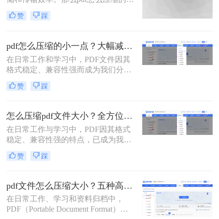
一点呢？本文将详解6种主流压缩方
赞
踩
案，助你快速解决文件体积过大的困
扰。
pdf怎么压缩的小一点？大幅减小文件体积的有效方法全解析！
在日常工作和学习中，PDF文件因其
格式稳定、兼容性强而成为我们分享
文档、报告和资料的首选格式。然
赞
踩
而，随之而来的问题也显而易见：过
大的PDF文件不仅占用存储空间，更
在通过邮件发送、即时通讯工具传输
怎么压缩pdf文件大小？全方位高效压缩方法终极指南！
或上传至云平台时受到限制，严重影
在日常工作与学习中，PDF因其格式
响效率。因此，pdf怎么压缩的小一
稳定、兼容性强的特点，已成为我们
点，成为一项必备技能。
分享文档、报告和论文的首选格式。
赞
踩
然而，过大的PDF文件常常会带来诸
多不便：堵塞邮箱附件、拖慢传输速
度、占用大量存储空间，甚至可能超
pdf文件怎么压缩大小？五种高效方法全面解析与实战！
出某些平台的上传限制。因此，掌握
在日常工作、学习和资料归档中，
怎么压缩pdf文件大小的技能显得至关
PDF（Portable Document Format）因
重要。