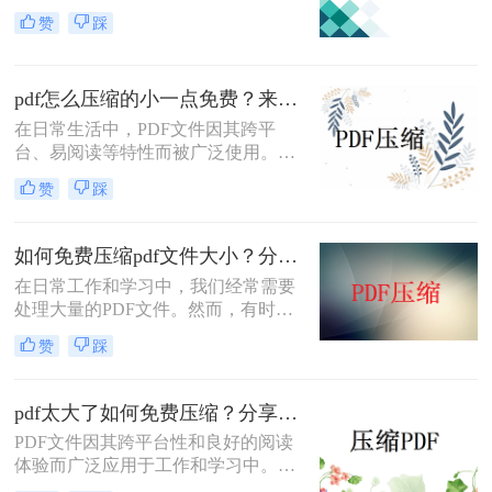
迎。然而，有时PDF文件过大，不仅
赞
踩
占用存储空间，还会影响传输速度。
那么pdf怎么压缩到5m以内呢？本文
将介绍两种将PDF文件压缩到5M以内
pdf怎么压缩的小一点免费？来试试这二种压缩方法！
的方法。
在日常生活中，PDF文件因其跨平
台、易阅读等特性而被广泛使用。然
而，当PDF文件体积过大时，会给存
赞
踩
储和传输带来诸多不便。那么pdf怎么
压缩的小一点免费呢？本文将介绍两
种免费且实用的PDF压缩方法。
如何免费压缩pdf文件大小？分享二个实用压缩方法！
在日常工作和学习中，我们经常需要
处理大量的PDF文件。然而，有时候
PDF文件过大，不仅占用存储空间，
赞
踩
还会影响上传和分享的速度。为了解
决如何免费压缩pdf文件大小问题，本
文将介绍两种免费压缩PDF文件大小
pdf太大了如何免费压缩？分享二种压缩方法！
的方法。
PDF文件因其跨平台性和良好的阅读
体验而广泛应用于工作和学习中。然
而，有时PDF文件体积过大，不仅占