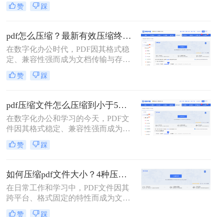
其跨平台、格式固定的特性而成为最
赞
踩
常用的文件格式之一。然而，随之而
来的问题是PDF文件体积往往过大，
不仅占用存储空间，更在邮件发送、
pdf怎么压缩？最新有效压缩终极指南！
即时通讯传输和网页上传时带来诸多
在数字化办公时代，PDF因其格式稳
不便。如何在不显著损失质量的前提
定、兼容性强而成为文档传输与存档
下，有效“瘦身”PDF文件，已成为一
的首选。然而，高分辨率图片、嵌入
项必备技能。
赞
踩
字体和多媒体内容也使得PDF文件体
积动辄数十兆甚至上百兆，给邮件发
送、云端存储和即时分享带来了巨大
pdf压缩文件怎么压缩到小于5M？4种压缩方法终极指南！
困扰。如何高效、无损（或视觉无
在数字化办公和学习的今天，PDF文
损）地压缩PDF，成为一个普遍需
件因其格式稳定、兼容性强而成为我
求。那么pdf怎么压缩呢？
们日常传输文档的首选。然而，我们
赞
踩
常常会遇到一个令人头疼的问题：一
个重要的PDF文件，可能因为包含高
清图片、复杂图表或嵌入字体而体积
如何压缩pdf文件大小？4种压缩方法详解！
庞大，动辄几十兆甚至上百兆。无论
在日常工作和学习中，PDF文件因其
是通过电子邮件发送（通常有附件大
跨平台、格式固定的特性而成为文档
小限制）、上传至学习平台还是提交
交换的首选格式。然而，过大的PDF
至企业系统，文件大小限制（如常见
赞
踩