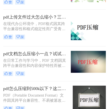
赞
踩
用存储空间，还会影响传输速度。那
么pdf太大了如何免费压缩呢？本文将
介绍两种免费压缩PDF文件的方法。
pdf上传文件过大怎么缩小？三招助你轻松缩小！
在现代办公环境中，PDF格式因其跨
平台兼容性和格式稳定性而广受青
睐。然而，高清图片、复杂布局和丰
赞
踩
富内容往往导致PDF文件体积庞大，
给文档传输和分享带来不便。那么pdf
上传文件过大怎么缩小呢？本文将介
pdf文档怎么压缩小一点？试试这5个压缩方法！
绍三种简单实用的PDF压缩技巧，助
你轻松优化PDF文件，提升文档传输
在日常工作与学习中，PDF 文档因其
效率。
跨平台兼容性和内容保护特性而被广
泛使用。然而，当 PDF 文件中包含大
赞
踩
量高分辨率图片、内嵌字体或复杂图
形时，文件体积往往变得十分庞大，
不仅占用存储空间，还经常因超过邮
pdf怎么压缩到500k以下？这二种压缩方法你可以轻松学会！
箱附件限制或上传耗时过长而影响办
PDF（Portable Document Format）文
公效率。那么PDF 文档怎么压缩小一
件因其跨平台兼容性、不易被篡改的
点呢？本文从压缩效果、操作难度、
特性以及保持文档格式一致性的能
处理速度、隐私安全四个维度，对比
赞
踩