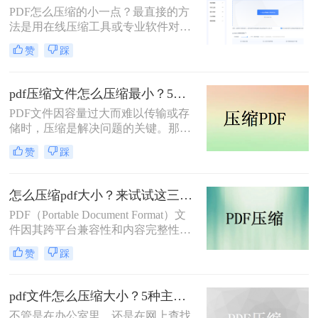
PDF怎么压缩的小一点？最直接的方
法是用在线压缩工具或专业软件对
PDF文件进行重新编码和优化，通过
赞
踩
降低图片分辨率、压缩内嵌字体、去
除冗余数据等方式，可以在保持内容
可读的前提下将文件体积缩小到原来
pdf压缩文件怎么压缩最小？5个常用方法全解析！
的10%~50%。
PDF文件因容量过大而难以传输或存
储时，压缩是解决问题的关键。那么
pdf压缩文件怎么压缩最小呢？本文将
赞
踩
介绍几种高效压缩PDF的方法，帮助
你快速实现最小化压缩。
怎么压缩pdf大小？来试试这三种压缩方式！
PDF（Portable Document Format）文
件因其跨平台兼容性和内容完整性而
广泛应用于各种场合。然而，随着
赞
踩
PDF文件中包含的图片、图表、字体
等资源越来越多，文件体积也逐渐增
大，给存储和传输带来了不便。那么
pdf文件怎么压缩大小？5种主流压缩方法分享！
怎么压缩pdf大小呢？为了解决这个问
不管是在办公室里，还是在网上查找