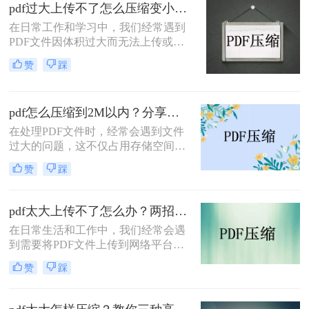
绍三种实用的PDF压缩方法，帮助您
pdf过大上传不了怎么压缩变小？快来试试这3种压缩方法！
轻松将PDF文件压缩得更小。
在日常工作和学习中，我们经常遇到
PDF文件因体积过大而无法上传或分
享的情况。那么pdf过大上传不了怎么
赞
踩
压缩变小呢？为了帮助您轻松应对这
一难题，本文将介绍三种有效的PDF
文件压缩方法。
pdf怎么压缩到2M以内？分享两种实用压缩方法！
在处理PDF文件时，经常会遇到文件
过大的问题，这不仅占用存储空间，
还影响文件的传输速度。为了满足特
赞
踩
定需求，将PDF文件压缩到2M以内变
得尤为重要。那么pdf怎么压缩到2M
以内呢？本文将介绍两种常用的PDF
pdf太大上传不了怎么办？两招帮你解决！
压缩方法。
在日常生活和工作中，我们经常会遇
到需要将PDF文件上传到网络平台或
发送给他人的情况。然而，有时PDF
赞
踩
文件过大，导致无法顺利上传或发
送。那么pdf太大上传不了怎么办呢？
本文将介绍两种解决PDF文件过大无