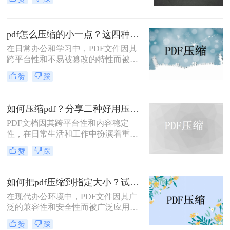
力，在日常办公和文件分享中得到了
五种主流压缩方案，帮助您根据实际
广泛应用。然而，有时我们需要将
场景快速选择最合适的方法。
PDF文件压缩到较小的大小，以便于
pdf怎么压缩的小一点？这四种压缩方法了解一下
上传、发送或存储。那么pdf怎么压缩
到500k以下呢？本文将介绍两种将
在日常办公和学习中，PDF文件因其
PDF文件压缩到500K以下的方法。
跨平台性和不易被篡改的特性而被广
泛使用。然而，有时PDF文件过大，
赞
踩
会给传输和存储带来不便。那么pdf怎
么压缩的小一点呢？本文将介绍四种
将PDF压缩得更小的方法。
如何压缩pdf？分享二种好用压缩方法！
PDF文档因其跨平台性和内容稳定
性，在日常生活和工作中扮演着重要
角色。然而，有时PDF文件过大，会
赞
踩
影响传输速度或占用过多存储空间。
那么如何压缩pdf呢？本文将介绍两种
压缩PDF的方法。
如何把pdf压缩到指定大小？试试这4种压缩方法！
在现代办公环境中，PDF文件因其广
泛的兼容性和安全性而被广泛应用。
然而，当这些文件过大时，会带来传
赞
踩
输不便、占用过多存储空间等问题。