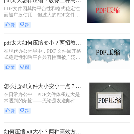
pdf太大怎样压缩？教你三种高效方法！
法上传的方法，帮助你轻松应对这一
PDF文件因其跨平台性和格式稳定性
问题。
而被广泛使用，但过大的PDF文件不
仅占用存储空间，还会影响传输速度
赞
踩
和加载速度。为了解决pdf太大怎样压
缩问题，本文将介绍三种压缩PDF文
件的方法。
pdf太大如何压缩变小？两招教你轻松压缩！
在现代办公环境中，PDF 文件因其格
式稳定性和跨平台兼容性而被广泛使
用。然而，当这些文件变得过大时，
赞
踩
它们不仅占用大量存储空间，而且在
网络上传输时效率低下，甚至无法上
传到某些平台。因此，掌握pdf太大如
怎么把pdf文件大小变小一点？四种方法对比，一看就懂！
何压缩变小是十分必要的。本文将介
在日常办公中，PDF文件体积过大是
绍两种实用的方法来解决这个问题，
常遇到的烦恼——无论是发送邮件受
帮助您轻松完成 PDF 文件的压缩。
限于附件大小，还是上传系统提示文
赞
踩
件超限，都让人头疼。那么，怎么把
PDF文件大小变小一点呢？本文将先
给出四种方案的直观对比，再逐一拆
如何压缩pdf大小？两种高效方法详解！
解操作步骤，您可根据文件数量、压