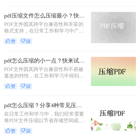
因此，学会如何把pdf压缩到指定大小
变得尤为重要。本文将详细介绍四种
pdf压缩文件怎么压缩最小？快来试着使用这三种压缩方法！
常用的方法，帮助您轻松应对这一挑
PDF文件因其跨平台兼容性和丰富的
战。
格式支持，在日常工作和学习中广泛
应用。然而，有时我们需要将PDF文
赞
踩
件压缩到最小，以便更高效地存储和
传输。那么pdf压缩文件怎么压缩最小
呢？本文将介绍三种实用的PDF压缩
pdf怎么压缩的小一点？快来试试这4种压缩方法！
方法。
PDF文件因其跨平台兼容性和不易被
篡改的特性，在工作和学习中得到了
广泛应用。然而，PDF文件有时体积
赞
踩
过大，不便于存储和传输。那么pdf怎
么压缩的小一点呢？本文将介绍四种
有效的PDF压缩方法。
pdf怎么压缩？分享4种常见压缩方法！
在日常工作和学习中，我们经常需要
将PDF文件压缩以节省存储空间或加
快传输速度。那么pdf怎么压缩呢？本
赞
踩
文将介绍几种常见的PDF压缩方法。