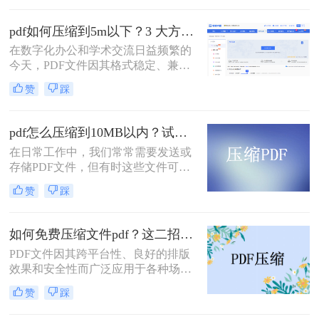
率图片的学术论文、扫描版的电子
书，还是设计精美的产品手册——都
pdf如何压缩到5m以下？3 大方法手把手教，轻松过平台限制！
会给邮件发送、云端存储和即时传输
在数字化办公和学术交流日益频繁的
带来诸多不便。幸运的是，通过一系
今天，PDF文件因其格式稳定、兼容
列高效的方法，我们可以显著减小
性强而成为我们传递信息的主要载
PDF文件的体积，而无需牺牲过多的
赞
踩
体。然而，一个棘手的问题常常困扰
可读性。那么pdf文件怎么压缩大小
着我们：文件体积过大。无论是通过
呢？本文将深入探讨多种pdf压缩方
电子邮件发送简历、在学术平台提交
法，从在线工具到专业软件，从自动
pdf怎么压缩到10MB以内？试试这4个压缩方法！
论文，还是在微信等即时通讯工具中
优化到手动精调，助您轻松驾驭PDF
在日常工作中，我们常常需要发送或
分享资料，平台往往对附件大小有严
文件大小。
存储PDF文件，但有时这些文件可能
格限制，最常见的门槛就是5MB。一
会过大，导致传输不便或者占用过多
个几十兆甚至上百兆的PDF文件，不
赞
踩
存储空间。为了应对这种情况，我们
仅传输耗时，还可能直接导致发送失
需要掌握一些有效的PDF压缩技巧，
败。
确保文件大小不超过10MB。那么pdf
如何免费压缩文件pdf？这二招快来看！
怎么压缩到10MB以内呢？本文将介
PDF文件因其跨平台性、良好的排版
绍几种常用的PDF压缩方法。
效果和安全性而广泛应用于各种场
合。然而，过大的PDF文件可能会给
赞
踩
传输和存储带来不便。那么如何免费
压缩文件pdf呢？本文将介绍三种免费