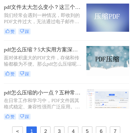
压缩PDF文件的方法，帮助您轻松解
pdf文件太大怎么变小？这三个方法都可以缩小！
决PDF文件过大的问题。
我们经常会遇到一种情况，即收到的
PDF文件过大，无法通过电子邮件或
其他方式进行传输。那么，pdf文件太
赞
踩
大怎么变小呢？在本文中，我们将向
您介绍一些有效的方法，可以帮助您
压缩PDF文件并减小文件大小。
pdf怎么压缩？5大实用方案深度解析！
面对体积庞大的PDF文件，存储和传
输都极为不便。那么pdf怎么压缩呢？
本文将详解5种主流压缩方案，从原
赞
踩
理到实操，助您轻松掌握PDF瘦身技
巧。
pdf怎么压缩的小一点？五种常用有效方法详解！
在日常工作和学习中，PDF文件因其
格式稳定、兼容性强而广泛应用。然
而，PDF文件体积过大时，会带来诸
赞
踩
多不便，例如传输速度慢、存储空间
占用多、邮件附件限制等。因此，掌
<
1
2
3
4
5
6
7
握压缩PDF文件的方法至关重要。那