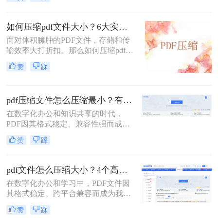
文件常常带来诸多不便，无论是通过
的5MB）往往是一道难以逾越的关
电子邮件发送、上传至网络平台还是
卡。那么pdf压缩文件怎么压缩到小于
存储在有限的设备空间中，都会遇到
5M呢？
如何压缩pdf文件大小？6大实用压缩方案深度解析！
限制。因此，掌握如何压缩pdf文件大
面对体积臃肿的PDF文件，存储和传
小的技能显得至关重要。
输效率大打折扣。那么如何压缩pdf文
件大小呢？本文为您梳理6种主流压
赞
踩
缩方案，从原理到实操，助您轻松掌
握PDF文件压缩技巧。
pdf压缩文件怎么压缩最小？有效压缩方法终极指南！
在数字化办公和知识共享的时代，
PDF因其格式稳定、兼容性强而成为
文档传输的首选。然而，庞大的PDF
赞
踩
文件时常为我们带来困扰：邮箱附件
大小限制、微信无法发送、云盘上传
下载耗时、设备存储空间告急。pdf压
pdf文件怎么压缩大小？4个高效传输与存储方法详解！
缩文件怎么压缩最小，成为许多人迫
在数字化办公和学习中，PDF文件因
切需要的技能。
其格式稳定、跨平台兼容而成为我们
日常交流的首选格式。然而，过大的
赞
踩
PDF文件——无论是包含大量高分辨