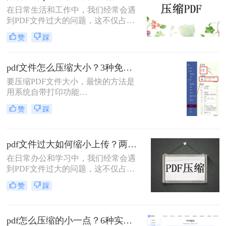
缩质量要求和隐私需求快速选择最合
在日常生活和工作中，我们经常会遇
适的方法。
到PDF文件过大的问题，这不仅占用
了大量的存储空间，还降低了文件的
赞
踩
传输效率。因此，掌握几种有效的
PDF压缩方法显得尤为重要。那么如
何压缩pdf大小呢？本文将介绍两种常
pdf文件怎么压缩大小？3种免费+1种专业方法全攻略（附决策表）！
用的PDF压缩方法，以帮助您更好地
要压缩PDF文件大小，最快的方法是
压缩PDF文件。
用系统自带打印功能
（Windows/macOS均支持）或在线免
赞
踩
费工具（如PDFmao、转转大师）直
接降低文件体积；若需批量处理、无
损压缩或超过免费限制，推荐使用专
pdf文件过大如何缩小上传？两种缩小并上传的有效方法!
业软件「转转大师PDF转换器」——
它支持自定义压缩等级、图片重采
在日常办公和学习中，我们经常会遇
样，且完全本地处理，安全无广告。
到PDF文件过大的问题，这不仅占用
下面用一张决策表帮你3秒定位自己
了大量的存储空间，还影响了文件的
赞
踩
的需求，然后逐一详解每种方法的具
上传速度和分享效率。那么pdf文件过
体操作。
大如何缩小上传呢？本文将介绍两种
缩小PDF文件大小的方法，帮助您轻
pdf怎么压缩的小一点？6种实用方法详解（2026最新）
松解决PDF文件过大的问题。