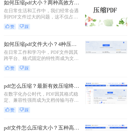
如何压缩pdf大小？两种高效方法详解！
松解决PDF文件过大的问题。
在日常生活和工作中，我们经常会遇
到PDF文件过大的问题，这不仅占用
了大量的存储空间，还降低了文件的
赞
踩
传输效率。因此，掌握几种有效的
PDF压缩方法显得尤为重要。那么如
何压缩pdf大小呢？本文将介绍两种常
如何压缩pdf文件大小？4种压缩方法详解！
用的PDF压缩方法，以帮助您更好地
在日常工作和学习中，PDF文件因其
压缩PDF文件。
跨平台、格式固定的特性而成为文档
交换的首选格式。然而，过大的PDF
赞
踩
文件常常带来诸多不便，无论是通过
电子邮件发送、上传至网络平台还是
存储在有限的设备空间中，都会遇到
pdf怎么压缩？最新有效压缩终极指南！
限制。因此，掌握如何压缩pdf文件大
在数字化办公时代，PDF因其格式稳
小的技能显得至关重要。
定、兼容性强而成为文档传输与存档
的首选。然而，高分辨率图片、嵌入
赞
踩
字体和多媒体内容也使得PDF文件体
积动辄数十兆甚至上百兆，给邮件发
送、云端存储和即时分享带来了巨大
pdf文件怎么压缩大小？五种高效方法全面解析与实战！
困扰。如何高效、无损（或视觉无