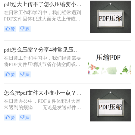
绍三种实用的PDF压缩方法，帮助您
pdf过大上传不了怎么压缩变小？快来试试这3种压缩方法！
轻松将PDF文件压缩得更小。
在日常工作和学习中，我们经常遇到
PDF文件因体积过大而无法上传或分
享的情况。那么pdf过大上传不了怎么
赞
踩
压缩变小呢？为了帮助您轻松应对这
一难题，本文将介绍三种有效的PDF
文件压缩方法。
pdf怎么压缩？分享4种常见压缩方法！
在日常工作和学习中，我们经常需要
将PDF文件压缩以节省存储空间或加
快传输速度。那么pdf怎么压缩呢？本
赞
踩
文将介绍几种常见的PDF压缩方法。
怎么把pdf文件大小变小一点？四种方法对比，一看就懂！
在日常办公中，PDF文件体积过大是
常遇到的烦恼——无论是发送邮件受
限于附件大小，还是上传系统提示文
赞
踩
件超限，都让人头疼。那么，怎么把
PDF文件大小变小一点呢？本文将先
给出四种方案的直观对比，再逐一拆