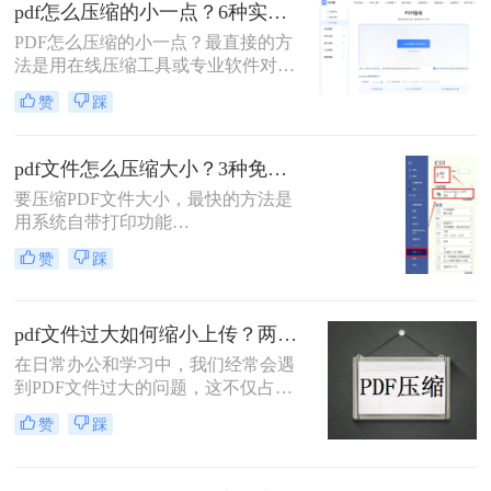
pdf怎么压缩的小一点？6种实用方法详解（2026最新）
解操作步骤，您可根据文件数量、压
缩质量要求和隐私需求快速选择最合
PDF怎么压缩的小一点？最直接的方
适的方法。
法是用在线压缩工具或专业软件对
PDF文件进行重新编码和优化，通过
赞
踩
降低图片分辨率、压缩内嵌字体、去
除冗余数据等方式，可以在保持内容
可读的前提下将文件体积缩小到原来
pdf文件怎么压缩大小？3种免费+1种专业方法全攻略（附决策表）！
的10%~50%。
要压缩PDF文件大小，最快的方法是
用系统自带打印功能
（Windows/macOS均支持）或在线免
赞
踩
费工具（如PDFmao、转转大师）直
接降低文件体积；若需批量处理、无
损压缩或超过免费限制，推荐使用专
pdf文件过大如何缩小上传？两种缩小并上传的有效方法!
业软件「转转大师PDF转换器」——
它支持自定义压缩等级、图片重采
在日常办公和学习中，我们经常会遇
样，且完全本地处理，安全无广告。
到PDF文件过大的问题，这不仅占用
下面用一张决策表帮你3秒定位自己
了大量的存储空间，还影响了文件的
赞
踩
的需求，然后逐一详解每种方法的具
上传速度和分享效率。那么pdf文件过
体操作。
大如何缩小上传呢？本文将介绍两种
缩小PDF文件大小的方法，帮助您轻