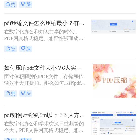
而，PDF文件体积过大常会导致存储
赞
踩
空间不足、传输速度慢等问题。那么
pdf文件怎么压缩大小呢？本文整理了
4种常用的PDF压缩方法，帮助您快速
pdf压缩文件怎么压缩最小？有效压缩方法终极指南！
减小文件大小。
在数字化办公和知识共享的时代，
PDF因其格式稳定、兼容性强而成为
文档传输的首选。然而，庞大的PDF
赞
踩
文件时常为我们带来困扰：邮箱附件
大小限制、微信无法发送、云盘上传
下载耗时、设备存储空间告急。pdf压
如何压缩pdf文件大小？6大实用压缩方案深度解析！
缩文件怎么压缩最小，成为许多人迫
面对体积臃肿的PDF文件，存储和传
切需要的技能。
输效率大打折扣。那么如何压缩pdf文
件大小呢？本文为您梳理6种主流压
赞
踩
缩方案，从原理到实操，助您轻松掌
握PDF文件压缩技巧。
pdf如何压缩到5m以下？3 大方法手把手教，轻松过平台限制！
在数字化办公和学术交流日益频繁的
今天，PDF文件因其格式稳定、兼容
性强而成为我们传递信息的主要载