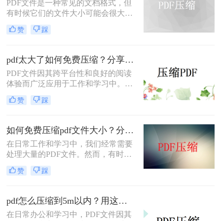
PDF文件是一种常见的文档格式，但
有时候它们的文件大小可能会很大，
难以通过电子邮件或其他方式共享。
赞
踩
在这种情况下，大家可以使用以下方
法压缩PDF文件，一起来看一下pdf太
大了怎么变小吧。
pdf太大了如何免费压缩？分享二种压缩方法！
PDF文件因其跨平台性和良好的阅读
体验而广泛应用于工作和学习中。然
而，有时PDF文件体积过大，不仅占
赞
踩
用存储空间，还会影响传输速度。那
么pdf太大了如何免费压缩呢？本文将
介绍两种免费压缩PDF文件的方法。
如何免费压缩pdf文件大小？分享二个实用压缩方法！
在日常工作和学习中，我们经常需要
处理大量的PDF文件。然而，有时候
PDF文件过大，不仅占用存储空间，
赞
踩
还会影响上传和分享的速度。为了解
决如何免费压缩pdf文件大小问题，本
文将介绍两种免费压缩PDF文件大小
pdf怎么压缩到5m以内？用这二种压缩方法！
的方法。
在日常办公和学习中，PDF文件因其