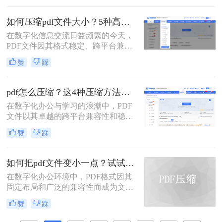
压缩文件pdf呢？本文将介绍三种免费
压缩PDF文件的方法，帮助您轻松解
如何压缩pdf文件大小？5种高效压缩全面解析！
决PDF文件过大的问题。
在数字化信息交流日益频繁的今天，
PDF文件因其格式稳定、跨平台兼容
的特性而成为文档分发的首选。然
赞
踩
而，过大的PDF文件常常带来诸多不
便，例如占用过多存储空间、拖慢系
统响应、导致电子邮件附件发送失败
pdf怎么压缩？这4种压缩方法助您pdf文件“瘦身”！
或严重影响网络传输与下载效率。因
在数字化办公与学习的浪潮中，PDF
此，掌握高效、可靠的pdf压缩技术，
文件以其卓越的跨平台兼容性和稳定
对于提升个人与团队的工作效率至关
的格式呈现，成为了我们日常工作、
重要。那么如何压缩pdf文件大小呢？
赞
踩
学习和交流中不可或缺的载体。然
本文将深入探讨多种主流且高效的
而，随着高分辨率图像、嵌入字体和
PDF压缩方法，从在线工具、专业软
复杂排版的广泛应用，PDF文件的体
件到命令行技术与预处理技巧，为您
如何把pdf文件变小一点？试试这两种简单有效的方法压缩大小
积也日益“臃肿”。一个几十兆甚至上
提供一个全面、详尽的解决方案库。
在数字化办公环境中，PDF格式因其
百兆的PDF文件，不仅占用宝贵的存
固定布局和广泛的兼容性而成为文档
储空间，更在通过邮件发送、即时通
分享的理想选择。然而，当PDF文件
讯工具传输或上传至云盘时，变得异
赞
踩
包含大量图像或复杂排版时，其体积
常缓慢且不便。
可能会变得非常大，给存储、传输及