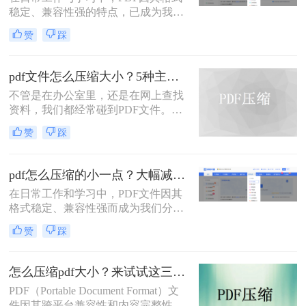
稳定、兼容性强的特点，已成为我们
分享文档、报告和论文的首选格式。
赞
踩
然而，过大的PDF文件常常会带来诸
多不便：堵塞邮箱附件、拖慢传输速
度、占用大量存储空间，甚至可能超
pdf文件怎么压缩大小？5种主流压缩方法分享！
出某些平台的上传限制。因此，掌握
不管是在办公室里，还是在网上查找
怎么压缩pdf文件大小的技能显得至关
资料，我们都经常碰到PDF文件。在
重要。
工作中，发送邮件需要PDF文件格
赞
踩
式，但太大的PDF文件也是一个棘手
的问题。多数企业邮箱中传附件大小
被限制为5M，否则就发送不了。若能
pdf怎么压缩的小一点？大幅减小文件体积的有效方法全解析！
pdf文件怎么压缩大小，那就可轻松上
在日常工作和学习中，PDF文件因其
传。在今天，我们将分享两种简单的
格式稳定、兼容性强而成为我们分享
pdf文件压缩方式。
文档、报告和资料的首选格式。然
赞
踩
而，随之而来的问题也显而易见：过
大的PDF文件不仅占用存储空间，更
在通过邮件发送、即时通讯工具传输
怎么压缩pdf大小？来试试这三种压缩方式！
或上传至云平台时受到限制，严重影
PDF（Portable Document Format）文
响效率。因此，pdf怎么压缩的小一
件因其跨平台兼容性和内容完整性而