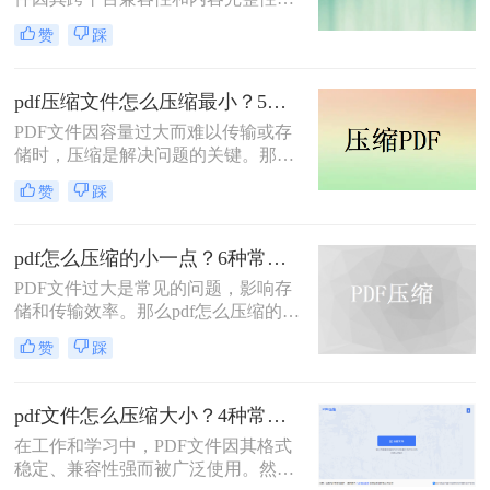
点，成为一项必备技能。
广泛应用于各种场合。然而，随着
赞
踩
PDF文件中包含的图片、图表、字体
等资源越来越多，文件体积也逐渐增
大，给存储和传输带来了不便。那么
pdf压缩文件怎么压缩最小？5个常用方法全解析！
怎么压缩pdf大小呢？为了解决这个问
PDF文件因容量过大而难以传输或存
题，本文将介绍三种压缩PDF大小的
储时，压缩是解决问题的关键。那么
方法。
pdf压缩文件怎么压缩最小呢？本文将
赞
踩
介绍几种高效压缩PDF的方法，帮助
你快速实现最小化压缩。
pdf怎么压缩的小一点？6种常用方案详解！
PDF文件过大是常见的问题，影响存
储和传输效率。那么pdf怎么压缩的小
一点呢？本文将详解6种主流压缩方
赞
踩
案，助你快速解决文件体积过大的困
扰。
pdf文件怎么压缩大小？4种常用压缩方法详解！
在工作和学习中，PDF文件因其格式
稳定、兼容性强而被广泛使用。然