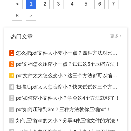
<
1
2
3
4
5
6
7
处理带来不便。那么如何把pdf文件变
小一点呢？本文将介绍两种简单有效
8
>
的方法来压缩PDF文件大小，帮助您
节省空间并提高工作效率。
热门文章
更多 >
1
怎么把pdf文件大小变小一点？四种方法对比，一看就懂！
2
pdf文档怎么压缩小一点？试试这5个压缩方法！
3
pdf文件太大怎么变小？这三个方法都可以缩小！
4
扫描后pdf太大怎么缩小？快来试试这三个方法！
5
pdf如何缩小文件大小？学会这4个方法就够了！
6
pdf如何压缩到3m？三种方法教你压缩pdf！
7
如何压缩pdf的大小？分享4种压缩文件的方法！