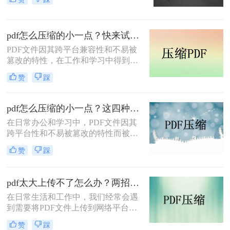
力，在日常办公和文件分享中得到了
广泛应用。然而，有时我们需要将
PDF文件压缩到较小的大小，以便于
pdf怎么压缩的小一点？快来试试这4种压缩方法！
上传、发送或存储。那么pdf怎么压缩
到500k以下呢？本文将介绍两种将
PDF文件因其跨平台兼容性和不易被
PDF文件压缩到500K以下的方法。
篡改的特性，在工作和学习中得到了
广泛应用。然而，PDF文件有时体积
赞
踩
过大，不便于存储和传输。那么pdf怎
么压缩的小一点呢？本文将介绍四种
有效的PDF压缩方法。
pdf怎么压缩的小一点？这四种压缩方法了解一下
在日常办公和学习中，PDF文件因其
跨平台性和不易被篡改的特性而被广
泛使用。然而，有时PDF文件过大，
赞
踩
会给传输和存储带来不便。那么pdf怎
么压缩的小一点呢？本文将介绍四种
将PDF压缩得更小的方法。
pdf太大上传不了怎么办？两招帮你解决！
在日常生活和工作中，我们经常会遇
到需要将PDF文件上传到网络平台或
发送给他人的情况。然而，有时PDF
赞
踩
文件过大，导致无法顺利上传或发