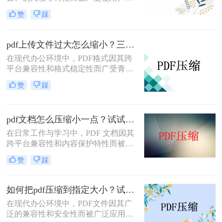
而，当PDF文件体积过大时，会给存
赞
踩
储和传输带来诸多不便。那么pdf怎么
压缩的小一点免费呢？本文将介绍两
种免费且实用的PDF压缩方法。
pdf上传文件过大怎么缩小？三招助你轻松缩小！
在现代办公环境中，PDF格式因其跨
平台兼容性和格式稳定性而广受青
睐。然而，高清图片、复杂布局和丰
赞
踩
富内容往往导致PDF文件体积庞大，
给文档传输和分享带来不便。那么pdf
上传文件过大怎么缩小呢？本文将介
pdf文档怎么压缩小一点？试试这5个压缩方法！
绍三种简单实用的PDF压缩技巧，助
你轻松优化PDF文件，提升文档传输
在日常工作与学习中，PDF 文档因其
效率。
跨平台兼容性和内容保护特性而被广
泛使用。然而，当 PDF 文件中包含大
赞
踩
量高分辨率图片、内嵌字体或复杂图
形时，文件体积往往变得十分庞大，
不仅占用存储空间，还经常因超过邮
如何把pdf压缩到指定大小？试试这4种压缩方法！
箱附件限制或上传耗时过长而影响办
在现代办公环境中，PDF文件因其广
公效率。那么PDF 文档怎么压缩小一
泛的兼容性和安全性而被广泛应用。
点呢？本文从压缩效果、操作难度、