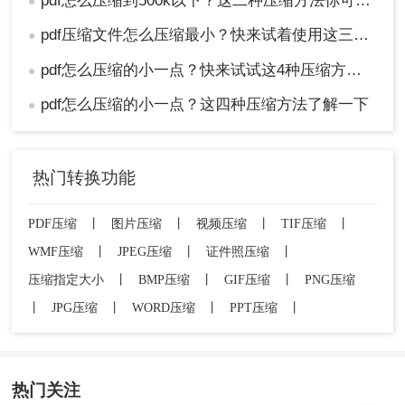
pdf怎么压缩到500k以下？这二种压缩方法你可以轻松学会！
●
pdf压缩文件怎么压缩最小？快来试着使用这三种压缩方法！
●
pdf怎么压缩的小一点？快来试试这4种压缩方法！
●
pdf怎么压缩的小一点？这四种压缩方法了解一下
●
热门转换功能
PDF压缩
丨
图片压缩
丨
视频压缩
丨
TIF压缩
丨
WMF压缩
丨
JPEG压缩
丨
证件照压缩
丨
压缩指定大小
丨
BMP压缩
丨
GIF压缩
丨
PNG压缩
丨
JPG压缩
丨
WORD压缩
丨
PPT压缩
丨
热门关注