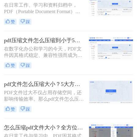
在日常工作、学习和资料归档中，
损）地压缩PDF，成为一个普遍需
PDF（Portable Document Format）因
求。那么pdf怎么压缩呢？
其跨平台、格式固定的特性而成为最
赞
踩
常用的文件格式之一。然而，随之而
来的问题是PDF文件体积往往过大，
不仅占用存储空间，更在邮件发送、
pdf压缩文件怎么压缩到小于5M？4种压缩方法终极指南！
即时通讯传输和网页上传时带来诸多
在数字化办公和学习的今天，PDF文
不便。如何在不显著损失质量的前提
件因其格式稳定、兼容性强而成为我
下，有效“瘦身”PDF文件，已成为一
们日常传输文档的首选。然而，我们
项必备技能。
赞
踩
常常会遇到一个令人头疼的问题：一
个重要的PDF文件，可能因为包含高
清图片、复杂图表或嵌入字体而体积
pdf文件怎么压缩大小？5大方法深度解析与实操指南！
庞大，动辄几十兆甚至上百兆。无论
PDF文件过大不仅占用存储空间，还
是通过电子邮件发送（通常有附件大
影响传输效率。那么pdf文件怎么压缩
小限制）、上传至学习平台还是提交
大小呢？本文将系统介绍5种主流压
至企业系统，文件大小限制（如常见
赞
踩
缩方法，助你精准平衡文件体积与质
的5MB）往往是一道难以逾越的关
量。
卡。那么pdf压缩文件怎么压缩到小于
5M呢？
怎么压缩pdf文件大小？全方位高效压缩方法终极指南！
在日常工作与学习中，PDF因其格式