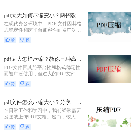
送。那么pdf太大上传不了怎么办呢？
本文将介绍两种解决PDF文件过大无
pdf太大如何压缩变小？两招教你轻松压缩！
法上传的方法，帮助你轻松应对这一
在现代办公环境中，PDF 文件因其格
问题。
式稳定性和跨平台兼容性而被广泛使
用。然而，当这些文件变得过大时，
赞
踩
它们不仅占用大量存储空间，而且在
网络上传输时效率低下，甚至无法上
传到某些平台。因此，掌握pdf太大如
pdf太大怎样压缩？教你三种高效方法！
何压缩变小是十分必要的。本文将介
PDF文件因其跨平台性和格式稳定性
绍两种实用的方法来解决这个问题，
而被广泛使用，但过大的PDF文件不
帮助您轻松完成 PDF 文件的压缩。
仅占用存储空间，还会影响传输速度
赞
踩
和加载速度。为了解决pdf太大怎样压
缩问题，本文将介绍三种压缩PDF文
件的方法。
pdf文件怎么压缩大小？分享三种实用压缩方法！
在日常工作和学习中，我们经常需要
发送或上传PDF文档。然而，较大的
文件可能会导致传输缓慢或者无法满
赞
踩
足上传限制。那么pdf文件怎么压缩大