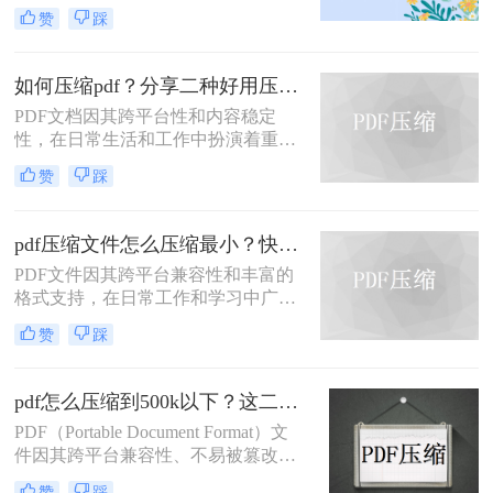
然而，当这些文件过大时，会带来传
处理速度、隐私安全四个维度，对比
赞
踩
输不便、占用过多存储空间等问题。
五种主流压缩方案，帮助您根据实际
因此，学会如何把pdf压缩到指定大小
场景快速选择最合适的方法。
变得尤为重要。本文将详细介绍四种
如何压缩pdf？分享二种好用压缩方法！
常用的方法，帮助您轻松应对这一挑
PDF文档因其跨平台性和内容稳定
战。
性，在日常生活和工作中扮演着重要
角色。然而，有时PDF文件过大，会
赞
踩
影响传输速度或占用过多存储空间。
那么如何压缩pdf呢？本文将介绍两种
压缩PDF的方法。
pdf压缩文件怎么压缩最小？快来试着使用这三种压缩方法！
PDF文件因其跨平台兼容性和丰富的
格式支持，在日常工作和学习中广泛
应用。然而，有时我们需要将PDF文
赞
踩
件压缩到最小，以便更高效地存储和
传输。那么pdf压缩文件怎么压缩最小
呢？本文将介绍三种实用的PDF压缩
pdf怎么压缩到500k以下？这二种压缩方法你可以轻松学会！
方法。
PDF（Portable Document Format）文
件因其跨平台兼容性、不易被篡改的
特性以及保持文档格式一致性的能
赞
踩