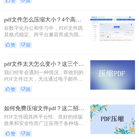
赞
踩
体。然而，一个棘手的问题常常困扰
着我们：文件体积过大。无论是通过
电子邮件发送简历、在学术平台提交
pdf文件怎么压缩大小？4个高效传输与存储方法详解！
论文，还是在微信等即时通讯工具中
在数字化办公和学习中，PDF文件因
分享资料，平台往往对附件大小有严
其格式稳定、跨平台兼容而成为我们
格限制，最常见的门槛就是5MB。一
日常交流的首选格式。然而，过大的
个几十兆甚至上百兆的PDF文件，不
赞
踩
PDF文件——无论是包含大量高分辨
仅传输耗时，还可能直接导致发送失
率图片的学术论文、扫描版的电子
败。
书，还是设计精美的产品手册——都
pdf文件太大怎么变小？这三个方法都可以缩小！
会给邮件发送、云端存储和即时传输
我们经常会遇到一种情况，即收到的
带来诸多不便。幸运的是，通过一系
PDF文件过大，无法通过电子邮件或
列高效的方法，我们可以显著减小
其他方式进行传输。那么，pdf文件太
PDF文件的体积，而无需牺牲过多的
赞
踩
大怎么变小呢？在本文中，我们将向
可读性。那么pdf文件怎么压缩大小
您介绍一些有效的方法，可以帮助您
呢？本文将深入探讨多种pdf压缩方
压缩PDF文件并减小文件大小。
法，从在线工具到专业软件，从自动
如何免费压缩文件pdf？这二招快来看！
优化到手动精调，助您轻松驾驭PDF
PDF文件因其跨平台性、良好的排版
文件大小。
效果和安全性而广泛应用于各种场
合。然而，过大的PDF文件可能会给
赞
踩
传输和存储带来不便。那么如何免费