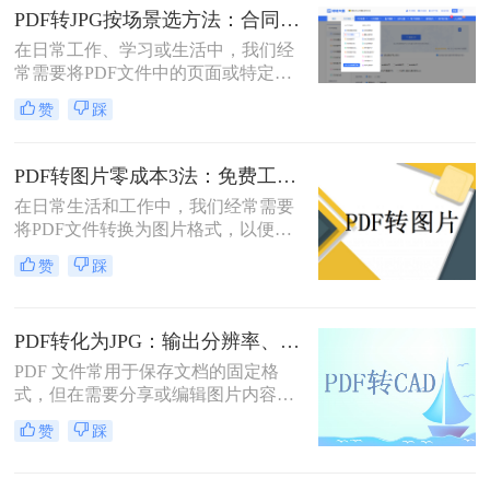
活地编辑、分享或用于其他特殊用
PDF转JPG按场景选方法：合同、图纸、证件照分别用哪种！
途。那么pdf转图片怎么转免费呢？以
在日常工作、学习或生活中，我们经
下将详细介绍几种免费将PDF转换为
常需要将PDF文件中的页面或特定内
图片的方法，帮助用户轻松实现格式
容转换为JPG图片格式。无论是为了
转换。
赞
踩
在演示文稿中插入一页图表、在社交
媒体上分享一份文档的截图，还是为
了满足某些平台只支持图片上传的需
PDF转图片零成本3法：免费工具的转换精度和限制对比！
求，PDF转JPG都是一项非常实用的
在日常生活和工作中，我们经常需要
技能
将PDF文件转换为图片格式，以便于
分享、编辑或打印。那么怎么不花钱
赞
踩
把pdf转成图片呢？本文将介绍三种不
花钱将PDF转换成图片的方法，帮助
您轻松完成转换任务。
PDF转化为JPG：输出分辨率、色彩模式和压缩率的设置指南！
PDF 文件常用于保存文档的固定格
式，但在需要分享或编辑图片内容
时，JPG 格式更为灵活。那么pdf如何
赞
踩
转化为jpg呢？本文将详细介绍几种常
用的 PDF 转 JPG 方法，帮助你轻松
实现格式转换。