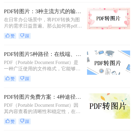
详细介绍几种将PDF文档转换成图片
换。
的方法，帮助读者轻松应对这一需
PDF转图片：3种主流方式的输出分辨率和文件体积实测！
求。
在日常办公场景中，将PDF转换为图
片的需求日益普遍。那么如何将pdf转
换成图片呢？本文精选三种主流方
赞
踩
法，助您高效完成格式转换。
PDF转图片5种路径：在线端、客户端和截图法的效率对比！
PDF（Portable Document Format）是
一种广泛使用的文件格式，它能够保
持文档格式不变，无论在哪种设备上
赞
踩
打开都能呈现出一致的效果。然而，
有时候我们可能需要将PDF文件中的
一页或多页转换为图片格式，比如
PDF转图片免费方案：4种途径的免费额度和隐藏限制！
JPG或PNG，以方便在不同的应用场
PDF（Portable Document Format）因
景中使用。那么pdf转图片怎么转呢？
其内容查看的清晰性和稳定性，在日
本文将详细介绍几种常见的方法来帮
常工作和学习中得到了广泛应用。然
助您将PDF文件转换为图片。
赞
踩
而，在某些情况下，我们可能需要将
PDF文件转换为图片格式，以便更灵