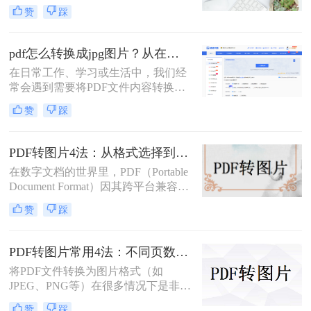
是一种常见的图片格式。有时候，我
赞
踩
们需要将PDF文件转换成JPG图片。
虽然市面上有很多PDF转JPG的软
件，但如果你不想使用这些软件，那
pdf怎么转换成jpg图片？从在线工具到专业软件，总有一款适合你！
么你可以尝试以下方法。
在日常工作、学习或生活中，我们经
常会遇到需要将PDF文件内容转换为
JPG图片的场景。或许是希望将一份
赞
踩
报告中的图表插入PPT演示，或许是
想要分享合同中的某一页而不发送整
个文件，又或者是为了在社交媒体上
PDF转图片4法：从格式选择到DPI设置的完整操作指南！
展示一份精美的文档内容。PDF因其
在数字文档的世界里，PDF（Portable
格式稳定、兼容性强而成为文档分发
Document Format）因其跨平台兼容性
的首选，但其不易编辑和截取的特
和版面保真度而备受推崇。然而，在
性，也使得“PDF转JGT”成为一个高
赞
踩
某些情况下，将PDF文件中的页面或
频需求。
特定内容转化为图像格式，如JPEG或
PNG，可能更为实用，比如制作演示
PDF转图片常用4法：不同页数文档的最优转换路径！
文稿、社交媒体分享或整合进其他图
将PDF文件转换为图片格式（如
文混排的设计中。那么pdf如何转成图
JPEG、PNG等）在很多情况下是非常
片呢？本文将详细介绍将PDF文件转
有用的，比如当你需要在网络上分享
换为图片的多种方法，帮助你轻松完
赞
踩