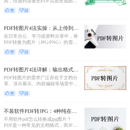
高，但遇到需要把PDF页面变成图片
插入文档、发微信、上传到只接受图
赞
踩
片格式的平台时，就得做格式转换。
不同方法在转换质量、操作效率、数
据安全方面差异很大——截图法可能
PDF转图片4法实操：从上传到下载的完整步骤和参数设置！
模糊失真，在线工具有隐私顾虑，专
在日常办公、学习或资料分享中，将
业软件又需要安装。选错方法不仅浪
PDF转换为图片（JPG/PNG）的需求
费时间，还可能得到画质差的图片。
十分常见。那么pdf怎么转图片呢？本
赞
踩
文将介绍多种实用方法，满足不同场
景需求。
PDF转图片4法详解：输出格式、分辨率、批量处理全对比！
PDF转图片的需求广泛存在于文档分
享、演示展示、内容编辑等场景中。
那么pdf如何转图片呢？本文将从不同
赞
踩
平台和用户需求出发，详细介绍多种
常用方法。
不装软件PDF转JPG：4种纯在线方案的转换效果和速度对比！
不用软件pdf怎么转换成jpg图片？
PDF是一种常见的文档格式，而JPG