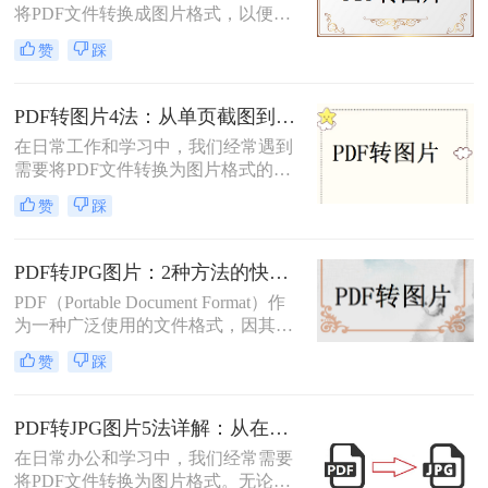
将PDF文件转换成图片格式，以便于
将PDF文件转换为JPG图片的方法，
分享、打印或进行其他编辑操作。那
帮助您根据不同的需求选择最合适的
赞
踩
么pdf转成图片怎么转呢？本文将介绍
方式。
三种将PDF转成图片的方法。
PDF转图片4法：从单页截图到批量导出的完整操作路径！
在日常工作和学习中，我们经常遇到
需要将PDF文件转换为图片格式的情
况。无论是制作PPT素材、在社交媒
赞
踩
体分享资料，还是在不方便打开PDF
阅读器的设备上查看内容，了解怎么
把PDF转成图片都是一项必备技能。
PDF转JPG图片：2种方法的快捷操作和格式选择要点！
本文将详细介绍4种实用的转换方
PDF（Portable Document Format）作
法，帮助您快速掌握这项技能。
为一种广泛使用的文件格式，因其跨
平台、不易被篡改的特性而备受青
赞
踩
睐。然而，在某些情况下，我们可能
需要将PDF转换成JPG图片格式，以
便于在更多设备上查看、分享或进行
PDF转JPG图片5法详解：从在线工具到桌面端全路径对比！
编辑。那么怎么将pdf转换成jpg图片
在日常办公和学习中，我们经常需要
呢？本文将介绍两种将PDF转换成
将PDF文件转换为图片格式。无论是
JPG图片的方法，包括使用专业软件