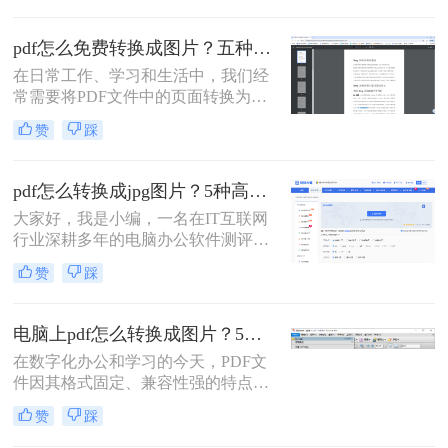
见的PDF转图片的方法。
pdf怎么免费转换成图片？五种高效方法详解，总有一款适合你！
在日常工作、学习和生活中，我们经
常需要将PDF文件中的页面转换为图
片格式（如JPG、PNG）。无论是为
赞
踩
了在演示文稿中插入清晰的图表、在
社交媒体上分享内容，还是为了满足
某些平台只支持图片上传的需求，掌
pdf怎么转换成jpg图片？5种高效方法详解，告别繁琐操作！
握PDF转图片的技能都至关重要。然
大家好，我是小编，一名在IT互联网
而，面对网络上琳琅满目的转换工
行业深耕多年的电脑办公软件测评博
具，如何选择一款免费、安全且高效
主。在日常工作中，我经常收到用户
的方法成为了许多人的难题。
赞
踩
反馈：PDF文件里的图表或文字需要
快速转换为JPG图片，用于自媒体配
图、报告展示或资料存档，但转换过
电脑上pdf怎么转换成图片？5个常用有效方法，精准高效不踩坑！
程总是遇到格式错乱、操作复杂或隐
在数字化办公和学习的今天，PDF文
私泄露等问题。今天，我将结合多年
件因其格式固定、兼容性强的特点而
测评经验，为大家详细解析PDF怎么
广泛应用。但有时我们需要将PDF文
转换成JPG图片的常用方法，帮助您
赞
踩
件转换为图片格式，便于在社交媒体
精准提取信息，提升工作效率。那么
分享、插入演示文稿或进行图像编