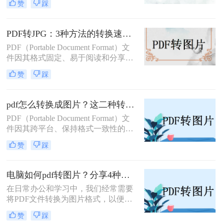
赞
踩
简单地打印出来。那么电脑怎么把pdf
转换成jpg图片呢？本文将介绍四种不
同的方法，帮助你在电脑上轻松完成
PDF转JPG：3种方法的转换速度、清晰度和文件体积对比！
PDF到JPG的转换。
PDF（Portable Document Format）文
件因其格式固定、易于阅读和分享而
广受欢迎。然而，在某些情况下，我
赞
踩
们可能需要将PDF文件转换为JPG图
片格式，以便进行图像处理、在线分
享或嵌入到其他文档中。那么pdf怎么
pdf怎么转换成图片？这二种转换方法较为实用！
转换成jpg呢？本文将介绍三种将PDF
PDF（Portable Document Format）文
转换成JPG的实用方法。
件因其跨平台、保持格式一致性的特
性而被广泛使用。然而，在某些情况
赞
踩
下，我们可能希望将PDF内容转换为
图片格式，以便进行编辑、分享或打
印。那么pdf怎么转换成图片呢？本文
电脑如何pdf转图片？分享4种常见方法~！
将介绍两种将PDF转换成图片的方
在日常办公和学习中，我们经常需要
法。
将PDF文件转换为图片格式，以便更
好地进行分享、编辑或保存。那么电
赞
踩
脑如何pdf转图片呢？本文介绍四种常