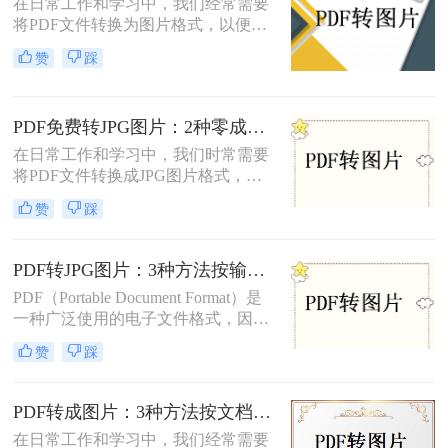
在日常工作和学习中，我们经常需要
松完成文件格式转换。
将PDF文件转换为图片格式，以便进
行分享、打印或进一步的图像处理。
赞
踩
那么怎么把pdf转图片呢？本文将介绍
三种将PDF转为图片的方法。每种方
法都有其特点和适用场景，您可以根
PDF免费转JPG图片：2种零成本方案的转换效果和限制！
据实际需求选择合适的方法进行转
换。
在日常工作和学习中，我们时常需要
将PDF文件转换成JPG图片格式，以
便于在多种设备和平台上进行浏览和
赞
踩
分享。那么pdf怎么转换成jpg图片免
费呢？本文将介绍两种免费将PDF转
换成JPG图片的方法。
PDF转JPG图片：3种方法按输出质量和批量需求选择！
PDF（Portable Document Format）是
一种广泛使用的电子文件格式，因其
跨平台性和良好的排版效果而受到青
赞
踩
睐。然而，在某些情况下，我们可能
需要将PDF文件转换成JPG图片格
式，以便更方便地在不同设备或软件
PDF转成图片：3种方法按文档类型（纯文本/图文/扫描件）选择！
上进行查看和编辑。那么pdf怎么转换
在日常工作和学习中，我们经常需要
成jpg图片呢？本文将介绍四种常用的