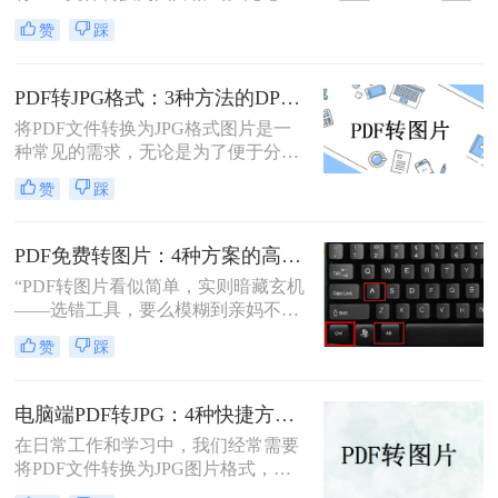
为了方便分享、嵌入演示文稿，还是
和在线转换工具，帮助大家轻松应对
赞
踩
为了保护文档内容不被随意编辑，掌
这一需求。
握怎么把PDF转成图片都是一项非常
实用的技能。本文将详细介绍5种经
PDF转JPG格式：3种方法的DPI设置和清晰度调节技巧！
过验证的有效方法，帮助您根据不同
将PDF文件转换为JPG格式图片是一
场景选择最适合的解决方案。
种常见的需求，无论是为了便于分
享、编辑还是其他用途。那么PDF转
赞
踩
jpg格式图片怎么弄呢？本文将介绍一
些常用的方法。
PDF免费转图片：4种方案的高清输出设置和无损转换要点！
“PDF转图片看似简单，实则暗藏玄机
——选错工具，要么模糊到亲妈不
认，要么操作复杂到怀疑人生。那么
赞
踩
pdf怎么免费转换成图片呢？”作为深
耕办公软件测评多年的博主，今天就
给大家扒一扒免费且高效的PDF转图
电脑端PDF转JPG：4种快捷方法的操作步骤和常见格式问题！
片方法，覆盖不同场景需求，看完直
在日常工作和学习中，我们经常需要
接抄作业！
将PDF文件转换为JPG图片格式，以
便于在网页上分享、在演示中插入或