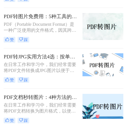
文档的一部分内容，或者想要快速查
成这一任务。
看某个页面而不打开PDF阅读器时。
那么pdf如何转换成图片呢？本文将介
PDF转图片免费用：5种工具的文件限制和输出质量对比！
绍几种常用的PDF转图片的方法。
PDF（Portable Document Format）是
一种广泛使用的文件格式，因其跨平
台、保持文档格式不变的特点而受到
赞
踩
用户的喜爱。但在某些情况下，我们
可能需要将PDF文件转换为图片格
式，以便更方便地进行编辑、分享或
PDF转JPG实用方法4选：按单页/多页/批量场景分别推荐！
嵌入到其他文档中。那么如何免费将
在日常工作和学习中，我们经常需要
pdf转换成图片呢？本文将介绍几种免
将PDF文件转换成JPG图片以便于浏
费将PDF转换成图片的方法，并详细
览、分享或编辑。PDF（Portable
解释其操作步骤和注意事项。
赞
踩
Document Format）作为一种文档格
式，以其跨平台兼容性和良好的文件
保护机制著称，但在某些情况下，我
PDF文档秒转图片：4种方法的速度和画质实测排名！
们更希望将其转换为JPG（Joint
在日常工作和学习中，我们经常需要
Photographic Experts Group）格式的图
将PDF文档转换为图片格式，以便于
片文件。那么如何把pdf怎么转换成
分享、编辑或满足特定的展示需求。
jpg图片呢？本文将介绍几种实用的方
赞
踩
那么pdf文档怎么变成图片呢？本文将
法，帮助您轻松实现PDF到JPG的转