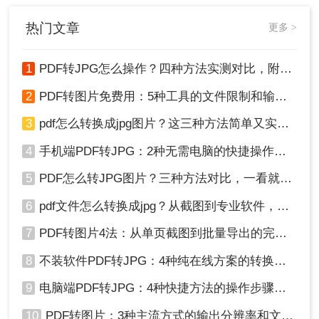
因在线转换工具导致的企业核心数据
泄露事件！
热门文章
更多 >
1
PDF转JPG怎么操作？四种方法实测对比，附各场景最优选！
2
PDF转图片免费用：5种工具的文件限制和输出质量对比！
3
pdf怎么转换成jpg图片？这三种方法简单又实用！
4
手机端PDF转JPG：2种无需电脑的快捷操作流程！
5
PDF怎么转JPG图片？三种方法对比，一看就懂！
6
pdf文件怎么转换成jpg？从截图到专业软件，一篇讲清楚！
7
PDF转图片4法：从单页截图到批量导出的完整操作路径！
8
不装软件PDF转JPG：4种纯在线方案的转换效果和速度对比！
9
电脑端PDF转JPG：4种快捷方法的操作步骤和常见格式问题！
10
PDF转图片：3种主流方式的输出分辨率和文件体积实测！