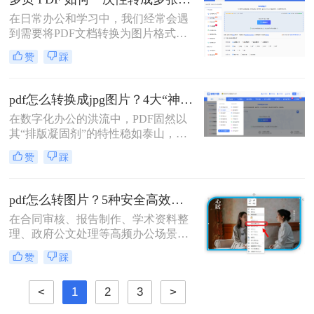
片。
在日常办公和学习中，我们经常会遇
到需要将PDF文档转换为图片格式的
情况，比如制作PPT素材、在社交媒
赞
踩
体分享资料，或者在不方便打开PDF
阅读器的设备上查看内容。当面对几
十页甚至上百页的PDF文件时，一页
pdf怎么转换成jpg图片？4大“神操作”让文件处理效率飙升！
页截图显然不现实。那么，多页 PDF
在数字化办公的洪流中，PDF固然以
如何一次性转成多张图片呢？本文将
其“排版凝固剂”的特性稳如泰山，但
为你推荐几种有效的方法，并附带详
当我们需要快速分享、即时预览或二
细的操作步骤和注意事项。
赞
踩
次编辑时，它往往变成了一堵厚重的
墙。将PDF“粉碎”重组为JPG图片，
不仅是格式的跃迁，更是工作流的彻
pdf怎么转图片？5种安全高效实测方法！
底解放。那么pdf怎么转换成jpg图片​
在合同审核、报告制作、学术资料整
呢？
理、政府公文处理等高频办公场景
中，将PDF精准转换为图片格式（如
赞
踩
JPG/PNG）是效率刚需，却也是“翻
车”重灾区：文字模糊、图片变形、
<
1
2
3
>
分辨率丢失、敏感信息泄露……更严
峻的是，2026年国家网信办通报多起