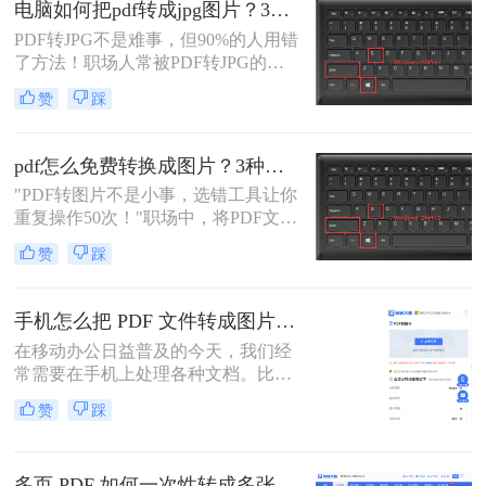
电脑如何把pdf转成jpg图片？3种高效方法，精准转换不踩坑！
份精心制作的PDF报告、产品手册或
PDF转JPG不是难事，但90%的人用错
设计稿，精准无误地转换为JPG图
了方法！职场人常被PDF转JPG的效
片，是嵌入PPT、上传网站或进行二
率问题困扰：扫描版文档转图片模
次编辑的常见刚需。
赞
踩
糊、批量处理繁琐、安全隐忧频发。
作为深耕电脑办公软件测评6年的小
编，我见过太多人因方法不当浪费时
pdf怎么免费转换成图片？3种高效方法实测！
间。
"PDF转图片不是小事，选错工具让你
重复操作50次！"职场中，将PDF文档
快速转为清晰图片是高频刚需——会
赞
踩
议截图、社交媒体配图、技术文档存
档，都需精准高效。然而，90%的办
公族曾陷入“转换后模糊不清、手动
手机怎么把 PDF 文件转成图片？4种高效方法实测推荐
调整耗时”的困境。
在移动办公日益普及的今天，我们经
常需要在手机上处理各种文档。比如
收到电子发票、合同或者学习资料是
赞
踩
PDF格式，但对方要求发送JPG图
片，或者为了方便在朋友圈、微信群
分享，我们需要将PDF页面提取为图
多页 PDF 如何一次性转成多张图片？高效方法全解析！