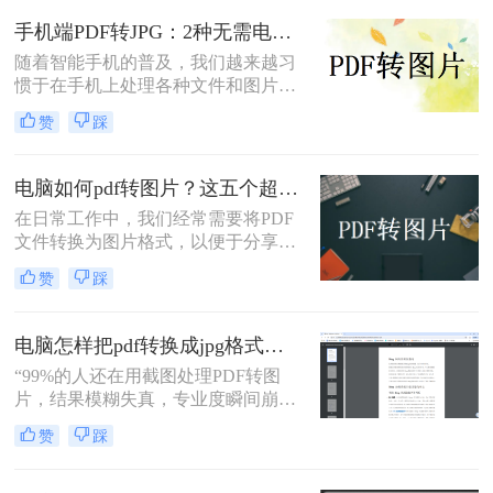
pdf怎么转换成jpg图片呢？本文融合
辑。那么电脑上pdf怎么转换成图片
专业知识和实际案例，确保内容客观
手机端PDF转JPG：2种无需电脑的快捷操作流程！
呢？本文将全面介绍五种在电脑上将
中立，同时自然融入高效工具推荐，
随着智能手机的普及，我们越来越习
PDF转换为图片的高效方法，涵盖专
助您轻松应对办公挑战。
惯于在手机上处理各种文件和图片。
业软件、在线工具、命令行技巧等不
有时候，我们可能需要将PDF文件中
同解决方案。
赞
踩
的图片转换成JPG格式，以便在不同
的场合中使用。下面是一篇关于手机
怎么把pdf图片转换成jpg的文章，希
电脑如何pdf转图片？这五个超实用的方法一定要试试！
望对您有所帮助。
在日常工作中，我们经常需要将PDF
文件转换为图片格式，以便于分享、
编辑或打印。那么电脑如何pdf转图片
赞
踩
呢？本文将为您介绍五种高效的PDF
转图片方法，帮助您轻松完成转换任
务。
电脑怎样把pdf转换成jpg格式的图片？三大高效方法，精准保真一看就会！
“99%的人还在用截图处理PDF转图
片，结果模糊失真，专业度瞬间崩
塌。”作为一名深耕电脑办公软件测
赞
踩
评多年的博主，小编每天都在与各种
文档格式打交道。我深知，对于职场
办公人群和自媒体创作者而言，将一