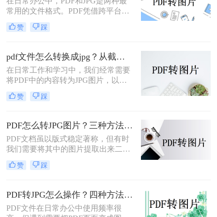
在日常办公中，PDF和JPG是两种最
常用的文件格式。PDF凭借跨平台兼
容性和文档保护特性，广泛用于合
赞
踩
同、报告、扫描件的存储与传输；而
JPG则以其通用性和易分享性，更适
合网页展示、社交媒体发布和图像编
pdf文件怎么转换成jpg？从截图到专业软件，一篇讲清楚！
辑。那么，PDF怎么转换成JPG图片
在日常工作和学习中，我们经常需要
呢？本文将先给出三种方案的直观对
将PDF中的内容转为JPG图片，以便
比，再逐一拆解操作步骤，您可根据
插入PPT、上传网页或通过微信分
使用频率、文件数量和隐私需求快速
赞
踩
享。PDF怎么转JPG图片？本文先给
选择最合适的方法。
出四种主流方案的对比结论，再逐一
拆解操作步骤，您可根据使用频率、
PDF怎么转JPG图片？三种方法对比，一看就懂！
图片质量要求和操作习惯快速选择最
PDF文档虽以版式稳定著称，但有时
适合的方法。
我们需要将其中的图片提取出来二次
编辑，或转成图片格式用于网页、
赞
踩
PPT等场景。那么，PDF怎么转JPG图
片？本文先给出三种主流方案的对比
结论，再逐一拆解操作步骤，您可根
PDF转JPG怎么操作？四种方法实测对比，附各场景最优选！
据转换频率、图片质量要求和隐私需
PDF文件在日常办公中使用频率很
求快速选择。