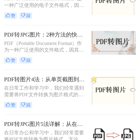
一种广泛使用的电子文件格式，因其
跨平台性和良好的排版效果而受到青
赞
踩
睐。然而，在某些情况下，我们可能
需要将PDF文件转换成JPG图片格
式，以便更方便地在不同设备或软件
PDF转JPG图片：2种方法的快捷操作和格式选择要点！
上进行查看和编辑。那么pdf怎么转换
PDF（Portable Document Format）作
成jpg图片呢？本文将介绍四种常用的
为一种广泛使用的文件格式，因其跨
将PDF文件转换为JPG图片的方法，
平台、不易被篡改的特性而备受青
帮助您根据不同的需求选择最合适的
赞
踩
睐。然而，在某些情况下，我们可能
方式。
需要将PDF转换成JPG图片格式，以
便于在更多设备上查看、分享或进行
PDF转图片4法：从单页截图到批量导出的完整操作路径！
编辑。那么怎么将pdf转换成jpg图片
在日常工作和学习中，我们经常遇到
呢？本文将介绍两种将PDF转换成
需要将PDF文件转换为图片格式的情
JPG图片的方法，包括使用专业软件
况。无论是制作PPT素材、在社交媒
和在线转换工具，帮助大家轻松应对
赞
踩
体分享资料，还是在不方便打开PDF
这一需求。
阅读器的设备上查看内容，了解怎么
把PDF转成图片都是一项必备技能。
PDF转JPG图片5法详解：从在线工具到桌面端全路径对比！
本文将详细介绍4种实用的转换方
在日常办公和学习中，我们经常需要
法，帮助您快速掌握这项技能。
将PDF文件转换为图片格式。无论是