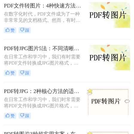
您轻松完成转换任务。
PDF文件转图片：4种快速方法的速度排名和操作步骤！
在数字化时代，PDF文件成为了一种
非常常见的文档格式。然而，有时候
我们需要将PDF文件转换为图片格
赞
踩
式，以便于在网页或者其他媒体上使
用。那么，PDF文件怎样转图片呢？
本文将为您介绍几种简单、快速且高
PDF转JPG图片5法：不同清晰度需求下的最优选择！
效的转换方法。
在日常工作和学习中，我们有时需要
将PDF文件转换成JPG图片格式，以
便于在社交媒体、网站或打印设备上
赞
踩
展示和分享。那么pdf怎么转换成jpg
图片​呢？本文将介绍五种将PDF转换
成JPG图片的方法。每种方法都有其
PDF转JPG：2种核心方法的适用场景和操作差异！
独特的优缺点和适用场景，用户可以
在日常工作和学习中，我们时常需要
根据自己的需求选择最合适的方法。
将PDF文件转换成JPG图片格式，以
便于在多种设备和平台上进行浏览、
赞
踩
编辑和分享。那么怎么把pdf转换成
jpg呢？本文将介绍两种将PDF转换成
JPG的方法。
PDF转图片3种超实用方案：在线、客户端、截图各自优势！