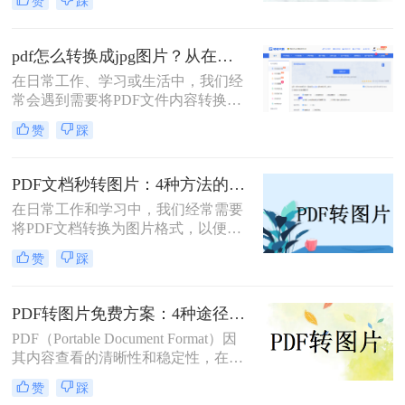
赞
踩
用户的喜爱。但在某些情况下，我们
可能需要将PDF文件转换为图片格
式，以便更方便地进行编辑、分享或
pdf怎么转换成jpg图片？从在线工具到专业软件，总有一款适合你！
嵌入到其他文档中。那么如何免费将
在日常工作、学习或生活中，我们经
pdf转换成图片呢？本文将介绍几种免
常会遇到需要将PDF文件内容转换为
费将PDF转换成图片的方法，并详细
JPG图片的场景。或许是希望将一份
解释其操作步骤和注意事项。
赞
踩
报告中的图表插入PPT演示，或许是
想要分享合同中的某一页而不发送整
个文件，又或者是为了在社交媒体上
PDF文档秒转图片：4种方法的速度和画质实测排名！
展示一份精美的文档内容。PDF因其
在日常工作和学习中，我们经常需要
格式稳定、兼容性强而成为文档分发
将PDF文档转换为图片格式，以便于
的首选，但其不易编辑和截取的特
分享、编辑或满足特定的展示需求。
性，也使得“PDF转JGT”成为一个高
赞
踩
那么pdf文档怎么变成图片呢？本文将
频需求。
详细介绍几种将PDF文档转换成图片
的方法，帮助读者轻松应对这一需
PDF转图片免费方案：4种途径的免费额度和隐藏限制！
求。
PDF（Portable Document Format）因
其内容查看的清晰性和稳定性，在日
常工作和学习中得到了广泛应用。然
赞
踩
而，在某些情况下，我们可能需要将