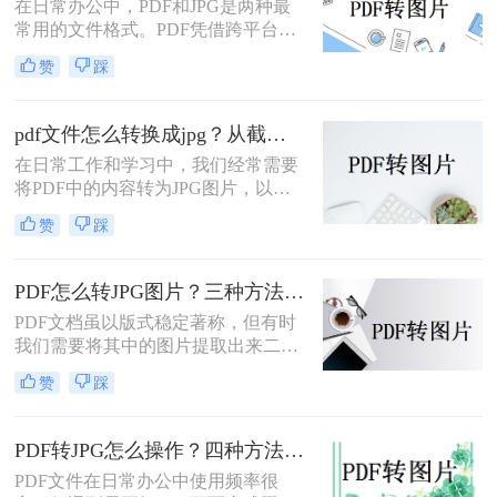
在日常办公中，PDF和JPG是两种最
常用的文件格式。PDF凭借跨平台兼
容性和文档保护特性，广泛用于合
赞
踩
同、报告、扫描件的存储与传输；而
JPG则以其通用性和易分享性，更适
合网页展示、社交媒体发布和图像编
pdf文件怎么转换成jpg？从截图到专业软件，一篇讲清楚！
辑。那么，PDF怎么转换成JPG图片
在日常工作和学习中，我们经常需要
呢？本文将先给出三种方案的直观对
将PDF中的内容转为JPG图片，以便
比，再逐一拆解操作步骤，您可根据
插入PPT、上传网页或通过微信分
使用频率、文件数量和隐私需求快速
赞
踩
享。PDF怎么转JPG图片？本文先给
选择最合适的方法。
出四种主流方案的对比结论，再逐一
拆解操作步骤，您可根据使用频率、
PDF怎么转JPG图片？三种方法对比，一看就懂！
图片质量要求和操作习惯快速选择最
PDF文档虽以版式稳定著称，但有时
适合的方法。
我们需要将其中的图片提取出来二次
编辑，或转成图片格式用于网页、
赞
踩
PPT等场景。那么，PDF怎么转JPG图
片？本文先给出三种主流方案的对比
结论，再逐一拆解操作步骤，您可根
PDF转JPG怎么操作？四种方法实测对比，附各场景最优选！
据转换频率、图片质量要求和隐私需
PDF文件在日常办公中使用频率很
求快速选择。