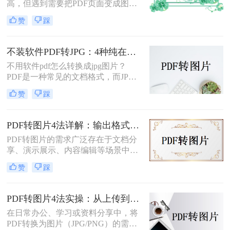
高，但遇到需要把PDF页面变成图片
插入文档、发微信、上传到只接受图
赞
踩
片格式的平台时，就得做格式转换。
不同方法在转换质量、操作效率、数
据安全方面差异很大——截图法可能
不装软件PDF转JPG：4种纯在线方案的转换效果和速度对比！
模糊失真，在线工具有隐私顾虑，专
不用软件pdf怎么转换成jpg图片？
业软件又需要安装。选错方法不仅浪
PDF是一种常见的文档格式，而JPG
费时间，还可能得到画质差的图片。
是一种常见的图片格式。有时候，我
赞
踩
们需要将PDF文件转换成JPG图片。
虽然市面上有很多PDF转JPG的软
件，但如果你不想使用这些软件，那
PDF转图片4法详解：输出格式、分辨率、批量处理全对比！
么你可以尝试以下方法。
PDF转图片的需求广泛存在于文档分
享、演示展示、内容编辑等场景中。
那么pdf如何转图片呢？本文将从不同
赞
踩
平台和用户需求出发，详细介绍多种
常用方法。
PDF转图片4法实操：从上传到下载的完整步骤和参数设置！
在日常办公、学习或资料分享中，将
PDF转换为图片（JPG/PNG）的需求