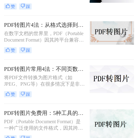
十分常见。那么pdf怎么转图片呢？本
赞
踩
文将介绍多种实用方法，满足不同场
景需求。
PDF转图片4法：从格式选择到DPI设置的完整操作指南！
在数字文档的世界里，PDF（Portable
Document Format）因其跨平台兼容性
和版面保真度而备受推崇。然而，在
赞
踩
某些情况下，将PDF文件中的页面或
特定内容转化为图像格式，如JPEG或
PNG，可能更为实用，比如制作演示
PDF转图片常用4法：不同页数文档的最优转换路径！
文稿、社交媒体分享或整合进其他图
将PDF文件转换为图片格式（如
文混排的设计中。那么pdf如何转成图
JPEG、PNG等）在很多情况下是非常
片呢？本文将详细介绍将PDF文件转
有用的，比如当你需要在网络上分享
换为图片的多种方法，帮助你轻松完
赞
踩
文档的一部分内容，或者想要快速查
成这一任务。
看某个页面而不打开PDF阅读器时。
那么pdf如何转换成图片呢？本文将介
PDF转图片免费用：5种工具的文件限制和输出质量对比！
绍几种常用的PDF转图片的方法。
PDF（Portable Document Format）是
一种广泛使用的文件格式，因其跨平
台、保持文档格式不变的特点而受到