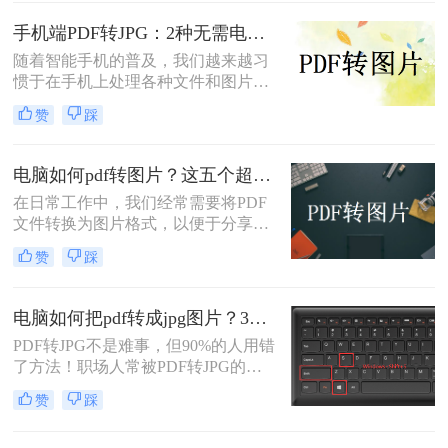
分享、插入演示文稿或进行图像编
pdf怎么转换成jpg图片呢？本文融合
辑。那么电脑上pdf怎么转换成图片
专业知识和实际案例，确保内容客观
手机端PDF转JPG：2种无需电脑的快捷操作流程！
呢？本文将全面介绍五种在电脑上将
中立，同时自然融入高效工具推荐，
随着智能手机的普及，我们越来越习
PDF转换为图片的高效方法，涵盖专
助您轻松应对办公挑战。
惯于在手机上处理各种文件和图片。
业软件、在线工具、命令行技巧等不
有时候，我们可能需要将PDF文件中
同解决方案。
赞
踩
的图片转换成JPG格式，以便在不同
的场合中使用。下面是一篇关于手机
怎么把pdf图片转换成jpg的文章，希
电脑如何pdf转图片？这五个超实用的方法一定要试试！
望对您有所帮助。
在日常工作中，我们经常需要将PDF
文件转换为图片格式，以便于分享、
编辑或打印。那么电脑如何pdf转图片
赞
踩
呢？本文将为您介绍五种高效的PDF
转图片方法，帮助您轻松完成转换任
务。
电脑如何把pdf转成jpg图片？3种高效方法，精准转换不踩坑！
PDF转JPG不是难事，但90%的人用错
了方法！职场人常被PDF转JPG的效
率问题困扰：扫描版文档转图片模
赞
踩
糊、批量处理繁琐、安全隐忧频发。
作为深耕电脑办公软件测评6年的小