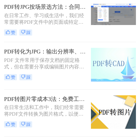
一页或多页转换为图片格式，比如
PDF转JPG按场景选方法：合同、图纸、证件照分别用哪种！
JPG或PNG，以方便在不同的应用场
在日常工作、学习或生活中，我们经
景中使用。那么pdf转图片怎么转呢？
常需要将PDF文件中的页面或特定内
本文将详细介绍几种常见的方法来帮
容转换为JPG图片格式。无论是为了
助您将PDF文件转换为图片。
赞
踩
在演示文稿中插入一页图表、在社交
媒体上分享一份文档的截图，还是为
了满足某些平台只支持图片上传的需
PDF转化为JPG：输出分辨率、色彩模式和压缩率的设置指南！
求，PDF转JPG都是一项非常实用的
PDF 文件常用于保存文档的固定格
技能
式，但在需要分享或编辑图片内容
时，JPG 格式更为灵活。那么pdf如何
赞
踩
转化为jpg呢？本文将详细介绍几种常
用的 PDF 转 JPG 方法，帮助你轻松
实现格式转换。
PDF转图片零成本3法：免费工具的转换精度和限制对比！
在日常生活和工作中，我们经常需要
将PDF文件转换为图片格式，以便于
分享、编辑或打印。那么怎么不花钱
赞
踩
把pdf转成图片呢？本文将介绍三种不
花钱将PDF转换成图片的方法，帮助