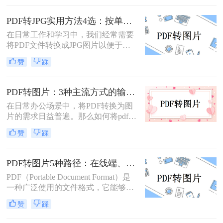
PDF文件转换为图片格式，以便更灵
活地编辑、分享或用于其他特殊用
PDF转JPG实用方法4选：按单页/多页/批量场景分别推荐！
途。那么pdf转图片怎么转免费呢？以
在日常工作和学习中，我们经常需要
下将详细介绍几种免费将PDF转换为
将PDF文件转换成JPG图片以便于浏
图片的方法，帮助用户轻松实现格式
览、分享或编辑。PDF（Portable
转换。
赞
踩
Document Format）作为一种文档格
式，以其跨平台兼容性和良好的文件
保护机制著称，但在某些情况下，我
PDF转图片：3种主流方式的输出分辨率和文件体积实测！
们更希望将其转换为JPG（Joint
在日常办公场景中，将PDF转换为图
Photographic Experts Group）格式的图
片的需求日益普遍。那么如何将pdf转
片文件。那么如何把pdf怎么转换成
换成图片呢？本文精选三种主流方
jpg图片呢？本文将介绍几种实用的方
赞
踩
法，助您高效完成格式转换。
法，帮助您轻松实现PDF到JPG的转
换。
PDF转图片5种路径：在线端、客户端和截图法的效率对比！
PDF（Portable Document Format）是
一种广泛使用的文件格式，它能够保
持文档格式不变，无论在哪种设备上
赞
踩
打开都能呈现出一致的效果。然而，
有时候我们可能需要将PDF文件中的