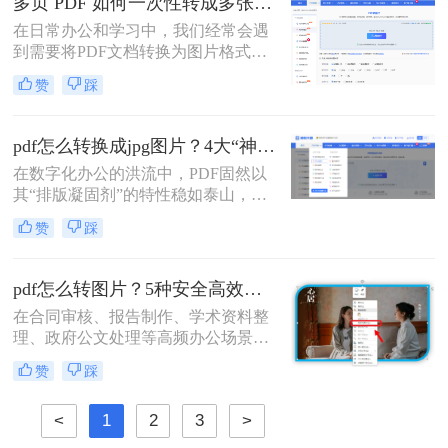
多页 PDF 如何一次性转成多张图片？高效方法全解析！
片。
在日常办公和学习中，我们经常会遇
到需要将PDF文档转换为图片格式的
情况，比如制作PPT素材、在社交媒
赞
踩
体分享资料，或者在不方便打开PDF
阅读器的设备上查看内容。当面对几
十页甚至上百页的PDF文件时，一页
pdf怎么转换成jpg图片？4大“神操作”让文件处理效率飙升！
页截图显然不现实。那么，多页 PDF
在数字化办公的洪流中，PDF固然以
如何一次性转成多张图片呢？本文将
其“排版凝固剂”的特性稳如泰山，但
为你推荐几种有效的方法，并附带详
当我们需要快速分享、即时预览或二
细的操作步骤和注意事项。
赞
踩
次编辑时，它往往变成了一堵厚重的
墙。将PDF“粉碎”重组为JPG图片，
不仅是格式的跃迁，更是工作流的彻
pdf怎么转图片？5种安全高效实测方法！
底解放。那么pdf怎么转换成jpg图片​
在合同审核、报告制作、学术资料整
呢？
理、政府公文处理等高频办公场景
中，将PDF精准转换为图片格式（如
赞
踩
JPG/PNG）是效率刚需，却也是“翻
车”重灾区：文字模糊、图片变形、
<
1
2
3
>
分辨率丢失、敏感信息泄露……更严
峻的是，2026年国家网信办通报多起