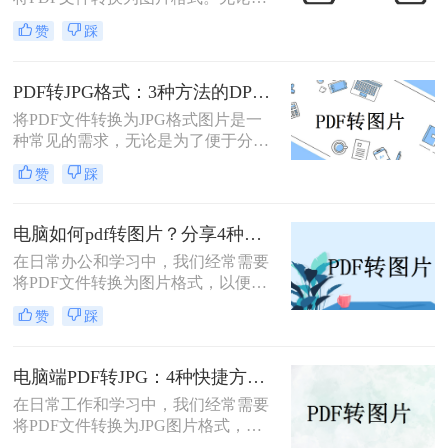
为了方便分享、嵌入演示文稿，还是
赞
踩
为了保护文档内容不被随意编辑，掌
握怎么把PDF转成图片都是一项非常
实用的技能。本文将详细介绍5种经
PDF转JPG格式：3种方法的DPI设置和清晰度调节技巧！
过验证的有效方法，帮助您根据不同
将PDF文件转换为JPG格式图片是一
场景选择最适合的解决方案。
种常见的需求，无论是为了便于分
享、编辑还是其他用途。那么PDF转
赞
踩
jpg格式图片怎么弄呢？本文将介绍一
些常用的方法。
电脑如何pdf转图片？分享4种常见方法~！
在日常办公和学习中，我们经常需要
将PDF文件转换为图片格式，以便更
好地进行分享、编辑或保存。那么电
赞
踩
脑如何pdf转图片呢？本文介绍四种常
见的PDF转图片的方法。
电脑端PDF转JPG：4种快捷方法的操作步骤和常见格式问题！
在日常工作和学习中，我们经常需要
将PDF文件转换为JPG图片格式，以
便于在网页上分享、在演示中插入或