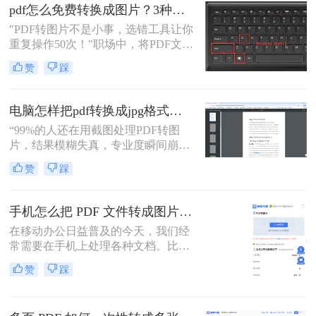
编，我见过太多人因方法不当浪费时
pdf怎么免费转换成图片？3种高效方法实测！
间。
"PDF转图片不是小事，选错工具让你
重复操作50次！"职场中，将PDF文档
快速转为清晰图片是高频刚需——会
赞
踩
议截图、社交媒体配图、技术文档存
档，都需精准高效。然而，90%的办
公族曾陷入“转换后模糊不清、手动
电脑怎样把pdf转换成jpg格式的图片？三大高效方法，精准保真一看就会！
调整耗时”的困境。
“99%的人还在用截图处理PDF转图
片，结果模糊失真，专业度瞬间崩
塌。”作为一名深耕电脑办公软件测
赞
踩
评多年的博主，小编每天都在与各种
文档格式打交道。我深知，对于职场
办公人群和自媒体创作者而言，将一
手机怎么把 PDF 文件转成图片？4种高效方法实测推荐
份精心制作的PDF报告、产品手册或
在移动办公日益普及的今天，我们经
设计稿，精准无误地转换为JPG图
常需要在手机上处理各种文档。比如
片，是嵌入PPT、上传网站或进行二
收到电子发票、合同或者学习资料是
次编辑的常见刚需。
赞
踩
PDF格式，但对方要求发送JPG图
片，或者为了方便在朋友圈、微信群
分享，我们需要将PDF页面提取为图