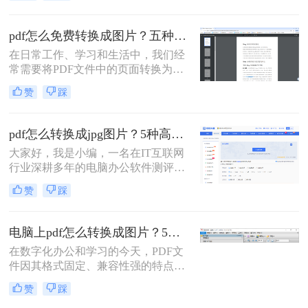
耕办公软件测评多年的博主，今天就
给大家扒一扒免费且高效的PDF转图
pdf怎么免费转换成图片？五种高效方法详解，总有一款适合你！
片方法，覆盖不同场景需求，看完直
在日常工作、学习和生活中，我们经
接抄作业！
常需要将PDF文件中的页面转换为图
片格式（如JPG、PNG）。无论是为
赞
踩
了在演示文稿中插入清晰的图表、在
社交媒体上分享内容，还是为了满足
某些平台只支持图片上传的需求，掌
pdf怎么转换成jpg图片？5种高效方法详解，告别繁琐操作！
握PDF转图片的技能都至关重要。然
大家好，我是小编，一名在IT互联网
而，面对网络上琳琅满目的转换工
行业深耕多年的电脑办公软件测评博
具，如何选择一款免费、安全且高效
主。在日常工作中，我经常收到用户
的方法成为了许多人的难题。
赞
踩
反馈：PDF文件里的图表或文字需要
快速转换为JPG图片，用于自媒体配
图、报告展示或资料存档，但转换过
电脑上pdf怎么转换成图片？5个常用有效方法，精准高效不踩坑！
程总是遇到格式错乱、操作复杂或隐
在数字化办公和学习的今天，PDF文
私泄露等问题。今天，我将结合多年
件因其格式固定、兼容性强的特点而
测评经验，为大家详细解析PDF怎么
广泛应用。但有时我们需要将PDF文
转换成JPG图片的常用方法，帮助您
赞
踩
件转换为图片格式，便于在社交媒体
精准提取信息，提升工作效率。那么