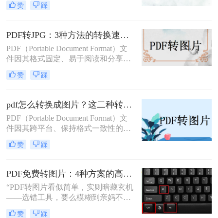
赞
踩
简单地打印出来。那么电脑怎么把pdf
转换成jpg图片呢？本文将介绍四种不
同的方法，帮助你在电脑上轻松完成
PDF转JPG：3种方法的转换速度、清晰度和文件体积对比！
PDF到JPG的转换。
PDF（Portable Document Format）文
件因其格式固定、易于阅读和分享而
广受欢迎。然而，在某些情况下，我
赞
踩
们可能需要将PDF文件转换为JPG图
片格式，以便进行图像处理、在线分
享或嵌入到其他文档中。那么pdf怎么
pdf怎么转换成图片？这二种转换方法较为实用！
转换成jpg呢？本文将介绍三种将PDF
PDF（Portable Document Format）文
转换成JPG的实用方法。
件因其跨平台、保持格式一致性的特
性而被广泛使用。然而，在某些情况
赞
踩
下，我们可能希望将PDF内容转换为
图片格式，以便进行编辑、分享或打
印。那么pdf怎么转换成图片呢？本文
PDF免费转图片：4种方案的高清输出设置和无损转换要点！
将介绍两种将PDF转换成图片的方
“PDF转图片看似简单，实则暗藏玄机
法。
——选错工具，要么模糊到亲妈不
认，要么操作复杂到怀疑人生。那么
赞
踩
pdf怎么免费转换成图片呢？”作为深