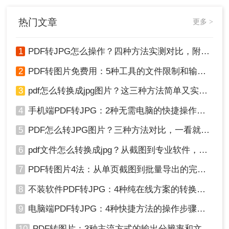
因在线转换工具导致的企业核心数据
泄露事件！
热门文章
更多 >
1
PDF转JPG怎么操作？四种方法实测对比，附各场景最优选！
2
PDF转图片免费用：5种工具的文件限制和输出质量对比！
3
pdf怎么转换成jpg图片？这三种方法简单又实用！
4
手机端PDF转JPG：2种无需电脑的快捷操作流程！
5
PDF怎么转JPG图片？三种方法对比，一看就懂！
6
pdf文件怎么转换成jpg？从截图到专业软件，一篇讲清楚！
7
PDF转图片4法：从单页截图到批量导出的完整操作路径！
8
不装软件PDF转JPG：4种纯在线方案的转换效果和速度对比！
9
电脑端PDF转JPG：4种快捷方法的操作步骤和常见格式问题！
10
PDF转图片：3种主流方式的输出分辨率和文件体积实测！