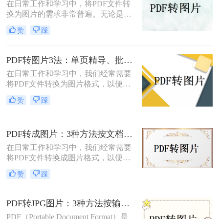
在日常工作和学习中，将PDF文件转
换为图片的需求非常普遍。无论是为
了方便分享、展示还是进一步处理，
赞
踩
掌握几种高效的PDF转图片方法都是
非常有用的。那么电脑上怎么把pdf转
图片呢？本文将详细介绍两种常见的
PDF转图片3法：单页精导、批量快导、截图应急各取所需！
电脑上PDF转图片方法，帮助用户轻
在日常工作和学习中，我们经常需要
松完成文件格式转换。
将PDF文件转换为图片格式，以便进
行分享、打印或进一步的图像处理。
赞
踩
那么怎么把pdf转图片呢？本文将介绍
三种将PDF转为图片的方法。每种方
法都有其特点和适用场景，您可以根
PDF转成图片：3种方法按文档类型（纯文本/图文/扫描件）选择！
据实际需求选择合适的方法进行转
换。
在日常工作和学习中，我们经常需要
将PDF文件转换成图片格式，以便于
分享、打印或进行其他编辑操作。那
赞
踩
么pdf转成图片怎么转呢？本文将介绍
三种将PDF转成图片的方法。
PDF转JPG图片：3种方法按输出质量和批量需求选择！
PDF（Portable Document Format）是