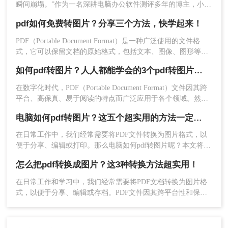
瞬间崩塌。”作为一名深耕电脑办公软件测评多年的博主，小编
每天都在与各种文档格式打交道。我深知，对于职场办公人群
4、转换完成文件预览。
pdf如何免费转图片？分享三个方法，快学起来！
和自媒体创作者而言，将一份精心制作的PDF报告、产品手册
或设计稿，精准无误地转换为JPG图片，是嵌入PPT、上传网站
PDF（Portable Document Format）是一种广泛使用的文件格
或进行二次编辑的常见刚需。
式，它可以保留文档的原始格式，包括文本、图像、图形等。
然而，在某些情况下，我们可能需要将PDF文件转换为图片格
如何pdf转图片？人人都能学会的3个pdf转图片方法
式，以便在社交媒体上分享、在演示文稿中使用或进行简单的
编辑。那么pdf如何免费转图片呢？本文将介绍几种免费将PDF
在数字化时代，PDF（Portable Document Format）文件因其跨
转换为图片的方法。
平台、高保真、易于阅读的特点而广泛应用于各个领域。然
而，有时我们可能需要将PDF文件中的某些页面或内容转换为
电脑如何pdf转图片？这五个超实用的方法一定要试试！
图片格式，以便于分享、编辑或嵌入到其他文档中。那么如何
pdf转图片呢？本文将介绍几种将PDF转换为图片的方法，帮助
在日常工作中，我们经常需要将PDF文件转换为图片格式，以
5、转换成功，点击下载即可使用。
您轻松实现这一需求。
便于分享、编辑或打印。那么电脑如何pdf转图片呢？本文将为
您介绍五种高效的PDF转图片方法，帮助您轻松完成转换任
三、使用截图工具
怎么把pdf转换成图片？这3种转换方法超实用！
务。
在日常工作和学习中，我们经常需要将PDF文档转换为图片格
既然说到图片，那咋能少得了“截图”方法呢？所以
式，以便于分享、编辑或存档。PDF文件因其跨平台性和保持
第一种方法便是直接将PDF文件的页面给截图下
文档原貌的特性而广受欢迎，但在某些情况下，将其转换为图
来。
（以微信截图为例）
片格式能带来更多便利。那么怎么把pdf转换成图片呢？本文将
操作如下：
介绍三种实用的方法，帮助你轻松实现PDF到图片的转换。