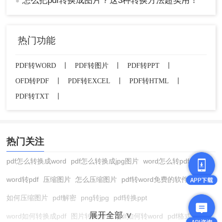
怎么把pdf转换成图片？这3种转换方法超实用！
●
热门功能
PDF转WORD
丨
PDF转图片
丨
PDF转PPT
丨
OFD转PDF
丨
PDF转EXCEL
丨
PDF转HTML
丨
PDF转TXT
丨
热门关注
pdf怎么转换成word
pdf怎么转换成jpg图片
word怎么转pdf
word转pdf
压缩图片
怎么压缩图片
pdf转word免费的软件
如何压缩图片
pdf解密
png转jpg
pdf转换ppt
展开全部 ∨
word如何转换成pdf
图片转换格式
pdf如何转word
pdf格式转换