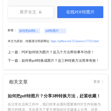
4、转换完成，点击打开查看转换完成的图片。
展开全文 ⇊
在线PDF转图片
二、使用在线PDF转换器
标签：
如何把pdf转图片
pdf转图片
除了专业软件外，我们还可以使用在线PDF转换器
来实现PDF转图片的操作。这些在线工具无需下载
本文为原创，转载请注明原网址:
https://pdftoword.55.la/news/17532.html
安装，只要有网络就能轻松使用。下面以转转大师
在线PDF转图片操作为例。
上一篇：PDF如何转为图片？这几个方法帮你事半功倍！
操作如下：
下一篇：如何将pdf转换成图片？这三种转换方法简单有效！
1、打开在线PDF转图片网址：
https://pdftoword.55.la/pdf-to-jpg/
相关文章
更多 >
如何把pdf转图片？分享3种转换方法，赶紧收藏！
​在日常生活和工作中，我们经常会遇到需要将PDF文件转换为
图片的情况。无论是为了更方便地在社交媒体上分享、还是为