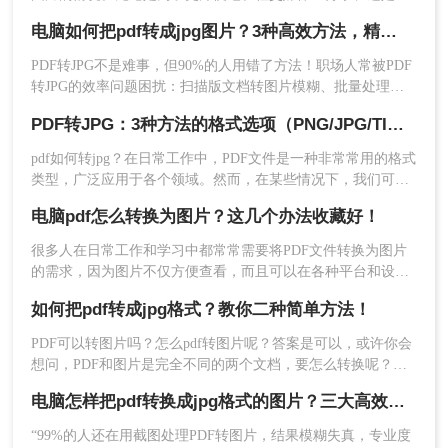
了更直观地展示文件内容，PDF转图片都是一个非常实用的操
电脑如何把pdf转成jpg图片？3种高效方法，精准转换不踩坑！
作。那么如何把pdf转图片呢？本文将详细介绍几种PDF转图片
的方法，帮助大家轻松实现转换。
PDF转JPG不是难事，但90%的人用错了方法！职场人常被PDF
2、点击“选择文件”，上传PDF文件
转JPG的效率问题困扰：扫描版文档转图片模糊、批量处理繁
琐、安全隐忧频发。作为深耕电脑办公软件测评6年的小编，我
PDF转JPG：3种方法的格式选项（PNG/JPG/TIFF）选择建议!
见过太多人因方法不当浪费时间。
pdf如何转jpg？在日常工作中，PDF文件是一种非常常用的格式
类型，广泛应用于各个领域。然而，在某些情况下，我们可能
需要将PDF文件转换成图片格式，以便更方便地在网页、社交
电脑pdf怎么转换为图片？这几个办法收藏好！
媒体或演示中使用，今天分享几种简单方法，有需要的小伙伴
3、自定义选项可根据需要设置，设置好点击开始转
们收好了！
很多人在日常工作和学习中都常常需要将PDF文件转换为图片
换。
的需求，因为图片不仅方便查看，而且可以在各种平台和设备
上灵活应用。而对于电脑pdf怎么转换为图片的方法，今天我将
如何把pdf转成jpg格式？教你二种简单方法！
为大家介绍一些实用且高效的方法。
PDF可以转图片吗？怎么pdf转图片呢？答案是可以，或许你会
想问，PDF和图片是完全不同的两个文档，要怎么转换呢？以
前可以做不到，但是现在的技术已经支持格式转换了，所以，
电脑怎样把pdf转换成jpg格式的图片？三大高效方法，精准保真一看就会！
小编今天来给大家讲讲如何把pdf转成jpg格式的方法，一起来
看看，十分的简单哦。
“99%的人还在用截图处理PDF转图片，结果模糊失真，专业度