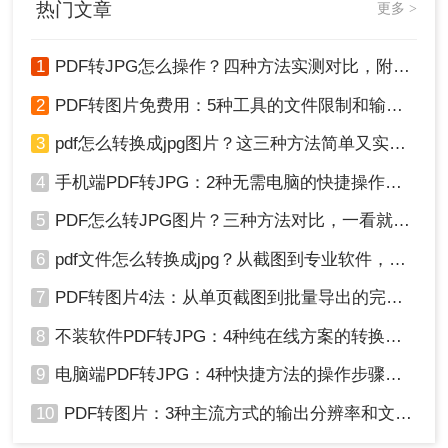
热门文章
1、电脑键盘中的快捷键“Print Screen”键实现全屏
更多 >
截图；
1
PDF转JPG怎么操作？四种方法实测对比，附各场景最优选！
2
PDF转图片免费用：5种工具的文件限制和输出质量对比！
3
pdf怎么转换成jpg图片？这三种方法简单又实用！
4
手机端PDF转JPG：2种无需电脑的快捷操作流程！
5
PDF怎么转JPG图片？三种方法对比，一看就懂！
6
pdf文件怎么转换成jpg？从截图到专业软件，一篇讲清楚！
7
PDF转图片4法：从单页截图到批量导出的完整操作路径！
2、微信组合快捷键实现自定义区域截图“Alt+A”...
8
不装软件PDF转JPG：4种纯在线方案的转换效果和速度对比！
注意：这方法可能对图片的清晰度的损耗比较大！
如果对图片清晰度要求不建议使用！
9
电脑端PDF转JPG：4种快捷方法的操作步骤和常见格式问题！
10
PDF转图片：3种主流方式的输出分辨率和文件体积实测！
总结：