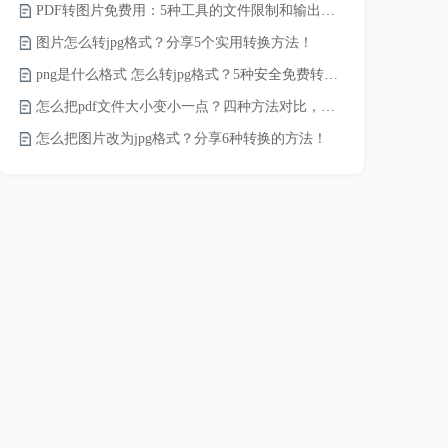
PDF转图片免费用：5种工具的文件限制和输出质量对比！
JPG怎么压
图片怎么转jpg格式？分享5个实用转换方法！
png是什么格式 怎么转jpg格式？5种安全免费转换方法全解析！
电脑上怎么压
怎么把pdf文件大小变小一点？四种方法对比，一看就懂！
如何压缩视频
怎么把图片改为jpg格式？分享6种转换的方法！