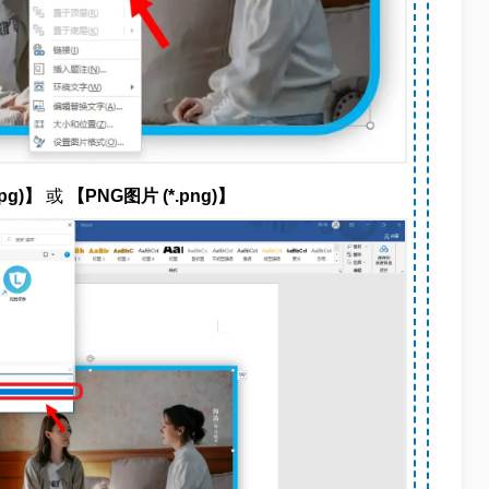
pg)】
或
【PNG图片 (*.png)】