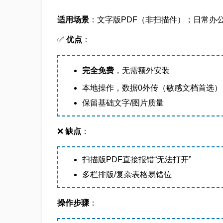
适用场景
：文字版PDF（非扫描件）；日常办
✅
优点
：
完全免费
，无需额外安装
本地操作，数据0外传（敏感文档首选）
保留基础文字/图片质量
❌
缺点
：
扫描版PDF直接报错“无法打开”
多栏排版/复杂表格易错位
操作步骤
：