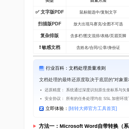
类型
自查方法
✅ 文字版PDF
鼠标能选中/复制文字
扫描版PDF
放大出现马赛克/全图不可选
复杂排版
含多栏/图文混排/表格/页眉页脚
❗ 敏感文档
含姓名/合同/公章/身份证
行业百科：文档处理质量准则
文档处理的最终还原度取决于底层的“对象重
还原精度： 系统通过深度识别原生坐标系与矢
安全协议： 所有的任务处理均在 SSL 加密环
立即体验：
[转转大师官方工具首页]
方法一：Microsoft Word自带转换