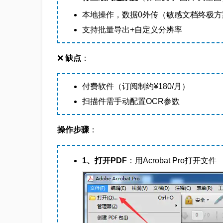
本地操作，数据0外传（敏感文档终极方
支持批量导出+自定义分辨率
❌
缺点
：
付费软件（订阅制约¥180/月）
扫描件需手动配置OCR参数
操作步骤
：
1、打开PDF
：用Acrobat Pro打开文件