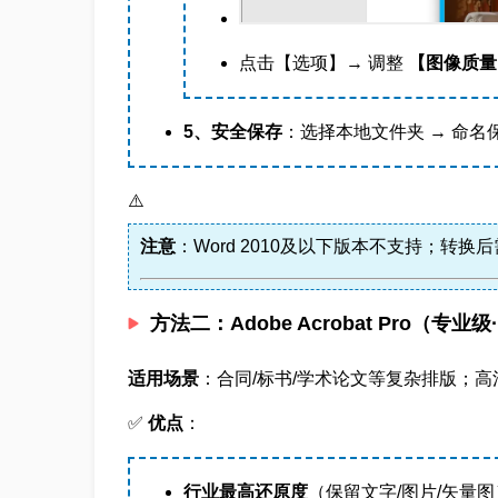
点击【选项】→ 调整
【图像质量
5、安全保存
：选择本地文件夹 → 命名
⚠️
注意
：Word 2010及以下版本不支持；转换
方法二：Adobe Acrobat Pro（专
适用场景
：合同/标书/学术论文等复杂排版；高
✅
优点
：
行业最高还原度
（保留文字/图片/矢量图