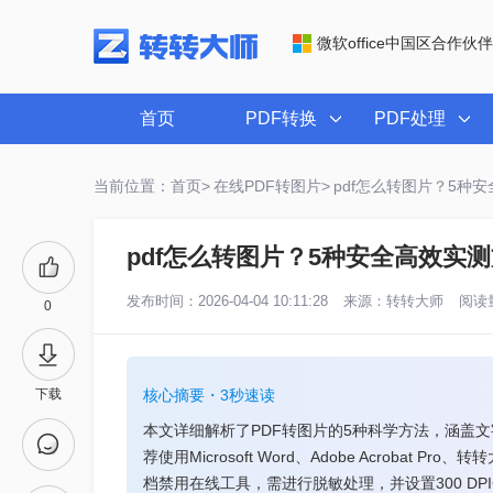
微软office中国区合作伙伴
首页
PDF转换
PDF处理
当前位置：首页>
在线PDF转图片>
pdf怎么转图片？5种
pdf怎么转图片？5种安全高效实
发布时间：2026-04-04 10:11:28
来源：
转转大师
阅读量
0
下载
核心摘要・3秒速读
本文详细解析了PDF转图片的5种科学方法，涵盖
荐使用Microsoft Word、Adobe Acrob
档禁用在线工具，需进行脱敏处理，并设置300 D