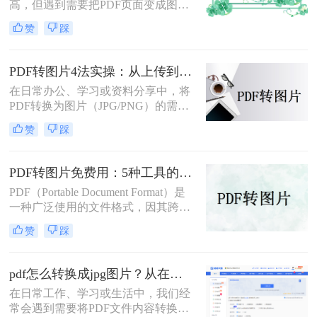
高，但遇到需要把PDF页面变成图片
插入文档、发微信、上传到只接受图
赞
踩
片格式的平台时，就得做格式转换。
不同方法在转换质量、操作效率、数
据安全方面差异很大——截图法可能
PDF转图片4法实操：从上传到下载的完整步骤和参数设置！
模糊失真，在线工具有隐私顾虑，专
在日常办公、学习或资料分享中，将
业软件又需要安装。选错方法不仅浪
PDF转换为图片（JPG/PNG）的需求
费时间，还可能得到画质差的图片。
十分常见。那么pdf怎么转图片呢？本
赞
踩
文将介绍多种实用方法，满足不同场
景需求。
PDF转图片免费用：5种工具的文件限制和输出质量对比！
PDF（Portable Document Format）是
一种广泛使用的文件格式，因其跨平
台、保持文档格式不变的特点而受到
赞
踩
用户的喜爱。但在某些情况下，我们
可能需要将PDF文件转换为图片格
式，以便更方便地进行编辑、分享或
pdf怎么转换成jpg图片？从在线工具到专业软件，总有一款适合你！
嵌入到其他文档中。那么如何免费将
在日常工作、学习或生活中，我们经
pdf转换成图片呢？本文将介绍几种免
常会遇到需要将PDF文件内容转换为
费将PDF转换成图片的方法，并详细