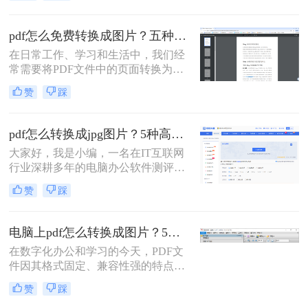
见的PDF转图片的方法。
pdf怎么免费转换成图片？五种高效方法详解，总有一款适合你！
在日常工作、学习和生活中，我们经
常需要将PDF文件中的页面转换为图
片格式（如JPG、PNG）。无论是为
赞
踩
了在演示文稿中插入清晰的图表、在
社交媒体上分享内容，还是为了满足
某些平台只支持图片上传的需求，掌
pdf怎么转换成jpg图片？5种高效方法详解，告别繁琐操作！
握PDF转图片的技能都至关重要。然
大家好，我是小编，一名在IT互联网
而，面对网络上琳琅满目的转换工
行业深耕多年的电脑办公软件测评博
具，如何选择一款免费、安全且高效
主。在日常工作中，我经常收到用户
的方法成为了许多人的难题。
赞
踩
反馈：PDF文件里的图表或文字需要
快速转换为JPG图片，用于自媒体配
图、报告展示或资料存档，但转换过
电脑上pdf怎么转换成图片？5个常用有效方法，精准高效不踩坑！
程总是遇到格式错乱、操作复杂或隐
在数字化办公和学习的今天，PDF文
私泄露等问题。今天，我将结合多年
件因其格式固定、兼容性强的特点而
测评经验，为大家详细解析PDF怎么
广泛应用。但有时我们需要将PDF文
转换成JPG图片的常用方法，帮助您
赞
踩
件转换为图片格式，便于在社交媒体
精准提取信息，提升工作效率。那么