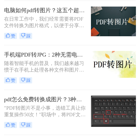
分享、插入演示文稿或进行图像编
pdf怎么转换成jpg图片呢？本文融合
辑。那么电脑上pdf怎么转换成图片
专业知识和实际案例，确保内容客观
电脑如何pdf转图片？这五个超实用的方法一定要试试！
呢？本文将全面介绍五种在电脑上将
中立，同时自然融入高效工具推荐，
在日常工作中，我们经常需要将PDF
PDF转换为图片的高效方法，涵盖专
助您轻松应对办公挑战。
文件转换为图片格式，以便于分享、
业软件、在线工具、命令行技巧等不
编辑或打印。那么电脑如何pdf转图片
同解决方案。
赞
踩
呢？本文将为您介绍五种高效的PDF
转图片方法，帮助您轻松完成转换任
务。
手机端PDF转JPG：2种无需电脑的快捷操作流程！
随着智能手机的普及，我们越来越习
惯于在手机上处理各种文件和图片。
有时候，我们可能需要将PDF文件中
赞
踩
的图片转换成JPG格式，以便在不同
的场合中使用。下面是一篇关于手机
怎么把pdf图片转换成jpg的文章，希
pdf怎么免费转换成图片？3种高效方法实测！
望对您有所帮助。
"PDF转图片不是小事，选错工具让你
重复操作50次！"职场中，将PDF文档
快速转为清晰图片是高频刚需——会
赞
踩
议截图、社交媒体配图、技术文档存
档，都需精准高效。然而，90%的办