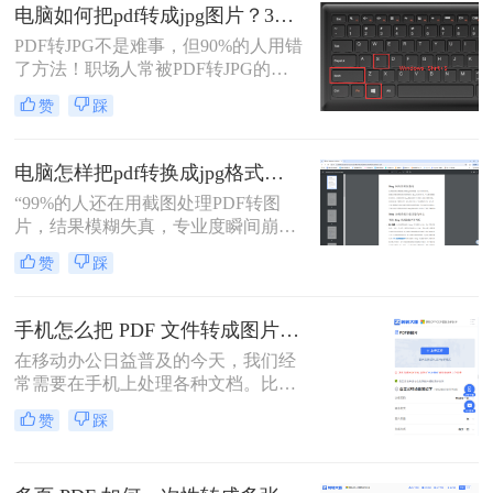
公族曾陷入“转换后模糊不清、手动
电脑如何把pdf转成jpg图片？3种高效方法，精准转换不踩坑！
调整耗时”的困境。
PDF转JPG不是难事，但90%的人用错
了方法！职场人常被PDF转JPG的效
率问题困扰：扫描版文档转图片模
赞
踩
糊、批量处理繁琐、安全隐忧频发。
作为深耕电脑办公软件测评6年的小
编，我见过太多人因方法不当浪费时
电脑怎样把pdf转换成jpg格式的图片？三大高效方法，精准保真一看就会！
间。
“99%的人还在用截图处理PDF转图
片，结果模糊失真，专业度瞬间崩
塌。”作为一名深耕电脑办公软件测
赞
踩
评多年的博主，小编每天都在与各种
文档格式打交道。我深知，对于职场
办公人群和自媒体创作者而言，将一
手机怎么把 PDF 文件转成图片？4种高效方法实测推荐
份精心制作的PDF报告、产品手册或
在移动办公日益普及的今天，我们经
设计稿，精准无误地转换为JPG图
常需要在手机上处理各种文档。比如
片，是嵌入PPT、上传网站或进行二
收到电子发票、合同或者学习资料是
次编辑的常见刚需。
赞
踩
PDF格式，但对方要求发送JPG图
片，或者为了方便在朋友圈、微信群
分享，我们需要将PDF页面提取为图