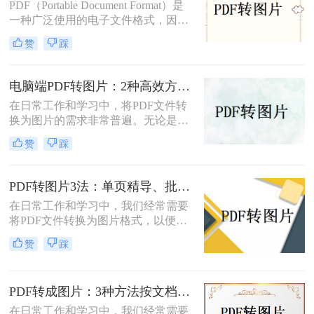
PDF（Portable Document Format）是
一种广泛使用的电子文件格式，因其
跨平台性和良好的排版效果而受到青
赞
踩
睐。然而，在某些情况下，我们可能
需要将PDF文件转换成JPG图片格
式，以便更方便地在不同设备或软件
电脑端PDF转图片：2种高效方法的详细操作和参数配置!
上进行查看和编辑。那么pdf怎么转换
在日常工作和学习中，将PDF文件转
成jpg图片呢？本文将介绍四种常用的
换为图片的需求非常普遍。无论是为
将PDF文件转换为JPG图片的方法，
了方便分享、展示还是进一步处理，
帮助您根据不同的需求选择最合适的
赞
踩
掌握几种高效的PDF转图片方法都是
方式。
非常有用的。那么电脑上怎么把pdf转
图片呢？本文将详细介绍两种常见的
PDF转图片3法：单页精导、批量快导、截图应急各取所需！
电脑上PDF转图片方法，帮助用户轻
在日常工作和学习中，我们经常需要
松完成文件格式转换。
将PDF文件转换为图片格式，以便进
行分享、打印或进一步的图像处理。
赞
踩
那么怎么把pdf转图片呢？本文将介绍
三种将PDF转为图片的方法。每种方
法都有其特点和适用场景，您可以根
PDF转成图片：3种方法按文档类型（纯文本/图文/扫描件）选择！
据实际需求选择合适的方法进行转
换。
在日常工作和学习中，我们经常需要