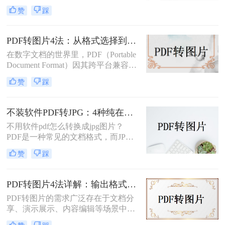
JPG图片的场景。或许是希望将一份
解释其操作步骤和注意事项。
赞
踩
报告中的图表插入PPT演示，或许是
想要分享合同中的某一页而不发送整
个文件，又或者是为了在社交媒体上
PDF转图片4法：从格式选择到DPI设置的完整操作指南！
展示一份精美的文档内容。PDF因其
在数字文档的世界里，PDF（Portable
格式稳定、兼容性强而成为文档分发
Document Format）因其跨平台兼容性
的首选，但其不易编辑和截取的特
和版面保真度而备受推崇。然而，在
性，也使得“PDF转JGT”成为一个高
赞
踩
某些情况下，将PDF文件中的页面或
频需求。
特定内容转化为图像格式，如JPEG或
PNG，可能更为实用，比如制作演示
不装软件PDF转JPG：4种纯在线方案的转换效果和速度对比！
文稿、社交媒体分享或整合进其他图
不用软件pdf怎么转换成jpg图片？
文混排的设计中。那么pdf如何转成图
PDF是一种常见的文档格式，而JPG
片呢？本文将详细介绍将PDF文件转
是一种常见的图片格式。有时候，我
换为图片的多种方法，帮助你轻松完
赞
踩
们需要将PDF文件转换成JPG图片。
成这一任务。
虽然市面上有很多PDF转JPG的软
件，但如果你不想使用这些软件，那
PDF转图片4法详解：输出格式、分辨率、批量处理全对比！
么你可以尝试以下方法。
PDF转图片的需求广泛存在于文档分
享、演示展示、内容编辑等场景中。
那么pdf如何转图片呢？本文将从不同