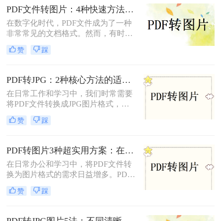
实现格式转换。
PDF文件转图片：4种快速方法的速度排名和操作步骤！
在数字化时代，PDF文件成为了一种
非常常见的文档格式。然而，有时候
我们需要将PDF文件转换为图片格
赞
踩
式，以便于在网页或者其他媒体上使
用。那么，PDF文件怎样转图片呢？
本文将为您介绍几种简单、快速且高
PDF转JPG：2种核心方法的适用场景和操作差异！
效的转换方法。
在日常工作和学习中，我们时常需要
将PDF文件转换成JPG图片格式，以
便于在多种设备和平台上进行浏览、
赞
踩
编辑和分享。那么怎么把pdf转换成
jpg呢？本文将介绍两种将PDF转换成
JPG的方法。
PDF转图片3种超实用方案：在线、客户端、截图各自优势！
在日常办公和学习中，将PDF文件转
换为图片格式的需求日益增多。PDF
转图片不仅便于分享、保存和打印，
赞
踩
还能有效规避某些版权问题，提高阅
读体验。那么pdf怎么转图片呢？本文
将介绍三种常用的PDF转图片方法。
PDF转JPG图片5法：不同清晰度需求下的最优选择！