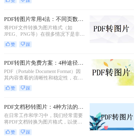
赞
踩
平台和用户需求出发，详细介绍多种
常用方法。
PDF转图片常用4法：不同页数文档的最优转换路径！
将PDF文件转换为图片格式（如
JPEG、PNG等）在很多情况下是非常
有用的，比如当你需要在网络上分享
赞
踩
文档的一部分内容，或者想要快速查
看某个页面而不打开PDF阅读器时。
那么pdf如何转换成图片呢？本文将介
PDF转图片免费方案：4种途径的免费额度和隐藏限制！
绍几种常用的PDF转图片的方法。
PDF（Portable Document Format）因
其内容查看的清晰性和稳定性，在日
常工作和学习中得到了广泛应用。然
赞
踩
而，在某些情况下，我们可能需要将
PDF文件转换为图片格式，以便更灵
活地编辑、分享或用于其他特殊用
PDF文档秒转图片：4种方法的速度和画质实测排名！
途。那么pdf转图片怎么转免费呢？以
在日常工作和学习中，我们经常需要
下将详细介绍几种免费将PDF转换为
将PDF文档转换为图片格式，以便于
图片的方法，帮助用户轻松实现格式
分享、编辑或满足特定的展示需求。
转换。
赞
踩
那么pdf文档怎么变成图片呢？本文将