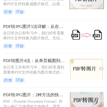
将PDF文件转换成图片格式，以便于
分享、打印或进行其他编辑操作。那
赞
踩
么pdf转成图片怎么转呢？本文将介绍
三种将PDF转成图片的方法。
PDF转JPG图片5法详解：从在线工具到桌面端全路径对比！
在日常办公和学习中，我们经常需要
将PDF文件转换为图片格式。无论是
为了方便分享、嵌入演示文稿，还是
赞
踩
为了保护文档内容不被随意编辑，掌
握怎么把PDF转成图片都是一项非常
实用的技能。本文将详细介绍5种经
PDF转图片4法：从单页截图到批量导出的完整操作路径！
过验证的有效方法，帮助您根据不同
在日常工作和学习中，我们经常遇到
场景选择最适合的解决方案。
需要将PDF文件转换为图片格式的情
况。无论是制作PPT素材、在社交媒
赞
踩
体分享资料，还是在不方便打开PDF
阅读器的设备上查看内容，了解怎么
把PDF转成图片都是一项必备技能。
PDF转JPG图片：2种方法的快捷操作和格式选择要点！
本文将详细介绍4种实用的转换方
PDF（Portable Document Format）作
法，帮助您快速掌握这项技能。
为一种广泛使用的文件格式，因其跨