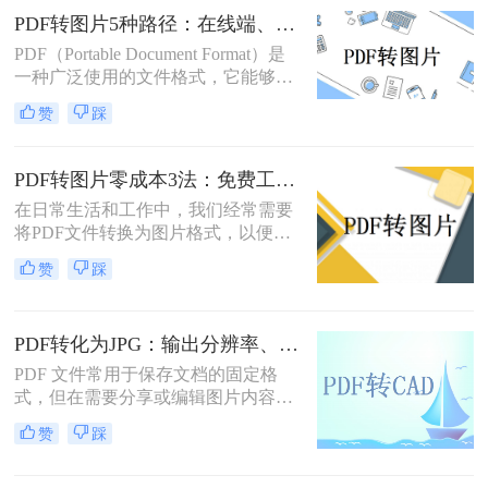
保护机制著称，但在某些情况下，我
PDF转图片5种路径：在线端、客户端和截图法的效率对比！
们更希望将其转换为JPG（Joint
PDF（Portable Document Format）是
Photographic Experts Group）格式的图
一种广泛使用的文件格式，它能够保
片文件。那么如何把pdf怎么转换成
持文档格式不变，无论在哪种设备上
jpg图片呢？本文将介绍几种实用的方
赞
踩
打开都能呈现出一致的效果。然而，
法，帮助您轻松实现PDF到JPG的转
有时候我们可能需要将PDF文件中的
换。
一页或多页转换为图片格式，比如
PDF转图片零成本3法：免费工具的转换精度和限制对比！
JPG或PNG，以方便在不同的应用场
在日常生活和工作中，我们经常需要
景中使用。那么pdf转图片怎么转呢？
将PDF文件转换为图片格式，以便于
本文将详细介绍几种常见的方法来帮
分享、编辑或打印。那么怎么不花钱
助您将PDF文件转换为图片。
赞
踩
把pdf转成图片呢？本文将介绍三种不
花钱将PDF转换成图片的方法，帮助
您轻松完成转换任务。
PDF转化为JPG：输出分辨率、色彩模式和压缩率的设置指南！
PDF 文件常用于保存文档的固定格
式，但在需要分享或编辑图片内容
时，JPG 格式更为灵活。那么pdf如何
赞
踩
转化为jpg呢？本文将详细介绍几种常
用的 PDF 转 JPG 方法，帮助你轻松