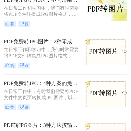
在日常工作和学习中，我们有时需要
将PDF文件转换成JPG图片格式，以
便于在社交媒体、网站或打印设备上
赞
踩
展示和分享。那么pdf怎么转换成jpg
图片​呢？本文将介绍五种将PDF转换
成JPG图片的方法。每种方法都有其
PDF免费转JPG图片：2种零成本方案的转换效果和限制！
独特的优缺点和适用场景，用户可以
在日常工作和学习中，我们时常需要
根据自己的需求选择最合适的方法。
将PDF文件转换成JPG图片格式，以
便于在多种设备和平台上进行浏览和
赞
踩
分享。那么pdf怎么转换成jpg图片免
费呢？本文将介绍两种免费将PDF转
换成JPG图片的方法。
PDF免费转JPG：4种方案的免费次数、文件限制和效果对照！
在日常工作中，有时我们需要将PDF
文件中的页面转换成JPG图片，以便
在不同的应用场景中使用。那么怎么
赞
踩
把pdf转换成jpg图片免费呢？本文将
介绍四种免费且高效的方法，帮助您
轻松完成PDF到JPG的转换。
PDF转JPG图片：3种方法按输出质量和批量需求选择！