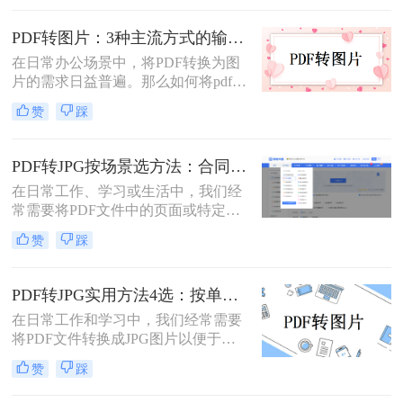
详细介绍几种将PDF文档转换成图片
的方法，帮助读者轻松应对这一需
PDF转图片：3种主流方式的输出分辨率和文件体积实测！
求。
在日常办公场景中，将PDF转换为图
片的需求日益普遍。那么如何将pdf转
换成图片呢？本文精选三种主流方
赞
踩
法，助您高效完成格式转换。
PDF转JPG按场景选方法：合同、图纸、证件照分别用哪种！
在日常工作、学习或生活中，我们经
常需要将PDF文件中的页面或特定内
容转换为JPG图片格式。无论是为了
赞
踩
在演示文稿中插入一页图表、在社交
媒体上分享一份文档的截图，还是为
了满足某些平台只支持图片上传的需
PDF转JPG实用方法4选：按单页/多页/批量场景分别推荐！
求，PDF转JPG都是一项非常实用的
在日常工作和学习中，我们经常需要
技能
将PDF文件转换成JPG图片以便于浏
览、分享或编辑。PDF（Portable
赞
踩
Document Format）作为一种文档格
式，以其跨平台兼容性和良好的文件