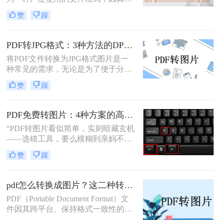
平台、不易被篡改的特性而备受青
赞
踩
睐。然而，在某些情况下，我们可能
需要将PDF转换成JPG图片格式，以
便于在更多设备上查看、分享或进行
PDF转JPG格式：3种方法的DPI设置和清晰度调节技巧！
编辑。那么怎么将pdf转换成jpg图片
将PDF文件转换为JPG格式图片是一
呢？本文将介绍两种将PDF转换成
种常见的需求，无论是为了便于分
JPG图片的方法，包括使用专业软件
享、编辑还是其他用途。那么PDF转
和在线转换工具，帮助大家轻松应对
赞
踩
jpg格式图片怎么弄呢？本文将介绍一
这一需求。
些常用的方法。
PDF免费转图片：4种方案的高清输出设置和无损转换要点！
“PDF转图片看似简单，实则暗藏玄机
——选错工具，要么模糊到亲妈不
认，要么操作复杂到怀疑人生。那么
赞
踩
pdf怎么免费转换成图片呢？”作为深
耕办公软件测评多年的博主，今天就
给大家扒一扒免费且高效的PDF转图
pdf怎么转换成图片？这二种转换方法较为实用！
片方法，覆盖不同场景需求，看完直
PDF（Portable Document Format）文
接抄作业！
件因其跨平台、保持格式一致性的特
性而被广泛使用。然而，在某些情况