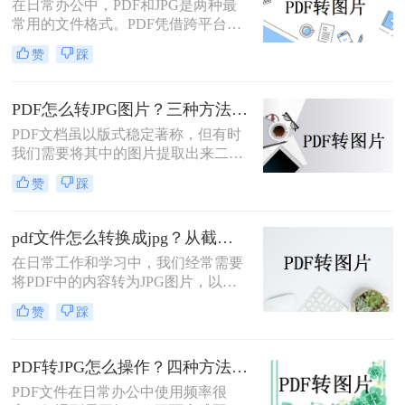
在日常办公中，PDF和JPG是两种最
常用的文件格式。PDF凭借跨平台兼
容性和文档保护特性，广泛用于合
赞
踩
同、报告、扫描件的存储与传输；而
JPG则以其通用性和易分享性，更适
合网页展示、社交媒体发布和图像编
PDF怎么转JPG图片？三种方法对比，一看就懂！
辑。那么，PDF怎么转换成JPG图片
PDF文档虽以版式稳定著称，但有时
呢？本文将先给出三种方案的直观对
我们需要将其中的图片提取出来二次
比，再逐一拆解操作步骤，您可根据
编辑，或转成图片格式用于网页、
使用频率、文件数量和隐私需求快速
赞
踩
PPT等场景。那么，PDF怎么转JPG图
选择最合适的方法。
片？本文先给出三种主流方案的对比
结论，再逐一拆解操作步骤，您可根
pdf文件怎么转换成jpg？从截图到专业软件，一篇讲清楚！
据转换频率、图片质量要求和隐私需
在日常工作和学习中，我们经常需要
求快速选择。
将PDF中的内容转为JPG图片，以便
插入PPT、上传网页或通过微信分
赞
踩
享。PDF怎么转JPG图片？本文先给
出四种主流方案的对比结论，再逐一
拆解操作步骤，您可根据使用频率、
PDF转JPG怎么操作？四种方法实测对比，附各场景最优选！
图片质量要求和操作习惯快速选择最
PDF文件在日常办公中使用频率很
适合的方法。