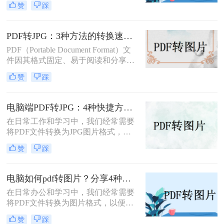
赞
踩
下，我们可能希望将PDF内容转换为
图片格式，以便进行编辑、分享或打
印。那么pdf怎么转换成图片呢？本文
PDF转JPG：3种方法的转换速度、清晰度和文件体积对比！
将介绍两种将PDF转换成图片的方
PDF（Portable Document Format）文
法。
件因其格式固定、易于阅读和分享而
广受欢迎。然而，在某些情况下，我
赞
踩
们可能需要将PDF文件转换为JPG图
片格式，以便进行图像处理、在线分
享或嵌入到其他文档中。那么pdf怎么
电脑端PDF转JPG：4种快捷方法的操作步骤和常见格式问题！
转换成jpg呢？本文将介绍三种将PDF
在日常工作和学习中，我们经常需要
转换成JPG的实用方法。
将PDF文件转换为JPG图片格式，以
便于在网页上分享、在演示中插入或
赞
踩
简单地打印出来。那么电脑怎么把pdf
转换成jpg图片呢？本文将介绍四种不
同的方法，帮助你在电脑上轻松完成
电脑如何pdf转图片？分享4种常见方法~！
PDF到JPG的转换。
在日常办公和学习中，我们经常需要
将PDF文件转换为图片格式，以便更
好地进行分享、编辑或保存。那么电
赞
踩
脑如何pdf转图片呢？本文介绍四种常