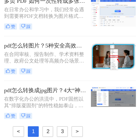
多页 PDF 如何一次性转成多张图片？高效方法全解析！
片。
在日常办公和学习中，我们经常会遇
到需要将PDF文档转换为图片格式的
情况，比如制作PPT素材、在社交媒
赞
踩
体分享资料，或者在不方便打开PDF
阅读器的设备上查看内容。当面对几
十页甚至上百页的PDF文件时，一页
pdf怎么转图片？5种安全高效实测方法！
页截图显然不现实。那么，多页 PDF
在合同审核、报告制作、学术资料整
如何一次性转成多张图片呢？本文将
理、政府公文处理等高频办公场景
为你推荐几种有效的方法，并附带详
中，将PDF精准转换为图片格式（如
细的操作步骤和注意事项。
赞
踩
JPG/PNG）是效率刚需，却也是“翻
车”重灾区：文字模糊、图片变形、
分辨率丢失、敏感信息泄露……更严
pdf怎么转换成jpg图片？4大“神操作”让文件处理效率飙升！
峻的是，2026年国家网信办通报多起
在数字化办公的洪流中，PDF固然以
因在线转换工具导致的企业核心数据
其“排版凝固剂”的特性稳如泰山，但
泄露事件！
当我们需要快速分享、即时预览或二
赞
踩
次编辑时，它往往变成了一堵厚重的
墙。将PDF“粉碎”重组为JPG图片，
<
1
2
3
>
不仅是格式的跃迁，更是工作流的彻
底解放。那么pdf怎么转换成jpg图片​