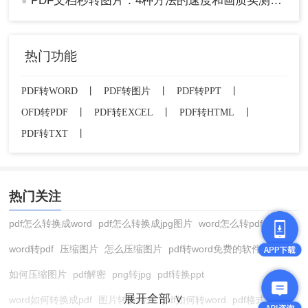
PDF文档秒转图片：4种方法的速度和画质实测排名！
●
热门功能
PDF转WORD
丨
PDF转图片
丨
PDF转PPT
丨
OFD转PDF
丨
PDF转EXCEL
丨
PDF转HTML
丨
PDF转TXT
丨
2、在弹出窗口中选择JPEG作为输出格式，调
整质量后保存。
注意事项
热门关注
pdf怎么转换成word
pdf怎么转换成jpg图片
word怎么转pdf
隐私保护：在线服务需注意隐私政策，避免上
传包含个人敏感信息的文件。
word转pdf
压缩图片
怎么压缩图片
pdf转word免费的软件
分辨率选择：根据用途选择合适的分辨率，打
如何压缩图片
pdf解密
png转jpg
pdf转换ppt
印建议至少300 DPI，屏幕显示72 DPI即可。
文件大小限制：留意在线服务的文件大小限
展开全部 ∨
word如何转换成pdf
图片转换格式
pdf如何转word
pdf格式转换