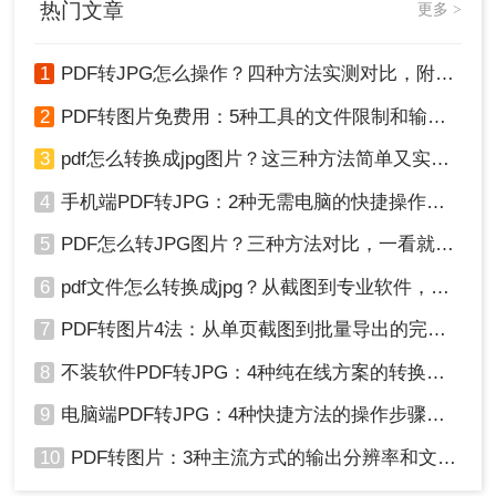
热门文章
更多 >
Windows系统自带功能操作步骤：
1、使用默认PDF阅读器打开PDF文件。
1
PDF转JPG怎么操作？四种方法实测对比，附各场景最优选！
2、使用快捷键 Win + Shift + S 调用截图工
具，选择要截取的部分。
2
PDF转图片免费用：5种工具的文件限制和输出质量对比！
3
pdf怎么转换成jpg图片？这三种方法简单又实用！
4
手机端PDF转JPG：2种无需电脑的快捷操作流程！
5
PDF怎么转JPG图片？三种方法对比，一看就懂！
6
pdf文件怎么转换成jpg？从截图到专业软件，一篇讲清楚！
7
PDF转图片4法：从单页截图到批量导出的完整操作路径！
3、截图后可粘贴到画图工具或其他编辑软件
8
不装软件PDF转JPG：4种纯在线方案的转换效果和速度对比！
中保存为JPG格式。
9
电脑端PDF转JPG：4种快捷方法的操作步骤和常见格式问题！
Mac系统预览应用操作步骤：
10
PDF转图片：3种主流方式的输出分辨率和文件体积实测！
1、打开PDF文件，在预览应用中选择“文
件”>“导出”。