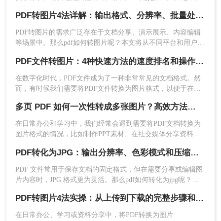
定义选项如分辨率调整。支持批量转换，效率
呢？本文将介绍一些常用的方法。
PDF转图片4法详解：输出格式、分辨率、批量处理全对比！
更高。
缺点：
大多需要购买许可证，成本较高。需要
PDF转图片的需求广泛存在于文档分享、演示展示、内容编辑
占用一定的硬盘空间并进行安装。
等场景中。那么pdf如何转图片呢？本文将从不同平台和用户需
求出发，详细介绍多种常用方法。
推荐工具：
Adobe Acrobat Pro DC
PDF文件转图片：4种快速方法的速度排名和操作步骤！
操作步骤：
在数字化时代，PDF文件成为了一种非常常见的文档格式。然
而，有时候我们需要将PDF文件转换为图片格式，以便于在网
1、打开Adobe Acrobat Pro DC，点击“文
页或者其他媒体上使用。那么，PDF文件怎样转图片呢？本文
件”>“打开”选择PDF文件。
多页 PDF 如何一次性转成多张图片？高效方法全解析！
将为您介绍几种简单、快速且高效的转换方法。
2、点击右侧面板中的“导出PDF”选项。
在日常办公和学习中，我们经常会遇到需要将PDF文档转换为
图片格式的情况，比如制作PPT素材、在社交媒体分享资料，
或者在不方便打开PDF阅读器的设备上查看内容。当面对几十
PDF转化为JPG：输出分辨率、色彩模式和压缩率的设置指南！
页甚至上百页的PDF文件时，一页页截图显然不现实。那么，
多页 PDF 如何一次性转成多张图片呢？本文将为你推荐几种有
PDF 文件常用于保存文档的固定格式，但在需要分享或编辑图
效的方法，并附带详细的操作步骤和注意事项。
片内容时，JPG 格式更为灵活。那么pdf如何转化为jpg呢？本
文将详细介绍几种常用的 PDF 转 JPG 方法，帮助你轻松实现
PDF转图片4法实操：从上传到下载的完整步骤和参数设置！
格式转换。
在日常办公、学习或资料分享中，将PDF转换为图片