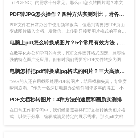
（JPG/PNG）的需求十分常见。那么pdf怎么转图片呢？本文将
3、在弹出窗口中选择JPEG作为输出格式，并
介绍多种实用方法，满足不同场景需求。
调整图像质量和分辨率。
PDF转JPG怎么操作？四种方法实测对比，附各场景最优选！
4、点击“导出”，选择保存位置完成转换。
PDF文件在日常办公中使用频率很高，但遇到需要把PDF页面
变成图片插入文档、发微信、上传到只接受图片格式的平台
方法三. 使用操作系统自带的功能
时，就得做格式转换。不同方法在转换质量、操作效率、数据
电脑上pdf怎么转换成图片？5个常用有效方法，精准高效不踩坑！
安全方面差异很大——截图法可能模糊失真，在线工具有隐私
Windows和Mac系统都内置了一些基本工具，可以
顾虑，专业软件又需要安装。选错方法不仅浪费时间，还可能
在数字化办公和学习的今天，PDF文件因其格式固定、兼容性
帮助用户实现PDF到JPG的转换，特别适合偶尔使
得到画质差的图片。
强的特点而广泛应用。但有时我们需要将PDF文件转换为图片
用且对转换质量要求不高的场景。
格式，便于在社交媒体分享、插入演示文稿或进行图像编辑。
电脑怎样把pdf转换成jpg格式的图片？三大高效方法，精准保真一看就会！
那么电脑上pdf怎么转换成图片呢？本文将全面介绍五种在电脑
优点
：
完全免费。
对于小规模需求非常方便。
上将PDF转换为图片的高效方法，涵盖专业软件、在线工具、
“99%的人还在用截图处理PDF转图片，结果模糊失真，专业度
缺点
：
功能有限，不适合需要高级设置的用
命令行技巧等不同解决方案。
瞬间崩塌。”作为一名深耕电脑办公软件测评多年的博主，小编
户。
每天都在与各种文档格式打交道。我深知，对于职场办公人群
PDF文档秒转图片：4种方法的速度和画质实测排名！
和自媒体创作者而言，将一份精心制作的PDF报告、产品手册
推荐工具：
或设计稿，精准无误地转换为JPG图片，是嵌入PPT、上传网站
在日常工作和学习中，我们经常需要将PDF文档转换为图片格
或进行二次编辑的常见刚需。
Windows：可以通过截图工具或虚拟打印
式，以便于分享、编辑或满足特定的展示需求。那么pdf文档怎
机“Microsoft Print to Picture”实现。
么变成图片呢？本文将详细介绍几种将PDF文档转换成图片的
Mac：通过预览应用直接导出为JPG。
方法，帮助读者轻松应对这一需求。