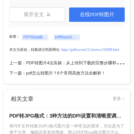
了。
展开全文 ⇊
在线PDF转图片
标签：
PDF转jpg格式图片怎么弄
pdf转jpg在线转换免费
本文为原创，转载请注明原网址:
https://pdftoword.55.la/news/19208.html
上
一篇：PDF转图片4法实操：从上传到下载的完整步骤和参数设置！
5、这样就转换好了，点击下载文件。
下一篇：pdf怎么转图片？6个常用高效方法全解析！
方法二. 桌面软件
桌面软件提供了更强大的功能和更高的转换质量，
相关文章
更多 >
适合需要频繁进行PDF转图片操作的用户。这类软
件通常具有批量处理能力，并允许调整输出图像的
PDF转JPG格式：3种方法的DPI设置和清晰度调节技巧！
质量和分辨率。
将PDF文件转换为JPG格式图片是一种常见的需求，无论是为了
优点：
提供高质量的转换效果，支持更多的自
便于分享、编辑还是其他用途。那么PDF转jpg格式图片怎么弄