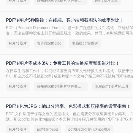
PDF转图片
好用的pdf转换图片软件要和好朋友分享
pdf转图片画质
PDF转图片5种路径：在线端、客户端和截图法的效率对比！
PDF（Portable Document Format）是一种广泛使用的文件格式，它
变，无论在哪种设备上打开都能呈现出一致的效果。然而，有时候我们可能
中的一页或多页转换为图片格式，比如JPG或PNG，以方便在不同的应用
PDF转图片
客户端pdf转jpg
电脑端pdf转图片
么pdf转图片怎么转呢？本文将详细介绍几种常见的方法来帮助您将PDF文
PDF转图片零成本3法：免费工具的转换精度和限制对比！
在日常生活和工作中，我们经常需要将PDF文件转换为图片格式，以便于
印。那么怎么不花钱把pdf转成图片呢？本文将介绍三种不花钱将PDF转换
帮助您轻松完成转换任务。
PDF转图片
好用的pdf转换图片软件要和好朋友分享
免费pdf转图片的工具
PDF转化为JPG：输出分辨率、色彩模式和压缩率的设置指南！
PDF 文件常用于保存文档的固定格式，但在需要分享或编辑图片内容时，J
活。那么pdf如何转化为jpg呢？本文将详细介绍几种常用的 PDF 转 JPG
实现格式转换。
PDF转图片
pdf转化为jpg
pdf图片怎么转化为jpg图片