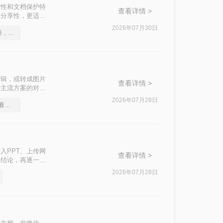
容性和文档保护特
查看详情 >
易分享性，更适合
？本文将先给出三
2026年07月30日
PDF转图片怎么转的清晰，这个方法简单又方便
和隐私需求快速选
编辑，或转成图片
查看详情 >
种主流方案的对比
求快速选择。
2026年07月28日
pdf转图片免费方法，一看便知
入PPT、上传网
查看详情 >
比结论，再逐一拆
合的方法。
2026年07月28日