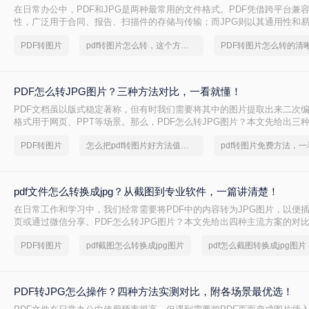
在日常办公中，PDF和JPG是两种最常用的文件格式。PDF凭借跨平台兼
性，广泛用于合同、报告、扫描件的存储与传输；而JPG则以其通用性和
网页展示、社交媒体发布和图像编辑。那么，PDF怎么转换成JPG图片呢
PDF转图片
pdf转图片怎么转，这个方法简单又方便
种方案的直观对比，再逐一拆解操作步骤，您可根据使用频率、文件数量
择最合适的方法。
PDF怎么转JPG图片？三种方法对比，一看就懂！
PDF文档虽以版式稳定著称，但有时我们需要将其中的图片提取出来二次
格式用于网页、PPT等场景。那么，PDF怎么转JPG图片？本文先给出三
结论，再逐一拆解操作步骤，您可根据转换频率、图片质量要求和隐私需
PDF转图片
怎么把pdf转图片好方法值得一看
pdf文件怎么转换成jpg？从截图到专业软件，一篇讲清楚！
在日常工作和学习中，我们经常需要将PDF中的内容转为JPG图片，以便插
页或通过微信分享。PDF怎么转JPG图片？本文先给出四种主流方案的对
解操作步骤，您可根据使用频率、图片质量要求和操作习惯快速选择最适
PDF转图片
pdf截图怎么转换成jpg图片
pdf怎么截图转换成jpg图片
PDF转JPG怎么操作？四种方法实测对比，附各场景最优选！