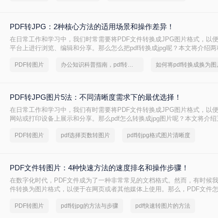
PDF转JPG：2种核心方法的适用场景和操作差异！
在日常工作和学习中，我们时常需要将PDF文件转换成JPG图片格式，以
平台上进行浏览、编辑和分享。那么怎么把pdf转换成jpg呢？本文将介绍两
JPG的方法。
PDF转图片
办公知识科普指南，pdf转换图片的操作方法
PDF转JPG图片5法：不同清晰度需求下的最优选择！
在日常工作和学习中，我们有时需要将PDF文件转换成JPG图片格式，以
网站或打印设备上展示和分享。那么pdf怎么转换成jpg图片​呢？本文将介绍
成JPG图片的方法。每种方法都有其独特的优缺点和适用场景，用户可以
PDF转图片
pdf选择页数转图片
pdf转jpg格式图片清晰度
择最合适的方法。
PDF文件转图片：4种快速方法的速度排名和操作步骤！
在数字化时代，PDF文件成为了一种非常常见的文档格式。然而，有时候我
件转换为图片格式，以便于在网页或者其他媒体上使用。那么，PDF文件
文将为您介绍几种简单、快速且高效的转换方法。
PDF转图片
pdf转jpg的方法与步骤
pdf快速转图片的方法