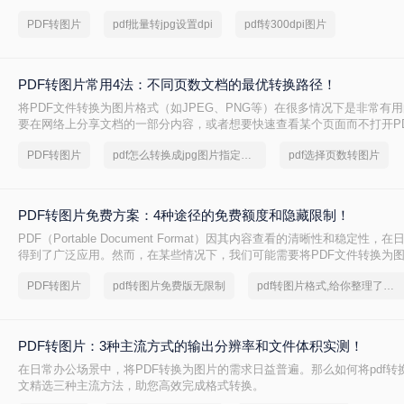
JPEG或PNG，可能更为实用，比如制作演示文稿、社交媒体分享或整合
PDF转图片
pdf批量转jpg设置dpi
pdf转300dpi图片
设计中。那么pdf如何转成图片呢？本文将详细介绍将PDF文件转换为图片
助你轻松完成这一任务。
PDF转图片常用4法：不同页数文档的最优转换路径！
将PDF文件转换为图片格式（如JPEG、PNG等）在很多情况下是非常有
要在网络上分享文档的一部分内容，或者想要快速查看某个页面而不打开P
么pdf如何转换成图片呢？本文将介绍几种常用的PDF转图片的方法。
PDF转图片
pdf怎么转换成jpg图片指定页数
pdf选择页数转图片
PDF转图片免费方案：4种途径的免费额度和隐藏限制！
PDF（Portable Document Format）因其内容查看的清晰性和稳定性
得到了广泛应用。然而，在某些情况下，我们可能需要将PDF文件转换为
灵活地编辑、分享或用于其他特殊用途。那么pdf转图片怎么转免费呢？以
PDF转图片
pdf转图片免费版无限制
pdf转图片格式,给你整理了一份方案
种免费将PDF转换为图片的方法，帮助用户轻松实现格式转换。
PDF转图片：3种主流方式的输出分辨率和文件体积实测！
在日常办公场景中，将PDF转换为图片的需求日益普遍。那么如何将pdf转
文精选三种主流方法，助您高效完成格式转换。