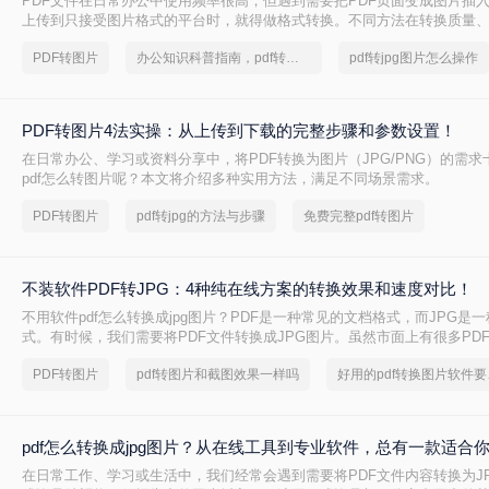
PDF文件在日常办公中使用频率很高，但遇到需要把PDF页面变成图片插
上传到只接受图片格式的平台时，就得做格式转换。不同方法在转换质量
安全方面差异很大——截图法可能模糊失真，在线工具有隐私顾虑，专业
PDF转图片
办公知识科普指南，pdf转换图片的操作方法
pdf转jpg图片怎么操作
选错方法不仅浪费时间，还可能得到画质差的图片。
PDF转图片4法实操：从上传到下载的完整步骤和参数设置！
在日常办公、学习或资料分享中，将PDF转换为图片（JPG/PNG）的需
pdf怎么转图片呢？本文将介绍多种实用方法，满足不同场景需求。
PDF转图片
pdf转jpg的方法与步骤
免费完整pdf转图片
不装软件PDF转JPG：4种纯在线方案的转换效果和速度对比！
不用软件pdf怎么转换成jpg图片？PDF是一种常见的文档格式，而JPG是
式。有时候，我们需要将PDF文件转换成JPG图片。虽然市面上有很多PDF
但如果你不想使用这些软件，那么你可以尝试以下方法。
PDF转图片
pdf转图片和截图效果一样吗
好用的
pdf怎么转换成jpg图片？从在线工具到专业软件，总有一款适合
在日常工作、学习或生活中，我们经常会遇到需要将PDF文件内容转换为J