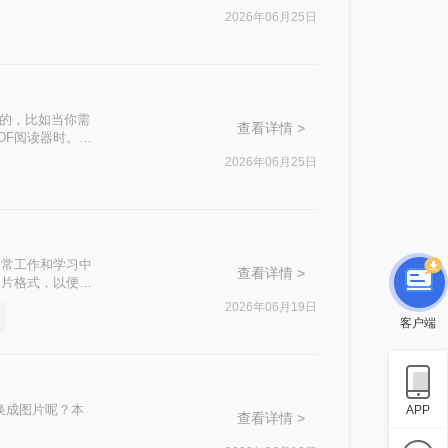
进其他图文混排的
2026年06月25日
的多种方法，帮
用的，比如当你需
查看详情 >
DF阅读器时。那
2026年06月25日
，在日常工作和学习中
查看详情 >
图片格式，以便更
下将详细介绍几
2026年06月19日
客户端
换成图片呢？本
APP
查看详情 >