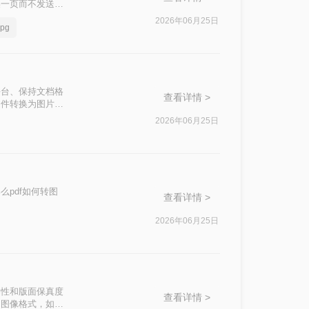
某一页而不发送整
格式稳定、兼容性
2026年06月25日
pg
T”成为一个高频
其跨平台、保持文档格
查看详情 >
文件转换为图片格
f转换成图片
2026年06月25日
骤和注意事项。
pdf如何转图
查看详情 >
2026年06月25日
台兼容性和版面保真度
查看详情 >
为图像格式，如