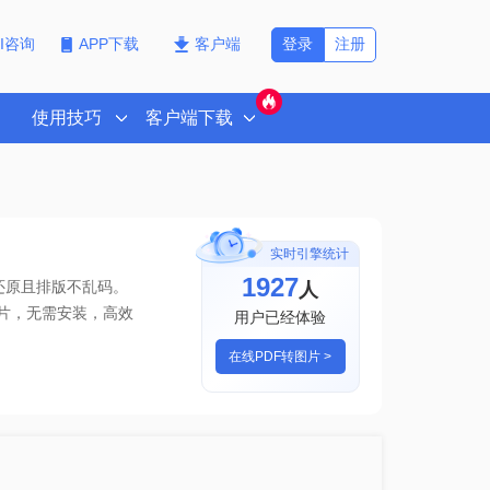
登录
注册
PI咨询
APP下载
客户端
使用技巧
客户端下载
实时引擎统计
1927
人
还原且排版不乱码。
片
，无需安装，高效
用户已经体验
在线PDF转图片 >