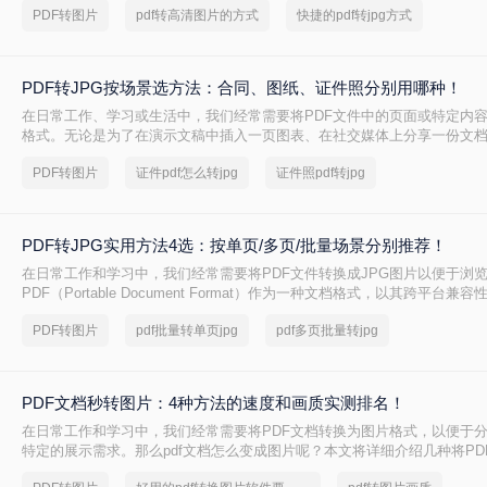
PDF转图片
pdf转高清图片的方式
快捷的pdf转jpg方式
PDF转JPG按场景选方法：合同、图纸、证件照分别用哪种！
在日常工作、学习或生活中，我们经常需要将PDF文件中的页面或特定内容
格式。无论是为了在演示文稿中插入一页图表、在社交媒体上分享一份文
了满足某些平台只支持图片上传的需求，PDF转JPG都是一项非常实用的
PDF转图片
证件pdf怎么转jpg
证件照pdf转jpg
PDF转JPG实用方法4选：按单页/多页/批量场景分别推荐！
在日常工作和学习中，我们经常需要将PDF文件转换成JPG图片以便于浏
PDF（Portable Document Format）作为一种文档格式，以其跨平台
护机制著称，但在某些情况下，我们更希望将其转换为JPG（Joint Photographi
PDF转图片
pdf批量转单页jpg
pdf多页批量转jpg
Group）格式的图片文件。那么如何把pdf怎么转换成jpg图片呢？本文将
法，帮助您轻松实现PDF到JPG的转换。
PDF文档秒转图片：4种方法的速度和画质实测排名！
在日常工作和学习中，我们经常需要将PDF文档转换为图片格式，以便于
特定的展示需求。那么pdf文档怎么变成图片呢？本文将详细介绍几种将PD
片的方法，帮助读者轻松应对这一需求。