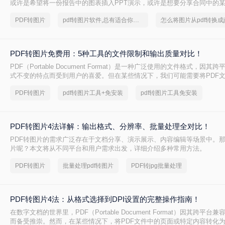
或许是希望将一份报告中的图表插入PPT演示，或许是想要分享合同中的
个文件，又或者是为了在社交媒体上展示一份精美的文档内容。PDF因其
PDF转图片
pdf转图片软件,总有适合你的方法
怎么将图片从pdf转换成j
强而成为文档分发的首选，但其不易编辑和截取的特性，也使得“PDF转JG
需求。
PDF转图片免费用：5种工具的文件限制和输出质量对比！
PDF（Portable Document Format）是一种广泛使用的文件格式，因
式不变的特点而受到用户的喜爱。但在某些情况下，我们可能需要将PDF
式，以便更方便地进行编辑、分享或嵌入到其他文档中。那么如何免费将pd
PDF转图片
pdf转图片工具+免安装
pdf转图片工具免安装
呢？本文将介绍几种免费将PDF转换成图片的方法，并详细解释其操作步
PDF转图片4法详解：输出格式、分辨率、批量处理全对比！
PDF转图片的需求广泛存在于文档分享、演示展示、内容编辑等场景中。那么
片呢？本文将从不同平台和用户需求出发，详细介绍多种常用方法。
PDF转图片
批量处理pdf转图片
PDF转jpg批量处理
PDF转图片4法：从格式选择到DPI设置的完整操作指南！
在数字文档的世界里，PDF（Portable Document Format）因其跨平
而备受推崇。然而，在某些情况下，将PDF文件中的页面或特定内容转化