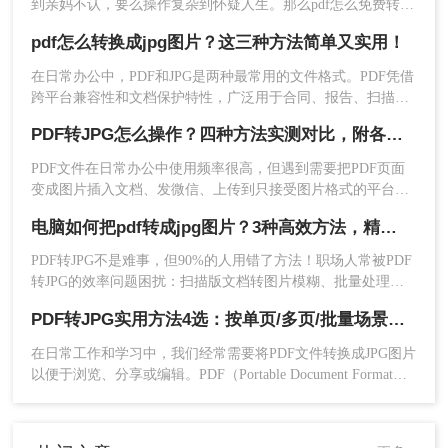
到亲妈不认，要么操作复杂到怀疑人生。那么pdf怎么免费转换
成图片呢？”作为深耕办公软件测评多年的博主，今天就给大家
pdf怎么转换成jpg图片？这三种方法简单又实用！
扒一扒免费且高效的PDF转图片方法，覆盖不同场景需求，看
完直接抄作业！
在日常办公中，PDF和JPG是两种最常用的文件格式。PDF凭借
跨平台兼容性和文档保护特性，广泛用于合同、报告、扫描件
的存储与传输；而JPG则以其通用性和易分享性，更适合网页
PDF转JPG怎么操作？四种方法实测对比，附各场景最优选！
展示、社交媒体发布和图像编辑。那么，PDF怎么转换成JPG图
片呢？本文将先给出三种方案的直观对比，再逐一拆解操作步
PDF文件在日常办公中使用频率很高，但遇到需要把PDF页面
7、解压文件
：找到下载的ZIP文件，右键点击
骤，您可根据使用频率、文件数量和隐私需求快速选择最合适
变成图片插入文档、发微信、上传到只接受图片格式的平台
的方法。
并选择“解压到当前文件夹”，即可获得所有的
时，就得做格式转换。不同方法在转换质量、操作效率、数据
电脑如何把pdf转成jpg图片？3种高效方法，精准转换不踩坑！
JPG图片。
安全方面差异很大——截图法可能模糊失真，在线工具有隐私
顾虑，专业软件又需要安装。选错方法不仅浪费时间，还可能
PDF转JPG不是难事，但90%的人用错了方法！职场人常被PDF
注意：
尽量选择知名度高、使用HTTPS加密的网
得到画质差的图片。
转JPG的效率问题困扰：扫描版文档转图片模糊、批量处理繁
站，以降低安全风险。下载后务必检查JPG图片的
琐、安全隐忧频发。作为深耕电脑办公软件测评6年的小编，我
清晰度是否满足要求。
PDF转JPG实用方法4选：按单页/多页/批量场景分别推荐！
见过太多人因方法不当浪费时间。
在日常工作和学习中，我们经常需要将PDF文件转换成JPG图片
方法二：使用Adobe Acrobat Pro DC（专业
以便于浏览、分享或编辑。PDF（Portable Document Format）
权威之选）
作为一种文档格式，以其跨平台兼容性和良好的文件保护机制
著称，但在某些情况下，我们更希望将其转换为JPG（Joint
Adobe Acrobat Pro DC是PDF格式的创始者和行业
Photographic Experts Group）格式的图片文件。那么如何把pdf