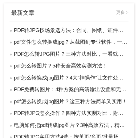
操作步骤：
最新文章
更多 >
1、打开文件
：启动Adobe Acrobat Pro DC，
PDF转JPG按场景选方法：合同、图纸、证件照分别用哪种！
点击“文件” -> “打开”，选择您要转换的PDF文
●
件。
pdf文件怎么转换成jpg？从截图到专业软件，一篇讲清楚！
●
PDF怎么转JPG图片？三种方法对比，一看就懂！
●
pdf怎么转图片？5种安全高效实测方法！
●
pdf怎么转换成jpg图片？4大“神操作”让文件处理效率飙升！
●
PDF免费转图片：4种方案的高清输出设置和无损转换要点！
●
pdf怎么转换成jpg图片？这三种方法简单又实用！
●
2、选择导出功能
：
PDF转JPG怎么操作？四种方法实测对比，附各场景最优选！
●
方法A
：在右侧的“工具”面板中，找到并
电脑如何把pdf转成jpg图片？3种高效方法，精准转换不踩坑！
●
点击“导出PDF”。
PDF转JPG实用方法4选：按单页/多页/批量场景分别推荐！
●