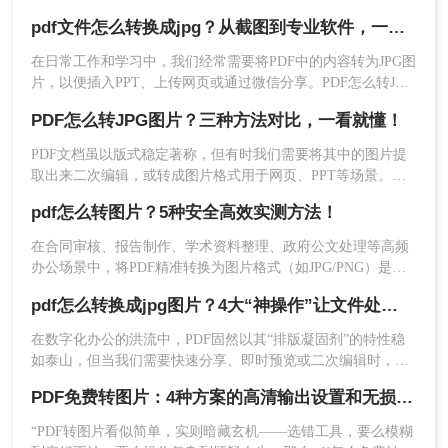
插入一页图表、在社交媒体上分享一份文档的截图，还是为了
pdf文件怎么转换成jpg？从截图到专业软件，一篇讲清楚！
满足某些平台只支持图片上传的需求，PDF转JPG都是一项非常
实用的技能
在日常工作和学习中，我们经常需要将PDF中的内容转为JPG图
片，以便插入PPT、上传网页或通过微信分享。PDF怎么转JPG
图片？本文先给出四种主流方案的对比结论，再逐一拆解操作
PDF怎么转JPG图片？三种方法对比，一看就懂！
步骤，您可根据使用频率、图片质量要求和操作习惯快速选择
5、开始转换
：点击“开始转换”按钮。网站将开
最适合的方法。
始上传并处理您的文件，请耐心等待。
PDF文档虽以版式稳定著称，但有时我们需要将其中的图片提
取出来二次编辑，或转成图片格式用于网页、PPT等场景。那
么，PDF怎么转JPG图片？本文先给出三种主流方案的对比结
pdf怎么转图片？5种安全高效实测方法！
论，再逐一拆解操作步骤，您可根据转换频率、图片质量要求
和隐私需求快速选择。
在合同审核、报告制作、学术资料整理、政府公文处理等高频
办公场景中，将PDF精准转换为图片格式（如JPG/PNG）是效
率刚需，却也是“翻车”重灾区：文字模糊、图片变形、分辨率
pdf怎么转换成jpg图片？4大“神操作”让文件处理效率飙升！
丢失、敏感信息泄露……更严峻的是，2026年国家网信办通报
多起因在线转换工具导致的企业核心数据泄露事件！
在数字化办公的洪流中，PDF固然以其“排版凝固剂”的特性稳
如泰山，但当我们需要快速分享、即时预览或二次编辑时，它
6、下载结果
：处理完成后，页面会显示下载
往往变成了一堵厚重的墙。将PDF“粉碎”重组为JPG图片，不仅
链接。点击“下载”按钮，将转换后的JPG图片
PDF免费转图片：4种方案的高清输出设置和无损转换要点！
是格式的跃迁，更是工作流的彻底解放。那么pdf怎么转换成
包（通常是ZIP压缩格式）保存到您的电脑。
jpg图片​呢？
“PDF转图片看似简单，实则暗藏玄机——选错工具，要么模糊