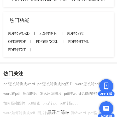
热门功能
PDF转WORD
丨
PDF转图片
丨
PDF转PPT
丨
方法B
：点击菜单栏的“文件” -> “导出到”
OFD转PDF
丨
PDF转EXCEL
丨
PDF转HTML
丨
-> “图像” -> “JPEG”。
PDF转TXT
丨
3、设置导出选项
：在弹出的对话框中，您可
以点击右下角的“齿轮”图标进行高级设置。
关键设置 - 分辨率(DPI)
：在这里可以设置输出
图片的分辨率。默认可能是150 DPI，对于屏
热门关注
幕显示足够。如果需要打印或保持极高清晰
pdf怎么转换成word
pdf怎么转换成jpg图片
word怎么转pdf
度，建议设置为300 DPI或更高。分辨率越
高，图片文件越大，细节越清晰。
word转pdf
压缩图片
怎么压缩图片
pdf转word免费的软件
4、执行导出
：点击“导出”按钮。
如何压缩图片
pdf解密
png转jpg
pdf转换ppt
5、选择保存位置
：在弹出的窗口中，为JPG
文件命名并选择保存位置，然后点击“保存”。
展开全部 ∨
word如何转换成pdf
图片转换格式
pdf如何转word
pdf格式转换
软件会自动将每一页PDF导出为一个单独的