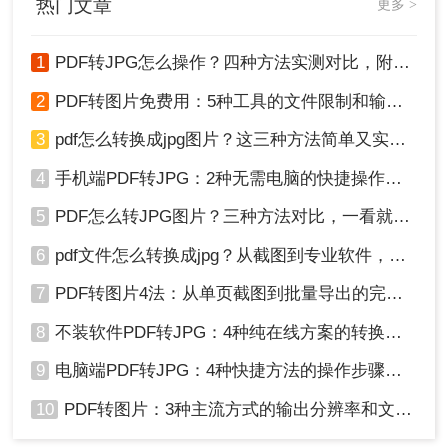
热门文章
更多 >
标准制定者，其功能最为强大和精准。如果您经常
怎么转换成jpg图片呢？本文将介绍几种实用的方法，帮助您轻
需要处理PDF，并且对转换质量有极高要求，这是
松实现PDF到JPG的转换。
不二之选。
1
PDF转JPG怎么操作？四种方法实测对比，附各场景最优选！
优点
2
PDF转图片免费用：5种工具的文件限制和输出质量对比！
极致质量
：转换质量最高，可以精确控制分辨
3
pdf怎么转换成jpg图片？这三种方法简单又实用！
率，完美保留原始布局、字体和图像。
功能全面
：不仅可以转换整个文档，还能选择
4
手机端PDF转JPG：2种无需电脑的快捷操作流程！
性地转换特定页面或区域。
高度安全
：所有操作在本地完成，无需上传，
5
PDF怎么转JPG图片？三种方法对比，一看就懂！
绝对保证文件隐私。
6
pdf文件怎么转换成jpg？从截图到专业软件，一篇讲清楚！
批量处理
：可以一次性转换大量PDF文件，极
大提升效率。
7
PDF转图片4法：从单页截图到批量导出的完整操作路径！
缺点
8
不装软件PDF转JPG：4种纯在线方案的转换效果和速度对比！
价格昂贵
：需要付费订阅，个人用户成本较
9
电脑端PDF转JPG：4种快捷方法的操作步骤和常见格式问题！
高。
10
PDF转图片：3种主流方式的输出分辨率和文件体积实测！
软件体积大
：安装包庞大，占用较多的系统资
源。