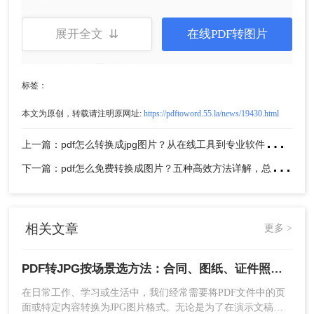
展开全文 ⇊
在线PDF转图片
3、上传PDF文件
：
标签：
点击“选择文件”按钮，从您的电脑中选择
本文为原创，转载请注明原网址:
https://pdftoword.55.la/news/19430.html
需要转换的PDF文件。
上
一篇：pdf怎么转换成jpg图片？从在线工具到专业软件，总有一款适合你！
下
一篇：pdf怎么免费转换成图片？五种高效方法详解，总有一款适合你！
或者，您也可以直接将PDF文件拖拽到网
页指定的区域。
相关文章
更多 >
4、设置转换选项
：如果有别的要求，可以自
定义一下转换设置。PDF文件可以转换成jpg、
PDF转JPG按场景选方法：合同、图纸、证件照分别用哪种！
jpeg、png、gif、bmp、wmf、tif、emf等多种
在日常工作、学习或生活中，我们经常需要将PDF文件中的页
格式的图片。
面或特定内容转换为JPG图片格式。无论是为了在演示文稿中