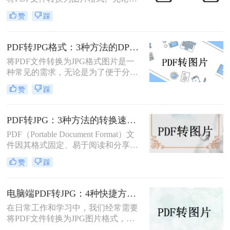
为了方便分享、嵌入演示文稿，还是
赞
踩
为了保护文档内容不被随意编辑，掌
握怎么把PDF转成图片都是一项非常
实用的技能。本文将详细介绍5种经
PDF转JPG格式：3种方法的DPI设置和清晰度调节技巧！
过验证的有效方法，帮助您根据不同
将PDF文件转换为JPG格式图片是一
场景选择最适合的解决方案。
种常见的需求，无论是为了便于分
享、编辑还是其他用途。那么PDF转
赞
踩
jpg格式图片怎么弄呢？本文将介绍一
些常用的方法。
PDF转JPG：3种方法的转换速度、清晰度和文件体积对比！
PDF（Portable Document Format）文
件因其格式固定、易于阅读和分享而
广受欢迎。然而，在某些情况下，我
赞
踩
们可能需要将PDF文件转换为JPG图
片格式，以便进行图像处理、在线分
享或嵌入到其他文档中。那么pdf怎么
电脑端PDF转JPG：4种快捷方法的操作步骤和常见格式问题！
转换成jpg呢？本文将介绍三种将PDF
在日常工作和学习中，我们经常需要
转换成JPG的实用方法。
将PDF文件转换为JPG图片格式，以
便于在网页上分享、在演示中插入或