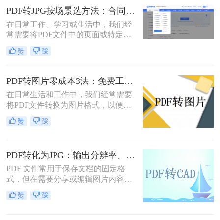
一页或多页转换为图片格式，比如
PDF转JPG按场景选方法：合同、图纸、证件照分别用哪种！
JPG或PNG，以方便在不同的应用场
在日常工作、学习或生活中，我们经
景中使用。那么pdf转图片怎么转呢？
常需要将PDF文件中的页面或特定内
本文将详细介绍几种常见的方法来帮
容转换为JPG图片格式。无论是为了
助您将PDF文件转换为图片。
赞
踩
在演示文稿中插入一页图表、在社交
媒体上分享一份文档的截图，还是为
了满足某些平台只支持图片上传的需
PDF转图片零成本3法：免费工具的转换精度和限制对比！
求，PDF转JPG都是一项非常实用的
在日常生活和工作中，我们经常需要
技能
将PDF文件转换为图片格式，以便于
分享、编辑或打印。那么怎么不花钱
赞
踩
把pdf转成图片呢？本文将介绍三种不
花钱将PDF转换成图片的方法，帮助
您轻松完成转换任务。
PDF转化为JPG：输出分辨率、色彩模式和压缩率的设置指南！
PDF 文件常用于保存文档的固定格
式，但在需要分享或编辑图片内容
时，JPG 格式更为灵活。那么pdf如何
赞
踩
转化为jpg呢？本文将详细介绍几种常
用的 PDF 转 JPG 方法，帮助你轻松