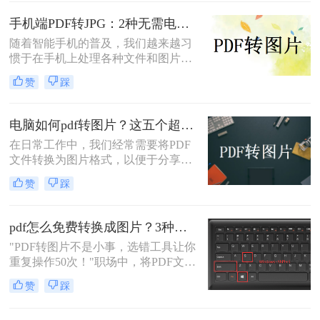
分享、插入演示文稿或进行图像编
pdf怎么转换成jpg图片呢？本文融合
辑。那么电脑上pdf怎么转换成图片
专业知识和实际案例，确保内容客观
手机端PDF转JPG：2种无需电脑的快捷操作流程！
呢？本文将全面介绍五种在电脑上将
中立，同时自然融入高效工具推荐，
随着智能手机的普及，我们越来越习
PDF转换为图片的高效方法，涵盖专
助您轻松应对办公挑战。
惯于在手机上处理各种文件和图片。
业软件、在线工具、命令行技巧等不
有时候，我们可能需要将PDF文件中
同解决方案。
赞
踩
的图片转换成JPG格式，以便在不同
的场合中使用。下面是一篇关于手机
怎么把pdf图片转换成jpg的文章，希
电脑如何pdf转图片？这五个超实用的方法一定要试试！
望对您有所帮助。
在日常工作中，我们经常需要将PDF
文件转换为图片格式，以便于分享、
编辑或打印。那么电脑如何pdf转图片
赞
踩
呢？本文将为您介绍五种高效的PDF
转图片方法，帮助您轻松完成转换任
务。
pdf怎么免费转换成图片？3种高效方法实测！
"PDF转图片不是小事，选错工具让你
重复操作50次！"职场中，将PDF文档
快速转为清晰图片是高频刚需——会
赞
踩
议截图、社交媒体配图、技术文档存
档，都需精准高效。然而，90%的办