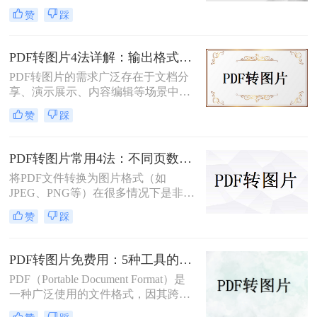
和版面保真度而备受推崇。然而，在
赞
踩
某些情况下，将PDF文件中的页面或
特定内容转化为图像格式，如JPEG或
PNG，可能更为实用，比如制作演示
PDF转图片4法详解：输出格式、分辨率、批量处理全对比！
文稿、社交媒体分享或整合进其他图
PDF转图片的需求广泛存在于文档分
文混排的设计中。那么pdf如何转成图
享、演示展示、内容编辑等场景中。
片呢？本文将详细介绍将PDF文件转
那么pdf如何转图片呢？本文将从不同
换为图片的多种方法，帮助你轻松完
赞
踩
平台和用户需求出发，详细介绍多种
成这一任务。
常用方法。
PDF转图片常用4法：不同页数文档的最优转换路径！
将PDF文件转换为图片格式（如
JPEG、PNG等）在很多情况下是非常
有用的，比如当你需要在网络上分享
赞
踩
文档的一部分内容，或者想要快速查
看某个页面而不打开PDF阅读器时。
那么pdf如何转换成图片呢？本文将介
PDF转图片免费用：5种工具的文件限制和输出质量对比！
绍几种常用的PDF转图片的方法。
PDF（Portable Document Format）是
一种广泛使用的文件格式，因其跨平
台、保持文档格式不变的特点而受到