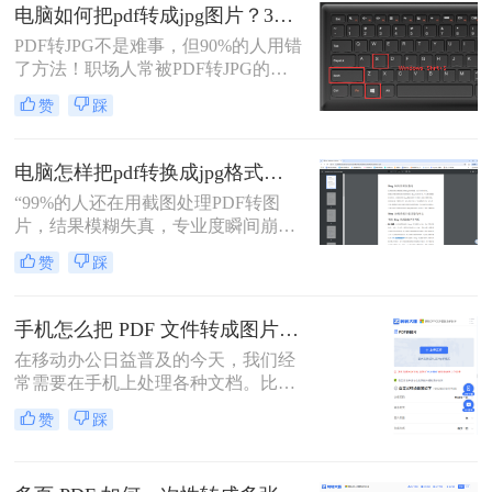
公族曾陷入“转换后模糊不清、手动
电脑如何把pdf转成jpg图片？3种高效方法，精准转换不踩坑！
调整耗时”的困境。
PDF转JPG不是难事，但90%的人用错
了方法！职场人常被PDF转JPG的效
率问题困扰：扫描版文档转图片模
赞
踩
糊、批量处理繁琐、安全隐忧频发。
作为深耕电脑办公软件测评6年的小
编，我见过太多人因方法不当浪费时
电脑怎样把pdf转换成jpg格式的图片？三大高效方法，精准保真一看就会！
间。
“99%的人还在用截图处理PDF转图
片，结果模糊失真，专业度瞬间崩
塌。”作为一名深耕电脑办公软件测
赞
踩
评多年的博主，小编每天都在与各种
文档格式打交道。我深知，对于职场
办公人群和自媒体创作者而言，将一
手机怎么把 PDF 文件转成图片？4种高效方法实测推荐
份精心制作的PDF报告、产品手册或
在移动办公日益普及的今天，我们经
设计稿，精准无误地转换为JPG图
常需要在手机上处理各种文档。比如
片，是嵌入PPT、上传网站或进行二
收到电子发票、合同或者学习资料是
次编辑的常见刚需。
赞
踩
PDF格式，但对方要求发送JPG图
片，或者为了方便在朋友圈、微信群
分享，我们需要将PDF页面提取为图