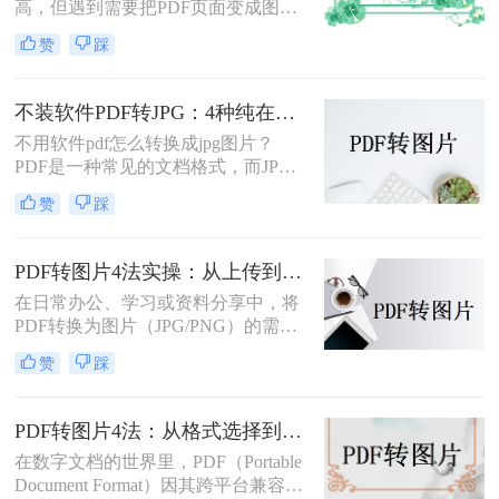
高，但遇到需要把PDF页面变成图片
插入文档、发微信、上传到只接受图
赞
踩
片格式的平台时，就得做格式转换。
不同方法在转换质量、操作效率、数
据安全方面差异很大——截图法可能
不装软件PDF转JPG：4种纯在线方案的转换效果和速度对比！
模糊失真，在线工具有隐私顾虑，专
不用软件pdf怎么转换成jpg图片？
业软件又需要安装。选错方法不仅浪
PDF是一种常见的文档格式，而JPG
费时间，还可能得到画质差的图片。
是一种常见的图片格式。有时候，我
赞
踩
们需要将PDF文件转换成JPG图片。
虽然市面上有很多PDF转JPG的软
件，但如果你不想使用这些软件，那
PDF转图片4法实操：从上传到下载的完整步骤和参数设置！
么你可以尝试以下方法。
在日常办公、学习或资料分享中，将
PDF转换为图片（JPG/PNG）的需求
十分常见。那么pdf怎么转图片呢？本
赞
踩
文将介绍多种实用方法，满足不同场
景需求。
PDF转图片4法：从格式选择到DPI设置的完整操作指南！
在数字文档的世界里，PDF（Portable
Document Format）因其跨平台兼容性