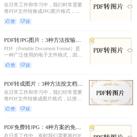
换。
在日常工作和学习中，我们时常需要
将PDF文件转换成JPG图片格式，以
便于在多种设备和平台上进行浏览和
赞
踩
分享。那么pdf怎么转换成jpg图片免
费呢？本文将介绍两种免费将PDF转
换成JPG图片的方法。
PDF转JPG图片：3种方法按输出质量和批量需求选择！
PDF（Portable Document Format）是
一种广泛使用的电子文件格式，因其
跨平台性和良好的排版效果而受到青
赞
踩
睐。然而，在某些情况下，我们可能
需要将PDF文件转换成JPG图片格
式，以便更方便地在不同设备或软件
PDF转成图片：3种方法按文档类型（纯文本/图文/扫描件）选择！
上进行查看和编辑。那么pdf怎么转换
在日常工作和学习中，我们经常需要
成jpg图片呢？本文将介绍四种常用的
将PDF文件转换成图片格式，以便于
将PDF文件转换为JPG图片的方法，
分享、打印或进行其他编辑操作。那
帮助您根据不同的需求选择最合适的
赞
踩
么pdf转成图片怎么转呢？本文将介绍
方式。
三种将PDF转成图片的方法。
PDF免费转JPG：4种方案的免费次数、文件限制和效果对照！
在日常工作中，有时我们需要将PDF