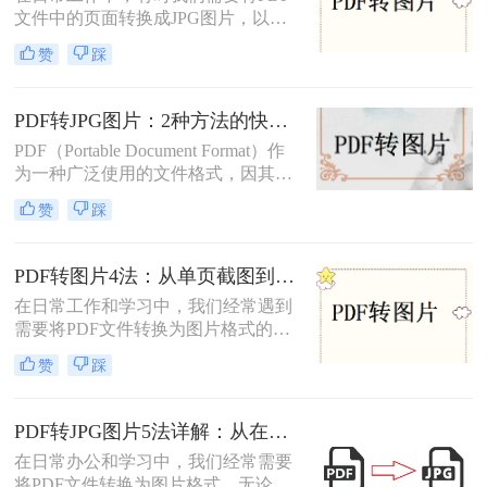
文件中的页面转换成JPG图片，以便
在不同的应用场景中使用。那么怎么
赞
踩
把pdf转换成jpg图片免费呢？本文将
介绍四种免费且高效的方法，帮助您
轻松完成PDF到JPG的转换。
PDF转JPG图片：2种方法的快捷操作和格式选择要点！
PDF（Portable Document Format）作
为一种广泛使用的文件格式，因其跨
平台、不易被篡改的特性而备受青
赞
踩
睐。然而，在某些情况下，我们可能
需要将PDF转换成JPG图片格式，以
便于在更多设备上查看、分享或进行
PDF转图片4法：从单页截图到批量导出的完整操作路径！
编辑。那么怎么将pdf转换成jpg图片
在日常工作和学习中，我们经常遇到
呢？本文将介绍两种将PDF转换成
需要将PDF文件转换为图片格式的情
JPG图片的方法，包括使用专业软件
况。无论是制作PPT素材、在社交媒
和在线转换工具，帮助大家轻松应对
赞
踩
体分享资料，还是在不方便打开PDF
这一需求。
阅读器的设备上查看内容，了解怎么
把PDF转成图片都是一项必备技能。
PDF转JPG图片5法详解：从在线工具到桌面端全路径对比！
本文将详细介绍4种实用的转换方
在日常办公和学习中，我们经常需要
法，帮助您快速掌握这项技能。
将PDF文件转换为图片格式。无论是