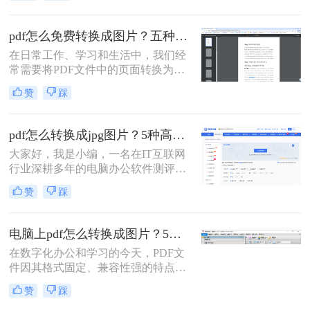
耕办公软件测评多年的博主，今天就
给大家扒一扒免费且高效的PDF转图
pdf怎么免费转换成图片？五种高效方法详解，总有一款适合你！
片方法，覆盖不同场景需求，看完直
在日常工作、学习和生活中，我们经
接抄作业！
常需要将PDF文件中的页面转换为图
片格式（如JPG、PNG）。无论是为
赞
踩
了在演示文稿中插入清晰的图表、在
社交媒体上分享内容，还是为了满足
某些平台只支持图片上传的需求，掌
pdf怎么转换成jpg图片？5种高效方法详解，告别繁琐操作！
握PDF转图片的技能都至关重要。然
大家好，我是小编，一名在IT互联网
而，面对网络上琳琅满目的转换工
行业深耕多年的电脑办公软件测评博
具，如何选择一款免费、安全且高效
主。在日常工作中，我经常收到用户
的方法成为了许多人的难题。
赞
踩
反馈：PDF文件里的图表或文字需要
快速转换为JPG图片，用于自媒体配
图、报告展示或资料存档，但转换过
电脑上pdf怎么转换成图片？5个常用有效方法，精准高效不踩坑！
程总是遇到格式错乱、操作复杂或隐
在数字化办公和学习的今天，PDF文
私泄露等问题。今天，我将结合多年
件因其格式固定、兼容性强的特点而
测评经验，为大家详细解析PDF怎么
广泛应用。但有时我们需要将PDF文
转换成JPG图片的常用方法，帮助您
赞
踩
件转换为图片格式，便于在社交媒体
精准提取信息，提升工作效率。那么