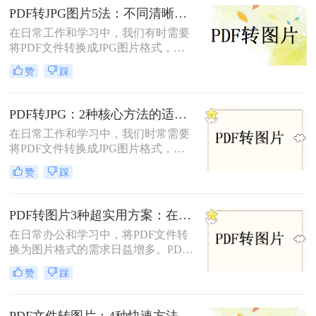
实现格式转换。
PDF转JPG图片5法：不同清晰度需求下的最优选择！
在日常工作和学习中，我们有时需要
将PDF文件转换成JPG图片格式，以
便于在社交媒体、网站或打印设备上
赞
踩
展示和分享。那么pdf怎么转换成jpg
图片​呢？本文将介绍五种将PDF转换
成JPG图片的方法。每种方法都有其
PDF转JPG：2种核心方法的适用场景和操作差异！
独特的优缺点和适用场景，用户可以
在日常工作和学习中，我们时常需要
根据自己的需求选择最合适的方法。
将PDF文件转换成JPG图片格式，以
便于在多种设备和平台上进行浏览、
赞
踩
编辑和分享。那么怎么把pdf转换成
jpg呢？本文将介绍两种将PDF转换成
JPG的方法。
PDF转图片3种超实用方案：在线、客户端、截图各自优势！
在日常办公和学习中，将PDF文件转
换为图片格式的需求日益增多。PDF
转图片不仅便于分享、保存和打印，
赞
踩
还能有效规避某些版权问题，提高阅
读体验。那么pdf怎么转图片呢？本文
将介绍三种常用的PDF转图片方法。
PDF文件转图片：4种快速方法的速度排名和操作步骤！