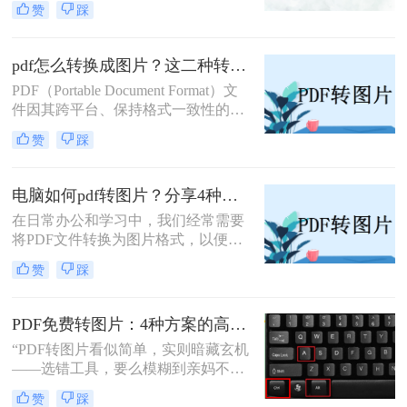
赞
踩
简单地打印出来。那么电脑怎么把pdf
转换成jpg图片呢？本文将介绍四种不
同的方法，帮助你在电脑上轻松完成
pdf怎么转换成图片？这二种转换方法较为实用！
PDF到JPG的转换。
PDF（Portable Document Format）文
件因其跨平台、保持格式一致性的特
性而被广泛使用。然而，在某些情况
赞
踩
下，我们可能希望将PDF内容转换为
图片格式，以便进行编辑、分享或打
印。那么pdf怎么转换成图片呢？本文
电脑如何pdf转图片？分享4种常见方法~！
将介绍两种将PDF转换成图片的方
在日常办公和学习中，我们经常需要
法。
将PDF文件转换为图片格式，以便更
好地进行分享、编辑或保存。那么电
赞
踩
脑如何pdf转图片呢？本文介绍四种常
见的PDF转图片的方法。
PDF免费转图片：4种方案的高清输出设置和无损转换要点！
“PDF转图片看似简单，实则暗藏玄机
——选错工具，要么模糊到亲妈不
认，要么操作复杂到怀疑人生。那么
赞
踩
pdf怎么免费转换成图片呢？”作为深