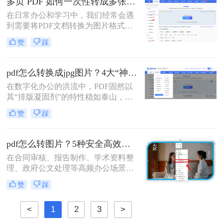
多页 PDF 如何一次性转成多张图片？高效方法全解析！
片。
在日常办公和学习中，我们经常会遇
到需要将PDF文档转换为图片格式的
情况，比如制作PPT素材、在社交媒
赞
踩
体分享资料，或者在不方便打开PDF
阅读器的设备上查看内容。当面对几
十页甚至上百页的PDF文件时，一页
pdf怎么转换成jpg图片？4大“神操作”让文件处理效率飙升！
页截图显然不现实。那么，多页 PDF
在数字化办公的洪流中，PDF固然以
如何一次性转成多张图片呢？本文将
其“排版凝固剂”的特性稳如泰山，但
为你推荐几种有效的方法，并附带详
当我们需要快速分享、即时预览或二
细的操作步骤和注意事项。
赞
踩
次编辑时，它往往变成了一堵厚重的
墙。将PDF“粉碎”重组为JPG图片，
不仅是格式的跃迁，更是工作流的彻
pdf怎么转图片？5种安全高效实测方法！
底解放。那么pdf怎么转换成jpg图片​
在合同审核、报告制作、学术资料整
呢？
理、政府公文处理等高频办公场景
中，将PDF精准转换为图片格式（如
赞
踩
JPG/PNG）是效率刚需，却也是“翻
车”重灾区：文字模糊、图片变形、
<
1
2
3
>
分辨率丢失、敏感信息泄露……更严
峻的是，2026年国家网信办通报多起