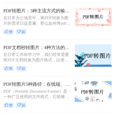
式，以其跨平台兼容性和良好的文件
保护机制著称，但在某些情况下，我
PDF转图片：3种主流方式的输出分辨率和文件体积实测！
们更希望将其转换为JPG（Joint
在日常办公场景中，将PDF转换为图
Photographic Experts Group）格式的图
片的需求日益普遍。那么如何将pdf转
片文件。那么如何把pdf怎么转换成
换成图片呢？本文精选三种主流方
jpg图片呢？本文将介绍几种实用的方
赞
踩
法，助您高效完成格式转换。
法，帮助您轻松实现PDF到JPG的转
换。
PDF文档秒转图片：4种方法的速度和画质实测排名！
在日常工作和学习中，我们经常需要
将PDF文档转换为图片格式，以便于
分享、编辑或满足特定的展示需求。
赞
踩
那么pdf文档怎么变成图片呢？本文将
详细介绍几种将PDF文档转换成图片
的方法，帮助读者轻松应对这一需
PDF转图片5种路径：在线端、客户端和截图法的效率对比！
求。
PDF（Portable Document Format）是
一种广泛使用的文件格式，它能够保
持文档格式不变，无论在哪种设备上
赞
踩
打开都能呈现出一致的效果。然而，
有时候我们可能需要将PDF文件中的