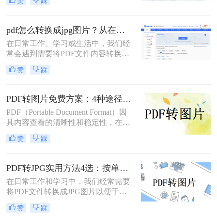
赞
踩
用户的喜爱。但在某些情况下，我们
可能需要将PDF文件转换为图片格
式，以便更方便地进行编辑、分享或
pdf怎么转换成jpg图片？从在线工具到专业软件，总有一款适合你！
嵌入到其他文档中。那么如何免费将
在日常工作、学习或生活中，我们经
pdf转换成图片呢？本文将介绍几种免
常会遇到需要将PDF文件内容转换为
费将PDF转换成图片的方法，并详细
JPG图片的场景。或许是希望将一份
解释其操作步骤和注意事项。
赞
踩
报告中的图表插入PPT演示，或许是
想要分享合同中的某一页而不发送整
个文件，又或者是为了在社交媒体上
PDF转图片免费方案：4种途径的免费额度和隐藏限制！
展示一份精美的文档内容。PDF因其
PDF（Portable Document Format）因
格式稳定、兼容性强而成为文档分发
其内容查看的清晰性和稳定性，在日
的首选，但其不易编辑和截取的特
常工作和学习中得到了广泛应用。然
性，也使得“PDF转JGT”成为一个高
赞
踩
而，在某些情况下，我们可能需要将
频需求。
PDF文件转换为图片格式，以便更灵
活地编辑、分享或用于其他特殊用
PDF转JPG实用方法4选：按单页/多页/批量场景分别推荐！
途。那么pdf转图片怎么转免费呢？以
在日常工作和学习中，我们经常需要
下将详细介绍几种免费将PDF转换为
将PDF文件转换成JPG图片以便于浏
图片的方法，帮助用户轻松实现格式
览、分享或编辑。PDF（Portable
转换。
赞
踩
Document Format）作为一种文档格