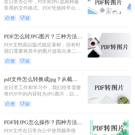
在日常办公中，PDF和JPG是两种最
常用的文件格式。PDF凭借跨平台兼
容性和文档保护特性，广泛用于合
赞
踩
同、报告、扫描件的存储与传输；而
JPG则以其通用性和易分享性，更适
合网页展示、社交媒体发布和图像编
PDF怎么转JPG图片？三种方法对比，一看就懂！
辑。那么，PDF怎么转换成JPG图片
PDF文档虽以版式稳定著称，但有时
呢？本文将先给出三种方案的直观对
我们需要将其中的图片提取出来二次
比，再逐一拆解操作步骤，您可根据
编辑，或转成图片格式用于网页、
使用频率、文件数量和隐私需求快速
赞
踩
PPT等场景。那么，PDF怎么转JPG图
选择最合适的方法。
片？本文先给出三种主流方案的对比
结论，再逐一拆解操作步骤，您可根
pdf文件怎么转换成jpg？从截图到专业软件，一篇讲清楚！
据转换频率、图片质量要求和隐私需
在日常工作和学习中，我们经常需要
求快速选择。
将PDF中的内容转为JPG图片，以便
插入PPT、上传网页或通过微信分
赞
踩
享。PDF怎么转JPG图片？本文先给
出四种主流方案的对比结论，再逐一
拆解操作步骤，您可根据使用频率、
PDF转JPG怎么操作？四种方法实测对比，附各场景最优选！
图片质量要求和操作习惯快速选择最
PDF文件在日常办公中使用频率很
适合的方法。