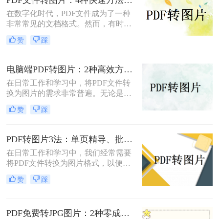
在数字化时代，PDF文件成为了一种
非常常见的文档格式。然而，有时候
我们需要将PDF文件转换为图片格
赞
踩
式，以便于在网页或者其他媒体上使
用。那么，PDF文件怎样转图片呢？
本文将为您介绍几种简单、快速且高
电脑端PDF转图片：2种高效方法的详细操作和参数配置!
效的转换方法。
在日常工作和学习中，将PDF文件转
换为图片的需求非常普遍。无论是为
了方便分享、展示还是进一步处理，
赞
踩
掌握几种高效的PDF转图片方法都是
非常有用的。那么电脑上怎么把pdf转
图片呢？本文将详细介绍两种常见的
PDF转图片3法：单页精导、批量快导、截图应急各取所需！
电脑上PDF转图片方法，帮助用户轻
在日常工作和学习中，我们经常需要
松完成文件格式转换。
将PDF文件转换为图片格式，以便进
行分享、打印或进一步的图像处理。
赞
踩
那么怎么把pdf转图片呢？本文将介绍
三种将PDF转为图片的方法。每种方
法都有其特点和适用场景，您可以根
PDF免费转JPG图片：2种零成本方案的转换效果和限制！
据实际需求选择合适的方法进行转