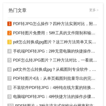
因在线转换工具导致的企业核心数据
泄露事件！
热门文章
更多 >
1
PDF转JPG怎么操作？四种方法实测对比，附各场景最优选！
2
PDF转图片免费用：5种工具的文件限制和输出质量对比！
3
pdf怎么转换成jpg图片？这三种方法简单又实用！
4
手机端PDF转JPG：2种无需电脑的快捷操作流程！
5
PDF怎么转JPG图片？三种方法对比，一看就懂！
6
pdf文件怎么转换成jpg？从截图到专业软件，一篇讲清楚！
7
PDF转图片4法：从单页截图到批量导出的完整操作路径！
8
不装软件PDF转JPG：4种纯在线方案的转换效果和速度对比！
9
电脑端PDF转JPG：4种快捷方法的操作步骤和常见格式问题！
10
PDF转图片：3种主流方式的输出分辨率和文件体积实测！