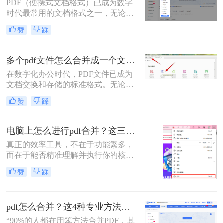
多用户却不知从何下手，或者使用的
PDF（便携式文档格式）已成为数字
工具不够高效、安全。
时代最常用的文档格式之一，无论是
学术论文、商务报告、电子书还是官
赞
踩
方文件，PDF都能保持原始格式在不
同设备上的一致性。然而，在日常工
作和学习中，我们常常需要将多个
多个pdf文件怎么合并成一个文件？从新手到高手的完整指南！
PDF文件合并成一个，以方便管理、
在数字化办公时代，PDF文件已成为
分享或打印。那么怎么把多个pdf文件
文档交换和存储的标准格式。无论是
合并成一个呢？本文将全面解析多种
学术研究、工作报告还是法律文件，
PDF合并方法，帮助您根据具体需求
赞
踩
我们经常需要将多个PDF文件整合为
选择最合适的解决方案。
一个完整的文档。然而，许多人在面
对这一需求时常常感到困惑。那么多
电脑上怎么进行pdf合并？这三招，让你十分钟从小白变高手！
个pdf文件怎么合并成一个文件呢？本
真正的效率工具，不在于功能繁多，
文将详细介绍七种常用且高效的PDF
而在于能否精准理解并执行你的核心
合并方法，涵盖不同平台、使用场景
意图。“小编，快帮帮我！明早汇报
和技术水平，助您轻松应对各种PDF
赞
踩
用的方案，十几份PDF还散着，甲方
处理需求。
爸爸要一个合并文件，我快急疯
了！”深夜十一点，收到粉丝小陈的
pdf怎么合并？这4种专业方法，让你效率翻倍！
紧急求助。
“90%的人都在用笨方法合并PDF，其