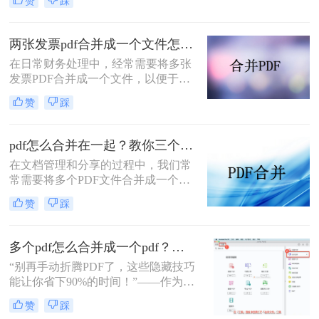
赞
踩
怎么合并到一起呢？本文将介绍三种
常用的PDF合并方法。
两张发票pdf合并成一个文件怎么弄？掌握这3种方法轻松合并！
在日常财务处理中，经常需要将多张
发票PDF合并成一个文件，以便于归
档、分享或打印。那么两张发票pdf合
赞
踩
并成一个文件怎么弄呢？本文将介绍
三种将两张发票PDF合并成一个文件
的方法。
pdf怎么合并在一起？教你三个好用办法！
在文档管理和分享的过程中，我们常
常需要将多个PDF文件合并成一个单
一的文件，以简化发送、存储或打印
赞
踩
的过程。无论是为了创建综合报告、
整合学习资料还是整理合同文档，掌
握pdf怎么合并在一起是一项非常实用
多个pdf怎么合并成一个pdf？小编亲测高效方法大公开！
的技能。本文将介绍三种不同的PDF
“别再手动折腾PDF了，这些隐藏技巧
合并方法。
能让你省下90%的时间！”——作为从
事电脑办公软件测评多年的博主，小
赞
踩
编经常收到读者关于PDF合并的求