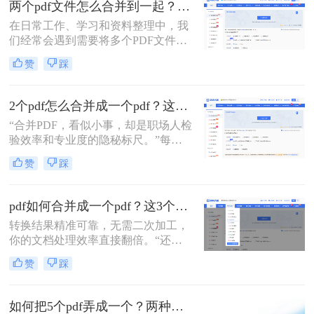
两个pdf文件怎么合并到一起？一篇涵盖所有主流方法的终极指南！
一个PDF文件里？”
在日常工作、学习和资料整理中，我
们经常会遇到需要将多个PDF文件合
并为一个的情况。无论是整合多个章
赞
踩
节的电子书、汇总一份报告的各个部
分，还是将扫描的图片合并为一个
PDF文档，掌握高效、可靠的PDF合
2个pdf怎么合并成一个pdf？这3个方法让你效率翻倍，安全省心！
并技能至关重要。市面上有许多工具
“合并PDF，看似小事，却是职场人检
可以实现这一功能，但各有优劣。那
验效率和专业度的隐秘标尺。”每到
么两个pdf文件怎么合并到一起呢？本
月底汇总报告、项目结案需整合多方
文将为您详细介绍四种主流且有效的
赞
踩
资料，或是自媒体朋友整理拍摄脚本
方法，从在线工具的便捷到专业软件
与合同，你是否也对着电脑上零散的
的强大，助您轻松应对各种合并需
PDF文档感到头疼？手动复制粘贴？
求。
pdf如何合并成一个pdf？这3个免费高效方法，职场人必须掌握！
格式全乱。
转换结果精准可靠，无需二次加工，
你的文档处理效率直接翻倍。“还在
为合并几十个PDF报告而头疼？你浪
赞
踩
费在重复操作上的时间，够你学一个
新技能了。”作为在电脑办公软件测
评领域深耕多年的小编，我见过太多
如何把5个pdf弄成一个？两种实用方法详解分享！
职场朋友被基础的文档处理问题绊住