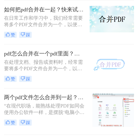
移动应用，助您轻松应对各类合并需
求。
如何把pdf合并在一起？快来试试这3种合并方法！
在日常工作和学习中，我们经常需要
将多个PDF文件合并为一个，以便于
查阅和分享。那么如何把pdf合并在一
赞
踩
起呢？本文将介绍三种常用的PDF合
并方法。
pdf怎么合并在一个pdf里面？这二种合并方法了解下！
在处理文档、报告或资料时，经常需
要将多个PDF文件合并为一个，以便
于查阅和管理。那么pdf怎么合并在一
赞
踩
个pdf里面呢？本文将介绍两种将多个
PDF合并为一个的方法。
两个pdf文件怎么合并到一起？3分钟教会你5种专业方法，最后一招绝了！
“在现代职场，能熟练处理PDF如同会
使用办公软件一样，是摆脱‘电脑小
白’标签、提升个人效率的隐形核心竞
赞
踩
争力。”——小编“领导刚把项目合同
的补充条款发过来，是另一个PDF，