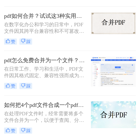
助。今天，我就结合多年经验，分享
多个PDF怎么合并成一个PDF的常用
pdf如何合并？试试这3种实用合并方法！
方法，帮你解决操作繁琐、安全隐忧
等核心困扰。那么多个pdf怎么合并成
在数字化办公和学习的日常中，PDF
一个pdf呢？本文基于真实测试和数
文件因其跨平台兼容性和不可篡改性
据，确保专业可信，助你快速掌握实
而广受欢迎。然而，当需要处理多个
赞
踩
用技能。
PDF文件时，将它们合并成一个文件
往往能带来诸多便利。那么pdf如何合
并呢？本文将介绍三种合并PDF文件
pdf怎么免费合并为一个文件？五种免费合并方法详解！
的方法。
在日常工作、学习和生活中，PDF文
件因其格式固定、兼容性强而成为文
档交换的主流格式。然而，我们经常
赞
踩
遇到需要将多个PDF文件合并为一个
的情况，比如整理报告、汇总资料或
提交组合文档。虽然市面上有众多付
如何把4个pdf文件合成一个pdf？这3种合成方法请务必学会！
费软件提供PDF编辑功能，但免费方
在处理PDF文件时，经常需要将多个
案同样能高效完成任务。那么pdf怎么
文件合并为一个，以便于查阅、分享
免费合并为一个文件呢？本文将系统
或存储。那么如何把4个pdf文件合成
介绍五种免费合并PDF文件的方法，
赞
踩
一个pdf呢？本文将介绍三种将4个
涵盖在线工具、桌面软件、命令行及
PDF文件合成一个PDF的高效方法。