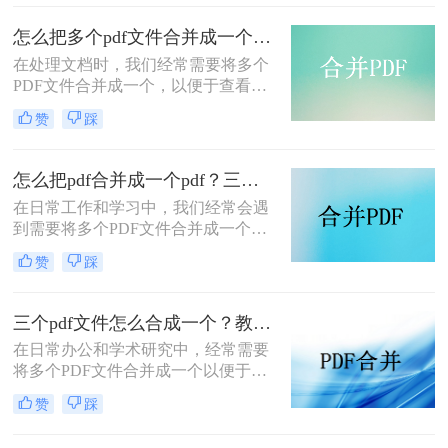
种将多个PDF文件合并成一个的方
法，帮助您轻松完成PDF文件的合并
怎么把多个pdf文件合并成一个？试试看这二种转换方式！
任务。
在处理文档时，我们经常需要将多个
PDF文件合并成一个，以便于查看、
传输和存档。那么怎么把多个pdf文件
赞
踩
合并成一个呢？本文将介绍两种常用
的PDF合并方法，帮助您高效地完成
PDF合并任务。
怎么把pdf合并成一个pdf？三种方法教你快速合并pdf！
在日常工作和学习中，我们经常会遇
到需要将多个PDF文件合并成一个文
件的需求。无论是为了整理资料、简
赞
踩
化分享流程，还是为了更方便地阅读
和管理，PDF合并都是一个非常实用
的功能。那么怎么把pdf合并成一个
三个pdf文件怎么合成一个？教你4种大家都在用方法！
pdf呢？以下将详细介绍几种常用的
在日常办公和学术研究中，经常需要
PDF合并方法，帮助您轻松实现这一
将多个PDF文件合并成一个以便于管
目标。
理和分享。那么三个pdf文件怎么合成
赞
踩
一个呢？本文将介绍四种将三个PDF
文件合成一个的实用方法。