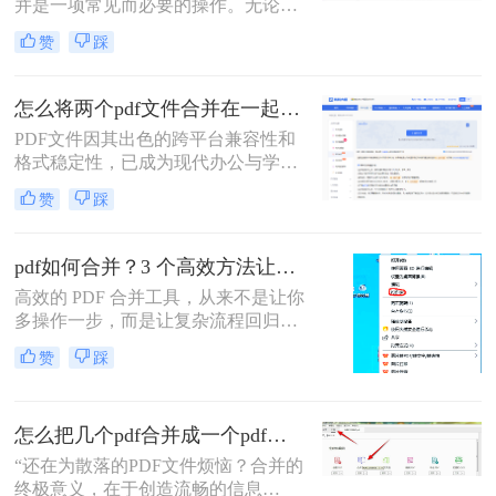
并是一项常见而必要的操作。无论是
整理报告、合并多个章节的电子书，
赞
踩
还是将扫描件整合为一份完整文档，
PDF合并功能都显得至关重要。然
而，面对市场上琳琅满目的工具和方
怎么将两个pdf文件合并在一起？五大方法全面解析！
法，许多用户往往感到困惑：哪种方
PDF文件因其出色的跨平台兼容性和
法最快捷？哪种最安全？怎么合并pdf
格式稳定性，已成为现代办公与学术
文件=
交流中不可或缺的文件格式。然而，
赞
踩
当我们面对需要整合多个PDF文档的
情况时，如何高效、安全地完成合并
任务就成为了一个常见挑战。
pdf如何合并？3 个高效方法让办公效率翻倍！
高效的 PDF 合并工具，从来不是让你
多操作一步，而是让复杂流程回归简
单本质。职场中，谁没遇到过需要将
赞
踩
多个 PDF 文件合并的场景？项目报告
的分散章节、客户资料的零散文档、
自媒体素材的拆分文件，都需要快速
怎么把几个pdf合并成一个pdf文件？合并文件的四大高效秘籍，总有一款适合你！
整合为完整文档。
“还在为散落的PDF文件烦恼？合并的
终极意义，在于创造流畅的信息