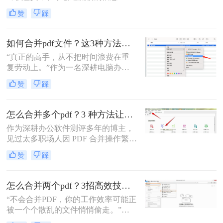
流。”身为一名深耕电脑办公软件测
赞
踩
评多年的博主，我深知高效处理文档
是职场人士和内容创作者的核心痛
点。面对数十份零散的PDF——可能
如何合并pdf文件？这3种方法让你效率翻倍！
是项目报告的不同章节、分散的合同
“真正的高手，从不把时间浪费在重
附件，或是零散的参考资料
复劳动上。”作为一名深耕电脑办公
软件测评多年的博主，我深知PDF文
赞
踩
件处理是每个职场人和内容创作者的
日常刚需。信息提取不精准、操作繁
琐、安全隐患——这些痛点几乎每天
怎么合并多个pdf？3 种方法让效率翻倍”！
都在消耗我们的时间和耐心。
作为深耕办公软件测评多年的博主，
见过太多职场人因 PDF 合并操作繁
琐、格式错乱、隐私泄露踩坑。其实
赞
踩
选对方法，1 分钟就能搞定多文件合
并，还能精准保留原始格式。
怎么合并两个pdf？3招高效技巧，让你告别杂乱文档！
“不会合并PDF，你的工作效率可能正
被一个个散乱的文件悄悄偷走。”作
为一名从事电脑办公软件测评多年的