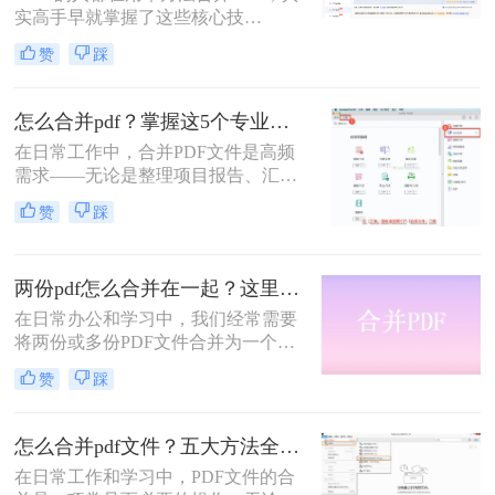
实高手早就掌握了这些核心技
巧。”作为一名在电脑办公软件领域
赞
踩
深耕多年的测评博主，每天都会收到
大量关于PDF处理的咨询。其
中，“PDF怎么合并”这个问题出现的
怎么合并pdf？掌握这5个专业方法，效率提升300%！
频率高居不下。这看似简单的操作，
在日常工作中，合并PDF文件是高频
却实实在在地困扰着众多职场人：报
需求——无论是整理项目报告、汇总
告整合、资料归档、方案提交……每
客户资料，还是准备学术论文。但许
一次低效的手动处理，都在悄悄吞噬
赞
踩
多人仍在用低效、有风险的方法处理
你的时间与耐心。
这一问题。那么怎么合并pdf呢？作为
一名深耕办公软件测评多年的博主，
两份pdf怎么合并在一起？这里分享4个合并方法！
我今天为你带来一份系统、专业的
PDF合并指南，助你告别效率低下与
在日常办公和学习中，我们经常需要
安全隐患。
将两份或多份PDF文件合并为一个，
以便于查阅、分享和存储。那么两份
赞
踩
pdf怎么合并在一起呢？本文将介绍四
种将两份PDF合并的高效方法，帮助
您轻松完成PDF合并任务。
怎么合并pdf文件？五大方法全解析！
在日常工作和学习中，PDF文件的合