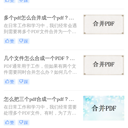
赞
踩
件可以方便我们管理和分享信息，提
高工作效率。那么两个PDF怎么合并
呢？本文将为您介绍几种简单易行的
多个pdf怎么合并成一个pdf？分享简单易操作的三种方法！
方法，帮助您轻松合并两个PDF文
在日常工作和学习中，我们经常会遇
件。
到需要将多个PDF文件合并为一个的
情况。例如，你可能需要将多个章节
赞
踩
的PDF文件合并为一个完整的书籍，
或者将多个报告的PDF文件合并为一
个总的报告。下面，我将为你详细介
几个文件怎么合成一个PDF？这三种操作方法十分简单!！
绍多个PDF怎么合并成一个PDF。
PDF通常用于工作，但如果有两个文
件需要同时合并怎么办？如何几个文
件怎么合成一个PDF？如果你想将多
赞
踩
个PDF文件合并成一个PDF文件，那
么你可以使用第三方工具。在这里，
我想与大家分享PDF合并的方法技
怎么把三个pdf合成一个pdf？教你三招轻松摆平！
巧。
在日常工作和学习中，我们经常需要
处理多个PDF文件。有时，为了方便
查阅和分享，我们可能希望将这些
赞
踩
PDF文件合并成一个。下面将详细介