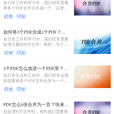
在日常工作和学习中，我们经常需要
将多个PDF文件合并成一个，以便于
查阅、分享或存档。那么怎么把3个
赞
踩
PDF文件合成一个呢？本文将介绍三
种将三个PDF文件合并为一个的实用
方法，帮助读者轻松应对这一需求。
如何将3个PDF合成1个PDF？教你二种方法快速合并！
在日常工作和学习中，我们经常需要
处理大量的PDF文件。有时，为了方
便查阅和传输，我们可能需要将多个
赞
踩
PDF文件合并成一个。本文将介绍如
何将3个PDF合成1个PDF，帮助读者
轻松实现文件合并的需求。
5个PDF怎么放进一个PDF里？教你3种简单的方法！
在日常生活和工作中，我们经常会遇
到需要将多个PDF文件合并为一个的
情况。这样做不仅方便了文件的存储
赞
踩
和传输，也提高了阅读效率。那么5
个PDF怎么放进一个PDF里呢？下面
将介绍三种将5个PDF放进一个PDF里
PDF怎么6张合并为一页？快来看看这二种方法！
的方法，帮助读者轻松完成合并任
在处理PDF文件时，有时我们需要将
务。