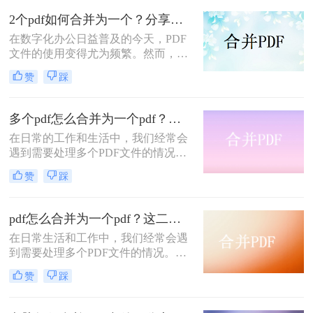
更好地管理和分享信息。那么，两个
2个pdf如何合并为一个？分享三种方法帮助你解决！
PDF如何合并呢？本文将为您介绍几
在数字化办公日益普及的今天，PDF
种常见且实用的方法。
文件的使用变得尤为频繁。然而，有
时候我们可能会遇到需要将两个或多
赞
踩
个PDF文件合并为一个的情况，以便
于更好地管理、分享或打印。那么，
2个pdf如何合并为一个呢？本文将为
多个pdf怎么合并为一个pdf？这三种方法可以试一试！
您详细介绍几种实用的方法。
在日常的工作和生活中，我们经常会
遇到需要处理多个PDF文件的情况。
为了方便查阅、分享或存储，将多个
赞
踩
PDF文件合并成一个单独的PDF文件
成为了一个常见的需求。那么多个pdf
怎么合并为一个pdf呢？本文将为您介
pdf怎么合并为一个pdf？这二种方法都可以合并！
绍三种实用的方法，帮助您轻松实现
在日常生活和工作中，我们经常会遇
多个PDF文件的合并。
到需要处理多个PDF文件的情况。有
时，为了更方便地查阅、分享或存
赞
踩
储，我们会希望将这些分散的PDF文
件合并成一个单独的PDF文件。本文
将详细介绍pdf怎么合并为一个pdf，