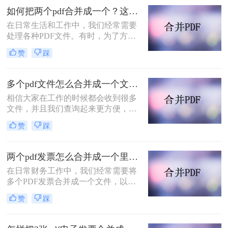
PDF怎么合并在一起呢？本文将为您
如何把两个pdf合并成一个？这两个方法就够用啦!
介绍几种常见的合并PDF文件的方
在日常生活和工作中，我们经常需要
法，帮助您轻松完成这项任务。
处理各种PDF文件。有时，为了方便
查阅或存档，我们可能希望将多个
赞
踩
PDF文件合并成一个。本文将详细介
绍如何把两个pdf合并成一个，帮助读
者轻松实现这一需求。
多个pdf文件怎么合并成一个文件？教你二招轻松摆平！
相信大家在工作的时候都会收到很多
文件，并且我们查询起来更方便，对
某些文件进行了综合和归纳，因此，
赞
踩
当某些同类文件PDF文档希望将它们
全部放入同一PDF文档，这对我们的
工作是有益的，工作效率也会大大提
两个pdf发票怎么合并成一个里面？分享合并pdf的二个方法！
高，所以，怎样才能把多个PDF文件
在日常财务工作中，我们经常需要将
迅速合并为一个PDF文件？今日小编
多个PDF发票合并成一个文件，以便
推荐一种非常有效的合并多个pdf文档
于管理和归档。那么两个PDF发票怎
方法，帮助您快速实现多个pdf文件怎
赞
踩
么合并成一个里面呢？下面将介绍两
么合并成一个文件！
种简单实用的方法，帮助你轻松将两
个PDF发票合并成一个文件。