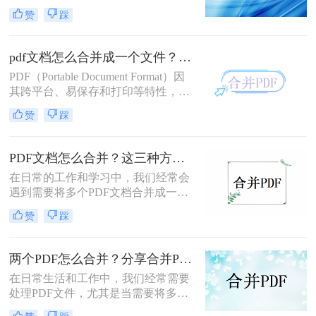
情况。这种需求在整理报告、收集资
赞
踩
料或准备演示文稿时尤为常见。合并
后的PDF文件不仅便于管理和分享，
还能提高查阅效率。那么如何pdf文件
pdf文档怎么合并成一个文件？这二种操作方法十分简单！
合并成一个呢？下面，我们将介绍几
PDF（Portable Document Format）因
种简单有效的方法，帮助您轻松地将
其跨平台、易保存和打印等特性，成
多个PDF文件合并成一个。
为了文档传输和阅读的重要格式。在
赞
踩
日常工作中，我们经常需要将多个
PDF文档合并成一个文件，以便于查
阅和管理。那么pdf文档怎么合并成一
PDF文档怎么合并？这三种方法分享给你！
个文件呢？以下，我将为您介绍两种
在日常的工作和学习中，我们经常会
常用的PDF合并方法。
遇到需要将多个PDF文档合并成一个
的情况。这种需求在整理报告、收集
赞
踩
资料或准备演示文稿时尤为常见。那
么PDF文档怎么合并呢？下面，我们
将介绍三种高效的方法，帮助您轻松
两个PDF怎么合并？分享合并PDF的三个方法！
地将多个PDF文档合并成一个。
​在日常生活和工作中，我们经常需要
处理PDF文件，尤其是当需要将多个
PDF文件合并为一个时。合并PDF文