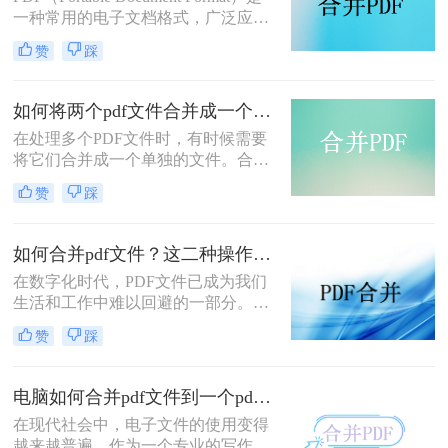
个PDF文件。
一种常用的电子文档格式，广泛应用
于电子书、合同、报告等场景。有
赞
踩
时，我们可能需要将多个PDF文档合
并为一个文件，以方便阅读或打印。
那么，如何把pdf文档合并在一起呢？
如何将两个pdf文件合并成一个？这三个方法就够用啦！
下面我们将为您介绍合并PDF文档的
​在处理多个PDF文件时，有时候需要
详细步骤与技巧。
将它们合并成一个单独的文件。合并
PDF文件可以帮助您更好地组织文
赞
踩
件、简化文档管理和提高工作效率。
那么如何将两个pdf文件合并成一个
呢？本文将介绍三种实用的方法，帮
如何合并pdf文件？这二种操作方法十分简单！
助您将两个PDF文件合并成一个。
在数字化时代，PDF文件已成为我们
生活和工作中难以回避的一部分。然
而，有时我们会遇到需要合并多个
赞
踩
PDF文件的情况，比如需要把多个章
节的电子书合并成一个完整的文件，
或者将多个报告整合成一个统一的文
电脑如何合并pdf文件到一个pdf？这二招分分钟解决！
档。那么，如何合并PDF文件呢？本
在现代社会中，电子文件的使用变得
文将为你介绍二种省时高效的解决方
越来越普遍。作为一个专业的写作专