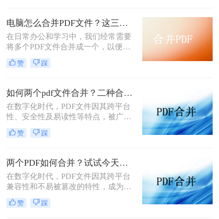
PDF合并成一个文件的方法，帮助您
高效完成文件整合。
电脑怎么合并PDF文件？这三种方法不要错过！
在日常办公和学习中，我们经常需要
将多个PDF文件合并成一个，以便于
统一管理和分享。那么电脑怎么合并
赞
踩
PDF文件呢？本文将介绍几种在电脑
上合并PDF文件的方法，帮助您轻松
实现文件整合。
如何两个pdf文件合并？二种合并方法任你选择！
在数字化时代，PDF文件因其跨平台
性、安全性及易读性等特点，被广泛
用于各种场景，如工作汇报、学术研
赞
踩
究、资料共享等。然而，有时我们需
要将多个PDF文件合并成一个，以便
于统一管理和传阅。本文将详细介绍
两个PDF如何合并？试试今天这两个方法！
如何两个pdf文件合并，帮助您轻松完
在数字化时代，PDF文件因其跨平台
成这一任务。
兼容性和不易被篡改的特性，成为了
我们工作、学习和生活中不可或缺的
赞
踩
一部分。然而，有时候我们需要将两
个或多个PDF文件合并成一个，以便