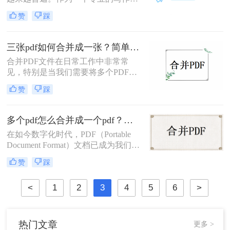
案。
家，你可能经常需要合并多个PDF文
赞
踩
件成一个PDF文件。那么，电脑如何
合并pdf文件到一个pd呢？本文将为您
介绍二种简单而高效的方法。
三张pdf如何合并成一张？简单易操作的3个方法！
合并PDF文件在日常工作中非常常
见，特别是当我们需要将多个PDF文
件合为一张时。那么，三张pdf如何合
赞
踩
并成一张呢？本文将介绍三种简便方
法，帮助你快速合并三个PDF文件为
一张，让工作更加便捷高效。
多个pdf怎么合并成一个pdf？学会这3招，1分钟轻松搞定！
在如今数字化时代，PDF（Portable
Document Format）文档已成为我们生
活和工作中最常见的文件格式之一。
赞
踩
不论是在学术、商务还是日常生活
中，我们经常会遇到需要将多个PDF
<
1
2
3
4
5
6
>
文件合并成一个的情况。那么多个pdf
怎么合并成一个pdf呢？本文将提供一
份详细的操作指南，帮助您轻松合并
多个PDF文件，并提供一些实用技
热门文章
更多 >