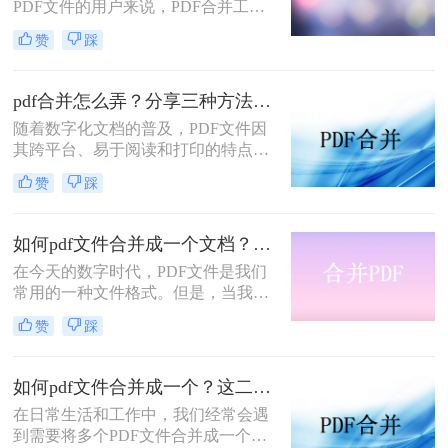
PDF文件的用户来说，PDF合并工具
是非常有用的。无论是在学习、工作
赞
踩
还是日常生活中，我们常常会遇到需
要将多个PDF文件合并在一起的情
况。那么多个PDF怎么合并成一个
pdf合并怎么弄？分享三种方法帮助你解决！
PDF呢？本文将为大家介绍一些常用
随着数字化文档的普及，PDF文件因
的方法和工具，帮助大家轻松完成
其跨平台、易于阅读和打印的特点，
PDF文件的合并。
成为了我们日常工作中不可或缺的一
赞
踩
部分。然而，当需要处理多个PDF文
件时，将它们合并成一个文件往往会
更加方便。那么PDF合并怎么弄呢？
如何pdf文件合并成一个文档？三种合并方法教会你！
本文将为您详细介绍几种PDF合并的
在今天的数字时代，PDF文件是我们
方法，帮助您轻松完成PDF文件的合
常用的一种文件格式。但是，当我们
并。
需要将多个PDF文件合并成一个文档
赞
踩
时，很多人不知道该怎么做。本文将
为您详细介绍如何pdf文件合并成一个
文档的方法，让您轻松应对这个问
如何pdf文件合并成一个？这二种操作方法十分简单！
题。
在日常生活和工作中，我们经常会遇
到需要将多个PDF文件合并成一个的