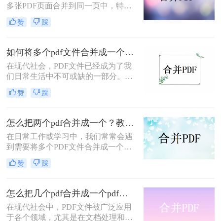
多张PDF页面合并到同一页中，特别
是在制作手册、小册子或需要将多个
赞
踩
图像合并到单个页面时。那么PDF怎
么6张合并为一页呢？本文将介绍两
种将6张PDF页面合并为一页的方法，
如何将多个pdf文件合并成一个？教你三招轻松搞定！
帮助读者高效地完成这一任务。
在现代社会，PDF文件已经成为了我
们日常生活中不可或缺的一部分。无
论是办公工作还是个人文档整理，我
赞
踩
们都经常需要处理大量的PDF文件。
那么如何将多个pdf文件合并成一个
呢？本文将详细介绍几种快速、简便
怎么把两个pdf合并成一个？教你2种简单方法！
的方法，帮助您合并PDF文件，提高
在日常工作或学习中，我们常常会遇
工作效率。
到需要将多个PDF文件合并成一个的
情况。无论是为了整理文档、减少文
赞
踩
件数量，还是为了方便传输和分享，
合并PDF文件是一个非常方便的操
作。那么怎么把两个pdf合并成一个​
怎么把几个pdf合并成一个pdf文件？教你一招轻松搞定！
呢？本文将为大家介绍几种简单易行
在现代社会中，PDF文件被广泛应用
的方法，让您轻松合并PDF文件。
于各个领域，尤其是在文档处理和文