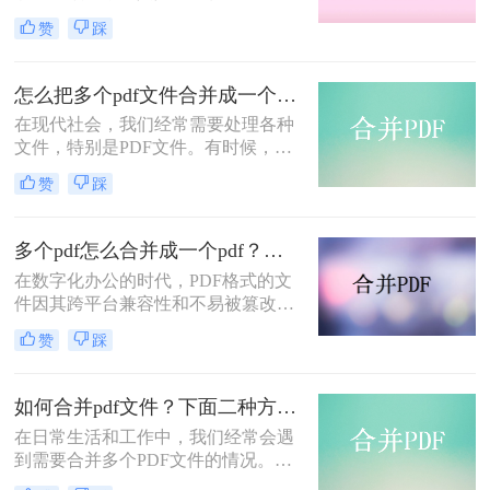
献资料整理方面。有时候，我们需要
赞
踩
将多个PDF文件合并成一个PDF文
件，以便于我们更好地管理和查阅。
那么，怎么把几个pdf合并成一个pdf
怎么把多个pdf文件合并成一个？学会这三种方法，再也不用担心文件分散了！
文件呢？本文将为你详细解答。
在现代社会，我们经常需要处理各种
文件，特别是PDF文件。有时候，我
们可能需要将多个PDF文件合并成一
赞
踩
个，以方便查阅和管理。那么，怎么
把多个pdf文件合并成一个呢？下面将
为大家介绍三种方法。
多个pdf怎么合并成一个pdf？这三种方法最好用！
在数字化办公的时代，PDF格式的文
件因其跨平台兼容性和不易被篡改的
特性而广受欢迎。然而，在日常工作
赞
踩
中，我们可能会遇到需要合并多个
PDF文件的情况。这时，一个高效、
便捷的合并工具或方法就显得尤为重
如何合并pdf文件？下面二种方法马上教会你！
要。那么多个pdf怎么合并成一个pdf
在日常生活和工作中，我们经常会遇
呢？本文将介绍几种常见的合并多个
到需要合并多个PDF文件的情况。比
PDF文件为一个PDF的方法，帮助你
如，你可能需要将多个PDF文件合并
轻松应对这一需求。