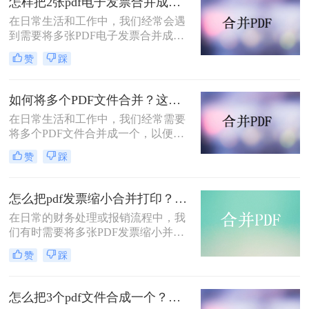
怎样把2张pdf电子发票合并成一张pdf？这两种方法很实用！
在日常生活和工作中，我们经常会遇
到需要将多张PDF电子发票合并成一
张的情况，以便于保存、打印或发送
赞
踩
给他人。下面将介绍怎样把2张PDF电
子发票合并成一张PDF，以满足不同
的需求。
如何将多个PDF文件合并？这三种合并方法看看！
在日常生活和工作中，我们经常需要
将多个PDF文件合并成一个，以便于
管理、分享或打印。PDF文件格式的
赞
踩
普及使得这种需求变得越来越普遍。
那么如何将多个PDF文件合并呢？本
文将介绍几种常用的方法，帮助你轻
怎么把pdf发票缩小合并打印？分享三种方法帮助你解决！
松实现多个PDF文件的合并。
​在日常的财务处理或报销流程中，我
们有时需要将多张PDF发票缩小并合
并后打印，以节省纸张并方便存档。
赞
踩
那么怎么把PDF发票缩小合并打印
呢？下面将介绍三种实用的方法，帮
助你轻松实现PDF发票的缩小合并打
怎么把3个pdf文件合成一个？分享这三个方法可以给您！
印。