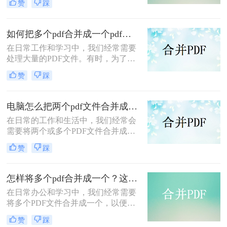
赞
踩
成一个文档，以便于归档、分享或打
印。那么，如何合并pdf文件呢？本文
将介绍两种简单而有效的方法供大家
如何把多个pdf合并成一个pdf？分享二种方法帮助你解决！
参考。
在日常工作和学习中，我们经常需要
处理大量的PDF文件。有时，为了方
便查阅和管理，我们会希望将多个
赞
踩
PDF文件合并成一个。那么如何把多
个pdf合并成一个pdf呢？本文将介绍
几种实用的方法，帮助你轻松实现多
电脑怎么把两个pdf文件合并成一个？这二招分分钟解决！
个PDF文件的合并。
在日常的工作和生活中，我们经常会
需要将两个或多个PDF文件合并成一
个，以便于分享、保存或打印。本文
赞
踩
将详细介绍电脑怎么把两个pdf文件合
并成一个，帮助您轻松完成这项任
务。
怎样将多个pdf合并成一个？这三种操作方法十分简单!
​在日常办公和学习中，我们经常需要
将多个PDF文件合并成一个，以便于
管理和分享。那么怎样将多个pdf合并
赞
踩
成一个呢？本文将介绍三种将多个