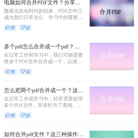
电脑如何合并PDF文件？分享常用的三种操作方法！
帮助您轻松应对这一需求。
随着信息化时代的到来，PDF文件已
成为我们日常办公、学习中的重要资
料格式。然而，当需要处理多个PDF
赞
踩
文件时，合并它们成为一个单一的文
件往往会更为方便。那么，电脑如何
合并pdf文件呢？下面，本文将为大家
多个pdf怎么合并成一个pdf？分享合并pdf的三个方法！
详细介绍几种常见的合并PDF文件的
在日常工作和学习中，我们可能需要
方法。
将多个PDF文件合并成一个，以便于
查阅、分享或存档。合并PDF文件的
赞
踩
过程相对简单，有多种方法可以实
现。那么多个pdf怎么合并成一个pdf
呢？本文将介绍几种常用的方法，帮
怎么把两个pdf合并成一个？这四种方法帮你轻松搞定！
助你轻松将多个PDF合并成一个。
在日常工作或学习中，经常需要处理
多个PDF文件，而有时为了查阅、分
享或存档的方便，我们可能希望将这
赞
踩
些PDF文件合并成一个。那么怎么把
两个pdf合并成一个呢？本文将详细介
绍几种简单而实用的方法，帮助你轻
如何合并pdf文件？这三种操作方法十分简单！
松地将两个PDF文件合并成一个。