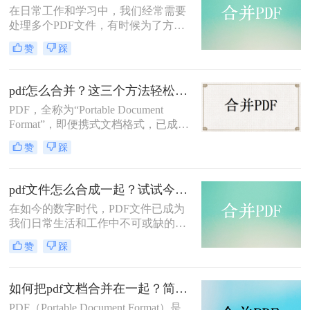
​在日常工作和学习中，我们经常需要
处理多个PDF文件，有时候为了方便
查阅和管理，我们需要将这些PDF文
赞
踩
件合并成一个。那么如何合并pdf文件
呢？本文将介绍几种简单而实用的方
法来合并PDF文件。
pdf怎么合并？这三个方法轻松合并pdf！
PDF，全称为“Portable Document
Format”，即便携式文档格式，已成为
现代工作和学习中不可或缺的文件格
赞
踩
式。由于其跨平台、不易编辑、保护
原始布局和字体等优点，PDF文件在
许多场合都得到了广泛应用。然而，
pdf文件怎么合成一起？试试今天的方法！
当我们需要整合多个PDF文件时，pdf
在如今的数字时代，PDF文件已成为
怎么合并就成了一个关键问题。本文
我们日常生活和工作中不可或缺的一
将介绍几种简单易懂的PDF合并方
部分。然而，当我们需要将多个PDF
法。
赞
踩
文件合成为一个文件时，确实需要一
些技巧和工具来完成。那么pdf文件怎
么合成一起呢？本文将为你介绍一简
如何把pdf文档合并在一起？简单易操作的二种方法！
单而有效的方法，帮助你完美整合多
PDF（Portable Document Format）是