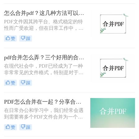
绍怎么把三个pdf合成一个pdf，帮助
你更好地整理和管理文件。
怎么合并pdf？这几种方法可以帮到你！
​PDF文件因其跨平台、格式稳定的特
性而广受欢迎，但在日常工作中，我
们可能需要将多个PDF文件合并为一
赞
踩
个，以便于查阅和分享。那么怎么合
并PDF呢？本文将为您介绍三种实用
的PDF合并方法，帮助您轻松实现
pdf合并怎么弄？三个好用的合并方法分享！
PDF文件的合并。
在现代社会中，PDF已经成为了一种
非常常见的文件格式，特别是对于需
要保持文件格式不变的场合，PDF非
赞
踩
常有用。而对于一些需要合并多个
PDF文件成一个文件的情况来说，那
么PDF合并怎么弄呢？下面将为大家
PDF怎么合并在一起？分享合并PDF的三个方法！
介绍三种方法，帮助大家快速、方便
在日常办公和学习中，我们经常会遇
地解决这个问题。
到需要将多个PDF文件合并为一个文
件的情况。无论是为了方便查阅、节
赞
踩
省存储空间还是其他需求，合并PDF
文件都是一项非常实用的技能。那么