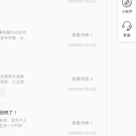
2026年07月15日
小程序
从事电脑办公软件
查看详情 >
客服
合多年经验，分享
等核心困扰。那么
2026年07月15日
，助你快速掌握实
档交换的主流格
查看详情 >
理报告、汇总资料
方案同样能高效完
2026年07月15日
PDF文件的方
并需求。
一招绝了！
’标签、提升个人
查看详情 >
是另一个PDF，
2026年07月15日