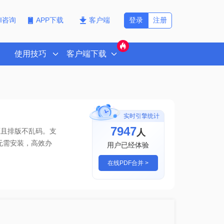
登录
注册
PI咨询
APP下载
客户端
使用技巧
客户端下载
实时引擎统计
7951
人
原且排版不乱码。支
无需安装，高效办
用户已经体验
在线PDF合并 >