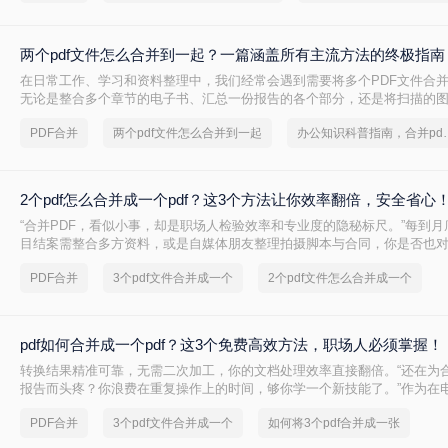
两个pdf文件怎么合并到一起？一篇涵盖所有主流方法的终极指南
在日常工作、学习和资料整理中，我们经常会遇到需要将多个PDF文件合
无论是整合多个章节的电子书、汇总一份报告的各个部分，还是将扫描的
PDF文档，掌握高效、可靠的PDF合并技能至关重要。市面上有许多工具
PDF合并
两个pdf文件怎么合并到一起
办公知识科普指南，
能，但各有优劣。那么两个pdf文件怎么合并到一起呢？本文将为您详细介
效的方法，从在线工具的便捷到专业软件的强大，助您轻松应对各种合并
2个pdf怎么合并成一个pdf？这3个方法让你效率翻倍，安全省心
“合并PDF，看似小事，却是职场人检验效率和专业度的隐秘标尺。”每到
目结案需整合多方资料，或是自媒体朋友整理拍摄脚本与合同，你是否也
PDF文档感到头疼？手动复制粘贴？格式全乱。
PDF合并
3个pdf文件合并成一个
2个pdf文件怎么合并成一个
pdf如何合并成一个pdf？这3个免费高效方法，职场人必须掌握！
转换结果精准可靠，无需二次加工，你的文档处理效率直接翻倍。“还在为合
报告而头疼？你浪费在重复操作上的时间，够你学一个新技能了。”作为在
评领域深耕多年的小编，我见过太多职场朋友被基础的文档处理问题绊住手脚
PDF合并
3个pdf文件合并成一个
如何将3个pdf合并成一张
何合并成一个pdf呢？