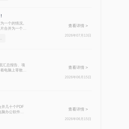
！
并为一个的情况。
查看详情 >
图片合并为一个
可以实现这一功
2026年07月13日
合并pdf文件的操作方法
绍四种主流且有
需求。
！
月底汇总报告、项
查看详情 >
对着电脑上零散的
2026年06月15日
并几十个PDF
查看详情 >
电脑办公软件测
。那么pdf如
2026年06月15日