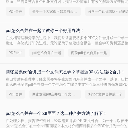
然而，当需要整合多个PDF文件时，找到一种简单且有效的解决方案变得
何合并pdf文件到一个pdf呢？本文将介绍三种不同的方法来帮助您轻松地将
PDF合并
分享一个大家都不知道的合并pdf文件方法
并成一个PDF文件。
pdf怎么合并在一起？教你三个好用办法！
在文档管理和分享的过程中，我们常常需要将多个PDF文件合并成一个单
发送、存储或打印的过程。无论是为了创建综合报告、整合学习资料还是
握pdf怎么合并在一起是一项非常实用的技能。本文将介绍三种不同的PDF
PDF合并
pdf怎么合并在一起
两份pdf怎么合并在一起
两张发票pdf合并成一个文件怎么弄？掌握这3种方法轻松合并！
在日常财务处理中，经常需要将多张发票PDF合并成一个文件，以便于归
那么两张发票pdf合并成一个文件怎么弄呢？本文将介绍三种将两张发票PD
件的方法。
PDF合并
两张发票pdf合并成一个文件怎么弄
3个pdf文件合并成一个
pdf怎么合并在一个pdf里面？这二种合并方法了解下！
在处理文档、报告或资料时，经常需要将多个PDF文件合并为一个，以便
么pdf怎么合并在一个pdf里面呢？本文将介绍两种将多个PDF合并为一个