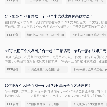
PDF合并
一分钟教会你合并pdf文件
两个pdf文件怎么合并到一起
如何把多个pdf合并成一个pdf？来试试这两种高效方法！
在日常办公和学习中，我们常常需要将多个PDF文件整合成一个文档，以
享信息。那么如何把多个pdf合并成一个pdf呢？为了帮助您更高效地完成
介绍两种简单而实用的方法来合并多个PDF文件。
PDF合并
如何把多个pdf合并成一个pdf
如何把
pdf怎么把三个文档图片合一起？三招搞定，最后一招在线即用无
“真正的高效，不是掌握无数软件，而是用对方法。”作为一名深耕电脑办公
博主，小编经常在后台收到类似的求助：“手头有三份扫描件或截图，都是图
么才能把它们快速、无损地合并到一个PDF文件里？”
PDF合并
pdf怎么把三个文档图片合一起
教你一招，立马搞定合并pd
如何把多个pdf合并成一个pdf？5种高效合并方法详解！
“合并PDF，远不止是‘拼在一起’那么简单，一个错误的工具或步骤，可能
档面目全非。”——这是从业多年，处理过上万份文档的小编最深刻的体会
PDF合并
pdf如何合并成一个，如何把多个pdf文件合并