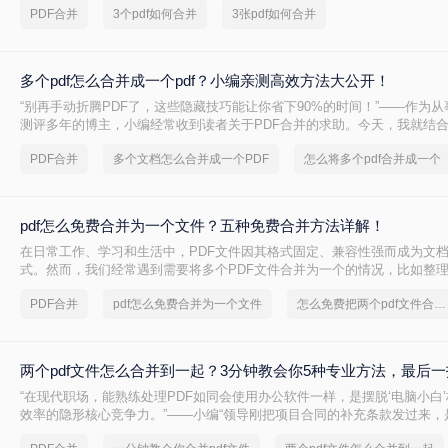
PDF合并
3个pdf如何合并
3张pdf如何合并
多个pdf怎么合并成一个pdf？小编亲测高效方法大公开！
“别再手动折腾PDF了，这些隐藏技巧能让你省下90%的时间！”——作为
测评多年的博主，小编经常收到读者关于PDF合并的求助。今天，我就结
多个PDF怎么合并成一个PDF的常用方法，帮你解决操作繁琐、安全隐忧
PDF合并
多个文档怎么合并成一个PDF
怎么将多个pdf合并成一个
多个pdf怎么合并成一个pdf呢？本文基于真实测试和数据，确保专业可信
用技能。
pdf怎么免费合并为一个文件？五种免费合并方法详解！
在日常工作、学习和生活中，PDF文件因其格式固定、兼容性强而成为文
式。然而，我们经常遇到需要将多个PDF文件合并为一个的情况，比如整
或提交组合文档。虽然市面上有众多付费软件提供PDF编辑功能，但免费
PDF合并
pdf怎么免费合并为一个文件
怎么免费把两个pdf文件合并为一个
成任务。那么pdf怎么免费合并为一个文件呢？本文将系统介绍五种免费合并
法，涵盖在线工具、桌面软件、命令行及移动应用，助您轻松应对各类合
两个pdf文件怎么合并到一起？3分钟教会你5种专业方法，最后
“在现代职场，能熟练处理PDF如同会使用办公软件一样，是摆脱‘电脑小白
效率的隐形核心竞争力。”——小编“领导刚把项目合同的补充条款发过来，
怎么合并到主文件里啊？在线等，挺急的！”这样的场景，你是否熟悉？