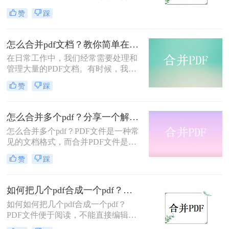
PDF文件的情况，但是很多小伙伴都
赞
踩
不知道要使用方法来更简单快捷的完
成PDF文件的合并，今天小编就为大
家整理了这个好用的方法来帮助大
怎么合并pdf文档？教你简单在线方法！
家！大家可以参考一下哦！
在日常工作中，我们经常需要处理和
管理大量的PDF文档。有时候，我们
希望将多个PDF文件合并成一个文
赞
踩
件，以方便浏览和分享。本文将介绍
怎么合并pdf文档。通过简单的操作，
你可以快速完成合并任务，提高工作
怎么合并多个pdf？分享一个解决办法！
效率。
怎么合并多个pdf？PDF文件是一种常
见的文档格式，而合并PDF文件是一
个常见的需求，当我们有大量的PDF
赞
踩
文件时，为了方便管理和查找，我们
可能需要将它们合并成一个文件。这
样一来，我们就可以更容易地查找和
如何把几个pdf合成一个pdf？教你简单方便的在线合并方法！
管理这些文件，而不是一个一个地打
如何如何把几个pdf合成一个pdf？
开它们。那么怎么合并多个pdf呢？下
PDF文件便于阅读，不能直接编辑等
面分享一个文件合并的方法，有需要
功能，相信大家有一定的了解，但是
的朋友快来一起看。