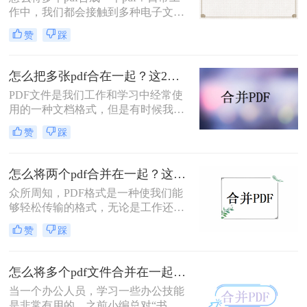
作中，我们都会接触到多种电子文
档，而PDF格式的文档是一种非常常
赞
踩
见的电子文件格式？为使工作更有效
率，我们常常会对一些资料进行整
合，所以对一些需要合并的PDF文件
怎么把多张pdf合在一起？这2个方法非常简单！请低调使用
进行操作，这样可以使我们的工作更
PDF文件是我们工作和学习中经常使
有秩序吗？不过，许多小伙伴还不知
用的一种文档格式，但是有时候我们
道怎样将pdf合并，那么下面小编就谈
需要将多个PDF文件合并成一个文
谈如何快速实现PDF合并？
赞
踩
件。这样一来就更方便管理和编辑，
只需要打开一个文件即可。PDF合并
简化了工作流程，提高工作效率，可
怎么将两个pdf合并在一起？这两个方法包你轻松解决
以同时发送多个文件给同事或者领
众所周知，PDF格式是一种使我们能
导。你知不知道怎么把多张pdf合在一
够轻松传输的格式，无论是工作还是
起呢？跟着小编一起往下看看吧~
学习，我们都将使用它，但如果我们
赞
踩
能掌握更多的PDF操作技巧，这对提
高我们的工作效率是一件很有好处的
事，因此，今天我们要讲的是，怎么
怎么将多个pdf文件合并在一起？这3个方法一分钟就能搞定！太好用了
将两个pdf合并在一起，如果你也想要
当一个办公人员，学习一些办公技能
知道pdf合并这种技巧，就来看看吧！
是非常有用的。之前小编总对“书到