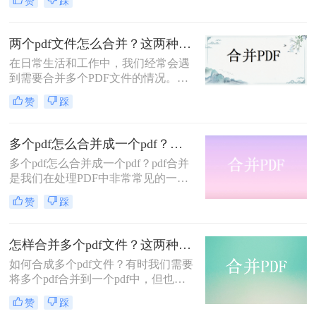
赞
踩
将它们合并为一个PDF文件可以更方
便地进行管理和分享。通过合并后的
文件，不仅减少了文件数量，还能够
两个pdf文件怎么合并？这两种方法简单好用！
降低文件的总体大小，方便传输和存
在日常生活和工作中，我们经常会遇
储。今天针对怎么合并pdf的问题，下
到需要合并多个PDF文件的情况。当
面分享几个简单而好用的PDF合并教
我们需要整理一系列相关的文档时，
程。
赞
踩
将它们合并为一个PDF文件可以更方
便地进行管理和分享。通过合并后的
文件，不仅减少了文件数量，还能够
多个pdf怎么合并成一个pdf？分享合并PDF的五个方法
降低文件的总体大小，方便传输和存
多个pdf怎么合并成一个pdf？pdf合并
储。今天针对文件合并的问题，下面
是我们在处理PDF中非常常见的一个
分享二个两个pdf文件怎么合并方法。
操作。我们看似有很多方法能够实现
赞
踩
这一操作，但是真正适合自己的方法
确实能够帮助我们很多。那么多方法
的话，小编今天打算汇总五个比较适
怎样合并多个pdf文件？这两种秘方分享给你！
合新手的快速方法，这样效率更高更
如何合成多个pdf文件？有时我们需要
能解决问题。
将多个pdf合并到一个pdf中，但也有
一些朋友不知道如何合并，下面就为
赞
踩
大家分享合并多个pdf文档方法，看看