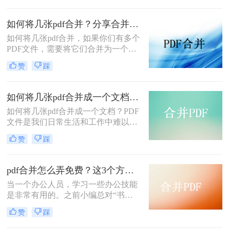
将四个pdf合并呢？以下是两种简单的
方法~
如何将几张pdf合并？分享合并pdf的三个方法！
如何将几张pdf合并，如果你们有多个
PDF文件，需要将它们合并为一个文
件以便于管理和共享却不知道该怎么
赞
踩
操作，别担心，下面给大家分享几个
简单的方法。
如何将几张pdf合并成一个文档？在线合并pdf教程来啦！
如何将几张pdf合并成一个文档？PDF
文件是我们日常生活和工作中难以避
免的一部分。我们可以通过使用PDF
赞
踩
文件来保存和共享文档、图片、电子
书等等各种类型的文件。但是，在某
些情况下，我们可能需要将多个PDF
pdf合并怎么弄免费？这3个方法非常简单！请低调使用！
文件合并成一个单独的文件。这种情
当一个办公人员，学习一些办公技能
况下，合并PDF文件就变得尤为重要
是非常有用的。之前小编总对“书到
了。那么如何将几张pdf合并成一个文
用时就恨少”这句话非常不以为然，
档呢？下面这个在线合并教程，希望
赞
踩
直到真正遇到的时候，才明白这句话
可以帮助到大家。
的道理。因此也建议大家在休闲的时