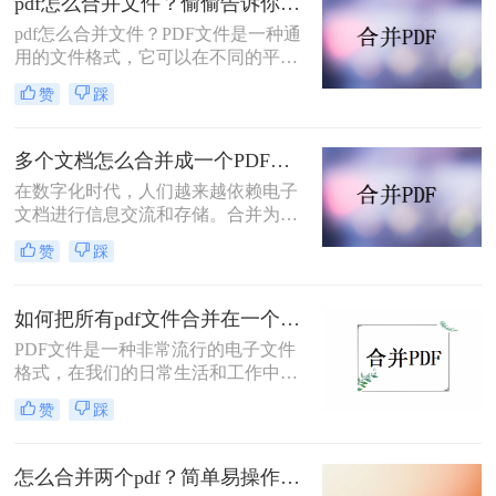
pdf怎么合并文件？偷偷告诉你简单的在线方法！
查找的时候可以快速的找到，非常的
pdf怎么合并文件？PDF文件是一种通
便利，上传都能一起上传，可是有很
用的文件格式，它可以在不同的平台
多的用户还不知道如何将多个pdf文件
和设备上查看和打印。然而，当你拥
快速合并，查看下面的相关教程介
赞
踩
有多个PDF文件时，可能会发现需要
绍，就能给你答案。
将它们合并成一个文件。这对于管理
和共享文件来说是非常方便的。那么
多个文档怎么合并成一个PDF？这2个方法了解一下！
如何将pdf合并成一个文件呢？下面小
在数字化时代，人们越来越依赖电子
编就教大家一个简单方法。
文档进行信息交流和存储。合并为
PDF成为一种常见需求，它能将多个
赞
踩
文档合而为一，方便共享和管理。无
论是合并多个单页文档，还是将多页
文档合并，操作都变得简单高效。那
如何把所有pdf文件合并在一个pdf中？简单易操作的2个方法！
么。多个文档怎么合并成一个PDF，
PDF文件是一种非常流行的电子文件
一起去了解一下吧!
格式，在我们的日常生活和工作中发
挥着重要作用。例如，在日常工作过
赞
踩
程中，我们将从互联网上获取一些基
于PDF格式的信息。在日常学习过程
中，我们从一些网站下载一个基于
怎么合并两个pdf？简单易操作的2个方法！
PDF格式的课程。然而，随着时间的