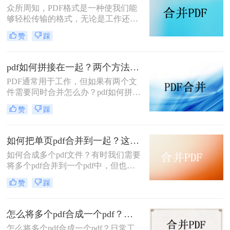
众所周知，PDF格式是一种使我们能
让我们来看看pdf合并的方法。
够轻松传输的格式，无论是工作还是
学习，我们都将使用它，但如果我们
赞
踩
能掌握更多的PDF操作技巧，这对提
高我们的工作效率是一件很有好处的
事，因此，今天我们要讲的是，怎么
pdf如何拼接在一起？两个方法解决多文件的麻烦
把多张pdf合成一张pdf，如果你也想
PDF通常用于工作，但如果有两个文
要知道pdf合并技巧方法，就来看看
件需要同时合并怎么办？pdf如何拼接
吧！
在一起？如果你想将多个PDF文件合
赞
踩
并成一个PDF文件，那么你可以使用
第三方工具。在这里，我想与大家分
享pdf合并的方法技巧。
如何把单页pdf合并到一起？这二个简单方法，轻松合并上千文档！
如何合成多个pdf文件？有时我们需要
将多个pdf合并到一个pdf中，但也有
一些朋友不知道如何合并，下面就为
赞
踩
大家分享一下如何把单页pdf合并到一
起的方法，看看是怎么pdf合并的吧。
感兴趣的朋友可以一起来了解下哦。
怎么将多个pdf合成一个pdf？这两个方法就够用啦!
怎么将多个pdf合成一个pdf？日常工