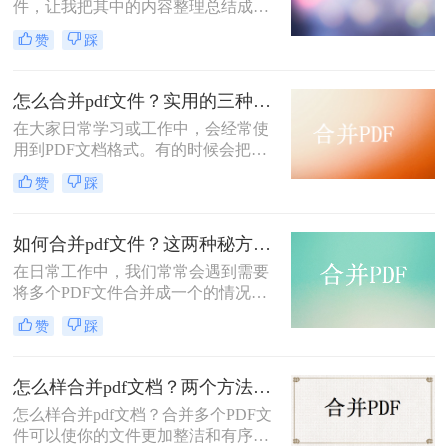
件，让我把其中的内容整理总结成一
个精简版的文档发给他。由于PDF文
赞
踩
件不支持我直接进行编辑，而且如果
手动将PDF文件转换成Word文档在合
并在一起的话又有点太麻烦了。于是
怎么合并pdf文件？实用的三种方法！
我就用软件先将PDF文档合并在一
在大家日常学习或工作中，会经常使
起，再转换成Word文档来进行编辑，
用到PDF文档格式。有的时候会把好
一下子就轻松了不少。那么大家知道
几个PDF合并成一页，但是有的软件
pdf文件怎么合并吗？不知道的话就跟
赞
踩
会限制使用次数或对合并文件的数量
着我一起来看看吧。
有限制，甚至还会对用户进行收费的
操作。那么我就总结一些免费且好用
如何合并pdf文件？这两种秘方分享给你！
的PDF合并工具，下面一起看看怎么
在日常工作中，我们常常会遇到需要
合并pdf文件吧。
将多个PDF文件合并成一个的情况。
有些人可能会选择手动复制粘贴，但
赞
踩
这样效率极低且容易出错。本文将介
绍几种如何合并pdf文件方法，需要的
小伙伴们来了解看看吧。
怎么样合并pdf文档？两个方法轻松合并PDF！
怎么样合并pdf文档？合并多个PDF文
件可以使你的文件更加整洁和有序。