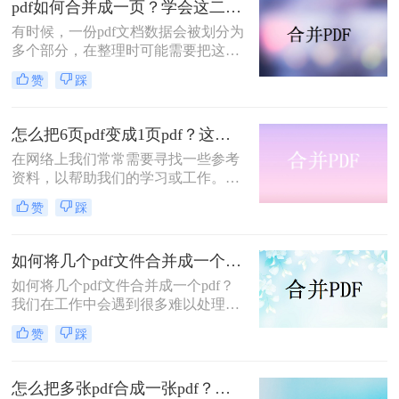
pdf如何合并成一页？学会这二招一分钟搞定！太方便了
有时候，一份pdf文档数据会被划分为
多个部分，在整理时可能需要把这些
文件合并在一起，那么如何将多个pdf
赞
踩
文件合并为一个呢？小编今天就来给
大家分享一下pdf如何合并成一页的方
法，教你怎么快速pdf合并。一起来看
怎么把6页pdf变成1页pdf？这两个方法你可以放心用
看吧。
在网络上我们常常需要寻找一些参考
资料，以帮助我们的学习或工作。然
而，发现大部分从网上下载的材料是
赞
踩
PDF格式。要是我们一个一个地把它
们打开，那是一件很麻烦的事，而且
浪费了我们的宝贵时间。所以，我们
如何将几个pdf文件合并成一个pdf？这3个简便的方法，快速合并多个pdf文件！
可以结合多个PDF文件来提高我们的
如何将几个pdf文件合并成一个pdf？
阅读和学习效率！因此，今天小编想
我们在工作中会遇到很多难以处理的
和大家分享小编常用的怎么把6页pdf
文件，比如PDF文件，特别是多个
变成1页pdf操作的方法，希望对需要
赞
踩
PDF文件合并成一个PDF文件。事实
pdf合并的朋友有所帮助！
上，大多数人不知道如何合并，盲目
地在互联网上找到相关的方法。最
怎么把多张pdf合成一张pdf？这三个方法非常简单！请低调使用
后，我们不能达到我们理想的预期。