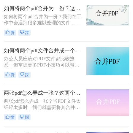
候多学点东西，等用到的时候也不会
如何将两个pdf合并为一份？这两个方法就够用啦!
变得手忙脚乱。你知道pdf合并怎么弄
如何将两个pdf合并为一份？我们在工
免费吗？今日小编就跟你分享如何把
作中会遇到很多难以处理的文件，比
pdf合并在一起。
如PDF文件，特别是多个PDF文件合
赞
踩
并成一个PDF文件。事实上，大多数
人不知道如何合并，盲目地在互联网
上找到相关的方法。最后，我们不能
如何将两个pdf文件合并成一个？这3个简便的方法，一看就会！
达到我们理想的预期。让我们来看看
办公人员应该对PDF文件都比较熟
pdf合并的方法。
悉，但掌握更多PDF小技巧可以帮助
我们提高工作效率，因此，如果领导
赞
踩
要我们整理一些材料，而且正好这些
材料都是PDF格式的，那么我们就会
把这些材料整合起来。将两个pdf文件
两张pdf怎么弄成一张？这两个方法包你轻松解决
合并成一个是需要使用的操作，目前
两张pdf怎么弄成一张？当PDF文件太
仍有许多人工手动进行合并，但为了
细碎太多时，我们就需要将其合并成
提高我们的效率，小编今天分享如何
一个文件！因为文件过多在查找时会
将两个pdf文件合并成一个的方法。
赞
踩
非常耗费时间，影响效率，所以整合
成一个文件还是很有必要！今天我给
大家整理了两个PDF合并的小技巧！