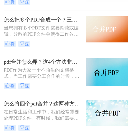
赞
踩
在工作和学习中不可避免地需要把几
个PDF文件合并为一个PDF文件，今
天我们就分享一下如何将pdf合并吧，
怎么把多个PDF合成一个？三个方法轻松合并PDF！
相信你会用的到。
当您拥有多个PDF文件需要阅读或编
辑，分散的PDF文件会使得工作效率
很低。 合并PDF文件后，您可以将所
赞
踩
有这些文件整齐地排序。相反，则需
要对PDF文件进行分割，分享几个自
用的好方法，下面一起看看怎么把多
pdf合并怎么弄？这4个方法非常简单！请低调使用！
个PDF合成一个吧~
PDF作为大家一个不陌生的文档格
式，当工作需要分工合作的时候，大
家都会选择PDF格式保存下来，这是
赞
踩
为什么呢？ 因为我们可以在全部分工
完成时，把它们合并在一起方便阅
读。
怎么将四个pdf合并？这两种方法可轻松合并多个文件~
在日常生活和工作中，我们经常需要
处理PDF文件。有时候，我们需要将
两个或多个PDF文件合并成一个文
赞
踩
件，以方便管理和分享。 那么，怎么