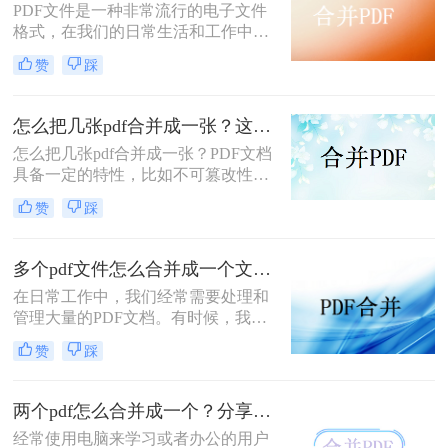
PDF文件是一种非常流行的电子文件
推移，随着相关操作的实施，随着文
格式，在我们的日常生活和工作中发
件数量的增加，有必要将几个PDF合
挥着重要作用。例如，在日常工作过
并成一个进行保存。那么，如何将几
赞
踩
程中，我们将从互联网上获取一些基
个PDF文件合并成一个呢？接下来分
于PDF格式的信息。在日常学习过程
享二个PDF合并的方法。
中，我们从一些网站下载一个基于
怎么把几张pdf合并成一张？这两种方法快速搞定！
PDF格式的课程。然而，随着时间的
怎么把几张pdf合并成一张？PDF文档
推移，随着相关操作的实施，随着文
具备一定的特性，比如不可篡改性，
件数量的增加，有必要将二个PDF合
这也促使PDF文件能够应用于多个场
并成一个进行保存。那么，怎么合并
赞
踩
景中，比如教育培训、课堂授课等
两个pdf呢？接下来分享二个PDF合并
等。所以，我们的电脑上肯定存储了
的方法。
很多的PDF文件。久而久之，这些
多个pdf文件怎么合并成一个文件？教你简单合并方法！
PDF文件就会占用我们大量的存储空
在日常工作中，我们经常需要处理和
间，进而对其他文件的存储造成影
管理大量的PDF文档。有时候，我们
响。这个时候，我们可以将这些PDF
希望将多个PDF文件合并成一个文
文件进行合并。比如，我们可以将同
赞
踩
件，以方便浏览和分享。WPS作为一
类型、同主题的PDF文件合并，以此
款功能强大的办公软件，提供了便捷
来减少PDF文件大小。
的PDF处理功能，本文将介绍多个pdf
两个pdf怎么合并成一个？分享简单易行的方法！
文件怎么合并成一个文件。通过简单
经常使用电脑来学习或者办公的用户
的操作，你可以快速完成合并任务，