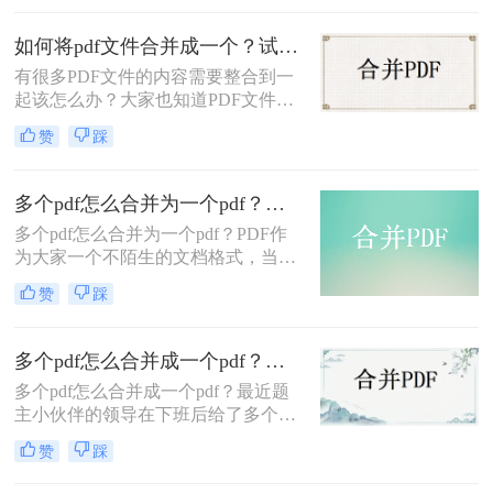
是怎样合并多个pdf文件的吧。感兴趣
的朋友可以一起来了解下哦。
如何将pdf文件合并成一个？试试这二种方法！
有很多PDF文件的内容需要整合到一
起该怎么办？大家也知道PDF文件是
不易编辑的，想要将内容拼在一起还
赞
踩
真的不容易，不过我们可以选择将pdf
文件合并成一个，具体要如何将pdf文
件合并成一个呢？下面一起看看吧。
多个pdf怎么合并为一个pdf？三种简单的方法教各位！
多个pdf怎么合并为一个pdf？PDF作
为大家一个不陌生的文档格式，当工
作需要分工合作的时候，大家都会选
赞
踩
择PDF格式保存下来，这是为什么
呢？
多个pdf怎么合并成一个pdf？两个方法轻松合并PDF
多个pdf怎么合并成一个pdf？最近题
主小伙伴的领导在下班后给了多个
PDF文件要求需要合并在一起抓紧回
赞
踩
复，这我的小伙伴可堵的不行，但是
还是要先解决当前的任务，于是我的