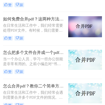
你可以将相关的文件合并到一个PDF
赞
踩
中，以便更方便地查阅和管理。其
次，合并PDF可以减少文件数量，节
省存储空间。如果你有许多零散的
如何免费合并pdf？这两种方法简单好用！
PDF文件，合并它们可以降低文件数
​在日常生活和工作中，我们经常需要
量，提高工作效率。
处理PDF文件。有时候，我们需要将
两个或多个PDF文件合并成一个文
赞
踩
件，以方便管理和分享。那么，如何
免费合并pdf呢？以下是两种简单的方
法~
怎么把多个文件合并成一个pdf？这两种方法可轻松合并多个文件~
当一个办公人员，学习一些办公技能
是非常有用的。之前小编总对“书到
用时就恨少”这句话非常不以为然，
赞
踩
直到真正遇到的时候，才明白这句话
的道理。因此也建议大家在休闲的时
候多学点东西，等用到的时候也不会
怎么合并pdf？教你二个简单方法！
变得手忙脚乱。你知道怎么把多个文
在日常生活和工作中，我们经常会遇
件合并成一个pdf吗？今日小编就跟你
到需要合并多个PDF文件的情况。当
分享pdf合并。
我们需要整理一系列相关的文档时，