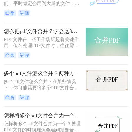
们，平时肯定会用到大量的文件，pdf
提高工作效率。
文档在最近这几年非常火爆，不仅仅
赞
踩
工作人员喜欢使用，包括很多学生和
老师也很喜欢用这种文档。在使用pdf
文档的时候，我们会把不同的文件保
怎么把pdf文件合并？学会这3招让你高效办公！
存到多个pdf文档中，不过文件内容分
PDF文件在一些工作场所起着关键作
散了也会遇到一些问题，这时我们可
用，但在处理PDF文件时，往往需要
以把pdf文档合并到一起，那么两个
怎么把pdf文件合并，对于一些工作场
pdf怎么合并成一个呢？
赞
踩
所很长一段时间的人来说，可能会有
自己的处理方式，但对于那些刚进入
工作场所的人来说，可能会不知所
多个pdf文件怎么合并？两种方法可以实现！
措。小编恰好知道如何将把pdf文件合
多个pdf文件怎么合并？在某些情况
并，在这里我想和大家分享一下。
下，你可能需要将多个PDF文件合并
为一个PDF文件。比如你有两个PDF
赞
踩
文件，一个是前半部分的内容，另一
个是后半部分的内容，你希望将它们
合并成一个完整的文件。在这篇文章
怎样将多个pdf文件合并为一个？试试今天这个方法！
中，我将向您介绍两种合并PDF文件
怎样将多个pdf文件合并为一个？​整理
的方法。
PDF文件的时候难免会遇到需要合并