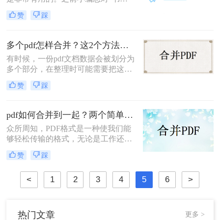
用时就恨少”这句话非常不以为然，
赞
踩
直到真正遇到的时候，才明白这句话
的道理。因此也建议大家在休闲的时
候多学点东西，等用到的时候也不会
多个pdf怎样合并？这2个方法超级简单！很多人不知道
变得手忙脚乱。你知道怎么将多个pdf
有时候，一份pdf文档数据会被划分为
文件合并在一起吗？今日小编就跟你
多个部分，在整理时可能需要把这些
分享如何把pdf合并在一起。
文件合并在一起，那么多个pdf怎样合
赞
踩
并呢？小编今天就来给大家分享一下
pdf怎样合并的方法，教你怎么快速
pdf合并。一起来看看吧。
pdf如何合并到一起？两个简单小方法分享给你
众所周知，PDF格式是一种使我们能
够轻松传输的格式，无论是工作还是
学习，我们都将使用它，但如果我们
赞
踩
能掌握更多的PDF操作技巧，这对提
高我们的工作效率是一件很有好处的
<
1
2
3
4
5
6
>
事，因此，今天我们要讲的是，pdf如
何合并到一起，如果你也想要知道pdf
合并这种技巧，就来看看吧！
热门文章
更多 >