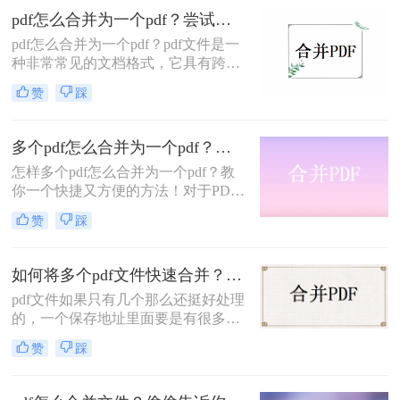
小伙伴就和我分享了二个后来他查询
pdf怎么合并为一个pdf？尝试一下这两种简单方法！
的PDF合并方法，下面我们就来了解
pdf怎么合并为一个pdf？pdf文件是一
一下吧。
种非常常见的文档格式，它具有跨平
台、易于阅读和打印等优点，因此在
赞
踩
生活和工作中得到了广泛的应用。当
我们需要将多个pdf文件合并成一个文
件时，我们可以采用以下二种方法。
多个pdf怎么合并为一个pdf？五种方法可以实现！
怎样多个pdf怎么合并为一个pdf？教
你一个快捷又方便的方法！对于PDF
文件，大家都很熟悉吗？也许有一些
赞
踩
小伙伴已经知道怎么编辑PDF了，但
还没有操作过其他功能，事实上，如
果多掌握一些PDF的技巧，对我们的
如何将多个pdf文件快速合并？教你三招轻松摆平！
工作更有好处。因此，如果您有多个
pdf文件如果只有几个那么还挺好处理
PDF文档，并且希望PDF合并一起，
的，一个保存地址里面要是有很多的
您将如何处理？
pdf文件处理起来就会比较的麻烦，想
赞
踩
找需要的pdf文件都会很不方便，我们
可以利用文件合并来解决这个困难，
多个pdf文件只要合并到一块就行了，