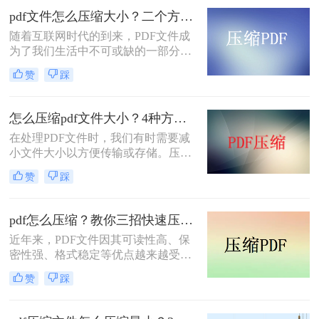
户发前，人都喜欢需要先把它们压
pdf文件怎么压缩大小？二个方法随心选！
缩。当PDF文件太大的时候，如何进
随着互联网时代的到来，PDF文件成
行PDF如何压缩？还有什么压缩方式
为了我们生活中不可或缺的一部分。
可以把PDF文件压缩到最小？与大家
然而，有时候我们会遇到一些问题，
分享两种pdf压缩方法。
赞
踩
比如PDF文件太大而无法通过电子邮
件发送。那么，我们该如何解决这个
问题呢？今天我将为大家介绍一些有
怎么压缩pdf文件大小？4种方法教你轻松搞定！
关pdf文件怎么压缩大小的方法，帮助
​在处理PDF文件时，我们有时需要减
您解决这个烦恼。
小文件大小以方便传输或存储。压缩
PDF文件可以采取多种方法，包括使
赞
踩
用专业软件、在线工具或手机应用
等。下面我们将详细介绍怎么压缩pdf
文件大小方法。
pdf怎么压缩？教你三招快速压缩！
近年来，PDF文件因其可读性高、保
密性强、格式稳定等优点越来越受到
人们的青睐。但是，随之而来的问题
赞
踩
就是文件大小过大且不便于共享和传
输。那么，如何快速压缩PDF文件成
为了许多人关注的焦点。本文将为大