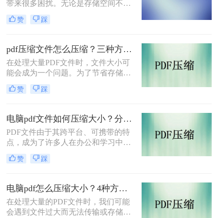
带来很多困扰。无论是存储空间不
足，还是传输速度过慢，都会给我们
赞
踩
的工作和生活带来不便。那么，pdf文
件太大如何压缩呢？本文将介绍三种
方法，帮助您轻松压缩PDF文件，优
pdf压缩文件怎么压缩？三种方法助你轻松实现文件大小优化！
化文件大小，提高存储和传输效率。
​在处理大量PDF文件时，文件大小可
能会成为一个问题。为了节省存储空
间并提高传输效率，对PDF文件进行
赞
踩
压缩是一个很好的选择。本文将介绍
三种pdf压缩文件怎么压缩方法来压缩
PDF文件，帮助您轻松实现文件大小
电脑pdf文件如何压缩大小？分享2个好用的方法！
的优化。
PDF文件由于其跨平台、可携带的特
点，成为了许多人在办公和学习中常
用的文件格式。然而，有时候我们会
赞
踩
遇到PDF文件过大，导致传输或存储
不便的问题。那么，电脑pdf文件如何
压缩大小呢？本文将介绍几种常见的
电脑pdf怎么压缩大小？4种方法教你轻松搞定！
电脑PDF文件压缩大小的方法。
在处理大量的PDF文件时，我们可能
会遇到文件过大而无法传输或存储的