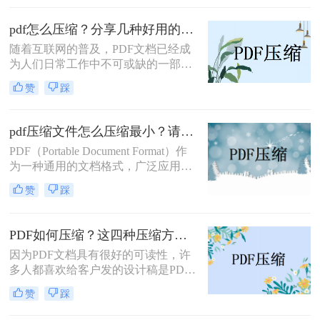
度缓慢，给我们的工作和生活带来不
便。那么，pdf文件太大如何变小呢？
pdf怎么压缩？分享几种好用的压缩方法！
本文将为您介绍一些有效的方法。
随着互联网的普及，PDF文档已经成
为人们日常工作中不可或缺的一部
分。然而，大型的PDF文件不仅占用
赞
踩
存储空间，还会导致传输和分享过程
中的问题。因此，许多人寻求一种能
够压缩PDF文件大小的方法。本文将
pdf压缩文件怎么压缩最小？请收好这些pdf压缩方法！
介绍一些pdf怎么压缩的技巧，帮助您
PDF（Portable Document Format）作
轻松压缩PDF文件，高效管理您的文
为一种通用的文档格式，广泛应用于
档。
各个领域。然而，由于其较高的文件
赞
踩
大小，PDF文件在传输和存储过程中
常常会遇到一些困扰。为了解决PDF
文件过大的问题，本文将介绍pdf压缩
PDF如何压缩？这四种压缩方法快来学~
文件怎么压缩最小​技巧，帮助您最大
因为PDF文档具有很好的可读性，许
程度地压缩PDF文件的大小。
多人都喜欢给客户发的设计稿是PDF
文档。而且这些包含设计内容的PDF
赞
踩
文件往往体积较大，在上传某些传输
平台时受到限制。在把PDF文件给客