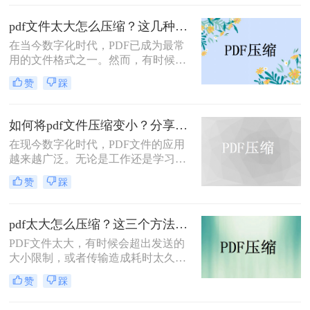
的质量呢？因为PDF有着不错的稳定
性以及兼容性，受到了许多职场人士
pdf文件太大怎么压缩？这几种压缩方法效果很不错！
的喜爱，因此使用频率也非常高；
在当今数字化时代，PDF已成为最常
用的文件格式之一。然而，有时候我
们会遇到一个常见的问题：PDF文件
赞
踩
太大，导致传输缓慢或无法上传。那
么，有没有方法可以快速压缩PDF文
件的大小呢？本文将为您详细介绍多
如何将pdf文件压缩变小？分享几个PDF压缩方法！
种pdf文件太大怎么压缩方法，帮助您
在现今数字化时代，PDF文件的应用
解决这一问题。立即行动起来，让我
越来越广泛。无论是工作还是学习，
们快速搞定这个大文件传输难题！
我们经常会用到PDF文件。然而，有
赞
踩
时候我们会发现一个问题：PDF文件
太大了！这给我们带来了一些不便，
比如文件上传和分享的时候，会消耗
pdf太大怎么压缩？这三个方法能帮助大家！
过多的时间和网络流量。那么有没有
PDF文件太大，有时候会超出发送的
什么方法可以将PDF文件压缩，使得
大小限制，或者传输造成耗时太久等
文件大小变小呢？答案是肯定的！接
等原因，我们经常会想到要给PDF文
下来，我将为大家详细介绍如何将pdf
赞
踩
件做压缩，但是又苦于找不到好用的
文件压缩变小方法。
PDF压缩软件，那么pdf太大怎么压缩