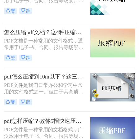
用于电子书、合同、报告等场景。由
于PDF文档通常包含大量的文本和图
赞
踩
像信息，因此它们可能会占用大量的
存储空间，这可能会导致传输速度变
慢，存储空间不足等问题。因此，对
怎么压缩pdf文档？这4种压缩方法快来学~
PDF文档进行压缩是非常必要的。下
面将介绍如何压缩pdf文档大小方法。
PDF文档是一种常用的文件格式，通
常用于电子书、合同、报告等场景。
由于PDF文档通常包含大量的文本和
赞
踩
图像信息，因此它们可能会占用大量
的存储空间，这可能会导致传输速度
变慢，存储空间不足等问题。因此，
pdf怎么压缩到10m以下？这三种方法值得一试！
对PDF文档进行压缩是非常必要的。
PDF文件是我们日常办公和学习中常
下面将介绍几种常见的PDF压缩方
用的文件格式之一。但由于其高质量
法。一起看看怎么压缩PDF文档吧。
的图片和复杂的排版，PDF文件往往
赞
踩
会占用较大的存储空间，给文件的传
输和存储带来不便。因此，如果你想
解决类似的问题，你必须压缩PDF文
pdf怎样压缩？教你5招快速压缩！
件的大小。那么，pdf怎么压缩到10m
PDF文件是一种常用的文档格式，广
以下呢?接下来推荐三种压缩PDF的方
泛应用于电子书、合同、报告等场
法。让我们一起来看看。