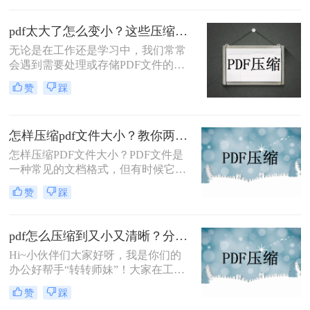
的存储空间，更重要的是在上传和下
载过程中，它会花费大量的时间和流
pdf太大了怎么变小？这些压缩方法亲测实用！
量。那么，pdf文件如何压缩大小呢？
无论是在工作还是学习中，我们常常
下面我将为你介绍三种有效的方法。
会遇到需要处理或存储PDF文件的情
况。然而，有时候我们会发现一些
赞
踩
PDF文件太大，导致无法方便地分享
或上传。那么，我们该如何把PDF文
件变小，以便更加方便地应用呢？本
怎样压缩pdf文件大小？教你两个转换办法！
文将为大家介绍pdf太大了怎么变小方
法，帮助大家解决这一问题。
怎样压缩PDF文件大小？PDF文件是
一种常见的文档格式，但有时候它们
的文件大小可能会很大，难以通过电
赞
踩
子邮件或其他方式共享。在这种情况
下，大家可以使用以下方法压缩PDF
文件，一起来看一下吧。
pdf怎么压缩到又小又清晰？分享三个好用的压缩方法！
Hi~小伙伴们大家好呀，我是你们的
办公好帮手“转转师妹”！大家在工作
中是否有萌生出这种想法：怎么在压
赞
踩
缩PDF文件的同时，还能确保其内容