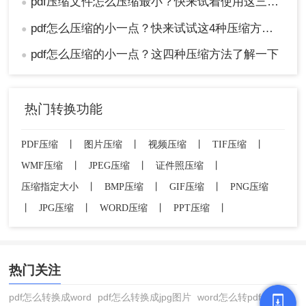
pdf压缩文件怎么压缩最小？快来试着使用这三种压缩方法！
●
pdf怎么压缩的小一点？快来试试这4种压缩方法！
●
pdf怎么压缩的小一点？这四种压缩方法了解一下
●
热门转换功能
PDF压缩
丨
图片压缩
丨
视频压缩
丨
TIF压缩
丨
WMF压缩
丨
JPEG压缩
丨
证件照压缩
丨
压缩指定大小
丨
BMP压缩
丨
GIF压缩
丨
PNG压缩
丨
JPG压缩
丨
WORD压缩
丨
PPT压缩
丨
热门关注
pdf怎么转换成word
pdf怎么转换成jpg图片
word怎么转pdf