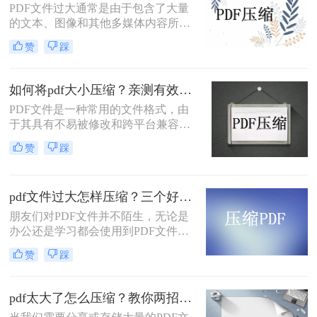
PDF文件过大通常是由于包含了大量
绍pdf文件怎么压缩大小方法来帮助您
的文本、图像和其他多媒体内容所导
压缩PDF文件。
致的。为了解决这个问题，我们可以
赞
踩
使用一些技术手段来压缩PDF文件的
大小，使其更易于存储和传输。下面
将介绍一些常见的pdf文件过大怎么压
如何将pdf大小压缩？亲测有效的3个方法！
缩方法。
PDF文件是一种常用的文件格式，由
于其具有不易被修改和跨平台兼容性
强的特点，因此被广泛应用于文件传
赞
踩
输和共享领域。然而，PDF文件可能
会因为包含了大量的图像、文字等信
息而变得非常大，占用大量的存储空
pdf文件过大怎样压缩？三个好用的压缩方法学习一下！
间，因此需要进行压缩。本文将介绍
如何将pdf大小压缩的方法。
朋友们对PDF文件并不陌生，无论是
办公还是学习都会使用到PDF文件，
对于广大的办公白领来讲，最大的难
赞
踩
题不是编辑PDF文件，而是如何存储
这些PDF文件，其实存储PDF文件比
较简单的方法就是把PDF文件进一步
pdf太大了怎么压缩？教你两招，一键释放80％体积！
压缩，这样就能在电脑里面存储更多