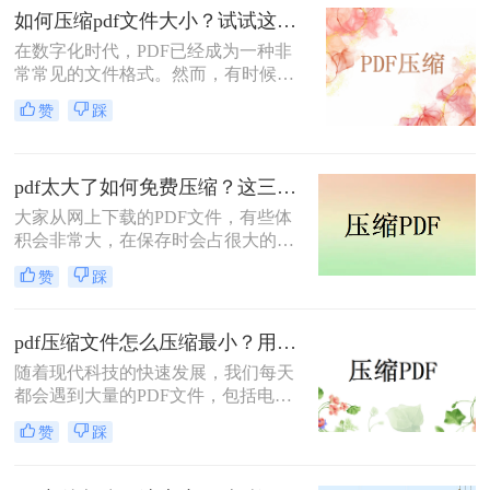
呢？今天小编就分享给大家一些简单
如何压缩pdf文件大小？试试这几个压缩方法！
好用的实用方法。
在数字化时代，PDF已经成为一种非
常常见的文件格式。然而，有时候我
们会发现PDF文件的大小过大，这给
赞
踩
我们上传、下载和分享文件带来了很
大的困扰。为了解决这个问题，本文
将介绍如何压缩pdf文件大小的方法，
pdf太大了如何免费压缩？这三种方法快来尝试下吧！
帮助你压缩PDF文件大小，提高文件
的传输速度。
大家从网上下载的PDF文件，有些体
积会非常大，在保存时会占很大的空
间，这时候最好是对文件做压缩处
赞
踩
理。下面小编就给大家介绍pdf太大了
如何免费压缩，PDF压缩免费的方
法。
pdf压缩文件怎么压缩最小？用这几招PDF文件轻松压缩！
随着现代科技的快速发展，我们每天
都会遇到大量的PDF文件，包括电子
书、营销手册、报告等等。然而，这
赞
踩
些文件通常占用大量的存储空间，给
我们的电脑和移动设备带来了不小的
负担。为了解决这个问题，我们需要