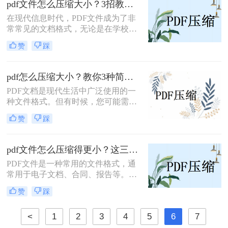
pdf文件怎么压缩大小？3招教会你！
学会如何将PDF文件进行压缩，以便
在现代信息时代，PDF文件成为了非
节省存储空间，并方便文件的传输和
常常见的文档格式，无论是在学校、
分享。
办公室还是个人日常生活中。然而，
赞
踩
随着PDF文件的增加，其文件大小也
逐渐变得庞大，导致在加载和传输时
耗费更多的时间和网络流量。因此，
pdf怎么压缩大小？教你3种简单的压缩方法！
学会pdf文件怎么压缩大小成为了一个
PDF文档是现代生活中广泛使用的一
重要的技能。
种文件格式。但有时候，您可能需要
将PDF文件压缩到较小的文件大小，
赞
踩
以便于共享或存储。本篇文章将介绍
pdf怎么压缩大小的方法。
pdf文件怎么压缩得更小？这三种压缩方法快来学~
PDF文件是一种常用的文件格式，通
常用于电子文档、合同、报告等。由
于其包含大量的图像、文字和元数据
赞
踩
等信息，PDF文件的大小可能会比较
大，给存储和传输带来不便。为了减
<
1
2
3
4
5
6
7
小PDF文件的大小，可以采取以下几
种方法，下面一起看看pdf文件怎么压