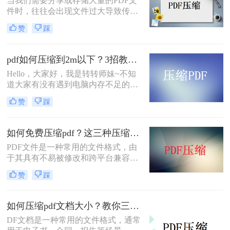
当我们需要分享或存储大量的PDF文
的PDF文档了。压缩PDF文档和压缩
件时，往往会出现文件过大导致传输
其他文件是有一些区别的，那么pdf文
不便或存储空间不足的问题。为了解
件过大怎样压缩呢？下面一起看看
赞
踩
决这个问题，我们可以使用一些工具
吧。
或方法来压缩PDF文件的大小。下面
将介绍pdf太大了怎么压缩方法，帮助
pdf如何压缩到2m以下？3招教会你！
您轻松地减小PDF文件的大小。
Hello，大家好，我是转转师妹~不知
道大家有没有遇到电脑内存不足的情
况。其实我们在面对这种情况的时
赞
踩
候，只要将电脑里面的PDF文件进行
压缩就可以解放电脑的大部分空间；
那么pdf如何压缩到2m以下呢？今天
如何免费压缩pdf？这三种压缩方法快来学~
我就分享给你PDF压缩大小方法。
PDF文件是一种常用的文件格式，由
于其具有不易被修改和跨平台兼容性
强的特点，因此被广泛应用于文件传
赞
踩
输和共享领域。然而，PDF文件可能
会因为包含了大量的图像、文字等信
息而变得非常大，占用大量的存储空
如何压缩pdf文档大小？教你三种简单的压缩方法！
间，因此需要进行压缩。本文将介绍
DF文档是一种常用的文件格式，通常
如何免费压缩pdf的方法。