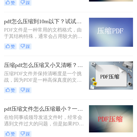
赞
踩
并不像压缩其他类型的文件那样简
单。PDF是一种复杂的文件格式，它
包含了文本、图像和元数据等多种信
pdf怎么压缩到10m以下？试试这三种方法！
息，因此，在压缩PDF文件时，我们
​PDF文件是一种常用的文档格式，由
需要考虑如何把pdf压缩到指定大小。
于其结构特殊，通常会占用较大的存
下面将介绍几种简单而有效的PDF压
储空间。在某些情况下，我们可能需
缩方法。
赞
踩
要将PDF文件压缩到较小的尺寸，以
便于传输或存储。本文将介绍几种pdf
怎么压缩到10m以下方法。
压缩pdf怎么压缩又小又清晰？分享2个好用的方法！
压缩PDF文件并保持清晰度是一个挑
战，因为PDF是一种高保真度的文档
格式，通常会占用较大的存储空间。
赞
踩
但是，有一些方法可以帮助您将PDF
文件压缩到较小的大小，同时保持清
晰度和质量。下面一起看看压缩pdf怎
pdf压缩文件怎么压缩最小？一分钟教你学会！
么压缩又小又清晰方法吧。
在给同事或领导发送文件时，经常会
遇到文件过大的问题，但是如果PDF
文件太大，上传会受到影响，那么如
赞
踩
何缩小PDF文件的面积而不影响文件