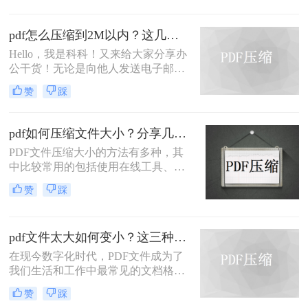
内容呢？这就要pdf压缩文件怎么压缩
最小了，那么问题来了，该如何pdf压
pdf怎么压缩到2M以内？这几种方法值得一试！
缩？用什么工具会比较方便呢？
Hello，我是科科！又来给大家分享办
公干货！无论是向他人发送电子邮件
还是上传至云端存储空间，我们都经
赞
踩
常会遇到PDF文件大小超过限制的问
题。有时候我们只需要微小的文件大
小来传递信息，但我们不知道pdf怎么
pdf如何压缩文件大小？分享几种好用的压缩方法！
压缩到2M以内。不用担心，本文将告
PDF文件压缩大小的方法有多种，其
诉你一些简单而有效的方法来压缩
中比较常用的包括使用在线工具、软
PDF文件，使其在2M以内。
件以及一些特定的技术。下面我们将
赞
踩
介绍pdf如何压缩文件大小方法，帮助
您将PDF文件的大小压缩到更小。
pdf文件太大如何变小？这三种方法值得一试！
在现今数字化时代，PDF文件成为了
我们生活和工作中最常见的文档格式
之一。然而，有时候我们会遇到一个
赞
踩
问题，即PDF文件太大，导致加载速