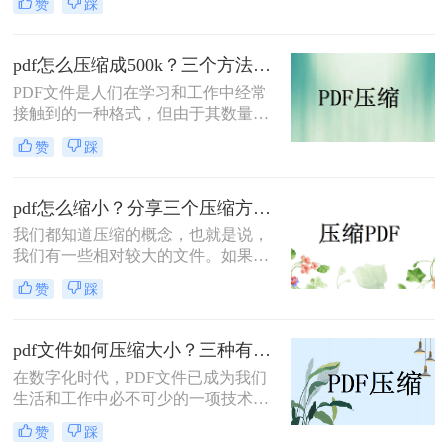
赞
踩
很慢，在有些平台甚至超过了大小限
制、没办法上传！其实想要压缩PDF
文件并不难，今天小编就给你分享3
pdf怎么压缩成500k？三个方法教你压缩文件！
个常用的好方法，帮你轻松搞定如何
PDF文件是人们在学习和工作中经常
把pdf压缩至10m！
接触到的一种格式，但由于其数量
多、体积大，往往会影响传输效率，
赞
踩
给计算机的存储空间带来一定的负
担。事实上，文件的大小可以通过压
缩来减少，但大多数用户非常担心，
pdf怎么缩小？分享三个压缩方法！
因为他们找不到合适的方法。那么，
我们都知道压缩的概念，也就是说，
pdf怎么压缩成500k呢？让我们分享三
我们有一些相对较大的文件。如果我
种值得掌握且无损压缩的方法。让我
们想传输它们，我们必须先压缩它们
们来看看。
赞
踩
才能正常传输。我们经常向他人发送
一些信息。如果是文件夹，我们会在
发送前压缩它们。如果您需要传输
pdf文件如何压缩大小？三种有效方法让你的PDF文件轻盈如燕！
pdf，我们如何快速pdf怎么缩小呢？
在数字化时代，PDF文件已成为我们
如果您想有效地pdf压缩，可以来了解
生活和工作中必不可少的一项技术。
一下哦。
然而，有时候我们会遇到一个问题：
赞
踩
PDF文件太大了！这不仅占用了我们