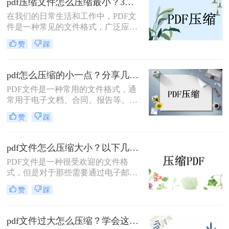
pdf压缩文件怎么压缩最小？3种方法任你选择！
家详细介绍pdf怎么压缩的方法和技
在我们的日常生活和工作中，PDF文
巧，帮助您更高效地完成压缩任务，
件是一种常见的文件格式，广泛应用
让您的工作变得更加便捷！
于各种场景。然而，有时候我们会遇
赞
踩
到PDF文件过大，导致传输、存储或
阅读时出现不便。那么，pdf压缩文件
怎么压缩最小呢?下面小编将分享3种
pdf怎么压缩的小一点？分享几种好用的压缩方法！
简单的方法，让你可以轻松将PDF文
PDF文件是一种常用的文件格式，通
件变小。
常用于电子文档、合同、报告等。然
而，有时候PDF文件的大小会非常
赞
踩
大，导致传输和存储变得不太方便。
因此，压缩PDF文件成为了一种必要
的技巧。下面将介绍几种pdf怎么压缩
pdf文件怎么压缩大小？以下几种方法帮你轻松解决！
的小一点方法。
PDF文件是一种很受欢迎的文件格
式，但是对于那些需要通过电子邮件
或云存储服务发送PDF文件的人来
赞
踩
说，文件大小可能会成为一个问题，
因为这些服务通常都有文件大小限
制。在这种情况下，您需要一种方法
pdf文件过大怎么压缩？学会这二个方法就够了！
来快速减小PDF文件的大小。这里介