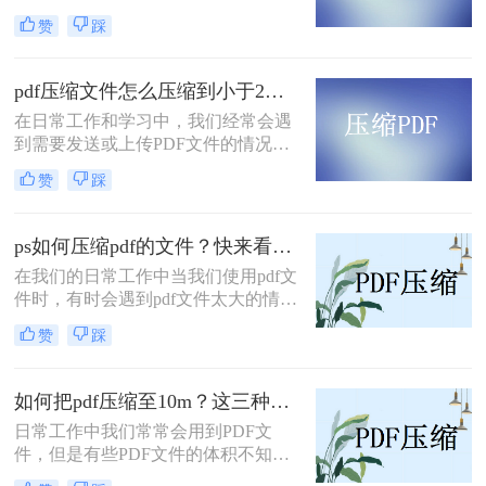
景。由于PDF文件通常包含大量的文
赞
踩
本和图像信息，它们可能会占用大量
的存储空间，这可能会导致传输速度
变慢，存储空间不足等问题。因此，
pdf压缩文件怎么压缩到小于2M？这几种方法值得一试！
对PDF文件进行压缩是非常必要的。
在日常工作和学习中，我们经常会遇
下面将介绍几种常见的pdf怎样压缩方
到需要发送或上传PDF文件的情况。
法。
然而，有些PDF文件可能过大，不利
赞
踩
于传输和存储。为此，本文将为您介
绍pdf压缩文件怎么压缩到小于2M方
法，帮助您将PDF文件压缩至小于
ps如何压缩pdf的文件？快来看看这篇文章！
2M，让您的文件轻松搞定。
在我们的日常工作中当我们使用pdf文
件时，有时会遇到pdf文件太大的情
况，不仅传输速度慢，而且存储空间
赞
踩
也很大，因此无法上传，面对这样的
问题相信有些小伙伴不知道该如何解
决，事实上我们可以通过压缩PDF文
如何把pdf压缩至10m？这三种方法值得一试！
件体积轻松解决问题，那么ps如何压
日常工作中我们常常会用到PDF文
缩pdf的文件呢?今天小编将教大家PS
件，但是有些PDF文件的体积不知不
压缩pdf文件的方法，操作还是非常简
觉膨胀得很大，不仅传输、分享速度
单的，大家来看看吧。