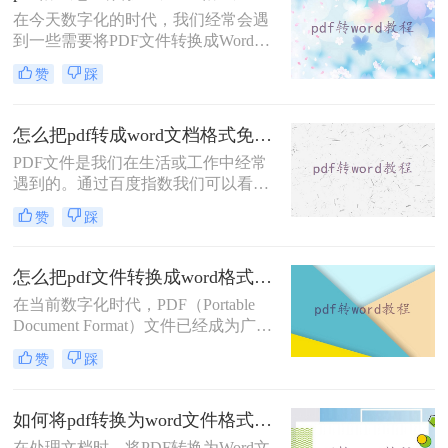
作效率。
在今天数字化的时代，我们经常会遇
到一些需要将PDF文件转换成Word格
式的情况。PDF格式具有一定的安全
赞
踩
性和稳定性，但相较于Word格式，
PDF文件不太方便进行编辑和修改。
所以，当我们需要对PDF文件进行编
怎么把pdf转成word文档格式免费？分享三个方法！
辑时，将其转换成Word格式是一种常
PDF文件是我们在生活或工作中经常
见的需求。那么pdf格式怎么转换成
遇到的。通过百度指数我们可以看到
word格式呢？在本文中，将介绍四种
大家对怎么把pdf转成word文档格式免
使用简单且高效的方法将PDF格式转
赞
踩
费的需求越来越大。如果你想编辑或
换为Word格式。
将在线下载的PDF文件转换为Word，
你需要使用一些工具。那么怎么把pdf
怎么把pdf文件转换成word格式不变？试试这二方法！
转成word文档格式免费呢？这一次，
在当前数字化时代，PDF（Portable
我想和大家分享pdf转word转换方法。
Document Format）文件已经成为广泛
使用的电子文档格式。然而，当我们
赞
踩
需要对PDF文件进行一些修改或编辑
时，将其转换为可编辑的Word格式变
得至关重要。那么怎么把pdf文件转换
如何将pdf转换为word文件格式？分享三种方法的详解！
成word格式不变呢？本文将重点介绍
在处理文档时，将PDF转换为Word文