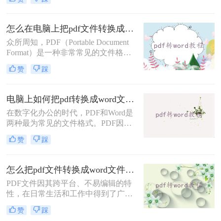
改和跨平台兼容性强的特点而备受青
睐，但在某些情况下，我们可能更希
望将其转换为Word文档，以便于编辑
怎么在电脑上把pdf文件转换成word？看看这二个方法!
和修改。那么pdf怎么转换成word免费
众所周知，PDF（Portable Document
呢？本文将为您介绍几种免费的PDF
Format）是一种非常常见的文件格
转Word方法，帮助您轻松实现文件格
式，而Word文档则是我们经常使用的
式转换。
赞
踩
编辑和排版工具。如果你遇到了需要
将PDF文件转换为Word文档的情况，
你可能会有一些困扰。那么怎么在电
电脑上如何把pdf转换成word文档？值得收藏的四种转换方法！
脑上把pdf文件转换成word呢？本文将
在数字化办公的时代，PDF和Word是
向你介绍一些简便的方法，让你可以
两种最为常见的文件格式。PDF因其
轻松地在电脑上进行PDF到Word的转
出色的稳定性和跨平台性而受到广泛
换。
赞
踩
使用，但在某些情况下，我们可能需
要将PDF文件转换为Word文档，以便
进行编辑、修改或重新排版。那么电
怎么把pdf文件转换成word文件？介绍三种简单易用的方法！
脑上如何把pdf转换成word文档呢？本
PDF文件因其跨平台、不易编辑的特
文将为您介绍三种在电脑上将PDF转
性，在日常生活和工作中得到了广泛
换成Word文档的实用方法，帮助您轻
应用。然而，有时我们可能需要对
松应对不同场景下的文件格式转换需
赞
踩
PDF文件进行编辑或修改，这就需要
求。