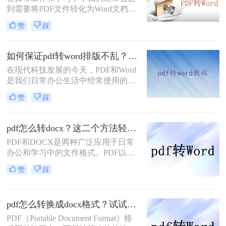
小编如何将pdf转word文档怎么转。将
到需要将PDF文件转化为Word文档的
PDF转Word确实是一个好方法。让我
情况，以便于编辑和修改。那么PDF
赞
踩
们看看如何转换吧！
怎样转化为Word文档呢？本文将介绍
三种PDF转化为Word文档的方法，帮
助您轻松实现格式转换。
如何保证pdf转word排版不乱？这三个简单实用方法一定能帮到你！
在现代科技发展的今天，PDF和Word
是我们日常办公生活中经常使用的两
种文档格式。有时候，我们需要将一
赞
踩
个PDF文件转换成Word格式，以便于
编辑和修改。然而，很多人可能都遇
到过一个问题，那就是在转换过程
pdf怎么转docx？这二个方法轻松搞定！
中，文件的排版变得凌乱不堪，甚至
PDF和DOCX是两种广泛应用于日常
使得内容无法阅读。那么如何保证pdf
办公和学习中的文件格式。PDF以其
转word排版不乱呢？，今天我将给大
跨平台、不易被篡改的特性，成为了
家介绍三个方法，来确保PDF转Word
赞
踩
许多正式文档的首选格式；而DOCX
时排版不乱。
则因其编辑和格式调整的灵活性，在
文字处理中占据了重要地位。有时，
pdf怎么转换成docx格式？试试这三个转换方法！
我们可能需要将PDF文档转换为
DOCX格式，以便进行进一步的编辑
PDF（Portable Document Format）格