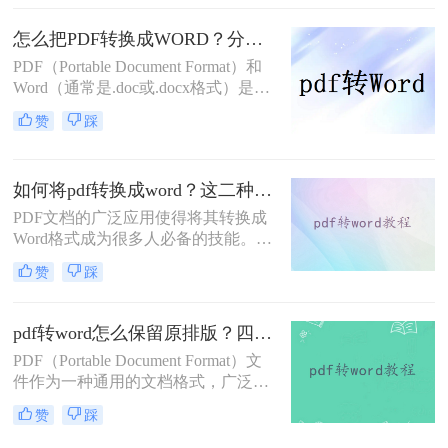
将其转换为Word格式。那么怎么把
pdf文件转换成word文件呢？本文将介
怎么把PDF转换成WORD？分享三个好用的方法！
绍四种将PDF文件转换成Word文件的
PDF（Portable Document Format）和
实用方法，帮助您轻松实现这一目
Word（通常是.doc或.docx格式）是两
标。
种非常常见的文档格式，它们各自具
赞
踩
有独特的优势。PDF文件稳定且易于
分享，而Word文件则便于编辑和修
改。因此，经常需要将PDF文件转换
如何将pdf转换成word？这二种方法你可以试试！
为Word格式，以满足不同的需求。那
么怎么把PDF转换成WORD呢？本文
PDF文档的广泛应用使得将其转换成
将介绍三种PDF转Word的方法，帮助
Word格式成为很多人必备的技能。无
你轻松完成格式转换。
论是编辑PDF文本、复制文本内容还
赞
踩
是修改格式，将PDF转换成Word都能
为我们提供便利。那么，如何将pdf转
换成word呢？本文将为你详细介绍。
pdf转word怎么保留原排版？四种实用方法！
PDF（Portable Document Format）文
件作为一种通用的文档格式，广泛应
用于各个领域。然而，有时我们需要
赞
踩
将PDF文件转换为Word文档以进行编
辑或修改。在转换过程中，保留原排