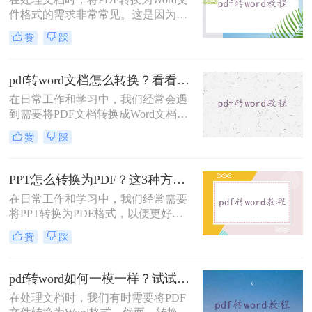
四种方法，帮助你将PDF文件转换为
件格式的需求非常常见。这是因为
Word格式，同时保持原有的格式不
Word格式的文件更易于编辑、修改和
变。
赞
踩
分享。那么如何将pdf转换为word文件
格式呢？本文将介绍三种方法，帮助
您将PDF文件转换为Word格式，并确
pdf转word文档怎么转换？看看这4种方法！
保格式和数据的完整性。
在日常工作和学习中，我们经常会遇
到需要将PDF文档转换成Word文档的
情况。不管是编辑、修改还是复制粘
赞
踩
贴，Word文档的处理更加便捷灵活。
那么，pdf转word文档怎么转换呢？下
面给大家介绍四种简单易行的方法，
PPT怎么转换为PDF？这3种方法很简单！
让您从小白到高手都能轻松上手！
在日常工作和学习中，我们经常需要
将PPT转换为PDF格式，以便更好地
共享和阅读。然而，许多人不知道该
赞
踩
如何高效地将PPT文件转换为PDF。
那么PPT怎么转换为PDF呢？别担
心，本文将为你介绍四个简单的方
pdf转word如何一模一样？试试这三个转换方法吧！
法，帮助你快速实现PPT转PDF的需
在处理文档时，我们有时需要将PDF
求。