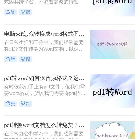
和修改。那么，PDF怎么转DOCX
式因其跨平台、不易被篡改的特性，
呢？接下来，本文将为您详细解析转
在日常生活和工作中被广泛应用。然
赞
踩
换的方法与步骤。
而，当我们需要编辑或修改PDF文件
的内容时，却发现它并不如
DOCX（Word文档）格式那样易于操
电脑pdf怎么转换成word格式不变？分享4种方法轻松实现！
作。因此，将PDF转换成DOCX格式
成为了一个常见的需求。那么pdf怎么
在日常生活和工作中，我们经常需要
转换成docx格式呢？本文将介绍几种
将PDF文件转换为Word文档，以保留
常用的PDF转DOCX的方法，并分享
原始格式并方便编辑。然而，很多转
赞
踩
一些注意事项。
换工具在转换过程中往往无法完全保
留PDF的原始格式，导致转换后的
Word文档格式混乱。那么电脑pdf怎
pdf转word如何保留原格式？这三个实用方法一定能帮到你！
么转换成word格式不变呢？为了解决
有时候我们手上有pdf文件，但我们需
这一问题，本文将介绍四种实用的方
要word格式，所以我们需要将pdf转
法，帮助你在电脑上将PDF转换为
word如何保留原格式，那么你知道怎
Word，同时保持格式不变。
赞
踩
么将pdf转word吗？小编今天给大家整
理了一份转换指南，不知道怎么转换
的朋友，你有福啦，看完很快就能掌
pdf转换word文档怎么转免费？这三个方法分享给你！
握，快快收藏起来吧。
在日常办公和学习中，我们经常需要