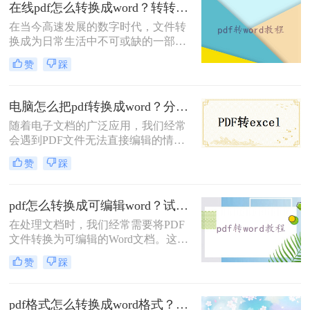
在线pdf怎么转换成word？转转大师教你在线转换！
便。因此，pdf文档怎么转换成word文
在当今高速发展的数字时代，文件转
档就成了许多人关心的问题。
换成为日常生活中不可或缺的一部
分。特别是对于经常需要处理大量文
赞
踩
档的人来说，快速而准确地将PDF文
件转换为Word格式，将会节省大量的
时间和精力。那么，在线pdf怎么转换
电脑怎么把pdf转换成word？分享四种简单方法！
成word呢？答案就是使用转转大师在
随着电子文档的广泛应用，我们经常
线转换方法！本文将为您详细介绍转
会遇到PDF文件无法直接编辑的情
转大师的功能和操作步骤，让您在文
况。幸运的是，有一种简单而高效的
件转换的道路上事半功倍。
赞
踩
方法可以将PDF文件转换成可编辑的
Word文档，方便我们进行进一步修改
和编辑。那么电脑怎么把pdf转换成
pdf怎么转换成可编辑word？试试这三种方法！
word呢？本文将为您介绍几种方法和
在处理文档时，我们经常需要将PDF
工具，让您轻松实现这个目标。
文件转换为可编辑的Word文档。这不
仅方便编辑和修改，还可以确保格式
赞
踩
的一致性。那么pdf怎么转换成可编辑
word呢？本文将介绍将PDF转换为可
编辑Word文档的技巧，帮助您提高工
pdf格式怎么转换成word格式？这四个方法转换效率很高！