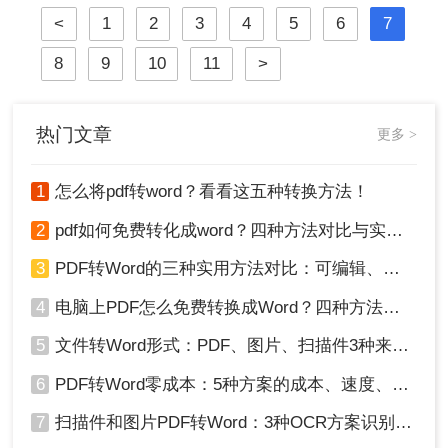
应用于各个领域。然而，有时我们还
端转换格式，都是杠杠的哦，下面就
<
1
2
3
4
5
6
7
需要将PDF文档转换成Word文档，以
来
便于编辑和修改。那么，电脑pdf怎么
8
9
10
11
>
不花钱转换成word呢？接下来，我将
为大家介绍三种在电脑上免费将PDF
转换成Word的简单方法。
热门文章
更多 >
1
怎么将pdf转word？看看这五种转换方法！
2
pdf如何免费转化成word？四种方法对比与实操指南（附详细表格）
3
PDF转Word的三种实用方法对比：可编辑、保格式、避风险！
4
电脑上PDF怎么免费转换成Word？四种方法对比与实操指南（附详细表格）!
5
文件转Word形式：PDF、图片、扫描件3种来源分别怎么处理！
6
PDF转Word零成本：5种方案的成本、速度、精度对比！
7
扫描件和图片PDF转Word：3种OCR方案识别率实测！