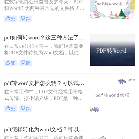
在数字化办公日益普及的今天，PDF
和Word作为两种最常见的文件格式，
各自有着独特的应用场景。PDF文件
赞
踩
以其高度的兼容性和稳定性，在电子
文档分享和阅读方面占据了一席之
地；而Word文档则以其强大的编辑和
pdf如何转word？这三种方法了解一下！
排版功能，在办公文档制作领域发挥
在日常办公和学习中，我们经常需要
着不可或缺的作用。因此，将PDF文
将PDF文件转换为Word文档，以便进
件转换为Word文档，以满足不同的办
行编辑、修改或进一步处理。PDF格
公需求，成为了许多职场人士的必备
赞
踩
式虽然稳定且兼容性好，但在编辑方
技能。
面却显得捉襟见肘。相比之下，Word
文档则提供了更为灵活和强大的编辑
pdf转word文档怎么转？可以试试这四个方法！
功能。那么PDF如何转word呢？本文
将介绍三种实用的PDF转Word方法，
在日常工作中，PDF文件经常用于格
帮助你轻松实现文档格式的转换。
式传输。据小编介绍，PDF是一种与
应用程序、操作系统和硬件无关的便
赞
踩
携式文档格式。PDF文件可以保证准
确的颜色和打印效果，无论在哪种打
印机上。难怪PDF格式经常出现在办
pdf怎样转化为word文档？可以试试这三种方法~
公文件传输中。然而，PDF文件的编
辑和操作更麻烦。此时，许多朋友问
在日常工作和学习中，我们经常会遇