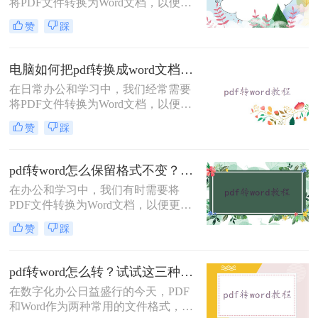
将PDF文件转换为Word文档，以便于
编辑和修改内容。虽然市面上有很多
赞
踩
专业的PDF转Word工具，但不少用户
因预算有限而寻找免费解决方案。那
么pdf转换word文档怎么转免费呢？本
电脑如何把pdf转换成word文档？这3种方法简单易学，你一定要知道！
文将介绍三种免费的PDF转Word方
在日常办公和学习中，我们经常需要
法，帮助您轻松实现文件格式转换。
将PDF文件转换为Word文档，以便于
编辑、修改或重新排版内容。那么电
赞
踩
脑如何把pdf转换成word文档呢？下
面，我将为大家介绍三种实用的方
法，帮助你在电脑上轻松实现PDF到
pdf转word怎么保留格式不变？这3种方法，任你选择！
Word的转换。
​在办公和学习中，我们有时需要将
PDF文件转换为Word文档，以便更好
地编辑和修改内容。然而，很多转换
赞
踩
工具在转换过程中往往无法完全保留
PDF的原始格式，导致转换后的Word
文档格式混乱。为了解决pdf转word怎
pdf转word怎么转？试试这三种简单实用方法！
么保留格式不变问题，本文将介绍三
在数字化办公日益盛行的今天，PDF
种实用的方法，帮助你在将PDF转换
和Word作为两种常用的文件格式，各
为Word时保留格式不变。