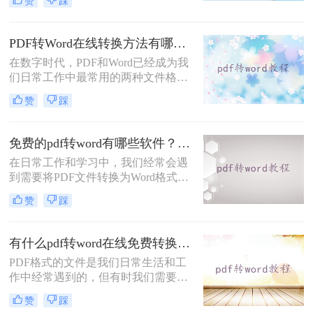
赞
踩
线PDF转Word的工具，它可以帮助您
轻松地将PDF文档转换为可编辑的
Word文件。那么pdf转word在线转换
PDF转Word在线转换方法有哪些？分享四种简单高效的工具！
怎么操作呢？在本文中，我们将详细
在数字时代，PDF和Word已经成为我
介绍如何使用转转大师进行PDF转
们日常工作中最常用的两种文件格
Word操作。
式。然而，有时我们需要将PDF文件
赞
踩
转换为Word格式，以便更好地编辑、
修改和使用其中的内容。本文将为您
介绍四种简单高效的PDF转Word在线
免费的pdf转word有哪些软件？3款实用软件推荐！
转换方法，帮助您轻松完成文件格式
在日常工作和学习中，我们经常会遇
的转换。
到需要将PDF文件转换为Word格式的
情况。无论是编辑文档、复制文字还
赞
踩
是进一步修改内容，PDF转Word都是
必不可少的一步。然而，许多人不知
道免费的pdf转word有哪些软件。在本
有什么pdf转word在线免费转换器吗？3个免费在线工具推荐！
文中，我们将为大家推荐三款免费实
PDF格式的文件是我们日常生活和工
用的PDF转Word软件，帮助您轻松完
作中经常遇到的，但有时我们需要对
成转换任务。
其进行编辑或复制文字等操作，就会
赞
踩
希望将PDF文件转换为Word格式。那