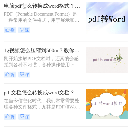
泛应用于电子书、教材、报告及宣传
Word的方法。
电脑pdf怎么转换成word格式？这三个方法非常实用！
刊物；然而，在需要编辑和修改内容
PDF（Portable Document Format）是
时，Word格式又显得更为灵活方便。
一种常用的文件格式，用于展示和交
这就引出了一个常见问题：电脑pdf如
换文档，因其高度的可读性和稳定性
何转换成word文档？今天，让我们深
赞
踩
而广受欢迎。然而，有时候我们可能
入探讨这个问题，并提供一些行之有
需要将PDF文件转换为Word格式，以
效的解决方案。
便于编辑、修改或进一步处理。那么
1g视频怎么压缩到500m？教你二个方法！
电脑pdf怎么转换成word格式呢？本文
将介绍在电脑上将PDF转换成Word格
刚开始接触PDF文档时，还真的会感
式的几种方法。
觉到各种不习惯，各种操作使用下来
都不如word文档顺手，如果你还被这
赞
踩
种问题所困扰，所以今天，来为大家
安利一个好办法吧，如果你不想去装
什么阅读器，编辑器一类的软件，这
pdf文档怎么转换成word文档？教你三种转换方法！
里还是有个好办法，我们不妨把PDF
在当今信息化时代，我们常常需要处
文档直接转化为word文档，这样是不
理各种文件格式，尤其是PDF和Word
是就方便很多了呢？那么如何1g视频
文档。PDF格式由于其稳定的排版和
怎么压缩到500m，我们可以用什么方
赞
踩
跨平台的特点，被广泛应用于各种电
法将视频压缩？下面就来看看吧。
子文档流通。然而，在需要编辑和修
改文档的时候，Word文档却更为方