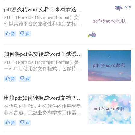
版至关重要，以确保文档格式的一致
pdf怎么转word文档？来看看这三种实用方法解析！
性和可读性。那么pdf转word怎么保留
PDF（Portable Document Format）文
原排版呢？本文将介绍四种方法，帮
件以其跨平台的兼容性和稳定的格式
助你在PDF转Word时保留原排版。
展现，广泛应用于日常办公、学术交
赞
踩
流、电子书刊等领域。然而，有时候
我们需要将PDF内容编辑或转换为
Word文档，以进行进一步的修改或排
如何将pdf免费转成word？试试下面的二种在线方法！
版。那么pdf怎么转word文档呢？本文
将介绍三种将PDF转换为Word文档的
PDF（Portable Document Format）是
方法。
一种广泛使用的文件格式，它保持了
文档的原始布局和格式，使得文件在
赞
踩
不同设备和操作系统上都能保持一致
的显示效果。然而，PDF文件并不易
于编辑和修改。因此，将PDF转换为
电脑pdf如何转换成word文档？看看这四个方法！
Word文档（.docx或.doc）有时成为了
在信息化时代，办公软件的使用变得
必要的需求。虽然市场上有很多付费
非常普遍。无数业务和学术工作需要
软件可以帮助完成这一任务，但也有
我们处理大量的文档文件，尤其是以
一些免费的方法可以实现PDF到Word
赞
踩
PDF和Word格式出现的。PDF文件因
的转换。那么如何将pdf免费转成word
其稳定的排版和跨平台的一致性被广
呢？本文将介绍几种免费将PDF转为