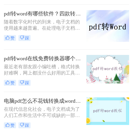
么有什么pdf转word在线免费转换器
吗？而今天，我将向大家推荐三个免
pdf转word有哪些软件？四款转换工具推荐！
费在线的PDF转Word工具，让您轻松
随着数字化时代的到来，电子文档的
解决此类问题。
使用越来越普遍。在处理电子文档的
过程中，我们可能会遇到需要将PDF
赞
踩
文件转换为Word文档的情况。这时
候，选择一款好用的PDF转Word工具
就显得尤为重要了。那么pdf转word有
pdf转word在线免费转换器哪个好用？试试这三款转换工具！
哪些软件呢？下面，我将为您推荐几
款功能强大、操作简便的PDF转Word
最近老有朋友跟小编吐槽，格式转换
软件，希望对您有所帮助。
好难啊，网上都没什么好用的工具，
想要将一份PDF格式的文档转换成
赞
踩
Word文档，但是试过很多软件了，转
换出来的结果都是一般般，甚至还有
排版格式都乱了，文字也有出错的。
电脑pdf怎么不花钱转换成word？试试这三个工具！
有没有好一点的pdf转word在线免费转
在现代信息化社会，电子文档成为了
换器哪个好用软件呢？好软件当然是
人们工作和生活中不可或缺的一部
有的，就看你有没有这个运气遇到
分。特别是PDF格式的文档，由于其
了。给大家介绍一下转转大师PDF转
赞
踩
跨平台和文档保真度高等特点，广泛
换器，不管是在线转换格式还是客户