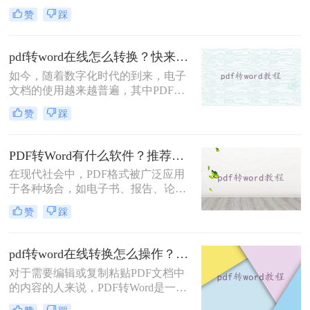
好地编辑、修改和使用其中的内容。
赞
踩
然而，许多人在进行PDF转Word操作
时，会遇到格式错乱、排版不整齐等
问题。那么pdf怎么转换成word在线转
pdf转word在线怎么转换？快来学习这1个快捷格式转换方法~
化呢？本文将为您介绍一种简单易用
如今，随着数字化时代的到来，电子
的在线转换方法，帮助您快速将PDF
文档的使用越来越普遍，其中PDF作
转换成Word格式。
为一种常用的电子文档格式，广泛应
赞
踩
用于各个领域。然而，有时我们需要
将PDF文档转换成Word文档进行编辑
或修改，这就需要借助PDF转Word的
PDF转Word有什么软件？推荐几款速实现PDF转Word的利器
在线工具了。那么pdf转word在线怎么
在现代社会中，PDF格式被广泛应用
转换呢？下面一起看看这个工具吧。
于各种场合，如电子书、报告、论文
等。然而，有时我们需要对PDF文档
赞
踩
进行编辑或修改，而Word是一个非常
常用的编辑软件。那么，pdf转word有
什么软件呢？下面将为您推荐几款最
pdf转word在线转换怎么操作？教你转转大师在线转换！
佳软件，让您轻松实现PDF转Word的
对于需要编辑或复制粘贴PDF文档中
需求。
的内容的人来说，PDF转Word是一个
非常方便的工具。转转大师是一个在