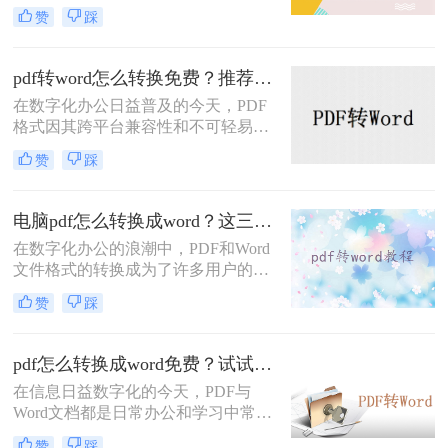
自拥有其独特的优势。PDF文件因其
赞
踩
跨平台兼容性和不可轻易编辑的特
性，常被用于文件共享和阅读；而
Word文件则以其强大的编辑功能和丰
pdf转word怎么转换免费？推荐这三种方法给你！
富的格式设置，成为办公文档的首
在数字化办公日益普及的今天，PDF
选。然而，在实际应用中，我们常常
格式因其跨平台兼容性和不可轻易编
需要将PDF文件转换为Word文档，以
辑的特性，成为文件传输和共享的常
便进行进一步的编辑和修改。那么pdf
赞
踩
用格式。然而，当需要修改PDF中的
转word怎么转呢？本文将为您详细介
内容或将其转换为可编辑的Word文档
绍PDF转Word的几种常用方法。
时，很多用户会发现这一任务并不容
电脑pdf怎么转换成word？这三种转换方法快来看！
易。幸运的是，存在多种免费的方法
在数字化办公的浪潮中，PDF和Word
可以帮助我们实现PDF到Word的转
文件格式的转换成为了许多用户的迫
换。那么pdf转word怎么转换免费呢？
切需求。PDF文件以其稳定性和跨平
本文将为您介绍几种常用的免费转换
赞
踩
台性而广受欢迎，但在需要编辑或修
方法。
改内容时，我们往往希望将其转换为
Word文档。那么电脑pdf怎么转换成
pdf怎么转换成word免费？试试这二个方法！
word呢？本文将为您介绍三种在电脑
在信息日益数字化的今天，PDF与
上将PDF转换成Word的实用方法，帮
Word文档都是日常办公和学习中常见
助您轻松应对不同场景下的文件格式
的文件格式。PDF文件因其不易被修
转换需求。
赞
踩