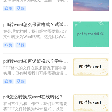
文件转换为Word格式。然而，转换过
程中可能会遇到格式、排版和元素错
赞
踩
位的问题。为了实现PDF转Word的一
模一样，我们需要采取一些特定的方
法和技巧。那么pdf转word如何一模一
pdf转word怎么保留格式？试试这三个方法！
样呢？本文将为您介绍三种实用的方
在处理文档时，我们经常需要将PDF
法，帮助您顺利完成高质量的PDF转
文件转换为Word格式。这是因为Word
Word转换。
提供了更多的编辑和格式化选项，使
赞
踩
得内容更易于修改、排版或重新设
计。然而，许多人在进行转换时遇到
了格式丢失的问题。那么，pdf转word
pdf转word如何保留格式？学学这二个转换方法！
怎么保留格式呢？以下是一些实用的
PDF格式的文件在很多情况下都非常
方法和建议。
实用，但有时候我们可能需要编辑或
重用其中的内容，这时就需要将PDF
赞
踩
转换为Word格式。然而，转换后的
Word文件往往会出现格式错乱的问
题，导致我们需要花费大量时间来重
pdf怎么转换成word在线转化？这个转换方法了解一下！
新编辑和调整。那么pdf转word如何保
在日常生活和工作中，我们经常需要
留格式呢？在本文中，将向大家介绍
将PDF文件转换为Word格式，以便更
实现保留PDF转Word的格式。