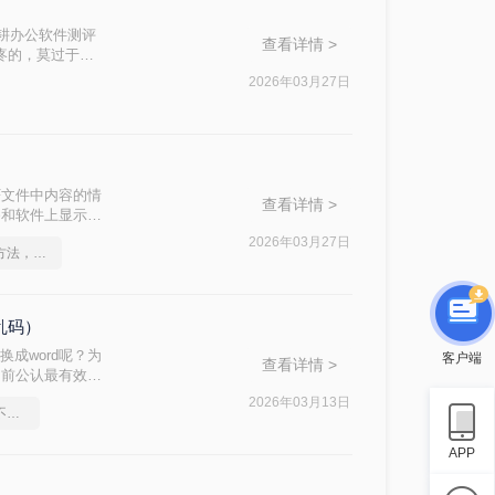
深耕办公软件测评
查看详情 >
头疼的，莫过于转
2026年03月27日
F文件中内容的情
查看详情 >
备和软件上显示一
将PDF转换为可
2026年03月27日
这2个PDF转Word的方法，高效率转换，排版不乱码！
安全且精准的工
不乱码）
换成word呢？为
客户端
查看详情 >
目前公认最有效的
.docx 文
2026年03月13日
pdf怎么转换成word怎么不乱码
APP