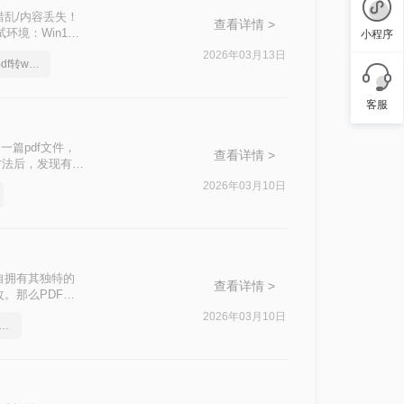
错乱/内容丢失！
查看详情 >
境：Win11 +
小程序
 / 专业在线转换平台），
2026年03月13日
常用的什么软件可以pdf转word
扫描件处理技巧
客服
篇pdf文件，
查看详情 >
方法后，发现有一
么就一起来了解下
2026年03月10日
自拥有其独特的
查看详情 >
。那么PDF如
方法，帮助大家轻
2026年03月10日
F转Word的方法，高效率转换，排版不乱码！