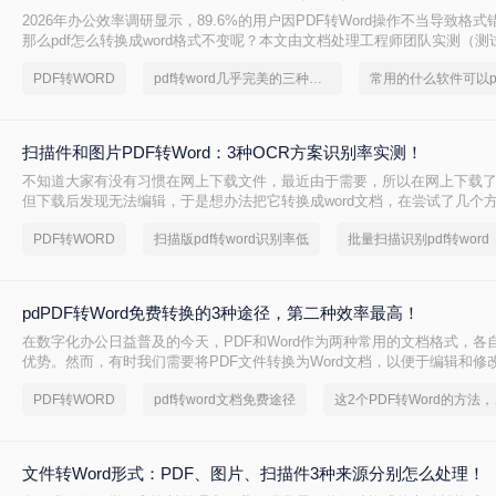
2026年办公效率调研显示，89.6%的用户因PDF转Word操作不当导致格式
那么pdf怎么转换成word格式不变呢？本文由文档处理工程师团队实测（测试环
Microsoft Word 2025 / LibreOffice 7.6 / Adobe Acrobat Pro 2025
PDF转WORD
pdf转word几乎完美的三种方式
严格遵循《电子文档转换技术规范V3.0》，拆解4种零风险转换路径，附
+格式修复方案，助你1分钟生成可编辑Word！
扫描件和图片PDF转Word：3种OCR方案识别率实测！
不知道大家有没有习惯在网上下载文件，最近由于需要，所以在网上下载了一
但下载后发现无法编辑，于是想办法把它转换成word文档，在尝试了几个
个还不错的，在这里分享给大家。如果你也需要pdf转换成word文档，那
PDF转WORD
扫描版pdf转word识别率低
批量扫描识别pdf转word
吧。下面讲讲pdf图片怎么转换成word图片文档的方法。
pdPDF转Word免费转换的3种途径，第二种效率最高！
在数字化办公日益普及的今天，PDF和Word作为两种常用的文档格式，各
优势。然而，有时我们需要将PDF文件转换为Word文档，以便于编辑和修改
何免费转换成Word呢？本文将为大家介绍几种免费将PDF转换成Word的
PDF转WORD
pdf转word文档免费途径
这2个PD
松实现文档格式的转换。
文件转Word形式：PDF、图片、扫描件3种来源分别怎么处理！