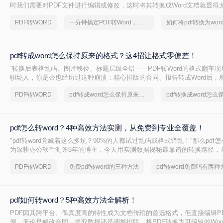
时我们需要对PDF文件进行编辑或修改，这时将其转换成Word文档就显得
pdf怎么转换成word呢？本文将介绍四种将PDF转换成Word的实用方法，
PDF转WORD
一分钟搞定PDF转Word，这2种简单方法，任意选择
PDF到Word的转换。
pdf转成word怎么保持原来的格式？这4招让格式零偏差！
“转换后表格乱码、图片移位、标题层级全错——PDF转Word的格式翻车现
职场人，你是否也经历过这种崩溃：精心排版的合同、报告转成Word后，
乱成一锅粥？其实，只要选对方法，PDF转Word完全能实现“像素级还原”
PDF转WORD
pdf转成word怎么保持原来的格式
pdf怎么转word？4种高效方法实测，从免费到专业全覆盖！
"pdf转word竟藏着这么多坑？90%的人都试过乱码或格式错乱！"那么pdf怎
为深耕办公软件测评8年的博主，今天用实测数据揭秘最靠谱的转换路径，帮
转换雷区。
PDF转WORD
免费pdf转word的三种方法
pdf转word免费吗有两种
pdf如何转word？5种高效方法全解析！
PDF因其跨平台、保真度高的特性成为文档传输的首选格式，但直接编辑P
便。无论是修改合同、提取数据还是调整排版，将PDF转换为可编辑的Wor