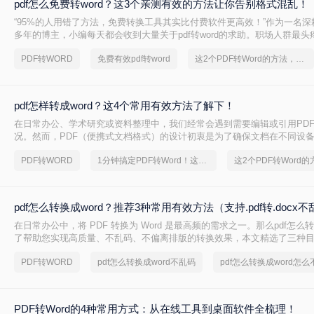
pdf怎么免费转word？这3个亲测有效的方法让你告别格式混乱！
“95%的人用错了方法，免费转换工具其实比付费软件更高效！”作为一名
多年的博主，小编每天都会收到大量关于pdf转word的求助。职场人群最
换后格式错乱、文字错位，或是需要反复调整排版浪费数小时。
PDF转WORD
免费有效pdf转word
这2个PDF转Word的方法，高效率转换，排版不乱码！
pdf怎样转成word？这4个常用有效方法了解下！
在日常办公、学术研究或资料整理中，我们经常会遇到需要编辑或引用PD
况。然而，PDF（便携式文档格式）的设计初衷是为了确保文档在不同设
致，其本身并非一个易于编辑的格式。这就催生了一个普遍且迫切的需求：
PDF转WORD
1分钟搞定PDF转Word！这2个方法，一定要收好！
编辑的Word文档。面对网络上琳琅满目的转换工具，如何选择一款高效、
具成为了关键。
pdf怎么转换成word？推荐3种常用有效方法（支持.pdf转.docx
在日常办公中，将 PDF 转换为 Word 是最高频的需求之一。那么pdf怎么转
了帮助您实现高质量、不乱码、不偏离排版的转换效果，本文精选了三种
方法。这些方法不仅能保留原始文档的 .pdf 格式精髓，更能完美生成可编辑的 
PDF转WORD
pdf怎么转换成word不乱码
档，且完全避开了捆绑严重的传统软件。
PDF转Word的4种常用方式：从在线工具到桌面软件全梳理！