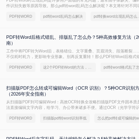
PDF转Word时出现乱码是许多用户面临的常见问题，通常由字体缺失、编
件识别失败等原因导致。那么pdf转word乱码怎么解决呢？本文将针对不
解决方案，帮助用户高效解决乱码问题。
PDF转WORD
pdf转word乱码怎么解决
pdf转换word
PDF转Word后格式错乱、排版乱了怎么办？5种高效修复方法（2
南）
工作中将PDF转为Word后，表格错位、文字重叠、页眉消失、段落断裂……
不仅耗时耗力，更影响专业形象。别再反复重转！那么PDF转Word后格式
怎么办呢？本文直击痛点，提供可立即执行的修复方案，助您10分钟内恢
PDF转WORD
这2个PDF转Word的方法，高效率转换，排版不乱码！
pdf转word格式乱了
扫描版PDF怎么转成可编辑Word（OCR 识别）？5种OCR识别
（2026年安全指南）
从扫描版PDF到可编辑Word：高效OCR转换全攻略扫描版PDF文件因本
法直接编辑文字内容，给学习、办公带来诸多不便。通过OCR（光学字符
转换为可编辑的Word文档，已成为文档处理中的常见需求。本文将系统介
PDF转WORD
扫描版pdf转word识别率低
怎么把pdf转成可编辑的wo
的转换方法，助您轻松释放文档价值。一、理解扫描版PDF与OCR转换扫描
扫描仪或手机拍照将纸质文件数字化生成的，其内容以图片形式存储
PDF转Word后文字乱码、无法编辑怎么解决？5种高效解决方法（