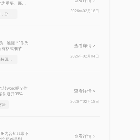
查看详情 >
尤为重要。那么
帮助用户轻松实现
2026年02月18日
如何将pdf转换为word，分享一种简单的方法
场，谁懂？”作为
查看详情 >
所有格式细节全
2026年02月04日
pdf转换成word怎么保持原来格式
么转word呢？作
查看详情 >
你避开99%的
2026年02月18日
方法
DF内容却非常不
查看详情 >
d文档都是刚