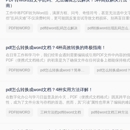
南）
工作中将PDF转为Word后，满屏方框、问号、奇怪符号，甚至无法选中文
些"乱码灾难"不仅浪费时间，更可能因反复尝试导致文档损坏。别再盲目重
Word后文字乱码、无法编辑怎么解决呢？本文直击痛点，提供可立即执行
PDF转WORD
pdf转word乱码怎么解决
pdf转换word
您10分钟内恢复可编辑文档！
pdf怎么转换成word文档？4种高效转换的终极指南！
在日常工作和学习中，我们经常会遇到需要编辑或引用PDF文件中内容的
PDF（便携式文档格式）的初衷是为了确保文件在任何设备上都能保持格
编辑，这给直接修改内容带来了巨大不便。因此，将PDF转换为可编辑的Wo
PDF转WORD
pdf怎么转换成word？简单高效的恢复方法
项高频且关键的需求。面对网络上琳琅满目的转换工具，如何选择一款高
工具至关重要。那么pdf怎么转换成word文档呢？本文将为您系统梳理几
PDF转Word方法，深入剖析其优缺点与操作细节，助您轻松应对各类转换
pdf怎么转换成word文档？4种实用方法详解！
在数字化办公与学习日益普及的今天，PDF（便携式文档格式）因其跨平
性，成为了文件分发与存档的首选。然而，其“只读”属性也带来了编辑的难
修改合同条款、提取报告中的数据、或重用文献中的段落时，将PDF转换为可
PDF转WORD
三种方法把pdf转word文档
pdf转word文档三种方法
文档就成为了一项高频且关键的需求。市场上的转换工具琳琅满目，但效