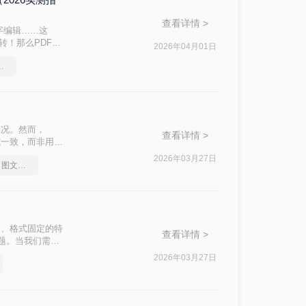
查看详情 >
字编辑……这
转！那么PDF转
2026年04月01日
的修复方案，助
出现乱码怎么解决
情况。然而，
查看详情 >
式一致，而非用于
rd文档成为一
2026年03月27日
pdf怎么转换成word？图文恢复指南
效、安全、精准的
种主流且有效的
挑战。
台、格式固定的特
查看详情 >
题。当我们需要
编辑的Word
2026年03月27日
果参差不齐。