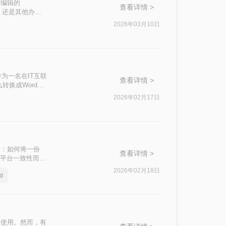
可编辑的
查看详情 >
片，还是其他办公
怎么把文件转成
2026年03月10日
用工具，并提供操
为一名在IT互联
查看详情 >
转换成Word而
—从合同文档编辑
2026年02月17日
题：如何将一份
查看详情 >
跨平台一致性而成
2026年02月18日
d
泛使用。然而，有