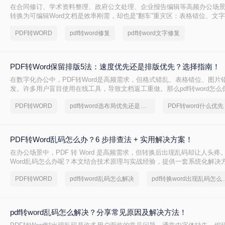
在合同修订、学术资料整理、政府公文处理、企业报告编辑等高频办公场景
转换为可编辑Word文档是效率刚需，却也是“翻车”重灾区：表格错位、文
坏、敏感信息泄露……2025年国家网信办通报多起因在线转换工具导致的
PDF转WORD
pdf转word修复
pdf转word文字修复
露事件！
PDF转Word保留排版5法：速度优先还是排版优先？选择指南！
在数字化办公中，PDF转Word是高频需求，但格式错乱、表格错位、图片
发。许多用户盲目使用在线工具，导致文档返工重做。那么pdf转word怎
本文基于Windows 10/11系统实测，系统梳理5种安全有效方法，明确标
PDF转WORD
pdf转word选布局优先还是编辑优先
PDF转word什么优先
边界与关键细节，助您高效保留原排版，让文档转换不再是痛点！
PDF转Word乱码怎么办？6 步排查法 + 实用解决方案！
在办公场景中，PDF 转 Word 是高频需求，但转换后出现乱码却让人头疼
Word乱码怎么办呢？本文结合技术原理与实战经验，提供一套系统化解决
修复乱码问题。
PDF转WORD
pdf转word乱码怎么解决
pdf转换word
pdf转word乱码怎么解决？分享常见原因及解决方法！