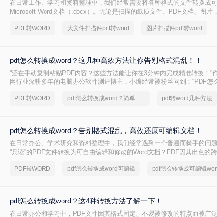
在日常工作、学习和资料整理中，我们经常需要将各种格式的文件转换成
Microsoft Word文档（.docx）。无论是扫描的纸质文件、PDF文档、图
格式，转换成Word格式可以方便我们编辑、修改、引用和统一格式。那么
PDF转WORD
大文件扫描件pdf转word
图片扫描件pdf转word
word形式呢？本文将介绍几种最常用的转换方法，分析其优缺点，推荐实
作步骤和关键注意事项。
pdf怎么转换成word？这几种高效方法让你告别格式混乱！！
“还在手动复制粘贴PDF内容？这些方法能让你在3分钟内完成精准转换！”作
网行业深耕多年的电脑办公软件测评博主，小编经常被粉丝问到：“PDF怎么
不丢格式？”尤其在职场和自媒体场景中，PDF转Word的需求无处不在—
PDF转WORD
pdf怎么转换成word？简单高效的恢复方法
pdf转word几种方法
到报告数据提取，但许多人因操作繁琐、结果不准而头疼。
pdf怎么转换成word？告别格式混乱，高效还原可编辑文档！
在日常办公、学术研究和资料整理中，我们经常遇到一个普遍而棘手的问
“只读”的PDF文件转换为可自由编辑和修改的Word文档？PDF因其出色的
为文件分发的首选格式，但其固定布局的特性也使得直接编辑变得困难。
PDF转WORD
pdf怎么转换成word可编辑
pdf怎么转换成可编辑wor
pdf怎么转换成word？这4种转换方法了解一下！
在日常办公和学习中，PDF文件因其格式固定、不易被修改的特点而被广