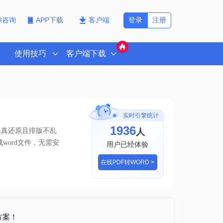
登录
注册
PI咨询
APP下载
客户端
使用技巧
客户端下载
实时引擎统计
1937
人
保真还原且排版不乱
word文件
，无需安
用户已经体验
在线PDF转WORD >
方案！