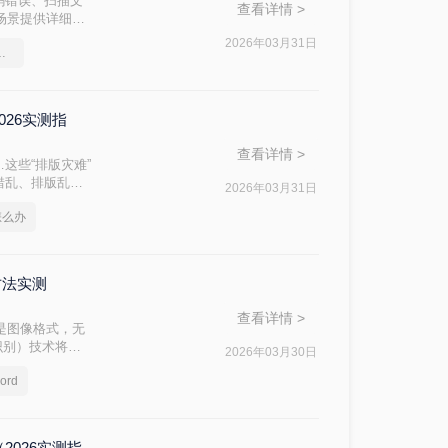
码错误、扫描文
查看详情 >
同场景提供详细的
2026年03月31日
出现乱码怎么解决
026实测指
查看详情 >
这些“排版灾难”
错乱、排版乱了
2026年03月31日
复清爽排版！
怎么办
方法实测
查看详情 >
质是图像格式，无
识别）技术将其
2026年03月30日
绍几种高效可靠
rd
版PDF是通过
2026实测指