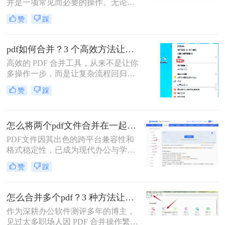
并是一项常见而必要的操作。无论是
合并方法，涵盖不同平台、使用场景
整理报告、合并多个章节的电子书，
和技术水平，助您轻松应对各种PDF
赞
踩
还是将扫描件整合为一份完整文档，
处理需求。
PDF合并功能都显得至关重要。然
而，面对市场上琳琅满目的工具和方
pdf如何合并？3 个高效方法让办公效率翻倍！
法，许多用户往往感到困惑：哪种方
高效的 PDF 合并工具，从来不是让你
法最快捷？哪种最安全？怎么合并pdf
多操作一步，而是让复杂流程回归简
文件=
单本质。职场中，谁没遇到过需要将
赞
踩
多个 PDF 文件合并的场景？项目报告
的分散章节、客户资料的零散文档、
自媒体素材的拆分文件，都需要快速
怎么将两个pdf文件合并在一起？五大方法全面解析！
整合为完整文档。
PDF文件因其出色的跨平台兼容性和
格式稳定性，已成为现代办公与学术
交流中不可或缺的文件格式。然而，
赞
踩
当我们面对需要整合多个PDF文档的
情况时，如何高效、安全地完成合并
任务就成为了一个常见挑战。
怎么合并多个pdf？3 种方法让效率翻倍”！
作为深耕办公软件测评多年的博主，
见过太多职场人因 PDF 合并操作繁