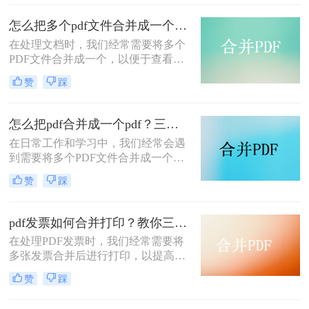
种将多个PDF文件合并成一个的方
法，帮助您轻松完成PDF文件的合并
怎么把多个pdf文件合并成一个？试试看这二种转换方式！
任务。
在处理文档时，我们经常需要将多个
PDF文件合并成一个，以便于查看、
传输和存档。那么怎么把多个pdf文件
赞
踩
合并成一个呢？本文将介绍两种常用
的PDF合并方法，帮助您高效地完成
PDF合并任务。
怎么把pdf合并成一个pdf？三种方法教你快速合并pdf！
在日常工作和学习中，我们经常会遇
到需要将多个PDF文件合并成一个文
件的需求。无论是为了整理资料、简
赞
踩
化分享流程，还是为了更方便地阅读
和管理，PDF合并都是一个非常实用
的功能。那么怎么把pdf合并成一个
pdf发票如何合并打印？教你三种简单合并方法！
pdf呢？以下将详细介绍几种常用的
在处理PDF发票时，我们经常需要将
PDF合并方法，帮助您轻松实现这一
多张发票合并后进行打印，以提高工
目标。
作效率和节省纸张。那么PDF发票如
赞
踩
何合并打印呢？以下将介绍三种合并
PDF发票并进行打印的方法，帮助你