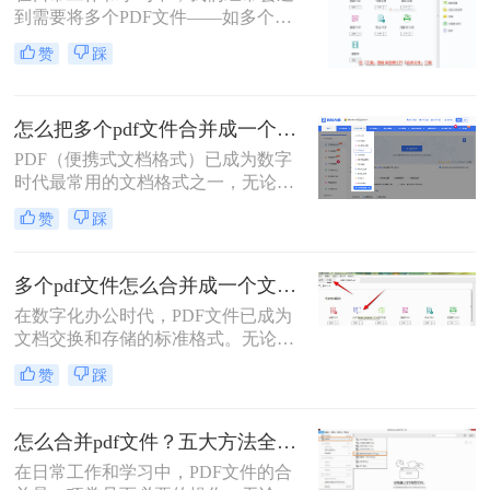
到需要将多个PDF文件——如多个章
节的电子书、一系列扫描件、不同来
赞
踩
源的报告或发票——整合为一个单一
PDF文件的需求。这不仅便于管理和
归档，也更利于阅读、分享和打印。
怎么把多个pdf文件合并成一个？全面指南与详细方法解析！
然而，面对这一看似简单的任务，许
多用户却不知从何下手，或者使用的
PDF（便携式文档格式）已成为数字
工具不够高效、安全。
时代最常用的文档格式之一，无论是
学术论文、商务报告、电子书还是官
赞
踩
方文件，PDF都能保持原始格式在不
同设备上的一致性。然而，在日常工
作和学习中，我们常常需要将多个
多个pdf文件怎么合并成一个文件？从新手到高手的完整指南！
PDF文件合并成一个，以方便管理、
在数字化办公时代，PDF文件已成为
分享或打印。那么怎么把多个pdf文件
文档交换和存储的标准格式。无论是
合并成一个呢？本文将全面解析多种
学术研究、工作报告还是法律文件，
PDF合并方法，帮助您根据具体需求
赞
踩
我们经常需要将多个PDF文件整合为
选择最合适的解决方案。
一个完整的文档。然而，许多人在面
对这一需求时常常感到困惑。那么多
怎么合并pdf文件？五大方法全解析！
个pdf文件怎么合并成一个文件呢？本
在日常工作和学习中，PDF文件的合
文将详细介绍七种常用且高效的PDF