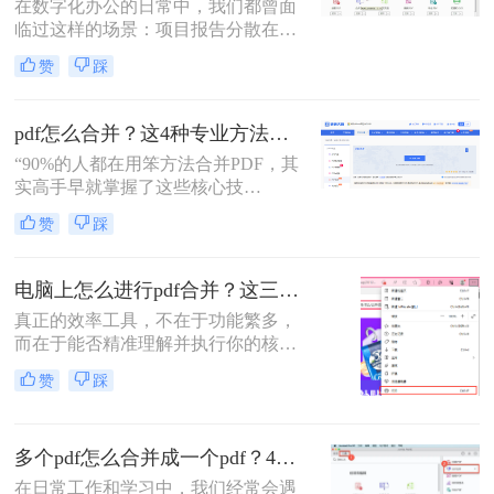
PDF合并指南，助你告别效率低下与
在数字化办公的日常中，我们都曾面
安全隐患。
临过这样的场景：项目报告分散在多
个PDF里，学术论文章节各自独立，
赞
踩
或是一堆扫描合同需要整合。PDF合
并这个看似简单的操作，实则直接影
响着我们的信息处理效率与专业形
pdf怎么合并？这4种专业方法，让你效率翻倍！
象。那么怎么把pdf合并成一个pdf
“90%的人都在用笨方法合并PDF，其
呢？今天，作为一名深耕办公软件领
实高手早就掌握了这些核心技
域多年的测评博主，我将为你揭秘三
巧。”作为一名在电脑办公软件领域
种最高效的PDF合并方案，帮你彻底
赞
踩
深耕多年的测评博主，每天都会收到
摆脱文档管理的困扰。
大量关于PDF处理的咨询。其
中，“PDF怎么合并”这个问题出现的
电脑上怎么进行pdf合并？这三招，让你十分钟从小白变高手！
频率高居不下。这看似简单的操作，
真正的效率工具，不在于功能繁多，
却实实在在地困扰着众多职场人：报
而在于能否精准理解并执行你的核心
告整合、资料归档、方案提交……每
意图。“小编，快帮帮我！明早汇报
一次低效的手动处理，都在悄悄吞噬
赞
踩
用的方案，十几份PDF还散着，甲方
你的时间与耐心。
爸爸要一个合并文件，我快急疯
了！”深夜十一点，收到粉丝小陈的
多个pdf怎么合并成一个pdf？4种合并pdf方法详解！
紧急求助。
在日常工作和学习中，我们经常会遇