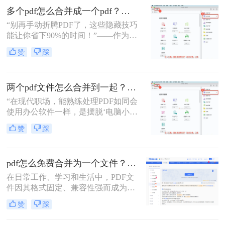
并呢？本文将介绍三种合并PDF文件
多个pdf怎么合并成一个pdf？小编亲测高效方法大公开！
的方法。
“别再手动折腾PDF了，这些隐藏技巧
能让你省下90%的时间！”——作为从
事电脑办公软件测评多年的博主，小
赞
踩
编经常收到读者关于PDF合并的求
助。今天，我就结合多年经验，分享
多个PDF怎么合并成一个PDF的常用
两个pdf文件怎么合并到一起？3分钟教会你5种专业方法，最后一招绝了！
方法，帮你解决操作繁琐、安全隐忧
等核心困扰。那么多个pdf怎么合并成
“在现代职场，能熟练处理PDF如同会
一个pdf呢？本文基于真实测试和数
使用办公软件一样，是摆脱‘电脑小
据，确保专业可信，助你快速掌握实
白’标签、提升个人效率的隐形核心竞
赞
踩
用技能。
争力。”——小编“领导刚把项目合同
的补充条款发过来，是另一个PDF，
怎么合并到主文件里啊？在线等，挺
pdf怎么免费合并为一个文件？五种免费合并方法详解！
急的！”这样的场景，你是否熟悉？
在日常工作、学习和生活中，PDF文
件因其格式固定、兼容性强而成为文
档交换的主流格式。然而，我们经常
赞
踩
遇到需要将多个PDF文件合并为一个
的情况，比如整理报告、汇总资料或