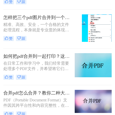
赞
踩
件处理是每个职场人和内容创作者的
日常刚需。信息提取不精准、操作繁
琐、安全隐患——这些痛点几乎每天
怎样把三个pdf图片合并到一个文件？三招搞定，职场效率飙升秘籍！
都在消耗我们的时间和耐心。
精准、高效、安全，一个合格的文件
处理流程，本身就是专业度的体现。
在信息爆炸的职场，我们每天都要与
赞
踩
海量文档打交道。你是否也经常遇到
这样的场景：客户发来三张重要的产
品示意图PDF、三页独立的合同附件
如何把pdf合并到一起打印？这4种合并方法了解一下！
PDF，或是三份散乱的报告图表
PDF，急需你整理成一个规整的文件
在日常工作和学习中，我们经常需要
进行提交或归档？
处理多个PDF文件，并希望将它们合
并成一个文件进行打印，以便于管理
赞
踩
和节省纸张。那么如何把pdf合并到一
起打印呢？以下是几种常用的方法来
合并PDF文件并打印，每种方法都附
合并pdf怎么合并？教你二种大家都在用的合并方法！
有简介。
PDF（Portable Document Format）文
件因其跨平台性和内容完整性，在日
常办公和学习中得到了广泛应用。有
赞
踩