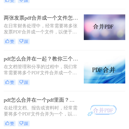
赞
踩
多个PDF文件时，找到一种简单且有
效的解决方案变得尤为重要。那么如
何合并pdf文件到一个pdf呢？本文将
两张发票pdf合并成一个文件怎么弄？掌握这3种方法轻松合并！
介绍三种不同的方法来帮助您轻松地
在日常财务处理中，经常需要将多张
将多个PDF文件合并成一个PDF文
发票PDF合并成一个文件，以便于归
件。
档、分享或打印。那么两张发票pdf合
赞
踩
并成一个文件怎么弄呢？本文将介绍
三种将两张发票PDF合并成一个文件
的方法。
pdf怎么合并在一起？教你三个好用办法！
在文档管理和分享的过程中，我们常
常需要将多个PDF文件合并成一个单
一的文件，以简化发送、存储或打印
赞
踩
的过程。无论是为了创建综合报告、
整合学习资料还是整理合同文档，掌
握pdf怎么合并在一起是一项非常实用
pdf怎么合并在一个pdf里面？这二种合并方法了解下！
的技能。本文将介绍三种不同的PDF
在处理文档、报告或资料时，经常需
合并方法。
要将多个PDF文件合并为一个，以便
于查阅和管理。那么pdf怎么合并在一
赞
踩
个pdf里面呢？本文将介绍两种将多个