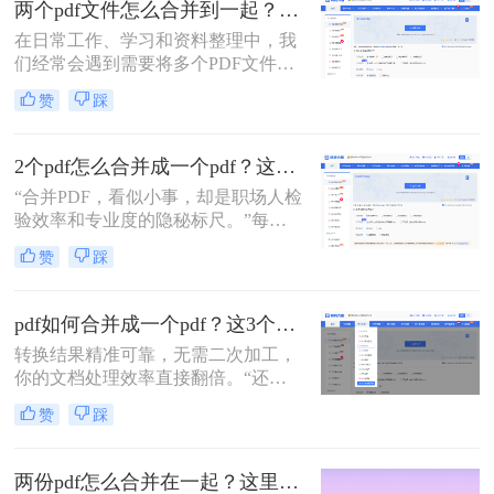
两个pdf文件怎么合并到一起？一篇涵盖所有主流方法的终极指南！
在日常工作、学习和资料整理中，我
们经常会遇到需要将多个PDF文件合
并为一个的情况。无论是整合多个章
赞
踩
节的电子书、汇总一份报告的各个部
分，还是将扫描的图片合并为一个
PDF文档，掌握高效、可靠的PDF合
2个pdf怎么合并成一个pdf？这3个方法让你效率翻倍，安全省心！
并技能至关重要。市面上有许多工具
“合并PDF，看似小事，却是职场人检
可以实现这一功能，但各有优劣。那
验效率和专业度的隐秘标尺。”每到
么两个pdf文件怎么合并到一起呢？本
月底汇总报告、项目结案需整合多方
文将为您详细介绍四种主流且有效的
赞
踩
资料，或是自媒体朋友整理拍摄脚本
方法，从在线工具的便捷到专业软件
与合同，你是否也对着电脑上零散的
的强大，助您轻松应对各种合并需
PDF文档感到头疼？手动复制粘贴？
求。
pdf如何合并成一个pdf？这3个免费高效方法，职场人必须掌握！
格式全乱。
转换结果精准可靠，无需二次加工，
你的文档处理效率直接翻倍。“还在
为合并几十个PDF报告而头疼？你浪
赞
踩
费在重复操作上的时间，够你学一个
新技能了。”作为在电脑办公软件测
评领域深耕多年的小编，我见过太多
两份pdf怎么合并在一起？这里分享4个合并方法！
职场朋友被基础的文档处理问题绊住