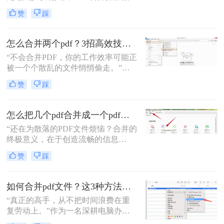
琐、格式错乱、隐私泄露踩坑。其实
赞
踩
选对方法，1 分钟就能搞定多文件合
并，还能精准保留原始格式。
怎么合并两个pdf？3招高效技巧，让你告别杂乱文档！
“不会合并PDF，你的工作效率可能正
被一个个散乱的文件悄悄偷走。”作
为一名从事电脑办公软件测评多年的
赞
踩
博主，小编经常被粉丝问到：“怎么
合并两个pdf？”这看似简单的操作，
背后却藏着效率的巨大分水岭。职场
怎么把几个pdf合并成一个pdf文件？合并文件的四大高效秘籍，总有一款适合你！
办公人群和自媒体创作者们，常常陷
“还在为散落的PDF文件烦恼？合并的
入信息碎片化、操作繁琐和安全隐忧
终极意义，在于创造流畅的信息
的困境。
流。”身为一名深耕电脑办公软件测
赞
踩
评多年的博主，我深知高效处理文档
是职场人士和内容创作者的核心痛
点。面对数十份零散的PDF——可能
如何合并pdf文件？这3种方法让你效率翻倍！
是项目报告的不同章节、分散的合同
“真正的高手，从不把时间浪费在重
附件，或是零散的参考资料
复劳动上。”作为一名深耕电脑办公
软件测评多年的博主，我深知PDF文