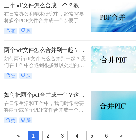
轻松应对这一需求。
三个pdf文件怎么合成一个？教你4种大家都在用方法！
在日常办公和学术研究中，经常需要
将多个PDF文件合并成一个以便于管
理和分享。那么三个pdf文件怎么合成
赞
踩
一个呢？本文将介绍四种将三个PDF
文件合成一个的实用方法。
两个pdf文件怎么合并到一起？大家来试试这3种方法吧！
如何两个pdf文件怎么合并到一起？我
们在工作中会遇到很多难以处理的文
件，比如PDF文件，特别是多个PDF
赞
踩
文件合并成一个PDF文件。事实上，
大多数人不知道如何合并，盲目地在
互联网上找到相关的方法。最后，我
如何把两个pdf合并成一个？这4种合并方法很好用！
们不能达到我们理想的预期。让我们
在日常生活和工作中，我们时常需要
来看看pdf合并的方法。
将两个或多个PDF文件合并成一个，
以便于管理、查阅和分享。那么如何
赞
踩
把两个pdf合并成一个呢？本文将介绍
三种常用的PDF合并方法。
<
1
2
3
4
5
6
>