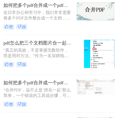
提交组合文档。虽然市面上有众多付
如何把多个pdf合并成一个pdf？来试试这两种高效方法！
费软件提供PDF编辑功能，但免费方
在日常办公和学习中，我们常常需要
案同样能高效完成任务。那么pdf怎么
将多个PDF文件整合成一个文档，以
免费合并为一个文件呢？本文将系统
便更好地管理和分享信息。那么如何
介绍五种免费合并PDF文件的方法，
赞
踩
把多个pdf合并成一个pdf呢？为了帮
涵盖在线工具、桌面软件、命令行及
助您更高效地完成这项任务，本文将
移动应用，助您轻松应对各类合并需
介绍两种简单而实用的方法来合并多
求。
pdf怎么把三个文档图片合一起？三招搞定，最后一招在线即用无门槛！
个PDF文件。
“真正的高效，不是掌握无数软件，
而是用对方法。”作为一名深耕电脑
办公软件测评多年的博主，小编经常
赞
踩
在后台收到类似的求助：“手头有三
份扫描件或截图，都是图片型PDF，
怎么才能把它们快速、无损地合并到
如何把多个pdf合并成一个pdf？5种高效合并方法详解！
一个PDF文件里？”
“合并PDF，远不止是‘拼在一起’那么
简单，一个错误的工具或步骤，可能
让你精心排版的文档面目全
赞
踩
非。”——这是从业多年，处理过上
万份文档的小编最深刻的体会。