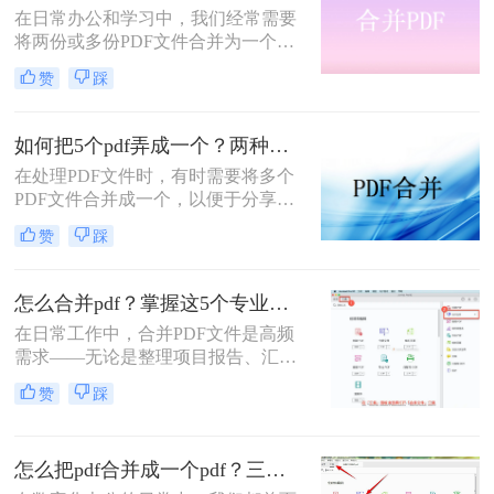
在日常办公和学习中，我们经常需要
手脚。那么pdf如何合并成一个pdf
将两份或多份PDF文件合并为一个，
呢？
以便于查阅、分享和存储。那么两份
赞
踩
pdf怎么合并在一起呢？本文将介绍四
种将两份PDF合并的高效方法，帮助
您轻松完成PDF合并任务。
如何把5个pdf弄成一个？两种实用方法详解分享！
在处理PDF文件时，有时需要将多个
PDF文件合并成一个，以便于分享、
存储或打印。那么如何把5个pdf弄成
赞
踩
一个呢？本文将介绍两种将五个PDF
文件合并成一个的方法。
怎么合并pdf？掌握这5个专业方法，效率提升300%！
在日常工作中，合并PDF文件是高频
需求——无论是整理项目报告、汇总
客户资料，还是准备学术论文。但许
赞
踩
多人仍在用低效、有风险的方法处理
这一问题。那么怎么合并pdf呢？作为
一名深耕办公软件测评多年的博主，
怎么把pdf合并成一个pdf？三招教你高效整合关键信息！
我今天为你带来一份系统、专业的