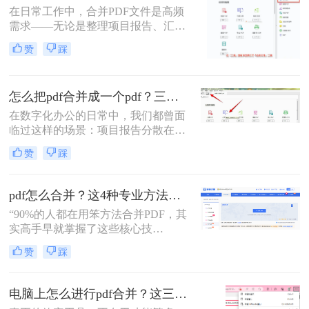
在日常工作中，合并PDF文件是高频
需求——无论是整理项目报告、汇总
客户资料，还是准备学术论文。但许
赞
踩
多人仍在用低效、有风险的方法处理
这一问题。那么怎么合并pdf呢？作为
一名深耕办公软件测评多年的博主，
怎么把pdf合并成一个pdf？三招教你高效整合关键信息！
我今天为你带来一份系统、专业的
PDF合并指南，助你告别效率低下与
在数字化办公的日常中，我们都曾面
安全隐患。
临过这样的场景：项目报告分散在多
个PDF里，学术论文章节各自独立，
赞
踩
或是一堆扫描合同需要整合。PDF合
并这个看似简单的操作，实则直接影
响着我们的信息处理效率与专业形
pdf怎么合并？这4种专业方法，让你效率翻倍！
象。那么怎么把pdf合并成一个pdf
“90%的人都在用笨方法合并PDF，其
呢？今天，作为一名深耕办公软件领
实高手早就掌握了这些核心技
域多年的测评博主，我将为你揭秘三
巧。”作为一名在电脑办公软件领域
种最高效的PDF合并方案，帮你彻底
赞
踩
深耕多年的测评博主，每天都会收到
摆脱文档管理的困扰。
大量关于PDF处理的咨询。其
中，“PDF怎么合并”这个问题出现的
电脑上怎么进行pdf合并？这三招，让你十分钟从小白变高手！
频率高居不下。这看似简单的操作，