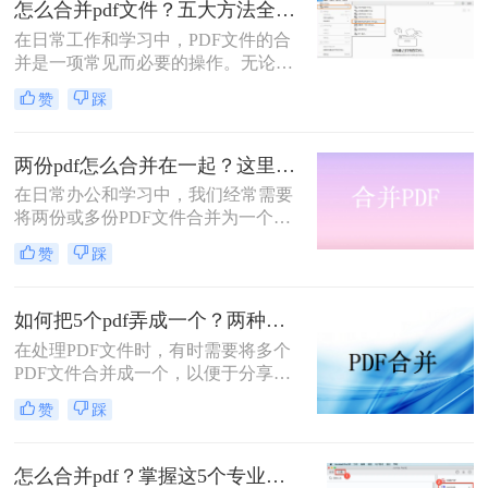
怎么合并pdf文件？五大方法全解析！
格式全乱。
在日常工作和学习中，PDF文件的合
并是一项常见而必要的操作。无论是
整理报告、合并多个章节的电子书，
赞
踩
还是将扫描件整合为一份完整文档，
PDF合并功能都显得至关重要。然
而，面对市场上琳琅满目的工具和方
两份pdf怎么合并在一起？这里分享4个合并方法！
法，许多用户往往感到困惑：哪种方
在日常办公和学习中，我们经常需要
法最快捷？哪种最安全？怎么合并pdf
将两份或多份PDF文件合并为一个，
文件=
以便于查阅、分享和存储。那么两份
赞
踩
pdf怎么合并在一起呢？本文将介绍四
种将两份PDF合并的高效方法，帮助
您轻松完成PDF合并任务。
如何把5个pdf弄成一个？两种实用方法详解分享！
在处理PDF文件时，有时需要将多个
PDF文件合并成一个，以便于分享、
存储或打印。那么如何把5个pdf弄成
赞
踩
一个呢？本文将介绍两种将五个PDF
文件合并成一个的方法。
怎么合并pdf？掌握这5个专业方法，效率提升300%！