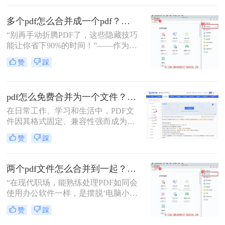
往往能带来诸多便利。那么pdf如何合
并呢？本文将介绍三种合并PDF文件
多个pdf怎么合并成一个pdf？小编亲测高效方法大公开！
的方法。
“别再手动折腾PDF了，这些隐藏技巧
能让你省下90%的时间！”——作为从
事电脑办公软件测评多年的博主，小
赞
踩
编经常收到读者关于PDF合并的求
助。今天，我就结合多年经验，分享
多个PDF怎么合并成一个PDF的常用
pdf怎么免费合并为一个文件？五种免费合并方法详解！
方法，帮你解决操作繁琐、安全隐忧
等核心困扰。那么多个pdf怎么合并成
在日常工作、学习和生活中，PDF文
一个pdf呢？本文基于真实测试和数
件因其格式固定、兼容性强而成为文
据，确保专业可信，助你快速掌握实
档交换的主流格式。然而，我们经常
赞
踩
用技能。
遇到需要将多个PDF文件合并为一个
的情况，比如整理报告、汇总资料或
提交组合文档。虽然市面上有众多付
两个pdf文件怎么合并到一起？3分钟教会你5种专业方法，最后一招绝了！
费软件提供PDF编辑功能，但免费方
“在现代职场，能熟练处理PDF如同会
案同样能高效完成任务。那么pdf怎么
使用办公软件一样，是摆脱‘电脑小
免费合并为一个文件呢？本文将系统
白’标签、提升个人效率的隐形核心竞
介绍五种免费合并PDF文件的方法，
赞
踩
争力。”——小编“领导刚把项目合同
涵盖在线工具、桌面软件、命令行及
的补充条款发过来，是另一个PDF，