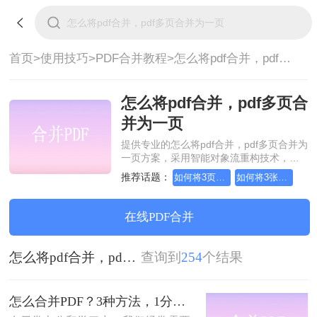
首页>
使用技巧>
PDF合并教程>
怎么将pdf合并，pdf多页合并为一页
怎么将pdf合并，pdf多页合
并为一页
提供专业的怎么将pdf合并，pdf多页合并为
一页方案，采用智能对象流重构技术，确
保文档1:1高保真还原且排版不乱码。支持
推荐话题：
如何将3页pdf合并为1页
如何将3张pdf合并为1张
一键批量处理，全链路 SSL 加密保障隐私
安全。助您快速实现怎么将pdf合并，pdf多
页合并为一页，无需安装，高效办公。
在线PDF合并
怎么将pdf合并，pdf多页合并为一页
查询到
254
个结果
怎么合并PDF？3种方法，1分钟轻松搞定！！