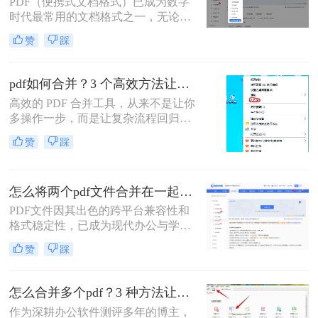
PDF（便携式文档格式）已成为数字
文将详细介绍七种常用且高效的PDF
时代最常用的文档格式之一，无论是
合并方法，涵盖不同平台、使用场景
学术论文、商务报告、电子书还是官
和技术水平，助您轻松应对各种PDF
赞
踩
方文件，PDF都能保持原始格式在不
处理需求。
同设备上的一致性。然而，在日常工
作和学习中，我们常常需要将多个
pdf如何合并？3 个高效方法让办公效率翻倍！
PDF文件合并成一个，以方便管理、
高效的 PDF 合并工具，从来不是让你
分享或打印。那么怎么把多个pdf文件
多操作一步，而是让复杂流程回归简
合并成一个呢？本文将全面解析多种
单本质。职场中，谁没遇到过需要将
PDF合并方法，帮助您根据具体需求
赞
踩
多个 PDF 文件合并的场景？项目报告
选择最合适的解决方案。
的分散章节、客户资料的零散文档、
自媒体素材的拆分文件，都需要快速
怎么将两个pdf文件合并在一起？五大方法全面解析！
整合为完整文档。
PDF文件因其出色的跨平台兼容性和
格式稳定性，已成为现代办公与学术
交流中不可或缺的文件格式。然而，
赞
踩
当我们面对需要整合多个PDF文档的
情况时，如何高效、安全地完成合并
任务就成为了一个常见挑战。
怎么合并多个pdf？3 种方法让效率翻倍”！
作为深耕办公软件测评多年的博主，