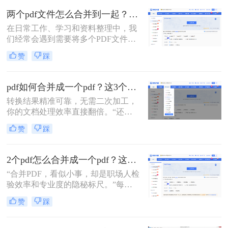
两个pdf文件怎么合并到一起？一篇涵盖所有主流方法的终极指南！
在日常工作、学习和资料整理中，我
们经常会遇到需要将多个PDF文件合
并为一个的情况。无论是整合多个章
赞
踩
节的电子书、汇总一份报告的各个部
分，还是将扫描的图片合并为一个
PDF文档，掌握高效、可靠的PDF合
pdf如何合并成一个pdf？这3个免费高效方法，职场人必须掌握！
并技能至关重要。市面上有许多工具
转换结果精准可靠，无需二次加工，
可以实现这一功能，但各有优劣。那
你的文档处理效率直接翻倍。“还在
么两个pdf文件怎么合并到一起呢？本
为合并几十个PDF报告而头疼？你浪
文将为您详细介绍四种主流且有效的
赞
踩
费在重复操作上的时间，够你学一个
方法，从在线工具的便捷到专业软件
新技能了。”作为在电脑办公软件测
的强大，助您轻松应对各种合并需
评领域深耕多年的小编，我见过太多
求。
2个pdf怎么合并成一个pdf？这3个方法让你效率翻倍，安全省心！
职场朋友被基础的文档处理问题绊住
“合并PDF，看似小事，却是职场人检
手脚。那么pdf如何合并成一个pdf
验效率和专业度的隐秘标尺。”每到
呢？
月底汇总报告、项目结案需整合多方
赞
踩
资料，或是自媒体朋友整理拍摄脚本
与合同，你是否也对着电脑上零散的
PDF文档感到头疼？手动复制粘贴？