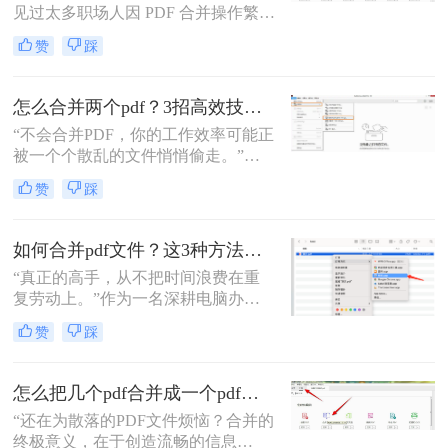
见过太多职场人因 PDF 合并操作繁
琐、格式错乱、隐私泄露踩坑。其实
赞
踩
选对方法，1 分钟就能搞定多文件合
并，还能精准保留原始格式。
怎么合并两个pdf？3招高效技巧，让你告别杂乱文档！
“不会合并PDF，你的工作效率可能正
被一个个散乱的文件悄悄偷走。”作
为一名从事电脑办公软件测评多年的
赞
踩
博主，小编经常被粉丝问到：“怎么
合并两个pdf？”这看似简单的操作，
背后却藏着效率的巨大分水岭。职场
如何合并pdf文件？这3种方法让你效率翻倍！
办公人群和自媒体创作者们，常常陷
“真正的高手，从不把时间浪费在重
入信息碎片化、操作繁琐和安全隐忧
复劳动上。”作为一名深耕电脑办公
的困境。
软件测评多年的博主，我深知PDF文
赞
踩
件处理是每个职场人和内容创作者的
日常刚需。信息提取不精准、操作繁
琐、安全隐患——这些痛点几乎每天
怎么把几个pdf合并成一个pdf文件？合并文件的四大高效秘籍，总有一款适合你！
都在消耗我们的时间和耐心。
“还在为散落的PDF文件烦恼？合并的
终极意义，在于创造流畅的信息