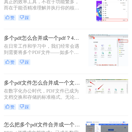
真正的效率工具，不在于功能繁多，
却实实在在地困扰着众多职场人：报
而在于能否精准理解并执行你的核心
告整合、资料归档、方案提交……每
意图。“小编，快帮帮我！明早汇报
一次低效的手动处理，都在悄悄吞噬
赞
踩
用的方案，十几份PDF还散着，甲方
你的时间与耐心。
爸爸要一个合并文件，我快急疯
了！”深夜十一点，收到粉丝小陈的
多个pdf怎么合并成一个pdf？4种合并pdf方法详解！
紧急求助。
在日常工作和学习中，我们经常会遇
到需要将多个PDF文件——如多个章
节的电子书、一系列扫描件、不同来
赞
踩
源的报告或发票——整合为一个单一
PDF文件的需求。这不仅便于管理和
归档，也更利于阅读、分享和打印。
多个pdf文件怎么合并成一个文件？从新手到高手的完整指南！
然而，面对这一看似简单的任务，许
多用户却不知从何下手，或者使用的
在数字化办公时代，PDF文件已成为
工具不够高效、安全。
文档交换和存储的标准格式。无论是
学术研究、工作报告还是法律文件，
赞
踩
我们经常需要将多个PDF文件整合为
一个完整的文档。然而，许多人在面
对这一需求时常常感到困惑。那么多
怎么把多个pdf文件合并成一个？全面指南与详细方法解析！
个pdf文件怎么合并成一个文件呢？本