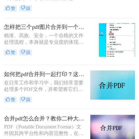
流。”身为一名深耕电脑办公软件测
赞
踩
评多年的博主，我深知高效处理文档
是职场人士和内容创作者的核心痛
点。面对数十份零散的PDF——可能
怎样把三个pdf图片合并到一个文件？三招搞定，职场效率飙升秘籍！
是项目报告的不同章节、分散的合同
精准、高效、安全，一个合格的文件
附件，或是零散的参考资料
处理流程，本身就是专业度的体现。
在信息爆炸的职场，我们每天都要与
赞
踩
海量文档打交道。你是否也经常遇到
这样的场景：客户发来三张重要的产
品示意图PDF、三页独立的合同附件
如何把pdf合并到一起打印？这4种合并方法了解一下！
PDF，或是三份散乱的报告图表
PDF，急需你整理成一个规整的文件
在日常工作和学习中，我们经常需要
进行提交或归档？
处理多个PDF文件，并希望将它们合
并成一个文件进行打印，以便于管理
赞
踩
和节省纸张。那么如何把pdf合并到一
起打印呢？以下是几种常用的方法来
合并PDF文件并打印，每种方法都附
合并pdf怎么合并？教你二种大家都在用的合并方法！
有简介。
PDF（Portable Document Format）文
件因其跨平台性和内容完整性，在日