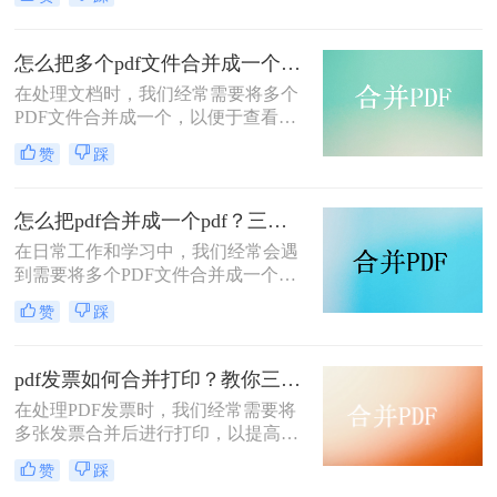
pdf文件合并成一个呢？本文将介绍四
种将多个PDF文件合并成一个的方
法，帮助您轻松完成PDF文件的合并
怎么把多个pdf文件合并成一个？试试看这二种转换方式！
任务。
在处理文档时，我们经常需要将多个
PDF文件合并成一个，以便于查看、
传输和存档。那么怎么把多个pdf文件
赞
踩
合并成一个呢？本文将介绍两种常用
的PDF合并方法，帮助您高效地完成
PDF合并任务。
怎么把pdf合并成一个pdf？三种方法教你快速合并pdf！
在日常工作和学习中，我们经常会遇
到需要将多个PDF文件合并成一个文
件的需求。无论是为了整理资料、简
赞
踩
化分享流程，还是为了更方便地阅读
和管理，PDF合并都是一个非常实用
的功能。那么怎么把pdf合并成一个
pdf发票如何合并打印？教你三种简单合并方法！
pdf呢？以下将详细介绍几种常用的
在处理PDF发票时，我们经常需要将
PDF合并方法，帮助您轻松实现这一
多张发票合并后进行打印，以提高工
目标。
作效率和节省纸张。那么PDF发票如
赞
踩
何合并打印呢？以下将介绍三种合并