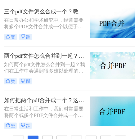
PDF发票并进行打印的方法，帮助你
轻松应对这一需求。
三个pdf文件怎么合成一个？教你4种大家都在用方法！
在日常办公和学术研究中，经常需要
将多个PDF文件合并成一个以便于管
理和分享。那么三个pdf文件怎么合成
赞
踩
一个呢？本文将介绍四种将三个PDF
文件合成一个的实用方法。
两个pdf文件怎么合并到一起？大家来试试这3种方法吧！
如何两个pdf文件怎么合并到一起？我
们在工作中会遇到很多难以处理的文
件，比如PDF文件，特别是多个PDF
赞
踩
文件合并成一个PDF文件。事实上，
大多数人不知道如何合并，盲目地在
互联网上找到相关的方法。最后，我
如何把两个pdf合并成一个？这4种合并方法很好用！
们不能达到我们理想的预期。让我们
在日常生活和工作中，我们时常需要
来看看pdf合并的方法。
将两个或多个PDF文件合并成一个，
以便于管理、查阅和分享。那么如何
赞
踩
把两个pdf合并成一个呢？本文将介绍
三种常用的PDF合并方法。