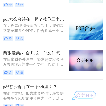
文档管理和分享。然而，当需要整合
赞
踩
多个PDF文件时，找到一种简单且有
效的解决方案变得尤为重要。那么如
何合并pdf文件到一个pdf呢？本文将
pdf怎么合并在一起？教你三个好用办法！
介绍三种不同的方法来帮助您轻松地
在文档管理和分享的过程中，我们常
将多个PDF文件合并成一个PDF文
常需要将多个PDF文件合并成一个单
件。
一的文件，以简化发送、存储或打印
赞
踩
的过程。无论是为了创建综合报告、
整合学习资料还是整理合同文档，掌
握pdf怎么合并在一起是一项非常实用
两张发票pdf合并成一个文件怎么弄？掌握这3种方法轻松合并！
的技能。本文将介绍三种不同的PDF
在日常财务处理中，经常需要将多张
合并方法。
发票PDF合并成一个文件，以便于归
档、分享或打印。那么两张发票pdf合
赞
踩
并成一个文件怎么弄呢？本文将介绍
三种将两张发票PDF合并成一个文件
的方法。
pdf怎么合并在一个pdf里面？这二种合并方法了解下！
在处理文档、报告或资料时，经常需
要将多个PDF文件合并为一个，以便
于查阅和管理。那么pdf怎么合并在一