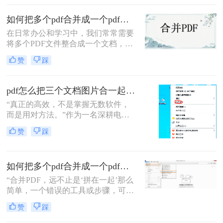
移动应用，助您轻松应对各类合并需
怎么合并到主文件里啊？在线等，挺
求。
如何把多个pdf合并成一个pdf？来试试这两种高效方法！
急的！”这样的场景，你是否熟悉？
在日常办公和学习中，我们常常需要
将多个PDF文件整合成一个文档，以
便更好地管理和分享信息。那么如何
赞
踩
把多个pdf合并成一个pdf呢？为了帮
助您更高效地完成这项任务，本文将
介绍两种简单而实用的方法来合并多
pdf怎么把三个文档图片合一起？三招搞定，最后一招在线即用无门槛！
个PDF文件。
“真正的高效，不是掌握无数软件，
而是用对方法。”作为一名深耕电脑
办公软件测评多年的博主，小编经常
赞
踩
在后台收到类似的求助：“手头有三
份扫描件或截图，都是图片型PDF，
怎么才能把它们快速、无损地合并到
如何把多个pdf合并成一个pdf？5种高效合并方法详解！
一个PDF文件里？”
“合并PDF，远不止是‘拼在一起’那么
简单，一个错误的工具或步骤，可能
让你精心排版的文档面目全
赞
踩
非。”——这是从业多年，处理过上
万份文档的小编最深刻的体会。