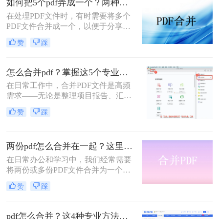
如何把5个pdf弄成一个？两种实用方法详解分享！
职场朋友被基础的文档处理问题绊住
在处理PDF文件时，有时需要将多个
手脚。那么pdf如何合并成一个pdf
PDF文件合并成一个，以便于分享、
呢？
存储或打印。那么如何把5个pdf弄成
赞
踩
一个呢？本文将介绍两种将五个PDF
文件合并成一个的方法。
怎么合并pdf？掌握这5个专业方法，效率提升300%！
在日常工作中，合并PDF文件是高频
需求——无论是整理项目报告、汇总
客户资料，还是准备学术论文。但许
赞
踩
多人仍在用低效、有风险的方法处理
这一问题。那么怎么合并pdf呢？作为
一名深耕办公软件测评多年的博主，
两份pdf怎么合并在一起？这里分享4个合并方法！
我今天为你带来一份系统、专业的
PDF合并指南，助你告别效率低下与
在日常办公和学习中，我们经常需要
安全隐患。
将两份或多份PDF文件合并为一个，
以便于查阅、分享和存储。那么两份
赞
踩
pdf怎么合并在一起呢？本文将介绍四
种将两份PDF合并的高效方法，帮助
您轻松完成PDF合并任务。
pdf怎么合并？这4种专业方法，让你效率翻倍！