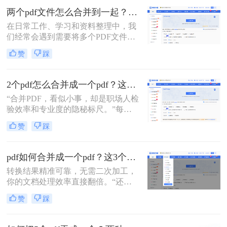
介绍两种简单而实用的方法来合并多
两个pdf文件怎么合并到一起？一篇涵盖所有主流方法的终极指南！
个PDF文件。
在日常工作、学习和资料整理中，我
们经常会遇到需要将多个PDF文件合
并为一个的情况。无论是整合多个章
赞
踩
节的电子书、汇总一份报告的各个部
分，还是将扫描的图片合并为一个
PDF文档，掌握高效、可靠的PDF合
2个pdf怎么合并成一个pdf？这3个方法让你效率翻倍，安全省心！
并技能至关重要。市面上有许多工具
“合并PDF，看似小事，却是职场人检
可以实现这一功能，但各有优劣。那
验效率和专业度的隐秘标尺。”每到
么两个pdf文件怎么合并到一起呢？本
月底汇总报告、项目结案需整合多方
文将为您详细介绍四种主流且有效的
赞
踩
资料，或是自媒体朋友整理拍摄脚本
方法，从在线工具的便捷到专业软件
与合同，你是否也对着电脑上零散的
的强大，助您轻松应对各种合并需
PDF文档感到头疼？手动复制粘贴？
求。
pdf如何合并成一个pdf？这3个免费高效方法，职场人必须掌握！
格式全乱。
转换结果精准可靠，无需二次加工，
你的文档处理效率直接翻倍。“还在
为合并几十个PDF报告而头疼？你浪
赞
踩
费在重复操作上的时间，够你学一个
新技能了。”作为在电脑办公软件测
评领域深耕多年的小编，我见过太多