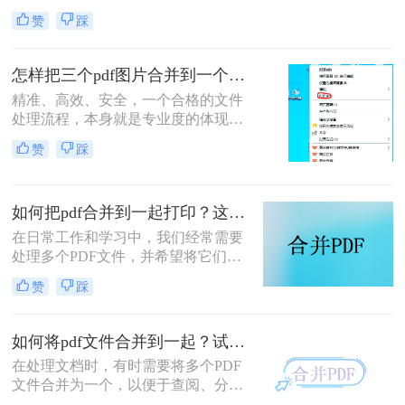
为一名从事电脑办公软件测评多年的
赞
踩
博主，小编经常被粉丝问到：“怎么
合并两个pdf？”这看似简单的操作，
背后却藏着效率的巨大分水岭。职场
怎样把三个pdf图片合并到一个文件？三招搞定，职场效率飙升秘籍！
办公人群和自媒体创作者们，常常陷
精准、高效、安全，一个合格的文件
入信息碎片化、操作繁琐和安全隐忧
处理流程，本身就是专业度的体现。
的困境。
在信息爆炸的职场，我们每天都要与
赞
踩
海量文档打交道。你是否也经常遇到
这样的场景：客户发来三张重要的产
品示意图PDF、三页独立的合同附件
如何把pdf合并到一起打印？这4种合并方法了解一下！
PDF，或是三份散乱的报告图表
PDF，急需你整理成一个规整的文件
在日常工作和学习中，我们经常需要
进行提交或归档？
处理多个PDF文件，并希望将它们合
并成一个文件进行打印，以便于管理
赞
踩
和节省纸张。那么如何把pdf合并到一
起打印呢？以下是几种常用的方法来
合并PDF文件并打印，每种方法都附
如何将pdf文件合并到一起？试试这二个合并方法！
有简介。
在处理文档时，有时需要将多个PDF
文件合并为一个，以便于查阅、分享
或存储。那么如何将pdf文件合并到一