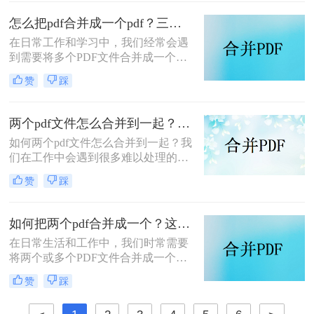
PDF发票并进行打印的方法，帮助你
轻松应对这一需求。
怎么把pdf合并成一个pdf？三种方法教你快速合并pdf！
在日常工作和学习中，我们经常会遇
到需要将多个PDF文件合并成一个文
件的需求。无论是为了整理资料、简
赞
踩
化分享流程，还是为了更方便地阅读
和管理，PDF合并都是一个非常实用
的功能。那么怎么把pdf合并成一个
两个pdf文件怎么合并到一起？大家来试试这3种方法吧！
pdf呢？以下将详细介绍几种常用的
如何两个pdf文件怎么合并到一起？我
PDF合并方法，帮助您轻松实现这一
们在工作中会遇到很多难以处理的文
目标。
件，比如PDF文件，特别是多个PDF
赞
踩
文件合并成一个PDF文件。事实上，
大多数人不知道如何合并，盲目地在
互联网上找到相关的方法。最后，我
如何把两个pdf合并成一个？这4种合并方法很好用！
们不能达到我们理想的预期。让我们
在日常生活和工作中，我们时常需要
来看看pdf合并的方法。
将两个或多个PDF文件合并成一个，
以便于管理、查阅和分享。那么如何
赞
踩
把两个pdf合并成一个呢？本文将介绍
三种常用的PDF合并方法。