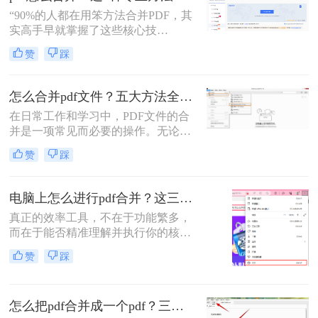
“90%的人都在用笨方法合并PDF，其
实高手早就掌握了这些核心技
巧。”作为一名在电脑办公软件领域
赞
踩
深耕多年的测评博主，每天都会收到
大量关于PDF处理的咨询。其
中，“PDF怎么合并”这个问题出现的
怎么合并pdf文件？五大方法全解析！
频率高居不下。这看似简单的操作，
在日常工作和学习中，PDF文件的合
却实实在在地困扰着众多职场人：报
并是一项常见而必要的操作。无论是
告整合、资料归档、方案提交……每
整理报告、合并多个章节的电子书，
一次低效的手动处理，都在悄悄吞噬
赞
踩
还是将扫描件整合为一份完整文档，
你的时间与耐心。
PDF合并功能都显得至关重要。然
而，面对市场上琳琅满目的工具和方
电脑上怎么进行pdf合并？这三招，让你十分钟从小白变高手！
法，许多用户往往感到困惑：哪种方
真正的效率工具，不在于功能繁多，
法最快捷？哪种最安全？怎么合并pdf
而在于能否精准理解并执行你的核心
文件=
意图。“小编，快帮帮我！明早汇报
赞
踩
用的方案，十几份PDF还散着，甲方
爸爸要一个合并文件，我快急疯
了！”深夜十一点，收到粉丝小陈的
怎么把pdf合并成一个pdf？三招教你高效整合关键信息！
紧急求助。