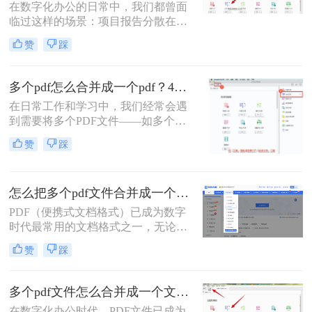
在数字化办公的日常中，我们都曾面
临过这样的场景：项目报告分散在多
个PDF里，学术论文章节各自独立，
赞
踩
或是一堆扫描合同需要整合。PDF合
并这个看似简单的操作，实则直接影
响着我们的信息处理效率与专业形
多个pdf怎么合并成一个pdf？4种合并pdf方法详解！
象。那么怎么把pdf合并成一个pdf
在日常工作和学习中，我们经常会遇
呢？今天，作为一名深耕办公软件领
到需要将多个PDF文件——如多个章
域多年的测评博主，我将为你揭秘三
节的电子书、一系列扫描件、不同来
种最高效的PDF合并方案，帮你彻底
赞
踩
源的报告或发票——整合为一个单一
摆脱文档管理的困扰。
PDF文件的需求。这不仅便于管理和
归档，也更利于阅读、分享和打印。
怎么把多个pdf文件合并成一个？全面指南与详细方法解析！
然而，面对这一看似简单的任务，许
多用户却不知从何下手，或者使用的
PDF（便携式文档格式）已成为数字
工具不够高效、安全。
时代最常用的文档格式之一，无论是
学术论文、商务报告、电子书还是官
赞
踩
方文件，PDF都能保持原始格式在不
同设备上的一致性。然而，在日常工
作和学习中，我们常常需要将多个
多个pdf文件怎么合并成一个文件？从新手到高手的完整指南！
PDF文件合并成一个，以方便管理、
在数字化办公时代，PDF文件已成为