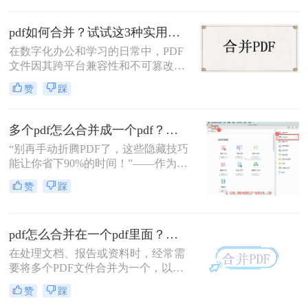
并方法。
移动应用，助您轻松应对各类合并需
求。
pdf如何合并？试试这3种实用合并方法！
在数字化办公和学习的日常中，PDF
文件因其跨平台兼容性和不可篡改性
而广受欢迎。然而，当需要处理多个
赞
踩
PDF文件时，将它们合并成一个文件
往往能带来诸多便利。那么pdf如何合
并呢？本文将介绍三种合并PDF文件
多个pdf怎么合并成一个pdf？小编亲测高效方法大公开！
的方法。
“别再手动折腾PDF了，这些隐藏技巧
能让你省下90%的时间！”——作为从
事电脑办公软件测评多年的博主，小
赞
踩
编经常收到读者关于PDF合并的求
助。今天，我就结合多年经验，分享
多个PDF怎么合并成一个PDF的常用
pdf怎么合并在一个pdf里面？这二种合并方法了解下！
方法，帮你解决操作繁琐、安全隐忧
等核心困扰。那么多个pdf怎么合并成
在处理文档、报告或资料时，经常需
一个pdf呢？本文基于真实测试和数
要将多个PDF文件合并为一个，以便
据，确保专业可信，助你快速掌握实
于查阅和管理。那么pdf怎么合并在一
赞
踩
用技能。
个pdf里面呢？本文将介绍两种将多个