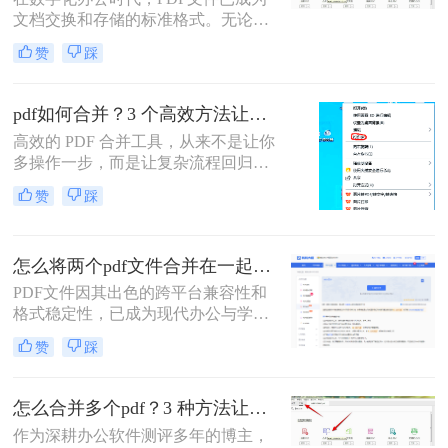
分享或打印。那么怎么把多个pdf文件
文档交换和存储的标准格式。无论是
合并成一个呢？本文将全面解析多种
学术研究、工作报告还是法律文件，
PDF合并方法，帮助您根据具体需求
赞
踩
我们经常需要将多个PDF文件整合为
选择最合适的解决方案。
一个完整的文档。然而，许多人在面
对这一需求时常常感到困惑。那么多
pdf如何合并？3 个高效方法让办公效率翻倍！
个pdf文件怎么合并成一个文件呢？本
高效的 PDF 合并工具，从来不是让你
文将详细介绍七种常用且高效的PDF
多操作一步，而是让复杂流程回归简
合并方法，涵盖不同平台、使用场景
单本质。职场中，谁没遇到过需要将
和技术水平，助您轻松应对各种PDF
赞
踩
多个 PDF 文件合并的场景？项目报告
处理需求。
的分散章节、客户资料的零散文档、
自媒体素材的拆分文件，都需要快速
怎么将两个pdf文件合并在一起？五大方法全面解析！
整合为完整文档。
PDF文件因其出色的跨平台兼容性和
格式稳定性，已成为现代办公与学术
交流中不可或缺的文件格式。然而，
赞
踩
当我们面对需要整合多个PDF文档的
情况时，如何高效、安全地完成合并
任务就成为了一个常见挑战。
怎么合并多个pdf？3 种方法让效率翻倍”！
作为深耕办公软件测评多年的博主，