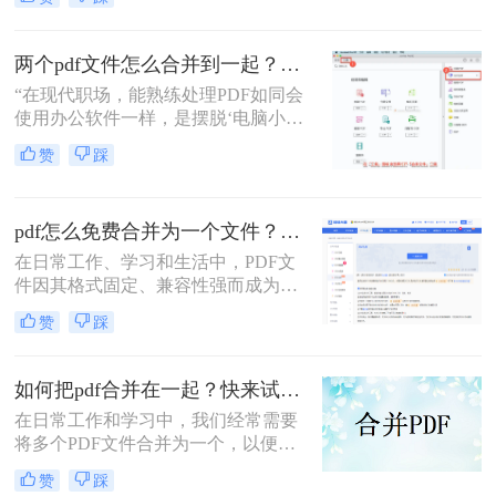
一个pdf呢？本文将介绍三种将4个
PDF文件合成一个PDF的高效方法。
两个pdf文件怎么合并到一起？3分钟教会你5种专业方法，最后一招绝了！
“在现代职场，能熟练处理PDF如同会
使用办公软件一样，是摆脱‘电脑小
白’标签、提升个人效率的隐形核心竞
赞
踩
争力。”——小编“领导刚把项目合同
的补充条款发过来，是另一个PDF，
怎么合并到主文件里啊？在线等，挺
pdf怎么免费合并为一个文件？五种免费合并方法详解！
急的！”这样的场景，你是否熟悉？
在日常工作、学习和生活中，PDF文
件因其格式固定、兼容性强而成为文
档交换的主流格式。然而，我们经常
赞
踩
遇到需要将多个PDF文件合并为一个
的情况，比如整理报告、汇总资料或
提交组合文档。虽然市面上有众多付
如何把pdf合并在一起？快来试试这3种合并方法！
费软件提供PDF编辑功能，但免费方
在日常工作和学习中，我们经常需要
案同样能高效完成任务。那么pdf怎么
将多个PDF文件合并为一个，以便于
免费合并为一个文件呢？本文将系统
查阅和分享。那么如何把pdf合并在一
介绍五种免费合并PDF文件的方法，
赞
踩
起呢？本文将介绍三种常用的PDF合
涵盖在线工具、桌面软件、命令行及