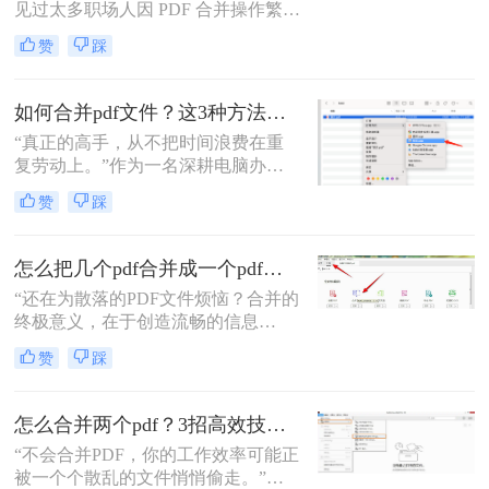
见过太多职场人因 PDF 合并操作繁
琐、格式错乱、隐私泄露踩坑。其实
赞
踩
选对方法，1 分钟就能搞定多文件合
并，还能精准保留原始格式。
如何合并pdf文件？这3种方法让你效率翻倍！
“真正的高手，从不把时间浪费在重
复劳动上。”作为一名深耕电脑办公
软件测评多年的博主，我深知PDF文
赞
踩
件处理是每个职场人和内容创作者的
日常刚需。信息提取不精准、操作繁
琐、安全隐患——这些痛点几乎每天
怎么把几个pdf合并成一个pdf文件？合并文件的四大高效秘籍，总有一款适合你！
都在消耗我们的时间和耐心。
“还在为散落的PDF文件烦恼？合并的
终极意义，在于创造流畅的信息
流。”身为一名深耕电脑办公软件测
赞
踩
评多年的博主，我深知高效处理文档
是职场人士和内容创作者的核心痛
点。面对数十份零散的PDF——可能
怎么合并两个pdf？3招高效技巧，让你告别杂乱文档！
是项目报告的不同章节、分散的合同
“不会合并PDF，你的工作效率可能正
附件，或是零散的参考资料
被一个个散乱的文件悄悄偷走。”作