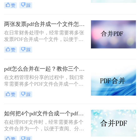
文档管理和分享。然而，当需要整合
赞
踩
多个PDF文件时，找到一种简单且有
效的解决方案变得尤为重要。那么如
何合并pdf文件到一个pdf呢？本文将
两张发票pdf合并成一个文件怎么弄？掌握这3种方法轻松合并！
介绍三种不同的方法来帮助您轻松地
在日常财务处理中，经常需要将多张
将多个PDF文件合并成一个PDF文
发票PDF合并成一个文件，以便于归
件。
档、分享或打印。那么两张发票pdf合
赞
踩
并成一个文件怎么弄呢？本文将介绍
三种将两张发票PDF合并成一个文件
的方法。
pdf怎么合并在一起？教你三个好用办法！
在文档管理和分享的过程中，我们常
常需要将多个PDF文件合并成一个单
一的文件，以简化发送、存储或打印
赞
踩
的过程。无论是为了创建综合报告、
整合学习资料还是整理合同文档，掌
握pdf怎么合并在一起是一项非常实用
如何把4个pdf文件合成一个pdf？这3种合成方法请务必学会！
的技能。本文将介绍三种不同的PDF
在处理PDF文件时，经常需要将多个
合并方法。
文件合并为一个，以便于查阅、分享
或存储。那么如何把4个pdf文件合成
赞
踩