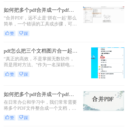
PDF合并为一个的方法。
如何把多个pdf合并成一个pdf？5种高效合并方法详解！
“合并PDF，远不止是‘拼在一起’那么
简单，一个错误的工具或步骤，可能
让你精心排版的文档面目全
赞
踩
非。”——这是从业多年，处理过上
万份文档的小编最深刻的体会。
pdf怎么把三个文档图片合一起？三招搞定，最后一招在线即用无门槛！
“真正的高效，不是掌握无数软件，
而是用对方法。”作为一名深耕电脑
办公软件测评多年的博主，小编经常
赞
踩
在后台收到类似的求助：“手头有三
份扫描件或截图，都是图片型PDF，
怎么才能把它们快速、无损地合并到
如何把多个pdf合并成一个pdf？来试试这两种高效方法！
一个PDF文件里？”
在日常办公和学习中，我们常常需要
将多个PDF文件整合成一个文档，以
便更好地管理和分享信息。那么如何
赞
踩
把多个pdf合并成一个pdf呢？为了帮
助您更高效地完成这项任务，本文将