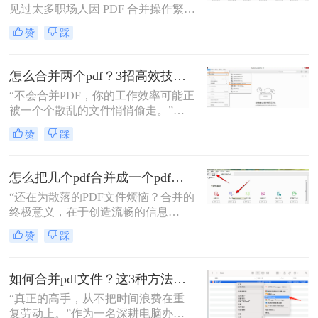
见过太多职场人因 PDF 合并操作繁
琐、格式错乱、隐私泄露踩坑。其实
赞
踩
选对方法，1 分钟就能搞定多文件合
并，还能精准保留原始格式。
怎么合并两个pdf？3招高效技巧，让你告别杂乱文档！
“不会合并PDF，你的工作效率可能正
被一个个散乱的文件悄悄偷走。”作
为一名从事电脑办公软件测评多年的
赞
踩
博主，小编经常被粉丝问到：“怎么
合并两个pdf？”这看似简单的操作，
背后却藏着效率的巨大分水岭。职场
怎么把几个pdf合并成一个pdf文件？合并文件的四大高效秘籍，总有一款适合你！
办公人群和自媒体创作者们，常常陷
“还在为散落的PDF文件烦恼？合并的
入信息碎片化、操作繁琐和安全隐忧
终极意义，在于创造流畅的信息
的困境。
流。”身为一名深耕电脑办公软件测
赞
踩
评多年的博主，我深知高效处理文档
是职场人士和内容创作者的核心痛
点。面对数十份零散的PDF——可能
如何合并pdf文件？这3种方法让你效率翻倍！
是项目报告的不同章节、分散的合同
“真正的高手，从不把时间浪费在重
附件，或是零散的参考资料
复劳动上。”作为一名深耕电脑办公