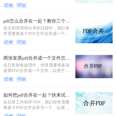
文档管理和分享。然而，当需要整合
赞
踩
多个PDF文件时，找到一种简单且有
效的解决方案变得尤为重要。那么如
何合并pdf文件到一个pdf呢？本文将
pdf怎么合并在一起？教你三个好用办法！
介绍三种不同的方法来帮助您轻松地
在文档管理和分享的过程中，我们常
将多个PDF文件合并成一个PDF文
常需要将多个PDF文件合并成一个单
件。
一的文件，以简化发送、存储或打印
赞
踩
的过程。无论是为了创建综合报告、
整合学习资料还是整理合同文档，掌
握pdf怎么合并在一起是一项非常实用
两张发票pdf合并成一个文件怎么弄？掌握这3种方法轻松合并！
的技能。本文将介绍三种不同的PDF
在日常财务处理中，经常需要将多张
合并方法。
发票PDF合并成一个文件，以便于归
档、分享或打印。那么两张发票pdf合
赞
踩
并成一个文件怎么弄呢？本文将介绍
三种将两张发票PDF合并成一个文件
的方法。
如何把pdf合并在一起？快来试试这3种合并方法！
在日常工作和学习中，我们经常需要
将多个PDF文件合并为一个，以便于
查阅和分享。那么如何把pdf合并在一