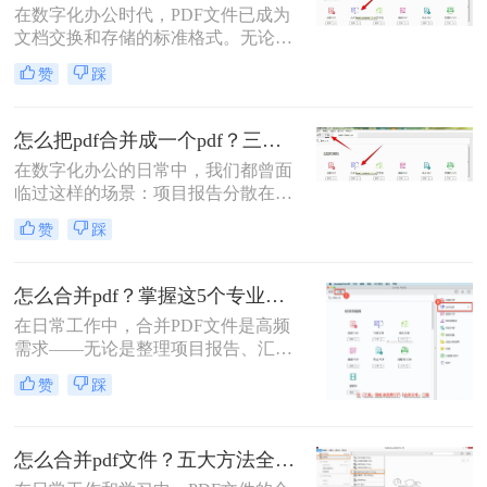
在数字化办公时代，PDF文件已成为
分享或打印。那么怎么把多个pdf文件
文档交换和存储的标准格式。无论是
合并成一个呢？本文将全面解析多种
学术研究、工作报告还是法律文件，
PDF合并方法，帮助您根据具体需求
赞
踩
我们经常需要将多个PDF文件整合为
选择最合适的解决方案。
一个完整的文档。然而，许多人在面
对这一需求时常常感到困惑。那么多
怎么把pdf合并成一个pdf？三招教你高效整合关键信息！
个pdf文件怎么合并成一个文件呢？本
在数字化办公的日常中，我们都曾面
文将详细介绍七种常用且高效的PDF
临过这样的场景：项目报告分散在多
合并方法，涵盖不同平台、使用场景
个PDF里，学术论文章节各自独立，
和技术水平，助您轻松应对各种PDF
赞
踩
或是一堆扫描合同需要整合。PDF合
处理需求。
并这个看似简单的操作，实则直接影
响着我们的信息处理效率与专业形
怎么合并pdf？掌握这5个专业方法，效率提升300%！
象。那么怎么把pdf合并成一个pdf
在日常工作中，合并PDF文件是高频
呢？今天，作为一名深耕办公软件领
需求——无论是整理项目报告、汇总
域多年的测评博主，我将为你揭秘三
客户资料，还是准备学术论文。但许
种最高效的PDF合并方案，帮你彻底
赞
踩
多人仍在用低效、有风险的方法处理
摆脱文档管理的困扰。
这一问题。那么怎么合并pdf呢？作为
一名深耕办公软件测评多年的博主，
怎么合并pdf文件？五大方法全解析！
我今天为你带来一份系统、专业的
PDF合并指南，助你告别效率低下与