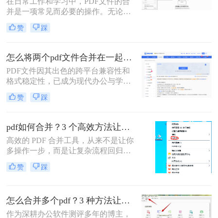
在日常工作和学习中，PDF文件的合
安全隐患。
并是一项常见而必要的操作。无论是
整理报告、合并多个章节的电子书，
赞
踩
还是将扫描件整合为一份完整文档，
PDF合并功能都显得至关重要。然
而，面对市场上琳琅满目的工具和方
怎么将两个pdf文件合并在一起？五大方法全面解析！
法，许多用户往往感到困惑：哪种方
PDF文件因其出色的跨平台兼容性和
法最快捷？哪种最安全？怎么合并pdf
格式稳定性，已成为现代办公与学术
文件=
交流中不可或缺的文件格式。然而，
赞
踩
当我们面对需要整合多个PDF文档的
情况时，如何高效、安全地完成合并
任务就成为了一个常见挑战。
pdf如何合并？3 个高效方法让办公效率翻倍！
高效的 PDF 合并工具，从来不是让你
多操作一步，而是让复杂流程回归简
单本质。职场中，谁没遇到过需要将
赞
踩
多个 PDF 文件合并的场景？项目报告
的分散章节、客户资料的零散文档、
自媒体素材的拆分文件，都需要快速
怎么合并多个pdf？3 种方法让效率翻倍”！
整合为完整文档。
作为深耕办公软件测评多年的博主，