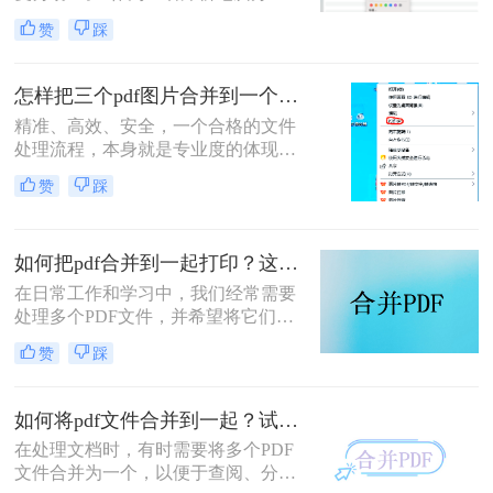
软件测评多年的博主，我深知PDF文
赞
踩
件处理是每个职场人和内容创作者的
日常刚需。信息提取不精准、操作繁
琐、安全隐患——这些痛点几乎每天
怎样把三个pdf图片合并到一个文件？三招搞定，职场效率飙升秘籍！
都在消耗我们的时间和耐心。
精准、高效、安全，一个合格的文件
处理流程，本身就是专业度的体现。
在信息爆炸的职场，我们每天都要与
赞
踩
海量文档打交道。你是否也经常遇到
这样的场景：客户发来三张重要的产
品示意图PDF、三页独立的合同附件
如何把pdf合并到一起打印？这4种合并方法了解一下！
PDF，或是三份散乱的报告图表
PDF，急需你整理成一个规整的文件
在日常工作和学习中，我们经常需要
进行提交或归档？
处理多个PDF文件，并希望将它们合
并成一个文件进行打印，以便于管理
赞
踩
和节省纸张。那么如何把pdf合并到一
起打印呢？以下是几种常用的方法来
合并PDF文件并打印，每种方法都附
如何将pdf文件合并到一起？试试这二个合并方法！
有简介。
在处理文档时，有时需要将多个PDF
文件合并为一个，以便于查阅、分享