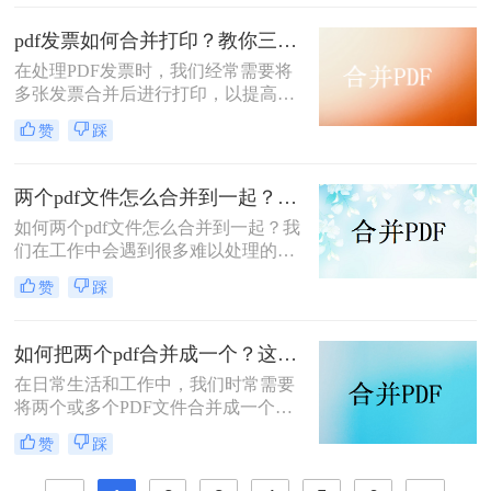
和管理，PDF合并都是一个非常实用
的功能。那么怎么把pdf合并成一个
pdf发票如何合并打印？教你三种简单合并方法！
pdf呢？以下将详细介绍几种常用的
在处理PDF发票时，我们经常需要将
PDF合并方法，帮助您轻松实现这一
多张发票合并后进行打印，以提高工
目标。
作效率和节省纸张。那么PDF发票如
赞
踩
何合并打印呢？以下将介绍三种合并
PDF发票并进行打印的方法，帮助你
轻松应对这一需求。
两个pdf文件怎么合并到一起？大家来试试这3种方法吧！
如何两个pdf文件怎么合并到一起？我
们在工作中会遇到很多难以处理的文
件，比如PDF文件，特别是多个PDF
赞
踩
文件合并成一个PDF文件。事实上，
大多数人不知道如何合并，盲目地在
互联网上找到相关的方法。最后，我
如何把两个pdf合并成一个？这4种合并方法很好用！
们不能达到我们理想的预期。让我们
在日常生活和工作中，我们时常需要
来看看pdf合并的方法。
将两个或多个PDF文件合并成一个，
以便于管理、查阅和分享。那么如何
赞
踩
把两个pdf合并成一个呢？本文将介绍
三种常用的PDF合并方法。