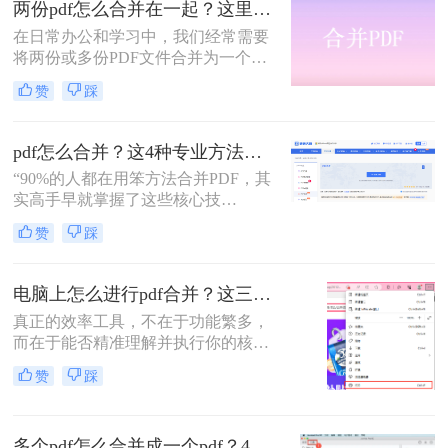
两份pdf怎么合并在一起？这里分享4个合并方法！
职场朋友被基础的文档处理问题绊住
在日常办公和学习中，我们经常需要
手脚。那么pdf如何合并成一个pdf
将两份或多份PDF文件合并为一个，
呢？
以便于查阅、分享和存储。那么两份
赞
踩
pdf怎么合并在一起呢？本文将介绍四
种将两份PDF合并的高效方法，帮助
您轻松完成PDF合并任务。
pdf怎么合并？这4种专业方法，让你效率翻倍！
“90%的人都在用笨方法合并PDF，其
实高手早就掌握了这些核心技
巧。”作为一名在电脑办公软件领域
赞
踩
深耕多年的测评博主，每天都会收到
大量关于PDF处理的咨询。其
中，“PDF怎么合并”这个问题出现的
电脑上怎么进行pdf合并？这三招，让你十分钟从小白变高手！
频率高居不下。这看似简单的操作，
真正的效率工具，不在于功能繁多，
却实实在在地困扰着众多职场人：报
而在于能否精准理解并执行你的核心
告整合、资料归档、方案提交……每
意图。“小编，快帮帮我！明早汇报
一次低效的手动处理，都在悄悄吞噬
赞
踩
用的方案，十几份PDF还散着，甲方
你的时间与耐心。
爸爸要一个合并文件，我快急疯
了！”深夜十一点，收到粉丝小陈的
多个pdf怎么合并成一个pdf？4种合并pdf方法详解！
紧急求助。