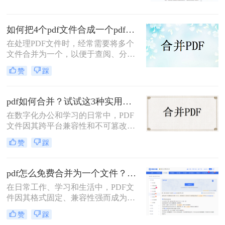
助。今天，我就结合多年经验，分享
多个PDF怎么合并成一个PDF的常用
如何把4个pdf文件合成一个pdf？这3种合成方法请务必学会！
方法，帮你解决操作繁琐、安全隐忧
等核心困扰。那么多个pdf怎么合并成
在处理PDF文件时，经常需要将多个
一个pdf呢？本文基于真实测试和数
文件合并为一个，以便于查阅、分享
据，确保专业可信，助你快速掌握实
或存储。那么如何把4个pdf文件合成
赞
踩
用技能。
一个pdf呢？本文将介绍三种将4个
PDF文件合成一个PDF的高效方法。
pdf如何合并？试试这3种实用合并方法！
在数字化办公和学习的日常中，PDF
文件因其跨平台兼容性和不可篡改性
而广受欢迎。然而，当需要处理多个
赞
踩
PDF文件时，将它们合并成一个文件
往往能带来诸多便利。那么pdf如何合
并呢？本文将介绍三种合并PDF文件
pdf怎么免费合并为一个文件？五种免费合并方法详解！
的方法。
在日常工作、学习和生活中，PDF文
件因其格式固定、兼容性强而成为文
档交换的主流格式。然而，我们经常
赞
踩
遇到需要将多个PDF文件合并为一个