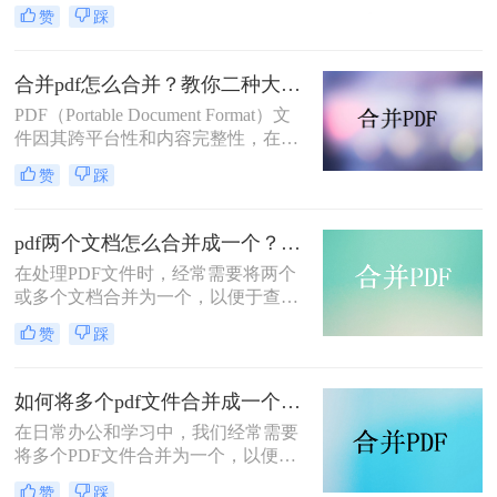
或存储。那么如何将pdf文件合并到一
赞
踩
起呢？本文将介绍两种合并PDF文件
的方法。
合并pdf怎么合并？教你二种大家都在用的合并方法！
PDF（Portable Document Format）文
件因其跨平台性和内容完整性，在日
常办公和学习中得到了广泛应用。有
赞
踩
时，我们需要将多个PDF文件合并为
一个，以便于阅读、分享或存档。那
么合并pdf怎么合并呢？本文将介绍两
pdf两个文档怎么合并成一个？这4种合并方法快来看看！
种常见的PDF合并方法。
在处理PDF文件时，经常需要将两个
或多个文档合并为一个，以便于查
阅、分享或存档。那么pdf两个文档怎
赞
踩
么合并成一个呢？本文将介绍四种常
用的PDF合并方法。
如何将多个pdf文件合并成一个？这3种方法轻松合并文件！
在日常办公和学习中，我们经常需要
将多个PDF文件合并为一个，以便于
分享、存储和管理。那么如何将多个
赞
踩