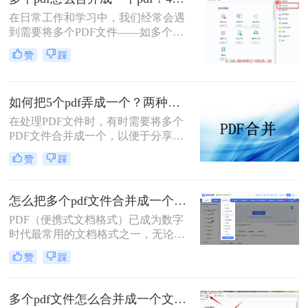
在日常工作和学习中，我们经常会遇
到需要将多个PDF文件——如多个章
节的电子书、一系列扫描件、不同来
赞
踩
源的报告或发票——整合为一个单一
PDF文件的需求。这不仅便于管理和
归档，也更利于阅读、分享和打印。
如何把5个pdf弄成一个？两种实用方法详解分享！
然而，面对这一看似简单的任务，许
多用户却不知从何下手，或者使用的
在处理PDF文件时，有时需要将多个
工具不够高效、安全。
PDF文件合并成一个，以便于分享、
存储或打印。那么如何把5个pdf弄成
赞
踩
一个呢？本文将介绍两种将五个PDF
文件合并成一个的方法。
怎么把多个pdf文件合并成一个？全面指南与详细方法解析！
PDF（便携式文档格式）已成为数字
时代最常用的文档格式之一，无论是
学术论文、商务报告、电子书还是官
赞
踩
方文件，PDF都能保持原始格式在不
同设备上的一致性。然而，在日常工
作和学习中，我们常常需要将多个
多个pdf文件怎么合并成一个文件？从新手到高手的完整指南！
PDF文件合并成一个，以方便管理、