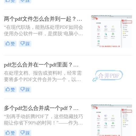
赞
踩
起呢？本文将介绍三种常用的PDF合
并方法。
两个pdf文件怎么合并到一起？3分钟教会你5种专业方法，最后一招绝了！
“在现代职场，能熟练处理PDF如同会
使用办公软件一样，是摆脱‘电脑小
白’标签、提升个人效率的隐形核心竞
赞
踩
争力。”——小编“领导刚把项目合同
的补充条款发过来，是另一个PDF，
怎么合并到主文件里啊？在线等，挺
pdf怎么合并在一个pdf里面？这二种合并方法了解下！
急的！”这样的场景，你是否熟悉？
在处理文档、报告或资料时，经常需
要将多个PDF文件合并为一个，以便
于查阅和管理。那么pdf怎么合并在一
赞
踩
个pdf里面呢？本文将介绍两种将多个
PDF合并为一个的方法。
多个pdf怎么合并成一个pdf？小编亲测高效方法大公开！
“别再手动折腾PDF了，这些隐藏技巧
能让你省下90%的时间！”——作为从
事电脑办公软件测评多年的博主，小
赞
踩
编经常收到读者关于PDF合并的求