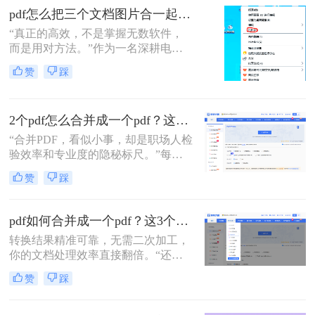
介绍两种简单而实用的方法来合并多
pdf怎么把三个文档图片合一起？三招搞定，最后一招在线即用无门槛！
个PDF文件。
“真正的高效，不是掌握无数软件，
而是用对方法。”作为一名深耕电脑
办公软件测评多年的博主，小编经常
赞
踩
在后台收到类似的求助：“手头有三
份扫描件或截图，都是图片型PDF，
怎么才能把它们快速、无损地合并到
2个pdf怎么合并成一个pdf？这3个方法让你效率翻倍，安全省心！
一个PDF文件里？”
“合并PDF，看似小事，却是职场人检
验效率和专业度的隐秘标尺。”每到
月底汇总报告、项目结案需整合多方
赞
踩
资料，或是自媒体朋友整理拍摄脚本
与合同，你是否也对着电脑上零散的
PDF文档感到头疼？手动复制粘贴？
pdf如何合并成一个pdf？这3个免费高效方法，职场人必须掌握！
格式全乱。
转换结果精准可靠，无需二次加工，
你的文档处理效率直接翻倍。“还在
为合并几十个PDF报告而头疼？你浪
赞
踩
费在重复操作上的时间，够你学一个
新技能了。”作为在电脑办公软件测
评领域深耕多年的小编，我见过太多