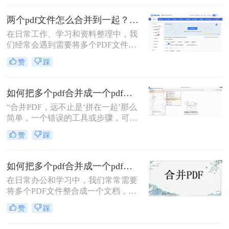
的情况，比如整理报告、汇总资料或
提交组合文档。虽然市面上有众多付
两个pdf文件怎么合并到一起？一篇涵盖所有主流方法的终极指南！
费软件提供PDF编辑功能，但免费方
在日常工作、学习和资料整理中，我
案同样能高效完成任务。那么pdf怎么
们经常会遇到需要将多个PDF文件合
免费合并为一个文件呢？本文将系统
并为一个的情况。无论是整合多个章
介绍五种免费合并PDF文件的方法，
赞
踩
节的电子书、汇总一份报告的各个部
涵盖在线工具、桌面软件、命令行及
分，还是将扫描的图片合并为一个
移动应用，助您轻松应对各类合并需
PDF文档，掌握高效、可靠的PDF合
求。
如何把多个pdf合并成一个pdf？5种高效合并方法详解！
并技能至关重要。市面上有许多工具
“合并PDF，远不止是‘拼在一起’那么
可以实现这一功能，但各有优劣。那
简单，一个错误的工具或步骤，可能
么两个pdf文件怎么合并到一起呢？本
让你精心排版的文档面目全
文将为您详细介绍四种主流且有效的
赞
踩
非。”——这是从业多年，处理过上
方法，从在线工具的便捷到专业软件
万份文档的小编最深刻的体会。
的强大，助您轻松应对各种合并需
求。
如何把多个pdf合并成一个pdf？来试试这两种高效方法！
在日常办公和学习中，我们常常需要
将多个PDF文件整合成一个文档，以
便更好地管理和分享信息。那么如何
赞
踩
把多个pdf合并成一个pdf呢？为了帮
助您更高效地完成这项任务，本文将