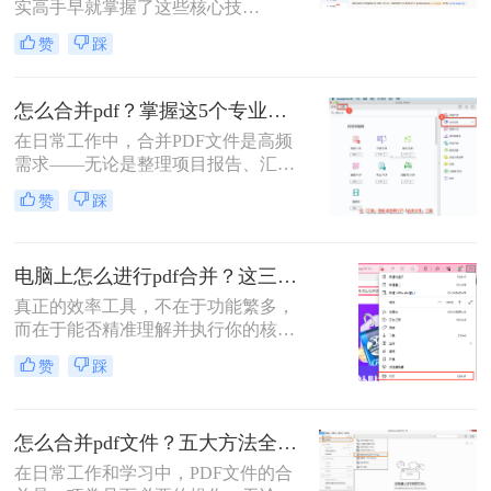
实高手早就掌握了这些核心技
合并方法，涵盖不同平台、使用场景
巧。”作为一名在电脑办公软件领域
和技术水平，助您轻松应对各种PDF
赞
踩
深耕多年的测评博主，每天都会收到
处理需求。
大量关于PDF处理的咨询。其
中，“PDF怎么合并”这个问题出现的
怎么合并pdf？掌握这5个专业方法，效率提升300%！
频率高居不下。这看似简单的操作，
在日常工作中，合并PDF文件是高频
却实实在在地困扰着众多职场人：报
需求——无论是整理项目报告、汇总
告整合、资料归档、方案提交……每
客户资料，还是准备学术论文。但许
一次低效的手动处理，都在悄悄吞噬
赞
踩
多人仍在用低效、有风险的方法处理
你的时间与耐心。
这一问题。那么怎么合并pdf呢？作为
一名深耕办公软件测评多年的博主，
电脑上怎么进行pdf合并？这三招，让你十分钟从小白变高手！
我今天为你带来一份系统、专业的
PDF合并指南，助你告别效率低下与
真正的效率工具，不在于功能繁多，
安全隐患。
而在于能否精准理解并执行你的核心
意图。“小编，快帮帮我！明早汇报
赞
踩
用的方案，十几份PDF还散着，甲方
爸爸要一个合并文件，我快急疯
了！”深夜十一点，收到粉丝小陈的
怎么合并pdf文件？五大方法全解析！
紧急求助。
在日常工作和学习中，PDF文件的合