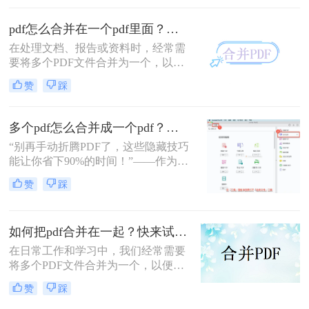
PDF文件合成一个PDF的高效方法。
pdf怎么合并在一个pdf里面？这二种合并方法了解下！
在处理文档、报告或资料时，经常需
要将多个PDF文件合并为一个，以便
于查阅和管理。那么pdf怎么合并在一
赞
踩
个pdf里面呢？本文将介绍两种将多个
PDF合并为一个的方法。
多个pdf怎么合并成一个pdf？小编亲测高效方法大公开！
“别再手动折腾PDF了，这些隐藏技巧
能让你省下90%的时间！”——作为从
事电脑办公软件测评多年的博主，小
赞
踩
编经常收到读者关于PDF合并的求
助。今天，我就结合多年经验，分享
多个PDF怎么合并成一个PDF的常用
如何把pdf合并在一起？快来试试这3种合并方法！
方法，帮你解决操作繁琐、安全隐忧
等核心困扰。那么多个pdf怎么合并成
在日常工作和学习中，我们经常需要
一个pdf呢？本文基于真实测试和数
将多个PDF文件合并为一个，以便于
据，确保专业可信，助你快速掌握实
查阅和分享。那么如何把pdf合并在一
赞
踩
用技能。
起呢？本文将介绍三种常用的PDF合
并方法。