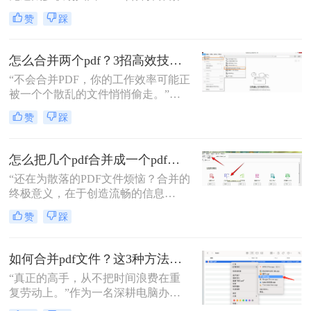
琐、格式错乱、隐私泄露踩坑。其实
赞
踩
选对方法，1 分钟就能搞定多文件合
并，还能精准保留原始格式。
怎么合并两个pdf？3招高效技巧，让你告别杂乱文档！
“不会合并PDF，你的工作效率可能正
被一个个散乱的文件悄悄偷走。”作
为一名从事电脑办公软件测评多年的
赞
踩
博主，小编经常被粉丝问到：“怎么
合并两个pdf？”这看似简单的操作，
背后却藏着效率的巨大分水岭。职场
怎么把几个pdf合并成一个pdf文件？合并文件的四大高效秘籍，总有一款适合你！
办公人群和自媒体创作者们，常常陷
“还在为散落的PDF文件烦恼？合并的
入信息碎片化、操作繁琐和安全隐忧
终极意义，在于创造流畅的信息
的困境。
流。”身为一名深耕电脑办公软件测
赞
踩
评多年的博主，我深知高效处理文档
是职场人士和内容创作者的核心痛
点。面对数十份零散的PDF——可能
如何合并pdf文件？这3种方法让你效率翻倍！
是项目报告的不同章节、分散的合同
“真正的高手，从不把时间浪费在重
附件，或是零散的参考资料
复劳动上。”作为一名深耕电脑办公
软件测评多年的博主，我深知PDF文