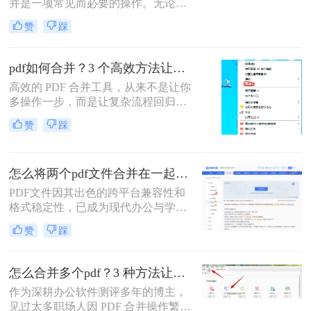
并是一项常见而必要的操作。无论是
整理报告、合并多个章节的电子书，
赞
踩
还是将扫描件整合为一份完整文档，
PDF合并功能都显得至关重要。然
而，面对市场上琳琅满目的工具和方
pdf如何合并？3 个高效方法让办公效率翻倍！
法，许多用户往往感到困惑：哪种方
高效的 PDF 合并工具，从来不是让你
法最快捷？哪种最安全？怎么合并pdf
多操作一步，而是让复杂流程回归简
文件=
单本质。职场中，谁没遇到过需要将
赞
踩
多个 PDF 文件合并的场景？项目报告
的分散章节、客户资料的零散文档、
自媒体素材的拆分文件，都需要快速
怎么将两个pdf文件合并在一起？五大方法全面解析！
整合为完整文档。
PDF文件因其出色的跨平台兼容性和
格式稳定性，已成为现代办公与学术
交流中不可或缺的文件格式。然而，
赞
踩
当我们面对需要整合多个PDF文档的
情况时，如何高效、安全地完成合并
任务就成为了一个常见挑战。
怎么合并多个pdf？3 种方法让效率翻倍”！
作为深耕办公软件测评多年的博主，
见过太多职场人因 PDF 合并操作繁