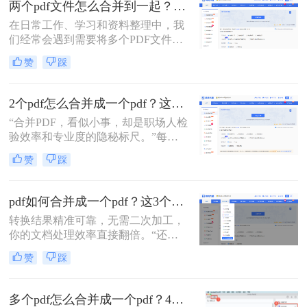
两个pdf文件怎么合并到一起？一篇涵盖所有主流方法的终极指南！
一个PDF文件里？”
在日常工作、学习和资料整理中，我
们经常会遇到需要将多个PDF文件合
并为一个的情况。无论是整合多个章
赞
踩
节的电子书、汇总一份报告的各个部
分，还是将扫描的图片合并为一个
PDF文档，掌握高效、可靠的PDF合
2个pdf怎么合并成一个pdf？这3个方法让你效率翻倍，安全省心！
并技能至关重要。市面上有许多工具
“合并PDF，看似小事，却是职场人检
可以实现这一功能，但各有优劣。那
验效率和专业度的隐秘标尺。”每到
么两个pdf文件怎么合并到一起呢？本
月底汇总报告、项目结案需整合多方
文将为您详细介绍四种主流且有效的
赞
踩
资料，或是自媒体朋友整理拍摄脚本
方法，从在线工具的便捷到专业软件
与合同，你是否也对着电脑上零散的
的强大，助您轻松应对各种合并需
PDF文档感到头疼？手动复制粘贴？
求。
pdf如何合并成一个pdf？这3个免费高效方法，职场人必须掌握！
格式全乱。
转换结果精准可靠，无需二次加工，
你的文档处理效率直接翻倍。“还在
为合并几十个PDF报告而头疼？你浪
赞
踩
费在重复操作上的时间，够你学一个
新技能了。”作为在电脑办公软件测
评领域深耕多年的小编，我见过太多
多个pdf怎么合并成一个pdf？4种合并pdf方法详解！
职场朋友被基础的文档处理问题绊住