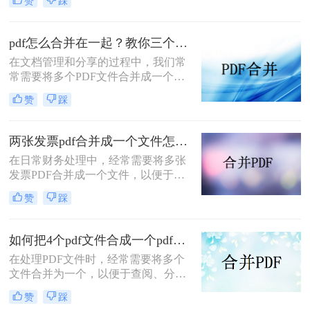
赞
踩
多个PDF文件时，找到一种简单且有
效的解决方案变得尤为重要。那么如
何合并pdf文件到一个pdf呢？本文将
pdf怎么合并在一起？教你三个好用办法！
介绍三种不同的方法来帮助您轻松地
在文档管理和分享的过程中，我们常
将多个PDF文件合并成一个PDF文
常需要将多个PDF文件合并成一个单
件。
一的文件，以简化发送、存储或打印
赞
踩
的过程。无论是为了创建综合报告、
整合学习资料还是整理合同文档，掌
握pdf怎么合并在一起是一项非常实用
两张发票pdf合并成一个文件怎么弄？掌握这3种方法轻松合并！
的技能。本文将介绍三种不同的PDF
在日常财务处理中，经常需要将多张
合并方法。
发票PDF合并成一个文件，以便于归
档、分享或打印。那么两张发票pdf合
赞
踩
并成一个文件怎么弄呢？本文将介绍
三种将两张发票PDF合并成一个文件
的方法。
如何把4个pdf文件合成一个pdf？这3种合成方法请务必学会！
在处理PDF文件时，经常需要将多个
文件合并为一个，以便于查阅、分享
或存储。那么如何把4个pdf文件合成
赞
踩
一个pdf呢？本文将介绍三种将4个