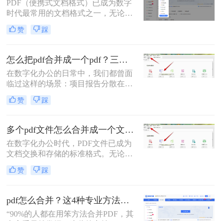
PDF（便携式文档格式）已成为数字
时代最常用的文档格式之一，无论是
学术论文、商务报告、电子书还是官
赞
踩
方文件，PDF都能保持原始格式在不
同设备上的一致性。然而，在日常工
作和学习中，我们常常需要将多个
怎么把pdf合并成一个pdf？三招教你高效整合关键信息！
PDF文件合并成一个，以方便管理、
在数字化办公的日常中，我们都曾面
分享或打印。那么怎么把多个pdf文件
临过这样的场景：项目报告分散在多
合并成一个呢？本文将全面解析多种
个PDF里，学术论文章节各自独立，
PDF合并方法，帮助您根据具体需求
赞
踩
或是一堆扫描合同需要整合。PDF合
选择最合适的解决方案。
并这个看似简单的操作，实则直接影
响着我们的信息处理效率与专业形
多个pdf文件怎么合并成一个文件？从新手到高手的完整指南！
象。那么怎么把pdf合并成一个pdf
在数字化办公时代，PDF文件已成为
呢？今天，作为一名深耕办公软件领
文档交换和存储的标准格式。无论是
域多年的测评博主，我将为你揭秘三
学术研究、工作报告还是法律文件，
种最高效的PDF合并方案，帮你彻底
赞
踩
我们经常需要将多个PDF文件整合为
摆脱文档管理的困扰。
一个完整的文档。然而，许多人在面
对这一需求时常常感到困惑。那么多
pdf怎么合并？这4种专业方法，让你效率翻倍！
个pdf文件怎么合并成一个文件呢？本
“90%的人都在用笨方法合并PDF，其
文将详细介绍七种常用且高效的PDF