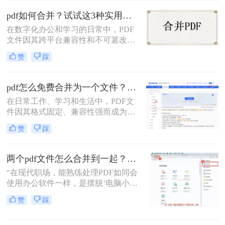
pdf如何合并？试试这3种实用合并方法！
在数字化办公和学习的日常中，PDF
文件因其跨平台兼容性和不可篡改性
而广受欢迎。然而，当需要处理多个
赞
踩
PDF文件时，将它们合并成一个文件
往往能带来诸多便利。那么pdf如何合
并呢？本文将介绍三种合并PDF文件
pdf怎么免费合并为一个文件？五种免费合并方法详解！
的方法。
在日常工作、学习和生活中，PDF文
件因其格式固定、兼容性强而成为文
档交换的主流格式。然而，我们经常
赞
踩
遇到需要将多个PDF文件合并为一个
的情况，比如整理报告、汇总资料或
提交组合文档。虽然市面上有众多付
两个pdf文件怎么合并到一起？3分钟教会你5种专业方法，最后一招绝了！
费软件提供PDF编辑功能，但免费方
“在现代职场，能熟练处理PDF如同会
案同样能高效完成任务。那么pdf怎么
使用办公软件一样，是摆脱‘电脑小
免费合并为一个文件呢？本文将系统
白’标签、提升个人效率的隐形核心竞
介绍五种免费合并PDF文件的方法，
赞
踩
争力。”——小编“领导刚把项目合同
涵盖在线工具、桌面软件、命令行及
的补充条款发过来，是另一个PDF，
移动应用，助您轻松应对各类合并需