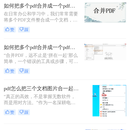
怎么合并到主文件里啊？在线等，挺
求。
如何把多个pdf合并成一个pdf？来试试这两种高效方法！
急的！”这样的场景，你是否熟悉？
在日常办公和学习中，我们常常需要
将多个PDF文件整合成一个文档，以
便更好地管理和分享信息。那么如何
赞
踩
把多个pdf合并成一个pdf呢？为了帮
助您更高效地完成这项任务，本文将
介绍两种简单而实用的方法来合并多
如何把多个pdf合并成一个pdf？5种高效合并方法详解！
个PDF文件。
“合并PDF，远不止是‘拼在一起’那么
简单，一个错误的工具或步骤，可能
让你精心排版的文档面目全
赞
踩
非。”——这是从业多年，处理过上
万份文档的小编最深刻的体会。
pdf怎么把三个文档图片合一起？三招搞定，最后一招在线即用无门槛！
“真正的高效，不是掌握无数软件，
而是用对方法。”作为一名深耕电脑
办公软件测评多年的博主，小编经常
赞
踩
在后台收到类似的求助：“手头有三
份扫描件或截图，都是图片型PDF，
怎么才能把它们快速、无损地合并到