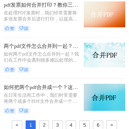
的功能。那么怎么把pdf合并成一个
pdf发票如何合并打印？教你三种简单合并方法！
pdf呢？以下将详细介绍几种常用的
在处理PDF发票时，我们经常需要将
PDF合并方法，帮助您轻松实现这一
多张发票合并后进行打印，以提高工
目标。
作效率和节省纸张。那么PDF发票如
赞
踩
何合并打印呢？以下将介绍三种合并
PDF发票并进行打印的方法，帮助你
轻松应对这一需求。
两个pdf文件怎么合并到一起？大家来试试这3种方法吧！
如何两个pdf文件怎么合并到一起？我
们在工作中会遇到很多难以处理的文
件，比如PDF文件，特别是多个PDF
赞
踩
文件合并成一个PDF文件。事实上，
大多数人不知道如何合并，盲目地在
互联网上找到相关的方法。最后，我
如何把两个pdf合并成一个？这4种合并方法很好用！
们不能达到我们理想的预期。让我们
在日常生活和工作中，我们时常需要
来看看pdf合并的方法。
将两个或多个PDF文件合并成一个，
以便于管理、查阅和分享。那么如何
赞
踩
把两个pdf合并成一个呢？本文将介绍
三种常用的PDF合并方法。
<
1
2
3
4
5
6
>