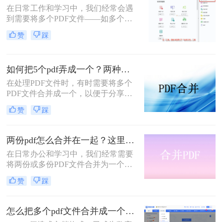
在日常工作和学习中，我们经常会遇
手脚。那么pdf如何合并成一个pdf
到需要将多个PDF文件——如多个章
呢？
节的电子书、一系列扫描件、不同来
赞
踩
源的报告或发票——整合为一个单一
PDF文件的需求。这不仅便于管理和
归档，也更利于阅读、分享和打印。
如何把5个pdf弄成一个？两种实用方法详解分享！
然而，面对这一看似简单的任务，许
多用户却不知从何下手，或者使用的
在处理PDF文件时，有时需要将多个
工具不够高效、安全。
PDF文件合并成一个，以便于分享、
存储或打印。那么如何把5个pdf弄成
赞
踩
一个呢？本文将介绍两种将五个PDF
文件合并成一个的方法。
两份pdf怎么合并在一起？这里分享4个合并方法！
在日常办公和学习中，我们经常需要
将两份或多份PDF文件合并为一个，
以便于查阅、分享和存储。那么两份
赞
踩
pdf怎么合并在一起呢？本文将介绍四
种将两份PDF合并的高效方法，帮助
您轻松完成PDF合并任务。
怎么把多个pdf文件合并成一个？全面指南与详细方法解析！