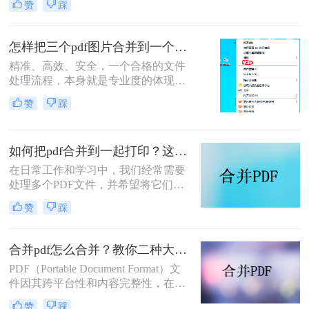
赞
踩
件处理是每个职场人和内容创作者的
日常刚需。信息提取不精准、操作繁
琐、安全隐患——这些痛点几乎每天
怎样把三个pdf图片合并到一个文件？三招搞定，职场效率飙升秘籍！
都在消耗我们的时间和耐心。
精准、高效、安全，一个合格的文件
处理流程，本身就是专业度的体现。
在信息爆炸的职场，我们每天都要与
赞
踩
海量文档打交道。你是否也经常遇到
这样的场景：客户发来三张重要的产
品示意图PDF、三页独立的合同附件
如何把pdf合并到一起打印？这4种合并方法了解一下！
PDF，或是三份散乱的报告图表
PDF，急需你整理成一个规整的文件
在日常工作和学习中，我们经常需要
进行提交或归档？
处理多个PDF文件，并希望将它们合
并成一个文件进行打印，以便于管理
赞
踩
和节省纸张。那么如何把pdf合并到一
起打印呢？以下是几种常用的方法来
合并PDF文件并打印，每种方法都附
合并pdf怎么合并？教你二种大家都在用的合并方法！
有简介。
PDF（Portable Document Format）文
件因其跨平台性和内容完整性，在日
常办公和学习中得到了广泛应用。有
赞
踩