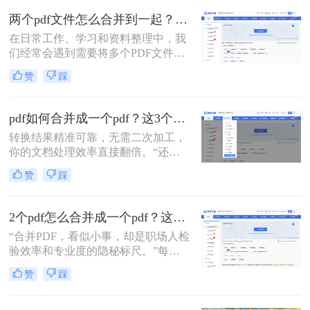
怎么才能把它们快速、无损地合并到
两个pdf文件怎么合并到一起？一篇涵盖所有主流方法的终极指南！
一个PDF文件里？”
在日常工作、学习和资料整理中，我
们经常会遇到需要将多个PDF文件合
并为一个的情况。无论是整合多个章
赞
踩
节的电子书、汇总一份报告的各个部
分，还是将扫描的图片合并为一个
PDF文档，掌握高效、可靠的PDF合
pdf如何合并成一个pdf？这3个免费高效方法，职场人必须掌握！
并技能至关重要。市面上有许多工具
转换结果精准可靠，无需二次加工，
可以实现这一功能，但各有优劣。那
你的文档处理效率直接翻倍。“还在
么两个pdf文件怎么合并到一起呢？本
为合并几十个PDF报告而头疼？你浪
文将为您详细介绍四种主流且有效的
赞
踩
费在重复操作上的时间，够你学一个
方法，从在线工具的便捷到专业软件
新技能了。”作为在电脑办公软件测
的强大，助您轻松应对各种合并需
评领域深耕多年的小编，我见过太多
求。
2个pdf怎么合并成一个pdf？这3个方法让你效率翻倍，安全省心！
职场朋友被基础的文档处理问题绊住
“合并PDF，看似小事，却是职场人检
手脚。那么pdf如何合并成一个pdf
验效率和专业度的隐秘标尺。”每到
呢？
月底汇总报告、项目结案需整合多方
赞
踩
资料，或是自媒体朋友整理拍摄脚本
与合同，你是否也对着电脑上零散的
PDF文档感到头疼？手动复制粘贴？