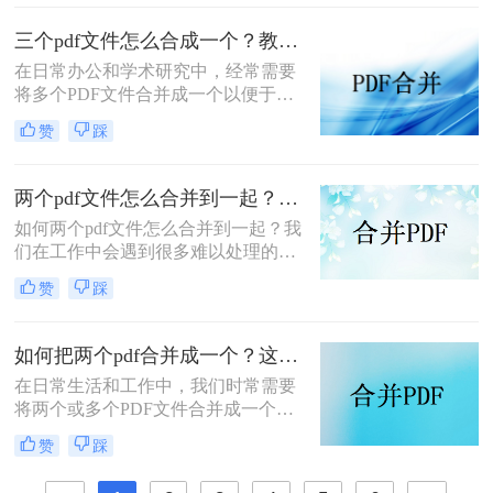
和管理，PDF合并都是一个非常实用
的功能。那么怎么把pdf合并成一个
三个pdf文件怎么合成一个？教你4种大家都在用方法！
pdf呢？以下将详细介绍几种常用的
在日常办公和学术研究中，经常需要
PDF合并方法，帮助您轻松实现这一
将多个PDF文件合并成一个以便于管
目标。
理和分享。那么三个pdf文件怎么合成
赞
踩
一个呢？本文将介绍四种将三个PDF
文件合成一个的实用方法。
两个pdf文件怎么合并到一起？大家来试试这3种方法吧！
如何两个pdf文件怎么合并到一起？我
们在工作中会遇到很多难以处理的文
件，比如PDF文件，特别是多个PDF
赞
踩
文件合并成一个PDF文件。事实上，
大多数人不知道如何合并，盲目地在
互联网上找到相关的方法。最后，我
如何把两个pdf合并成一个？这4种合并方法很好用！
们不能达到我们理想的预期。让我们
在日常生活和工作中，我们时常需要
来看看pdf合并的方法。
将两个或多个PDF文件合并成一个，
以便于管理、查阅和分享。那么如何
赞
踩
把两个pdf合并成一个呢？本文将介绍
三种常用的PDF合并方法。