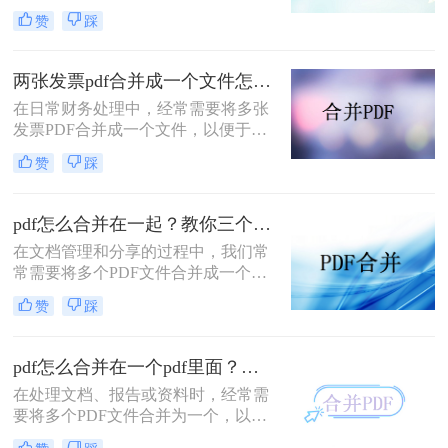
文档管理和分享。然而，当需要整合
赞
踩
多个PDF文件时，找到一种简单且有
效的解决方案变得尤为重要。那么如
何合并pdf文件到一个pdf呢？本文将
两张发票pdf合并成一个文件怎么弄？掌握这3种方法轻松合并！
介绍三种不同的方法来帮助您轻松地
在日常财务处理中，经常需要将多张
将多个PDF文件合并成一个PDF文
发票PDF合并成一个文件，以便于归
件。
档、分享或打印。那么两张发票pdf合
赞
踩
并成一个文件怎么弄呢？本文将介绍
三种将两张发票PDF合并成一个文件
的方法。
pdf怎么合并在一起？教你三个好用办法！
在文档管理和分享的过程中，我们常
常需要将多个PDF文件合并成一个单
一的文件，以简化发送、存储或打印
赞
踩
的过程。无论是为了创建综合报告、
整合学习资料还是整理合同文档，掌
握pdf怎么合并在一起是一项非常实用
pdf怎么合并在一个pdf里面？这二种合并方法了解下！
的技能。本文将介绍三种不同的PDF
在处理文档、报告或资料时，经常需
合并方法。
要将多个PDF文件合并为一个，以便
于查阅和管理。那么pdf怎么合并在一