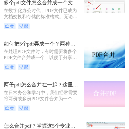
多个pdf文件怎么合并成一个文件？从新手到高手的完整指南！
格式全乱。
在数字化办公时代，PDF文件已成为
文档交换和存储的标准格式。无论是
学术研究、工作报告还是法律文件，
赞
踩
我们经常需要将多个PDF文件整合为
一个完整的文档。然而，许多人在面
对这一需求时常常感到困惑。那么多
如何把5个pdf弄成一个？两种实用方法详解分享！
个pdf文件怎么合并成一个文件呢？本
在处理PDF文件时，有时需要将多个
文将详细介绍七种常用且高效的PDF
PDF文件合并成一个，以便于分享、
合并方法，涵盖不同平台、使用场景
存储或打印。那么如何把5个pdf弄成
和技术水平，助您轻松应对各种PDF
赞
踩
一个呢？本文将介绍两种将五个PDF
处理需求。
文件合并成一个的方法。
两份pdf怎么合并在一起？这里分享4个合并方法！
在日常办公和学习中，我们经常需要
将两份或多份PDF文件合并为一个，
以便于查阅、分享和存储。那么两份
赞
踩
pdf怎么合并在一起呢？本文将介绍四
种将两份PDF合并的高效方法，帮助
您轻松完成PDF合并任务。
怎么合并pdf？掌握这5个专业方法，效率提升300%！