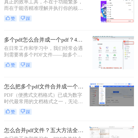
真正的效率工具，不在于功能繁多，
却实实在在地困扰着众多职场人：报
而在于能否精准理解并执行你的核心
告整合、资料归档、方案提交……每
意图。“小编，快帮帮我！明早汇报
一次低效的手动处理，都在悄悄吞噬
赞
踩
用的方案，十几份PDF还散着，甲方
你的时间与耐心。
爸爸要一个合并文件，我快急疯
了！”深夜十一点，收到粉丝小陈的
多个pdf怎么合并成一个pdf？4种合并pdf方法详解！
紧急求助。
在日常工作和学习中，我们经常会遇
到需要将多个PDF文件——如多个章
节的电子书、一系列扫描件、不同来
赞
踩
源的报告或发票——整合为一个单一
PDF文件的需求。这不仅便于管理和
归档，也更利于阅读、分享和打印。
怎么把多个pdf文件合并成一个？全面指南与详细方法解析！
然而，面对这一看似简单的任务，许
多用户却不知从何下手，或者使用的
PDF（便携式文档格式）已成为数字
工具不够高效、安全。
时代最常用的文档格式之一，无论是
学术论文、商务报告、电子书还是官
赞
踩
方文件，PDF都能保持原始格式在不
同设备上的一致性。然而，在日常工
作和学习中，我们常常需要将多个
怎么合并pdf文件？五大方法全解析！
PDF文件合并成一个，以方便管理、