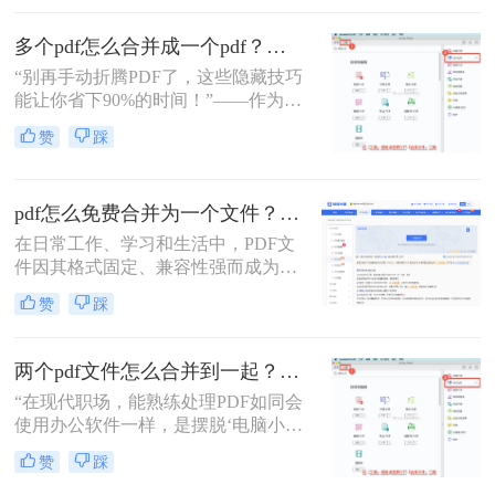
往往能带来诸多便利。那么pdf如何合
并呢？本文将介绍三种合并PDF文件
多个pdf怎么合并成一个pdf？小编亲测高效方法大公开！
的方法。
“别再手动折腾PDF了，这些隐藏技巧
能让你省下90%的时间！”——作为从
事电脑办公软件测评多年的博主，小
赞
踩
编经常收到读者关于PDF合并的求
助。今天，我就结合多年经验，分享
多个PDF怎么合并成一个PDF的常用
pdf怎么免费合并为一个文件？五种免费合并方法详解！
方法，帮你解决操作繁琐、安全隐忧
等核心困扰。那么多个pdf怎么合并成
在日常工作、学习和生活中，PDF文
一个pdf呢？本文基于真实测试和数
件因其格式固定、兼容性强而成为文
据，确保专业可信，助你快速掌握实
档交换的主流格式。然而，我们经常
赞
踩
用技能。
遇到需要将多个PDF文件合并为一个
的情况，比如整理报告、汇总资料或
提交组合文档。虽然市面上有众多付
两个pdf文件怎么合并到一起？3分钟教会你5种专业方法，最后一招绝了！
费软件提供PDF编辑功能，但免费方
“在现代职场，能熟练处理PDF如同会
案同样能高效完成任务。那么pdf怎么
使用办公软件一样，是摆脱‘电脑小
免费合并为一个文件呢？本文将系统
白’标签、提升个人效率的隐形核心竞
介绍五种免费合并PDF文件的方法，
赞
踩
争力。”——小编“领导刚把项目合同
涵盖在线工具、桌面软件、命令行及
的补充条款发过来，是另一个PDF，