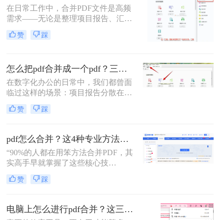
在日常工作中，合并PDF文件是高频
需求——无论是整理项目报告、汇总
客户资料，还是准备学术论文。但许
赞
踩
多人仍在用低效、有风险的方法处理
这一问题。那么怎么合并pdf呢？作为
一名深耕办公软件测评多年的博主，
怎么把pdf合并成一个pdf？三招教你高效整合关键信息！
我今天为你带来一份系统、专业的
PDF合并指南，助你告别效率低下与
在数字化办公的日常中，我们都曾面
安全隐患。
临过这样的场景：项目报告分散在多
个PDF里，学术论文章节各自独立，
赞
踩
或是一堆扫描合同需要整合。PDF合
并这个看似简单的操作，实则直接影
响着我们的信息处理效率与专业形
pdf怎么合并？这4种专业方法，让你效率翻倍！
象。那么怎么把pdf合并成一个pdf
“90%的人都在用笨方法合并PDF，其
呢？今天，作为一名深耕办公软件领
实高手早就掌握了这些核心技
域多年的测评博主，我将为你揭秘三
巧。”作为一名在电脑办公软件领域
种最高效的PDF合并方案，帮你彻底
赞
踩
深耕多年的测评博主，每天都会收到
摆脱文档管理的困扰。
大量关于PDF处理的咨询。其
中，“PDF怎么合并”这个问题出现的
电脑上怎么进行pdf合并？这三招，让你十分钟从小白变高手！
频率高居不下。这看似简单的操作，