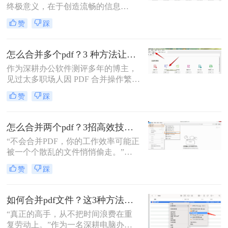
终极意义，在于创造流畅的信息
流。”身为一名深耕电脑办公软件测
赞
踩
评多年的博主，我深知高效处理文档
是职场人士和内容创作者的核心痛
点。面对数十份零散的PDF——可能
怎么合并多个pdf？3 种方法让效率翻倍”！
是项目报告的不同章节、分散的合同
作为深耕办公软件测评多年的博主，
附件，或是零散的参考资料
见过太多职场人因 PDF 合并操作繁
琐、格式错乱、隐私泄露踩坑。其实
赞
踩
选对方法，1 分钟就能搞定多文件合
并，还能精准保留原始格式。
怎么合并两个pdf？3招高效技巧，让你告别杂乱文档！
“不会合并PDF，你的工作效率可能正
被一个个散乱的文件悄悄偷走。”作
为一名从事电脑办公软件测评多年的
赞
踩
博主，小编经常被粉丝问到：“怎么
合并两个pdf？”这看似简单的操作，
背后却藏着效率的巨大分水岭。职场
如何合并pdf文件？这3种方法让你效率翻倍！
办公人群和自媒体创作者们，常常陷
“真正的高手，从不把时间浪费在重
入信息碎片化、操作繁琐和安全隐忧
复劳动上。”作为一名深耕电脑办公
的困境。