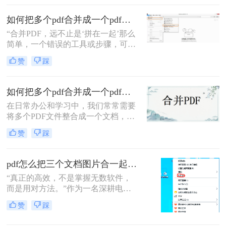
移动应用，助您轻松应对各类合并需
怎么合并到主文件里啊？在线等，挺
求。
如何把多个pdf合并成一个pdf？5种高效合并方法详解！
急的！”这样的场景，你是否熟悉？
“合并PDF，远不止是‘拼在一起’那么
简单，一个错误的工具或步骤，可能
让你精心排版的文档面目全
赞
踩
非。”——这是从业多年，处理过上
万份文档的小编最深刻的体会。
如何把多个pdf合并成一个pdf？来试试这两种高效方法！
在日常办公和学习中，我们常常需要
将多个PDF文件整合成一个文档，以
便更好地管理和分享信息。那么如何
赞
踩
把多个pdf合并成一个pdf呢？为了帮
助您更高效地完成这项任务，本文将
介绍两种简单而实用的方法来合并多
pdf怎么把三个文档图片合一起？三招搞定，最后一招在线即用无门槛！
个PDF文件。
“真正的高效，不是掌握无数软件，
而是用对方法。”作为一名深耕电脑
办公软件测评多年的博主，小编经常
赞
踩
在后台收到类似的求助：“手头有三
份扫描件或截图，都是图片型PDF，