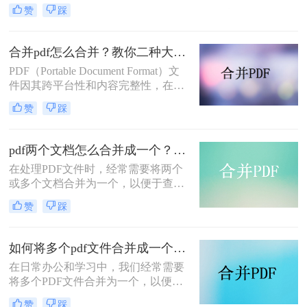
或存储。那么如何将pdf文件合并到一
赞
踩
起呢？本文将介绍两种合并PDF文件
的方法。
合并pdf怎么合并？教你二种大家都在用的合并方法！
PDF（Portable Document Format）文
件因其跨平台性和内容完整性，在日
常办公和学习中得到了广泛应用。有
赞
踩
时，我们需要将多个PDF文件合并为
一个，以便于阅读、分享或存档。那
么合并pdf怎么合并呢？本文将介绍两
pdf两个文档怎么合并成一个？这4种合并方法快来看看！
种常见的PDF合并方法。
在处理PDF文件时，经常需要将两个
或多个文档合并为一个，以便于查
阅、分享或存档。那么pdf两个文档怎
赞
踩
么合并成一个呢？本文将介绍四种常
用的PDF合并方法。
如何将多个pdf文件合并成一个？这3种方法轻松合并文件！
在日常办公和学习中，我们经常需要
将多个PDF文件合并为一个，以便于
分享、存储和管理。那么如何将多个
赞
踩