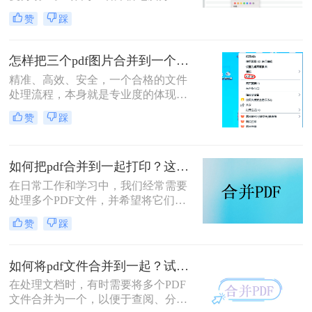
软件测评多年的博主，我深知PDF文
赞
踩
件处理是每个职场人和内容创作者的
日常刚需。信息提取不精准、操作繁
琐、安全隐患——这些痛点几乎每天
怎样把三个pdf图片合并到一个文件？三招搞定，职场效率飙升秘籍！
都在消耗我们的时间和耐心。
精准、高效、安全，一个合格的文件
处理流程，本身就是专业度的体现。
在信息爆炸的职场，我们每天都要与
赞
踩
海量文档打交道。你是否也经常遇到
这样的场景：客户发来三张重要的产
品示意图PDF、三页独立的合同附件
如何把pdf合并到一起打印？这4种合并方法了解一下！
PDF，或是三份散乱的报告图表
PDF，急需你整理成一个规整的文件
在日常工作和学习中，我们经常需要
进行提交或归档？
处理多个PDF文件，并希望将它们合
并成一个文件进行打印，以便于管理
赞
踩
和节省纸张。那么如何把pdf合并到一
起打印呢？以下是几种常用的方法来
合并PDF文件并打印，每种方法都附
如何将pdf文件合并到一起？试试这二个合并方法！
有简介。
在处理文档时，有时需要将多个PDF
文件合并为一个，以便于查阅、分享