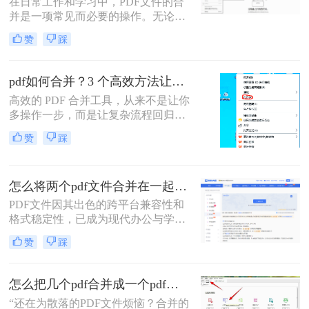
在日常工作和学习中，PDF文件的合
分享或打印。那么怎么把多个pdf文件
并是一项常见而必要的操作。无论是
合并成一个呢？本文将全面解析多种
整理报告、合并多个章节的电子书，
PDF合并方法，帮助您根据具体需求
赞
踩
还是将扫描件整合为一份完整文档，
选择最合适的解决方案。
PDF合并功能都显得至关重要。然
而，面对市场上琳琅满目的工具和方
pdf如何合并？3 个高效方法让办公效率翻倍！
法，许多用户往往感到困惑：哪种方
高效的 PDF 合并工具，从来不是让你
法最快捷？哪种最安全？怎么合并pdf
多操作一步，而是让复杂流程回归简
文件=
单本质。职场中，谁没遇到过需要将
赞
踩
多个 PDF 文件合并的场景？项目报告
的分散章节、客户资料的零散文档、
自媒体素材的拆分文件，都需要快速
怎么将两个pdf文件合并在一起？五大方法全面解析！
整合为完整文档。
PDF文件因其出色的跨平台兼容性和
格式稳定性，已成为现代办公与学术
交流中不可或缺的文件格式。然而，
赞
踩
当我们面对需要整合多个PDF文档的
情况时，如何高效、安全地完成合并
任务就成为了一个常见挑战。
怎么把几个pdf合并成一个pdf文件？合并文件的四大高效秘籍，总有一款适合你！
“还在为散落的PDF文件烦恼？合并的