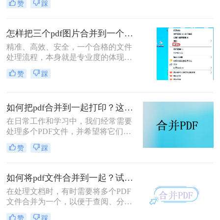
赞
踩
选对方法，1 分钟就能搞定多文件合
并，还能精准保留原始格式。
怎样把三个pdf图片合并到一个文件？三招搞定，职场效率飙升秘籍！
精准、高效、安全，一个合格的文件
处理流程，本身就是专业度的体现。
在信息爆炸的职场，我们每天都要与
赞
踩
海量文档打交道。你是否也经常遇到
这样的场景：客户发来三张重要的产
品示意图PDF、三页独立的合同附件
如何把pdf合并到一起打印？这4种合并方法了解一下！
PDF，或是三份散乱的报告图表
PDF，急需你整理成一个规整的文件
在日常工作和学习中，我们经常需要
进行提交或归档？
处理多个PDF文件，并希望将它们合
并成一个文件进行打印，以便于管理
赞
踩
和节省纸张。那么如何把pdf合并到一
起打印呢？以下是几种常用的方法来
合并PDF文件并打印，每种方法都附
如何将pdf文件合并到一起？试试这二个合并方法！
有简介。
在处理文档时，有时需要将多个PDF
文件合并为一个，以便于查阅、分享
或存储。那么如何将pdf文件合并到一
赞
踩