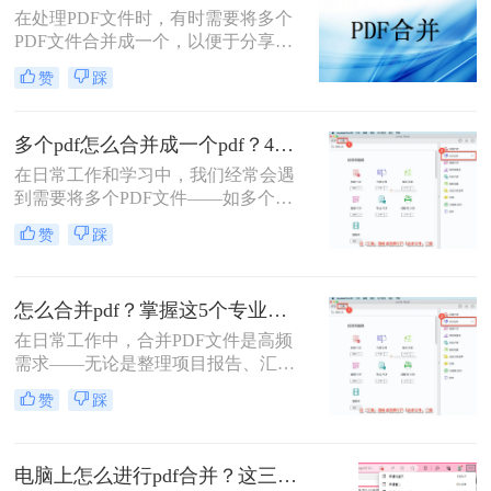
在处理PDF文件时，有时需要将多个
手脚。那么pdf如何合并成一个pdf
PDF文件合并成一个，以便于分享、
呢？
存储或打印。那么如何把5个pdf弄成
赞
踩
一个呢？本文将介绍两种将五个PDF
文件合并成一个的方法。
多个pdf怎么合并成一个pdf？4种合并pdf方法详解！
在日常工作和学习中，我们经常会遇
到需要将多个PDF文件——如多个章
节的电子书、一系列扫描件、不同来
赞
踩
源的报告或发票——整合为一个单一
PDF文件的需求。这不仅便于管理和
归档，也更利于阅读、分享和打印。
怎么合并pdf？掌握这5个专业方法，效率提升300%！
然而，面对这一看似简单的任务，许
多用户却不知从何下手，或者使用的
在日常工作中，合并PDF文件是高频
工具不够高效、安全。
需求——无论是整理项目报告、汇总
客户资料，还是准备学术论文。但许
赞
踩
多人仍在用低效、有风险的方法处理
这一问题。那么怎么合并pdf呢？作为
一名深耕办公软件测评多年的博主，
电脑上怎么进行pdf合并？这三招，让你十分钟从小白变高手！
我今天为你带来一份系统、专业的