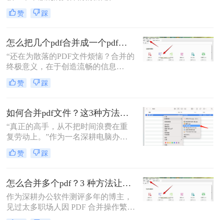
为一名从事电脑办公软件测评多年的
赞
踩
博主，小编经常被粉丝问到：“怎么
合并两个pdf？”这看似简单的操作，
背后却藏着效率的巨大分水岭。职场
怎么把几个pdf合并成一个pdf文件？合并文件的四大高效秘籍，总有一款适合你！
办公人群和自媒体创作者们，常常陷
“还在为散落的PDF文件烦恼？合并的
入信息碎片化、操作繁琐和安全隐忧
终极意义，在于创造流畅的信息
的困境。
流。”身为一名深耕电脑办公软件测
赞
踩
评多年的博主，我深知高效处理文档
是职场人士和内容创作者的核心痛
点。面对数十份零散的PDF——可能
如何合并pdf文件？这3种方法让你效率翻倍！
是项目报告的不同章节、分散的合同
“真正的高手，从不把时间浪费在重
附件，或是零散的参考资料
复劳动上。”作为一名深耕电脑办公
软件测评多年的博主，我深知PDF文
赞
踩
件处理是每个职场人和内容创作者的
日常刚需。信息提取不精准、操作繁
琐、安全隐患——这些痛点几乎每天
怎么合并多个pdf？3 种方法让效率翻倍”！
都在消耗我们的时间和耐心。
作为深耕办公软件测评多年的博主，
见过太多职场人因 PDF 合并操作繁
琐、格式错乱、隐私泄露踩坑。其实