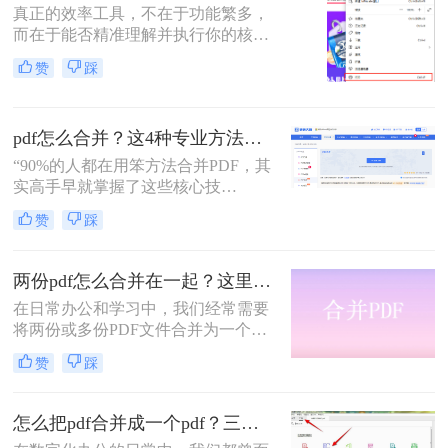
PDF合并指南，助你告别效率低下与
真正的效率工具，不在于功能繁多，
安全隐患。
而在于能否精准理解并执行你的核心
意图。“小编，快帮帮我！明早汇报
赞
踩
用的方案，十几份PDF还散着，甲方
爸爸要一个合并文件，我快急疯
了！”深夜十一点，收到粉丝小陈的
pdf怎么合并？这4种专业方法，让你效率翻倍！
紧急求助。
“90%的人都在用笨方法合并PDF，其
实高手早就掌握了这些核心技
巧。”作为一名在电脑办公软件领域
赞
踩
深耕多年的测评博主，每天都会收到
大量关于PDF处理的咨询。其
中，“PDF怎么合并”这个问题出现的
两份pdf怎么合并在一起？这里分享4个合并方法！
频率高居不下。这看似简单的操作，
在日常办公和学习中，我们经常需要
却实实在在地困扰着众多职场人：报
将两份或多份PDF文件合并为一个，
告整合、资料归档、方案提交……每
以便于查阅、分享和存储。那么两份
一次低效的手动处理，都在悄悄吞噬
赞
踩
pdf怎么合并在一起呢？本文将介绍四
你的时间与耐心。
种将两份PDF合并的高效方法，帮助
您轻松完成PDF合并任务。
怎么把pdf合并成一个pdf？三招教你高效整合关键信息！