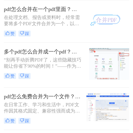
并呢？本文将介绍三种合并PDF文件
pdf怎么合并在一个pdf里面？这二种合并方法了解下！
的方法。
在处理文档、报告或资料时，经常需
要将多个PDF文件合并为一个，以便
于查阅和管理。那么pdf怎么合并在一
赞
踩
个pdf里面呢？本文将介绍两种将多个
PDF合并为一个的方法。
多个pdf怎么合并成一个pdf？小编亲测高效方法大公开！
“别再手动折腾PDF了，这些隐藏技巧
能让你省下90%的时间！”——作为从
事电脑办公软件测评多年的博主，小
赞
踩
编经常收到读者关于PDF合并的求
助。今天，我就结合多年经验，分享
多个PDF怎么合并成一个PDF的常用
pdf怎么免费合并为一个文件？五种免费合并方法详解！
方法，帮你解决操作繁琐、安全隐忧
等核心困扰。那么多个pdf怎么合并成
在日常工作、学习和生活中，PDF文
一个pdf呢？本文基于真实测试和数
件因其格式固定、兼容性强而成为文
据，确保专业可信，助你快速掌握实
档交换的主流格式。然而，我们经常
赞
踩
用技能。
遇到需要将多个PDF文件合并为一个
的情况，比如整理报告、汇总资料或