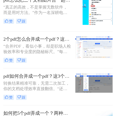
pdf怎么把三个文档图片合一起？三招搞定，最后一招在线即用无门槛！
“真正的高效，不是掌握无数软件，
而是用对方法。”作为一名深耕电脑
办公软件测评多年的博主，小编经常
赞
踩
在后台收到类似的求助：“手头有三
份扫描件或截图，都是图片型PDF，
怎么才能把它们快速、无损地合并到
2个pdf怎么合并成一个pdf？这3个方法让你效率翻倍，安全省心！
一个PDF文件里？”
“合并PDF，看似小事，却是职场人检
验效率和专业度的隐秘标尺。”每到
月底汇总报告、项目结案需整合多方
赞
踩
资料，或是自媒体朋友整理拍摄脚本
与合同，你是否也对着电脑上零散的
PDF文档感到头疼？手动复制粘贴？
pdf如何合并成一个pdf？这3个免费高效方法，职场人必须掌握！
格式全乱。
转换结果精准可靠，无需二次加工，
你的文档处理效率直接翻倍。“还在
为合并几十个PDF报告而头疼？你浪
赞
踩
费在重复操作上的时间，够你学一个
新技能了。”作为在电脑办公软件测
评领域深耕多年的小编，我见过太多
如何把5个pdf弄成一个？两种实用方法详解分享！
职场朋友被基础的文档处理问题绊住