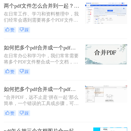
提交组合文档。虽然市面上有众多付
两个pdf文件怎么合并到一起？一篇涵盖所有主流方法的终极指南！
费软件提供PDF编辑功能，但免费方
在日常工作、学习和资料整理中，我
案同样能高效完成任务。那么pdf怎么
们经常会遇到需要将多个PDF文件合
免费合并为一个文件呢？本文将系统
并为一个的情况。无论是整合多个章
介绍五种免费合并PDF文件的方法，
赞
踩
节的电子书、汇总一份报告的各个部
涵盖在线工具、桌面软件、命令行及
分，还是将扫描的图片合并为一个
移动应用，助您轻松应对各类合并需
PDF文档，掌握高效、可靠的PDF合
求。
如何把多个pdf合并成一个pdf？来试试这两种高效方法！
并技能至关重要。市面上有许多工具
在日常办公和学习中，我们常常需要
可以实现这一功能，但各有优劣。那
将多个PDF文件整合成一个文档，以
么两个pdf文件怎么合并到一起呢？本
便更好地管理和分享信息。那么如何
文将为您详细介绍四种主流且有效的
赞
踩
把多个pdf合并成一个pdf呢？为了帮
方法，从在线工具的便捷到专业软件
助您更高效地完成这项任务，本文将
的强大，助您轻松应对各种合并需
介绍两种简单而实用的方法来合并多
求。
如何把多个pdf合并成一个pdf？5种高效合并方法详解！
个PDF文件。
“合并PDF，远不止是‘拼在一起’那么
简单，一个错误的工具或步骤，可能
让你精心排版的文档面目全
赞
踩
非。”——这是从业多年，处理过上
万份文档的小编最深刻的体会。