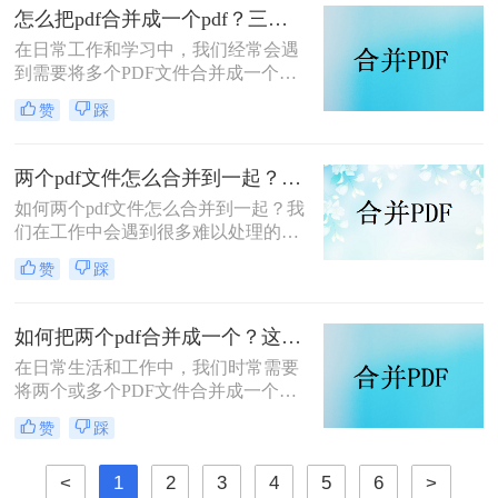
轻松应对这一需求。
怎么把pdf合并成一个pdf？三种方法教你快速合并pdf！
在日常工作和学习中，我们经常会遇
到需要将多个PDF文件合并成一个文
件的需求。无论是为了整理资料、简
赞
踩
化分享流程，还是为了更方便地阅读
和管理，PDF合并都是一个非常实用
的功能。那么怎么把pdf合并成一个
两个pdf文件怎么合并到一起？大家来试试这3种方法吧！
pdf呢？以下将详细介绍几种常用的
如何两个pdf文件怎么合并到一起？我
PDF合并方法，帮助您轻松实现这一
们在工作中会遇到很多难以处理的文
目标。
件，比如PDF文件，特别是多个PDF
赞
踩
文件合并成一个PDF文件。事实上，
大多数人不知道如何合并，盲目地在
互联网上找到相关的方法。最后，我
如何把两个pdf合并成一个？这4种合并方法很好用！
们不能达到我们理想的预期。让我们
在日常生活和工作中，我们时常需要
来看看pdf合并的方法。
将两个或多个PDF文件合并成一个，
以便于管理、查阅和分享。那么如何
赞
踩
把两个pdf合并成一个呢？本文将介绍
三种常用的PDF合并方法。
<
1
2
3
4
5
6
>