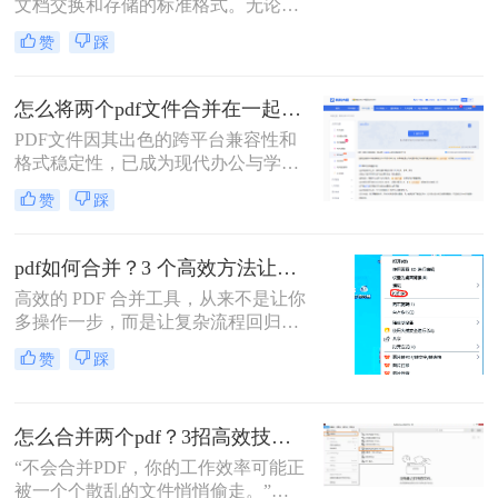
文档交换和存储的标准格式。无论是
合并成一个呢？本文将全面解析多种
学术研究、工作报告还是法律文件，
PDF合并方法，帮助您根据具体需求
赞
踩
我们经常需要将多个PDF文件整合为
选择最合适的解决方案。
一个完整的文档。然而，许多人在面
对这一需求时常常感到困惑。那么多
怎么将两个pdf文件合并在一起？五大方法全面解析！
个pdf文件怎么合并成一个文件呢？本
PDF文件因其出色的跨平台兼容性和
文将详细介绍七种常用且高效的PDF
格式稳定性，已成为现代办公与学术
合并方法，涵盖不同平台、使用场景
交流中不可或缺的文件格式。然而，
和技术水平，助您轻松应对各种PDF
赞
踩
当我们面对需要整合多个PDF文档的
处理需求。
情况时，如何高效、安全地完成合并
任务就成为了一个常见挑战。
pdf如何合并？3 个高效方法让办公效率翻倍！
高效的 PDF 合并工具，从来不是让你
多操作一步，而是让复杂流程回归简
单本质。职场中，谁没遇到过需要将
赞
踩
多个 PDF 文件合并的场景？项目报告
的分散章节、客户资料的零散文档、
自媒体素材的拆分文件，都需要快速
怎么合并两个pdf？3招高效技巧，让你告别杂乱文档！
整合为完整文档。
“不会合并PDF，你的工作效率可能正
被一个个散乱的文件悄悄偷走。”作