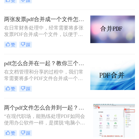
赞
踩
多个PDF文件时，找到一种简单且有
效的解决方案变得尤为重要。那么如
何合并pdf文件到一个pdf呢？本文将
两张发票pdf合并成一个文件怎么弄？掌握这3种方法轻松合并！
介绍三种不同的方法来帮助您轻松地
在日常财务处理中，经常需要将多张
将多个PDF文件合并成一个PDF文
发票PDF合并成一个文件，以便于归
件。
档、分享或打印。那么两张发票pdf合
赞
踩
并成一个文件怎么弄呢？本文将介绍
三种将两张发票PDF合并成一个文件
的方法。
pdf怎么合并在一起？教你三个好用办法！
在文档管理和分享的过程中，我们常
常需要将多个PDF文件合并成一个单
一的文件，以简化发送、存储或打印
赞
踩
的过程。无论是为了创建综合报告、
整合学习资料还是整理合同文档，掌
握pdf怎么合并在一起是一项非常实用
两个pdf文件怎么合并到一起？3分钟教会你5种专业方法，最后一招绝了！
的技能。本文将介绍三种不同的PDF
“在现代职场，能熟练处理PDF如同会
合并方法。
使用办公软件一样，是摆脱‘电脑小
白’标签、提升个人效率的隐形核心竞
赞
踩
争力。”——小编“领导刚把项目合同