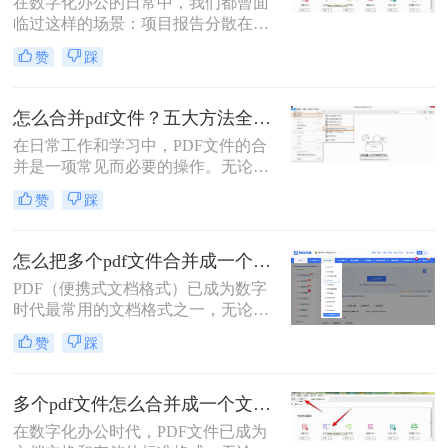
在数字化办公的日常中，我们都曾面
临过这样的场景：项目报告分散在多
个PDF里，学术论文章节各自独立，
赞
踩
或是一堆扫描合同需要整合。PDF合
并这个看似简单的操作，实则直接影
响着我们的信息处理效率与专业形
怎么合并pdf文件？五大方法全解析！
象。那么怎么把pdf合并成一个pdf
在日常工作和学习中，PDF文件的合
呢？今天，作为一名深耕办公软件领
并是一项常见而必要的操作。无论是
域多年的测评博主，我将为你揭秘三
整理报告、合并多个章节的电子书，
种最高效的PDF合并方案，帮你彻底
赞
踩
还是将扫描件整合为一份完整文档，
摆脱文档管理的困扰。
PDF合并功能都显得至关重要。然
而，面对市场上琳琅满目的工具和方
怎么把多个pdf文件合并成一个？全面指南与详细方法解析！
法，许多用户往往感到困惑：哪种方
PDF（便携式文档格式）已成为数字
法最快捷？哪种最安全？怎么合并pdf
时代最常用的文档格式之一，无论是
文件=
学术论文、商务报告、电子书还是官
赞
踩
方文件，PDF都能保持原始格式在不
同设备上的一致性。然而，在日常工
作和学习中，我们常常需要将多个
多个pdf文件怎么合并成一个文件？从新手到高手的完整指南！
PDF文件合并成一个，以方便管理、
在数字化办公时代，PDF文件已成为
分享或打印。那么怎么把多个pdf文件