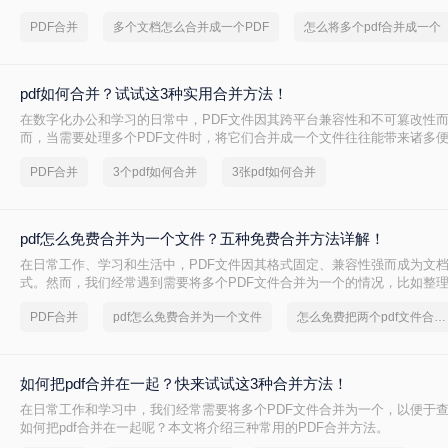
多个PDF怎么合并成一个PDF的常用方法，帮你解决操作繁琐、安全隐忧
PDF合并
多个文档怎么合并成一个PDF
怎么将多个pdf合并成一个
多个pdf怎么合并成一个pdf呢？本文基于真实测试和数据，确保专业可信
用技能。
pdf如何合并？试试这3种实用合并方法！
在数字化办公和学习的日常中，PDF文件因其跨平台兼容性和不可篡改性
而，当需要处理多个PDF文件时，将它们合并成一个文件往往能带来诸多便利
何合并呢？本文将介绍三种合并PDF文件的方法。
PDF合并
3个pdf如何合并
3张pdf如何合并
pdf怎么免费合并为一个文件？五种免费合并方法详解！
在日常工作、学习和生活中，PDF文件因其格式固定、兼容性强而成为文
式。然而，我们经常遇到需要将多个PDF文件合并为一个的情况，比如整
或提交组合文档。虽然市面上有众多付费软件提供PDF编辑功能，但免费
PDF合并
pdf怎么免费合并为一个文件
怎么免费把两个pdf文件合并为一个
成任务。那么pdf怎么免费合并为一个文件呢？本文将系统介绍五种免费合并
法，涵盖在线工具、桌面软件、命令行及移动应用，助您轻松应对各类合
如何把pdf合并在一起？快来试试这3种合并方法！
在日常工作和学习中，我们经常需要将多个PDF文件合并为一个，以便于
如何把pdf合并在一起呢？本文将介绍三种常用的PDF合并方法。