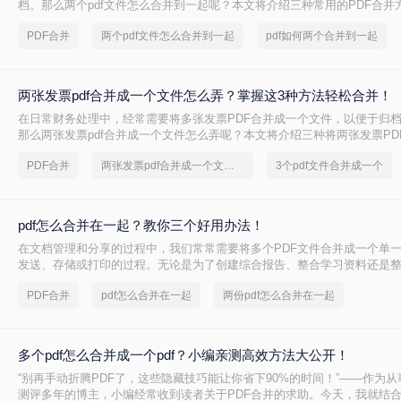
档。那么两个pdf文件怎么合并到一起呢？本文将介绍三种常用的PDF合并
PDF合并
两个pdf文件怎么合并到一起
pdf如何两个合并到一起
两张发票pdf合并成一个文件怎么弄？掌握这3种方法轻松合并！
在日常财务处理中，经常需要将多张发票PDF合并成一个文件，以便于归
那么两张发票pdf合并成一个文件怎么弄呢？本文将介绍三种将两张发票PD
件的方法。
PDF合并
两张发票pdf合并成一个文件怎么弄
3个pdf文件合并成一个
pdf怎么合并在一起？教你三个好用办法！
在文档管理和分享的过程中，我们常常需要将多个PDF文件合并成一个单
发送、存储或打印的过程。无论是为了创建综合报告、整合学习资料还是
握pdf怎么合并在一起是一项非常实用的技能。本文将介绍三种不同的PDF
PDF合并
pdf怎么合并在一起
两份pdf怎么合并在一起
多个pdf怎么合并成一个pdf？小编亲测高效方法大公开！
“别再手动折腾PDF了，这些隐藏技巧能让你省下90%的时间！”——作为
测评多年的博主，小编经常收到读者关于PDF合并的求助。今天，我就结