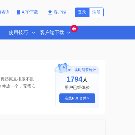
登录
注册
PI咨询
APP下载
客户端
使用技巧
客户端下载
实时引擎统计
1794
人
保真还原且排版不乱
合并成一个
，无需安
用户已经体验
在线PDF合并 >