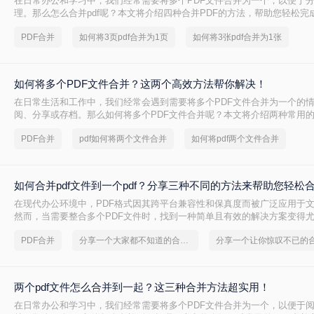
在日常办公和学习中，我们经常需要将多个PDF文件合并为一个，以便于
理。那么怎么合并pdf呢？本文将介绍四种合并PDF的方法，帮助您轻松完
并任务。
PDF合并
如何将3页pdf合并为1页
如何将3张pdf合并为1张
如何将多个PDF文件合并？这两个高效方法帮你解决！
在日常生活和工作中，我们经常会遇到需要将多个PDF文件合并为一个的
阅、分享或存档。那么如何将多个PDF文件合并呢？本文将介绍两种常用的
PDF合并
pdf如何将两个文件合并
如何将pdf两个文件合并
如何合并pdf文件到一个pdf？分享三种不同的方法来帮助您轻松
在现代办公环境中，PDF格式因其跨平台兼容性和保真度而被广泛应用于
然而，当需要整合多个PDF文件时，找到一种简单且有效的解决方案变得
何合并pdf文件到一个pdf呢？本文将介绍三种不同的方法来帮助您轻松地将
PDF合并
分享一个大家都不知道的合并pdf文件方法
并成一个PDF文件。
两个pdf文件怎么合并到一起？这三种合并方法超实用！
在日常办公和学习中，我们经常需要将多个PDF文件合并为一个，以便于