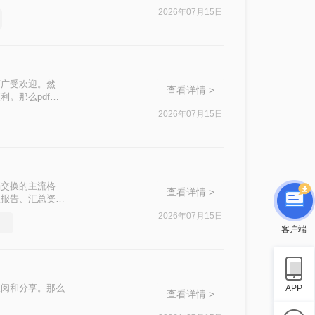
等核心困扰。那么
2026年07月15日
，助你快速掌握实
而广受欢迎。然
查看详情 >
。那么pdf如
2026年07月15日
档交换的主流格
查看详情 >
理报告、汇总资料
方案同样能高效完
2026年07月15日
PDF文件的方
客户端
并需求。
查阅和分享。那么
APP
查看详情 >