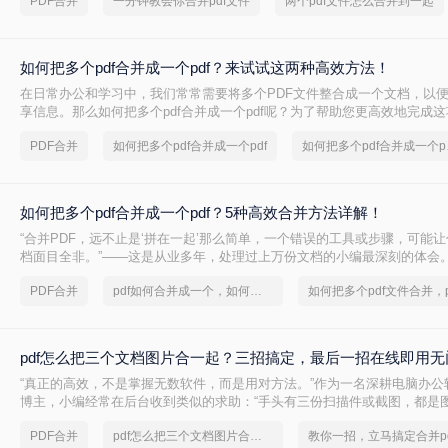
PDF合并
一分钟教会你合并pdf文件
两个pdf文件怎么合并到一起
如何把多个pdf合并成一个pdf？来试试这两种高效方法！
在日常办公和学习中，我们常常需要将多个PDF文件整合成一个文档，以
享信息。那么如何把多个pdf合并成一个pdf呢？为了帮助您更高效地完成
介绍两种简单而实用的方法来合并多个PDF文件。
PDF合并
如何把多个pdf合并成一个pdf
如何把
如何把多个pdf合并成一个pdf？5种高效合并方法详解！
“合并PDF，远不止是‘拼在一起’那么简单，一个错误的工具或步骤，可能
档面目全非。”——这是从业多年，处理过上万份文档的小编最深刻的体会
PDF合并
pdf如何合并成一个，如何把多个pdf文件合并
pdf怎么把三个文档图片合一起？三招搞定，最后一招在线即用无
“真正的高效，不是掌握无数软件，而是用对方法。”作为一名深耕电脑办公
博主，小编经常在后台收到类似的求助：“手头有三份扫描件或截图，都是图
么才能把它们快速、无损地合并到一个PDF文件里？”
PDF合并
pdf怎么把三个文档图片合一起
教你一招，立马搞定合并pd