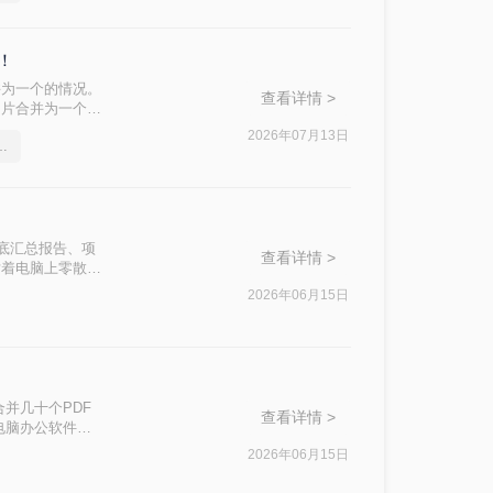
！
并为一个的情况。
查看详情 >
图片合并为一个
可以实现这一功
2026年07月13日
合并pdf文件的操作方法
绍四种主流且有
需求。
！
月底汇总报告、项
查看详情 >
对着电脑上零散的
2026年06月15日
并几十个PDF
查看详情 >
电脑办公软件测
。那么pdf如
2026年06月15日