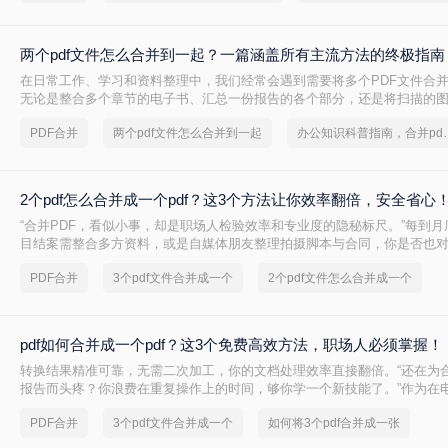
两个pdf文件怎么合并到一起？一篇涵盖所有主流方法的终极指南
在日常工作、学习和资料整理中，我们经常会遇到需要将多个PDF文件合
无论是整合多个章节的电子书、汇总一份报告的各个部分，还是将扫描的
PDF文档，掌握高效、可靠的PDF合并技能至关重要。市面上有许多工具
PDF合并
两个pdf文件怎么合并到一起
办公知识科普指南，
能，但各有优劣。那么两个pdf文件怎么合并到一起呢？本文将为您详细介
效的方法，从在线工具的便捷到专业软件的强大，助您轻松应对各种合并
2个pdf怎么合并成一个pdf？这3个方法让你效率翻倍，安全省心
“合并PDF，看似小事，却是职场人检验效率和专业度的隐秘标尺。”每到
目结案需整合多方资料，或是自媒体朋友整理拍摄脚本与合同，你是否也
PDF文档感到头疼？手动复制粘贴？格式全乱。
PDF合并
3个pdf文件合并成一个
2个pdf文件怎么合并成一个
pdf如何合并成一个pdf？这3个免费高效方法，职场人必须掌握！
转换结果精准可靠，无需二次加工，你的文档处理效率直接翻倍。“还在为合
报告而头疼？你浪费在重复操作上的时间，够你学一个新技能了。”作为在
评领域深耕多年的小编，我见过太多职场朋友被基础的文档处理问题绊住手脚
PDF合并
3个pdf文件合并成一个
如何将3个pdf合并成一张
何合并成一个pdf呢？