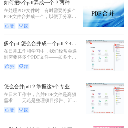
如何把5个pdf弄成一个？两种实用方法详解分享！
职场朋友被基础的文档处理问题绊住
在处理PDF文件时，有时需要将多个
手脚。那么pdf如何合并成一个pdf
PDF文件合并成一个，以便于分享、
呢？
存储或打印。那么如何把5个pdf弄成
赞
踩
一个呢？本文将介绍两种将五个PDF
文件合并成一个的方法。
多个pdf怎么合并成一个pdf？4种合并pdf方法详解！
在日常工作和学习中，我们经常会遇
到需要将多个PDF文件——如多个章
节的电子书、一系列扫描件、不同来
赞
踩
源的报告或发票——整合为一个单一
PDF文件的需求。这不仅便于管理和
归档，也更利于阅读、分享和打印。
怎么合并pdf？掌握这5个专业方法，效率提升300%！
然而，面对这一看似简单的任务，许
多用户却不知从何下手，或者使用的
在日常工作中，合并PDF文件是高频
工具不够高效、安全。
需求——无论是整理项目报告、汇总
客户资料，还是准备学术论文。但许
赞
踩
多人仍在用低效、有风险的方法处理
这一问题。那么怎么合并pdf呢？作为
一名深耕办公软件测评多年的博主，