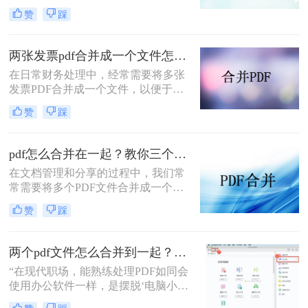
文档管理和分享。然而，当需要整合
赞
踩
多个PDF文件时，找到一种简单且有
效的解决方案变得尤为重要。那么如
何合并pdf文件到一个pdf呢？本文将
两张发票pdf合并成一个文件怎么弄？掌握这3种方法轻松合并！
介绍三种不同的方法来帮助您轻松地
在日常财务处理中，经常需要将多张
将多个PDF文件合并成一个PDF文
发票PDF合并成一个文件，以便于归
件。
档、分享或打印。那么两张发票pdf合
赞
踩
并成一个文件怎么弄呢？本文将介绍
三种将两张发票PDF合并成一个文件
的方法。
pdf怎么合并在一起？教你三个好用办法！
在文档管理和分享的过程中，我们常
常需要将多个PDF文件合并成一个单
一的文件，以简化发送、存储或打印
赞
踩
的过程。无论是为了创建综合报告、
整合学习资料还是整理合同文档，掌
握pdf怎么合并在一起是一项非常实用
两个pdf文件怎么合并到一起？3分钟教会你5种专业方法，最后一招绝了！
的技能。本文将介绍三种不同的PDF
“在现代职场，能熟练处理PDF如同会
合并方法。
使用办公软件一样，是摆脱‘电脑小
白’标签、提升个人效率的隐形核心竞