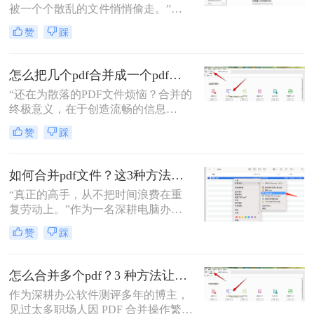
被一个个散乱的文件悄悄偷走。”作
为一名从事电脑办公软件测评多年的
赞
踩
博主，小编经常被粉丝问到：“怎么
合并两个pdf？”这看似简单的操作，
背后却藏着效率的巨大分水岭。职场
怎么把几个pdf合并成一个pdf文件？合并文件的四大高效秘籍，总有一款适合你！
办公人群和自媒体创作者们，常常陷
“还在为散落的PDF文件烦恼？合并的
入信息碎片化、操作繁琐和安全隐忧
终极意义，在于创造流畅的信息
的困境。
流。”身为一名深耕电脑办公软件测
赞
踩
评多年的博主，我深知高效处理文档
是职场人士和内容创作者的核心痛
点。面对数十份零散的PDF——可能
如何合并pdf文件？这3种方法让你效率翻倍！
是项目报告的不同章节、分散的合同
“真正的高手，从不把时间浪费在重
附件，或是零散的参考资料
复劳动上。”作为一名深耕电脑办公
软件测评多年的博主，我深知PDF文
赞
踩
件处理是每个职场人和内容创作者的
日常刚需。信息提取不精准、操作繁
琐、安全隐患——这些痛点几乎每天
怎么合并多个pdf？3 种方法让效率翻倍”！
都在消耗我们的时间和耐心。
作为深耕办公软件测评多年的博主，
见过太多职场人因 PDF 合并操作繁