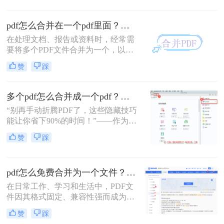
往往能带来诸多便利。那么pdf如何合
并呢？本文将介绍三种合并PDF文件
pdf怎么合并在一个pdf里面？这二种合并方法了解下！
的方法。
在处理文档、报告或资料时，经常需
要将多个PDF文件合并为一个，以便
于查阅和管理。那么pdf怎么合并在一
赞
踩
个pdf里面呢？本文将介绍两种将多个
PDF合并为一个的方法。
多个pdf怎么合并成一个pdf？小编亲测高效方法大公开！
“别再手动折腾PDF了，这些隐藏技巧
能让你省下90%的时间！”——作为从
事电脑办公软件测评多年的博主，小
赞
踩
编经常收到读者关于PDF合并的求
助。今天，我就结合多年经验，分享
多个PDF怎么合并成一个PDF的常用
pdf怎么免费合并为一个文件？五种免费合并方法详解！
方法，帮你解决操作繁琐、安全隐忧
等核心困扰。那么多个pdf怎么合并成
在日常工作、学习和生活中，PDF文
一个pdf呢？本文基于真实测试和数
件因其格式固定、兼容性强而成为文
据，确保专业可信，助你快速掌握实
档交换的主流格式。然而，我们经常
赞
踩
用技能。
遇到需要将多个PDF文件合并为一个