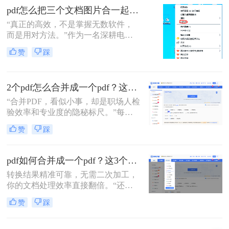
介绍两种简单而实用的方法来合并多
pdf怎么把三个文档图片合一起？三招搞定，最后一招在线即用无门槛！
个PDF文件。
“真正的高效，不是掌握无数软件，
而是用对方法。”作为一名深耕电脑
办公软件测评多年的博主，小编经常
赞
踩
在后台收到类似的求助：“手头有三
份扫描件或截图，都是图片型PDF，
怎么才能把它们快速、无损地合并到
2个pdf怎么合并成一个pdf？这3个方法让你效率翻倍，安全省心！
一个PDF文件里？”
“合并PDF，看似小事，却是职场人检
验效率和专业度的隐秘标尺。”每到
月底汇总报告、项目结案需整合多方
赞
踩
资料，或是自媒体朋友整理拍摄脚本
与合同，你是否也对着电脑上零散的
PDF文档感到头疼？手动复制粘贴？
pdf如何合并成一个pdf？这3个免费高效方法，职场人必须掌握！
格式全乱。
转换结果精准可靠，无需二次加工，
你的文档处理效率直接翻倍。“还在
为合并几十个PDF报告而头疼？你浪
赞
踩
费在重复操作上的时间，够你学一个
新技能了。”作为在电脑办公软件测
评领域深耕多年的小编，我见过太多