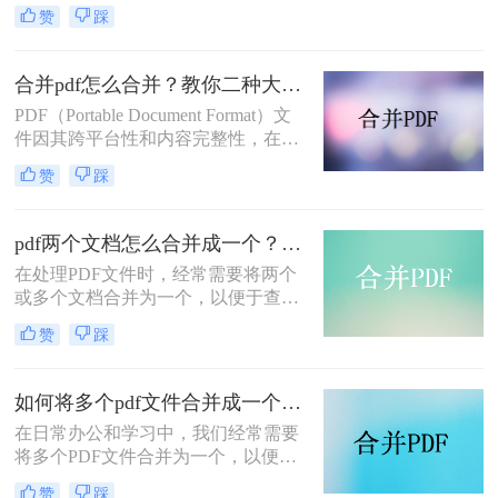
或存储。那么如何将pdf文件合并到一
赞
踩
起呢？本文将介绍两种合并PDF文件
的方法。
合并pdf怎么合并？教你二种大家都在用的合并方法！
PDF（Portable Document Format）文
件因其跨平台性和内容完整性，在日
常办公和学习中得到了广泛应用。有
赞
踩
时，我们需要将多个PDF文件合并为
一个，以便于阅读、分享或存档。那
么合并pdf怎么合并呢？本文将介绍两
pdf两个文档怎么合并成一个？这4种合并方法快来看看！
种常见的PDF合并方法。
在处理PDF文件时，经常需要将两个
或多个文档合并为一个，以便于查
阅、分享或存档。那么pdf两个文档怎
赞
踩
么合并成一个呢？本文将介绍四种常
用的PDF合并方法。
如何将多个pdf文件合并成一个？这3种方法轻松合并文件！
在日常办公和学习中，我们经常需要
将多个PDF文件合并为一个，以便于
分享、存储和管理。那么如何将多个
赞
踩