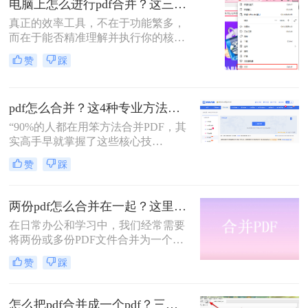
电脑上怎么进行pdf合并？这三招，让你十分钟从小白变高手！
我今天为你带来一份系统、专业的
PDF合并指南，助你告别效率低下与
真正的效率工具，不在于功能繁多，
安全隐患。
而在于能否精准理解并执行你的核心
意图。“小编，快帮帮我！明早汇报
赞
踩
用的方案，十几份PDF还散着，甲方
爸爸要一个合并文件，我快急疯
了！”深夜十一点，收到粉丝小陈的
pdf怎么合并？这4种专业方法，让你效率翻倍！
紧急求助。
“90%的人都在用笨方法合并PDF，其
实高手早就掌握了这些核心技
巧。”作为一名在电脑办公软件领域
赞
踩
深耕多年的测评博主，每天都会收到
大量关于PDF处理的咨询。其
中，“PDF怎么合并”这个问题出现的
两份pdf怎么合并在一起？这里分享4个合并方法！
频率高居不下。这看似简单的操作，
在日常办公和学习中，我们经常需要
却实实在在地困扰着众多职场人：报
将两份或多份PDF文件合并为一个，
告整合、资料归档、方案提交……每
以便于查阅、分享和存储。那么两份
一次低效的手动处理，都在悄悄吞噬
赞
踩
pdf怎么合并在一起呢？本文将介绍四
你的时间与耐心。
种将两份PDF合并的高效方法，帮助
您轻松完成PDF合并任务。
怎么把pdf合并成一个pdf？三招教你高效整合关键信息！