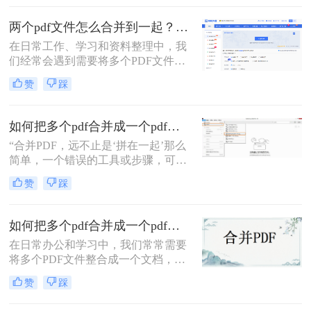
的情况，比如整理报告、汇总资料或
提交组合文档。虽然市面上有众多付
两个pdf文件怎么合并到一起？一篇涵盖所有主流方法的终极指南！
费软件提供PDF编辑功能，但免费方
在日常工作、学习和资料整理中，我
案同样能高效完成任务。那么pdf怎么
们经常会遇到需要将多个PDF文件合
免费合并为一个文件呢？本文将系统
并为一个的情况。无论是整合多个章
介绍五种免费合并PDF文件的方法，
赞
踩
节的电子书、汇总一份报告的各个部
涵盖在线工具、桌面软件、命令行及
分，还是将扫描的图片合并为一个
移动应用，助您轻松应对各类合并需
PDF文档，掌握高效、可靠的PDF合
求。
如何把多个pdf合并成一个pdf？5种高效合并方法详解！
并技能至关重要。市面上有许多工具
“合并PDF，远不止是‘拼在一起’那么
可以实现这一功能，但各有优劣。那
简单，一个错误的工具或步骤，可能
么两个pdf文件怎么合并到一起呢？本
让你精心排版的文档面目全
文将为您详细介绍四种主流且有效的
赞
踩
非。”——这是从业多年，处理过上
方法，从在线工具的便捷到专业软件
万份文档的小编最深刻的体会。
的强大，助您轻松应对各种合并需
求。
如何把多个pdf合并成一个pdf？来试试这两种高效方法！
在日常办公和学习中，我们常常需要
将多个PDF文件整合成一个文档，以
便更好地管理和分享信息。那么如何
赞
踩
把多个pdf合并成一个pdf呢？为了帮
助您更高效地完成这项任务，本文将