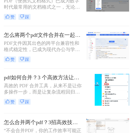
PDF（便携式文档格式）已成为数字
文将详细介绍七种常用且高效的PDF
时代最常用的文档格式之一，无论是
合并方法，涵盖不同平台、使用场景
学术论文、商务报告、电子书还是官
和技术水平，助您轻松应对各种PDF
赞
踩
方文件，PDF都能保持原始格式在不
处理需求。
同设备上的一致性。然而，在日常工
作和学习中，我们常常需要将多个
怎么将两个pdf文件合并在一起？五大方法全面解析！
PDF文件合并成一个，以方便管理、
PDF文件因其出色的跨平台兼容性和
分享或打印。那么怎么把多个pdf文件
格式稳定性，已成为现代办公与学术
合并成一个呢？本文将全面解析多种
交流中不可或缺的文件格式。然而，
PDF合并方法，帮助您根据具体需求
赞
踩
当我们面对需要整合多个PDF文档的
选择最合适的解决方案。
情况时，如何高效、安全地完成合并
任务就成为了一个常见挑战。
pdf如何合并？3 个高效方法让办公效率翻倍！
高效的 PDF 合并工具，从来不是让你
多操作一步，而是让复杂流程回归简
单本质。职场中，谁没遇到过需要将
赞
踩
多个 PDF 文件合并的场景？项目报告
的分散章节、客户资料的零散文档、
自媒体素材的拆分文件，都需要快速
怎么合并两个pdf？3招高效技巧，让你告别杂乱文档！
整合为完整文档。
“不会合并PDF，你的工作效率可能正