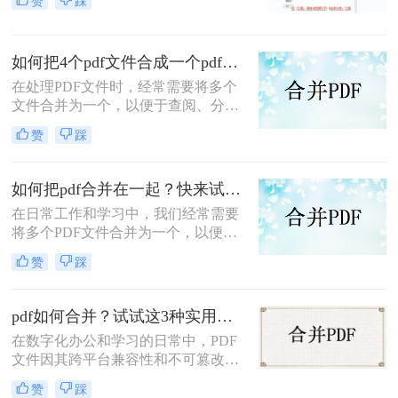
赞
踩
争力。”——小编“领导刚把项目合同
的补充条款发过来，是另一个PDF，
怎么合并到主文件里啊？在线等，挺
如何把4个pdf文件合成一个pdf？这3种合成方法请务必学会！
急的！”这样的场景，你是否熟悉？
在处理PDF文件时，经常需要将多个
文件合并为一个，以便于查阅、分享
或存储。那么如何把4个pdf文件合成
赞
踩
一个pdf呢？本文将介绍三种将4个
PDF文件合成一个PDF的高效方法。
如何把pdf合并在一起？快来试试这3种合并方法！
在日常工作和学习中，我们经常需要
将多个PDF文件合并为一个，以便于
查阅和分享。那么如何把pdf合并在一
赞
踩
起呢？本文将介绍三种常用的PDF合
并方法。
pdf如何合并？试试这3种实用合并方法！
在数字化办公和学习的日常中，PDF
文件因其跨平台兼容性和不可篡改性
而广受欢迎。然而，当需要处理多个
赞
踩
PDF文件时，将它们合并成一个文件