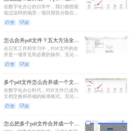
在数字化办公的日常中，我们都曾面
临过这样的场景：项目报告分散在多
个PDF里，学术论文章节各自独立，
赞
踩
或是一堆扫描合同需要整合。PDF合
并这个看似简单的操作，实则直接影
响着我们的信息处理效率与专业形
怎么合并pdf文件？五大方法全解析！
象。那么怎么把pdf合并成一个pdf
在日常工作和学习中，PDF文件的合
呢？今天，作为一名深耕办公软件领
并是一项常见而必要的操作。无论是
域多年的测评博主，我将为你揭秘三
整理报告、合并多个章节的电子书，
种最高效的PDF合并方案，帮你彻底
赞
踩
还是将扫描件整合为一份完整文档，
摆脱文档管理的困扰。
PDF合并功能都显得至关重要。然
而，面对市场上琳琅满目的工具和方
多个pdf文件怎么合并成一个文件？从新手到高手的完整指南！
法，许多用户往往感到困惑：哪种方
在数字化办公时代，PDF文件已成为
法最快捷？哪种最安全？怎么合并pdf
文档交换和存储的标准格式。无论是
文件=
学术研究、工作报告还是法律文件，
赞
踩
我们经常需要将多个PDF文件整合为
一个完整的文档。然而，许多人在面
对这一需求时常常感到困惑。那么多
怎么把多个pdf文件合并成一个？全面指南与详细方法解析！
个pdf文件怎么合并成一个文件呢？本