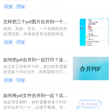
琐、格式错乱、隐私泄露踩坑。其实
赞
踩
选对方法，1 分钟就能搞定多文件合
并，还能精准保留原始格式。
怎样把三个pdf图片合并到一个文件？三招搞定，职场效率飙升秘籍！
精准、高效、安全，一个合格的文件
处理流程，本身就是专业度的体现。
在信息爆炸的职场，我们每天都要与
赞
踩
海量文档打交道。你是否也经常遇到
这样的场景：客户发来三张重要的产
品示意图PDF、三页独立的合同附件
如何把pdf合并到一起打印？这4种合并方法了解一下！
PDF，或是三份散乱的报告图表
PDF，急需你整理成一个规整的文件
在日常工作和学习中，我们经常需要
进行提交或归档？
处理多个PDF文件，并希望将它们合
并成一个文件进行打印，以便于管理
赞
踩
和节省纸张。那么如何把pdf合并到一
起打印呢？以下是几种常用的方法来
合并PDF文件并打印，每种方法都附
如何将pdf文件合并到一起？试试这二个合并方法！
有简介。
在处理文档时，有时需要将多个PDF
文件合并为一个，以便于查阅、分享