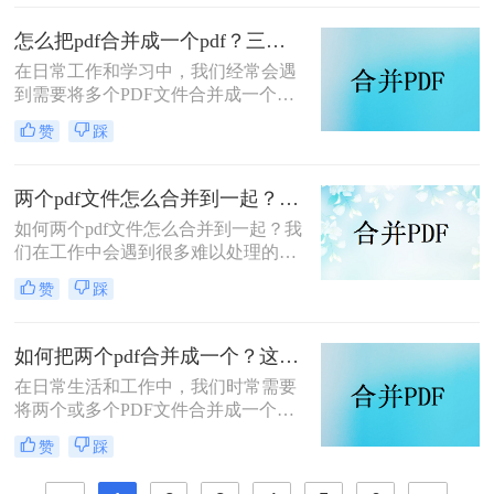
PDF发票并进行打印的方法，帮助你
轻松应对这一需求。
怎么把pdf合并成一个pdf？三种方法教你快速合并pdf！
在日常工作和学习中，我们经常会遇
到需要将多个PDF文件合并成一个文
件的需求。无论是为了整理资料、简
赞
踩
化分享流程，还是为了更方便地阅读
和管理，PDF合并都是一个非常实用
的功能。那么怎么把pdf合并成一个
两个pdf文件怎么合并到一起？大家来试试这3种方法吧！
pdf呢？以下将详细介绍几种常用的
如何两个pdf文件怎么合并到一起？我
PDF合并方法，帮助您轻松实现这一
们在工作中会遇到很多难以处理的文
目标。
件，比如PDF文件，特别是多个PDF
赞
踩
文件合并成一个PDF文件。事实上，
大多数人不知道如何合并，盲目地在
互联网上找到相关的方法。最后，我
如何把两个pdf合并成一个？这4种合并方法很好用！
们不能达到我们理想的预期。让我们
在日常生活和工作中，我们时常需要
来看看pdf合并的方法。
将两个或多个PDF文件合并成一个，
以便于管理、查阅和分享。那么如何
赞
踩
把两个pdf合并成一个呢？本文将介绍
三种常用的PDF合并方法。