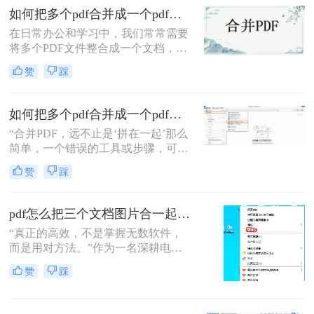
怎么合并到主文件里啊？在线等，挺
如何把多个pdf合并成一个pdf？来试试这两种高效方法！
急的！”这样的场景，你是否熟悉？
在日常办公和学习中，我们常常需要
将多个PDF文件整合成一个文档，以
便更好地管理和分享信息。那么如何
赞
踩
把多个pdf合并成一个pdf呢？为了帮
助您更高效地完成这项任务，本文将
介绍两种简单而实用的方法来合并多
如何把多个pdf合并成一个pdf？5种高效合并方法详解！
个PDF文件。
“合并PDF，远不止是‘拼在一起’那么
简单，一个错误的工具或步骤，可能
让你精心排版的文档面目全
赞
踩
非。”——这是从业多年，处理过上
万份文档的小编最深刻的体会。
pdf怎么把三个文档图片合一起？三招搞定，最后一招在线即用无门槛！
“真正的高效，不是掌握无数软件，
而是用对方法。”作为一名深耕电脑
办公软件测评多年的博主，小编经常
赞
踩
在后台收到类似的求助：“手头有三
份扫描件或截图，都是图片型PDF，
怎么才能把它们快速、无损地合并到