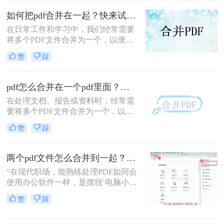
提交组合文档。虽然市面上有众多付
如何把pdf合并在一起？快来试试这3种合并方法！
费软件提供PDF编辑功能，但免费方
在日常工作和学习中，我们经常需要
案同样能高效完成任务。那么pdf怎么
将多个PDF文件合并为一个，以便于
免费合并为一个文件呢？本文将系统
查阅和分享。那么如何把pdf合并在一
介绍五种免费合并PDF文件的方法，
赞
踩
起呢？本文将介绍三种常用的PDF合
涵盖在线工具、桌面软件、命令行及
并方法。
移动应用，助您轻松应对各类合并需
求。
pdf怎么合并在一个pdf里面？这二种合并方法了解下！
在处理文档、报告或资料时，经常需
要将多个PDF文件合并为一个，以便
于查阅和管理。那么pdf怎么合并在一
赞
踩
个pdf里面呢？本文将介绍两种将多个
PDF合并为一个的方法。
两个pdf文件怎么合并到一起？3分钟教会你5种专业方法，最后一招绝了！
“在现代职场，能熟练处理PDF如同会
使用办公软件一样，是摆脱‘电脑小
白’标签、提升个人效率的隐形核心竞
赞
踩
争力。”——小编“领导刚把项目合同
的补充条款发过来，是另一个PDF，