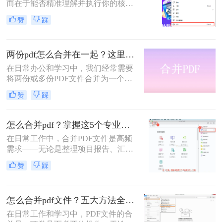
而在于能否精准理解并执行你的核心
告整合、资料归档、方案提交……每
意图。“小编，快帮帮我！明早汇报
一次低效的手动处理，都在悄悄吞噬
赞
踩
用的方案，十几份PDF还散着，甲方
你的时间与耐心。
爸爸要一个合并文件，我快急疯
了！”深夜十一点，收到粉丝小陈的
两份pdf怎么合并在一起？这里分享4个合并方法！
紧急求助。
在日常办公和学习中，我们经常需要
将两份或多份PDF文件合并为一个，
以便于查阅、分享和存储。那么两份
赞
踩
pdf怎么合并在一起呢？本文将介绍四
种将两份PDF合并的高效方法，帮助
您轻松完成PDF合并任务。
怎么合并pdf？掌握这5个专业方法，效率提升300%！
在日常工作中，合并PDF文件是高频
需求——无论是整理项目报告、汇总
客户资料，还是准备学术论文。但许
赞
踩
多人仍在用低效、有风险的方法处理
这一问题。那么怎么合并pdf呢？作为
一名深耕办公软件测评多年的博主，
怎么合并pdf文件？五大方法全解析！
我今天为你带来一份系统、专业的
PDF合并指南，助你告别效率低下与
在日常工作和学习中，PDF文件的合
安全隐患。