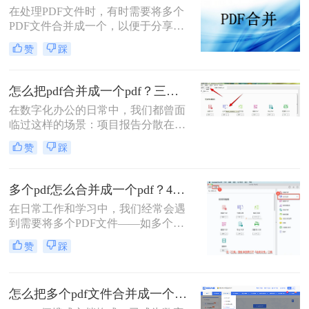
在处理PDF文件时，有时需要将多个
手脚。那么pdf如何合并成一个pdf
PDF文件合并成一个，以便于分享、
呢？
存储或打印。那么如何把5个pdf弄成
赞
踩
一个呢？本文将介绍两种将五个PDF
文件合并成一个的方法。
怎么把pdf合并成一个pdf？三招教你高效整合关键信息！
在数字化办公的日常中，我们都曾面
临过这样的场景：项目报告分散在多
个PDF里，学术论文章节各自独立，
赞
踩
或是一堆扫描合同需要整合。PDF合
并这个看似简单的操作，实则直接影
响着我们的信息处理效率与专业形
多个pdf怎么合并成一个pdf？4种合并pdf方法详解！
象。那么怎么把pdf合并成一个pdf
在日常工作和学习中，我们经常会遇
呢？今天，作为一名深耕办公软件领
到需要将多个PDF文件——如多个章
域多年的测评博主，我将为你揭秘三
节的电子书、一系列扫描件、不同来
种最高效的PDF合并方案，帮你彻底
赞
踩
源的报告或发票——整合为一个单一
摆脱文档管理的困扰。
PDF文件的需求。这不仅便于管理和
归档，也更利于阅读、分享和打印。
怎么把多个pdf文件合并成一个？全面指南与详细方法解析！
然而，面对这一看似简单的任务，许