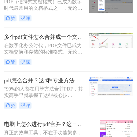
多用户却不知从何下手，或者使用的
PDF（便携式文档格式）已成为数字
工具不够高效、安全。
时代最常用的文档格式之一，无论是
学术论文、商务报告、电子书还是官
赞
踩
方文件，PDF都能保持原始格式在不
同设备上的一致性。然而，在日常工
作和学习中，我们常常需要将多个
多个pdf文件怎么合并成一个文件？从新手到高手的完整指南！
PDF文件合并成一个，以方便管理、
在数字化办公时代，PDF文件已成为
分享或打印。那么怎么把多个pdf文件
文档交换和存储的标准格式。无论是
合并成一个呢？本文将全面解析多种
学术研究、工作报告还是法律文件，
PDF合并方法，帮助您根据具体需求
赞
踩
我们经常需要将多个PDF文件整合为
选择最合适的解决方案。
一个完整的文档。然而，许多人在面
对这一需求时常常感到困惑。那么多
pdf怎么合并？这4种专业方法，让你效率翻倍！
个pdf文件怎么合并成一个文件呢？本
“90%的人都在用笨方法合并PDF，其
文将详细介绍七种常用且高效的PDF
实高手早就掌握了这些核心技
合并方法，涵盖不同平台、使用场景
巧。”作为一名在电脑办公软件领域
和技术水平，助您轻松应对各种PDF
赞
踩
深耕多年的测评博主，每天都会收到
处理需求。
大量关于PDF处理的咨询。其
中，“PDF怎么合并”这个问题出现的
电脑上怎么进行pdf合并？这三招，让你十分钟从小白变高手！
频率高居不下。这看似简单的操作，
真正的效率工具，不在于功能繁多，
却实实在在地困扰着众多职场人：报