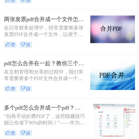
赞
踩
怎么合并到一起呢？本文将介绍三种
常用的PDF合并方法。
两张发票pdf合并成一个文件怎么弄？掌握这3种方法轻松合并！
在日常财务处理中，经常需要将多张
发票PDF合并成一个文件，以便于归
档、分享或打印。那么两张发票pdf合
赞
踩
并成一个文件怎么弄呢？本文将介绍
三种将两张发票PDF合并成一个文件
的方法。
pdf怎么合并在一起？教你三个好用办法！
在文档管理和分享的过程中，我们常
常需要将多个PDF文件合并成一个单
一的文件，以简化发送、存储或打印
赞
踩
的过程。无论是为了创建综合报告、
整合学习资料还是整理合同文档，掌
握pdf怎么合并在一起是一项非常实用
多个pdf怎么合并成一个pdf？小编亲测高效方法大公开！
的技能。本文将介绍三种不同的PDF
“别再手动折腾PDF了，这些隐藏技巧
合并方法。
能让你省下90%的时间！”——作为从
事电脑办公软件测评多年的博主，小
赞
踩
编经常收到读者关于PDF合并的求