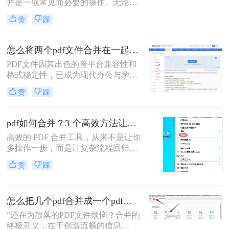
并是一项常见而必要的操作。无论是
整理报告、合并多个章节的电子书，
赞
踩
还是将扫描件整合为一份完整文档，
PDF合并功能都显得至关重要。然
而，面对市场上琳琅满目的工具和方
怎么将两个pdf文件合并在一起？五大方法全面解析！
法，许多用户往往感到困惑：哪种方
PDF文件因其出色的跨平台兼容性和
法最快捷？哪种最安全？怎么合并pdf
格式稳定性，已成为现代办公与学术
文件=
交流中不可或缺的文件格式。然而，
赞
踩
当我们面对需要整合多个PDF文档的
情况时，如何高效、安全地完成合并
任务就成为了一个常见挑战。
pdf如何合并？3 个高效方法让办公效率翻倍！
高效的 PDF 合并工具，从来不是让你
多操作一步，而是让复杂流程回归简
单本质。职场中，谁没遇到过需要将
赞
踩
多个 PDF 文件合并的场景？项目报告
的分散章节、客户资料的零散文档、
自媒体素材的拆分文件，都需要快速
怎么把几个pdf合并成一个pdf文件？合并文件的四大高效秘籍，总有一款适合你！
整合为完整文档。
“还在为散落的PDF文件烦恼？合并的
终极意义，在于创造流畅的信息