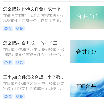
种将多个PDF文件合并成一个的方
法，帮助您轻松完成PDF文件的合并
怎么把多个pdf文件合并成一个？试试看这二种转换方式！
任务。
在处理文档时，我们经常需要将多个
PDF文件合并成一个，以便于查看、
传输和存档。那么怎么把多个pdf文件
赞
踩
合并成一个呢？本文将介绍两种常用
的PDF合并方法，帮助您高效地完成
PDF合并任务。
怎么把pdf合并成一个pdf？三种方法教你快速合并pdf！
在日常工作和学习中，我们经常会遇
到需要将多个PDF文件合并成一个文
件的需求。无论是为了整理资料、简
赞
踩
化分享流程，还是为了更方便地阅读
和管理，PDF合并都是一个非常实用
的功能。那么怎么把pdf合并成一个
三个pdf文件怎么合成一个？教你4种大家都在用方法！
pdf呢？以下将详细介绍几种常用的
在日常办公和学术研究中，经常需要
PDF合并方法，帮助您轻松实现这一
将多个PDF文件合并成一个以便于管
目标。
理和分享。那么三个pdf文件怎么合成
赞
踩
一个呢？本文将介绍四种将三个PDF
文件合成一个的实用方法。