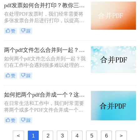
pdf发票如何合并打印？教你三种简单合并方法！
在处理PDF发票时，我们经常需要将
多张发票合并后进行打印，以提高工
作效率和节省纸张。那么PDF发票如
赞
踩
何合并打印呢？以下将介绍三种合并
PDF发票并进行打印的方法，帮助你
轻松应对这一需求。
两个pdf文件怎么合并到一起？大家来试试这3种方法吧！
如何两个pdf文件怎么合并到一起？我
们在工作中会遇到很多难以处理的文
件，比如PDF文件，特别是多个PDF
赞
踩
文件合并成一个PDF文件。事实上，
大多数人不知道如何合并，盲目地在
互联网上找到相关的方法。最后，我
如何把两个pdf合并成一个？这4种合并方法很好用！
们不能达到我们理想的预期。让我们
在日常生活和工作中，我们时常需要
来看看pdf合并的方法。
将两个或多个PDF文件合并成一个，
以便于管理、查阅和分享。那么如何
赞
踩
把两个pdf合并成一个呢？本文将介绍
三种常用的PDF合并方法。
<
1
2
3
4
5
6
>