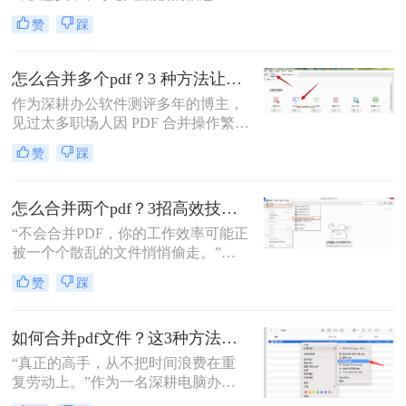
流。”身为一名深耕电脑办公软件测
赞
踩
评多年的博主，我深知高效处理文档
是职场人士和内容创作者的核心痛
点。面对数十份零散的PDF——可能
怎么合并多个pdf？3 种方法让效率翻倍”！
是项目报告的不同章节、分散的合同
作为深耕办公软件测评多年的博主，
附件，或是零散的参考资料
见过太多职场人因 PDF 合并操作繁
琐、格式错乱、隐私泄露踩坑。其实
赞
踩
选对方法，1 分钟就能搞定多文件合
并，还能精准保留原始格式。
怎么合并两个pdf？3招高效技巧，让你告别杂乱文档！
“不会合并PDF，你的工作效率可能正
被一个个散乱的文件悄悄偷走。”作
为一名从事电脑办公软件测评多年的
赞
踩
博主，小编经常被粉丝问到：“怎么
合并两个pdf？”这看似简单的操作，
背后却藏着效率的巨大分水岭。职场
如何合并pdf文件？这3种方法让你效率翻倍！
办公人群和自媒体创作者们，常常陷
“真正的高手，从不把时间浪费在重
入信息碎片化、操作繁琐和安全隐忧
复劳动上。”作为一名深耕电脑办公
的困境。
软件测评多年的博主，我深知PDF文