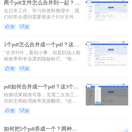
两个pdf文件怎么合并到一起？一篇涵盖所有主流方法的终极指南！
一个PDF文件里？”
在日常工作、学习和资料整理中，我
们经常会遇到需要将多个PDF文件合
并为一个的情况。无论是整合多个章
赞
踩
节的电子书、汇总一份报告的各个部
分，还是将扫描的图片合并为一个
PDF文档，掌握高效、可靠的PDF合
2个pdf怎么合并成一个pdf？这3个方法让你效率翻倍，安全省心！
并技能至关重要。市面上有许多工具
“合并PDF，看似小事，却是职场人检
可以实现这一功能，但各有优劣。那
验效率和专业度的隐秘标尺。”每到
么两个pdf文件怎么合并到一起呢？本
月底汇总报告、项目结案需整合多方
文将为您详细介绍四种主流且有效的
赞
踩
资料，或是自媒体朋友整理拍摄脚本
方法，从在线工具的便捷到专业软件
与合同，你是否也对着电脑上零散的
的强大，助您轻松应对各种合并需
PDF文档感到头疼？手动复制粘贴？
求。
pdf如何合并成一个pdf？这3个免费高效方法，职场人必须掌握！
格式全乱。
转换结果精准可靠，无需二次加工，
你的文档处理效率直接翻倍。“还在
为合并几十个PDF报告而头疼？你浪
赞
踩
费在重复操作上的时间，够你学一个
新技能了。”作为在电脑办公软件测
评领域深耕多年的小编，我见过太多
如何把5个pdf弄成一个？两种实用方法详解分享！
职场朋友被基础的文档处理问题绊住