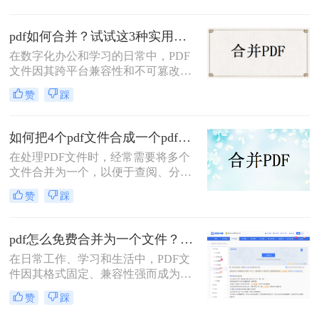
助。今天，我就结合多年经验，分享
多个PDF怎么合并成一个PDF的常用
pdf如何合并？试试这3种实用合并方法！
方法，帮你解决操作繁琐、安全隐忧
等核心困扰。那么多个pdf怎么合并成
在数字化办公和学习的日常中，PDF
一个pdf呢？本文基于真实测试和数
文件因其跨平台兼容性和不可篡改性
据，确保专业可信，助你快速掌握实
而广受欢迎。然而，当需要处理多个
赞
踩
用技能。
PDF文件时，将它们合并成一个文件
往往能带来诸多便利。那么pdf如何合
并呢？本文将介绍三种合并PDF文件
如何把4个pdf文件合成一个pdf？这3种合成方法请务必学会！
的方法。
在处理PDF文件时，经常需要将多个
文件合并为一个，以便于查阅、分享
或存储。那么如何把4个pdf文件合成
赞
踩
一个pdf呢？本文将介绍三种将4个
PDF文件合成一个PDF的高效方法。
pdf怎么免费合并为一个文件？五种免费合并方法详解！
在日常工作、学习和生活中，PDF文
件因其格式固定、兼容性强而成为文
档交换的主流格式。然而，我们经常
赞
踩
遇到需要将多个PDF文件合并为一个
的情况，比如整理报告、汇总资料或