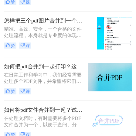
赞
踩
件处理是每个职场人和内容创作者的
日常刚需。信息提取不精准、操作繁
琐、安全隐患——这些痛点几乎每天
怎样把三个pdf图片合并到一个文件？三招搞定，职场效率飙升秘籍！
都在消耗我们的时间和耐心。
精准、高效、安全，一个合格的文件
处理流程，本身就是专业度的体现。
在信息爆炸的职场，我们每天都要与
赞
踩
海量文档打交道。你是否也经常遇到
这样的场景：客户发来三张重要的产
品示意图PDF、三页独立的合同附件
如何把pdf合并到一起打印？这4种合并方法了解一下！
PDF，或是三份散乱的报告图表
PDF，急需你整理成一个规整的文件
在日常工作和学习中，我们经常需要
进行提交或归档？
处理多个PDF文件，并希望将它们合
并成一个文件进行打印，以便于管理
赞
踩
和节省纸张。那么如何把pdf合并到一
起打印呢？以下是几种常用的方法来
合并PDF文件并打印，每种方法都附
如何将pdf文件合并到一起？试试这二个合并方法！
有简介。
在处理文档时，有时需要将多个PDF
文件合并为一个，以便于查阅、分享
或存储。那么如何将pdf文件合并到一
赞
踩