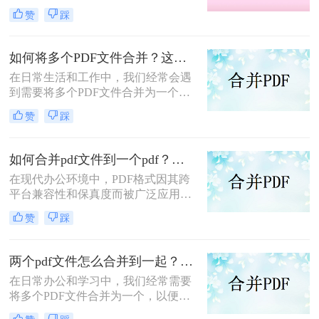
分享、存储和管理。那么怎么合并pdf
赞
踩
呢？本文将介绍四种合并PDF的方
法，帮助您轻松完成PDF文件的合并
任务。
如何将多个PDF文件合并？这两个高效方法帮你解决！
在日常生活和工作中，我们经常会遇
到需要将多个PDF文件合并为一个的
情况，以便于查阅、分享或存档。那
赞
踩
么如何将多个PDF文件合并呢？本文
将介绍两种常用的PDF合并方法。
如何合并pdf文件到一个pdf？分享三种不同的方法来帮助您轻松合并！
在现代办公环境中，PDF格式因其跨
平台兼容性和保真度而被广泛应用于
文档管理和分享。然而，当需要整合
赞
踩
多个PDF文件时，找到一种简单且有
效的解决方案变得尤为重要。那么如
何合并pdf文件到一个pdf呢？本文将
两个pdf文件怎么合并到一起？这三种合并方法超实用！
介绍三种不同的方法来帮助您轻松地
在日常办公和学习中，我们经常需要
将多个PDF文件合并成一个PDF文
将多个PDF文件合并为一个，以便于
件。
阅读、分享或存档。那么两个pdf文件