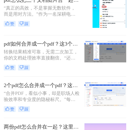
pdf怎么把三个文档图片合一起？三招搞定，最后一招在线即用无门槛！
个PDF文件。
“真正的高效，不是掌握无数软件，
而是用对方法。”作为一名深耕电脑
办公软件测评多年的博主，小编经常
赞
踩
在后台收到类似的求助：“手头有三
份扫描件或截图，都是图片型PDF，
怎么才能把它们快速、无损地合并到
pdf如何合并成一个pdf？这3个免费高效方法，职场人必须掌握！
一个PDF文件里？”
转换结果精准可靠，无需二次加工，
你的文档处理效率直接翻倍。“还在
为合并几十个PDF报告而头疼？你浪
赞
踩
费在重复操作上的时间，够你学一个
新技能了。”作为在电脑办公软件测
评领域深耕多年的小编，我见过太多
2个pdf怎么合并成一个pdf？这3个方法让你效率翻倍，安全省心！
职场朋友被基础的文档处理问题绊住
“合并PDF，看似小事，却是职场人检
手脚。那么pdf如何合并成一个pdf
验效率和专业度的隐秘标尺。”每到
呢？
月底汇总报告、项目结案需整合多方
赞
踩
资料，或是自媒体朋友整理拍摄脚本
与合同，你是否也对着电脑上零散的
PDF文档感到头疼？手动复制粘贴？
两份pdf怎么合并在一起？这里分享4个合并方法！
格式全乱。