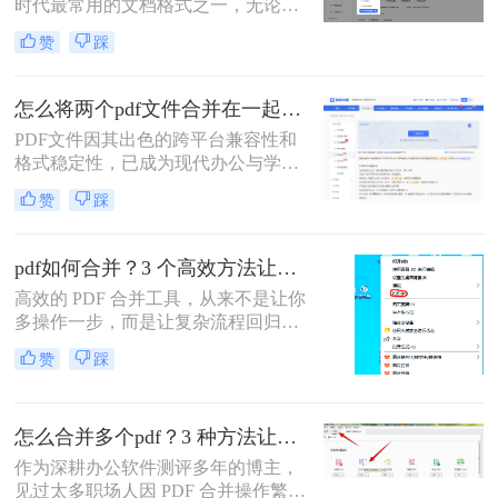
时代最常用的文档格式之一，无论是
合并方法，涵盖不同平台、使用场景
学术论文、商务报告、电子书还是官
和技术水平，助您轻松应对各种PDF
赞
踩
方文件，PDF都能保持原始格式在不
处理需求。
同设备上的一致性。然而，在日常工
作和学习中，我们常常需要将多个
怎么将两个pdf文件合并在一起？五大方法全面解析！
PDF文件合并成一个，以方便管理、
PDF文件因其出色的跨平台兼容性和
分享或打印。那么怎么把多个pdf文件
格式稳定性，已成为现代办公与学术
合并成一个呢？本文将全面解析多种
交流中不可或缺的文件格式。然而，
PDF合并方法，帮助您根据具体需求
赞
踩
当我们面对需要整合多个PDF文档的
选择最合适的解决方案。
情况时，如何高效、安全地完成合并
任务就成为了一个常见挑战。
pdf如何合并？3 个高效方法让办公效率翻倍！
高效的 PDF 合并工具，从来不是让你
多操作一步，而是让复杂流程回归简
单本质。职场中，谁没遇到过需要将
赞
踩
多个 PDF 文件合并的场景？项目报告
的分散章节、客户资料的零散文档、
自媒体素材的拆分文件，都需要快速
怎么合并多个pdf？3 种方法让效率翻倍”！
整合为完整文档。
作为深耕办公软件测评多年的博主，
见过太多职场人因 PDF 合并操作繁