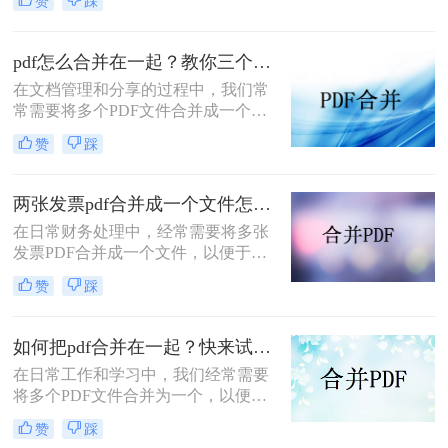
赞
踩
多个PDF文件时，找到一种简单且有
效的解决方案变得尤为重要。那么如
何合并pdf文件到一个pdf呢？本文将
pdf怎么合并在一起？教你三个好用办法！
介绍三种不同的方法来帮助您轻松地
在文档管理和分享的过程中，我们常
将多个PDF文件合并成一个PDF文
常需要将多个PDF文件合并成一个单
件。
一的文件，以简化发送、存储或打印
赞
踩
的过程。无论是为了创建综合报告、
整合学习资料还是整理合同文档，掌
握pdf怎么合并在一起是一项非常实用
两张发票pdf合并成一个文件怎么弄？掌握这3种方法轻松合并！
的技能。本文将介绍三种不同的PDF
在日常财务处理中，经常需要将多张
合并方法。
发票PDF合并成一个文件，以便于归
档、分享或打印。那么两张发票pdf合
赞
踩
并成一个文件怎么弄呢？本文将介绍
三种将两张发票PDF合并成一个文件
的方法。
如何把pdf合并在一起？快来试试这3种合并方法！
在日常工作和学习中，我们经常需要
将多个PDF文件合并为一个，以便于
查阅和分享。那么如何把pdf合并在一
赞
踩
起呢？本文将介绍三种常用的PDF合