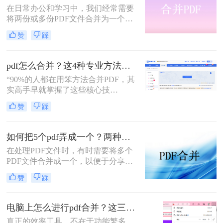
在日常办公和学习中，我们经常需要
将两份或多份PDF文件合并为一个，
以便于查阅、分享和存储。那么两份
赞
踩
pdf怎么合并在一起呢？本文将介绍四
种将两份PDF合并的高效方法，帮助
您轻松完成PDF合并任务。
pdf怎么合并？这4种专业方法，让你效率翻倍！
“90%的人都在用笨方法合并PDF，其
实高手早就掌握了这些核心技
巧。”作为一名在电脑办公软件领域
赞
踩
深耕多年的测评博主，每天都会收到
大量关于PDF处理的咨询。其
中，“PDF怎么合并”这个问题出现的
如何把5个pdf弄成一个？两种实用方法详解分享！
频率高居不下。这看似简单的操作，
在处理PDF文件时，有时需要将多个
却实实在在地困扰着众多职场人：报
PDF文件合并成一个，以便于分享、
告整合、资料归档、方案提交……每
存储或打印。那么如何把5个pdf弄成
一次低效的手动处理，都在悄悄吞噬
赞
踩
一个呢？本文将介绍两种将五个PDF
你的时间与耐心。
文件合并成一个的方法。
电脑上怎么进行pdf合并？这三招，让你十分钟从小白变高手！
真正的效率工具，不在于功能繁多，