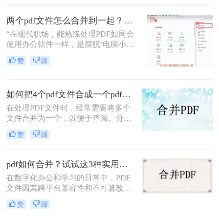
并方法。
两个pdf文件怎么合并到一起？3分钟教会你5种专业方法，最后一招绝了！
“在现代职场，能熟练处理PDF如同会
使用办公软件一样，是摆脱‘电脑小
白’标签、提升个人效率的隐形核心竞
赞
踩
争力。”——小编“领导刚把项目合同
的补充条款发过来，是另一个PDF，
怎么合并到主文件里啊？在线等，挺
如何把4个pdf文件合成一个pdf？这3种合成方法请务必学会！
急的！”这样的场景，你是否熟悉？
在处理PDF文件时，经常需要将多个
文件合并为一个，以便于查阅、分享
或存储。那么如何把4个pdf文件合成
赞
踩
一个pdf呢？本文将介绍三种将4个
PDF文件合成一个PDF的高效方法。
pdf如何合并？试试这3种实用合并方法！
在数字化办公和学习的日常中，PDF
文件因其跨平台兼容性和不可篡改性
而广受欢迎。然而，当需要处理多个
赞
踩
PDF文件时，将它们合并成一个文件
往往能带来诸多便利。那么pdf如何合