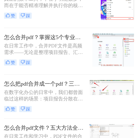
而在于能否精准理解并执行你的核心
意图。“小编，快帮帮我！明早汇报
赞
踩
用的方案，十几份PDF还散着，甲方
爸爸要一个合并文件，我快急疯
了！”深夜十一点，收到粉丝小陈的
怎么合并pdf？掌握这5个专业方法，效率提升300%！
紧急求助。
在日常工作中，合并PDF文件是高频
需求——无论是整理项目报告、汇总
客户资料，还是准备学术论文。但许
赞
踩
多人仍在用低效、有风险的方法处理
这一问题。那么怎么合并pdf呢？作为
一名深耕办公软件测评多年的博主，
怎么把pdf合并成一个pdf？三招教你高效整合关键信息！
我今天为你带来一份系统、专业的
PDF合并指南，助你告别效率低下与
在数字化办公的日常中，我们都曾面
安全隐患。
临过这样的场景：项目报告分散在多
个PDF里，学术论文章节各自独立，
赞
踩
或是一堆扫描合同需要整合。PDF合
并这个看似简单的操作，实则直接影
响着我们的信息处理效率与专业形
怎么合并pdf文件？五大方法全解析！
象。那么怎么把pdf合并成一个pdf
在日常工作和学习中，PDF文件的合
呢？今天，作为一名深耕办公软件领