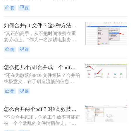
琐、格式错乱、隐私泄露踩坑。其实
赞
踩
选对方法，1 分钟就能搞定多文件合
并，还能精准保留原始格式。
如何合并pdf文件？这3种方法让你效率翻倍！
“真正的高手，从不把时间浪费在重
复劳动上。”作为一名深耕电脑办公
软件测评多年的博主，我深知PDF文
赞
踩
件处理是每个职场人和内容创作者的
日常刚需。信息提取不精准、操作繁
琐、安全隐患——这些痛点几乎每天
怎么把几个pdf合并成一个pdf文件？合并文件的四大高效秘籍，总有一款适合你！
都在消耗我们的时间和耐心。
“还在为散落的PDF文件烦恼？合并的
终极意义，在于创造流畅的信息
流。”身为一名深耕电脑办公软件测
赞
踩
评多年的博主，我深知高效处理文档
是职场人士和内容创作者的核心痛
点。面对数十份零散的PDF——可能
怎么合并两个pdf？3招高效技巧，让你告别杂乱文档！
是项目报告的不同章节、分散的合同
“不会合并PDF，你的工作效率可能正
附件，或是零散的参考资料
被一个个散乱的文件悄悄偷走。”作
为一名从事电脑办公软件测评多年的