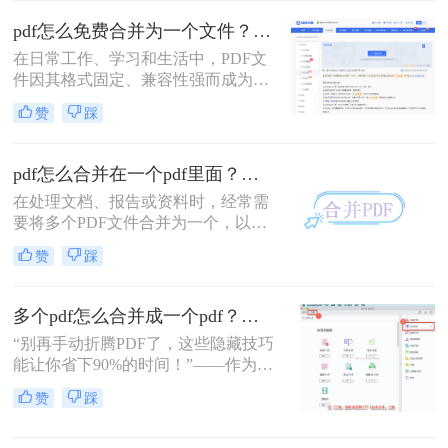
并呢？本文将介绍三种合并PDF文件
pdf怎么免费合并为一个文件？五种免费合并方法详解！
的方法。
在日常工作、学习和生活中，PDF文
件因其格式固定、兼容性强而成为文
档交换的主流格式。然而，我们经常
赞
踩
遇到需要将多个PDF文件合并为一个
的情况，比如整理报告、汇总资料或
提交组合文档。虽然市面上有众多付
pdf怎么合并在一个pdf里面？这二种合并方法了解下！
费软件提供PDF编辑功能，但免费方
在处理文档、报告或资料时，经常需
案同样能高效完成任务。那么pdf怎么
要将多个PDF文件合并为一个，以便
免费合并为一个文件呢？本文将系统
于查阅和管理。那么pdf怎么合并在一
介绍五种免费合并PDF文件的方法，
赞
踩
个pdf里面呢？本文将介绍两种将多个
涵盖在线工具、桌面软件、命令行及
PDF合并为一个的方法。
移动应用，助您轻松应对各类合并需
求。
多个pdf怎么合并成一个pdf？小编亲测高效方法大公开！
“别再手动折腾PDF了，这些隐藏技巧
能让你省下90%的时间！”——作为从
事电脑办公软件测评多年的博主，小
赞
踩
编经常收到读者关于PDF合并的求
助。今天，我就结合多年经验，分享