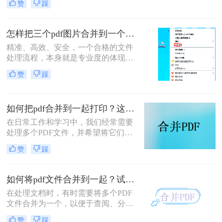
赞
踩
博主，小编经常被粉丝问到：“怎么
合并两个pdf？”这看似简单的操作，
背后却藏着效率的巨大分水岭。职场
怎样把三个pdf图片合并到一个文件？三招搞定，职场效率飙升秘籍！
办公人群和自媒体创作者们，常常陷
精准、高效、安全，一个合格的文件
入信息碎片化、操作繁琐和安全隐忧
处理流程，本身就是专业度的体现。
的困境。
在信息爆炸的职场，我们每天都要与
赞
踩
海量文档打交道。你是否也经常遇到
这样的场景：客户发来三张重要的产
品示意图PDF、三页独立的合同附件
如何把pdf合并到一起打印？这4种合并方法了解一下！
PDF，或是三份散乱的报告图表
PDF，急需你整理成一个规整的文件
在日常工作和学习中，我们经常需要
进行提交或归档？
处理多个PDF文件，并希望将它们合
并成一个文件进行打印，以便于管理
赞
踩
和节省纸张。那么如何把pdf合并到一
起打印呢？以下是几种常用的方法来
合并PDF文件并打印，每种方法都附
如何将pdf文件合并到一起？试试这二个合并方法！
有简介。
在处理文档时，有时需要将多个PDF
文件合并为一个，以便于查阅、分享
或存储。那么如何将pdf文件合并到一
赞
踩