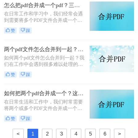
怎么把pdf合并成一个pdf？三种方法教你快速合并pdf！
在日常工作和学习中，我们经常会遇
到需要将多个PDF文件合并成一个文
件的需求。无论是为了整理资料、简
赞
踩
化分享流程，还是为了更方便地阅读
和管理，PDF合并都是一个非常实用
的功能。那么怎么把pdf合并成一个
两个pdf文件怎么合并到一起？大家来试试这3种方法吧！
pdf呢？以下将详细介绍几种常用的
如何两个pdf文件怎么合并到一起？我
PDF合并方法，帮助您轻松实现这一
们在工作中会遇到很多难以处理的文
目标。
件，比如PDF文件，特别是多个PDF
赞
踩
文件合并成一个PDF文件。事实上，
大多数人不知道如何合并，盲目地在
互联网上找到相关的方法。最后，我
如何把两个pdf合并成一个？这4种合并方法很好用！
们不能达到我们理想的预期。让我们
在日常生活和工作中，我们时常需要
来看看pdf合并的方法。
将两个或多个PDF文件合并成一个，
以便于管理、查阅和分享。那么如何
赞
踩
把两个pdf合并成一个呢？本文将介绍
三种常用的PDF合并方法。
<
1
2
3
4
5
6
>