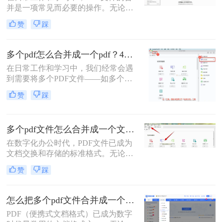
并是一项常见而必要的操作。无论是
域多年的测评博主，我将为你揭秘三
整理报告、合并多个章节的电子书，
种最高效的PDF合并方案，帮你彻底
赞
踩
还是将扫描件整合为一份完整文档，
摆脱文档管理的困扰。
PDF合并功能都显得至关重要。然
而，面对市场上琳琅满目的工具和方
多个pdf怎么合并成一个pdf？4种合并pdf方法详解！
法，许多用户往往感到困惑：哪种方
在日常工作和学习中，我们经常会遇
法最快捷？哪种最安全？怎么合并pdf
到需要将多个PDF文件——如多个章
文件=
节的电子书、一系列扫描件、不同来
赞
踩
源的报告或发票——整合为一个单一
PDF文件的需求。这不仅便于管理和
归档，也更利于阅读、分享和打印。
多个pdf文件怎么合并成一个文件？从新手到高手的完整指南！
然而，面对这一看似简单的任务，许
多用户却不知从何下手，或者使用的
在数字化办公时代，PDF文件已成为
工具不够高效、安全。
文档交换和存储的标准格式。无论是
学术研究、工作报告还是法律文件，
赞
踩
我们经常需要将多个PDF文件整合为
一个完整的文档。然而，许多人在面
对这一需求时常常感到困惑。那么多
怎么把多个pdf文件合并成一个？全面指南与详细方法解析！
个pdf文件怎么合并成一个文件呢？本
PDF（便携式文档格式）已成为数字
文将详细介绍七种常用且高效的PDF