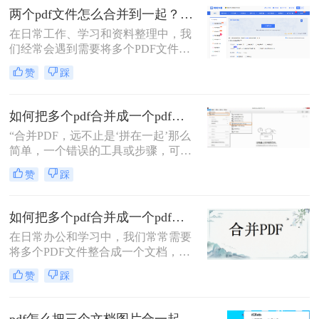
多个PDF怎么合并成一个PDF的常用
两个pdf文件怎么合并到一起？一篇涵盖所有主流方法的终极指南！
方法，帮你解决操作繁琐、安全隐忧
等核心困扰。那么多个pdf怎么合并成
在日常工作、学习和资料整理中，我
一个pdf呢？本文基于真实测试和数
们经常会遇到需要将多个PDF文件合
据，确保专业可信，助你快速掌握实
并为一个的情况。无论是整合多个章
赞
踩
用技能。
节的电子书、汇总一份报告的各个部
分，还是将扫描的图片合并为一个
PDF文档，掌握高效、可靠的PDF合
如何把多个pdf合并成一个pdf？5种高效合并方法详解！
并技能至关重要。市面上有许多工具
“合并PDF，远不止是‘拼在一起’那么
可以实现这一功能，但各有优劣。那
简单，一个错误的工具或步骤，可能
么两个pdf文件怎么合并到一起呢？本
让你精心排版的文档面目全
文将为您详细介绍四种主流且有效的
赞
踩
非。”——这是从业多年，处理过上
方法，从在线工具的便捷到专业软件
万份文档的小编最深刻的体会。
的强大，助您轻松应对各种合并需
求。
如何把多个pdf合并成一个pdf？来试试这两种高效方法！
在日常办公和学习中，我们常常需要
将多个PDF文件整合成一个文档，以
便更好地管理和分享信息。那么如何
赞
踩
把多个pdf合并成一个pdf呢？为了帮
助您更高效地完成这项任务，本文将
介绍两种简单而实用的方法来合并多