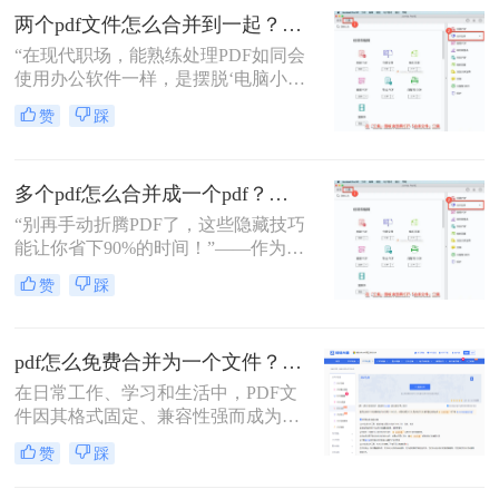
两个pdf文件怎么合并到一起？3分钟教会你5种专业方法，最后一招绝了！
“在现代职场，能熟练处理PDF如同会
使用办公软件一样，是摆脱‘电脑小
白’标签、提升个人效率的隐形核心竞
赞
踩
争力。”——小编“领导刚把项目合同
的补充条款发过来，是另一个PDF，
怎么合并到主文件里啊？在线等，挺
多个pdf怎么合并成一个pdf？小编亲测高效方法大公开！
急的！”这样的场景，你是否熟悉？
“别再手动折腾PDF了，这些隐藏技巧
能让你省下90%的时间！”——作为从
事电脑办公软件测评多年的博主，小
赞
踩
编经常收到读者关于PDF合并的求
助。今天，我就结合多年经验，分享
多个PDF怎么合并成一个PDF的常用
pdf怎么免费合并为一个文件？五种免费合并方法详解！
方法，帮你解决操作繁琐、安全隐忧
等核心困扰。那么多个pdf怎么合并成
在日常工作、学习和生活中，PDF文
一个pdf呢？本文基于真实测试和数
件因其格式固定、兼容性强而成为文
据，确保专业可信，助你快速掌握实
档交换的主流格式。然而，我们经常
赞
踩
用技能。
遇到需要将多个PDF文件合并为一个
的情况，比如整理报告、汇总资料或