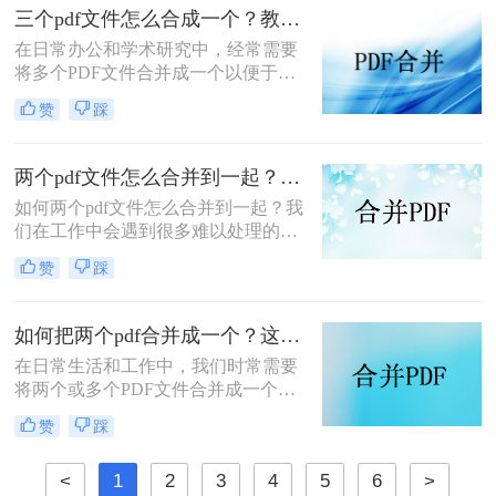
的功能。那么怎么把pdf合并成一个
三个pdf文件怎么合成一个？教你4种大家都在用方法！
pdf呢？以下将详细介绍几种常用的
在日常办公和学术研究中，经常需要
PDF合并方法，帮助您轻松实现这一
将多个PDF文件合并成一个以便于管
目标。
理和分享。那么三个pdf文件怎么合成
赞
踩
一个呢？本文将介绍四种将三个PDF
文件合成一个的实用方法。
两个pdf文件怎么合并到一起？大家来试试这3种方法吧！
如何两个pdf文件怎么合并到一起？我
们在工作中会遇到很多难以处理的文
件，比如PDF文件，特别是多个PDF
赞
踩
文件合并成一个PDF文件。事实上，
大多数人不知道如何合并，盲目地在
互联网上找到相关的方法。最后，我
如何把两个pdf合并成一个？这4种合并方法很好用！
们不能达到我们理想的预期。让我们
在日常生活和工作中，我们时常需要
来看看pdf合并的方法。
将两个或多个PDF文件合并成一个，
以便于管理、查阅和分享。那么如何
赞
踩
把两个pdf合并成一个呢？本文将介绍
三种常用的PDF合并方法。
<
1
2
3
4
5
6
>