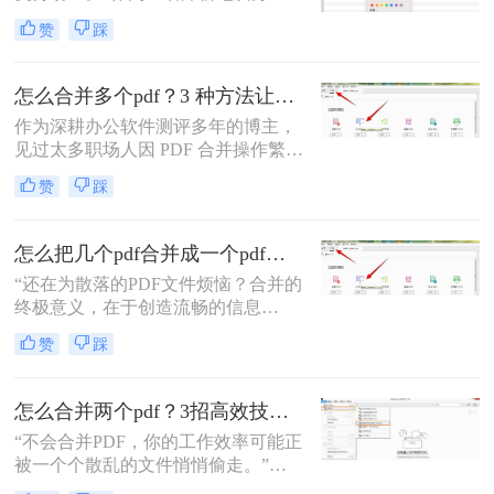
软件测评多年的博主，我深知PDF文
赞
踩
件处理是每个职场人和内容创作者的
日常刚需。信息提取不精准、操作繁
琐、安全隐患——这些痛点几乎每天
怎么合并多个pdf？3 种方法让效率翻倍”！
都在消耗我们的时间和耐心。
作为深耕办公软件测评多年的博主，
见过太多职场人因 PDF 合并操作繁
琐、格式错乱、隐私泄露踩坑。其实
赞
踩
选对方法，1 分钟就能搞定多文件合
并，还能精准保留原始格式。
怎么把几个pdf合并成一个pdf文件？合并文件的四大高效秘籍，总有一款适合你！
“还在为散落的PDF文件烦恼？合并的
终极意义，在于创造流畅的信息
流。”身为一名深耕电脑办公软件测
赞
踩
评多年的博主，我深知高效处理文档
是职场人士和内容创作者的核心痛
点。面对数十份零散的PDF——可能
怎么合并两个pdf？3招高效技巧，让你告别杂乱文档！
是项目报告的不同章节、分散的合同
“不会合并PDF，你的工作效率可能正
附件，或是零散的参考资料
被一个个散乱的文件悄悄偷走。”作
为一名从事电脑办公软件测评多年的