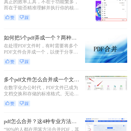
PDF合并指南，助你告别效率低下与
真正的效率工具，不在于功能繁多，
安全隐患。
而在于能否精准理解并执行你的核心
意图。“小编，快帮帮我！明早汇报
赞
踩
用的方案，十几份PDF还散着，甲方
爸爸要一个合并文件，我快急疯
了！”深夜十一点，收到粉丝小陈的
如何把5个pdf弄成一个？两种实用方法详解分享！
紧急求助。
在处理PDF文件时，有时需要将多个
PDF文件合并成一个，以便于分享、
存储或打印。那么如何把5个pdf弄成
赞
踩
一个呢？本文将介绍两种将五个PDF
文件合并成一个的方法。
多个pdf文件怎么合并成一个文件？从新手到高手的完整指南！
在数字化办公时代，PDF文件已成为
文档交换和存储的标准格式。无论是
学术研究、工作报告还是法律文件，
赞
踩
我们经常需要将多个PDF文件整合为
一个完整的文档。然而，许多人在面
对这一需求时常常感到困惑。那么多
pdf怎么合并？这4种专业方法，让你效率翻倍！
个pdf文件怎么合并成一个文件呢？本
“90%的人都在用笨方法合并PDF，其
文将详细介绍七种常用且高效的PDF