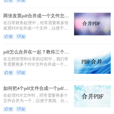
赞
踩
怎么合并到一起呢？本文将介绍三种
常用的PDF合并方法。
两张发票pdf合并成一个文件怎么弄？掌握这3种方法轻松合并！
在日常财务处理中，经常需要将多张
发票PDF合并成一个文件，以便于归
档、分享或打印。那么两张发票pdf合
赞
踩
并成一个文件怎么弄呢？本文将介绍
三种将两张发票PDF合并成一个文件
的方法。
pdf怎么合并在一起？教你三个好用办法！
在文档管理和分享的过程中，我们常
常需要将多个PDF文件合并成一个单
一的文件，以简化发送、存储或打印
赞
踩
的过程。无论是为了创建综合报告、
整合学习资料还是整理合同文档，掌
握pdf怎么合并在一起是一项非常实用
如何把4个pdf文件合成一个pdf？这3种合成方法请务必学会！
的技能。本文将介绍三种不同的PDF
在处理PDF文件时，经常需要将多个
合并方法。
文件合并为一个，以便于查阅、分享
或存储。那么如何把4个pdf文件合成
赞
踩
一个pdf呢？本文将介绍三种将4个