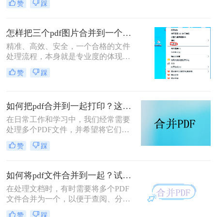
赞
踩
博主，小编经常被粉丝问到：“怎么
合并两个pdf？”这看似简单的操作，
背后却藏着效率的巨大分水岭。职场
怎样把三个pdf图片合并到一个文件？三招搞定，职场效率飙升秘籍！
办公人群和自媒体创作者们，常常陷
精准、高效、安全，一个合格的文件
入信息碎片化、操作繁琐和安全隐忧
处理流程，本身就是专业度的体现。
的困境。
在信息爆炸的职场，我们每天都要与
赞
踩
海量文档打交道。你是否也经常遇到
这样的场景：客户发来三张重要的产
品示意图PDF、三页独立的合同附件
如何把pdf合并到一起打印？这4种合并方法了解一下！
PDF，或是三份散乱的报告图表
PDF，急需你整理成一个规整的文件
在日常工作和学习中，我们经常需要
进行提交或归档？
处理多个PDF文件，并希望将它们合
并成一个文件进行打印，以便于管理
赞
踩
和节省纸张。那么如何把pdf合并到一
起打印呢？以下是几种常用的方法来
合并PDF文件并打印，每种方法都附
如何将pdf文件合并到一起？试试这二个合并方法！
有简介。
在处理文档时，有时需要将多个PDF
文件合并为一个，以便于查阅、分享
或存储。那么如何将pdf文件合并到一
赞
踩