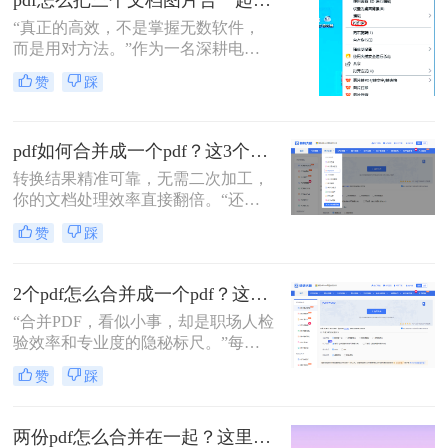
pdf怎么把三个文档图片合一起？三招搞定，最后一招在线即用无门槛！
个PDF文件。
“真正的高效，不是掌握无数软件，
而是用对方法。”作为一名深耕电脑
办公软件测评多年的博主，小编经常
赞
踩
在后台收到类似的求助：“手头有三
份扫描件或截图，都是图片型PDF，
怎么才能把它们快速、无损地合并到
pdf如何合并成一个pdf？这3个免费高效方法，职场人必须掌握！
一个PDF文件里？”
转换结果精准可靠，无需二次加工，
你的文档处理效率直接翻倍。“还在
为合并几十个PDF报告而头疼？你浪
赞
踩
费在重复操作上的时间，够你学一个
新技能了。”作为在电脑办公软件测
评领域深耕多年的小编，我见过太多
2个pdf怎么合并成一个pdf？这3个方法让你效率翻倍，安全省心！
职场朋友被基础的文档处理问题绊住
“合并PDF，看似小事，却是职场人检
手脚。那么pdf如何合并成一个pdf
验效率和专业度的隐秘标尺。”每到
呢？
月底汇总报告、项目结案需整合多方
赞
踩
资料，或是自媒体朋友整理拍摄脚本
与合同，你是否也对着电脑上零散的
PDF文档感到头疼？手动复制粘贴？
两份pdf怎么合并在一起？这里分享4个合并方法！
格式全乱。