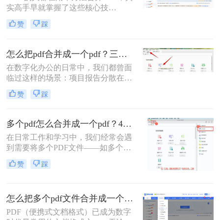
实高手早就掌握了这些核心技
合并方法，涵盖不同平台、使用场景
巧。”作为一名在电脑办公软件领域
和技术水平，助您轻松应对各种PDF
赞
踩
深耕多年的测评博主，每天都会收到
处理需求。
大量关于PDF处理的咨询。其
中，“PDF怎么合并”这个问题出现的
怎么把pdf合并成一个pdf？三招教你高效整合关键信息！
频率高居不下。这看似简单的操作，
在数字化办公的日常中，我们都曾面
却实实在在地困扰着众多职场人：报
临过这样的场景：项目报告分散在多
告整合、资料归档、方案提交……每
个PDF里，学术论文章节各自独立，
一次低效的手动处理，都在悄悄吞噬
赞
踩
或是一堆扫描合同需要整合。PDF合
你的时间与耐心。
并这个看似简单的操作，实则直接影
响着我们的信息处理效率与专业形
多个pdf怎么合并成一个pdf？4种合并pdf方法详解！
象。那么怎么把pdf合并成一个pdf
在日常工作和学习中，我们经常会遇
呢？今天，作为一名深耕办公软件领
到需要将多个PDF文件——如多个章
域多年的测评博主，我将为你揭秘三
节的电子书、一系列扫描件、不同来
种最高效的PDF合并方案，帮你彻底
赞
踩
源的报告或发票——整合为一个单一
摆脱文档管理的困扰。
PDF文件的需求。这不仅便于管理和
归档，也更利于阅读、分享和打印。
怎么把多个pdf文件合并成一个？全面指南与详细方法解析！
然而，面对这一看似简单的任务，许
多用户却不知从何下手，或者使用的
PDF（便携式文档格式）已成为数字
工具不够高效、安全。