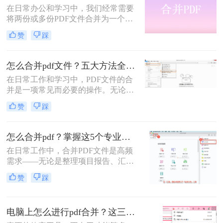
在日常办公和学习中，我们经常需要
将两份或多份PDF文件合并为一个，
以便于查阅、分享和存储。那么两份
赞
踩
pdf怎么合并在一起呢？本文将介绍四
种将两份PDF合并的高效方法，帮助
您轻松完成PDF合并任务。
怎么合并pdf文件？五大方法全解析！
在日常工作和学习中，PDF文件的合
并是一项常见而必要的操作。无论是
整理报告、合并多个章节的电子书，
赞
踩
还是将扫描件整合为一份完整文档，
PDF合并功能都显得至关重要。然
而，面对市场上琳琅满目的工具和方
怎么合并pdf？掌握这5个专业方法，效率提升300%！
法，许多用户往往感到困惑：哪种方
在日常工作中，合并PDF文件是高频
法最快捷？哪种最安全？怎么合并pdf
需求——无论是整理项目报告、汇总
文件=
客户资料，还是准备学术论文。但许
赞
踩
多人仍在用低效、有风险的方法处理
这一问题。那么怎么合并pdf呢？作为
一名深耕办公软件测评多年的博主，
电脑上怎么进行pdf合并？这三招，让你十分钟从小白变高手！
我今天为你带来一份系统、专业的