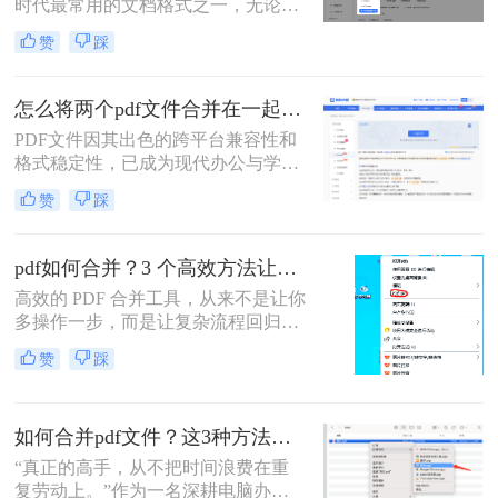
时代最常用的文档格式之一，无论是
学术论文、商务报告、电子书还是官
赞
踩
方文件，PDF都能保持原始格式在不
同设备上的一致性。然而，在日常工
作和学习中，我们常常需要将多个
怎么将两个pdf文件合并在一起？五大方法全面解析！
PDF文件合并成一个，以方便管理、
PDF文件因其出色的跨平台兼容性和
分享或打印。那么怎么把多个pdf文件
格式稳定性，已成为现代办公与学术
合并成一个呢？本文将全面解析多种
交流中不可或缺的文件格式。然而，
PDF合并方法，帮助您根据具体需求
赞
踩
当我们面对需要整合多个PDF文档的
选择最合适的解决方案。
情况时，如何高效、安全地完成合并
任务就成为了一个常见挑战。
pdf如何合并？3 个高效方法让办公效率翻倍！
高效的 PDF 合并工具，从来不是让你
多操作一步，而是让复杂流程回归简
单本质。职场中，谁没遇到过需要将
赞
踩
多个 PDF 文件合并的场景？项目报告
的分散章节、客户资料的零散文档、
自媒体素材的拆分文件，都需要快速
如何合并pdf文件？这3种方法让你效率翻倍！
整合为完整文档。
“真正的高手，从不把时间浪费在重
复劳动上。”作为一名深耕电脑办公