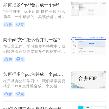
提交组合文档。虽然市面上有众多付
如何把多个pdf合并成一个pdf？5种高效合并方法详解！
费软件提供PDF编辑功能，但免费方
“合并PDF，远不止是‘拼在一起’那么
案同样能高效完成任务。那么pdf怎么
简单，一个错误的工具或步骤，可能
免费合并为一个文件呢？本文将系统
让你精心排版的文档面目全
介绍五种免费合并PDF文件的方法，
赞
踩
非。”——这是从业多年，处理过上
涵盖在线工具、桌面软件、命令行及
万份文档的小编最深刻的体会。
移动应用，助您轻松应对各类合并需
求。
两个pdf文件怎么合并到一起？一篇涵盖所有主流方法的终极指南！
在日常工作、学习和资料整理中，我
们经常会遇到需要将多个PDF文件合
并为一个的情况。无论是整合多个章
赞
踩
节的电子书、汇总一份报告的各个部
分，还是将扫描的图片合并为一个
PDF文档，掌握高效、可靠的PDF合
如何把多个pdf合并成一个pdf？来试试这两种高效方法！
并技能至关重要。市面上有许多工具
在日常办公和学习中，我们常常需要
可以实现这一功能，但各有优劣。那
将多个PDF文件整合成一个文档，以
么两个pdf文件怎么合并到一起呢？本
便更好地管理和分享信息。那么如何
文将为您详细介绍四种主流且有效的
赞
踩
把多个pdf合并成一个pdf呢？为了帮
方法，从在线工具的便捷到专业软件
助您更高效地完成这项任务，本文将
的强大，助您轻松应对各种合并需
介绍两种简单而实用的方法来合并多
求。