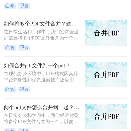
而广受欢迎。然而，当需要处理多个
赞
踩
PDF文件时，将它们合并成一个文件
往往能带来诸多便利。那么怎么合并
两个PDF文件呢？本文将介绍三种合
如何将多个PDF文件合并？这两个高效方法帮你解决！
并PDF文件的方法。
在日常生活和工作中，我们经常会遇
到需要将多个PDF文件合并为一个的
情况，以便于查阅、分享或存档。那
赞
踩
么如何将多个PDF文件合并呢？本文
将介绍两种常用的PDF合并方法。
如何合并pdf文件到一个pdf？分享三种不同的方法来帮助您轻松合并！
在现代办公环境中，PDF格式因其跨
平台兼容性和保真度而被广泛应用于
文档管理和分享。然而，当需要整合
赞
踩
多个PDF文件时，找到一种简单且有
效的解决方案变得尤为重要。那么如
何合并pdf文件到一个pdf呢？本文将
两个pdf文件怎么合并到一起？这三种合并方法超实用！
介绍三种不同的方法来帮助您轻松地
在日常办公和学习中，我们经常需要
将多个PDF文件合并成一个PDF文
将多个PDF文件合并为一个，以便于
件。
阅读、分享或存档。那么两个pdf文件