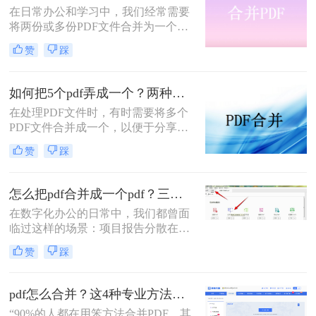
在日常办公和学习中，我们经常需要
手脚。那么pdf如何合并成一个pdf
将两份或多份PDF文件合并为一个，
呢？
以便于查阅、分享和存储。那么两份
赞
踩
pdf怎么合并在一起呢？本文将介绍四
种将两份PDF合并的高效方法，帮助
您轻松完成PDF合并任务。
如何把5个pdf弄成一个？两种实用方法详解分享！
在处理PDF文件时，有时需要将多个
PDF文件合并成一个，以便于分享、
存储或打印。那么如何把5个pdf弄成
赞
踩
一个呢？本文将介绍两种将五个PDF
文件合并成一个的方法。
怎么把pdf合并成一个pdf？三招教你高效整合关键信息！
在数字化办公的日常中，我们都曾面
临过这样的场景：项目报告分散在多
个PDF里，学术论文章节各自独立，
赞
踩
或是一堆扫描合同需要整合。PDF合
并这个看似简单的操作，实则直接影
响着我们的信息处理效率与专业形
pdf怎么合并？这4种专业方法，让你效率翻倍！
象。那么怎么把pdf合并成一个pdf
“90%的人都在用笨方法合并PDF，其