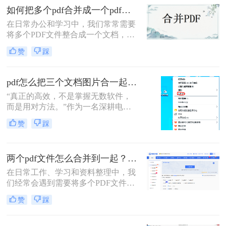
怎么合并到主文件里啊？在线等，挺
如何把多个pdf合并成一个pdf？来试试这两种高效方法！
急的！”这样的场景，你是否熟悉？
在日常办公和学习中，我们常常需要
将多个PDF文件整合成一个文档，以
便更好地管理和分享信息。那么如何
赞
踩
把多个pdf合并成一个pdf呢？为了帮
助您更高效地完成这项任务，本文将
介绍两种简单而实用的方法来合并多
pdf怎么把三个文档图片合一起？三招搞定，最后一招在线即用无门槛！
个PDF文件。
“真正的高效，不是掌握无数软件，
而是用对方法。”作为一名深耕电脑
办公软件测评多年的博主，小编经常
赞
踩
在后台收到类似的求助：“手头有三
份扫描件或截图，都是图片型PDF，
怎么才能把它们快速、无损地合并到
两个pdf文件怎么合并到一起？一篇涵盖所有主流方法的终极指南！
一个PDF文件里？”
在日常工作、学习和资料整理中，我
们经常会遇到需要将多个PDF文件合
并为一个的情况。无论是整合多个章
赞
踩
节的电子书、汇总一份报告的各个部
分，还是将扫描的图片合并为一个
PDF文档，掌握高效、可靠的PDF合