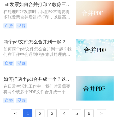
的功能。那么怎么把pdf合并成一个
pdf发票如何合并打印？教你三种简单合并方法！
pdf呢？以下将详细介绍几种常用的
在处理PDF发票时，我们经常需要将
PDF合并方法，帮助您轻松实现这一
多张发票合并后进行打印，以提高工
目标。
作效率和节省纸张。那么PDF发票如
赞
踩
何合并打印呢？以下将介绍三种合并
PDF发票并进行打印的方法，帮助你
轻松应对这一需求。
两个pdf文件怎么合并到一起？大家来试试这3种方法吧！
如何两个pdf文件怎么合并到一起？我
们在工作中会遇到很多难以处理的文
件，比如PDF文件，特别是多个PDF
赞
踩
文件合并成一个PDF文件。事实上，
大多数人不知道如何合并，盲目地在
互联网上找到相关的方法。最后，我
如何把两个pdf合并成一个？这4种合并方法很好用！
们不能达到我们理想的预期。让我们
在日常生活和工作中，我们时常需要
来看看pdf合并的方法。
将两个或多个PDF文件合并成一个，
以便于管理、查阅和分享。那么如何
赞
踩
把两个pdf合并成一个呢？本文将介绍
三种常用的PDF合并方法。
<
1
2
3
4
5
6
>