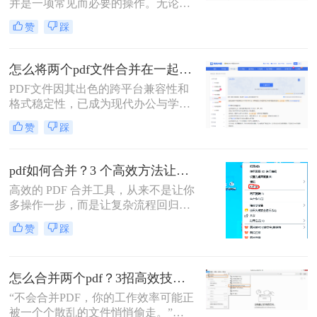
并是一项常见而必要的操作。无论是
合并成一个呢？本文将全面解析多种
整理报告、合并多个章节的电子书，
PDF合并方法，帮助您根据具体需求
赞
踩
还是将扫描件整合为一份完整文档，
选择最合适的解决方案。
PDF合并功能都显得至关重要。然
而，面对市场上琳琅满目的工具和方
怎么将两个pdf文件合并在一起？五大方法全面解析！
法，许多用户往往感到困惑：哪种方
PDF文件因其出色的跨平台兼容性和
法最快捷？哪种最安全？怎么合并pdf
格式稳定性，已成为现代办公与学术
文件=
交流中不可或缺的文件格式。然而，
赞
踩
当我们面对需要整合多个PDF文档的
情况时，如何高效、安全地完成合并
任务就成为了一个常见挑战。
pdf如何合并？3 个高效方法让办公效率翻倍！
高效的 PDF 合并工具，从来不是让你
多操作一步，而是让复杂流程回归简
单本质。职场中，谁没遇到过需要将
赞
踩
多个 PDF 文件合并的场景？项目报告
的分散章节、客户资料的零散文档、
自媒体素材的拆分文件，都需要快速
怎么合并两个pdf？3招高效技巧，让你告别杂乱文档！
整合为完整文档。
“不会合并PDF，你的工作效率可能正
被一个个散乱的文件悄悄偷走。”作