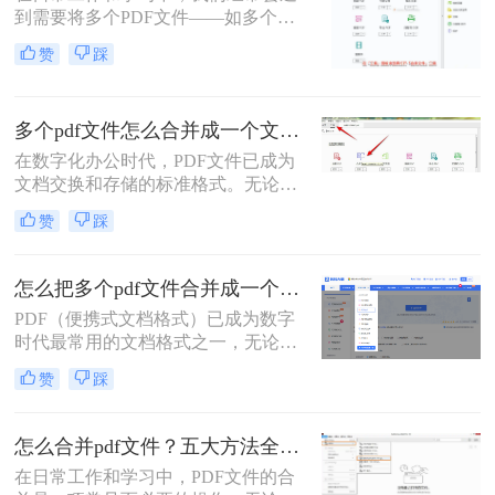
安全隐患。
到需要将多个PDF文件——如多个章
节的电子书、一系列扫描件、不同来
赞
踩
源的报告或发票——整合为一个单一
PDF文件的需求。这不仅便于管理和
归档，也更利于阅读、分享和打印。
多个pdf文件怎么合并成一个文件？从新手到高手的完整指南！
然而，面对这一看似简单的任务，许
多用户却不知从何下手，或者使用的
在数字化办公时代，PDF文件已成为
工具不够高效、安全。
文档交换和存储的标准格式。无论是
学术研究、工作报告还是法律文件，
赞
踩
我们经常需要将多个PDF文件整合为
一个完整的文档。然而，许多人在面
对这一需求时常常感到困惑。那么多
怎么把多个pdf文件合并成一个？全面指南与详细方法解析！
个pdf文件怎么合并成一个文件呢？本
PDF（便携式文档格式）已成为数字
文将详细介绍七种常用且高效的PDF
时代最常用的文档格式之一，无论是
合并方法，涵盖不同平台、使用场景
学术论文、商务报告、电子书还是官
和技术水平，助您轻松应对各种PDF
赞
踩
方文件，PDF都能保持原始格式在不
处理需求。
同设备上的一致性。然而，在日常工
作和学习中，我们常常需要将多个
怎么合并pdf文件？五大方法全解析！
PDF文件合并成一个，以方便管理、
在日常工作和学习中，PDF文件的合
分享或打印。那么怎么把多个pdf文件