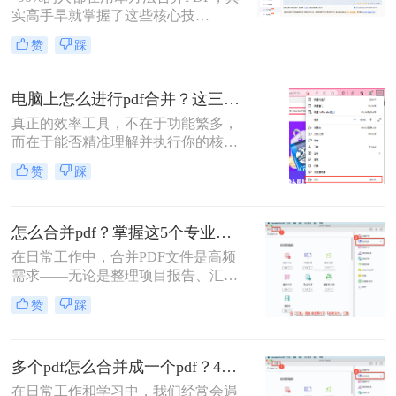
呢？今天，作为一名深耕办公软件领
实高手早就掌握了这些核心技
域多年的测评博主，我将为你揭秘三
巧。”作为一名在电脑办公软件领域
种最高效的PDF合并方案，帮你彻底
赞
踩
深耕多年的测评博主，每天都会收到
摆脱文档管理的困扰。
大量关于PDF处理的咨询。其
中，“PDF怎么合并”这个问题出现的
电脑上怎么进行pdf合并？这三招，让你十分钟从小白变高手！
频率高居不下。这看似简单的操作，
真正的效率工具，不在于功能繁多，
却实实在在地困扰着众多职场人：报
而在于能否精准理解并执行你的核心
告整合、资料归档、方案提交……每
意图。“小编，快帮帮我！明早汇报
一次低效的手动处理，都在悄悄吞噬
赞
踩
用的方案，十几份PDF还散着，甲方
你的时间与耐心。
爸爸要一个合并文件，我快急疯
了！”深夜十一点，收到粉丝小陈的
怎么合并pdf？掌握这5个专业方法，效率提升300%！
紧急求助。
在日常工作中，合并PDF文件是高频
需求——无论是整理项目报告、汇总
客户资料，还是准备学术论文。但许
赞
踩
多人仍在用低效、有风险的方法处理
这一问题。那么怎么合并pdf呢？作为
一名深耕办公软件测评多年的博主，
多个pdf怎么合并成一个pdf？4种合并pdf方法详解！
我今天为你带来一份系统、专业的
PDF合并指南，助你告别效率低下与
在日常工作和学习中，我们经常会遇