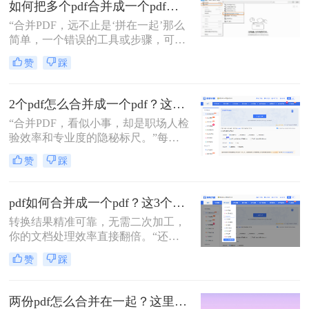
如何把多个pdf合并成一个pdf？5种高效合并方法详解！
并技能至关重要。市面上有许多工具
“合并PDF，远不止是‘拼在一起’那么
可以实现这一功能，但各有优劣。那
简单，一个错误的工具或步骤，可能
么两个pdf文件怎么合并到一起呢？本
让你精心排版的文档面目全
文将为您详细介绍四种主流且有效的
赞
踩
非。”——这是从业多年，处理过上
方法，从在线工具的便捷到专业软件
万份文档的小编最深刻的体会。
的强大，助您轻松应对各种合并需
求。
2个pdf怎么合并成一个pdf？这3个方法让你效率翻倍，安全省心！
“合并PDF，看似小事，却是职场人检
验效率和专业度的隐秘标尺。”每到
月底汇总报告、项目结案需整合多方
赞
踩
资料，或是自媒体朋友整理拍摄脚本
与合同，你是否也对着电脑上零散的
PDF文档感到头疼？手动复制粘贴？
pdf如何合并成一个pdf？这3个免费高效方法，职场人必须掌握！
格式全乱。
转换结果精准可靠，无需二次加工，
你的文档处理效率直接翻倍。“还在
为合并几十个PDF报告而头疼？你浪
赞
踩
费在重复操作上的时间，够你学一个
新技能了。”作为在电脑办公软件测
评领域深耕多年的小编，我见过太多
两份pdf怎么合并在一起？这里分享4个合并方法！
职场朋友被基础的文档处理问题绊住