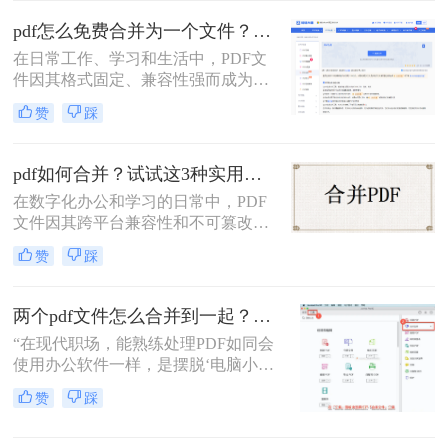
多个PDF怎么合并成一个PDF的常用
pdf怎么免费合并为一个文件？五种免费合并方法详解！
方法，帮你解决操作繁琐、安全隐忧
等核心困扰。那么多个pdf怎么合并成
在日常工作、学习和生活中，PDF文
一个pdf呢？本文基于真实测试和数
件因其格式固定、兼容性强而成为文
据，确保专业可信，助你快速掌握实
档交换的主流格式。然而，我们经常
赞
踩
用技能。
遇到需要将多个PDF文件合并为一个
的情况，比如整理报告、汇总资料或
提交组合文档。虽然市面上有众多付
pdf如何合并？试试这3种实用合并方法！
费软件提供PDF编辑功能，但免费方
在数字化办公和学习的日常中，PDF
案同样能高效完成任务。那么pdf怎么
文件因其跨平台兼容性和不可篡改性
免费合并为一个文件呢？本文将系统
而广受欢迎。然而，当需要处理多个
介绍五种免费合并PDF文件的方法，
赞
踩
PDF文件时，将它们合并成一个文件
涵盖在线工具、桌面软件、命令行及
往往能带来诸多便利。那么pdf如何合
移动应用，助您轻松应对各类合并需
并呢？本文将介绍三种合并PDF文件
求。
两个pdf文件怎么合并到一起？3分钟教会你5种专业方法，最后一招绝了！
的方法。
“在现代职场，能熟练处理PDF如同会
使用办公软件一样，是摆脱‘电脑小
白’标签、提升个人效率的隐形核心竞
赞
踩
争力。”——小编“领导刚把项目合同
的补充条款发过来，是另一个PDF，