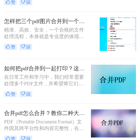
赞
踩
件处理是每个职场人和内容创作者的
日常刚需。信息提取不精准、操作繁
琐、安全隐患——这些痛点几乎每天
怎样把三个pdf图片合并到一个文件？三招搞定，职场效率飙升秘籍！
都在消耗我们的时间和耐心。
精准、高效、安全，一个合格的文件
处理流程，本身就是专业度的体现。
在信息爆炸的职场，我们每天都要与
赞
踩
海量文档打交道。你是否也经常遇到
这样的场景：客户发来三张重要的产
品示意图PDF、三页独立的合同附件
如何把pdf合并到一起打印？这4种合并方法了解一下！
PDF，或是三份散乱的报告图表
PDF，急需你整理成一个规整的文件
在日常工作和学习中，我们经常需要
进行提交或归档？
处理多个PDF文件，并希望将它们合
并成一个文件进行打印，以便于管理
赞
踩
和节省纸张。那么如何把pdf合并到一
起打印呢？以下是几种常用的方法来
合并PDF文件并打印，每种方法都附
合并pdf怎么合并？教你二种大家都在用的合并方法！
有简介。
PDF（Portable Document Format）文
件因其跨平台性和内容完整性，在日
常办公和学习中得到了广泛应用。有
赞
踩