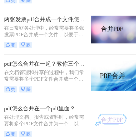
赞
踩
多个PDF文件时，找到一种简单且有
效的解决方案变得尤为重要。那么如
何合并pdf文件到一个pdf呢？本文将
两张发票pdf合并成一个文件怎么弄？掌握这3种方法轻松合并！
介绍三种不同的方法来帮助您轻松地
在日常财务处理中，经常需要将多张
将多个PDF文件合并成一个PDF文
发票PDF合并成一个文件，以便于归
件。
档、分享或打印。那么两张发票pdf合
赞
踩
并成一个文件怎么弄呢？本文将介绍
三种将两张发票PDF合并成一个文件
的方法。
pdf怎么合并在一起？教你三个好用办法！
在文档管理和分享的过程中，我们常
常需要将多个PDF文件合并成一个单
一的文件，以简化发送、存储或打印
赞
踩
的过程。无论是为了创建综合报告、
整合学习资料还是整理合同文档，掌
握pdf怎么合并在一起是一项非常实用
pdf怎么合并在一个pdf里面？这二种合并方法了解下！
的技能。本文将介绍三种不同的PDF
在处理文档、报告或资料时，经常需
合并方法。
要将多个PDF文件合并为一个，以便
于查阅和管理。那么pdf怎么合并在一
赞
踩
个pdf里面呢？本文将介绍两种将多个