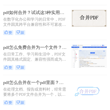
助。今天，我就结合多年经验，分享
多个PDF怎么合并成一个PDF的常用
pdf如何合并？试试这3种实用合并方法！
方法，帮你解决操作繁琐、安全隐忧
等核心困扰。那么多个pdf怎么合并成
在数字化办公和学习的日常中，PDF
一个pdf呢？本文基于真实测试和数
文件因其跨平台兼容性和不可篡改性
据，确保专业可信，助你快速掌握实
而广受欢迎。然而，当需要处理多个
赞
踩
用技能。
PDF文件时，将它们合并成一个文件
往往能带来诸多便利。那么pdf如何合
并呢？本文将介绍三种合并PDF文件
pdf怎么免费合并为一个文件？五种免费合并方法详解！
的方法。
在日常工作、学习和生活中，PDF文
件因其格式固定、兼容性强而成为文
档交换的主流格式。然而，我们经常
赞
踩
遇到需要将多个PDF文件合并为一个
的情况，比如整理报告、汇总资料或
提交组合文档。虽然市面上有众多付
pdf怎么合并在一个pdf里面？这二种合并方法了解下！
费软件提供PDF编辑功能，但免费方
在处理文档、报告或资料时，经常需
案同样能高效完成任务。那么pdf怎么
要将多个PDF文件合并为一个，以便
免费合并为一个文件呢？本文将系统
于查阅和管理。那么pdf怎么合并在一
介绍五种免费合并PDF文件的方法，
赞
踩
个pdf里面呢？本文将介绍两种将多个
涵盖在线工具、桌面软件、命令行及
PDF合并为一个的方法。