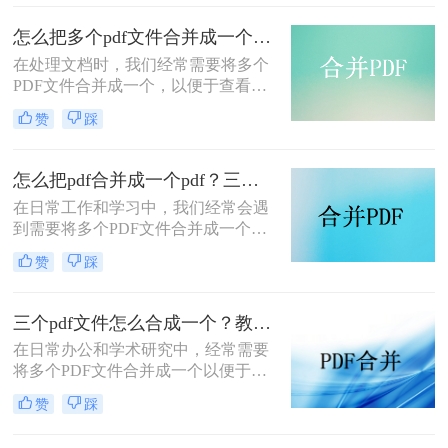
种将多个PDF文件合并成一个的方
法，帮助您轻松完成PDF文件的合并
怎么把多个pdf文件合并成一个？试试看这二种转换方式！
任务。
在处理文档时，我们经常需要将多个
PDF文件合并成一个，以便于查看、
传输和存档。那么怎么把多个pdf文件
赞
踩
合并成一个呢？本文将介绍两种常用
的PDF合并方法，帮助您高效地完成
PDF合并任务。
怎么把pdf合并成一个pdf？三种方法教你快速合并pdf！
在日常工作和学习中，我们经常会遇
到需要将多个PDF文件合并成一个文
件的需求。无论是为了整理资料、简
赞
踩
化分享流程，还是为了更方便地阅读
和管理，PDF合并都是一个非常实用
的功能。那么怎么把pdf合并成一个
三个pdf文件怎么合成一个？教你4种大家都在用方法！
pdf呢？以下将详细介绍几种常用的
在日常办公和学术研究中，经常需要
PDF合并方法，帮助您轻松实现这一
将多个PDF文件合并成一个以便于管
目标。
理和分享。那么三个pdf文件怎么合成
赞
踩
一个呢？本文将介绍四种将三个PDF
文件合成一个的实用方法。