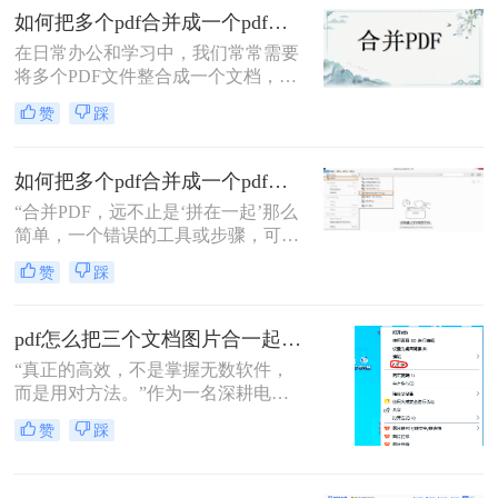
怎么合并到主文件里啊？在线等，挺
如何把多个pdf合并成一个pdf？来试试这两种高效方法！
急的！”这样的场景，你是否熟悉？
在日常办公和学习中，我们常常需要
将多个PDF文件整合成一个文档，以
便更好地管理和分享信息。那么如何
赞
踩
把多个pdf合并成一个pdf呢？为了帮
助您更高效地完成这项任务，本文将
介绍两种简单而实用的方法来合并多
如何把多个pdf合并成一个pdf？5种高效合并方法详解！
个PDF文件。
“合并PDF，远不止是‘拼在一起’那么
简单，一个错误的工具或步骤，可能
让你精心排版的文档面目全
赞
踩
非。”——这是从业多年，处理过上
万份文档的小编最深刻的体会。
pdf怎么把三个文档图片合一起？三招搞定，最后一招在线即用无门槛！
“真正的高效，不是掌握无数软件，
而是用对方法。”作为一名深耕电脑
办公软件测评多年的博主，小编经常
赞
踩
在后台收到类似的求助：“手头有三
份扫描件或截图，都是图片型PDF，
怎么才能把它们快速、无损地合并到