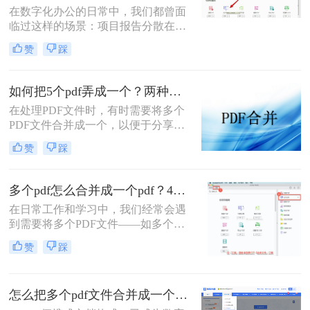
在数字化办公的日常中，我们都曾面
手脚。那么pdf如何合并成一个pdf
临过这样的场景：项目报告分散在多
呢？
个PDF里，学术论文章节各自独立，
赞
踩
或是一堆扫描合同需要整合。PDF合
并这个看似简单的操作，实则直接影
响着我们的信息处理效率与专业形
如何把5个pdf弄成一个？两种实用方法详解分享！
象。那么怎么把pdf合并成一个pdf
在处理PDF文件时，有时需要将多个
呢？今天，作为一名深耕办公软件领
PDF文件合并成一个，以便于分享、
域多年的测评博主，我将为你揭秘三
存储或打印。那么如何把5个pdf弄成
种最高效的PDF合并方案，帮你彻底
赞
踩
一个呢？本文将介绍两种将五个PDF
摆脱文档管理的困扰。
文件合并成一个的方法。
多个pdf怎么合并成一个pdf？4种合并pdf方法详解！
在日常工作和学习中，我们经常会遇
到需要将多个PDF文件——如多个章
节的电子书、一系列扫描件、不同来
赞
踩
源的报告或发票——整合为一个单一
PDF文件的需求。这不仅便于管理和
归档，也更利于阅读、分享和打印。
怎么把多个pdf文件合并成一个？全面指南与详细方法解析！
然而，面对这一看似简单的任务，许