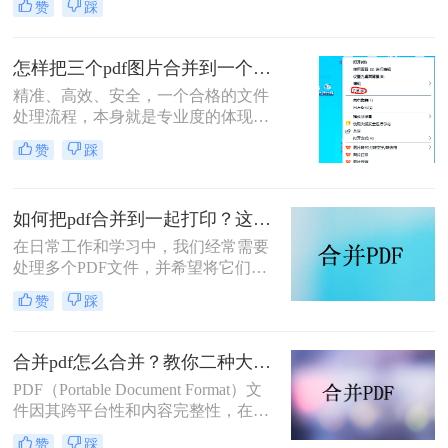
赞
踩
件处理是每个职场人和内容创作者的
日常刚需。信息提取不精准、操作繁
琐、安全隐患——这些痛点几乎每天
怎样把三个pdf图片合并到一个文件？三招搞定，职场效率飙升秘籍！
都在消耗我们的时间和耐心。
精准、高效、安全，一个合格的文件
处理流程，本身就是专业度的体现。
在信息爆炸的职场，我们每天都要与
赞
踩
海量文档打交道。你是否也经常遇到
这样的场景：客户发来三张重要的产
品示意图PDF、三页独立的合同附件
如何把pdf合并到一起打印？这4种合并方法了解一下！
PDF，或是三份散乱的报告图表
PDF，急需你整理成一个规整的文件
在日常工作和学习中，我们经常需要
进行提交或归档？
处理多个PDF文件，并希望将它们合
并成一个文件进行打印，以便于管理
赞
踩
和节省纸张。那么如何把pdf合并到一
起打印呢？以下是几种常用的方法来
合并PDF文件并打印，每种方法都附
合并pdf怎么合并？教你二种大家都在用的合并方法！
有简介。
PDF（Portable Document Format）文
件因其跨平台性和内容完整性，在日
常办公和学习中得到了广泛应用。有
赞
踩