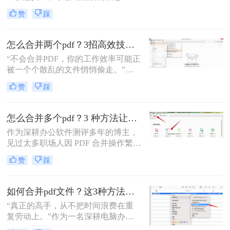
流。”身为一名深耕电脑办公软件测
赞
踩
评多年的博主，我深知高效处理文档
是职场人士和内容创作者的核心痛
点。面对数十份零散的PDF——可能
怎么合并两个pdf？3招高效技巧，让你告别杂乱文档！
是项目报告的不同章节、分散的合同
“不会合并PDF，你的工作效率可能正
附件，或是零散的参考资料
被一个个散乱的文件悄悄偷走。”作
为一名从事电脑办公软件测评多年的
赞
踩
博主，小编经常被粉丝问到：“怎么
合并两个pdf？”这看似简单的操作，
背后却藏着效率的巨大分水岭。职场
怎么合并多个pdf？3 种方法让效率翻倍”！
办公人群和自媒体创作者们，常常陷
作为深耕办公软件测评多年的博主，
入信息碎片化、操作繁琐和安全隐忧
见过太多职场人因 PDF 合并操作繁
的困境。
琐、格式错乱、隐私泄露踩坑。其实
赞
踩
选对方法，1 分钟就能搞定多文件合
并，还能精准保留原始格式。
如何合并pdf文件？这3种方法让你效率翻倍！
“真正的高手，从不把时间浪费在重
复劳动上。”作为一名深耕电脑办公
软件测评多年的博主，我深知PDF文