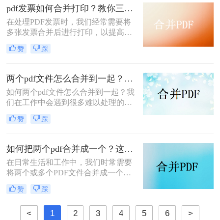
pdf发票如何合并打印？教你三种简单合并方法！
在处理PDF发票时，我们经常需要将
多张发票合并后进行打印，以提高工
作效率和节省纸张。那么PDF发票如
赞
踩
何合并打印呢？以下将介绍三种合并
PDF发票并进行打印的方法，帮助你
轻松应对这一需求。
两个pdf文件怎么合并到一起？大家来试试这3种方法吧！
如何两个pdf文件怎么合并到一起？我
们在工作中会遇到很多难以处理的文
件，比如PDF文件，特别是多个PDF
赞
踩
文件合并成一个PDF文件。事实上，
大多数人不知道如何合并，盲目地在
互联网上找到相关的方法。最后，我
如何把两个pdf合并成一个？这4种合并方法很好用！
们不能达到我们理想的预期。让我们
在日常生活和工作中，我们时常需要
来看看pdf合并的方法。
将两个或多个PDF文件合并成一个，
以便于管理、查阅和分享。那么如何
赞
踩
把两个pdf合并成一个呢？本文将介绍
三种常用的PDF合并方法。
<
1
2
3
4
5
6
>