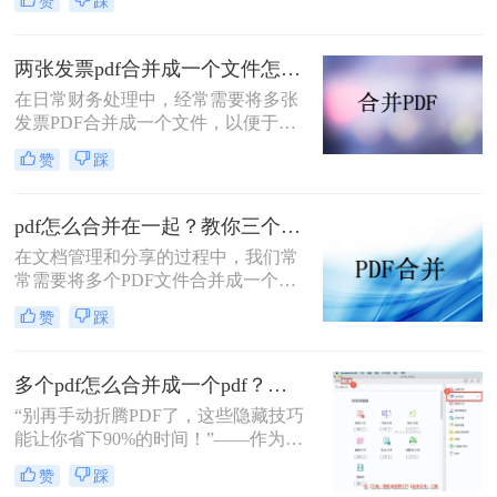
赞
踩
多个PDF文件时，找到一种简单且有
效的解决方案变得尤为重要。那么如
何合并pdf文件到一个pdf呢？本文将
两张发票pdf合并成一个文件怎么弄？掌握这3种方法轻松合并！
介绍三种不同的方法来帮助您轻松地
在日常财务处理中，经常需要将多张
将多个PDF文件合并成一个PDF文
发票PDF合并成一个文件，以便于归
件。
档、分享或打印。那么两张发票pdf合
赞
踩
并成一个文件怎么弄呢？本文将介绍
三种将两张发票PDF合并成一个文件
的方法。
pdf怎么合并在一起？教你三个好用办法！
在文档管理和分享的过程中，我们常
常需要将多个PDF文件合并成一个单
一的文件，以简化发送、存储或打印
赞
踩
的过程。无论是为了创建综合报告、
整合学习资料还是整理合同文档，掌
握pdf怎么合并在一起是一项非常实用
多个pdf怎么合并成一个pdf？小编亲测高效方法大公开！
的技能。本文将介绍三种不同的PDF
“别再手动折腾PDF了，这些隐藏技巧
合并方法。
能让你省下90%的时间！”——作为从
事电脑办公软件测评多年的博主，小
赞
踩
编经常收到读者关于PDF合并的求