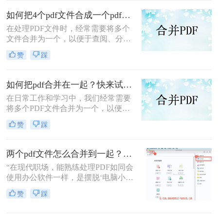
移动应用，助您轻松应对各类合并需
求。
如何把4个pdf文件合成一个pdf？这3种合成方法请务必学会！
在处理PDF文件时，经常需要将多个
文件合并为一个，以便于查阅、分享
或存储。那么如何把4个pdf文件合成
赞
踩
一个pdf呢？本文将介绍三种将4个
PDF文件合成一个PDF的高效方法。
如何把pdf合并在一起？快来试试这3种合并方法！
在日常工作和学习中，我们经常需要
将多个PDF文件合并为一个，以便于
查阅和分享。那么如何把pdf合并在一
赞
踩
起呢？本文将介绍三种常用的PDF合
并方法。
两个pdf文件怎么合并到一起？3分钟教会你5种专业方法，最后一招绝了！
“在现代职场，能熟练处理PDF如同会
使用办公软件一样，是摆脱‘电脑小
白’标签、提升个人效率的隐形核心竞
赞
踩
争力。”——小编“领导刚把项目合同
的补充条款发过来，是另一个PDF，