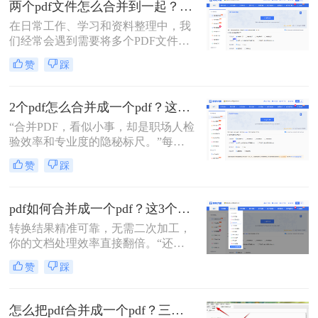
两个pdf文件怎么合并到一起？一篇涵盖所有主流方法的终极指南！
一个PDF文件里？”
在日常工作、学习和资料整理中，我
们经常会遇到需要将多个PDF文件合
并为一个的情况。无论是整合多个章
赞
踩
节的电子书、汇总一份报告的各个部
分，还是将扫描的图片合并为一个
PDF文档，掌握高效、可靠的PDF合
2个pdf怎么合并成一个pdf？这3个方法让你效率翻倍，安全省心！
并技能至关重要。市面上有许多工具
“合并PDF，看似小事，却是职场人检
可以实现这一功能，但各有优劣。那
验效率和专业度的隐秘标尺。”每到
么两个pdf文件怎么合并到一起呢？本
月底汇总报告、项目结案需整合多方
文将为您详细介绍四种主流且有效的
赞
踩
资料，或是自媒体朋友整理拍摄脚本
方法，从在线工具的便捷到专业软件
与合同，你是否也对着电脑上零散的
的强大，助您轻松应对各种合并需
PDF文档感到头疼？手动复制粘贴？
求。
pdf如何合并成一个pdf？这3个免费高效方法，职场人必须掌握！
格式全乱。
转换结果精准可靠，无需二次加工，
你的文档处理效率直接翻倍。“还在
为合并几十个PDF报告而头疼？你浪
赞
踩
费在重复操作上的时间，够你学一个
新技能了。”作为在电脑办公软件测
评领域深耕多年的小编，我见过太多
怎么把pdf合并成一个pdf？三招教你高效整合关键信息！
职场朋友被基础的文档处理问题绊住