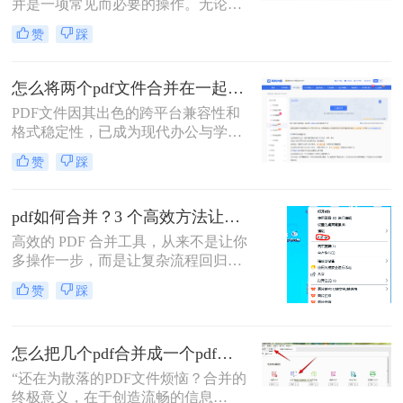
并是一项常见而必要的操作。无论是
整理报告、合并多个章节的电子书，
赞
踩
还是将扫描件整合为一份完整文档，
PDF合并功能都显得至关重要。然
而，面对市场上琳琅满目的工具和方
怎么将两个pdf文件合并在一起？五大方法全面解析！
法，许多用户往往感到困惑：哪种方
PDF文件因其出色的跨平台兼容性和
法最快捷？哪种最安全？怎么合并pdf
格式稳定性，已成为现代办公与学术
文件=
交流中不可或缺的文件格式。然而，
赞
踩
当我们面对需要整合多个PDF文档的
情况时，如何高效、安全地完成合并
任务就成为了一个常见挑战。
pdf如何合并？3 个高效方法让办公效率翻倍！
高效的 PDF 合并工具，从来不是让你
多操作一步，而是让复杂流程回归简
单本质。职场中，谁没遇到过需要将
赞
踩
多个 PDF 文件合并的场景？项目报告
的分散章节、客户资料的零散文档、
自媒体素材的拆分文件，都需要快速
怎么把几个pdf合并成一个pdf文件？合并文件的四大高效秘籍，总有一款适合你！
整合为完整文档。
“还在为散落的PDF文件烦恼？合并的
终极意义，在于创造流畅的信息