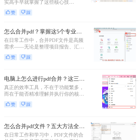
实高手早就掌握了这些核心技
巧。”作为一名在电脑办公软件领域
赞
踩
深耕多年的测评博主，每天都会收到
大量关于PDF处理的咨询。其
中，“PDF怎么合并”这个问题出现的
怎么合并pdf？掌握这5个专业方法，效率提升300%！
频率高居不下。这看似简单的操作，
在日常工作中，合并PDF文件是高频
却实实在在地困扰着众多职场人：报
需求——无论是整理项目报告、汇总
告整合、资料归档、方案提交……每
客户资料，还是准备学术论文。但许
一次低效的手动处理，都在悄悄吞噬
赞
踩
多人仍在用低效、有风险的方法处理
你的时间与耐心。
这一问题。那么怎么合并pdf呢？作为
一名深耕办公软件测评多年的博主，
电脑上怎么进行pdf合并？这三招，让你十分钟从小白变高手！
我今天为你带来一份系统、专业的
PDF合并指南，助你告别效率低下与
真正的效率工具，不在于功能繁多，
安全隐患。
而在于能否精准理解并执行你的核心
意图。“小编，快帮帮我！明早汇报
赞
踩
用的方案，十几份PDF还散着，甲方
爸爸要一个合并文件，我快急疯
了！”深夜十一点，收到粉丝小陈的
怎么合并pdf文件？五大方法全解析！
紧急求助。
在日常工作和学习中，PDF文件的合