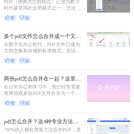
多用户却不知从何下手，或者使用的
PDF（便携式文档格式）已成为数字
工具不够高效、安全。
时代最常用的文档格式之一，无论是
学术论文、商务报告、电子书还是官
赞
踩
方文件，PDF都能保持原始格式在不
同设备上的一致性。然而，在日常工
作和学习中，我们常常需要将多个
多个pdf文件怎么合并成一个文件？从新手到高手的完整指南！
PDF文件合并成一个，以方便管理、
在数字化办公时代，PDF文件已成为
分享或打印。那么怎么把多个pdf文件
文档交换和存储的标准格式。无论是
合并成一个呢？本文将全面解析多种
学术研究、工作报告还是法律文件，
PDF合并方法，帮助您根据具体需求
赞
踩
我们经常需要将多个PDF文件整合为
选择最合适的解决方案。
一个完整的文档。然而，许多人在面
对这一需求时常常感到困惑。那么多
两份pdf怎么合并在一起？这里分享4个合并方法！
个pdf文件怎么合并成一个文件呢？本
在日常办公和学习中，我们经常需要
文将详细介绍七种常用且高效的PDF
将两份或多份PDF文件合并为一个，
合并方法，涵盖不同平台、使用场景
以便于查阅、分享和存储。那么两份
和技术水平，助您轻松应对各种PDF
赞
踩
pdf怎么合并在一起呢？本文将介绍四
处理需求。
种将两份PDF合并的高效方法，帮助
您轻松完成PDF合并任务。
pdf怎么合并？这4种专业方法，让你效率翻倍！
“90%的人都在用笨方法合并PDF，其