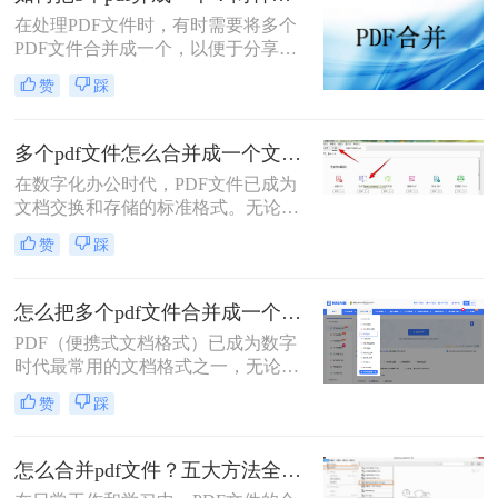
PDF合并指南，助你告别效率低下与
在处理PDF文件时，有时需要将多个
安全隐患。
PDF文件合并成一个，以便于分享、
存储或打印。那么如何把5个pdf弄成
赞
踩
一个呢？本文将介绍两种将五个PDF
文件合并成一个的方法。
多个pdf文件怎么合并成一个文件？从新手到高手的完整指南！
在数字化办公时代，PDF文件已成为
文档交换和存储的标准格式。无论是
学术研究、工作报告还是法律文件，
赞
踩
我们经常需要将多个PDF文件整合为
一个完整的文档。然而，许多人在面
对这一需求时常常感到困惑。那么多
怎么把多个pdf文件合并成一个？全面指南与详细方法解析！
个pdf文件怎么合并成一个文件呢？本
PDF（便携式文档格式）已成为数字
文将详细介绍七种常用且高效的PDF
时代最常用的文档格式之一，无论是
合并方法，涵盖不同平台、使用场景
学术论文、商务报告、电子书还是官
和技术水平，助您轻松应对各种PDF
赞
踩
方文件，PDF都能保持原始格式在不
处理需求。
同设备上的一致性。然而，在日常工
作和学习中，我们常常需要将多个
怎么合并pdf文件？五大方法全解析！
PDF文件合并成一个，以方便管理、