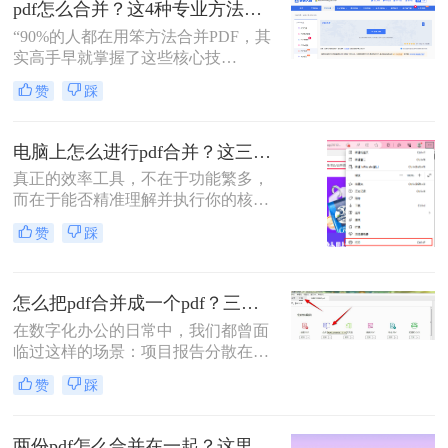
pdf怎么合并？这4种专业方法，让你效率翻倍！
格式全乱。
“90%的人都在用笨方法合并PDF，其
实高手早就掌握了这些核心技
巧。”作为一名在电脑办公软件领域
赞
踩
深耕多年的测评博主，每天都会收到
大量关于PDF处理的咨询。其
中，“PDF怎么合并”这个问题出现的
电脑上怎么进行pdf合并？这三招，让你十分钟从小白变高手！
频率高居不下。这看似简单的操作，
真正的效率工具，不在于功能繁多，
却实实在在地困扰着众多职场人：报
而在于能否精准理解并执行你的核心
告整合、资料归档、方案提交……每
意图。“小编，快帮帮我！明早汇报
一次低效的手动处理，都在悄悄吞噬
赞
踩
用的方案，十几份PDF还散着，甲方
你的时间与耐心。
爸爸要一个合并文件，我快急疯
了！”深夜十一点，收到粉丝小陈的
怎么把pdf合并成一个pdf？三招教你高效整合关键信息！
紧急求助。
在数字化办公的日常中，我们都曾面
临过这样的场景：项目报告分散在多
个PDF里，学术论文章节各自独立，
赞
踩
或是一堆扫描合同需要整合。PDF合
并这个看似简单的操作，实则直接影
响着我们的信息处理效率与专业形
两份pdf怎么合并在一起？这里分享4个合并方法！