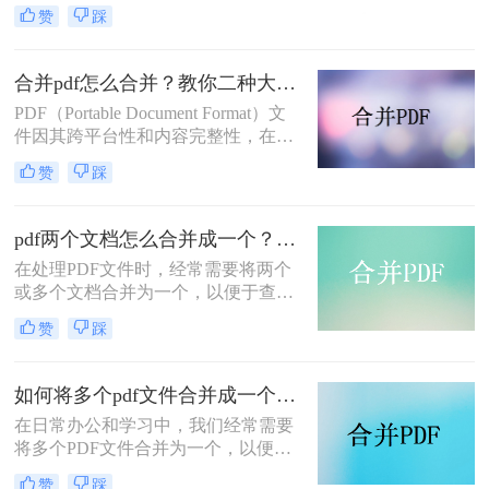
或存储。那么如何将pdf文件合并到一
赞
踩
起呢？本文将介绍两种合并PDF文件
的方法。
合并pdf怎么合并？教你二种大家都在用的合并方法！
PDF（Portable Document Format）文
件因其跨平台性和内容完整性，在日
常办公和学习中得到了广泛应用。有
赞
踩
时，我们需要将多个PDF文件合并为
一个，以便于阅读、分享或存档。那
么合并pdf怎么合并呢？本文将介绍两
pdf两个文档怎么合并成一个？这4种合并方法快来看看！
种常见的PDF合并方法。
在处理PDF文件时，经常需要将两个
或多个文档合并为一个，以便于查
阅、分享或存档。那么pdf两个文档怎
赞
踩
么合并成一个呢？本文将介绍四种常
用的PDF合并方法。
如何将多个pdf文件合并成一个？这3种方法轻松合并文件！
在日常办公和学习中，我们经常需要
将多个PDF文件合并为一个，以便于
分享、存储和管理。那么如何将多个
赞
踩