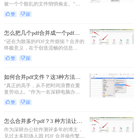
被一个个散乱的文件悄悄偷走。”作
为一名从事电脑办公软件测评多年的
赞
踩
博主，小编经常被粉丝问到：“怎么
合并两个pdf？”这看似简单的操作，
背后却藏着效率的巨大分水岭。职场
怎么把几个pdf合并成一个pdf文件？合并文件的四大高效秘籍，总有一款适合你！
办公人群和自媒体创作者们，常常陷
“还在为散落的PDF文件烦恼？合并的
入信息碎片化、操作繁琐和安全隐忧
终极意义，在于创造流畅的信息
的困境。
流。”身为一名深耕电脑办公软件测
赞
踩
评多年的博主，我深知高效处理文档
是职场人士和内容创作者的核心痛
点。面对数十份零散的PDF——可能
如何合并pdf文件？这3种方法让你效率翻倍！
是项目报告的不同章节、分散的合同
“真正的高手，从不把时间浪费在重
附件，或是零散的参考资料
复劳动上。”作为一名深耕电脑办公
软件测评多年的博主，我深知PDF文
赞
踩
件处理是每个职场人和内容创作者的
日常刚需。信息提取不精准、操作繁
琐、安全隐患——这些痛点几乎每天
怎么合并多个pdf？3 种方法让效率翻倍”！
都在消耗我们的时间和耐心。
作为深耕办公软件测评多年的博主，
见过太多职场人因 PDF 合并操作繁