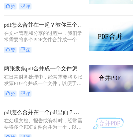
文档管理和分享。然而，当需要整合
赞
踩
多个PDF文件时，找到一种简单且有
效的解决方案变得尤为重要。那么如
何合并pdf文件到一个pdf呢？本文将
pdf怎么合并在一起？教你三个好用办法！
介绍三种不同的方法来帮助您轻松地
在文档管理和分享的过程中，我们常
将多个PDF文件合并成一个PDF文
常需要将多个PDF文件合并成一个单
件。
一的文件，以简化发送、存储或打印
赞
踩
的过程。无论是为了创建综合报告、
整合学习资料还是整理合同文档，掌
握pdf怎么合并在一起是一项非常实用
两张发票pdf合并成一个文件怎么弄？掌握这3种方法轻松合并！
的技能。本文将介绍三种不同的PDF
在日常财务处理中，经常需要将多张
合并方法。
发票PDF合并成一个文件，以便于归
档、分享或打印。那么两张发票pdf合
赞
踩
并成一个文件怎么弄呢？本文将介绍
三种将两张发票PDF合并成一个文件
的方法。
pdf怎么合并在一个pdf里面？这二种合并方法了解下！
在处理文档、报告或资料时，经常需
要将多个PDF文件合并为一个，以便
于查阅和管理。那么pdf怎么合并在一