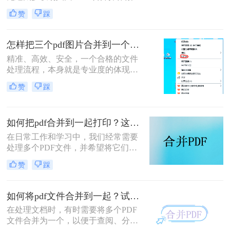
琐、格式错乱、隐私泄露踩坑。其实
赞
踩
选对方法，1 分钟就能搞定多文件合
并，还能精准保留原始格式。
怎样把三个pdf图片合并到一个文件？三招搞定，职场效率飙升秘籍！
精准、高效、安全，一个合格的文件
处理流程，本身就是专业度的体现。
在信息爆炸的职场，我们每天都要与
赞
踩
海量文档打交道。你是否也经常遇到
这样的场景：客户发来三张重要的产
品示意图PDF、三页独立的合同附件
如何把pdf合并到一起打印？这4种合并方法了解一下！
PDF，或是三份散乱的报告图表
PDF，急需你整理成一个规整的文件
在日常工作和学习中，我们经常需要
进行提交或归档？
处理多个PDF文件，并希望将它们合
并成一个文件进行打印，以便于管理
赞
踩
和节省纸张。那么如何把pdf合并到一
起打印呢？以下是几种常用的方法来
合并PDF文件并打印，每种方法都附
如何将pdf文件合并到一起？试试这二个合并方法！
有简介。
在处理文档时，有时需要将多个PDF
文件合并为一个，以便于查阅、分享