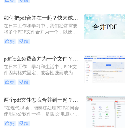
赞
踩
个pdf里面呢？本文将介绍两种将多个
PDF合并为一个的方法。
如何把pdf合并在一起？快来试试这3种合并方法！
在日常工作和学习中，我们经常需要
将多个PDF文件合并为一个，以便于
查阅和分享。那么如何把pdf合并在一
赞
踩
起呢？本文将介绍三种常用的PDF合
并方法。
pdf怎么免费合并为一个文件？五种免费合并方法详解！
在日常工作、学习和生活中，PDF文
件因其格式固定、兼容性强而成为文
档交换的主流格式。然而，我们经常
赞
踩
遇到需要将多个PDF文件合并为一个
的情况，比如整理报告、汇总资料或
提交组合文档。虽然市面上有众多付
两个pdf文件怎么合并到一起？3分钟教会你5种专业方法，最后一招绝了！
费软件提供PDF编辑功能，但免费方
“在现代职场，能熟练处理PDF如同会
案同样能高效完成任务。那么pdf怎么
使用办公软件一样，是摆脱‘电脑小
免费合并为一个文件呢？本文将系统
白’标签、提升个人效率的隐形核心竞
介绍五种免费合并PDF文件的方法，
赞
踩
争力。”——小编“领导刚把项目合同
涵盖在线工具、桌面软件、命令行及