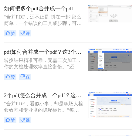
PDF文档，掌握高效、可靠的PDF合
如何把多个pdf合并成一个pdf？5种高效合并方法详解！
并技能至关重要。市面上有许多工具
“合并PDF，远不止是‘拼在一起’那么
可以实现这一功能，但各有优劣。那
简单，一个错误的工具或步骤，可能
么两个pdf文件怎么合并到一起呢？本
让你精心排版的文档面目全
文将为您详细介绍四种主流且有效的
赞
踩
非。”——这是从业多年，处理过上
方法，从在线工具的便捷到专业软件
万份文档的小编最深刻的体会。
的强大，助您轻松应对各种合并需
求。
pdf如何合并成一个pdf？这3个免费高效方法，职场人必须掌握！
转换结果精准可靠，无需二次加工，
你的文档处理效率直接翻倍。“还在
为合并几十个PDF报告而头疼？你浪
赞
踩
费在重复操作上的时间，够你学一个
新技能了。”作为在电脑办公软件测
评领域深耕多年的小编，我见过太多
2个pdf怎么合并成一个pdf？这3个方法让你效率翻倍，安全省心！
职场朋友被基础的文档处理问题绊住
“合并PDF，看似小事，却是职场人检
手脚。那么pdf如何合并成一个pdf
验效率和专业度的隐秘标尺。”每到
呢？
月底汇总报告、项目结案需整合多方
赞
踩
资料，或是自媒体朋友整理拍摄脚本
与合同，你是否也对着电脑上零散的
PDF文档感到头疼？手动复制粘贴？