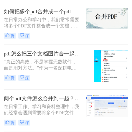
多个PDF怎么合并成一个PDF的常用
如何把多个pdf合并成一个pdf？来试试这两种高效方法！
方法，帮你解决操作繁琐、安全隐忧
等核心困扰。那么多个pdf怎么合并成
在日常办公和学习中，我们常常需要
一个pdf呢？本文基于真实测试和数
将多个PDF文件整合成一个文档，以
据，确保专业可信，助你快速掌握实
便更好地管理和分享信息。那么如何
赞
踩
用技能。
把多个pdf合并成一个pdf呢？为了帮
助您更高效地完成这项任务，本文将
介绍两种简单而实用的方法来合并多
pdf怎么把三个文档图片合一起？三招搞定，最后一招在线即用无门槛！
个PDF文件。
“真正的高效，不是掌握无数软件，
而是用对方法。”作为一名深耕电脑
办公软件测评多年的博主，小编经常
赞
踩
在后台收到类似的求助：“手头有三
份扫描件或截图，都是图片型PDF，
怎么才能把它们快速、无损地合并到
两个pdf文件怎么合并到一起？一篇涵盖所有主流方法的终极指南！
一个PDF文件里？”
在日常工作、学习和资料整理中，我
们经常会遇到需要将多个PDF文件合
并为一个的情况。无论是整合多个章
赞
踩
节的电子书、汇总一份报告的各个部
分，还是将扫描的图片合并为一个