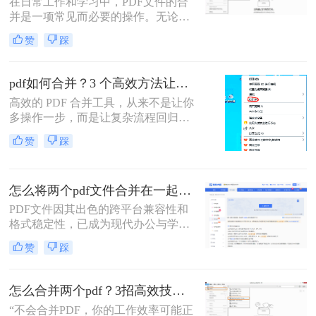
在日常工作和学习中，PDF文件的合
分享或打印。那么怎么把多个pdf文件
并是一项常见而必要的操作。无论是
合并成一个呢？本文将全面解析多种
整理报告、合并多个章节的电子书，
PDF合并方法，帮助您根据具体需求
赞
踩
还是将扫描件整合为一份完整文档，
选择最合适的解决方案。
PDF合并功能都显得至关重要。然
而，面对市场上琳琅满目的工具和方
pdf如何合并？3 个高效方法让办公效率翻倍！
法，许多用户往往感到困惑：哪种方
高效的 PDF 合并工具，从来不是让你
法最快捷？哪种最安全？怎么合并pdf
多操作一步，而是让复杂流程回归简
文件=
单本质。职场中，谁没遇到过需要将
赞
踩
多个 PDF 文件合并的场景？项目报告
的分散章节、客户资料的零散文档、
自媒体素材的拆分文件，都需要快速
怎么将两个pdf文件合并在一起？五大方法全面解析！
整合为完整文档。
PDF文件因其出色的跨平台兼容性和
格式稳定性，已成为现代办公与学术
交流中不可或缺的文件格式。然而，
赞
踩
当我们面对需要整合多个PDF文档的
情况时，如何高效、安全地完成合并
任务就成为了一个常见挑战。
怎么合并两个pdf？3招高效技巧，让你告别杂乱文档！
“不会合并PDF，你的工作效率可能正