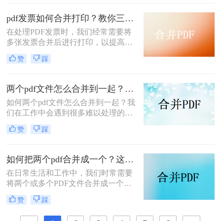
和管理，PDF合并都是一个非常实用
的功能。那么怎么把pdf合并成一个
pdf发票如何合并打印？教你三种简单合并方法！
pdf呢？以下将详细介绍几种常用的
在处理PDF发票时，我们经常需要将
PDF合并方法，帮助您轻松实现这一
多张发票合并后进行打印，以提高工
目标。
作效率和节省纸张。那么PDF发票如
赞
踩
何合并打印呢？以下将介绍三种合并
PDF发票并进行打印的方法，帮助你
轻松应对这一需求。
两个pdf文件怎么合并到一起？大家来试试这3种方法吧！
如何两个pdf文件怎么合并到一起？我
们在工作中会遇到很多难以处理的文
件，比如PDF文件，特别是多个PDF
赞
踩
文件合并成一个PDF文件。事实上，
大多数人不知道如何合并，盲目地在
互联网上找到相关的方法。最后，我
如何把两个pdf合并成一个？这4种合并方法很好用！
们不能达到我们理想的预期。让我们
在日常生活和工作中，我们时常需要
来看看pdf合并的方法。
将两个或多个PDF文件合并成一个，
以便于管理、查阅和分享。那么如何
赞
踩
把两个pdf合并成一个呢？本文将介绍
三种常用的PDF合并方法。