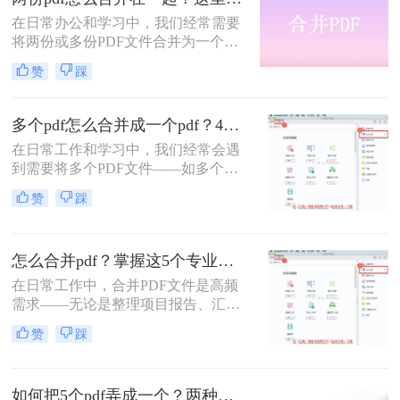
象。那么怎么把pdf合并成一个pdf
在日常办公和学习中，我们经常需要
呢？今天，作为一名深耕办公软件领
将两份或多份PDF文件合并为一个，
域多年的测评博主，我将为你揭秘三
以便于查阅、分享和存储。那么两份
种最高效的PDF合并方案，帮你彻底
赞
踩
pdf怎么合并在一起呢？本文将介绍四
摆脱文档管理的困扰。
种将两份PDF合并的高效方法，帮助
您轻松完成PDF合并任务。
多个pdf怎么合并成一个pdf？4种合并pdf方法详解！
在日常工作和学习中，我们经常会遇
到需要将多个PDF文件——如多个章
节的电子书、一系列扫描件、不同来
赞
踩
源的报告或发票——整合为一个单一
PDF文件的需求。这不仅便于管理和
归档，也更利于阅读、分享和打印。
怎么合并pdf？掌握这5个专业方法，效率提升300%！
然而，面对这一看似简单的任务，许
多用户却不知从何下手，或者使用的
在日常工作中，合并PDF文件是高频
工具不够高效、安全。
需求——无论是整理项目报告、汇总
客户资料，还是准备学术论文。但许
赞
踩
多人仍在用低效、有风险的方法处理
这一问题。那么怎么合并pdf呢？作为
一名深耕办公软件测评多年的博主，
如何把5个pdf弄成一个？两种实用方法详解分享！
我今天为你带来一份系统、专业的