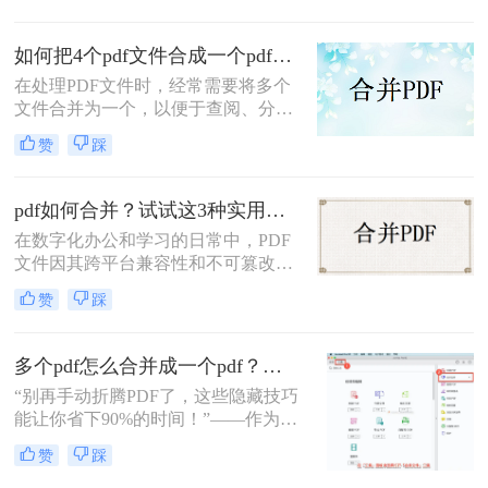
的补充条款发过来，是另一个PDF，
移动应用，助您轻松应对各类合并需
怎么合并到主文件里啊？在线等，挺
求。
如何把4个pdf文件合成一个pdf？这3种合成方法请务必学会！
急的！”这样的场景，你是否熟悉？
在处理PDF文件时，经常需要将多个
文件合并为一个，以便于查阅、分享
或存储。那么如何把4个pdf文件合成
赞
踩
一个pdf呢？本文将介绍三种将4个
PDF文件合成一个PDF的高效方法。
pdf如何合并？试试这3种实用合并方法！
在数字化办公和学习的日常中，PDF
文件因其跨平台兼容性和不可篡改性
而广受欢迎。然而，当需要处理多个
赞
踩
PDF文件时，将它们合并成一个文件
往往能带来诸多便利。那么pdf如何合
并呢？本文将介绍三种合并PDF文件
多个pdf怎么合并成一个pdf？小编亲测高效方法大公开！
的方法。
“别再手动折腾PDF了，这些隐藏技巧
能让你省下90%的时间！”——作为从
事电脑办公软件测评多年的博主，小
赞
踩
编经常收到读者关于PDF合并的求
助。今天，我就结合多年经验，分享