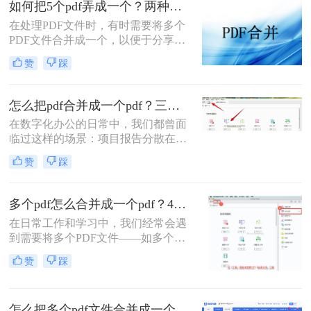
如何把5个pdf弄成一个？两种实用方法详解分享！
职场朋友被基础的文档处理问题绊住
在处理PDF文件时，有时需要将多个
手脚。那么pdf如何合并成一个pdf
PDF文件合并成一个，以便于分享、
呢？
存储或打印。那么如何把5个pdf弄成
赞
踩
一个呢？本文将介绍两种将五个PDF
文件合并成一个的方法。
怎么把pdf合并成一个pdf？三招教你高效整合关键信息！
在数字化办公的日常中，我们都曾面
临过这样的场景：项目报告分散在多
个PDF里，学术论文章节各自独立，
赞
踩
或是一堆扫描合同需要整合。PDF合
并这个看似简单的操作，实则直接影
响着我们的信息处理效率与专业形
多个pdf怎么合并成一个pdf？4种合并pdf方法详解！
象。那么怎么把pdf合并成一个pdf
在日常工作和学习中，我们经常会遇
呢？今天，作为一名深耕办公软件领
到需要将多个PDF文件——如多个章
域多年的测评博主，我将为你揭秘三
节的电子书、一系列扫描件、不同来
种最高效的PDF合并方案，帮你彻底
赞
踩
源的报告或发票——整合为一个单一
摆脱文档管理的困扰。
PDF文件的需求。这不仅便于管理和
归档，也更利于阅读、分享和打印。
怎么把多个pdf文件合并成一个？全面指南与详细方法解析！
然而，面对这一看似简单的任务，许