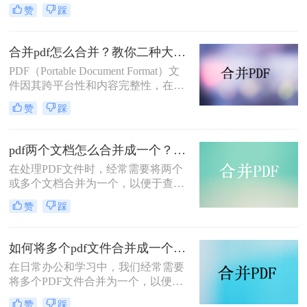
或存储。那么如何将pdf文件合并到一
赞
踩
起呢？本文将介绍两种合并PDF文件
的方法。
合并pdf怎么合并？教你二种大家都在用的合并方法！
PDF（Portable Document Format）文
件因其跨平台性和内容完整性，在日
常办公和学习中得到了广泛应用。有
赞
踩
时，我们需要将多个PDF文件合并为
一个，以便于阅读、分享或存档。那
么合并pdf怎么合并呢？本文将介绍两
pdf两个文档怎么合并成一个？这4种合并方法快来看看！
种常见的PDF合并方法。
在处理PDF文件时，经常需要将两个
或多个文档合并为一个，以便于查
阅、分享或存档。那么pdf两个文档怎
赞
踩
么合并成一个呢？本文将介绍四种常
用的PDF合并方法。
如何将多个pdf文件合并成一个？这3种方法轻松合并文件！
在日常办公和学习中，我们经常需要
将多个PDF文件合并为一个，以便于
分享、存储和管理。那么如何将多个
赞
踩