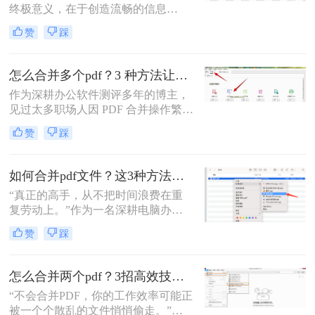
终极意义，在于创造流畅的信息
流。”身为一名深耕电脑办公软件测
赞
踩
评多年的博主，我深知高效处理文档
是职场人士和内容创作者的核心痛
点。面对数十份零散的PDF——可能
怎么合并多个pdf？3 种方法让效率翻倍”！
是项目报告的不同章节、分散的合同
作为深耕办公软件测评多年的博主，
附件，或是零散的参考资料
见过太多职场人因 PDF 合并操作繁
琐、格式错乱、隐私泄露踩坑。其实
赞
踩
选对方法，1 分钟就能搞定多文件合
并，还能精准保留原始格式。
如何合并pdf文件？这3种方法让你效率翻倍！
“真正的高手，从不把时间浪费在重
复劳动上。”作为一名深耕电脑办公
软件测评多年的博主，我深知PDF文
赞
踩
件处理是每个职场人和内容创作者的
日常刚需。信息提取不精准、操作繁
琐、安全隐患——这些痛点几乎每天
怎么合并两个pdf？3招高效技巧，让你告别杂乱文档！
都在消耗我们的时间和耐心。
“不会合并PDF，你的工作效率可能正
被一个个散乱的文件悄悄偷走。”作