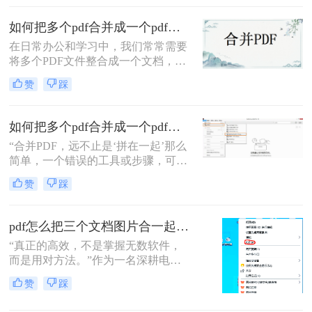
并方法。
如何把多个pdf合并成一个pdf？来试试这两种高效方法！
在日常办公和学习中，我们常常需要
将多个PDF文件整合成一个文档，以
便更好地管理和分享信息。那么如何
赞
踩
把多个pdf合并成一个pdf呢？为了帮
助您更高效地完成这项任务，本文将
介绍两种简单而实用的方法来合并多
如何把多个pdf合并成一个pdf？5种高效合并方法详解！
个PDF文件。
“合并PDF，远不止是‘拼在一起’那么
简单，一个错误的工具或步骤，可能
让你精心排版的文档面目全
赞
踩
非。”——这是从业多年，处理过上
万份文档的小编最深刻的体会。
pdf怎么把三个文档图片合一起？三招搞定，最后一招在线即用无门槛！
“真正的高效，不是掌握无数软件，
而是用对方法。”作为一名深耕电脑
办公软件测评多年的博主，小编经常
赞
踩
在后台收到类似的求助：“手头有三
份扫描件或截图，都是图片型PDF，