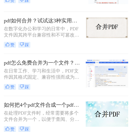
赞
踩
编经常收到读者关于PDF合并的求
助。今天，我就结合多年经验，分享
多个PDF怎么合并成一个PDF的常用
pdf如何合并？试试这3种实用合并方法！
方法，帮你解决操作繁琐、安全隐忧
等核心困扰。那么多个pdf怎么合并成
在数字化办公和学习的日常中，PDF
一个pdf呢？本文基于真实测试和数
文件因其跨平台兼容性和不可篡改性
据，确保专业可信，助你快速掌握实
而广受欢迎。然而，当需要处理多个
赞
踩
用技能。
PDF文件时，将它们合并成一个文件
往往能带来诸多便利。那么pdf如何合
并呢？本文将介绍三种合并PDF文件
pdf怎么免费合并为一个文件？五种免费合并方法详解！
的方法。
在日常工作、学习和生活中，PDF文
件因其格式固定、兼容性强而成为文
档交换的主流格式。然而，我们经常
赞
踩
遇到需要将多个PDF文件合并为一个
的情况，比如整理报告、汇总资料或
提交组合文档。虽然市面上有众多付
如何把4个pdf文件合成一个pdf？这3种合成方法请务必学会！
费软件提供PDF编辑功能，但免费方
在处理PDF文件时，经常需要将多个
案同样能高效完成任务。那么pdf怎么
文件合并为一个，以便于查阅、分享
免费合并为一个文件呢？本文将系统
或存储。那么如何把4个pdf文件合成
介绍五种免费合并PDF文件的方法，
赞
踩
一个pdf呢？本文将介绍三种将4个