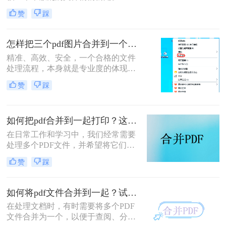
为一名从事电脑办公软件测评多年的
赞
踩
博主，小编经常被粉丝问到：“怎么
合并两个pdf？”这看似简单的操作，
背后却藏着效率的巨大分水岭。职场
怎样把三个pdf图片合并到一个文件？三招搞定，职场效率飙升秘籍！
办公人群和自媒体创作者们，常常陷
精准、高效、安全，一个合格的文件
入信息碎片化、操作繁琐和安全隐忧
处理流程，本身就是专业度的体现。
的困境。
在信息爆炸的职场，我们每天都要与
赞
踩
海量文档打交道。你是否也经常遇到
这样的场景：客户发来三张重要的产
品示意图PDF、三页独立的合同附件
如何把pdf合并到一起打印？这4种合并方法了解一下！
PDF，或是三份散乱的报告图表
PDF，急需你整理成一个规整的文件
在日常工作和学习中，我们经常需要
进行提交或归档？
处理多个PDF文件，并希望将它们合
并成一个文件进行打印，以便于管理
赞
踩
和节省纸张。那么如何把pdf合并到一
起打印呢？以下是几种常用的方法来
合并PDF文件并打印，每种方法都附
如何将pdf文件合并到一起？试试这二个合并方法！
有简介。
在处理文档时，有时需要将多个PDF
文件合并为一个，以便于查阅、分享