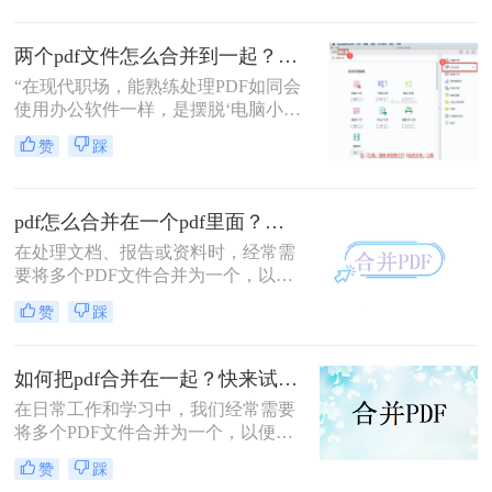
涵盖在线工具、桌面软件、命令行及
PDF文件合成一个PDF的高效方法。
移动应用，助您轻松应对各类合并需
求。
两个pdf文件怎么合并到一起？3分钟教会你5种专业方法，最后一招绝了！
“在现代职场，能熟练处理PDF如同会
使用办公软件一样，是摆脱‘电脑小
白’标签、提升个人效率的隐形核心竞
赞
踩
争力。”——小编“领导刚把项目合同
的补充条款发过来，是另一个PDF，
怎么合并到主文件里啊？在线等，挺
pdf怎么合并在一个pdf里面？这二种合并方法了解下！
急的！”这样的场景，你是否熟悉？
在处理文档、报告或资料时，经常需
要将多个PDF文件合并为一个，以便
于查阅和管理。那么pdf怎么合并在一
赞
踩
个pdf里面呢？本文将介绍两种将多个
PDF合并为一个的方法。
如何把pdf合并在一起？快来试试这3种合并方法！
在日常工作和学习中，我们经常需要
将多个PDF文件合并为一个，以便于
查阅和分享。那么如何把pdf合并在一
赞
踩
起呢？本文将介绍三种常用的PDF合