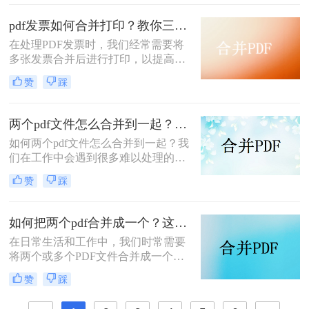
文件合成一个的实用方法。
pdf发票如何合并打印？教你三种简单合并方法！
在处理PDF发票时，我们经常需要将
多张发票合并后进行打印，以提高工
作效率和节省纸张。那么PDF发票如
赞
踩
何合并打印呢？以下将介绍三种合并
PDF发票并进行打印的方法，帮助你
轻松应对这一需求。
两个pdf文件怎么合并到一起？大家来试试这3种方法吧！
如何两个pdf文件怎么合并到一起？我
们在工作中会遇到很多难以处理的文
件，比如PDF文件，特别是多个PDF
赞
踩
文件合并成一个PDF文件。事实上，
大多数人不知道如何合并，盲目地在
互联网上找到相关的方法。最后，我
如何把两个pdf合并成一个？这4种合并方法很好用！
们不能达到我们理想的预期。让我们
在日常生活和工作中，我们时常需要
来看看pdf合并的方法。
将两个或多个PDF文件合并成一个，
以便于管理、查阅和分享。那么如何
赞
踩
把两个pdf合并成一个呢？本文将介绍
三种常用的PDF合并方法。