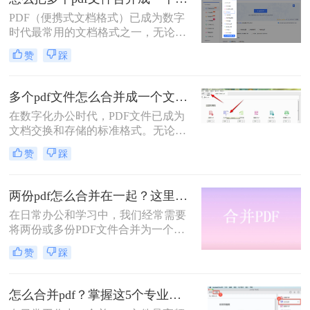
多用户却不知从何下手，或者使用的
PDF（便携式文档格式）已成为数字
工具不够高效、安全。
时代最常用的文档格式之一，无论是
学术论文、商务报告、电子书还是官
赞
踩
方文件，PDF都能保持原始格式在不
同设备上的一致性。然而，在日常工
作和学习中，我们常常需要将多个
多个pdf文件怎么合并成一个文件？从新手到高手的完整指南！
PDF文件合并成一个，以方便管理、
在数字化办公时代，PDF文件已成为
分享或打印。那么怎么把多个pdf文件
文档交换和存储的标准格式。无论是
合并成一个呢？本文将全面解析多种
学术研究、工作报告还是法律文件，
PDF合并方法，帮助您根据具体需求
赞
踩
我们经常需要将多个PDF文件整合为
选择最合适的解决方案。
一个完整的文档。然而，许多人在面
对这一需求时常常感到困惑。那么多
两份pdf怎么合并在一起？这里分享4个合并方法！
个pdf文件怎么合并成一个文件呢？本
在日常办公和学习中，我们经常需要
文将详细介绍七种常用且高效的PDF
将两份或多份PDF文件合并为一个，
合并方法，涵盖不同平台、使用场景
以便于查阅、分享和存储。那么两份
和技术水平，助您轻松应对各种PDF
赞
踩
pdf怎么合并在一起呢？本文将介绍四
处理需求。
种将两份PDF合并的高效方法，帮助
您轻松完成PDF合并任务。
怎么合并pdf？掌握这5个专业方法，效率提升300%！