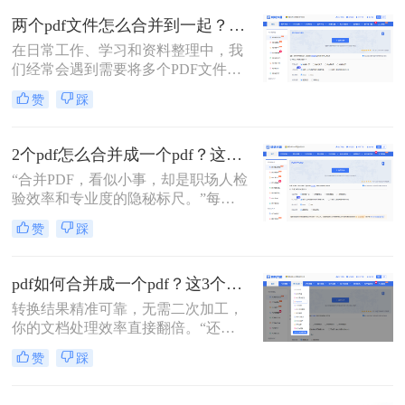
怎么才能把它们快速、无损地合并到
两个pdf文件怎么合并到一起？一篇涵盖所有主流方法的终极指南！
一个PDF文件里？”
在日常工作、学习和资料整理中，我
们经常会遇到需要将多个PDF文件合
并为一个的情况。无论是整合多个章
赞
踩
节的电子书、汇总一份报告的各个部
分，还是将扫描的图片合并为一个
PDF文档，掌握高效、可靠的PDF合
2个pdf怎么合并成一个pdf？这3个方法让你效率翻倍，安全省心！
并技能至关重要。市面上有许多工具
“合并PDF，看似小事，却是职场人检
可以实现这一功能，但各有优劣。那
验效率和专业度的隐秘标尺。”每到
么两个pdf文件怎么合并到一起呢？本
月底汇总报告、项目结案需整合多方
文将为您详细介绍四种主流且有效的
赞
踩
资料，或是自媒体朋友整理拍摄脚本
方法，从在线工具的便捷到专业软件
与合同，你是否也对着电脑上零散的
的强大，助您轻松应对各种合并需
PDF文档感到头疼？手动复制粘贴？
求。
pdf如何合并成一个pdf？这3个免费高效方法，职场人必须掌握！
格式全乱。
转换结果精准可靠，无需二次加工，
你的文档处理效率直接翻倍。“还在
为合并几十个PDF报告而头疼？你浪
赞
踩
费在重复操作上的时间，够你学一个
新技能了。”作为在电脑办公软件测
评领域深耕多年的小编，我见过太多