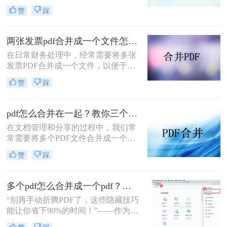
文档管理和分享。然而，当需要整合
赞
踩
多个PDF文件时，找到一种简单且有
效的解决方案变得尤为重要。那么如
何合并pdf文件到一个pdf呢？本文将
两张发票pdf合并成一个文件怎么弄？掌握这3种方法轻松合并！
介绍三种不同的方法来帮助您轻松地
在日常财务处理中，经常需要将多张
将多个PDF文件合并成一个PDF文
发票PDF合并成一个文件，以便于归
件。
档、分享或打印。那么两张发票pdf合
赞
踩
并成一个文件怎么弄呢？本文将介绍
三种将两张发票PDF合并成一个文件
的方法。
pdf怎么合并在一起？教你三个好用办法！
在文档管理和分享的过程中，我们常
常需要将多个PDF文件合并成一个单
一的文件，以简化发送、存储或打印
赞
踩
的过程。无论是为了创建综合报告、
整合学习资料还是整理合同文档，掌
握pdf怎么合并在一起是一项非常实用
多个pdf怎么合并成一个pdf？小编亲测高效方法大公开！
的技能。本文将介绍三种不同的PDF
“别再手动折腾PDF了，这些隐藏技巧
合并方法。
能让你省下90%的时间！”——作为从
事电脑办公软件测评多年的博主，小