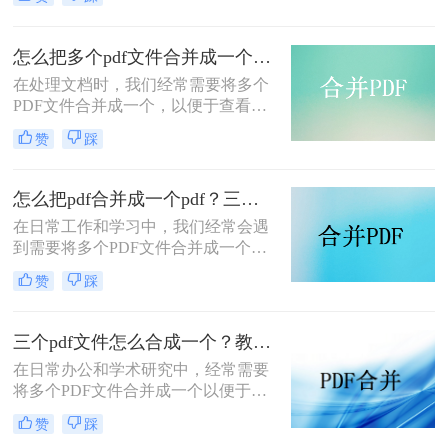
pdf文件合并成一个呢？本文将介绍四
种将多个PDF文件合并成一个的方
法，帮助您轻松完成PDF文件的合并
怎么把多个pdf文件合并成一个？试试看这二种转换方式！
任务。
在处理文档时，我们经常需要将多个
PDF文件合并成一个，以便于查看、
传输和存档。那么怎么把多个pdf文件
赞
踩
合并成一个呢？本文将介绍两种常用
的PDF合并方法，帮助您高效地完成
PDF合并任务。
怎么把pdf合并成一个pdf？三种方法教你快速合并pdf！
在日常工作和学习中，我们经常会遇
到需要将多个PDF文件合并成一个文
件的需求。无论是为了整理资料、简
赞
踩
化分享流程，还是为了更方便地阅读
和管理，PDF合并都是一个非常实用
的功能。那么怎么把pdf合并成一个
三个pdf文件怎么合成一个？教你4种大家都在用方法！
pdf呢？以下将详细介绍几种常用的
在日常办公和学术研究中，经常需要
PDF合并方法，帮助您轻松实现这一
将多个PDF文件合并成一个以便于管
目标。
理和分享。那么三个pdf文件怎么合成
赞
踩
一个呢？本文将介绍四种将三个PDF