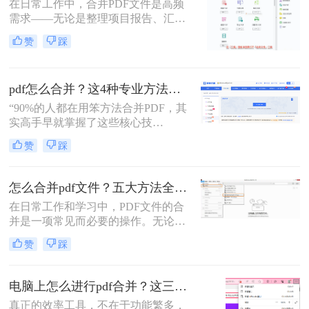
在日常工作中，合并PDF文件是高频
需求——无论是整理项目报告、汇总
客户资料，还是准备学术论文。但许
赞
踩
多人仍在用低效、有风险的方法处理
这一问题。那么怎么合并pdf呢？作为
一名深耕办公软件测评多年的博主，
pdf怎么合并？这4种专业方法，让你效率翻倍！
我今天为你带来一份系统、专业的
PDF合并指南，助你告别效率低下与
“90%的人都在用笨方法合并PDF，其
安全隐患。
实高手早就掌握了这些核心技
巧。”作为一名在电脑办公软件领域
赞
踩
深耕多年的测评博主，每天都会收到
大量关于PDF处理的咨询。其
中，“PDF怎么合并”这个问题出现的
怎么合并pdf文件？五大方法全解析！
频率高居不下。这看似简单的操作，
在日常工作和学习中，PDF文件的合
却实实在在地困扰着众多职场人：报
并是一项常见而必要的操作。无论是
告整合、资料归档、方案提交……每
整理报告、合并多个章节的电子书，
一次低效的手动处理，都在悄悄吞噬
赞
踩
还是将扫描件整合为一份完整文档，
你的时间与耐心。
PDF合并功能都显得至关重要。然
而，面对市场上琳琅满目的工具和方
电脑上怎么进行pdf合并？这三招，让你十分钟从小白变高手！
法，许多用户往往感到困惑：哪种方
真正的效率工具，不在于功能繁多，
法最快捷？哪种最安全？怎么合并pdf