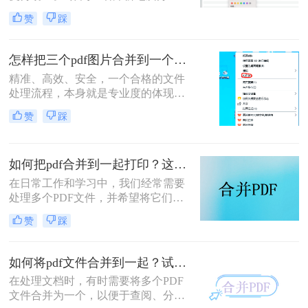
软件测评多年的博主，我深知PDF文
赞
踩
件处理是每个职场人和内容创作者的
日常刚需。信息提取不精准、操作繁
琐、安全隐患——这些痛点几乎每天
怎样把三个pdf图片合并到一个文件？三招搞定，职场效率飙升秘籍！
都在消耗我们的时间和耐心。
精准、高效、安全，一个合格的文件
处理流程，本身就是专业度的体现。
在信息爆炸的职场，我们每天都要与
赞
踩
海量文档打交道。你是否也经常遇到
这样的场景：客户发来三张重要的产
品示意图PDF、三页独立的合同附件
如何把pdf合并到一起打印？这4种合并方法了解一下！
PDF，或是三份散乱的报告图表
PDF，急需你整理成一个规整的文件
在日常工作和学习中，我们经常需要
进行提交或归档？
处理多个PDF文件，并希望将它们合
并成一个文件进行打印，以便于管理
赞
踩
和节省纸张。那么如何把pdf合并到一
起打印呢？以下是几种常用的方法来
合并PDF文件并打印，每种方法都附
如何将pdf文件合并到一起？试试这二个合并方法！
有简介。
在处理文档时，有时需要将多个PDF
文件合并为一个，以便于查阅、分享