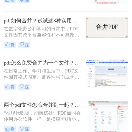
赞
踩
编经常收到读者关于PDF合并的求
助。今天，我就结合多年经验，分享
多个PDF怎么合并成一个PDF的常用
pdf如何合并？试试这3种实用合并方法！
方法，帮你解决操作繁琐、安全隐忧
等核心困扰。那么多个pdf怎么合并成
在数字化办公和学习的日常中，PDF
一个pdf呢？本文基于真实测试和数
文件因其跨平台兼容性和不可篡改性
据，确保专业可信，助你快速掌握实
而广受欢迎。然而，当需要处理多个
赞
踩
用技能。
PDF文件时，将它们合并成一个文件
往往能带来诸多便利。那么pdf如何合
并呢？本文将介绍三种合并PDF文件
pdf怎么免费合并为一个文件？五种免费合并方法详解！
的方法。
在日常工作、学习和生活中，PDF文
件因其格式固定、兼容性强而成为文
档交换的主流格式。然而，我们经常
赞
踩
遇到需要将多个PDF文件合并为一个
的情况，比如整理报告、汇总资料或
提交组合文档。虽然市面上有众多付
两个pdf文件怎么合并到一起？3分钟教会你5种专业方法，最后一招绝了！
费软件提供PDF编辑功能，但免费方
“在现代职场，能熟练处理PDF如同会
案同样能高效完成任务。那么pdf怎么
使用办公软件一样，是摆脱‘电脑小
免费合并为一个文件呢？本文将系统
白’标签、提升个人效率的隐形核心竞
介绍五种免费合并PDF文件的方法，
赞
踩
争力。”——小编“领导刚把项目合同