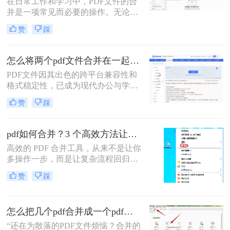
在日常工作和学习中，PDF文件的合
并是一项常见而必要的操作。无论是
整理报告、合并多个章节的电子书，
赞
踩
还是将扫描件整合为一份完整文档，
PDF合并功能都显得至关重要。然
而，面对市场上琳琅满目的工具和方
怎么将两个pdf文件合并在一起？五大方法全面解析！
法，许多用户往往感到困惑：哪种方
PDF文件因其出色的跨平台兼容性和
法最快捷？哪种最安全？怎么合并pdf
格式稳定性，已成为现代办公与学术
文件=
交流中不可或缺的文件格式。然而，
赞
踩
当我们面对需要整合多个PDF文档的
情况时，如何高效、安全地完成合并
任务就成为了一个常见挑战。
pdf如何合并？3 个高效方法让办公效率翻倍！
高效的 PDF 合并工具，从来不是让你
多操作一步，而是让复杂流程回归简
单本质。职场中，谁没遇到过需要将
赞
踩
多个 PDF 文件合并的场景？项目报告
的分散章节、客户资料的零散文档、
自媒体素材的拆分文件，都需要快速
怎么把几个pdf合并成一个pdf文件？合并文件的四大高效秘籍，总有一款适合你！
整合为完整文档。
“还在为散落的PDF文件烦恼？合并的