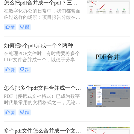
怎么把pdf合并成一个pdf？三招教你高效整合关键信息！
职场朋友被基础的文档处理问题绊住
在数字化办公的日常中，我们都曾面
手脚。那么pdf如何合并成一个pdf
临过这样的场景：项目报告分散在多
呢？
个PDF里，学术论文章节各自独立，
赞
踩
或是一堆扫描合同需要整合。PDF合
并这个看似简单的操作，实则直接影
响着我们的信息处理效率与专业形
如何把5个pdf弄成一个？两种实用方法详解分享！
象。那么怎么把pdf合并成一个pdf
在处理PDF文件时，有时需要将多个
呢？今天，作为一名深耕办公软件领
PDF文件合并成一个，以便于分享、
域多年的测评博主，我将为你揭秘三
存储或打印。那么如何把5个pdf弄成
种最高效的PDF合并方案，帮你彻底
赞
踩
一个呢？本文将介绍两种将五个PDF
摆脱文档管理的困扰。
文件合并成一个的方法。
怎么把多个pdf文件合并成一个？全面指南与详细方法解析！
PDF（便携式文档格式）已成为数字
时代最常用的文档格式之一，无论是
学术论文、商务报告、电子书还是官
赞
踩
方文件，PDF都能保持原始格式在不
同设备上的一致性。然而，在日常工
作和学习中，我们常常需要将多个
多个pdf文件怎么合并成一个文件？从新手到高手的完整指南！
PDF文件合并成一个，以方便管理、