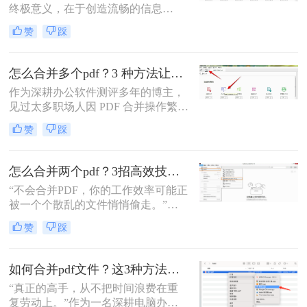
终极意义，在于创造流畅的信息
流。”身为一名深耕电脑办公软件测
赞
踩
评多年的博主，我深知高效处理文档
是职场人士和内容创作者的核心痛
点。面对数十份零散的PDF——可能
怎么合并多个pdf？3 种方法让效率翻倍”！
是项目报告的不同章节、分散的合同
作为深耕办公软件测评多年的博主，
附件，或是零散的参考资料
见过太多职场人因 PDF 合并操作繁
琐、格式错乱、隐私泄露踩坑。其实
赞
踩
选对方法，1 分钟就能搞定多文件合
并，还能精准保留原始格式。
怎么合并两个pdf？3招高效技巧，让你告别杂乱文档！
“不会合并PDF，你的工作效率可能正
被一个个散乱的文件悄悄偷走。”作
为一名从事电脑办公软件测评多年的
赞
踩
博主，小编经常被粉丝问到：“怎么
合并两个pdf？”这看似简单的操作，
背后却藏着效率的巨大分水岭。职场
如何合并pdf文件？这3种方法让你效率翻倍！
办公人群和自媒体创作者们，常常陷
“真正的高手，从不把时间浪费在重
入信息碎片化、操作繁琐和安全隐忧
复劳动上。”作为一名深耕电脑办公
的困境。