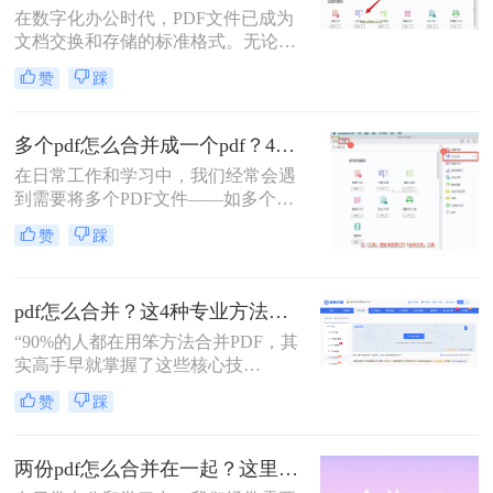
在数字化办公时代，PDF文件已成为
分享或打印。那么怎么把多个pdf文件
文档交换和存储的标准格式。无论是
合并成一个呢？本文将全面解析多种
学术研究、工作报告还是法律文件，
PDF合并方法，帮助您根据具体需求
赞
踩
我们经常需要将多个PDF文件整合为
选择最合适的解决方案。
一个完整的文档。然而，许多人在面
对这一需求时常常感到困惑。那么多
多个pdf怎么合并成一个pdf？4种合并pdf方法详解！
个pdf文件怎么合并成一个文件呢？本
在日常工作和学习中，我们经常会遇
文将详细介绍七种常用且高效的PDF
到需要将多个PDF文件——如多个章
合并方法，涵盖不同平台、使用场景
节的电子书、一系列扫描件、不同来
和技术水平，助您轻松应对各种PDF
赞
踩
源的报告或发票——整合为一个单一
处理需求。
PDF文件的需求。这不仅便于管理和
归档，也更利于阅读、分享和打印。
pdf怎么合并？这4种专业方法，让你效率翻倍！
然而，面对这一看似简单的任务，许
多用户却不知从何下手，或者使用的
“90%的人都在用笨方法合并PDF，其
工具不够高效、安全。
实高手早就掌握了这些核心技
巧。”作为一名在电脑办公软件领域
赞
踩
深耕多年的测评博主，每天都会收到
大量关于PDF处理的咨询。其
中，“PDF怎么合并”这个问题出现的
两份pdf怎么合并在一起？这里分享4个合并方法！
频率高居不下。这看似简单的操作，