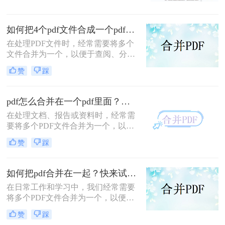
涵盖在线工具、桌面软件、命令行及
的补充条款发过来，是另一个PDF，
移动应用，助您轻松应对各类合并需
怎么合并到主文件里啊？在线等，挺
求。
如何把4个pdf文件合成一个pdf？这3种合成方法请务必学会！
急的！”这样的场景，你是否熟悉？
在处理PDF文件时，经常需要将多个
文件合并为一个，以便于查阅、分享
或存储。那么如何把4个pdf文件合成
赞
踩
一个pdf呢？本文将介绍三种将4个
PDF文件合成一个PDF的高效方法。
pdf怎么合并在一个pdf里面？这二种合并方法了解下！
在处理文档、报告或资料时，经常需
要将多个PDF文件合并为一个，以便
于查阅和管理。那么pdf怎么合并在一
赞
踩
个pdf里面呢？本文将介绍两种将多个
PDF合并为一个的方法。
如何把pdf合并在一起？快来试试这3种合并方法！
在日常工作和学习中，我们经常需要
将多个PDF文件合并为一个，以便于
查阅和分享。那么如何把pdf合并在一
赞
踩
起呢？本文将介绍三种常用的PDF合