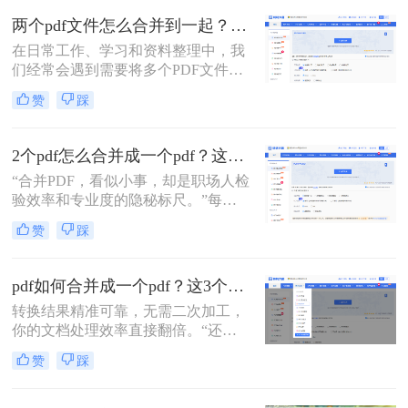
怎么才能把它们快速、无损地合并到
两个pdf文件怎么合并到一起？一篇涵盖所有主流方法的终极指南！
一个PDF文件里？”
在日常工作、学习和资料整理中，我
们经常会遇到需要将多个PDF文件合
并为一个的情况。无论是整合多个章
赞
踩
节的电子书、汇总一份报告的各个部
分，还是将扫描的图片合并为一个
PDF文档，掌握高效、可靠的PDF合
2个pdf怎么合并成一个pdf？这3个方法让你效率翻倍，安全省心！
并技能至关重要。市面上有许多工具
“合并PDF，看似小事，却是职场人检
可以实现这一功能，但各有优劣。那
验效率和专业度的隐秘标尺。”每到
么两个pdf文件怎么合并到一起呢？本
月底汇总报告、项目结案需整合多方
文将为您详细介绍四种主流且有效的
赞
踩
资料，或是自媒体朋友整理拍摄脚本
方法，从在线工具的便捷到专业软件
与合同，你是否也对着电脑上零散的
的强大，助您轻松应对各种合并需
PDF文档感到头疼？手动复制粘贴？
求。
pdf如何合并成一个pdf？这3个免费高效方法，职场人必须掌握！
格式全乱。
转换结果精准可靠，无需二次加工，
你的文档处理效率直接翻倍。“还在
为合并几十个PDF报告而头疼？你浪
赞
踩
费在重复操作上的时间，够你学一个
新技能了。”作为在电脑办公软件测
评领域深耕多年的小编，我见过太多