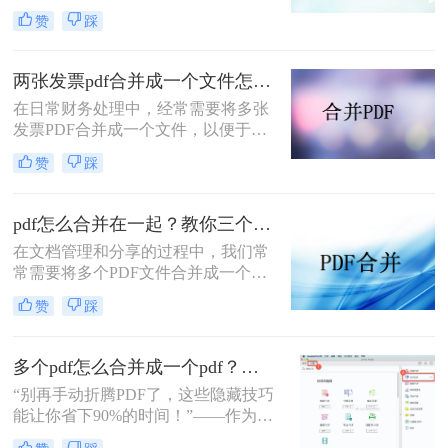
文档管理和分享。然而，当需要整合
赞
踩
多个PDF文件时，找到一种简单且有
效的解决方案变得尤为重要。那么如
何合并pdf文件到一个pdf呢？本文将
两张发票pdf合并成一个文件怎么弄？掌握这3种方法轻松合并！
介绍三种不同的方法来帮助您轻松地
在日常财务处理中，经常需要将多张
将多个PDF文件合并成一个PDF文
发票PDF合并成一个文件，以便于归
件。
档、分享或打印。那么两张发票pdf合
赞
踩
并成一个文件怎么弄呢？本文将介绍
三种将两张发票PDF合并成一个文件
的方法。
pdf怎么合并在一起？教你三个好用办法！
在文档管理和分享的过程中，我们常
常需要将多个PDF文件合并成一个单
一的文件，以简化发送、存储或打印
赞
踩
的过程。无论是为了创建综合报告、
整合学习资料还是整理合同文档，掌
握pdf怎么合并在一起是一项非常实用
多个pdf怎么合并成一个pdf？小编亲测高效方法大公开！
的技能。本文将介绍三种不同的PDF
“别再手动折腾PDF了，这些隐藏技巧
合并方法。
能让你省下90%的时间！”——作为从
事电脑办公软件测评多年的博主，小