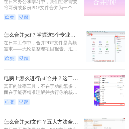
在日常办公和学习中，我们经常需要
却实实在在地困扰着众多职场人：报
将两份或多份PDF文件合并为一个，
告整合、资料归档、方案提交……每
以便于查阅、分享和存储。那么两份
一次低效的手动处理，都在悄悄吞噬
赞
踩
pdf怎么合并在一起呢？本文将介绍四
你的时间与耐心。
种将两份PDF合并的高效方法，帮助
您轻松完成PDF合并任务。
怎么合并pdf？掌握这5个专业方法，效率提升300%！
在日常工作中，合并PDF文件是高频
需求——无论是整理项目报告、汇总
客户资料，还是准备学术论文。但许
赞
踩
多人仍在用低效、有风险的方法处理
这一问题。那么怎么合并pdf呢？作为
一名深耕办公软件测评多年的博主，
电脑上怎么进行pdf合并？这三招，让你十分钟从小白变高手！
我今天为你带来一份系统、专业的
PDF合并指南，助你告别效率低下与
真正的效率工具，不在于功能繁多，
安全隐患。
而在于能否精准理解并执行你的核心
意图。“小编，快帮帮我！明早汇报
赞
踩
用的方案，十几份PDF还散着，甲方
爸爸要一个合并文件，我快急疯
了！”深夜十一点，收到粉丝小陈的
怎么合并pdf文件？五大方法全解析！
紧急求助。