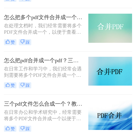
pdf文件合并成一个呢？本文将介绍四
种将多个PDF文件合并成一个的方
法，帮助您轻松完成PDF文件的合并
怎么把多个pdf文件合并成一个？试试看这二种转换方式！
任务。
在处理文档时，我们经常需要将多个
PDF文件合并成一个，以便于查看、
传输和存档。那么怎么把多个pdf文件
赞
踩
合并成一个呢？本文将介绍两种常用
的PDF合并方法，帮助您高效地完成
PDF合并任务。
怎么把pdf合并成一个pdf？三种方法教你快速合并pdf！
在日常工作和学习中，我们经常会遇
到需要将多个PDF文件合并成一个文
件的需求。无论是为了整理资料、简
赞
踩
化分享流程，还是为了更方便地阅读
和管理，PDF合并都是一个非常实用
的功能。那么怎么把pdf合并成一个
三个pdf文件怎么合成一个？教你4种大家都在用方法！
pdf呢？以下将详细介绍几种常用的
在日常办公和学术研究中，经常需要
PDF合并方法，帮助您轻松实现这一
将多个PDF文件合并成一个以便于管
目标。
理和分享。那么三个pdf文件怎么合成
赞
踩
一个呢？本文将介绍四种将三个PDF