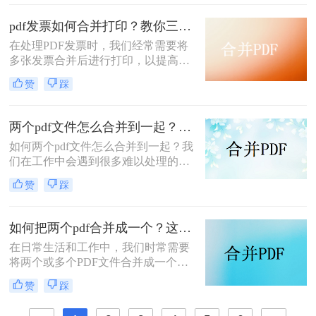
文件合成一个的实用方法。
pdf发票如何合并打印？教你三种简单合并方法！
在处理PDF发票时，我们经常需要将
多张发票合并后进行打印，以提高工
作效率和节省纸张。那么PDF发票如
赞
踩
何合并打印呢？以下将介绍三种合并
PDF发票并进行打印的方法，帮助你
轻松应对这一需求。
两个pdf文件怎么合并到一起？大家来试试这3种方法吧！
如何两个pdf文件怎么合并到一起？我
们在工作中会遇到很多难以处理的文
件，比如PDF文件，特别是多个PDF
赞
踩
文件合并成一个PDF文件。事实上，
大多数人不知道如何合并，盲目地在
互联网上找到相关的方法。最后，我
如何把两个pdf合并成一个？这4种合并方法很好用！
们不能达到我们理想的预期。让我们
在日常生活和工作中，我们时常需要
来看看pdf合并的方法。
将两个或多个PDF文件合并成一个，
以便于管理、查阅和分享。那么如何
赞
踩
把两个pdf合并成一个呢？本文将介绍
三种常用的PDF合并方法。