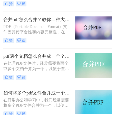
或存储。那么如何将pdf文件合并到一
赞
踩
起呢？本文将介绍两种合并PDF文件
的方法。
合并pdf怎么合并？教你二种大家都在用的合并方法！
PDF（Portable Document Format）文
件因其跨平台性和内容完整性，在日
常办公和学习中得到了广泛应用。有
赞
踩
时，我们需要将多个PDF文件合并为
一个，以便于阅读、分享或存档。那
么合并pdf怎么合并呢？本文将介绍两
pdf两个文档怎么合并成一个？这4种合并方法快来看看！
种常见的PDF合并方法。
在处理PDF文件时，经常需要将两个
或多个文档合并为一个，以便于查
阅、分享或存档。那么pdf两个文档怎
赞
踩
么合并成一个呢？本文将介绍四种常
用的PDF合并方法。
如何将多个pdf文件合并成一个？这3种方法轻松合并文件！
在日常办公和学习中，我们经常需要
将多个PDF文件合并为一个，以便于
分享、存储和管理。那么如何将多个
赞
踩