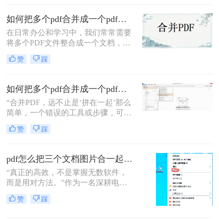
并方法。
如何把多个pdf合并成一个pdf？来试试这两种高效方法！
在日常办公和学习中，我们常常需要
将多个PDF文件整合成一个文档，以
便更好地管理和分享信息。那么如何
赞
踩
把多个pdf合并成一个pdf呢？为了帮
助您更高效地完成这项任务，本文将
介绍两种简单而实用的方法来合并多
如何把多个pdf合并成一个pdf？5种高效合并方法详解！
个PDF文件。
“合并PDF，远不止是‘拼在一起’那么
简单，一个错误的工具或步骤，可能
让你精心排版的文档面目全
赞
踩
非。”——这是从业多年，处理过上
万份文档的小编最深刻的体会。
pdf怎么把三个文档图片合一起？三招搞定，最后一招在线即用无门槛！
“真正的高效，不是掌握无数软件，
而是用对方法。”作为一名深耕电脑
办公软件测评多年的博主，小编经常
赞
踩
在后台收到类似的求助：“手头有三
份扫描件或截图，都是图片型PDF，