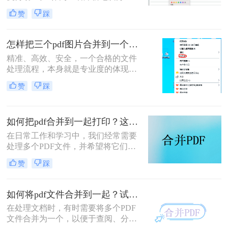
软件测评多年的博主，我深知PDF文
赞
踩
件处理是每个职场人和内容创作者的
日常刚需。信息提取不精准、操作繁
琐、安全隐患——这些痛点几乎每天
怎样把三个pdf图片合并到一个文件？三招搞定，职场效率飙升秘籍！
都在消耗我们的时间和耐心。
精准、高效、安全，一个合格的文件
处理流程，本身就是专业度的体现。
在信息爆炸的职场，我们每天都要与
赞
踩
海量文档打交道。你是否也经常遇到
这样的场景：客户发来三张重要的产
品示意图PDF、三页独立的合同附件
如何把pdf合并到一起打印？这4种合并方法了解一下！
PDF，或是三份散乱的报告图表
PDF，急需你整理成一个规整的文件
在日常工作和学习中，我们经常需要
进行提交或归档？
处理多个PDF文件，并希望将它们合
并成一个文件进行打印，以便于管理
赞
踩
和节省纸张。那么如何把pdf合并到一
起打印呢？以下是几种常用的方法来
合并PDF文件并打印，每种方法都附
如何将pdf文件合并到一起？试试这二个合并方法！
有简介。
在处理文档时，有时需要将多个PDF
文件合并为一个，以便于查阅、分享