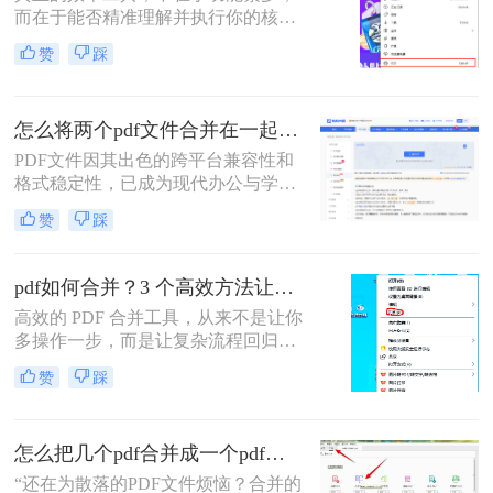
而在于能否精准理解并执行你的核心
意图。“小编，快帮帮我！明早汇报
赞
踩
用的方案，十几份PDF还散着，甲方
爸爸要一个合并文件，我快急疯
了！”深夜十一点，收到粉丝小陈的
怎么将两个pdf文件合并在一起？五大方法全面解析！
紧急求助。
PDF文件因其出色的跨平台兼容性和
格式稳定性，已成为现代办公与学术
交流中不可或缺的文件格式。然而，
赞
踩
当我们面对需要整合多个PDF文档的
情况时，如何高效、安全地完成合并
任务就成为了一个常见挑战。
pdf如何合并？3 个高效方法让办公效率翻倍！
高效的 PDF 合并工具，从来不是让你
多操作一步，而是让复杂流程回归简
单本质。职场中，谁没遇到过需要将
赞
踩
多个 PDF 文件合并的场景？项目报告
的分散章节、客户资料的零散文档、
自媒体素材的拆分文件，都需要快速
怎么把几个pdf合并成一个pdf文件？合并文件的四大高效秘籍，总有一款适合你！
整合为完整文档。
“还在为散落的PDF文件烦恼？合并的