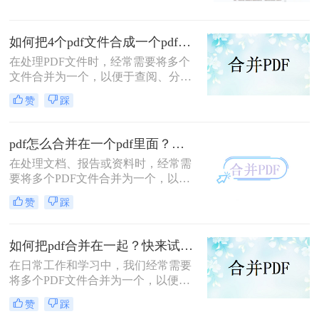
涵盖在线工具、桌面软件、命令行及
的补充条款发过来，是另一个PDF，
移动应用，助您轻松应对各类合并需
怎么合并到主文件里啊？在线等，挺
求。
如何把4个pdf文件合成一个pdf？这3种合成方法请务必学会！
急的！”这样的场景，你是否熟悉？
在处理PDF文件时，经常需要将多个
文件合并为一个，以便于查阅、分享
或存储。那么如何把4个pdf文件合成
赞
踩
一个pdf呢？本文将介绍三种将4个
PDF文件合成一个PDF的高效方法。
pdf怎么合并在一个pdf里面？这二种合并方法了解下！
在处理文档、报告或资料时，经常需
要将多个PDF文件合并为一个，以便
于查阅和管理。那么pdf怎么合并在一
赞
踩
个pdf里面呢？本文将介绍两种将多个
PDF合并为一个的方法。
如何把pdf合并在一起？快来试试这3种合并方法！
在日常工作和学习中，我们经常需要
将多个PDF文件合并为一个，以便于
查阅和分享。那么如何把pdf合并在一
赞
踩
起呢？本文将介绍三种常用的PDF合