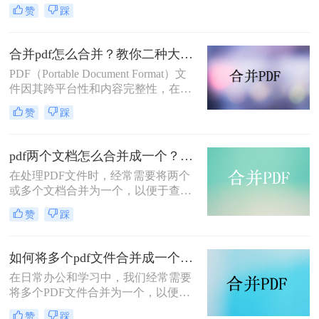
或存储。那么如何将pdf文件合并到一
赞
踩
起呢？本文将介绍两种合并PDF文件
的方法。
合并pdf怎么合并？教你二种大家都在用的合并方法！
PDF（Portable Document Format）文
件因其跨平台性和内容完整性，在日
常办公和学习中得到了广泛应用。有
赞
踩
时，我们需要将多个PDF文件合并为
一个，以便于阅读、分享或存档。那
么合并pdf怎么合并呢？本文将介绍两
pdf两个文档怎么合并成一个？这4种合并方法快来看看！
种常见的PDF合并方法。
在处理PDF文件时，经常需要将两个
或多个文档合并为一个，以便于查
阅、分享或存档。那么pdf两个文档怎
赞
踩
么合并成一个呢？本文将介绍四种常
用的PDF合并方法。
如何将多个pdf文件合并成一个？这3种方法轻松合并文件！
在日常办公和学习中，我们经常需要
将多个PDF文件合并为一个，以便于
分享、存储和管理。那么如何将多个
赞
踩