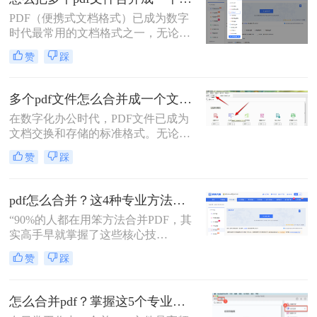
多用户却不知从何下手，或者使用的
PDF（便携式文档格式）已成为数字
工具不够高效、安全。
时代最常用的文档格式之一，无论是
学术论文、商务报告、电子书还是官
赞
踩
方文件，PDF都能保持原始格式在不
同设备上的一致性。然而，在日常工
作和学习中，我们常常需要将多个
多个pdf文件怎么合并成一个文件？从新手到高手的完整指南！
PDF文件合并成一个，以方便管理、
在数字化办公时代，PDF文件已成为
分享或打印。那么怎么把多个pdf文件
文档交换和存储的标准格式。无论是
合并成一个呢？本文将全面解析多种
学术研究、工作报告还是法律文件，
PDF合并方法，帮助您根据具体需求
赞
踩
我们经常需要将多个PDF文件整合为
选择最合适的解决方案。
一个完整的文档。然而，许多人在面
对这一需求时常常感到困惑。那么多
pdf怎么合并？这4种专业方法，让你效率翻倍！
个pdf文件怎么合并成一个文件呢？本
“90%的人都在用笨方法合并PDF，其
文将详细介绍七种常用且高效的PDF
实高手早就掌握了这些核心技
合并方法，涵盖不同平台、使用场景
巧。”作为一名在电脑办公软件领域
和技术水平，助您轻松应对各种PDF
赞
踩
深耕多年的测评博主，每天都会收到
处理需求。
大量关于PDF处理的咨询。其
中，“PDF怎么合并”这个问题出现的
怎么合并pdf？掌握这5个专业方法，效率提升300%！
频率高居不下。这看似简单的操作，