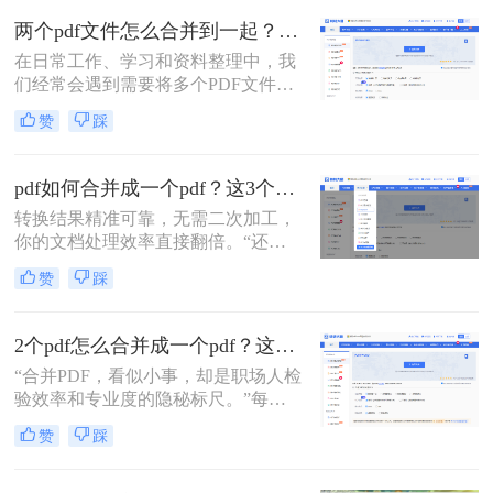
怎么才能把它们快速、无损地合并到
两个pdf文件怎么合并到一起？一篇涵盖所有主流方法的终极指南！
一个PDF文件里？”
在日常工作、学习和资料整理中，我
们经常会遇到需要将多个PDF文件合
并为一个的情况。无论是整合多个章
赞
踩
节的电子书、汇总一份报告的各个部
分，还是将扫描的图片合并为一个
PDF文档，掌握高效、可靠的PDF合
pdf如何合并成一个pdf？这3个免费高效方法，职场人必须掌握！
并技能至关重要。市面上有许多工具
转换结果精准可靠，无需二次加工，
可以实现这一功能，但各有优劣。那
你的文档处理效率直接翻倍。“还在
么两个pdf文件怎么合并到一起呢？本
为合并几十个PDF报告而头疼？你浪
文将为您详细介绍四种主流且有效的
赞
踩
费在重复操作上的时间，够你学一个
方法，从在线工具的便捷到专业软件
新技能了。”作为在电脑办公软件测
的强大，助您轻松应对各种合并需
评领域深耕多年的小编，我见过太多
求。
2个pdf怎么合并成一个pdf？这3个方法让你效率翻倍，安全省心！
职场朋友被基础的文档处理问题绊住
“合并PDF，看似小事，却是职场人检
手脚。那么pdf如何合并成一个pdf
验效率和专业度的隐秘标尺。”每到
呢？
月底汇总报告、项目结案需整合多方
赞
踩
资料，或是自媒体朋友整理拍摄脚本
与合同，你是否也对着电脑上零散的
PDF文档感到头疼？手动复制粘贴？