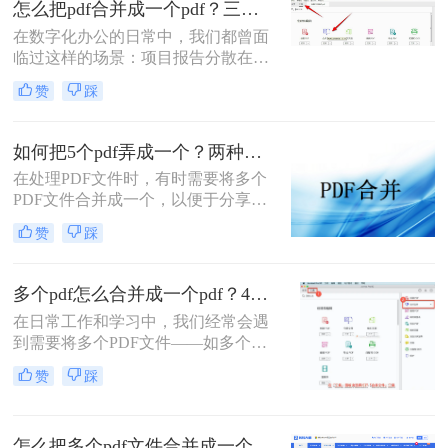
怎么把pdf合并成一个pdf？三招教你高效整合关键信息！
格式全乱。
在数字化办公的日常中，我们都曾面
临过这样的场景：项目报告分散在多
个PDF里，学术论文章节各自独立，
赞
踩
或是一堆扫描合同需要整合。PDF合
并这个看似简单的操作，实则直接影
响着我们的信息处理效率与专业形
如何把5个pdf弄成一个？两种实用方法详解分享！
象。那么怎么把pdf合并成一个pdf
在处理PDF文件时，有时需要将多个
呢？今天，作为一名深耕办公软件领
PDF文件合并成一个，以便于分享、
域多年的测评博主，我将为你揭秘三
存储或打印。那么如何把5个pdf弄成
种最高效的PDF合并方案，帮你彻底
赞
踩
一个呢？本文将介绍两种将五个PDF
摆脱文档管理的困扰。
文件合并成一个的方法。
多个pdf怎么合并成一个pdf？4种合并pdf方法详解！
在日常工作和学习中，我们经常会遇
到需要将多个PDF文件——如多个章
节的电子书、一系列扫描件、不同来
赞
踩
源的报告或发票——整合为一个单一
PDF文件的需求。这不仅便于管理和
归档，也更利于阅读、分享和打印。
怎么把多个pdf文件合并成一个？全面指南与详细方法解析！
然而，面对这一看似简单的任务，许