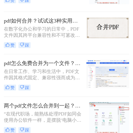
赞
踩
编经常收到读者关于PDF合并的求
助。今天，我就结合多年经验，分享
多个PDF怎么合并成一个PDF的常用
pdf如何合并？试试这3种实用合并方法！
方法，帮你解决操作繁琐、安全隐忧
等核心困扰。那么多个pdf怎么合并成
在数字化办公和学习的日常中，PDF
一个pdf呢？本文基于真实测试和数
文件因其跨平台兼容性和不可篡改性
据，确保专业可信，助你快速掌握实
而广受欢迎。然而，当需要处理多个
赞
踩
用技能。
PDF文件时，将它们合并成一个文件
往往能带来诸多便利。那么pdf如何合
并呢？本文将介绍三种合并PDF文件
pdf怎么免费合并为一个文件？五种免费合并方法详解！
的方法。
在日常工作、学习和生活中，PDF文
件因其格式固定、兼容性强而成为文
档交换的主流格式。然而，我们经常
赞
踩
遇到需要将多个PDF文件合并为一个
的情况，比如整理报告、汇总资料或
提交组合文档。虽然市面上有众多付
两个pdf文件怎么合并到一起？3分钟教会你5种专业方法，最后一招绝了！
费软件提供PDF编辑功能，但免费方
“在现代职场，能熟练处理PDF如同会
案同样能高效完成任务。那么pdf怎么
使用办公软件一样，是摆脱‘电脑小
免费合并为一个文件呢？本文将系统
白’标签、提升个人效率的隐形核心竞
介绍五种免费合并PDF文件的方法，
赞
踩
争力。”——小编“领导刚把项目合同