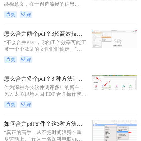
终极意义，在于创造流畅的信息
流。”身为一名深耕电脑办公软件测
赞
踩
评多年的博主，我深知高效处理文档
是职场人士和内容创作者的核心痛
点。面对数十份零散的PDF——可能
怎么合并两个pdf？3招高效技巧，让你告别杂乱文档！
是项目报告的不同章节、分散的合同
“不会合并PDF，你的工作效率可能正
附件，或是零散的参考资料
被一个个散乱的文件悄悄偷走。”作
为一名从事电脑办公软件测评多年的
赞
踩
博主，小编经常被粉丝问到：“怎么
合并两个pdf？”这看似简单的操作，
背后却藏着效率的巨大分水岭。职场
怎么合并多个pdf？3 种方法让效率翻倍”！
办公人群和自媒体创作者们，常常陷
作为深耕办公软件测评多年的博主，
入信息碎片化、操作繁琐和安全隐忧
见过太多职场人因 PDF 合并操作繁
的困境。
琐、格式错乱、隐私泄露踩坑。其实
赞
踩
选对方法，1 分钟就能搞定多文件合
并，还能精准保留原始格式。
如何合并pdf文件？这3种方法让你效率翻倍！
“真正的高手，从不把时间浪费在重
复劳动上。”作为一名深耕电脑办公