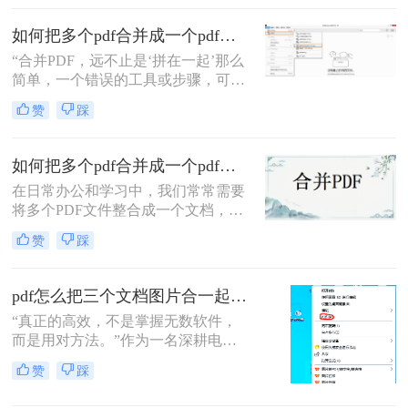
并方法。
如何把多个pdf合并成一个pdf？5种高效合并方法详解！
“合并PDF，远不止是‘拼在一起’那么
简单，一个错误的工具或步骤，可能
让你精心排版的文档面目全
赞
踩
非。”——这是从业多年，处理过上
万份文档的小编最深刻的体会。
如何把多个pdf合并成一个pdf？来试试这两种高效方法！
在日常办公和学习中，我们常常需要
将多个PDF文件整合成一个文档，以
便更好地管理和分享信息。那么如何
赞
踩
把多个pdf合并成一个pdf呢？为了帮
助您更高效地完成这项任务，本文将
介绍两种简单而实用的方法来合并多
pdf怎么把三个文档图片合一起？三招搞定，最后一招在线即用无门槛！
个PDF文件。
“真正的高效，不是掌握无数软件，
而是用对方法。”作为一名深耕电脑
办公软件测评多年的博主，小编经常
赞
踩
在后台收到类似的求助：“手头有三
份扫描件或截图，都是图片型PDF，