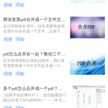
文档管理和分享。然而，当需要整合
赞
踩
多个PDF文件时，找到一种简单且有
效的解决方案变得尤为重要。那么如
何合并pdf文件到一个pdf呢？本文将
两张发票pdf合并成一个文件怎么弄？掌握这3种方法轻松合并！
介绍三种不同的方法来帮助您轻松地
在日常财务处理中，经常需要将多张
将多个PDF文件合并成一个PDF文
发票PDF合并成一个文件，以便于归
件。
档、分享或打印。那么两张发票pdf合
赞
踩
并成一个文件怎么弄呢？本文将介绍
三种将两张发票PDF合并成一个文件
的方法。
pdf怎么合并在一起？教你三个好用办法！
在文档管理和分享的过程中，我们常
常需要将多个PDF文件合并成一个单
一的文件，以简化发送、存储或打印
赞
踩
的过程。无论是为了创建综合报告、
整合学习资料还是整理合同文档，掌
握pdf怎么合并在一起是一项非常实用
多个pdf怎么合并成一个pdf？小编亲测高效方法大公开！
的技能。本文将介绍三种不同的PDF
“别再手动折腾PDF了，这些隐藏技巧
合并方法。
能让你省下90%的时间！”——作为从
事电脑办公软件测评多年的博主，小