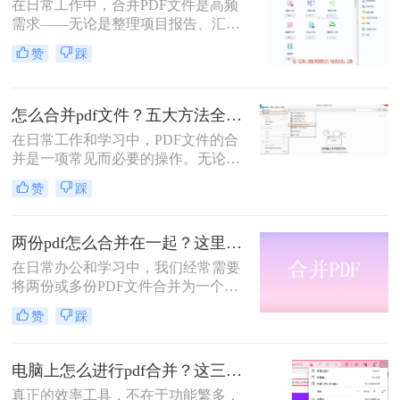
在日常工作中，合并PDF文件是高频
却实实在在地困扰着众多职场人：报
需求——无论是整理项目报告、汇总
告整合、资料归档、方案提交……每
客户资料，还是准备学术论文。但许
一次低效的手动处理，都在悄悄吞噬
赞
踩
多人仍在用低效、有风险的方法处理
你的时间与耐心。
这一问题。那么怎么合并pdf呢？作为
一名深耕办公软件测评多年的博主，
怎么合并pdf文件？五大方法全解析！
我今天为你带来一份系统、专业的
PDF合并指南，助你告别效率低下与
在日常工作和学习中，PDF文件的合
安全隐患。
并是一项常见而必要的操作。无论是
整理报告、合并多个章节的电子书，
赞
踩
还是将扫描件整合为一份完整文档，
PDF合并功能都显得至关重要。然
而，面对市场上琳琅满目的工具和方
两份pdf怎么合并在一起？这里分享4个合并方法！
法，许多用户往往感到困惑：哪种方
在日常办公和学习中，我们经常需要
法最快捷？哪种最安全？怎么合并pdf
将两份或多份PDF文件合并为一个，
文件=
以便于查阅、分享和存储。那么两份
赞
踩
pdf怎么合并在一起呢？本文将介绍四
种将两份PDF合并的高效方法，帮助
您轻松完成PDF合并任务。
电脑上怎么进行pdf合并？这三招，让你十分钟从小白变高手！
真正的效率工具，不在于功能繁多，