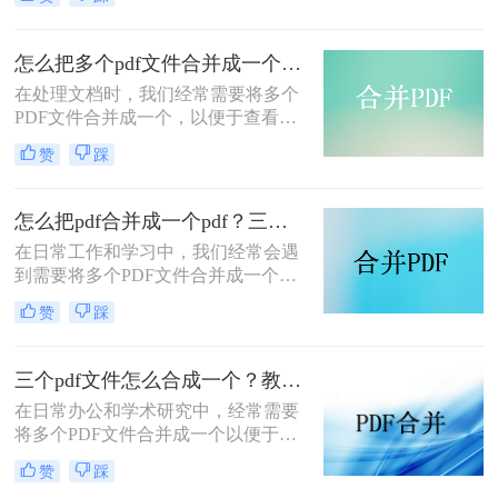
pdf文件合并成一个呢？本文将介绍四
种将多个PDF文件合并成一个的方
法，帮助您轻松完成PDF文件的合并
怎么把多个pdf文件合并成一个？试试看这二种转换方式！
任务。
在处理文档时，我们经常需要将多个
PDF文件合并成一个，以便于查看、
传输和存档。那么怎么把多个pdf文件
赞
踩
合并成一个呢？本文将介绍两种常用
的PDF合并方法，帮助您高效地完成
PDF合并任务。
怎么把pdf合并成一个pdf？三种方法教你快速合并pdf！
在日常工作和学习中，我们经常会遇
到需要将多个PDF文件合并成一个文
件的需求。无论是为了整理资料、简
赞
踩
化分享流程，还是为了更方便地阅读
和管理，PDF合并都是一个非常实用
的功能。那么怎么把pdf合并成一个
三个pdf文件怎么合成一个？教你4种大家都在用方法！
pdf呢？以下将详细介绍几种常用的
在日常办公和学术研究中，经常需要
PDF合并方法，帮助您轻松实现这一
将多个PDF文件合并成一个以便于管
目标。
理和分享。那么三个pdf文件怎么合成
赞
踩
一个呢？本文将介绍四种将三个PDF