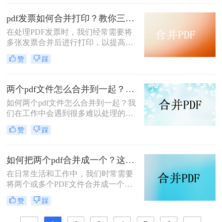
文件合成一个的实用方法。
pdf发票如何合并打印？教你三种简单合并方法！
在处理PDF发票时，我们经常需要将
多张发票合并后进行打印，以提高工
作效率和节省纸张。那么PDF发票如
赞
踩
何合并打印呢？以下将介绍三种合并
PDF发票并进行打印的方法，帮助你
轻松应对这一需求。
两个pdf文件怎么合并到一起？大家来试试这3种方法吧！
如何两个pdf文件怎么合并到一起？我
们在工作中会遇到很多难以处理的文
件，比如PDF文件，特别是多个PDF
赞
踩
文件合并成一个PDF文件。事实上，
大多数人不知道如何合并，盲目地在
互联网上找到相关的方法。最后，我
如何把两个pdf合并成一个？这4种合并方法很好用！
们不能达到我们理想的预期。让我们
在日常生活和工作中，我们时常需要
来看看pdf合并的方法。
将两个或多个PDF文件合并成一个，
以便于管理、查阅和分享。那么如何
赞
踩
把两个pdf合并成一个呢？本文将介绍
三种常用的PDF合并方法。