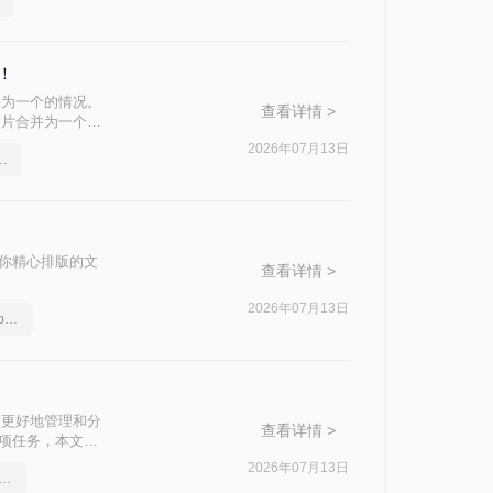
！
并为一个的情况。
查看详情 >
图片合并为一个
可以实现这一功
2026年07月13日
合并pdf文件的操作方法
绍四种主流且有
需求。
让你精心排版的文
查看详情 >
。
2026年07月13日
如何把多个pdf文件合并，pdf如何合并成一个
便更好地管理和分
查看详情 >
这项任务，本文将
2026年07月13日
多个pdf合并成一个pdf文件