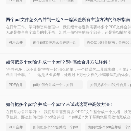
PDF合并
pdf怎么合并在一个pdf里面
pdf格式的文件怎么合并到一个里面
两个pdf文件怎么合并到一起？一篇涵盖所有主流方法的终极指南
在日常工作、学习和资料整理中，我们经常会遇到需要将多个PDF文件合
无论是整合多个章节的电子书、汇总一份报告的各个部分，还是将扫描的
PDF文档，掌握高效、可靠的PDF合并技能至关重要。市面上有许多工具
PDF合并
两个pdf文件怎么合并到一起
办公知识科普指南，
能，但各有优劣。那么两个pdf文件怎么合并到一起呢？本文将为您详细介
效的方法，从在线工具的便捷到专业软件的强大，助您轻松应对各种合并
如何把多个pdf合并成一个pdf？5种高效合并方法详解！
“合并PDF，远不止是‘拼在一起’那么简单，一个错误的工具或步骤，可能
档面目全非。”——这是从业多年，处理过上万份文档的小编最深刻的体会
PDF合并
pdf如何合并成一个，如何把多个pdf文件合并
如何把多个pdf合并成一个pdf？来试试这两种高效方法！
在日常办公和学习中，我们常常需要将多个PDF文件整合成一个文档，以
享信息。那么如何把多个pdf合并成一个pdf呢？为了帮助您更高效地完成
介绍两种简单而实用的方法来合并多个PDF文件。
PDF合并
如何把多个pdf合并成一个pdf
如何把