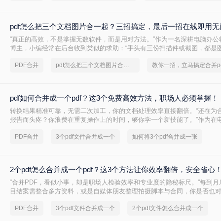
pdf怎么把三个文档图片合一起？三招搞定，最后一招在线即用无
“真正的高效，不是掌握无数软件，而是用对方法。”作为一名深耕电脑办公
博主，小编经常在后台收到类似的求助：“手头有三份扫描件或截图，都是图
么才能把它们快速、无损地合并到一个PDF文件里？”
PDF合并
pdf怎么把三个文档图片合一起
教你一招，立马搞定合并pd
pdf如何合并成一个pdf？这3个免费高效方法，职场人必须掌握！
转换结果精准可靠，无需二次加工，你的文档处理效率直接翻倍。“还在为合
报告而头疼？你浪费在重复操作上的时间，够你学一个新技能了。”作为在
评领域深耕多年的小编，我见过太多职场朋友被基础的文档处理问题绊住手脚
PDF合并
3个pdf文件合并成一个
如何将3个pdf合并成一张
何合并成一个pdf呢？
2个pdf怎么合并成一个pdf？这3个方法让你效率翻倍，安全省心
“合并PDF，看似小事，却是职场人检验效率和专业度的隐秘标尺。”每到
目结案需整合多方资料，或是自媒体朋友整理拍摄脚本与合同，你是否也
PDF文档感到头疼？手动复制粘贴？格式全乱。
PDF合并
3个pdf文件合并成一个
2个pdf文件怎么合并成一个