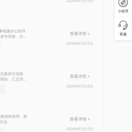
2026年07月15日
小程序
从事电脑办公软件
查看详情 >
客服
合多年经验，分享
等核心困扰。那么
2026年07月15日
，助你快速掌握实
档交换的主流格
查看详情 >
理报告、汇总资料
方案同样能高效完
2026年07月15日
PDF文件的方
并需求。
于查阅和管理。那
查看详情 >
的方法。
2026年07月15日