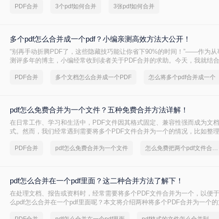
PDF合并
3个pdf如何合并
3张pdf如何合并
多个pdf怎么合并成一个pdf？小编亲测高效方法大公开！
“别再手动折腾PDF了，这些隐藏技巧能让你省下90%的时间！”——作为
测评多年的博主，小编经常收到读者关于PDF合并的求助。今天，我就结
多个PDF怎么合并成一个PDF的常用方法，帮你解决操作繁琐、安全隐忧
PDF合并
多个文档怎么合并成一个PDF
怎么将多个pdf合并成一个
多个pdf怎么合并成一个pdf呢？本文基于真实测试和数据，确保专业可信
用技能。
pdf怎么免费合并为一个文件？五种免费合并方法详解！
在日常工作、学习和生活中，PDF文件因其格式固定、兼容性强而成为文
式。然而，我们经常遇到需要将多个PDF文件合并为一个的情况，比如整
或提交组合文档。虽然市面上有众多付费软件提供PDF编辑功能，但免费
PDF合并
pdf怎么免费合并为一个文件
怎么免费把两个pdf文件合并为一个
成任务。那么pdf怎么免费合并为一个文件呢？本文将系统介绍五种免费合并
法，涵盖在线工具、桌面软件、命令行及移动应用，助您轻松应对各类合
pdf怎么合并在一个pdf里面？这二种合并方法了解下！
在处理文档、报告或资料时，经常需要将多个PDF文件合并为一个，以便
么pdf怎么合并在一个pdf里面呢？本文将介绍两种将多个PDF合并为一个