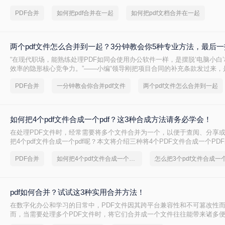
PDF合并
如何把pdf合并在一起
如何把pdf文档合并在一起
两个pdf文件怎么合并到一起？3分钟教会你5种专业方法，最后
“在现代职场，能熟练处理PDF如同会使用办公软件一样，是摆脱‘电脑小白
效率的隐形核心竞争力。”——小编“领导刚把项目合同的补充条款发过来，
怎么合并到主文件里啊？在线等，挺急的！”这样的场景，你是否熟悉？
PDF合并
一分钟教会你合并pdf文件
两个pdf文件怎么合并到一起
如何把4个pdf文件合成一个pdf？这3种合成方法请务必学会！
在处理PDF文件时，经常需要将多个文件合并为一个，以便于查阅、分享
把4个pdf文件合成一个pdf呢？本文将介绍三种将4个PDF文件合成一个PD
PDF合并
如何把4个pdf文件合成一个pdf
怎么把3个pdf文件合成一
pdf如何合并？试试这3种实用合并方法！
在数字化办公和学习的日常中，PDF文件因其跨平台兼容性和不可篡改性
而，当需要处理多个PDF文件时，将它们合并成一个文件往往能带来诸多便利
何合并呢？本文将介绍三种合并PDF文件的方法。