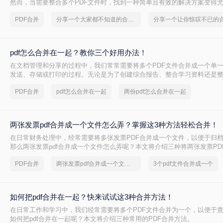
然而，当需要整合多个PDF文件时，找到一种简单且有效的解决方案变得
何合并pdf文件到一个pdf呢？本文将介绍三种不同的方法来帮助您轻松地将
PDF合并
分享一个大家都不知道的合并pdf文件方法
并成一个PDF文件。
pdf怎么合并在一起？教你三个好用办法！
在文档管理和分享的过程中，我们常常需要将多个PDF文件合并成一个单
发送、存储或打印的过程。无论是为了创建综合报告、整合学习资料还是
握pdf怎么合并在一起是一项非常实用的技能。本文将介绍三种不同的PDF
PDF合并
pdf怎么合并在一起
两份pdf怎么合并在一起
两张发票pdf合并成一个文件怎么弄？掌握这3种方法轻松合并！
在日常财务处理中，经常需要将多张发票PDF合并成一个文件，以便于归
那么两张发票pdf合并成一个文件怎么弄呢？本文将介绍三种将两张发票PD
件的方法。
PDF合并
两张发票pdf合并成一个文件怎么弄
3个pdf文件合并成一个
如何把pdf合并在一起？快来试试这3种合并方法！
在日常工作和学习中，我们经常需要将多个PDF文件合并为一个，以便于
如何把pdf合并在一起呢？本文将介绍三种常用的PDF合并方法。