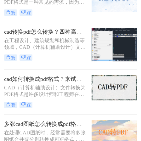
PDF格式是一种常见的需求，因为
PDF格式具有跨平台兼容性好、文件
赞
踩
体积小、易于分享和打印等优点。那
么cad里面的图纸怎么转pdf格式呢？
本文将介绍三种将CAD图纸转换为
cad转换pdf怎么转换？四种高效方法详解，轻松搞定格式转换！
PDF的方法。
在工程设计、建筑规划和机械制造等
领域，CAD（计算机辅助设计）文件
是承载核心设计思想的数字载体。然
赞
踩
而，当需要向客户展示方案、进行图
纸评审或归档时，直接发送DWG、
DXF等原生CAD文件并非最佳选择。
cad如何转换成pdf格式？来试试这三种方法吧！
原因在于，对方可能没有安装相应的
CAD软件，或者软件版本不兼容导致
CAD（计算机辅助设计）文件转换为
显示错误，更存在被无意中修改的风
PDF格式是许多设计师和工程师在日
险。
常工作中经常遇到的需求。PDF格式
赞
踩
因其跨平台兼容性和不可编辑性，成
为分享和存档设计文件的理想选择。
那么CAD如何转换成PDF格式呢？本
多张cad图纸怎么转换成pdf格式？二种实用方法详解！
文将介绍四种将CAD文件转换为PDF
在处理CAD图纸时，经常需要将多张
格式的方法。
图纸合并或分别转换成PDF格式，以