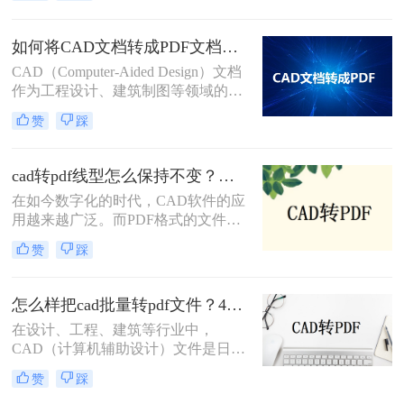
换为PDF格式的几种方法。
纸转换为PDF格式以便于分享、打印
或存档。那么怎么把一套cad图纸转
如何将CAD文档转成PDF文档？这三种转换方法快来了解下！
pdf呢？以下，将详细介绍几种将一套
CAD（Computer-Aided Design）文档
CAD图纸转换为PDF格式的方法。
作为工程设计、建筑制图等领域的重
要工具，其转换为PDF（Portable
赞
踩
Document Format）文档的需求日益增
加。PDF格式因其良好的跨平台兼容
性和内容稳定性，成为了文档共享、
cad转pdf线型怎么保持不变？试试这3个方法！
归档和展示的首选。那么如何将CAD
在如今数字化的时代，CAD软件的应
文档转成PDF文档呢？以下将详细介
用越来越广泛。而PDF格式的文件则
绍几种将CAD文档转换成PDF文档的
成为了在不同平台之间共享CAD设计
方法。
赞
踩
的常用方式。然而，在将CAD文件转
换为PDF格式时，很多人都面临着一
个普遍的问题，那就是线型的变化。
怎么样把cad批量转pdf文件？4种解决方法快来试试吧！
那么cad转pdf线型怎么保持不变呢？
在设计、工程、建筑等行业中，
本文将介绍三种方法，帮助您实现
CAD（计算机辅助设计）文件是日常
CAD转PDF的过程中线型的完美保
工作中不可或缺的一部分。然而，为
留。
赞
踩
了便于分享、打印或存档，经常需要