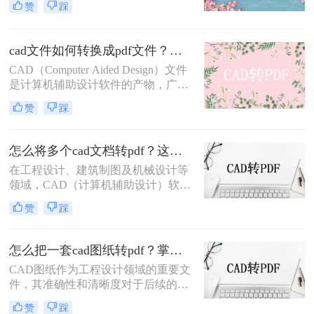
赞
踩
用于文件分享和存档。因此，将CAD
图纸导出为PDF格式的需求日益增
多。那么CAD怎么把图纸导出PDF的
cad文件如何转换成pdf文件？三种快速实用的方法！
格式呢？本文将介绍四种常用的方
CAD（Computer Aided Design）文件
法，帮助您轻松实现CAD图纸到PDF
是计算机辅助设计软件的产物，广泛
的转换。
应用于工程设计、机械制图、建筑设
赞
踩
计等领域。然而，由于CAD文件的特
殊性，其在共享、传输或打印时可能
面临兼容性问题。将CAD文件转换为
怎么将多个cad文档转pdf？这三种方法最好用！
PDF格式是一种有效的解决方案，因
在工程设计、建筑制图及机械设计等
为PDF文件具有广泛的兼容性和良好
领域，CAD（计算机辅助设计）软件
的排版保持性。那么cad文件如何转换
是不可或缺的工具。然而，在需要将
成pdf文件呢？以下是将CAD文件转
赞
踩
多个CAD文档分享给非CAD软件用户
换为PDF文件的几种方法。
或进行打印时，将CAD文档转换为
PDF格式成为了一个常见的需求。
怎么把一套cad图纸转pdf？掌握这3招就够了！
PDF格式以其良好的兼容性和稳定
CAD图纸作为工程设计领域的重要文
性，确保了文档在不同设备和软件中
件，其准确性和清晰度对于后续的设
的一致呈现。那么怎么将多个cad文档
计、施工及交流至关重要。然而，在
转pdf呢？以下是将多个CAD文档转
赞
踩
实际应用中，我们常常需要将CAD图