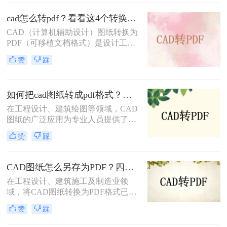
呢？本文将介绍三种将CAD文件转换
为PDF的方法。
cad怎么转pdf？看看这4个转换方法！
CAD（计算机辅助设计）图纸转换为
PDF（可移植文档格式）是设计工作
中常见的需求。PDF格式不仅具有良
赞
踩
好的兼容性和可读性，还能有效保护
设计文件的完整性和版权。那么cad怎
么转pdf呢？本文将介绍四种将CAD
如何把cad图纸转成pdf格式？这四种方法轻松转换！
图纸转换为PDF的高效方法。
在工程设计、建筑绘图等领域，CAD
图纸的广泛应用为专业人员提供了极
大的便利。然而，有时我们需要将
赞
踩
CAD图纸转换成PDF格式，以便在不
具备CAD软件的环境中查看、分享或
打印。PDF格式因其跨平台性、一致
CAD图纸怎么另存为PDF？四种简单实用的方法推荐
性和不可编辑性等特点，成为了理想
在工程设计、建筑施工及制造业领
的转换格式。那么如何把cad图纸转成
域，将CAD图纸转换为PDF格式已成
pdf格式呢？本文将介绍四种将CAD
为日常工作的标准流程。PDF格式凭
图纸转换成PDF格式的实用方法。
赞
踩
借跨平台兼容性强、文件体积适中、
便于标注传阅、符合行业交付规范等