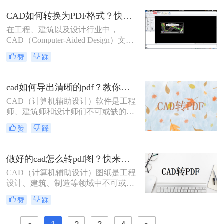
将CAD文件转换为PDF格式。那么怎
么样把cad批量转pdf文件呢？本文将
CAD如何转换为PDF格式？快来试试这三种方法吧！
详细介绍几种将CAD文件批量转换为
在工程、建筑以及设计行业中，
PDF文件的方法，帮助用户高效完成
CAD（Computer-Aided Design）文件
这一任务。
是存储和交流复杂设计信息的标准格
赞
踩
式。然而，PDF（Portable Document
Format）文件由于其跨平台兼容性和
易于分享的特点，在日常工作中也占
cad如何导出清晰的pdf？教你二个实用方法！
据着重要地位。因此，将CAD文件转
​CAD（计算机辅助设计）软件是工程
换为PDF格式，成为了许多专业人士
师、建筑师和设计师们不可或缺的工
的必要技能。那么CAD如何转换为
具，而PDF（可移植文档格式）文件
PDF格式呢？本文将详细介绍几种常
赞
踩
则因其跨平台兼容性和内容稳定性，
用的CAD转PDF的方法，帮助您掌握
成为分享和保存设计成果的理想选
这一技能。
择。将CAD图纸导出为清晰的PDF文
做好的cad怎么转pdf图？快来看看这三种方法！
件，对于确保设计细节的准确传达和
CAD（计算机辅助设计）图纸是工程
在不同设备间的顺畅分享至关重要。
设计、建筑、制造等领域中不可或缺
那么cad如何导出清晰的pdf呢？以下
的重要文件。为了更方便地分享、查
将详细介绍几种将CAD文件导出为清
赞
踩
看和打印这些图纸，许多用户会选择
晰PDF的方法。
将其转换为PDF（可移植文档格式）