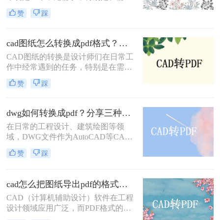
将图纸分享给不同平台或设备上的团
转换方式。
赞
踩
队成员时。PDF格式因其兼容性和稳
定性，成为CAD图纸转换的理想选
择。那么怎么把cad图纸转换成pdf
cad图纸怎么转换成pdf格式？教你三招解决！
呢？本文将介绍四种将CAD图纸转换
CAD图纸的转换是设计师们在日常工
为PDF的方法。
作中经常遇到的任务，特别是在需要
将设计成果分享给客户或团队成员
赞
踩
时，PDF格式因其广泛的兼容性和出
色的可读性成为首选。那么cad图纸怎
么转换成pdf格式呢？本文将介绍三种
dwg如何转换成pdf？分享三种常用的转换方法！
将CAD图纸转换成PDF格式的方法。
在日常的工程设计、建筑绘图等领
域，DWG文件作为AutoCAD等CAD
软件的标准文件格式，广泛应用于图
赞
踩
纸的创建和编辑。然而，为了更方便
地共享和查看图纸，有时我们需要将
DWG文件转换成PDF格式。那么
cad怎么把图纸导出pdf的格式？教你四个方法！
DWG如何转换成PDF呢？本文将介绍
CAD（计算机辅助设计）软件在工程
三种将DWG转换成PDF的方法。
设计领域应用广泛，而PDF格式的文
件因其跨平台、易阅读的特性，常被