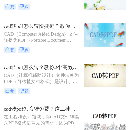
且几乎在任何设备上都能被无缝打
机辅助设计）图纸的共享和传输是一
赞
踩
开。那么cad怎么把图纸导出pdf的格
项常见的需求。将CAD图纸转换为
式呢？
PDF格式可以提高文件的兼容性和易
用性，便于非专业用户查看和打印。
cad转pdf怎么转快捷键？教你二种很容易学会的方法！
那么如何将cad图纸转为pdf呢？本文
将介绍三种将CAD图纸转换为PDF的
CAD（Computer-Aided Design）文件
方法，帮助您轻松完成这一任务。
转换为PDF（Portable Document
Format）格式，可以方便地进行文件
赞
踩
共享、打印和存档。那么cad转pdf怎
么转快捷键呢？本文将介绍两种高效
的CAD转PDF方法，帮助您快速实现
cad转pdf怎么转？教你2个高效转换方法！
文件转换。
CAD（计算机辅助设计）文件转换为
PDF（可移植文档格式）是设计、建
筑和工程领域常见的任务。PDF格式
赞
踩
不仅具有高度的兼容性和可读性，还
能有效保护设计文件的完整性。那么
CAD转PDF怎么转呢？本文将介绍两
cad转pdf怎么转免费？这二种转换方法帮你解决！
种将CAD文件转换为PDF的方法。
在工程和设计领域，将CAD文件转换
为PDF格式是常见的需求，因为PDF
格式便于查看、分享和打印。那么cad