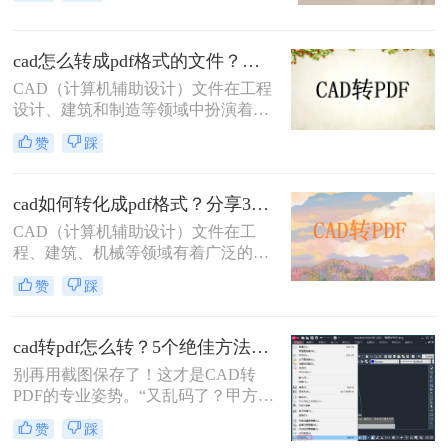
其转换为PDF格式，以便更方便地共
享、查看和打印。那么dwg怎么转换
成pdf呢？本文将介绍三种将DWG转
cad怎么转成pdf格式的文件？分享二种实用转换方法！
换成PDF的方法。
CAD（计算机辅助设计）文件在工程
设计、建筑和制造等领域中扮演着至
关重要的角色。然而，有时需要将
赞
踩
CAD文件转换为PDF格式以便于共
享、查看和打印。那么cad怎么转成
pdf格式的文件呢？本文将介绍两种将
cad如何转化成pdf格式？分享3个操作简单的方法！
CAD转换为PDF的方法。
CAD（计算机辅助设计）文件在工
程、建筑、机械等领域有着广泛的应
用，但有时候我们需要将这些文件转
赞
踩
换成PDF格式以便分享、查看或打
印。那么cad如何转化成pdf格式呢？
本文将介绍三种将CAD文件转换成
cad转pdf怎么转？5个绝佳方法，工程师私藏技巧公开！
PDF的方法。
别再用截图保存了！这才是CAD转
PDF的专业姿势。“又乱码了？甲方说
图纸打不开！” 这是许多设计师和工
赞
踩
程师在交付文件时最怕听到的一句