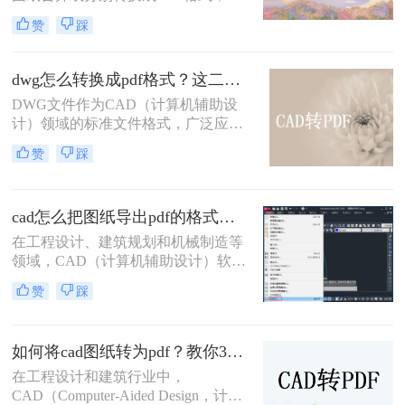
便于分享、存档或打印。那么多张cad
赞
踩
图纸怎么转换成pdf格式呢？本文将介
绍两种将多张CAD图纸转换为PDF的
有效方法，帮助您更轻松地管理和分
dwg怎么转换成pdf格式？这二种方法可以试试！
发您的设计成果。
DWG文件作为CAD（计算机辅助设
计）领域的标准文件格式，广泛应用
于建筑、机械、电子等设计领域。然
赞
踩
而，有时我们需要将这些DWG文件
转换为PDF格式，以便于分享、查看
和打印。那么dwg怎么转换成pdf格式
cad怎么把图纸导出pdf的格式？选择最适合你的高效方法！
呢？本文将介绍两种将DWG转换成
PDF格式的方法。
在工程设计、建筑规划和机械制造等
领域，CAD（计算机辅助设计）软件
是不可或缺的工具。然而，CAD源文
赞
踩
件（如DWG）的查看和传播严重依
赖于特定的软件环境，这在协作、评
审和交付环节极为不便。因此，将
如何将cad图纸转为pdf？教你3种容易学会的方法!
CAD图纸导出为通用的PDF格式成为
了标准流程。PDF文件能完美保留图
在工程设计和建筑行业中，
纸的矢量信息、图层、比例和布局，
CAD（Computer-Aided Design，计算