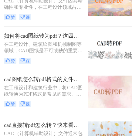
CAD（计算机辅助设计）文件因其精
细介绍三种将CAD图纸转换为PDF的
确性和专业性，在工程设计领域占据
实用方法。
重要地位。然而，为了便于共享、打
赞
踩
印和查看，有时需要将CAD文件转换
为PDF格式。那么cad怎么转换成pdf
格式呢？本文将介绍三种将CAD文件
如何将cad图纸转为pdf？这四个方法很不错！
转换为PDF格式的高效方法。
在工程设计、建筑绘图和机械制图等
领域，CAD图纸是不可或缺的重要工
具。然而，有时我们需要将CAD图纸
赞
踩
转换为PDF格式，以便更好地进行分
享、打印或存档。PDF格式具有跨平
台性、兼容性好以及不易被篡改的特
cad图纸怎么转pdf格式的文件？来试试这3种方法！
点，因此备受青睐。那么如何将cad图
在工程设计和建筑行业中，将CAD图
纸转为pdf呢？本文将介绍四种将
纸转换为PDF格式是常见的需求。无
CAD图纸转换为PDF的方法，帮助读
论是为了方便共享、打印还是保持图
者轻松应对这一需求。
赞
踩
纸的原始格式，掌握高效的CAD转
PDF方法都是非常重要的。那么cad图
纸怎么转pdf格式的文件呢？本文将详
cad直接转pdf怎么转？快来看这三个方法！
细介绍三种将CAD图纸转换为PDF的
方法，帮助您轻松应对各种需求。
CAD（计算机辅助设计）文件通常包