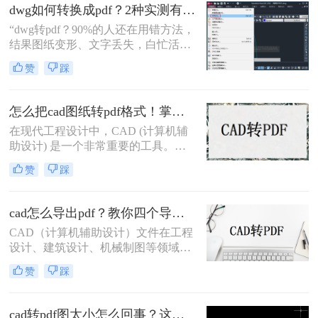
pdf呢？本文将介绍三种将CAD文件
dwg如何转换成pdf？2种实测有效技巧，精准无损告别格式混乱！
转换为PDF的高效方法。
“dwg转pdf？90%的人还在用错方法，
结果图纸变形、文字丢失，白忙活一
整天！”在IT、设计与工程领域，dwg
赞
踩
文件转pdf是职场日常刚需。但你是否
也经历过：转换后图纸错位、字体模
糊、甚至关键标注消失？根据行业调
怎么把cad图纸转pdf格式！掌握这3种方法就可以
研，超70%的办公人群因转换工具不
在现代工程设计中，CAD (计算机辅
靠谱，每天浪费15分钟以上处理格式
助设计) 是一个非常重要的工具。
问题。
CAD软件允许工程师们创建准确且详
赞
踩
细的图纸，以便进行设计和分析。然
而，有时候我们需要将这些CAD图纸
转换为PDF格式，以便与他人共享或
cad怎么导出pdf？教你四个导出方法！
打印。现在让我们来探讨一下怎么把
CAD（计算机辅助设计）文件在工程
cad图纸转pdf格式。
设计、建筑设计、机械制图等领域中
扮演着重要角色。有时，我们需要将
赞
踩
这些CAD文件导出为PDF格式，以便
在不同的平台和设备上进行查看和共
享。那么cad怎么导出pdf呢？本文将
cad转pdf图太小怎么回事？这两个方法很不错！