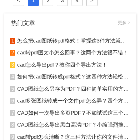
<
1
2
3
4
>
图。那么做好的cad怎么转pdf图呢？
下面将详细介绍几种将CAD图纸转换
为PDF图的常用方法。
热门文章
更多 >
1
怎么把cad图纸转pdf格式！掌握这3种方法就可以
2
cad转pdf图太小怎么回事？这两个方法很不错！
3
cad怎么导出pdf？教你四个导出方法！
4
如何把cad图纸转成pdf格式？这四种方法轻松转换！
5
CAD图纸怎么另存为PDF？四种简单实用的方法推荐
6
cad多张图纸转成一个文件pdf怎么弄？四个方法帮你搞定！
7
CAD如何一次导出多页PDF？不如试试这三个方法！
8
CAD图纸怎么导出黑白高清PDF？小编强烈推荐这三种方法！
9
cad转pdf怎么清晰？这三种方法让你的文件清晰无比！