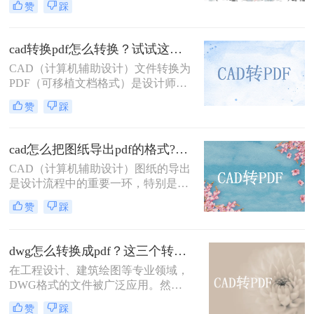
赞
踩
转pdf怎么转免费呢？本文将介绍两种
免费的CAD转PDF的方法，帮助您轻
松完成CAD转PDF的任务。
cad转换pdf怎么转换？试试这二种实用方法！
CAD（计算机辅助设计）文件转换为
PDF（可移植文档格式）是设计师和
工程师在日常工作中经常遇到的需
赞
踩
求。PDF格式因其良好的兼容性和易
分享性，成为与团队成员、客户和合
作伙伴交流的理想选择。那么cad转换
cad怎么把图纸导出pdf的格式?了解下这二种转换方法！
pdf怎么转换呢？本文将介绍两种将
CAD（计算机辅助设计）图纸的导出
CAD文件转换为PDF的高效方法。
是设计流程中的重要一环，特别是在
需要将设计成果与他人共享或进行打
赞
踩
印时，PDF格式因其跨平台兼容性和
高质量输出而备受青睐。那么cad怎么
把图纸导出pdf的格式呢？本文将介绍
dwg怎么转换成pdf？这三个转换方法了解一下！
两种将CAD图纸导出为PDF格式的方
在工程设计、建筑绘图等专业领域，
法。
DWG格式的文件被广泛应用。然
而，在某些情况下，我们可能需要将
赞
踩