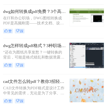
话。在数字化协作日益频繁的今天，
CAD转PDF 已成为跨平台、保格式、
dwg如何转换成pdf免费？3个高效精准方法，职场人亲测无坑！
防篡改的刚性需求。
在IT和办公职场，DWG图纸转换成
PDF是高频刚需——技术文档、设计
稿、项目报告常需PDF格式分享或打
赞
踩
印。但市面上多数工具转换不精准
（文字错位、线条失真）、操作繁琐
（需装软件、调参数），甚至收费陷
dwg怎样转成pdf格式？3种职场人必备的高效方法，最后一招绝了！
阱频出。作为深耕办公软件测评7年
“还在为图纸共享发愁？一键转换的
的小编，我亲测了20+方案，排除
背后，可能是格式错乱和数据泄露的
WPS、命令行、迅捷等工具，只聚焦
双重陷阱。” 作为从业多年的办公软
真正免费、有效、安全的路径。今天
赞
踩
件测评博主，我见过太多人因选错转
分享3个方法，助你告别“转换焦虑”，
换工具而返工加班。
精准高效搞定工作。
cad文件怎么转pdf？教你3招轻松解决！
CAD文件转换为PDF格式是设计工作
中常见的需求，无论是为了分享、存
档还是打印，PDF格式都能提供高质
赞
踩
量的输出。那么CAD文件怎么转PDF