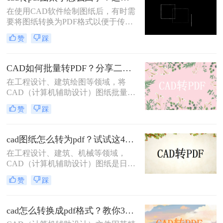
介绍四种将CAD文件导出为PDF的方
在使用CAD软件绘制图纸后，有时需
法。
要将图纸转换为PDF格式以便于传输
和查看。然而，在转换过程中，有时
赞
踩
会遇到CAD转PDF图太小的问题。这
可能是由于多种原因导致的，本文将
为您详细分析原因并提供cad转pdf图
CAD如何批量转PDF？分享二种高效的转换方法！
太小怎么回事解决方法。
在工程设计、建筑绘图等领域，将
CAD（计算机辅助设计）图纸批量转
换为PDF（可移植文档格式）是一个
赞
踩
常见且重要的任务。PDF格式不仅具
有高度的兼容性和可读性，还能有效
保护设计文件的完整性和版权。那么
cad图纸怎么转为pdf？试试这4种实用转换方法！
CAD如何批量转PDF呢？本文将介绍
在工程设计、建筑、机械等领域，
两种将CAD图纸批量转换为PDF的高
CAD（计算机辅助设计）图纸是日常
效方法。
工作中不可或缺的重要文件。然而，
赞
踩
为了更方便地分享、存档和打印这些
图纸，将它们转换为PDF（可移植文
档格式）格式是一个明智的选择。那
cad怎么转换成pdf格式？教你3个简单的转换方法！
么cad图纸怎么转为pdf呢？本文将详