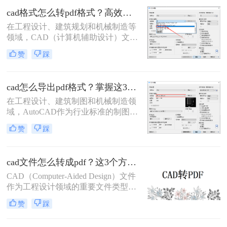
优势，被广泛应用于图纸提交、客户
cad格式怎么转pdf格式？高效的五大方法详解！
审阅、档案存档及移动设备查看等场
在工程设计、建筑规划和机械制造等
景。
领域，CAD（计算机辅助设计）文件
是传递设计思想的核心载体。然而，
赞
踩
当需要向客户、评审方或非技术背景
的同事展示设计方案时，直接发送
DWG或DXF等原生CAD文件往往不
cad怎么导出pdf格式？掌握这3招就够了！
是最佳选择。此时，PDF（便携式文
档格式）以其跨平台、格式固定、易
在工程设计、建筑制图和机械制造领
于查看且体积小巧的优势，成为分享
域，AutoCAD作为行业标准的制图软
和归档图纸的首选。
件，其生成的DWG文件是工作的核
赞
踩
心。然而，在文件交付、图纸审查、
打印或展示时，PDF格式因其跨平
台、高保真、易传输和不可随意修改
cad文件怎么转成pdf？这3个方法可以一试！
的特性，成为了无可替代的交换媒
介。掌握在AutoCAD中高效、高质量
CAD（Computer-Aided Design）文件
地导出PDF，是每一位CAD用户的必
作为工程设计领域的重要文件类型，
备技能。那么cad怎么导出pdf格式
经常需要转换为PDF（Portable
赞
踩
呢？
Document Format）格式以便于共享、
打印和存档。那么cad文件怎么转成