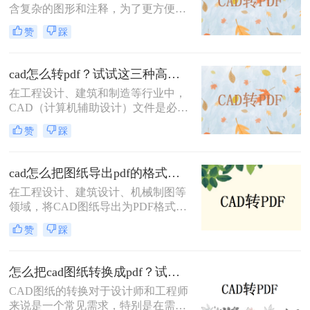
含复杂的图形和注释，为了更方便地
共享和查看，将其转换为PDF格式是
赞
踩
一个很好的选择。那么cad直接转pdf
怎么转呢？本文将介绍三种将CAD文
件直接转换为PDF的高效方法。
cad怎么转pdf？试试这三种高效转换方法！
在工程设计、建筑和制造等行业中，
CAD（计算机辅助设计）文件是必不
可少的工具。然而，为了方便非专业
赞
踩
人员查看或打印，通常需要将这些复
杂的CAD文件转换成更通用的PDF格
式。那么cad怎么转pdf呢？本文将介
cad怎么把图纸导出pdf的格式？教你4招轻松转换！
绍三种常用的CAD转PDF的方法。
在工程设计、建筑设计、机械制图等
领域，将CAD图纸导出为PDF格式是
一项常见且重要的任务。PDF格式具
赞
踩
有跨平台、不易被修改和高度保真的
特点，非常适合用于文档的分发、归
档和打印。那么cad怎么把图纸导出
怎么把cad图纸转换成pdf？试试这三种简单方法！
pdf的格式呢？本文将详细介绍几种将
CAD图纸的转换对于设计师和工程师
CAD图纸导出为PDF格式的方法，帮
来说是一个常见需求，特别是在需要
助用户根据自己的需求选择最适合的