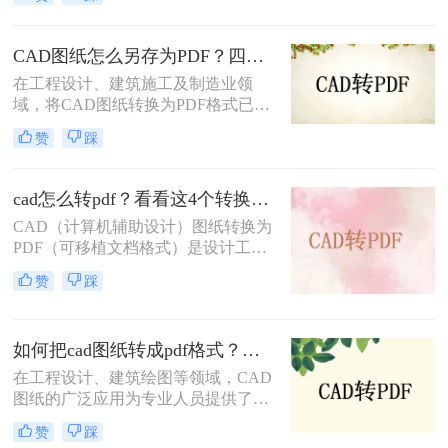
量的输出。那么CAD文件怎么转PDF
呢？本文将介绍三种将CAD文件转换
为PDF的方法。
CAD图纸怎么另存为PDF？四种简单实用的方法推荐
在工程设计、建筑施工及制造业领
域，将CAD图纸转换为PDF格式已成
为日常工作的标准流程。PDF格式凭
赞
踩
借跨平台兼容性强、文件体积适中、
便于标注传阅、符合行业交付规范等
优势，被广泛应用于图纸提交、客户
cad怎么转pdf？看看这4个转换方法！
审阅、档案存档及移动设备查看等场
CAD（计算机辅助设计）图纸转换为
景。
PDF（可移植文档格式）是设计工作
中常见的需求。PDF格式不仅具有良
赞
踩
好的兼容性和可读性，还能有效保护
设计文件的完整性和版权。那么cad怎
么转pdf呢？本文将介绍四种将CAD
如何把cad图纸转成pdf格式？这四种方法轻松转换！
图纸转换为PDF的高效方法。
在工程设计、建筑绘图等领域，CAD
图纸的广泛应用为专业人员提供了极
大的便利。然而，有时我们需要将
赞
踩
CAD图纸转换成PDF格式，以便在不