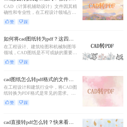
么cad图纸怎么转为pdf呢？本文将详
CAD（计算机辅助设计）文件因其精
细介绍三种将CAD图纸转换为PDF的
确性和专业性，在工程设计领域占据
实用方法。
重要地位。然而，为了便于共享、打
赞
踩
印和查看，有时需要将CAD文件转换
为PDF格式。那么cad怎么转换成pdf
格式呢？本文将介绍三种将CAD文件
如何将cad图纸转为pdf？这四个方法很不错！
转换为PDF格式的高效方法。
在工程设计、建筑绘图和机械制图等
领域，CAD图纸是不可或缺的重要工
具。然而，有时我们需要将CAD图纸
赞
踩
转换为PDF格式，以便更好地进行分
享、打印或存档。PDF格式具有跨平
台性、兼容性好以及不易被篡改的特
cad图纸怎么转pdf格式的文件？来试试这3种方法！
点，因此备受青睐。那么如何将cad图
在工程设计和建筑行业中，将CAD图
纸转为pdf呢？本文将介绍四种将
纸转换为PDF格式是常见的需求。无
CAD图纸转换为PDF的方法，帮助读
论是为了方便共享、打印还是保持图
者轻松应对这一需求。
赞
踩
纸的原始格式，掌握高效的CAD转
PDF方法都是非常重要的。那么cad图
纸怎么转pdf格式的文件呢？本文将详
cad直接转pdf怎么转？快来看这三个方法！
细介绍三种将CAD图纸转换为PDF的