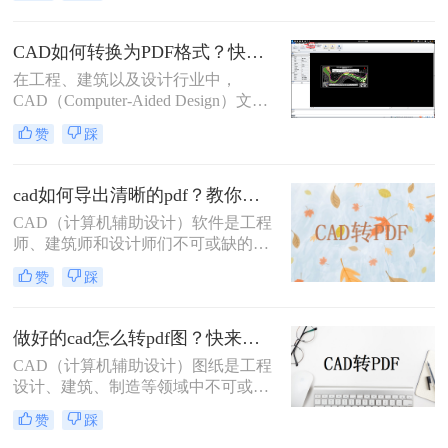
将CAD文件转换为PDF格式。那么怎
么样把cad批量转pdf文件呢？本文将
CAD如何转换为PDF格式？快来试试这三种方法吧！
详细介绍几种将CAD文件批量转换为
在工程、建筑以及设计行业中，
PDF文件的方法，帮助用户高效完成
CAD（Computer-Aided Design）文件
这一任务。
是存储和交流复杂设计信息的标准格
赞
踩
式。然而，PDF（Portable Document
Format）文件由于其跨平台兼容性和
易于分享的特点，在日常工作中也占
cad如何导出清晰的pdf？教你二个实用方法！
据着重要地位。因此，将CAD文件转
​CAD（计算机辅助设计）软件是工程
换为PDF格式，成为了许多专业人士
师、建筑师和设计师们不可或缺的工
的必要技能。那么CAD如何转换为
具，而PDF（可移植文档格式）文件
PDF格式呢？本文将详细介绍几种常
赞
踩
则因其跨平台兼容性和内容稳定性，
用的CAD转PDF的方法，帮助您掌握
成为分享和保存设计成果的理想选
这一技能。
择。将CAD图纸导出为清晰的PDF文
做好的cad怎么转pdf图？快来看看这三种方法！
件，对于确保设计细节的准确传达和
CAD（计算机辅助设计）图纸是工程
在不同设备间的顺畅分享至关重要。
设计、建筑、制造等领域中不可或缺
那么cad如何导出清晰的pdf呢？以下
的重要文件。为了更方便地分享、查
将详细介绍几种将CAD文件导出为清
赞
踩
看和打印这些图纸，许多用户会选择
晰PDF的方法。