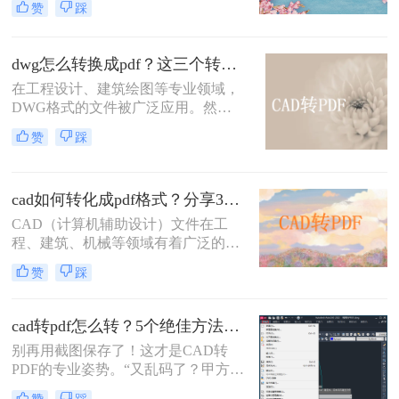
赞
踩
印时，PDF格式因其跨平台兼容性和
高质量输出而备受青睐。那么cad怎么
把图纸导出pdf的格式呢？本文将介绍
dwg怎么转换成pdf？这三个转换方法了解一下！
两种将CAD图纸导出为PDF格式的方
在工程设计、建筑绘图等专业领域，
法。
DWG格式的文件被广泛应用。然
而，在某些情况下，我们可能需要将
赞
踩
其转换为PDF格式，以便更方便地共
享、查看和打印。那么dwg怎么转换
成pdf呢？本文将介绍三种将DWG转
cad如何转化成pdf格式？分享3个操作简单的方法！
换成PDF的方法。
CAD（计算机辅助设计）文件在工
程、建筑、机械等领域有着广泛的应
用，但有时候我们需要将这些文件转
赞
踩
换成PDF格式以便分享、查看或打
印。那么cad如何转化成pdf格式呢？
本文将介绍三种将CAD文件转换成
cad转pdf怎么转？5个绝佳方法，工程师私藏技巧公开！
PDF的方法。
别再用截图保存了！这才是CAD转
PDF的专业姿势。“又乱码了？甲方说
图纸打不开！” 这是许多设计师和工