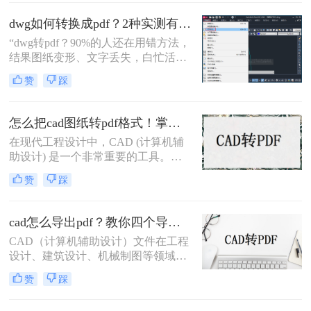
打印和存档。那么cad文件怎么转成
pdf呢？本文将介绍三种将CAD文件
dwg如何转换成pdf？2种实测有效技巧，精准无损告别格式混乱！
转换为PDF的高效方法。
“dwg转pdf？90%的人还在用错方法，
结果图纸变形、文字丢失，白忙活一
整天！”在IT、设计与工程领域，dwg
赞
踩
文件转pdf是职场日常刚需。但你是否
也经历过：转换后图纸错位、字体模
糊、甚至关键标注消失？根据行业调
怎么把cad图纸转pdf格式！掌握这3种方法就可以
研，超70%的办公人群因转换工具不
在现代工程设计中，CAD (计算机辅
靠谱，每天浪费15分钟以上处理格式
助设计) 是一个非常重要的工具。
问题。
CAD软件允许工程师们创建准确且详
赞
踩
细的图纸，以便进行设计和分析。然
而，有时候我们需要将这些CAD图纸
转换为PDF格式，以便与他人共享或
cad怎么导出pdf？教你四个导出方法！
打印。现在让我们来探讨一下怎么把
CAD（计算机辅助设计）文件在工程
cad图纸转pdf格式。
设计、建筑设计、机械制图等领域中
扮演着重要角色。有时，我们需要将
赞
踩
这些CAD文件导出为PDF格式，以便
在不同的平台和设备上进行查看和共