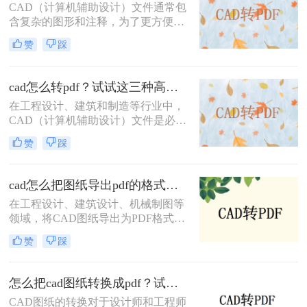
方法，帮助您轻松应对各种需求。
CAD（计算机辅助设计）文件通常包
含复杂的图形和注释，为了更方便地
共享和查看，将其转换为PDF格式是
赞
踩
一个很好的选择。那么cad直接转pdf
怎么转呢？本文将介绍三种将CAD文
件直接转换为PDF的高效方法。
cad怎么转pdf？试试这三种高效转换方法！
在工程设计、建筑和制造等行业中，
CAD（计算机辅助设计）文件是必不
可少的工具。然而，为了方便非专业
赞
踩
人员查看或打印，通常需要将这些复
杂的CAD文件转换成更通用的PDF格
式。那么cad怎么转pdf呢？本文将介
cad怎么把图纸导出pdf的格式？教你4招轻松转换！
绍三种常用的CAD转PDF的方法。
在工程设计、建筑设计、机械制图等
领域，将CAD图纸导出为PDF格式是
一项常见且重要的任务。PDF格式具
赞
踩
有跨平台、不易被修改和高度保真的
特点，非常适合用于文档的分发、归
档和打印。那么cad怎么把图纸导出
怎么把cad图纸转换成pdf？试试这三种简单方法！
pdf的格式呢？本文将详细介绍几种将
CAD图纸的转换对于设计师和工程师
CAD图纸导出为PDF格式的方法，帮