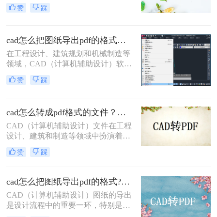
机辅助设计）图纸的共享和传输是一
赞
踩
项常见的需求。将CAD图纸转换为
PDF格式可以提高文件的兼容性和易
用性，便于非专业用户查看和打印。
cad怎么把图纸导出pdf的格式？选择最适合你的高效方法！
那么如何将cad图纸转为pdf呢？本文
将介绍三种将CAD图纸转换为PDF的
在工程设计、建筑规划和机械制造等
方法，帮助您轻松完成这一任务。
领域，CAD（计算机辅助设计）软件
是不可或缺的工具。然而，CAD源文
赞
踩
件（如DWG）的查看和传播严重依
赖于特定的软件环境，这在协作、评
审和交付环节极为不便。因此，将
cad怎么转成pdf格式的文件？分享二种实用转换方法！
CAD图纸导出为通用的PDF格式成为
了标准流程。PDF文件能完美保留图
CAD（计算机辅助设计）文件在工程
纸的矢量信息、图层、比例和布局，
设计、建筑和制造等领域中扮演着至
且几乎在任何设备上都能被无缝打
关重要的角色。然而，有时需要将
赞
踩
开。那么cad怎么把图纸导出pdf的格
CAD文件转换为PDF格式以便于共
式呢？
享、查看和打印。那么cad怎么转成
pdf格式的文件呢？本文将介绍两种将
cad怎么把图纸导出pdf的格式?了解下这二种转换方法！
CAD转换为PDF的方法。
CAD（计算机辅助设计）图纸的导出
是设计流程中的重要一环，特别是在
需要将设计成果与他人共享或进行打