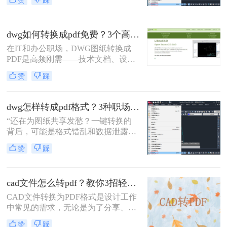
赞
踩
程师在交付文件时最怕听到的一句
话。在数字化协作日益频繁的今天，
CAD转PDF 已成为跨平台、保格式、
dwg如何转换成pdf免费？3个高效精准方法，职场人亲测无坑！
防篡改的刚性需求。
在IT和办公职场，DWG图纸转换成
PDF是高频刚需——技术文档、设计
稿、项目报告常需PDF格式分享或打
赞
踩
印。但市面上多数工具转换不精准
（文字错位、线条失真）、操作繁琐
（需装软件、调参数），甚至收费陷
dwg怎样转成pdf格式？3种职场人必备的高效方法，最后一招绝了！
阱频出。作为深耕办公软件测评7年
“还在为图纸共享发愁？一键转换的
的小编，我亲测了20+方案，排除
背后，可能是格式错乱和数据泄露的
WPS、命令行、迅捷等工具，只聚焦
双重陷阱。” 作为从业多年的办公软
真正免费、有效、安全的路径。今天
赞
踩
件测评博主，我见过太多人因选错转
分享3个方法，助你告别“转换焦虑”，
换工具而返工加班。
精准高效搞定工作。
cad文件怎么转pdf？教你3招轻松解决！
CAD文件转换为PDF格式是设计工作
中常见的需求，无论是为了分享、存
档还是打印，PDF格式都能提供高质
赞
踩