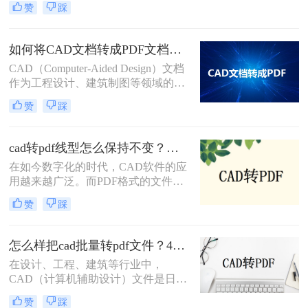
转pdf呢？以下是将多个CAD文档转
赞
踩
实际应用中，我们常常需要将CAD图
换为PDF格式的几种方法。
纸转换为PDF格式以便于分享、打印
或存档。那么怎么把一套cad图纸转
如何将CAD文档转成PDF文档？这三种转换方法快来了解下！
pdf呢？以下，将详细介绍几种将一套
CAD（Computer-Aided Design）文档
CAD图纸转换为PDF格式的方法。
作为工程设计、建筑制图等领域的重
要工具，其转换为PDF（Portable
赞
踩
Document Format）文档的需求日益增
加。PDF格式因其良好的跨平台兼容
性和内容稳定性，成为了文档共享、
cad转pdf线型怎么保持不变？试试这3个方法！
归档和展示的首选。那么如何将CAD
在如今数字化的时代，CAD软件的应
文档转成PDF文档呢？以下将详细介
用越来越广泛。而PDF格式的文件则
绍几种将CAD文档转换成PDF文档的
成为了在不同平台之间共享CAD设计
方法。
赞
踩
的常用方式。然而，在将CAD文件转
换为PDF格式时，很多人都面临着一
个普遍的问题，那就是线型的变化。
怎么样把cad批量转pdf文件？4种解决方法快来试试吧！
那么cad转pdf线型怎么保持不变呢？
在设计、工程、建筑等行业中，
本文将介绍三种方法，帮助您实现
CAD（计算机辅助设计）文件是日常
CAD转PDF的过程中线型的完美保
工作中不可或缺的一部分。然而，为
留。
赞
踩
了便于分享、打印或存档，经常需要