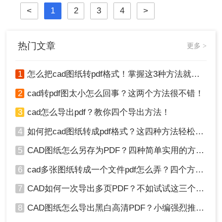
将其转换为PDF（可移植文档格式）
<
1
2
3
4
>
图。那么做好的cad怎么转pdf图呢？
下面将详细介绍几种将CAD图纸转换
为PDF图的常用方法。
热门文章
更多 >
1
怎么把cad图纸转pdf格式！掌握这3种方法就可以
2
cad转pdf图太小怎么回事？这两个方法很不错！
3
cad怎么导出pdf？教你四个导出方法！
4
如何把cad图纸转成pdf格式？这四种方法轻松转换！
5
CAD图纸怎么另存为PDF？四种简单实用的方法推荐
6
cad多张图纸转成一个文件pdf怎么弄？四个方法帮你搞定！
7
CAD如何一次导出多页PDF？不如试试这三个方法！
8
CAD图纸怎么导出黑白高清PDF？小编强烈推荐这三种方法！