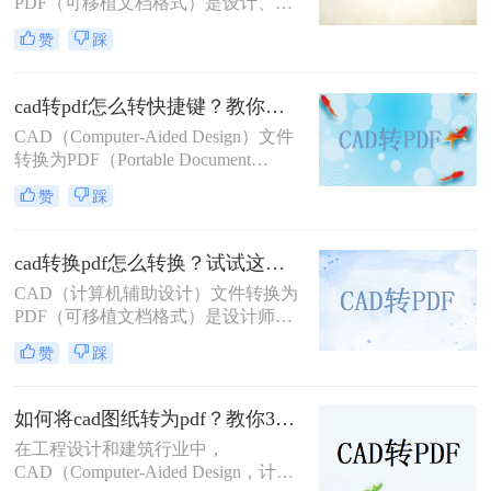
PDF（可移植文档格式）是设计、建
筑和工程领域常见的任务。PDF格式
赞
踩
不仅具有高度的兼容性和可读性，还
能有效保护设计文件的完整性。那么
CAD转PDF怎么转呢？本文将介绍两
cad转pdf怎么转快捷键？教你二种很容易学会的方法！
种将CAD文件转换为PDF的方法。
CAD（Computer-Aided Design）文件
转换为PDF（Portable Document
Format）格式，可以方便地进行文件
赞
踩
共享、打印和存档。那么cad转pdf怎
么转快捷键呢？本文将介绍两种高效
的CAD转PDF方法，帮助您快速实现
cad转换pdf怎么转换？试试这二种实用方法！
文件转换。
CAD（计算机辅助设计）文件转换为
PDF（可移植文档格式）是设计师和
工程师在日常工作中经常遇到的需
赞
踩
求。PDF格式因其良好的兼容性和易
分享性，成为与团队成员、客户和合
作伙伴交流的理想选择。那么cad转换
如何将cad图纸转为pdf？教你3种容易学会的方法!
pdf怎么转换呢？本文将介绍两种将
在工程设计和建筑行业中，
CAD文件转换为PDF的高效方法。
CAD（Computer-Aided Design，计算