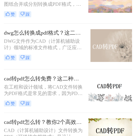
图纸合并或分别转换成PDF格式，以
便于分享、存档或打印。那么多张cad
赞
踩
图纸怎么转换成pdf格式呢？本文将介
绍两种将多张CAD图纸转换为PDF的
有效方法，帮助您更轻松地管理和分
dwg怎么转换成pdf格式？这二种方法可以试试！
发您的设计成果。
DWG文件作为CAD（计算机辅助设
计）领域的标准文件格式，广泛应用
于建筑、机械、电子等设计领域。然
赞
踩
而，有时我们需要将这些DWG文件
转换为PDF格式，以便于分享、查看
和打印。那么dwg怎么转换成pdf格式
cad转pdf怎么转免费？这二种转换方法帮你解决！
呢？本文将介绍两种将DWG转换成
PDF格式的方法。
在工程和设计领域，将CAD文件转换
为PDF格式是常见的需求，因为PDF
格式便于查看、分享和打印。那么cad
赞
踩
转pdf怎么转免费呢？本文将介绍两种
免费的CAD转PDF的方法，帮助您轻
松完成CAD转PDF的任务。
cad转pdf怎么转？教你2个高效转换方法！
CAD（计算机辅助设计）文件转换为