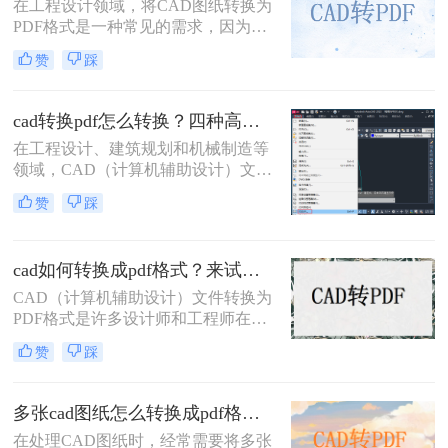
在工程设计领域，将CAD图纸转换为
PDF格式是一种常见的需求，因为
PDF格式具有跨平台兼容性好、文件
赞
踩
体积小、易于分享和打印等优点。那
么cad里面的图纸怎么转pdf格式呢？
本文将介绍三种将CAD图纸转换为
cad转换pdf怎么转换？四种高效方法详解，轻松搞定格式转换！
PDF的方法。
在工程设计、建筑规划和机械制造等
领域，CAD（计算机辅助设计）文件
是承载核心设计思想的数字载体。然
赞
踩
而，当需要向客户展示方案、进行图
纸评审或归档时，直接发送DWG、
DXF等原生CAD文件并非最佳选择。
cad如何转换成pdf格式？来试试这三种方法吧！
原因在于，对方可能没有安装相应的
CAD软件，或者软件版本不兼容导致
CAD（计算机辅助设计）文件转换为
显示错误，更存在被无意中修改的风
PDF格式是许多设计师和工程师在日
险。
常工作中经常遇到的需求。PDF格式
赞
踩
因其跨平台兼容性和不可编辑性，成
为分享和存档设计文件的理想选择。
那么CAD如何转换成PDF格式呢？本
多张cad图纸怎么转换成pdf格式？二种实用方法详解！
文将介绍四种将CAD文件转换为PDF
在处理CAD图纸时，经常需要将多张
格式的方法。