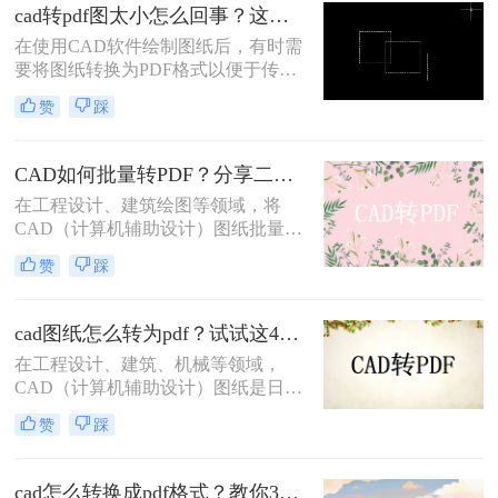
享。那么cad怎么导出pdf呢？本文将
cad转pdf图太小怎么回事？这两个方法很不错！
介绍四种将CAD文件导出为PDF的方
在使用CAD软件绘制图纸后，有时需
法。
要将图纸转换为PDF格式以便于传输
和查看。然而，在转换过程中，有时
赞
踩
会遇到CAD转PDF图太小的问题。这
可能是由于多种原因导致的，本文将
为您详细分析原因并提供cad转pdf图
CAD如何批量转PDF？分享二种高效的转换方法！
太小怎么回事解决方法。
在工程设计、建筑绘图等领域，将
CAD（计算机辅助设计）图纸批量转
换为PDF（可移植文档格式）是一个
赞
踩
常见且重要的任务。PDF格式不仅具
有高度的兼容性和可读性，还能有效
保护设计文件的完整性和版权。那么
cad图纸怎么转为pdf？试试这4种实用转换方法！
CAD如何批量转PDF呢？本文将介绍
在工程设计、建筑、机械等领域，
两种将CAD图纸批量转换为PDF的高
CAD（计算机辅助设计）图纸是日常
效方法。
工作中不可或缺的重要文件。然而，
赞
踩
为了更方便地分享、存档和打印这些
图纸，将它们转换为PDF（可移植文
档格式）格式是一个明智的选择。那
cad怎么转换成pdf格式？教你3个简单的转换方法！