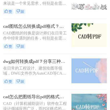
来说是一个常见需求，特别是在需要
助用户根据自己的需求选择最适合的
将图纸分享给不同平台或设备上的团
转换方式。
赞
踩
队成员时。PDF格式因其兼容性和稳
定性，成为CAD图纸转换的理想选
择。那么怎么把cad图纸转换成pdf
cad图纸怎么转换成pdf格式？教你三招解决！
呢？本文将介绍四种将CAD图纸转换
CAD图纸的转换是设计师们在日常工
为PDF的方法。
作中经常遇到的任务，特别是在需要
将设计成果分享给客户或团队成员
赞
踩
时，PDF格式因其广泛的兼容性和出
色的可读性成为首选。那么cad图纸怎
么转换成pdf格式呢？本文将介绍三种
dwg如何转换成pdf？分享三种常用的转换方法！
将CAD图纸转换成PDF格式的方法。
在日常的工程设计、建筑绘图等领
域，DWG文件作为AutoCAD等CAD
软件的标准文件格式，广泛应用于图
赞
踩
纸的创建和编辑。然而，为了更方便
地共享和查看图纸，有时我们需要将
DWG文件转换成PDF格式。那么
cad怎么把图纸导出pdf的格式？教你四个方法！
DWG如何转换成PDF呢？本文将介绍
CAD（计算机辅助设计）软件在工程
三种将DWG转换成PDF的方法。
设计领域应用广泛，而PDF格式的文