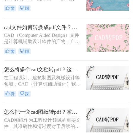
件因其跨平台、易阅读的特性，常被
赞
踩
用于文件分享和存档。因此，将CAD
图纸导出为PDF格式的需求日益增
多。那么CAD怎么把图纸导出PDF的
cad文件如何转换成pdf文件？三种快速实用的方法！
格式呢？本文将介绍四种常用的方
CAD（Computer Aided Design）文件
法，帮助您轻松实现CAD图纸到PDF
是计算机辅助设计软件的产物，广泛
的转换。
应用于工程设计、机械制图、建筑设
赞
踩
计等领域。然而，由于CAD文件的特
殊性，其在共享、传输或打印时可能
面临兼容性问题。将CAD文件转换为
怎么将多个cad文档转pdf？这三种方法最好用！
PDF格式是一种有效的解决方案，因
在工程设计、建筑制图及机械设计等
为PDF文件具有广泛的兼容性和良好
领域，CAD（计算机辅助设计）软件
的排版保持性。那么cad文件如何转换
是不可或缺的工具。然而，在需要将
成pdf文件呢？以下是将CAD文件转
赞
踩
多个CAD文档分享给非CAD软件用户
换为PDF文件的几种方法。
或进行打印时，将CAD文档转换为
PDF格式成为了一个常见的需求。
怎么把一套cad图纸转pdf？掌握这3招就够了！
PDF格式以其良好的兼容性和稳定
CAD图纸作为工程设计领域的重要文
性，确保了文档在不同设备和软件中
件，其准确性和清晰度对于后续的设
的一致呈现。那么怎么将多个cad文档
计、施工及交流至关重要。然而，在