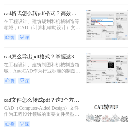
具备CAD软件的环境中查看、分享或
打印。PDF格式因其跨平台性、一致
cad格式怎么转pdf格式？高效的五大方法详解！
性和不可编辑性等特点，成为了理想
在工程设计、建筑规划和机械制造等
的转换格式。那么如何把cad图纸转成
领域，CAD（计算机辅助设计）文件
pdf格式呢？本文将介绍四种将CAD
是传递设计思想的核心载体。然而，
图纸转换成PDF格式的实用方法。
赞
踩
当需要向客户、评审方或非技术背景
的同事展示设计方案时，直接发送
DWG或DXF等原生CAD文件往往不
cad怎么导出pdf格式？掌握这3招就够了！
是最佳选择。此时，PDF（便携式文
档格式）以其跨平台、格式固定、易
在工程设计、建筑制图和机械制造领
于查看且体积小巧的优势，成为分享
域，AutoCAD作为行业标准的制图软
和归档图纸的首选。
件，其生成的DWG文件是工作的核
赞
踩
心。然而，在文件交付、图纸审查、
打印或展示时，PDF格式因其跨平
台、高保真、易传输和不可随意修改
cad文件怎么转成pdf？这3个方法可以一试！
的特性，成为了无可替代的交换媒
介。掌握在AutoCAD中高效、高质量
CAD（Computer-Aided Design）文件
地导出PDF，是每一位CAD用户的必
作为工程设计领域的重要文件类型，
备技能。那么cad怎么导出pdf格式
经常需要转换为PDF（Portable
赞
踩
呢？
Document Format）格式以便于共享、