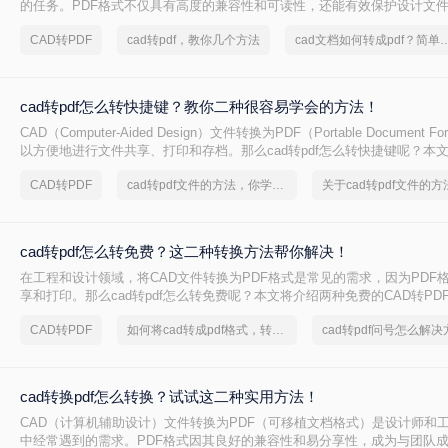
的任务。PDF格式不仅具有高度的兼容性和可读性，还能有效保护设计文
CAD转PDF怎么转呢？本文将介绍两种将CAD文件转换为PDF的方法。
CAD转PDF
cad转pdf，教你几个方法
cad文档如何转成pdf？简单
cad转pdf怎么转快捷键？教你二种很容易学会的方法！
CAD（Computer-Aided Design）文件转换为PDF（Portable Document 
以方便地进行文件共享、打印和存档。那么cad转pdf怎么转快捷键呢？本
的CAD转PDF方法，帮助您快速实现文件转换。
CAD转PDF
cad转pdf文件的方法，你学会了吗
cad转pdf怎么转免费？这二种转换方法帮你解决！
在工程和设计领域，将CAD文件转换为PDF格式是常见的需求，因为PDF
享和打印。那么cad转pdf怎么转免费呢？本文将介绍两种免费的CAD转PD
轻松完成CAD转PDF的任务。
CAD转PDF
如何将cad转成pdf格式，转转大师帮你解决
cad转pdf问号怎么解决
cad转换pdf怎么转换？试试这二种实用方法！
CAD（计算机辅助设计）文件转换为PDF（可移植文档格式）是设计师和
中经常遇到的需求。PDF格式因其良好的兼容性和易分享性，成为与团队