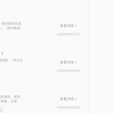
、项目报告常需
查看详情 >
真）、操作繁琐
小编，我亲测了
2026年04月07日
全的路径。今天分
了！
陷阱。” 作为从
查看详情 >
2026年04月06日
大的便利。然而，
查看详情 >
中查看、分享或
的转换格式。那么
2026年03月19日
式
式的实用方法。