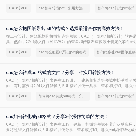
伙伴交流的理想选择。那么cad转换pdf怎么转换呢？本文将介绍两种将CAD
CAD转PDF
cad如何转成pdf，实用方法不要错过
的高效方法。
cad怎么把图纸导出pdf的格式？选择最适合你的高效方法！
在工程设计、建筑规划和机械制造等领域，CAD（计算机辅助设计）软件
具。然而，CAD源文件（如DWG）的查看和传播严重依赖于特定的软件环
评审和交付环节极为不便。因此，将CAD图纸导出为通用的PDF格式成为了
CAD转PDF
cad怎么把图纸导出pdf的格式
文件能完美保留图纸的矢量信息、图层、比例和布局，且几乎在任何设备
开。那么cad怎么把图纸导出pdf的格式呢？
cad怎么转成pdf格式的文件？分享二种实用转换方法！
CAD（计算机辅助设计）文件在工程设计、建筑和制造等领域中扮演着至
而，有时需要将CAD文件转换为PDF格式以便于共享、查看和打印。那么cad
式的文件呢？本文将介绍两种将CAD转换为PDF的方法。
CAD转PDF
如何将cad转成pdf格式，实用的方法来了
cad如何转化成pdf格式？分享3个操作简单的方法！
CAD（计算机辅助设计）文件在工程、建筑、机械等领域有着广泛的应用
要将这些文件转换成PDF格式以便分享、查看或打印。那么cad如何转化成p
将介绍三种将CAD文件转换成PDF的方法。