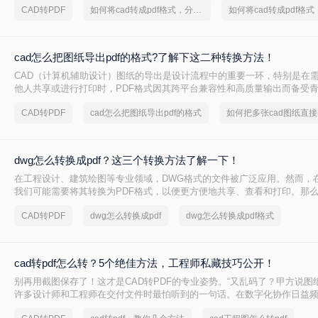
CAD转PDF
如何将cad转成pdf格式，分享一种简单的方法
cad怎么把图纸导出pdf的格式?了解下这二种转换方法！
CAD（计算机辅助设计）图纸的导出是设计流程中的重要一环，特别是在
他人共享或进行打印时，PDF格式因其跨平台兼容性和高质量输出而备受青
么把图纸导出pdf的格式呢？本文将介绍两种将CAD图纸导出为PDF格式的
CAD转PDF
cad怎么把图纸导出pdf的格式
dwg怎么转换成pdf？这三个转换方法了解一下！
在工程设计、建筑绘图等专业领域，DWG格式的文件被广泛应用。然而，
我们可能需要将其转换为PDF格式，以便更方便地共享、查看和打印。那么
pdf呢？本文将介绍三种将DWG转换成PDF的方法。
CAD转PDF
dwg怎么转换成pdf
dwg怎么转换成pdf格式
cad转pdf怎么转？5个绝佳方法，工程师私藏技巧公开！
别再用截图保存了！这才是CAD转PDF的专业姿势。“又乱码了？甲方说图纸
许多设计师和工程师在交付文件时最怕听到的一句话。在数字化协作日益频
转PDF 已成为跨平台、保格式、防篡改的刚性需求。