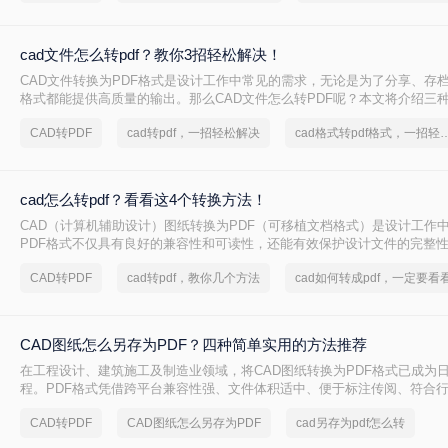
cad文件怎么转pdf？教你3招轻松解决！
CAD文件转换为PDF格式是设计工作中常见的需求，无论是为了分享、存档
格式都能提供高质量的输出。那么CAD文件怎么转PDF呢？本文将介绍三种
换为PDF的方法。
CAD转PDF
cad转pdf，一招轻松解决
cad格式转pdf格式，
cad怎么转pdf？看看这4个转换方法！
CAD（计算机辅助设计）图纸转换为PDF（可移植文档格式）是设计工作
PDF格式不仅具有良好的兼容性和可读性，还能有效保护设计文件的完整
cad怎么转pdf呢？本文将介绍四种将CAD图纸转换为PDF的高效方法。
CAD转PDF
cad转pdf，教你几个方法
cad如何转成pdf，一定要看
CAD图纸怎么另存为PDF？四种简单实用的方法推荐
在工程设计、建筑施工及制造业领域，将CAD图纸转换为PDF格式已成为
程。PDF格式凭借跨平台兼容性强、文件体积适中、便于标注传阅、符合
势，被广泛应用于图纸提交、客户审阅、档案存档及移动设备查看等场景
CAD转PDF
CAD图纸怎么另存为PDF
cad另存为pdf怎么转