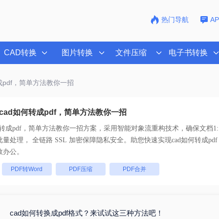
热门导航
A
CAD转换
图片转换
文件压缩
电子书转换
转成pdf，简单方法教你一招
cad如何转成pdf，简单方法教你一招
何转成pdf，简单方法教你一招
方案，采用智能对象流重构技术，确保文档1:
不乱码。支持一键批量处理， 全链路 SSL 加密保障隐私安全。助您快速实现
cad如何转成p
效办公。
：
PDF转Word
PDF压缩
PDF合并
cad如何转换成pdf格式？来试试这三种方法吧！