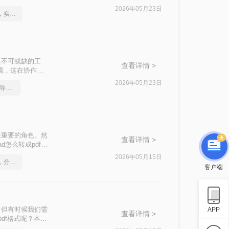
文件转换为PDF
2026年05月23日
如何将cad转成pdf格式，实用的方法来了
是不可或缺的工
查看详情 >
境，这在协作、
标准流程。PDF
2026年05月23日
如何把多张cad图纸直接导出成pdf
上都能被无缝打
关重要的角色。然
查看详情 >
怎么转成pdf格
2026年05月15日
如何将cad转成pdf格式，分享一种简单的方法
客户端
，但有时候我们需
APP
查看详情 >
df格式呢？本文