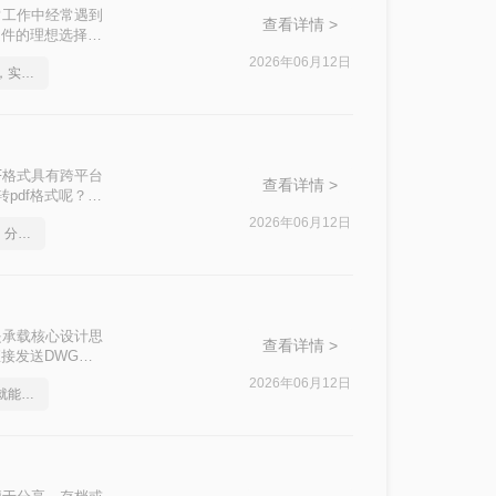
常工作中经常遇到
查看详情 >
文件的理想选择。
格式的方法。
2026年06月12日
如何将cad转成pdf格式，实用的方法来了
F格式具有跨平台
查看详情 >
pdf格式呢？本
2026年06月12日
如何将cad转成pdf格式，分享一种简单的方法
是承载核心设计思
查看详情 >
接发送DWG、
AD软件，或者
2026年06月12日
cad如何转成pdf，一招就能轻松搞定