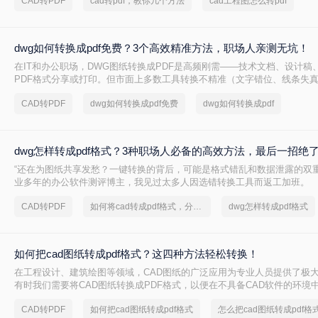
CAD转PDF
cad转pdf，教你几个方法
cad工程图怎么转pdf
dwg如何转换成pdf免费？3个高效精准方法，职场人亲测无坑！
在IT和办公职场，DWG图纸转换成PDF是高频刚需——技术文档、设计稿
PDF格式分享或打印。但市面上多数工具转换不精准（文字错位、线条失
（需装软件、调参数），甚至收费陷阱频出。作为深耕办公软件测评7年的
CAD转PDF
dwg如何转换成pdf免费
dwg如何转换成pdf
20+方案，排除WPS、命令行、迅捷等工具，只聚焦真正免费、有效、安
享3个方法，助你告别“转换焦虑”，精准高效搞定工作。
dwg怎样转成pdf格式？3种职场人必备的高效方法，最后一招绝
“还在为图纸共享发愁？一键转换的背后，可能是格式错乱和数据泄露的双重
业多年的办公软件测评博主，我见过太多人因选错转换工具而返工加班。
CAD转PDF
如何将cad转成pdf格式，分享一种简单的方法
dwg怎样转成pdf格式
如何把cad图纸转成pdf格式？这四种方法轻松转换！
在工程设计、建筑绘图等领域，CAD图纸的广泛应用为专业人员提供了极
有时我们需要将CAD图纸转换成PDF格式，以便在不具备CAD软件的环境
打印。PDF格式因其跨平台性、一致性和不可编辑性等特点，成为了理想
CAD转PDF
如何把cad图纸转成pdf格式
怎么把cad图纸转成pdf格
如何把cad图纸转成pdf格式呢？本文将介绍四种将CAD图纸转换成PDF格