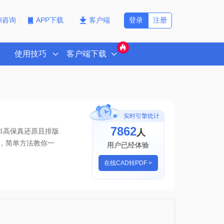
登录
注册
PI咨询
APP下载
客户端
使用技巧
客户端下载
实时引擎统计
7862
人
1高保真还原且排版
df，简单方法教你一
用户已经体验
在线CAD转PDF >