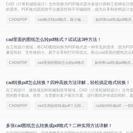
CAD（计算机辅助设计）文件转换为PDF格式是许多设计师和工程师在日
的需求。PDF格式因其跨平台兼容性和不可编辑性，成为分享和存档设计
那么CAD如何转换成PDF格式呢？本文将介绍四种将CAD文件转换为PDF
CAD转PDF
cad格式转pdf格式，跟小编来学习吧
cad里面的图纸怎么转pdf格式？试试这3种方法！
在工程设计领域，将CAD图纸转换为PDF格式是一种常见的需求，因为PD
兼容性好、文件体积小、易于分享和打印等优点。那么cad里面的图纸怎么转
文将介绍三种将CAD图纸转换为PDF的方法。
CAD转PDF
cad里面的图纸怎么转pdf格式
cad转换pdf怎么转换？四种高效方法详解，轻松搞定格式转换！
在工程设计、建筑规划和机械制造等领域，CAD（计算机辅助设计）文件
想的数字载体。然而，当需要向客户展示方案、进行图纸评审或归档时，直
DXF等原生CAD文件并非最佳选择。原因在于，对方可能没有安装相应的C
CAD转PDF
cad文档如何转成pdf？几招轻松搞定
软件版本不兼容导致显示错误，更存在被无意中修改的风险。
多张cad图纸怎么转换成pdf格式？二种实用方法详解！