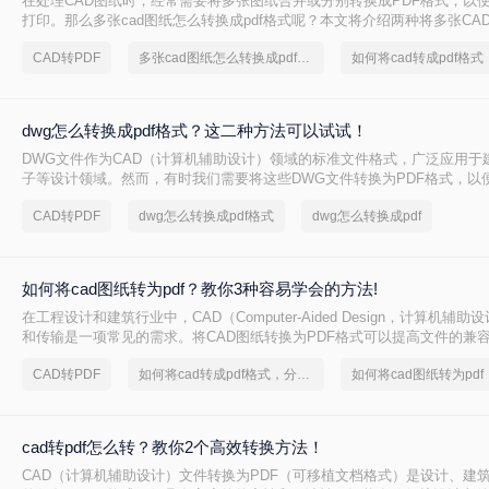
在处理CAD图纸时，经常需要将多张图纸合并或分别转换成PDF格式，以
打印。那么多张cad图纸怎么转换成pdf格式呢？本文将介绍两种将多张CAD
的有效方法，帮助您更轻松地管理和分发您的设计成果。
CAD转PDF
多张cad图纸怎么转换成pdf格式
dwg怎么转换成pdf格式？这二种方法可以试试！
DWG文件作为CAD（计算机辅助设计）领域的标准文件格式，广泛应用于
子等设计领域。然而，有时我们需要将这些DWG文件转换为PDF格式，以
和打印。那么dwg怎么转换成pdf格式呢？本文将介绍两种将DWG转换成P
CAD转PDF
dwg怎么转换成pdf格式
dwg怎么转换成pdf
如何将cad图纸转为pdf？教你3种容易学会的方法!
在工程设计和建筑行业中，CAD（Computer-Aided Design，计算机辅
和传输是一项常见的需求。将CAD图纸转换为PDF格式可以提高文件的兼
于非专业用户查看和打印。那么如何将cad图纸转为pdf呢？本文将介绍三种
CAD转PDF
如何将cad转成pdf格式，分享一种简单的方法
如何将cad图纸转为pdf
为PDF的方法，帮助您轻松完成这一任务。
cad转pdf怎么转？教你2个高效转换方法！
CAD（计算机辅助设计）文件转换为PDF（可移植文档格式）是设计、建