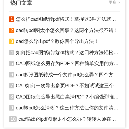
热门文章
更多 >
5、开始转换：点击“开始转换”按钮，等待转换
完成。
1
怎么把cad图纸转pdf格式！掌握这3种方法就可以
2
cad转pdf图太小怎么回事？这两个方法很不错！
3
cad怎么导出pdf？教你四个导出方法！
4
如何把cad图纸转成pdf格式？这四种方法轻松转换！
5
CAD图纸怎么另存为PDF？四种简单实用的方法推荐
6、保存文件：转换成功，点击下载就可以
6
cad多张图纸转成一个文件pdf怎么弄？四个方法帮你搞定！
了。
7
CAD如何一次导出多页PDF？不如试试这三个方法！
注意：
确保上传的DWG文件是有效的格式，并检查
8
CAD图纸怎么导出黑白高清PDF？小编强烈推荐这三种方法！
文件的完整性和准确性。转换前可以检查工具的转
换质量和文件大小限制，以避免转换过程中出现问
9
cad转pdf怎么清晰？这三种方法让你的文件清晰无比！
题。
10
cad输出的pdf图形太小怎么办？转转大师在线搞定
方法三：使用CAD软件自带的打印功能