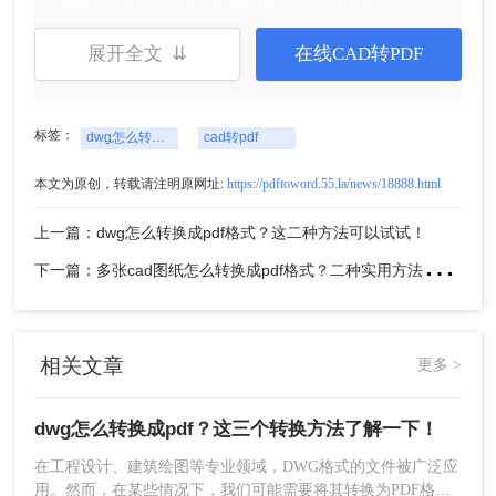
展开全文 ⇊
在线CAD转PDF
4、开始转换：点击“开始转换”按钮，软件将自
标签：
dwg怎么转换成pdf
cad转pdf
动完成转换过程。
本文为原创，转载请注明原网址:
https://pdftoword.55.la/news/18888.html
5、保存文件：在指定的保存位置找到生成的
PDF文件，并进行保存或分享。
上一篇：dwg怎么转换成pdf格式？这二种方法可以试试！
下
一篇：多张cad图纸怎么转换成pdf格式？二种实用方法详解！
注意
：在进行转换前，可以预览转换效果，确保输
出质量。如果需要批量转换多个文件，可以使用软
件的批量处理功能来提高效率。
方法二：使用在线CAD转换工具
相关文章
更多 >
在线CAD转换工具无需下载安装，只需在浏览器中
dwg怎么转换成pdf？这三个转换方法了解一下！
上传DWG文件即可进行转换。这些工具通常支持多
种文件格式转换，并提供了简单的转换参数设置。
在工程设计、建筑绘图等专业领域，DWG格式的文件被广泛应
用。然而，在某些情况下，我们可能需要将其转换为PDF格