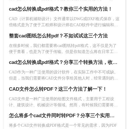
优点
：操作简便，无需安装额外软件，支持多
式，以便更方便地共享、查看和打印。那么dwg怎么转换成pdf
cad怎么转换成pdf格式？教你三个实用的方法！
种文件格式转换。
呢？本文将介绍三种将DWG转换成PDF的方法。
缺点：
可能受限于网络速度和工具的功能限
CAD（计算机辅助设计）文件通常以DWG或DXF格式保存，这
制，部分工具可能存在文件大小限制或转换质
些格式是为了便于工程师和设计师在CAD软件中进行编辑和修
量不高的问题。
改而设计的。然而，有时我们可能需要将CAD文件转换为PDF
整套cad图纸怎么转pdf？不如试试这三个方法
格式，以便在没有CAD软件的情况下查看和分享设计。那么cad
推荐工具：
转转大师CAD在线转换器
怎么转换成pdf格式呢？本文将介绍将CAD文件转换为PDF格式
在很多时候，我们都需要将cad图纸转pdf格式，这不仅是为了
的几种方法。
操作步骤：
便于查看，也是为了便于传输。但是你知道怎么将在日常工作
和学习中，有时需要将CAD图纸转换成PDF格式来方便传输和
1、访问网站：在浏览器中搜索并进入转转大
cad怎么转换成pdf格式？分享三个转换方法，收藏！
查看，本文将向您介绍整套cad图纸怎么转pdf。
师网站：https://pdftoword.55.la/cad2pdf/
CAD作为一种广泛使用的设计软件，在实际工作中不可或缺。
但是，当我们需要将CAD文件分享给其他人时，经常遇到的问
题就是文件太大，不方便传输。为了更方便地分享CAD文件，
CAD文件怎么转PDF？这三个方法了解一下！
我们可以将它们转换成PDF格式。在这篇文章中，我们将为你
详细介绍cad怎么转换成pdf格式方法。
CAD文件是一种广泛使用的绘图文件格式，主要用于工程设
计、建筑设计、机械设计等领域。然而，有时候我们需要将
CAD文件转换为PDF格式，以便更方便地共享和阅读。本文将
怎么将多个cad文件同时转PDF？分享三个实用的操作方法
介绍几种CAD文件怎么转PDF方法。
将多个CAD文件转换成PDF格式是一个常见的需求，因为PDF