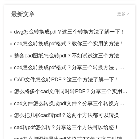
许多CAD软件，如AutoCAD，都自带了将图纸打印
最新文章
更多 >
为PDF格式的功能。通过选择适当的打印参数，用
户可以将DWG文件转换为PDF文件。
dwg怎么转换成pdf？这三个转换方法了解一下！
●
优点：
操作简便，直接在CAD软件中完成，无
cad怎么转换成pdf格式？教你三个实用的方法！
●
需额外安装软件。
缺点：
可能受限于CAD软件的版本和功能，对
整套cad图纸怎么转pdf？不如试试这三个方法
●
于较旧的软件版本可能不支持PDF打印功能。
cad怎么转换成pdf格式？分享三个转换方法，收藏！
●
推荐工具：
AutoCAD
CAD文件怎么转PDF？这三个方法了解一下！
操作步骤：
●
怎么将多个cad文件同时转PDF？分享三个实用的操作方法
●
1、打开AutoCAD或其他CAD软件，并加载需
要转换的DWG文件。
cad文件怎么转换成pdf文件？分享三个转换方法！
●
怎么把几张cad转pdf？这两个方法都可以转换
●
cad转pdf怎么转？分享这三个方法可以给您！
●