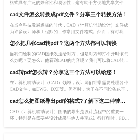
2、上传文件：点击“选择文件”按钮，将需要转
格式具有广泛的兼容性和易读性，这有助于方便地共享文件和
换的CAD文件上传至网站。
保护数据的安全性。在本文中，我们将介绍如何通过使用
cad文件怎么转换成pdf文件？分享三个转换方法！
3、选择输出格式：在“转换为”选项中选择PDF
AutoCAD软件、Adobe Acrobat Pro软件和在线转换工具将多个
CAD文件转换成PDF格式。
格式。
在当今科技发展迅猛的时代，CAD（计算机辅助设计）文件成
为许多设计师和工程师的工作常用文件格式。然而，有时我们
需要将CAD文件转换为PDF文件以方便共享、打印或保存。本
怎么把几张cad转pdf？这两个方法都可以转换
文将介绍几种cad文件怎么转换成pdf文件的方法，以帮助您将
CAD文件转换为高质量的PDF文件。
当我们绘制的CAD图纸发送给对方，但是对方却打不开时该怎
么办呢？要怎么让他看到CAD的内容呢？我们可以将CAD转换
4、设置输出参数（如有）：根据需要设置输
成PDF，这样的话，对方就可以打开查看了，那么怎么把几张
出文件的颜色、背景等参数（部分在线工具可
cad转pdf怎么转？分享这三个方法可以给您！
cad转pdf呢？今天小编就来给大家分享cad文件转pdf文件的方
能不提供此功能）。
法，很简单的哦，一起来看看。
在计算机辅助设计（CAD）领域，设计师们经常需要处理各种
CAD文件，如DWG、DXF等。但有时，为了在不同设备或平台
上共享设计，我们可能需要将这些CAD文件转换为更通用的格
cad怎么把图纸导出pdf的格式?了解下这二种转换方法！
式，如PDF。PDF（Portable Document Format）是一种广泛使
用的文件格式，可以在不同操作系统和设备上轻松查看和打
CAD（计算机辅助设计）图纸的导出是设计流程中的重要一
印。那么cad转pdf怎么转呢？下面，我们将介绍三种将CAD文
环，特别是在需要将设计成果与他人共享或进行打印时，PDF
件转换为PDF的方法。
格式因其跨平台兼容性和高质量输出而备受青睐。那么cad怎么
把图纸导出pdf的格式呢？本文将介绍两种将CAD图纸导出为
PDF格式的方法。