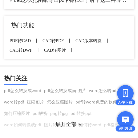
cad怎么把图纸导出pdf的格式?了解下这二种转换方法！
●
热门功能
2、在菜单栏中找到“文件”或“打印”等选项。
PDF转CAD
丨
CAD转PDF
丨
CAD版本转换
丨
CAD转DWF
丨
CAD转图片
丨
热门关注
pdf怎么转换成word
pdf怎么转换成jpg图片
word怎么转pdf
word转pdf
压缩图片
怎么压缩图片
pdf转word免费的软件
如何压缩图片
pdf解密
png转jpg
pdf转换ppt
3、在打印对话框中，选择“PDF”作为打印机名
展开全部 ∨
word如何转换成pdf
图片转换格式
pdf如何转word
pdf格式转换
称。
在线pdf转换成word
pdf转图片
pdf怎么转换成jpg图片
图片转pdf