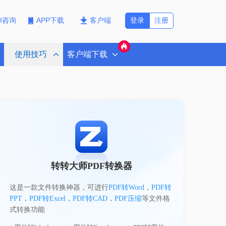
登录
注册
PI咨询
APP下载
客户端
使用技巧
客户端下载
转转大师PDF转换器
这是一款文件转换神器，可进行
PDF转Word
，
PDF转
PPT
，
PDF转Excel
，
PDF转CAD
，
PDF压缩
等文件格
式转换功能