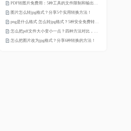
PDF转图片免费用：5种工具的文件限制和输出质量对比！
word转pd
图片怎么转jpg格式？分享5个实用转换方法！
png是什么格式 怎么转jpg格式？5种安全免费转换方法全解析！
pdf太大了
怎么把pdf文件大小变小一点？四种方法对比，一看就懂！
怎么把图片改为jpg格式？分享6种转换的方法！
pdf文件怎