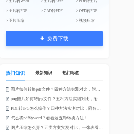
> 图片转Word
> 图片转Excel
> PDF转图片
> 图片转PDF
> CAD转PDF
> OFD转PDF
> 图片压缩
> 视频压缩
免费下载
最新知识
热门标签
热门知识
图片如何转换pdf文件？四种方法实测对比，附各场景最优选！
电脑上doc怎
png照片如何转jpg文件？五种方法实测对比，附各场景最优选!！
如何将word
PDF转JPG怎么操作？四种方法实测对比，附各场景最优选！
word转换成
怎么将pdf转word？看看这五种转换方法！
word如何转
图片压缩怎么弄？五类方案实测对比，一张表看懂怎么选！
word如何转