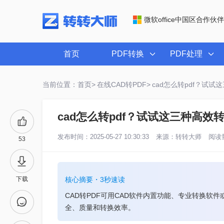
微软office中国区合作伙伴
首页
PDF转换
PDF处理
当前位置：首页>
在线CAD转PDF>
cad怎么转pdf？试
cad怎么转pdf？试试这三种高效
发布时间：2025-05-27 10:30:33
来源：
转转大师
阅读量
53
下载
核心摘要・3秒速读
CAD转PDF可用CAD软件内置功能、专业转换软
全、质量和转换效率。