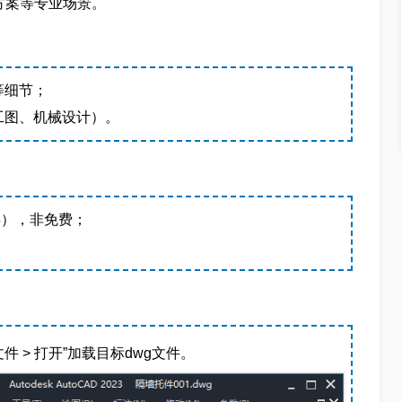
方案等专业场景。
等细节；
工图、机械设计）。
/年），非免费；
。
文件 > 打开”加载目标dwg文件。