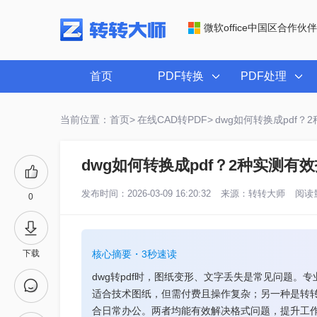
微软office中国区合作伙伴
首页
PDF转换
PDF处理
当前位置：首页>
在线CAD转PDF>
dwg如何转换成pdf
dwg如何转换成pdf？2种实测
发布时间：2026-03-09 16:20:32
来源：
转转大师
阅读量
0
下载
核心摘要・3秒速读
dwg转pdf时，图纸变形、文字丢失是常见问题。专业
适合技术图纸，但需付费且操作复杂；另一种是转
合日常办公。两者均能有效解决格式问题，提升工