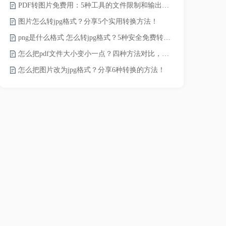
PDF转图片免费用：5种工具的文件限制和输出质量对比！
JPG怎么压
图片怎么转jpg格式？分享5个实用转换方法！
png是什么格式 怎么转jpg格式？5种安全免费转换方法全解析！
电脑上怎么压
怎么把pdf文件大小变小一点？四种方法对比，一看就懂！
如何压缩视频
怎么把图片改为jpg格式？分享6种转换的方法！