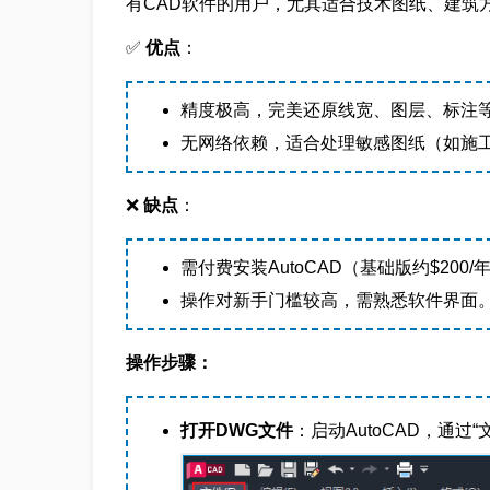
有CAD软件的用户，尤其适合技术图纸、建筑
✅
优点
：
精度极高，完美还原线宽、图层、标注
无网络依赖，适合处理敏感图纸（如施
❌
缺点
：
需付费安装AutoCAD（基础版约$200
操作对新手门槛较高，需熟悉软件界面
操作步骤：
打开DWG文件
：启动AutoCAD，通过“