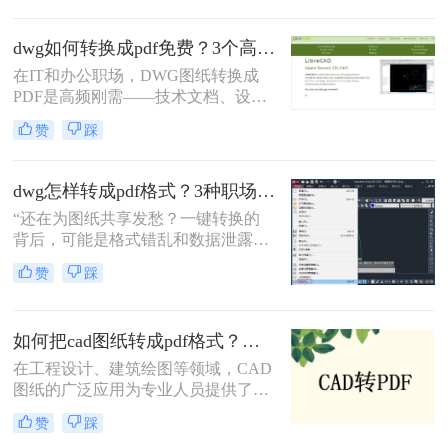
话。在数字化协作日益频繁的今天，
CAD转PDF 已成为跨平台、保格式、
dwg如何转换成pdf免费？3个高效精准方法，职场人亲测无坑！
防篡改的刚性需求。
在IT和办公职场，DWG图纸转换成
PDF是高频刚需——技术文档、设计
稿、项目报告常需PDF格式分享或打
赞
踩
印。但市面上多数工具转换不精准
（文字错位、线条失真）、操作繁琐
（需装软件、调参数），甚至收费陷
dwg怎样转成pdf格式？3种职场人必备的高效方法，最后一招绝了！
阱频出。作为深耕办公软件测评7年
“还在为图纸共享发愁？一键转换的
的小编，我亲测了20+方案，排除
背后，可能是格式错乱和数据泄露的
WPS、命令行、迅捷等工具，只聚焦
双重陷阱。” 作为从业多年的办公软
真正免费、有效、安全的路径。今天
赞
踩
件测评博主，我见过太多人因选错转
分享3个方法，助你告别“转换焦虑”，
换工具而返工加班。
精准高效搞定工作。
如何把cad图纸转成pdf格式？这四种方法轻松转换！
在工程设计、建筑绘图等领域，CAD
图纸的广泛应用为专业人员提供了极
大的便利。然而，有时我们需要将
赞
踩
CAD图纸转换成PDF格式，以便在不