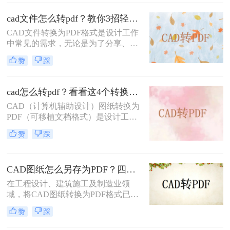
具备CAD软件的环境中查看、分享或
打印。PDF格式因其跨平台性、一致
cad文件怎么转pdf？教你3招轻松解决！
性和不可编辑性等特点，成为了理想
CAD文件转换为PDF格式是设计工作
的转换格式。那么如何把cad图纸转成
中常见的需求，无论是为了分享、存
pdf格式呢？本文将介绍四种将CAD
档还是打印，PDF格式都能提供高质
图纸转换成PDF格式的实用方法。
赞
踩
量的输出。那么CAD文件怎么转PDF
呢？本文将介绍三种将CAD文件转换
为PDF的方法。
cad怎么转pdf？看看这4个转换方法！
CAD（计算机辅助设计）图纸转换为
PDF（可移植文档格式）是设计工作
中常见的需求。PDF格式不仅具有良
赞
踩
好的兼容性和可读性，还能有效保护
设计文件的完整性和版权。那么cad怎
么转pdf呢？本文将介绍四种将CAD
CAD图纸怎么另存为PDF？四种简单实用的方法推荐
图纸转换为PDF的高效方法。
在工程设计、建筑施工及制造业领
域，将CAD图纸转换为PDF格式已成
为日常工作的标准流程。PDF格式凭
赞
踩
借跨平台兼容性强、文件体积适中、
便于标注传阅、符合行业交付规范等