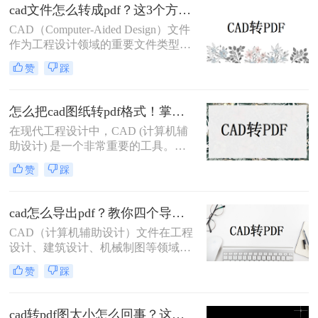
糊、甚至关键标注消失？根据行业调
cad文件怎么转成pdf？这3个方法可以一试！
研，超70%的办公人群因转换工具不
CAD（Computer-Aided Design）文件
靠谱，每天浪费15分钟以上处理格式
作为工程设计领域的重要文件类型，
问题。
经常需要转换为PDF（Portable
赞
踩
Document Format）格式以便于共享、
打印和存档。那么cad文件怎么转成
pdf呢？本文将介绍三种将CAD文件
怎么把cad图纸转pdf格式！掌握这3种方法就可以
转换为PDF的高效方法。
在现代工程设计中，CAD (计算机辅
助设计) 是一个非常重要的工具。
CAD软件允许工程师们创建准确且详
赞
踩
细的图纸，以便进行设计和分析。然
而，有时候我们需要将这些CAD图纸
转换为PDF格式，以便与他人共享或
cad怎么导出pdf？教你四个导出方法！
打印。现在让我们来探讨一下怎么把
CAD（计算机辅助设计）文件在工程
cad图纸转pdf格式。
设计、建筑设计、机械制图等领域中
扮演着重要角色。有时，我们需要将
赞
踩
这些CAD文件导出为PDF格式，以便
在不同的平台和设备上进行查看和共
享。那么cad怎么导出pdf呢？本文将
cad转pdf图太小怎么回事？这两个方法很不错！