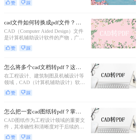
赞
踩
用于文件分享和存档。因此，将CAD
图纸导出为PDF格式的需求日益增
多。那么CAD怎么把图纸导出PDF的
cad文件如何转换成pdf文件？三种快速实用的方法！
格式呢？本文将介绍四种常用的方
CAD（Computer Aided Design）文件
法，帮助您轻松实现CAD图纸到PDF
是计算机辅助设计软件的产物，广泛
的转换。
应用于工程设计、机械制图、建筑设
赞
踩
计等领域。然而，由于CAD文件的特
殊性，其在共享、传输或打印时可能
面临兼容性问题。将CAD文件转换为
怎么将多个cad文档转pdf？这三种方法最好用！
PDF格式是一种有效的解决方案，因
在工程设计、建筑制图及机械设计等
为PDF文件具有广泛的兼容性和良好
领域，CAD（计算机辅助设计）软件
的排版保持性。那么cad文件如何转换
是不可或缺的工具。然而，在需要将
成pdf文件呢？以下是将CAD文件转
赞
踩
多个CAD文档分享给非CAD软件用户
换为PDF文件的几种方法。
或进行打印时，将CAD文档转换为
PDF格式成为了一个常见的需求。
怎么把一套cad图纸转pdf？掌握这3招就够了！
PDF格式以其良好的兼容性和稳定
CAD图纸作为工程设计领域的重要文
性，确保了文档在不同设备和软件中
件，其准确性和清晰度对于后续的设
的一致呈现。那么怎么将多个cad文档
计、施工及交流至关重要。然而，在
转pdf呢？以下是将多个CAD文档转
赞
踩
实际应用中，我们常常需要将CAD图