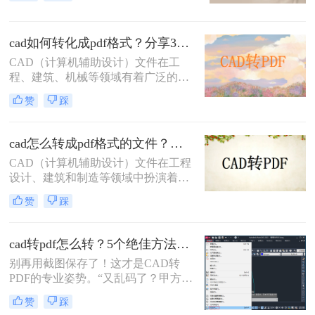
其转换为PDF格式，以便更方便地共
享、查看和打印。那么dwg怎么转换
成pdf呢？本文将介绍三种将DWG转
cad如何转化成pdf格式？分享3个操作简单的方法！
换成PDF的方法。
CAD（计算机辅助设计）文件在工
程、建筑、机械等领域有着广泛的应
用，但有时候我们需要将这些文件转
赞
踩
换成PDF格式以便分享、查看或打
印。那么cad如何转化成pdf格式呢？
本文将介绍三种将CAD文件转换成
cad怎么转成pdf格式的文件？分享二种实用转换方法！
PDF的方法。
CAD（计算机辅助设计）文件在工程
设计、建筑和制造等领域中扮演着至
关重要的角色。然而，有时需要将
赞
踩
CAD文件转换为PDF格式以便于共
享、查看和打印。那么cad怎么转成
pdf格式的文件呢？本文将介绍两种将
cad转pdf怎么转？5个绝佳方法，工程师私藏技巧公开！
CAD转换为PDF的方法。
别再用截图保存了！这才是CAD转
PDF的专业姿势。“又乱码了？甲方说
图纸打不开！” 这是许多设计师和工
赞
踩
程师在交付文件时最怕听到的一句