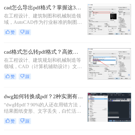
优势，被广泛应用于图纸提交、客户
cad怎么导出pdf格式？掌握这3招就够了！
审阅、档案存档及移动设备查看等场
在工程设计、建筑制图和机械制造领
景。
域，AutoCAD作为行业标准的制图软
件，其生成的DWG文件是工作的核
赞
踩
心。然而，在文件交付、图纸审查、
打印或展示时，PDF格式因其跨平
台、高保真、易传输和不可随意修改
cad格式怎么转pdf格式？高效的五大方法详解！
的特性，成为了无可替代的交换媒
介。掌握在AutoCAD中高效、高质量
在工程设计、建筑规划和机械制造等
地导出PDF，是每一位CAD用户的必
领域，CAD（计算机辅助设计）文件
备技能。那么cad怎么导出pdf格式
是传递设计思想的核心载体。然而，
赞
踩
呢？
当需要向客户、评审方或非技术背景
的同事展示设计方案时，直接发送
DWG或DXF等原生CAD文件往往不
dwg如何转换成pdf？2种实测有效技巧，精准无损告别格式混乱！
是最佳选择。此时，PDF（便携式文
档格式）以其跨平台、格式固定、易
“dwg转pdf？90%的人还在用错方法，
于查看且体积小巧的优势，成为分享
结果图纸变形、文字丢失，白忙活一
和归档图纸的首选。
整天！”在IT、设计与工程领域，dwg
赞
踩
文件转pdf是职场日常刚需。但你是否
也经历过：转换后图纸错位、字体模