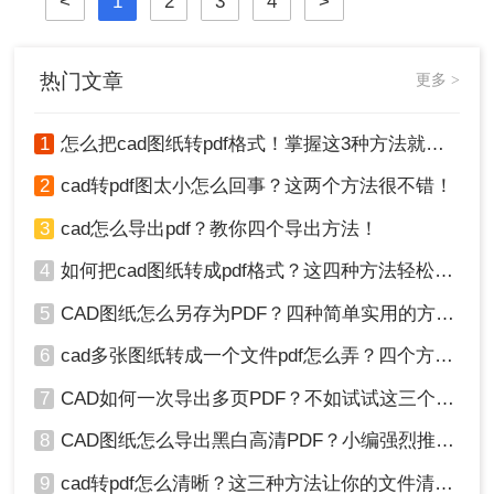
<
1
2
3
4
>
图。那么做好的cad怎么转pdf图呢？
下面将详细介绍几种将CAD图纸转换
为PDF图的常用方法。
热门文章
更多 >
1
怎么把cad图纸转pdf格式！掌握这3种方法就可以
2
cad转pdf图太小怎么回事？这两个方法很不错！
3
cad怎么导出pdf？教你四个导出方法！
4
如何把cad图纸转成pdf格式？这四种方法轻松转换！
5
CAD图纸怎么另存为PDF？四种简单实用的方法推荐
6
cad多张图纸转成一个文件pdf怎么弄？四个方法帮你搞定！
7
CAD如何一次导出多页PDF？不如试试这三个方法！
8
CAD图纸怎么导出黑白高清PDF？小编强烈推荐这三种方法！
9
cad转pdf怎么清晰？这三种方法让你的文件清晰无比！