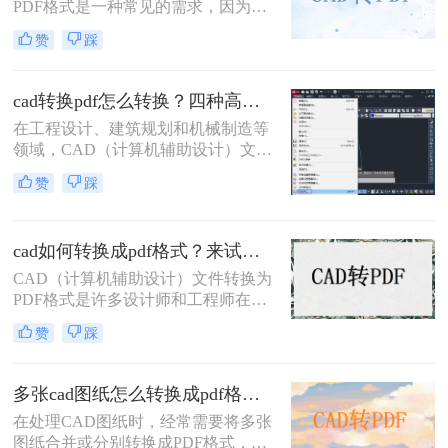
PDF格式是一种常见的需求，因为
PDF格式具有跨平台兼容性好、文件
赞
踩
体积小、易于分享和打印等优点。那
么cad里面的图纸怎么转pdf格式呢？
本文将介绍三种将CAD图纸转换为
cad转换pdf怎么转换？四种高效方法详解，轻松搞定格式转换！
PDF的方法。
在工程设计、建筑规划和机械制造等
领域，CAD（计算机辅助设计）文件
是承载核心设计思想的数字载体。然
赞
踩
而，当需要向客户展示方案、进行图
纸评审或归档时，直接发送DWG、
DXF等原生CAD文件并非最佳选择。
cad如何转换成pdf格式？来试试这三种方法吧！
原因在于，对方可能没有安装相应的
CAD软件，或者软件版本不兼容导致
CAD（计算机辅助设计）文件转换为
显示错误，更存在被无意中修改的风
PDF格式是许多设计师和工程师在日
险。
常工作中经常遇到的需求。PDF格式
赞
踩
因其跨平台兼容性和不可编辑性，成
为分享和存档设计文件的理想选择。
那么CAD如何转换成PDF格式呢？本
多张cad图纸怎么转换成pdf格式？二种实用方法详解！
文将介绍四种将CAD文件转换为PDF
在处理CAD图纸时，经常需要将多张
格式的方法。
图纸合并或分别转换成PDF格式，以