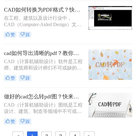
将CAD文件转换为PDF格式。那么怎
么样把cad批量转pdf文件呢？本文将
CAD如何转换为PDF格式？快来试试这三种方法吧！
详细介绍几种将CAD文件批量转换为
在工程、建筑以及设计行业中，
PDF文件的方法，帮助用户高效完成
CAD（Computer-Aided Design）文件
这一任务。
是存储和交流复杂设计信息的标准格
赞
踩
式。然而，PDF（Portable Document
Format）文件由于其跨平台兼容性和
易于分享的特点，在日常工作中也占
cad如何导出清晰的pdf？教你二个实用方法！
据着重要地位。因此，将CAD文件转
​CAD（计算机辅助设计）软件是工程
换为PDF格式，成为了许多专业人士
师、建筑师和设计师们不可或缺的工
的必要技能。那么CAD如何转换为
具，而PDF（可移植文档格式）文件
PDF格式呢？本文将详细介绍几种常
赞
踩
则因其跨平台兼容性和内容稳定性，
用的CAD转PDF的方法，帮助您掌握
成为分享和保存设计成果的理想选
这一技能。
择。将CAD图纸导出为清晰的PDF文
做好的cad怎么转pdf图？快来看看这三种方法！
件，对于确保设计细节的准确传达和
CAD（计算机辅助设计）图纸是工程
在不同设备间的顺畅分享至关重要。
设计、建筑、制造等领域中不可或缺
那么cad如何导出清晰的pdf呢？以下
的重要文件。为了更方便地分享、查
将详细介绍几种将CAD文件导出为清
赞
踩
看和打印这些图纸，许多用户会选择
晰PDF的方法。
将其转换为PDF（可移植文档格式）