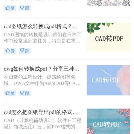
将图纸分享给不同平台或设备上的团
转换方式。
赞
踩
队成员时。PDF格式因其兼容性和稳
定性，成为CAD图纸转换的理想选
择。那么怎么把cad图纸转换成pdf
cad图纸怎么转换成pdf格式？教你三招解决！
呢？本文将介绍四种将CAD图纸转换
CAD图纸的转换是设计师们在日常工
为PDF的方法。
作中经常遇到的任务，特别是在需要
将设计成果分享给客户或团队成员
赞
踩
时，PDF格式因其广泛的兼容性和出
色的可读性成为首选。那么cad图纸怎
么转换成pdf格式呢？本文将介绍三种
dwg如何转换成pdf？分享三种常用的转换方法！
将CAD图纸转换成PDF格式的方法。
在日常的工程设计、建筑绘图等领
域，DWG文件作为AutoCAD等CAD
软件的标准文件格式，广泛应用于图
赞
踩
纸的创建和编辑。然而，为了更方便
地共享和查看图纸，有时我们需要将
DWG文件转换成PDF格式。那么
cad怎么把图纸导出pdf的格式？教你四个方法！
DWG如何转换成PDF呢？本文将介绍
CAD（计算机辅助设计）软件在工程
三种将DWG转换成PDF的方法。
设计领域应用广泛，而PDF格式的文
件因其跨平台、易阅读的特性，常被