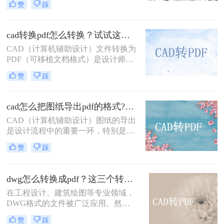
赞
踩
转pdf怎么转免费呢？本文将介绍两种
免费的CAD转PDF的方法，帮助您轻
松完成CAD转PDF的任务。
cad转换pdf怎么转换？试试这二种实用方法！
CAD（计算机辅助设计）文件转换为
PDF（可移植文档格式）是设计师和
工程师在日常工作中经常遇到的需
赞
踩
求。PDF格式因其良好的兼容性和易
分享性，成为与团队成员、客户和合
作伙伴交流的理想选择。那么cad转换
cad怎么把图纸导出pdf的格式?了解下这二种转换方法！
pdf怎么转换呢？本文将介绍两种将
CAD（计算机辅助设计）图纸的导出
CAD文件转换为PDF的高效方法。
是设计流程中的重要一环，特别是在
需要将设计成果与他人共享或进行打
赞
踩
印时，PDF格式因其跨平台兼容性和
高质量输出而备受青睐。那么cad怎么
把图纸导出pdf的格式呢？本文将介绍
dwg怎么转换成pdf？这三个转换方法了解一下！
两种将CAD图纸导出为PDF格式的方
在工程设计、建筑绘图等专业领域，
法。
DWG格式的文件被广泛应用。然
而，在某些情况下，我们可能需要将
赞
踩