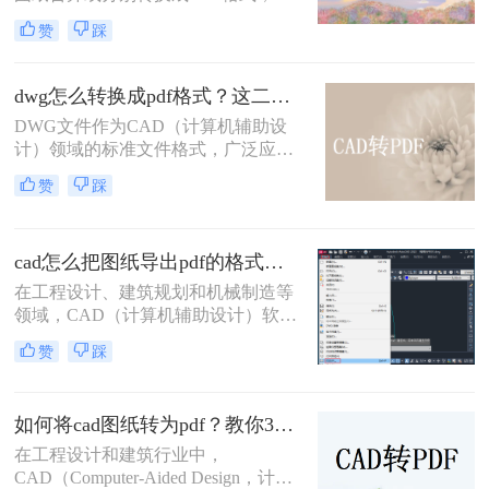
便于分享、存档或打印。那么多张cad
赞
踩
图纸怎么转换成pdf格式呢？本文将介
绍两种将多张CAD图纸转换为PDF的
有效方法，帮助您更轻松地管理和分
dwg怎么转换成pdf格式？这二种方法可以试试！
发您的设计成果。
DWG文件作为CAD（计算机辅助设
计）领域的标准文件格式，广泛应用
于建筑、机械、电子等设计领域。然
赞
踩
而，有时我们需要将这些DWG文件
转换为PDF格式，以便于分享、查看
和打印。那么dwg怎么转换成pdf格式
cad怎么把图纸导出pdf的格式？选择最适合你的高效方法！
呢？本文将介绍两种将DWG转换成
PDF格式的方法。
在工程设计、建筑规划和机械制造等
领域，CAD（计算机辅助设计）软件
是不可或缺的工具。然而，CAD源文
赞
踩
件（如DWG）的查看和传播严重依
赖于特定的软件环境，这在协作、评
审和交付环节极为不便。因此，将
如何将cad图纸转为pdf？教你3种容易学会的方法!
CAD图纸导出为通用的PDF格式成为
了标准流程。PDF文件能完美保留图
在工程设计和建筑行业中，
纸的矢量信息、图层、比例和布局，
CAD（Computer-Aided Design，计算