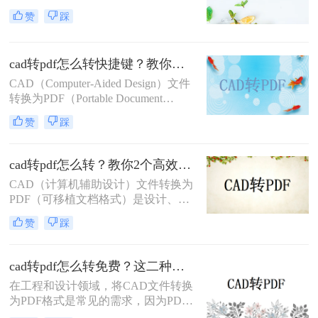
且几乎在任何设备上都能被无缝打
机辅助设计）图纸的共享和传输是一
赞
踩
开。那么cad怎么把图纸导出pdf的格
项常见的需求。将CAD图纸转换为
式呢？
PDF格式可以提高文件的兼容性和易
用性，便于非专业用户查看和打印。
cad转pdf怎么转快捷键？教你二种很容易学会的方法！
那么如何将cad图纸转为pdf呢？本文
将介绍三种将CAD图纸转换为PDF的
CAD（Computer-Aided Design）文件
方法，帮助您轻松完成这一任务。
转换为PDF（Portable Document
Format）格式，可以方便地进行文件
赞
踩
共享、打印和存档。那么cad转pdf怎
么转快捷键呢？本文将介绍两种高效
的CAD转PDF方法，帮助您快速实现
cad转pdf怎么转？教你2个高效转换方法！
文件转换。
CAD（计算机辅助设计）文件转换为
PDF（可移植文档格式）是设计、建
筑和工程领域常见的任务。PDF格式
赞
踩
不仅具有高度的兼容性和可读性，还
能有效保护设计文件的完整性。那么
CAD转PDF怎么转呢？本文将介绍两
cad转pdf怎么转免费？这二种转换方法帮你解决！
种将CAD文件转换为PDF的方法。
在工程和设计领域，将CAD文件转换
为PDF格式是常见的需求，因为PDF
格式便于查看、分享和打印。那么cad