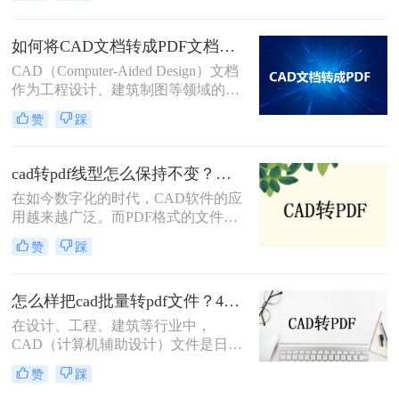
换为PDF格式的几种方法。
纸转换为PDF格式以便于分享、打印
或存档。那么怎么把一套cad图纸转
如何将CAD文档转成PDF文档？这三种转换方法快来了解下！
pdf呢？以下，将详细介绍几种将一套
CAD（Computer-Aided Design）文档
CAD图纸转换为PDF格式的方法。
作为工程设计、建筑制图等领域的重
要工具，其转换为PDF（Portable
赞
踩
Document Format）文档的需求日益增
加。PDF格式因其良好的跨平台兼容
性和内容稳定性，成为了文档共享、
cad转pdf线型怎么保持不变？试试这3个方法！
归档和展示的首选。那么如何将CAD
在如今数字化的时代，CAD软件的应
文档转成PDF文档呢？以下将详细介
用越来越广泛。而PDF格式的文件则
绍几种将CAD文档转换成PDF文档的
成为了在不同平台之间共享CAD设计
方法。
赞
踩
的常用方式。然而，在将CAD文件转
换为PDF格式时，很多人都面临着一
个普遍的问题，那就是线型的变化。
怎么样把cad批量转pdf文件？4种解决方法快来试试吧！
那么cad转pdf线型怎么保持不变呢？
在设计、工程、建筑等行业中，
本文将介绍三种方法，帮助您实现
CAD（计算机辅助设计）文件是日常
CAD转PDF的过程中线型的完美保
工作中不可或缺的一部分。然而，为
留。
赞
踩
了便于分享、打印或存档，经常需要