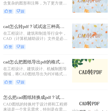
含复杂的图形和注释，为了更方便地
共享和查看，将其转换为PDF格式是
赞
踩
一个很好的选择。那么cad直接转pdf
怎么转呢？本文将介绍三种将CAD文
件直接转换为PDF的高效方法。
cad怎么转pdf？试试这三种高效转换方法！
在工程设计、建筑和制造等行业中，
CAD（计算机辅助设计）文件是必不
可少的工具。然而，为了方便非专业
赞
踩
人员查看或打印，通常需要将这些复
杂的CAD文件转换成更通用的PDF格
式。那么cad怎么转pdf呢？本文将介
cad怎么把图纸导出pdf的格式？教你4招轻松转换！
绍三种常用的CAD转PDF的方法。
在工程设计、建筑设计、机械制图等
领域，将CAD图纸导出为PDF格式是
一项常见且重要的任务。PDF格式具
赞
踩
有跨平台、不易被修改和高度保真的
特点，非常适合用于文档的分发、归
档和打印。那么cad怎么把图纸导出
怎么把cad图纸转换成pdf？试试这三种简单方法！
pdf的格式呢？本文将详细介绍几种将
CAD图纸的转换对于设计师和工程师
CAD图纸导出为PDF格式的方法，帮
来说是一个常见需求，特别是在需要
助用户根据自己的需求选择最适合的