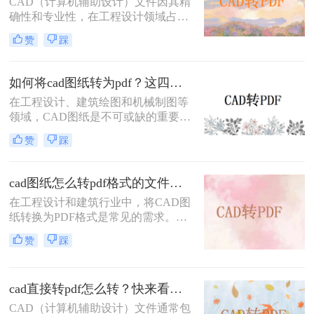
CAD（计算机辅助设计）文件因其精
细介绍三种将CAD图纸转换为PDF的
确性和专业性，在工程设计领域占据
实用方法。
重要地位。然而，为了便于共享、打
赞
踩
印和查看，有时需要将CAD文件转换
为PDF格式。那么cad怎么转换成pdf
格式呢？本文将介绍三种将CAD文件
如何将cad图纸转为pdf？这四个方法很不错！
转换为PDF格式的高效方法。
在工程设计、建筑绘图和机械制图等
领域，CAD图纸是不可或缺的重要工
具。然而，有时我们需要将CAD图纸
赞
踩
转换为PDF格式，以便更好地进行分
享、打印或存档。PDF格式具有跨平
台性、兼容性好以及不易被篡改的特
cad图纸怎么转pdf格式的文件？来试试这3种方法！
点，因此备受青睐。那么如何将cad图
在工程设计和建筑行业中，将CAD图
纸转为pdf呢？本文将介绍四种将
纸转换为PDF格式是常见的需求。无
CAD图纸转换为PDF的方法，帮助读
论是为了方便共享、打印还是保持图
者轻松应对这一需求。
赞
踩
纸的原始格式，掌握高效的CAD转
PDF方法都是非常重要的。那么cad图
纸怎么转pdf格式的文件呢？本文将详
cad直接转pdf怎么转？快来看这三个方法！
细介绍三种将CAD图纸转换为PDF的
方法，帮助您轻松应对各种需求。
CAD（计算机辅助设计）文件通常包