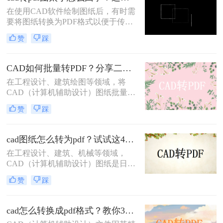
介绍四种将CAD文件导出为PDF的方
在使用CAD软件绘制图纸后，有时需
法。
要将图纸转换为PDF格式以便于传输
和查看。然而，在转换过程中，有时
赞
踩
会遇到CAD转PDF图太小的问题。这
可能是由于多种原因导致的，本文将
为您详细分析原因并提供cad转pdf图
CAD如何批量转PDF？分享二种高效的转换方法！
太小怎么回事解决方法。
在工程设计、建筑绘图等领域，将
CAD（计算机辅助设计）图纸批量转
换为PDF（可移植文档格式）是一个
赞
踩
常见且重要的任务。PDF格式不仅具
有高度的兼容性和可读性，还能有效
保护设计文件的完整性和版权。那么
cad图纸怎么转为pdf？试试这4种实用转换方法！
CAD如何批量转PDF呢？本文将介绍
在工程设计、建筑、机械等领域，
两种将CAD图纸批量转换为PDF的高
CAD（计算机辅助设计）图纸是日常
效方法。
工作中不可或缺的重要文件。然而，
赞
踩
为了更方便地分享、存档和打印这些
图纸，将它们转换为PDF（可移植文
档格式）格式是一个明智的选择。那
cad怎么转换成pdf格式？教你3个简单的转换方法！
么cad图纸怎么转为pdf呢？本文将详